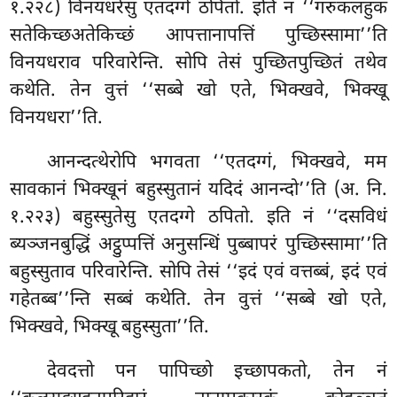
१.२२८) विनयधरेसु एतदग्गे ठपितो. इति नं ‘‘गरुकलहुकं
सतेकिच्छअतेकिच्छं आपत्तानापत्तिं पुच्छिस्सामा’’ति
विनयधराव परिवारेन्ति. सोपि तेसं पुच्छितपुच्छितं तथेव
कथेति. तेन वुत्तं ‘‘सब्बे खो एते, भिक्खवे, भिक्खू
विनयधरा’’ति.
आनन्दत्थेरोपि
भगवता ‘‘एतदग्गं, भिक्खवे, मम
सावकानं भिक्खूनं बहुस्सुतानं यदिदं आनन्दो’’ति (अ. नि.
१.२२३) बहुस्सुतेसु एतदग्गे ठपितो. इति नं ‘‘दसविधं
ब्यञ्जनबुद्धिं अट्ठुप्पत्तिं अनुसन्धिं पुब्बापरं पुच्छिस्सामा’’ति
बहुस्सुताव परिवारेन्ति. सोपि तेसं ‘‘इदं एवं वत्तब्बं, इदं एवं
गहेतब्ब’’न्ति सब्बं कथेति. तेन वुत्तं ‘‘सब्बे खो एते,
भिक्खवे, भिक्खू बहुस्सुता’’ति.
देवदत्तो पन पापिच्छो इच्छापकतो, तेन नं