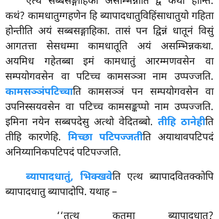
एत्थ
सब्बसङ्गाहिका असम्भिन्नाति द्वे कथा होन्ति.
कथं? कामधातुग्गहणेन हि ब्यापादधातुविहिंसाधातुयो गहिता
होन्तीति अयं सब्बसङ्गाहिका. तासं पन द्विन्नं धातूनं विसुं
आगतत्ता सेसधम्मा कामधातूति अयं असम्भिन्नकथा.
अयमिध गहेतब्बा इमं कामधातुं आरम्मणवसेन वा
सम्पयोगवसेन वा पटिच्च कामसञ्ञा नाम उप्पज्जति.
कामसञ्ञं
पटिच्चा
ति कामसञ्ञं पन सम्पयोगवसेन वा
उपनिस्सयवसेन वा पटिच्च कामसङ्कप्पो नाम उप्पज्जति.
इमिना नयेन सब्बपदेसु अत्थो वेदितब्बो.
तीहि ठानेही
ति
तीहि कारणेहि.
मिच्छा पटिपज्जती
ति अयाथावपटिपदं
अनिय्यानिकपटिपदं पटिपज्जति.
ब्यापादधातुं, भिक्खवे
ति एत्थ ब्यापादवितक्कोपि
ब्यापादधातु ब्यापादोपि. यथाह –
‘‘तत्थ कतमा ब्यापादधातु?