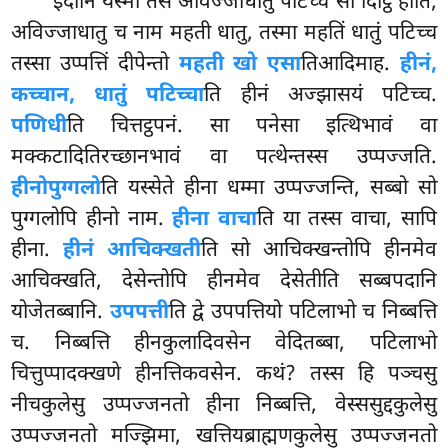
इदानि यस्मा तेसं अविज्जाधातुं पटिच्च सा दिट्ठि होति,
अविज्जाधातु च नाम महती धातु, तस्मा महतिं धातुं पटिच्च
तस्सा उप्पत्तिं दीपेन्तो
महती खो एसा
तिआदिमाह.
हीनं,
कच्चान, धातुं पटिच्चा
ति हीनं अज्झासयं पटिच्च.
पणिधी
ति चित्तट्ठपनं. सा पनेसा इत्थिभावं वा
मक्कटादितिरच्छानभावं वा पत्थेन्तस्स उप्पज्जति.
हीनो
पुग्गलो
ति यस्सेते हीना धम्मा उप्पज्जन्ति, सब्बो सो
पुग्गलोपि हीनो नाम.
हीना वाचा
ति या तस्स वाचा, सापि
हीना.
हीनं आचिक्खती
ति सो आचिक्खन्तोपि हीनमेव
आचिक्खति, देसेन्तोपि हीनमेव देसेतीति सब्बपदानि
योजेतब्बानि.
उपपत्ती
ति द्वे उपपत्तियो पटिलाभो च निब्बत्ति
च. निब्बत्ति हीनकुलादिवसेन वेदितब्बा, पटिलाभो
चित्तुप्पादक्खणे हीनत्तिकवसेन. कथं? तस्स हि पञ्चसु
नीचकुलेसु उप्पज्जनतो हीना निब्बत्ति, वेस्ससुद्दकुलेसु
उप्पज्जनतो मज्झिमा, खत्तियब्राह्मणकुलेसु उप्पज्जनतो