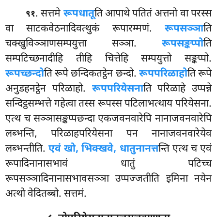
. सत्तमे
रूपधातू
ति आपाथे पतितं अत्तनो वा परस्स
९१
वा साटकवेठनादिवत्थुकं रूपारम्मणं.
रूपसञ्ञा
ति
चक्खुविञ्ञाणसम्पयुत्ता सञ्ञा.
रूपसङ्कप्पो
ति
सम्पटिच्छनादीहि तीहि
चित्तेहि सम्पयुत्तो सङ्कप्पो.
रूपच्छन्दो
ति रूपे छन्दिकतट्ठेन छन्दो.
रूपपरिळाहो
ति रूपे
अनुडहनट्ठेन
परिळाहो.
रूपपरियेसना
ति परिळाहे उप्पन्ने
सन्दिट्ठसम्भत्ते गहेत्वा तस्स रूपस्स पटिलाभत्थाय परियेसना.
एत्थ च सञ्ञासङ्कप्पछन्दा एकजवनवारेपि नानाजवनवारेपि
लब्भन्ति, परिळाहपरियेसना पन नानाजवनवारेयेव
लब्भन्तीति.
एवं खो, भिक्खवे, धातुनानत्त
न्ति एत्थ च एवं
रूपादिनानासभावं धातुं पटिच्च
रूपसञ्ञादिनानासभावसञ्ञा उप्पज्जतीति इमिना नयेन
अत्थो वेदितब्बो. सत्तमं.