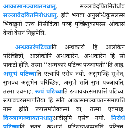
आकासानञ्चायतनधातु
. सञ्ञावेदयितनिरोधोव
सञ्ञावेदयितनिरोधधातु
. इति भगवा अनुसन्धिकुसलस्स
भिक्खुनो तत्थ निसीदित्वा पञ्हं पुच्छितुकामस्स ओकासं
देन्तो देसनं निट्ठापेसि.
अन्धकारं
पटिच्चा
ति अन्धकारो हि आलोकेन
परिच्छिन्नो, आलोकोपि अन्धकारेन. अन्धकारेन हि सो
पाकटो होति. तस्मा ‘‘अन्धकारं पटिच्च पञ्ञायती’’ति आह.
असुभं पटिच्चा
ति एत्थापि एसेव नयो. असुभञ्हि सुभेन,
सुभञ्च असुभेन परिच्छिन्नं, असुभे सति सुभं पञ्ञायति,
तस्मा एवमाह.
रूपं पटिच्चा
ति रूपावचरसमापत्तिं पटिच्च.
रूपावचरसमापत्तिया हि सति आकासानञ्चायतनसमापत्ति
नाम
होति रूपसमतिक्कमो वा, तस्मा एवमाह.
विञ्ञाणञ्चायतनधातु
आदीसुपि एसेव नयो.
निरोधं
पटिच्चा
ति चतुन्नं खन्धानं पटिसङ्खाअप्पवत्तिं पटिच्च.