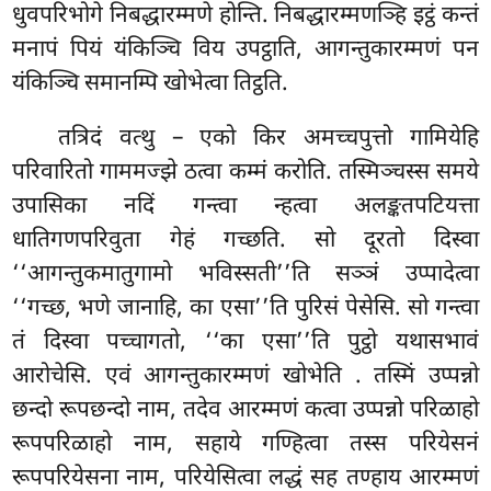
धुवपरिभोगे निबद्धारम्मणे होन्ति. निबद्धारम्मणञ्हि इट्ठं कन्तं
मनापं पियं यंकिञ्चि विय उपट्ठाति, आगन्तुकारम्मणं पन
यंकिञ्चि समानम्पि खोभेत्वा तिट्ठति.
तत्रिदं वत्थु – एको किर अमच्चपुत्तो गामियेहि
परिवारितो गाममज्झे ठत्वा कम्मं करोति. तस्मिञ्चस्स समये
उपासिका नदिं गन्त्वा न्हत्वा अलङ्कतपटियत्ता
धातिगणपरिवुता गेहं गच्छति. सो दूरतो दिस्वा
‘‘आगन्तुकमातुगामो भविस्सती’’ति सञ्ञं उप्पादेत्वा
‘‘गच्छ, भणे जानाहि, का एसा’’ति पुरिसं पेसेसि. सो गन्त्वा
तं दिस्वा पच्चागतो, ‘‘का एसा’’ति पुट्ठो यथासभावं
आरोचेसि. एवं आगन्तुकारम्मणं
खोभेति
. तस्मिं उप्पन्नो
छन्दो रूपछन्दो नाम, तदेव आरम्मणं कत्वा उप्पन्नो परिळाहो
रूपपरिळाहो नाम, सहाये गण्हित्वा तस्स परियेसनं
रूपपरियेसना नाम, परियेसित्वा लद्धं सह तण्हाय आरम्मणं