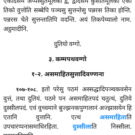
एकादसमे अप्पस्सुतमूलका द्वे, द्वादसमे कुसीतमूलको एको
तिको वुत्तोति सब्बेपि पञ्चसु सुत्तन्तेसु पन्नरस तिका होन्ति.
पन्नरस चेते सुत्तन्तातिपि वदन्ति. अयं तिकपेय्यालो नाम.
अट्ठमादीनि.
दुतियो वग्गो.
३. कम्मपथवग्गो
१-२. असमाहितसुत्तादिवण्णना
. इतो
परेसु पठमं अस्सद्धादिपञ्चकवसेन
१०७-१०८
वुत्तं, तथा दुतियं. पठमे पन असमाहितपदं चतुत्थं, दुतिये
दुस्सीलपदं. एवं वुच्चमाने बुज्झनकपुग्गलानं अज्झासयेन हि
एतानि वुत्तानि. एत्थ
असमाहिता
ति
उपचारप्पनासमाधिरहिता.
दुस्सीला
ति निस्सीला.