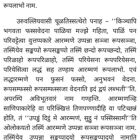
रूपलाभो नाम.
उरुवल्लियवासी चूळतिस्सत्थेरो पनाह – ‘‘किञ्चापि
भगवता फस्सवेदना पाळिया मज्झे गहिता, पाळिं पन
परिवट्टेत्वा वुत्तप्पकारे आरम्मणे उप्पन्ना सञ्ञा रूपसञ्ञा,
तस्मिंयेव सङ्कप्पो रूपसङ्कप्पो तस्मिं
छन्दो रूपच्छन्दो, तस्मिं
परिळाहो रूपपरिळाहो, तस्मिं परियेसना रूपपरियेसना,
परियेसित्वा लद्धं सह तण्हाय आरम्मणं रूपलाभो. एवं
लद्धारम्मणे पन फुसनं फस्सो, अनुभवनं वेदना.
रूपसम्फस्सो रूपसम्फस्सजा वेदनाति इदं द्वयं लब्भती’’ति.
अपरम्पि अविभूतवारं नाम गण्हन्ति. आरम्मणञ्हि
साणिपाकारेहि वा परिक्खित्तं तिणपण्णादीहि वा पटिच्छन्नं
होति, तं ‘‘उपड्ढं दिट्ठं मे आरम्मणं, सुट्ठु नं पस्सिस्सामी’’ति
ओलोकयतो तस्मिं आरम्मणे उप्पन्ना सञ्ञा रूपसञ्ञा नाम.
तस्मिंयेव उप्पन्ना सङ्कप्पादयो रूपसङ्कप्पादयो नामाति