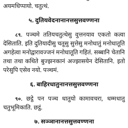
अयमधिप्पायो. चतुत्थं.
५. दुतियवेदनानानत्तसुत्तवण्णना
. पञ्चमे ततियचतुत्थेसु वुत्तनयाव एकतो कत्वा
८९
देसिताति. इति दुतियादीसु चतूसु सुत्तेसु मनोधातुं मनोधातूति
अगहेत्वा मनोद्वारावज्जनं मनोधातूति गहितं. सब्बानि चेतानि
तथा तथा कथिते बुज्झनकानं अज्झासयेन देसितानि. इतो
परेसुपि एसेव नयो. पञ्चमं.
६. बाहिरधातुनानत्तसुत्तवण्णना
. छट्ठे पन पञ्च धातुयो कामावचरा, धम्मधातु
९०
चतुभूमिकाति. छट्ठं.
७. सञ्ञानानत्तसुत्तवण्णना