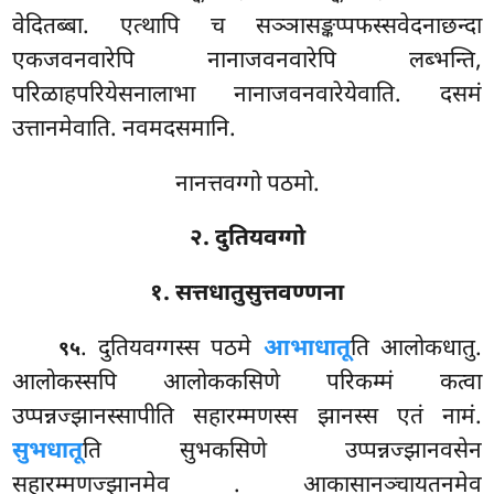
वेदितब्बा. एत्थापि च सञ्ञासङ्कप्पफस्सवेदनाछन्दा
एकजवनवारेपि नानाजवनवारेपि लब्भन्ति,
परिळाहपरियेसनालाभा नानाजवनवारेयेवाति. दसमं
उत्तानमेवाति. नवमदसमानि.
नानत्तवग्गो पठमो.
२. दुतियवग्गो
१. सत्तधातुसुत्तवण्णना
. दुतियवग्गस्स पठमे
आभाधातू
ति आलोकधातु.
९५
आलोकस्सपि आलोककसिणे परिकम्मं कत्वा
उप्पन्नज्झानस्सापीति सहारम्मणस्स झानस्स एतं नामं.
सुभधातू
ति सुभकसिणे उप्पन्नज्झानवसेन
सहारम्मणज्झानमेव
. आकासानञ्चायतनमेव