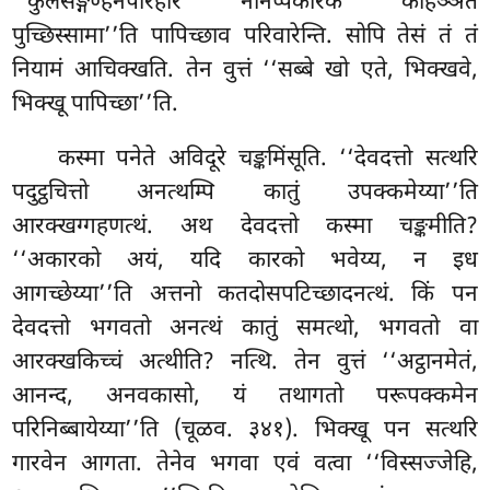
‘‘कुलसङ्गण्हनपरिहारं नानप्पकारकं कोहञ्ञतं
पुच्छिस्सामा’’ति पापिच्छाव परिवारेन्ति. सोपि तेसं तं तं
नियामं आचिक्खति. तेन वुत्तं ‘‘सब्बे खो एते, भिक्खवे,
भिक्खू पापिच्छा’’ति.
कस्मा
पनेते अविदूरे चङ्कमिंसूति. ‘‘देवदत्तो सत्थरि
पदुट्ठचित्तो अनत्थम्पि कातुं उपक्कमेय्या’’ति
आरक्खग्गहणत्थं. अथ देवदत्तो कस्मा चङ्कमीति?
‘‘अकारको अयं, यदि कारको भवेय्य, न इध
आगच्छेय्या’’ति अत्तनो कतदोसपटिच्छादनत्थं. किं पन
देवदत्तो भगवतो अनत्थं कातुं समत्थो, भगवतो वा
आरक्खकिच्चं अत्थीति? नत्थि. तेन वुत्तं ‘‘अट्ठानमेतं,
आनन्द, अनवकासो, यं तथागतो परूपक्कमेन
परिनिब्बायेय्या’’ति (चूळव. ३४१). भिक्खू पन सत्थरि
गारवेन आगता. तेनेव भगवा एवं वत्वा ‘‘विस्सज्जेहि,