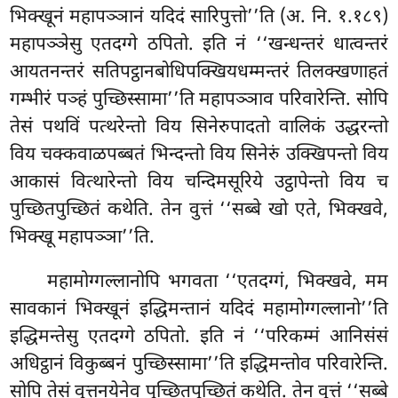
भिक्खूनं महापञ्ञानं यदिदं सारिपुत्तो’’ति (अ. नि. १.१८९)
महापञ्ञेसु एतदग्गे ठपितो. इति नं ‘‘खन्धन्तरं धात्वन्तरं
आयतनन्तरं सतिपट्ठानबोधिपक्खियधम्मन्तरं तिलक्खणाहतं
गम्भीरं पञ्हं पुच्छिस्सामा’’ति महापञ्ञाव परिवारेन्ति. सोपि
तेसं पथविं पत्थरेन्तो विय सिनेरुपादतो वालिकं उद्धरन्तो
विय चक्कवाळपब्बतं भिन्दन्तो विय सिनेरुं उक्खिपन्तो विय
आकासं वित्थारेन्तो विय चन्दिमसूरिये उट्ठापेन्तो विय च
पुच्छितपुच्छितं कथेति. तेन वुत्तं ‘‘सब्बे खो एते, भिक्खवे,
भिक्खू महापञ्ञा’’ति.
महामोग्गल्लानोपि भगवता ‘‘एतदग्गं, भिक्खवे, मम
सावकानं भिक्खूनं इद्धिमन्तानं यदिदं महामोग्गल्लानो’’ति
इद्धिमन्तेसु एतदग्गे ठपितो. इति नं ‘‘परिकम्मं आनिसंसं
अधिट्ठानं विकुब्बनं पुच्छिस्सामा’’ति इद्धिमन्तोव परिवारेन्ति.
सोपि तेसं वुत्तनयेनेव पुच्छितपुच्छितं कथेति. तेन वुत्तं ‘‘सब्बे