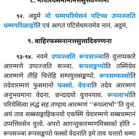
८. नोपरियेसनानानत्तसुत्तवण्णना
. अट्ठमे
नो धम्मपरियेसनं पटिच्च उप्पज्जति
९२
धम्मपरिळाहो
ति एवं आगतं पटिसेधमत्तमेव नानं. अट्ठमं.
९. बाहिरफस्सनानत्तसुत्तादिवण्णना
. नवमे
उप्पज्जति रूपसञ्ञा
ति वुत्तप्पकारे
९३-९४
आरम्मणे उप्पज्जति सञ्ञा.
रूपसङ्कप्पो
ति तस्मिंयेव
आरम्मणे तीहि चित्तेहि सम्पयुत्तसङ्कप्पो.
रूपसम्फस्सो
ति
तदेवारम्मणं फुसमानो
फस्सो. वेदना
ति तदेव आरम्मणं
अनुभवमाना वेदना. छन्दादयो वुत्तनयाव.
रूपलाभो
ति
परियेसित्वा लद्धं सह तण्हाय आरम्मणं ‘‘रूपलाभो’’ति वुत्तं.
अयं ताव सब्बसङ्गाहिकनयो एकस्मिं येवारम्मणे सब्बधम्मानं
उप्पत्तिवसेन वुत्तो. अपरो आगन्तुकारम्मणमिस्सको होति –
रूपसञ्ञा रूपसङ्कप्पो फस्सो वेदनाति इमे ताव चत्तारो धम्मा