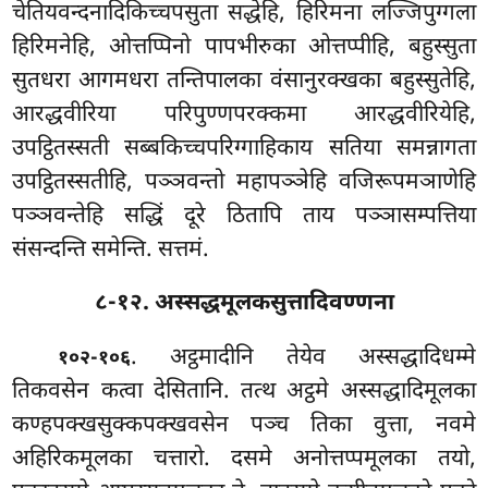
चेतियवन्दनादिकिच्चपसुता सद्धेहि, हिरिमना लज्जिपुग्गला
हिरिमनेहि, ओत्तप्पिनो पापभीरुका ओत्तप्पीहि, बहुस्सुता
सुतधरा आगमधरा तन्तिपालका वंसानुरक्खका बहुस्सुतेहि,
आरद्धवीरिया परिपुण्णपरक्कमा आरद्धवीरियेहि,
उपट्ठितस्सती सब्बकिच्चपरिग्गाहिकाय सतिया समन्नागता
उपट्ठितस्सतीहि, पञ्ञवन्तो महापञ्ञेहि वजिरूपमञाणेहि
पञ्ञवन्तेहि सद्धिं दूरे ठितापि ताय पञ्ञासम्पत्तिया
संसन्दन्ति समेन्ति. सत्तमं.
८-१२. अस्सद्धमूलकसुत्तादिवण्णना
. अट्ठमादीनि तेयेव अस्सद्धादिधम्मे
१०२-१०६
तिकवसेन कत्वा देसितानि. तत्थ अट्ठमे अस्सद्धादिमूलका
कण्हपक्खसुक्कपक्खवसेन पञ्च तिका वुत्ता, नवमे
अहिरिकमूलका चत्तारो. दसमे
अनोत्तप्पमूलका तयो,