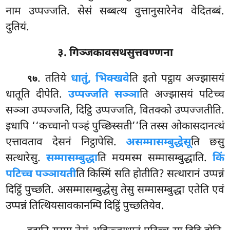
नाम उप्पज्जति. सेसं सब्बत्थ वुत्तानुसारेनेव वेदितब्बं.
दुतियं.
३. गिञ्जकावसथसुत्तवण्णना
. ततिये
धातुं, भिक्खवे
ति इतो पट्ठाय अज्झासयं
९७
धातूति दीपेति.
उप्पज्जति सञ्ञा
ति अज्झासयं पटिच्च
सञ्ञा उप्पज्जति, दिट्ठि उप्पज्जति, वितक्को उप्पज्जतीति.
इधापि ‘‘कच्चानो पञ्हं पुच्छिस्सती’’ति तस्स ओकासदानत्थं
एत्तावताव देसनं निट्ठापेसि.
असम्मासम्बुद्धेसू
ति छसु
सत्थारेसु.
सम्मासम्बुद्धा
ति मयमस्म सम्मासम्बुद्धाति.
किं
पटिच्च पञ्ञायती
ति किस्मिं सति होतीति? सत्थारानं उप्पन्नं
दिट्ठिं पुच्छति. असम्मासम्बुद्धेसु तेसु सम्मासम्बुद्धा एतेति एवं
उप्पन्नं तित्थियसावकानम्पि दिट्ठिं पुच्छतियेव.