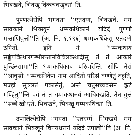
भिक्खवे, भिक्खू दिब्बचक्खुका’’ति.
पुण्णत्थेरोपि भगवता ‘‘एतदग्गं, भिक्खवे, मम
सावकानं भिक्खूनं धम्मकथिकानं यदिदं पुण्णो
मन्ताणिपुत्तो’’ति (अ. नि. १.१९६) धम्मकथिकेसु एतदग्गे
ठपितो. इति नं ‘‘धम्मकथाय
सङ्खेपवित्थारगम्भीरुत्तानविचित्रकथादीसु तं तं आकारं
पुच्छिस्सामा’’ति धम्मकथिकाव परिवारेन्ति. सोपि तेसं
‘‘आवुसो, धम्मकथिकेन नाम आदितो परिसं वण्णेतुं वट्टति,
मज्झे सुञ्ञतं पकासेतुं, अन्ते चतुसच्चवसेन कूटं
गण्हितु’’न्ति एवं तं तं धम्मकथानयं आचिक्खति. तेन वुत्तं
‘‘सब्बे खो एते, भिक्खवे, भिक्खू धम्मकथिका’’ति.
उपालित्थेरोपि भगवता ‘‘एतदग्गं, भिक्खवे, मम
सावकानं भिक्खूनं विनयधरानं यदिदं उपाली’’ति (अ. नि.