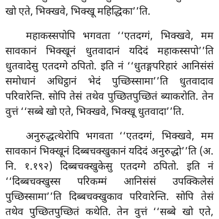
खो एते, भिक्खवे, भिक्खू महिद्धिका’’ति.
महाकस्सपोपि भगवता ‘‘एतदग्गं, भिक्खवे, मम
सावकानं भिक्खूनं धुतवादानं यदिदं महाकस्सपो’’ति
धुतवादेसु एतदग्गे ठपितो. इति नं ‘‘धुतङ्गपरिहारं आनिसंसं
समोधानं अधिट्ठानं भेदं पुच्छिस्सामा’’ति धुतवादाव
परिवारेन्ति. सोपि तेसं तथेव पुच्छितपुच्छितं ब्याकरोति. तेन
वुत्तं ‘‘सब्बे खो एते, भिक्खवे, भिक्खू धुतवादा’’ति.
अनुरुद्धत्थेरोपि
भगवता ‘‘एतदग्गं, भिक्खवे, मम
सावकानं भिक्खूनं दिब्बचक्खुकानं यदिदं अनुरुद्धो’’ति (अ.
नि. १.१९२) दिब्बचक्खुकेसु एतदग्गे ठपितो. इति नं
‘‘दिब्बचक्खुस्स परिकम्मं आनिसंसं उपक्किलेसं
पुच्छिस्सामा’’ति दिब्बचक्खुकाव परिवारेन्ति. सोपि तेसं
तथेव पुच्छितपुच्छितं कथेति. तेन वुत्तं ‘‘सब्बे खो एते,