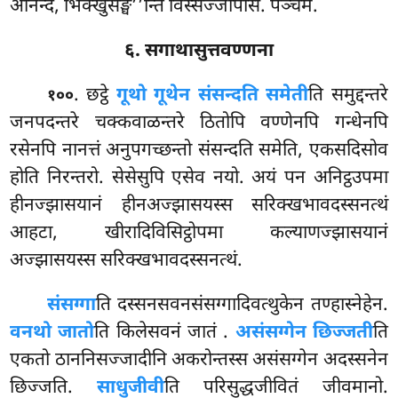
आनन्द, भिक्खुसङ्घ’’न्ति विस्सज्जापेसि. पञ्चमं.
६. सगाथासुत्तवण्णना
. छट्ठे
गूथो गूथेन संसन्दति समेती
ति समुद्दन्तरे
१००
जनपदन्तरे चक्कवाळन्तरे ठितोपि वण्णेनपि गन्धेनपि
रसेनपि नानत्तं अनुपगच्छन्तो संसन्दति समेति, एकसदिसोव
होति निरन्तरो. सेसेसुपि एसेव नयो. अयं पन अनिट्ठउपमा
हीनज्झासयानं हीनअज्झासयस्स सरिक्खभावदस्सनत्थं
आहटा, खीरादिविसिट्ठोपमा कल्याणज्झासयानं
अज्झासयस्स सरिक्खभावदस्सनत्थं.
संसग्गा
ति
दस्सनसवनसंसग्गादिवत्थुकेन तण्हास्नेहेन.
वनथो जातो
ति किलेसवनं जातं
.
असंसग्गेन छिज्जती
ति
एकतो ठाननिसज्जादीनि अकरोन्तस्स असंसग्गेन अदस्सनेन
छिज्जति.
साधुजीवी
ति परिसुद्धजीवितं जीवमानो.