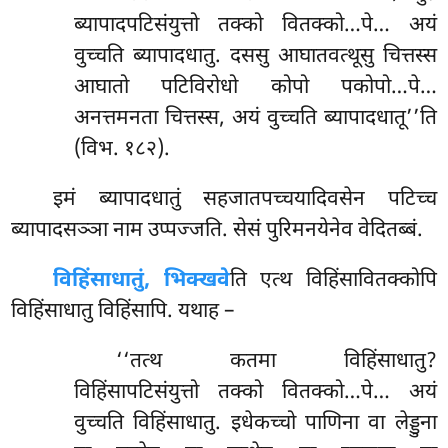
ब्यापादपटिसंयुत्तो तक्को वितक्को…पे… अयं
वुच्चति ब्यापादधातु. दससु आघातवत्थूसु चित्तस्स
आघातो पटिविरोधो कोपो पकोपो…पे…
अनत्तमनता चित्तस्स, अयं वुच्चति ब्यापादधातू’’ति
(विभ. १८२).
इमं ब्यापादधातुं सहजातपच्चयादिवसेन पटिच्च
ब्यापादसञ्ञा नाम उप्पज्जति. सेसं पुरिमनयेनेव वेदितब्बं.
विहिंसाधातुं, भिक्खवे
ति एत्थ विहिंसावितक्कोपि
विहिंसाधातु विहिंसापि. यथाह –
‘‘तत्थ कतमा विहिंसाधातु?
विहिंसापटिसंयुत्तो तक्को वितक्को…पे… अयं
वुच्चति विहिंसाधातु. इधेकच्चो पाणिना वा लेड्डुना