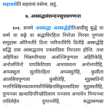
सहावसे
ति सहवासं वसेय्य. छट्ठं.
७. अस्सद्धसंसन्दनसुत्तवण्णना
. सत्तमे
अस्सद्धा अस्सद्धेही
तिआदीसु बुद्धे वा
१०१
धम्मे वा सङ्घे वा सद्धाविरहिता निरोजा निरसा पुग्गला
समुद्दस्स ओरिमतीरे ठिता पारिमतीरेपि ठितेहि अस्सद्धेहि
सद्धिं ताय अस्सद्धताय एकसदिसा निरन्तरा होन्ति. तथा
अहिरिका भिन्नमरियादा अलज्जिपुग्गला अहिरिकेहि,
अनोत्तप्पिनो पापकिरियाय अभायमाना अनोत्तप्पीहि,
अप्पस्सुता सुतविरहिता अप्पस्सुतेहि, कुसीता
आलसियपुग्गला
कुसीतेहि, मुट्ठस्सतिनो
भत्तनिक्खित्तकाकमंसनिक्खित्तसिङ्गालसदिसा मुट्ठस्सतीहि,
दुप्पञ्ञा खन्धादिपरिच्छेदिकाय पञ्ञाय अभावेन निप्पञ्ञा
तादिसेहेव दुप्पञ्ञेहि, सद्धासम्पन्ना