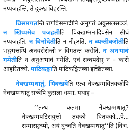
नप्पजहन्ति, ते दुक्खं विहरन्ति.
विसमगत
न्ति रागविसमादीनि अनुगतं अकुसलसञ्ञं.
न खिप्पमेव पजहती
ति विक्खम्भनादिवसेन सीघं
नप्पजहति.
न विनोदेती
ति न नीहरति.
न ब्यन्तीकरोती
ति
भङ्गमत्तम्पि अनवसेसेन्तो न विगतन्तं करोति.
न अनभावं
गमेती
ति न अनुअभावं गमेति. एवं सब्बपदेसु न – कारो
आहरितब्बो.
पाटिकङ्खा
ति पाटिकङ्खितब्बा इच्छितब्बा.
नेक्खम्मधातुं, भिक्खवे
ति एत्थ नेक्खम्मवितक्कोपि
नेक्खम्मधातु सब्बेपि कुसला धम्मा. यथाह –
‘‘तत्थ कतमा नेक्खम्मधातु?
नेक्खम्मपटिसंयुत्तो तक्को वितक्को…पे…
सम्मासङ्कप्पो, अयं वुच्चति नेक्खम्मधातू’’ति (विभ.