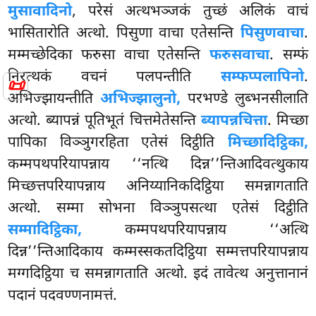
मुसावादिनो
, परेसं अत्थभञ्जकं तुच्छं अलिकं वाचं
भासितारोति अत्थो. पिसुणा वाचा एतेसन्ति
पिसुणवाचा
.
मम्मच्छेदिका फरुसा वाचा एतेसन्ति
फरुसवाचा
. सम्फं
निरत्थकं वचनं पलपन्तीति
सम्फप्पलापिनो
.
📜
अभिज्झायन्तीति
अभिज्झालुनो,
परभण्डे लुब्भनसीलाति
अत्थो. ब्यापन्नं पूतिभूतं चित्तमेतेसन्ति
ब्यापन्नचित्ता
. मिच्छा
पापिका विञ्ञुगरहिता एतेसं दिट्ठीति
मिच्छादिट्ठिका,
कम्मपथपरियापन्नाय ‘‘नत्थि दिन्न’’न्तिआदिवत्थुकाय
मिच्छत्तपरियापन्नाय अनिय्यानिकदिट्ठिया समन्नागताति
अत्थो. सम्मा सोभना विञ्ञुपसत्था एतेसं दिट्ठीति
सम्मादिट्ठिका,
कम्मपथपरियापन्नाय ‘‘अत्थि
दिन्न’’न्तिआदिकाय कम्मस्सकतदिट्ठिया सम्मत्तपरियापन्नाय
मग्गदिट्ठिया च समन्नागताति अत्थो. इदं तावेत्थ अनुत्तानानं
पदानं पदवण्णनामत्तं.