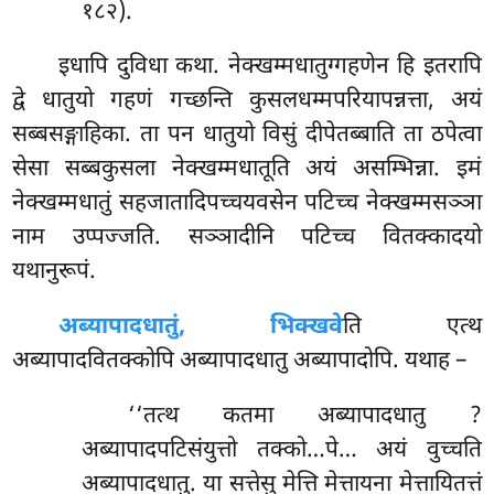
१८२).
इधापि दुविधा कथा. नेक्खम्मधातुग्गहणेन हि इतरापि
द्वे धातुयो गहणं गच्छन्ति कुसलधम्मपरियापन्नत्ता, अयं
सब्बसङ्गाहिका. ता पन धातुयो विसुं दीपेतब्बाति ता ठपेत्वा
सेसा सब्बकुसला नेक्खम्मधातूति अयं असम्भिन्ना. इमं
नेक्खम्मधातुं सहजातादिपच्चयवसेन पटिच्च नेक्खम्मसञ्ञा
नाम उप्पज्जति. सञ्ञादीनि पटिच्च वितक्कादयो
यथानुरूपं.
अब्यापादधातुं, भिक्खवे
ति एत्थ
अब्यापादवितक्कोपि अब्यापादधातु अब्यापादोपि. यथाह –
‘‘तत्थ कतमा अब्यापादधातु
?
अब्यापादपटिसंयुत्तो तक्को…पे… अयं वुच्चति
अब्यापादधातु. या सत्तेसु मेत्ति मेत्तायना मेत्तायितत्तं