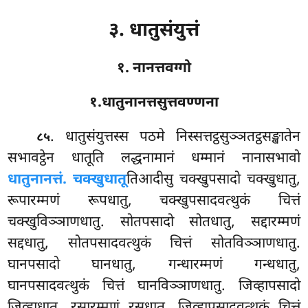
३. धातुसंयुत्तं
१. नानत्तवग्गो
१.धातुनानत्तसुत्तवण्णना
. धातुसंयुत्तस्स
पठमे
निस्सत्तट्ठसुञ्ञतट्ठसङ्खातेन
८५
सभावट्ठेन धातूति लद्धनामानं धम्मानं नानासभावो
धातुनानत्तं. चक्खुधातू
तिआदीसु चक्खुपसादो चक्खुधातु,
रूपारम्मणं रूपधातु, चक्खुपसादवत्थुकं चित्तं
चक्खुविञ्ञाणधातु. सोतपसादो सोतधातु, सद्दारम्मणं
सद्दधातु, सोतपसादवत्थुकं चित्तं सोतविञ्ञाणधातु.
घानपसादो घानधातु, गन्धारम्मणं गन्धधातु,
घानपसादवत्थुकं चित्तं घानविञ्ञाणधातु. जिव्हापसादो
जिव्हाधातु, रसारम्मणं रसधातु, जिव्हापसादवत्थुकं चित्तं