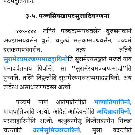
पठमदुतियानि.
३-५. पञ्चसिक्खापदसुत्तादिवण्णना
. ततियं
पञ्चकम्मपथवसेन बुज्झनकानं
१०९-१११
अज्झासयवसेन वुत्तं, चतुत्थं सत्तकम्मपथवसेन, पञ्चमं
दसकम्मपथवसेन. तत्थ ततिये
सुरामेरयमज्जप्पमादट्ठायिनो
ति सुरामेरयसङ्खातं मज्जं याय
पमादचेतनाय पिवन्ति, सा ‘‘सुरामेरयमज्जप्पमादो’’ति
वुच्चति, तस्मिं तिट्ठन्तीति सुरामेरयमज्जप्पमादट्ठायिनो. अयं
तावेत्थ असाधारणपदस्स अत्थो.
पञ्चमे पाणं अतिपातेन्तीति
पाणातिपातिनो,
पाणघातिकाति अत्थो. अदिन्नं आदियन्तीति
अदिन्नादायिनो,
परस्सहारिनोति अत्थो. वत्थुकामेसु किलेसकामेन मिच्छा
चरन्तीति
कामेसुमिच्छाचारिनो
. मुसा वदन्तीति