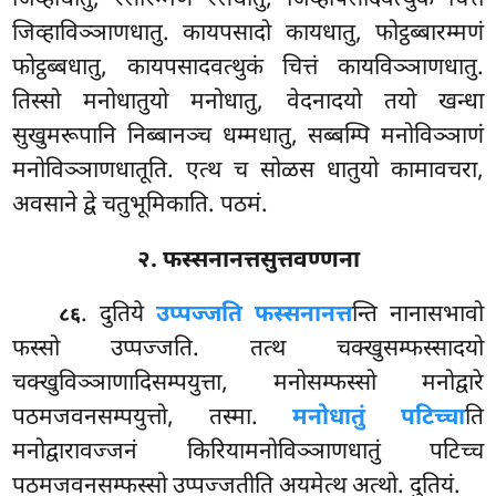
जिव्हाविञ्ञाणधातु. कायपसादो कायधातु, फोट्ठब्बारम्मणं
फोट्ठब्बधातु, कायपसादवत्थुकं चित्तं कायविञ्ञाणधातु.
तिस्सो मनोधातुयो मनोधातु, वेदनादयो तयो खन्धा
सुखुमरूपानि निब्बानञ्च धम्मधातु, सब्बम्पि मनोविञ्ञाणं
मनोविञ्ञाणधातूति. एत्थ च सोळस धातुयो कामावचरा,
अवसाने द्वे चतुभूमिकाति. पठमं.
२. फस्सनानत्तसुत्तवण्णना
. दुतिये
उप्पज्जति फस्सनानत्त
न्ति नानासभावो
८६
फस्सो उप्पज्जति. तत्थ चक्खुसम्फस्सादयो
चक्खुविञ्ञाणादिसम्पयुत्ता, मनोसम्फस्सो मनोद्वारे
पठमजवनसम्पयुत्तो, तस्मा.
मनोधातुं पटिच्चा
ति
मनोद्वारावज्जनं किरियामनोविञ्ञाणधातुं पटिच्च
पठमजवनसम्फस्सो उप्पज्जतीति अयमेत्थ अत्थो. दुतियं.