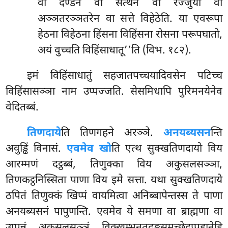
वा दण्डेन वा सत्थेन वा रज्जुया वा
अञ्ञतरञ्ञतरेन वा सत्ते विहेठेति. या एवरूपा
हेठना विहेठना हिंसना विहिंसना रोसना परूपघातो,
अयं वुच्चति विहिंसाधातू’’ति (विभ. १८२).
इमं विहिंसाधातुं सहजातपच्चयादिवसेन पटिच्च
विहिंसासञ्ञा नाम उप्पज्जति. सेसमिधापि पुरिमनयेनेव
वेदितब्बं.
तिणदाये
ति
तिणगहने अरञ्ञे.
अनयब्यसन
न्ति
अवुड्ढिं विनासं.
एवमेव खो
ति एत्थ सुक्खतिणदायो विय
आरम्मणं दट्ठब्बं, तिणुक्का विय अकुसलसञ्ञा,
तिणकट्ठनिस्सिता पाणा विय इमे सत्ता. यथा सुक्खतिणदाये
ठपितं तिणुक्कं खिप्पं वायमित्वा अनिब्बापेन्तस्स ते पाणा
अनयब्यसनं पापुणन्ति. एवमेव ये समणा वा ब्राह्मणा वा
उप्पन्नं अकुसलसञ्ञं विक्खम्भनतदङ्गसमुच्छेदप्पहानेहि