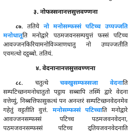
३. नोफस्सनानत्तसुत्तवण्णना
. ततिये
नो मनोसम्फस्सं पटिच्च उप्पज्जति
८७
मनोधातू
ति मनोद्वारे पठमजवनसम्पयुत्तं फस्सं पटिच्च
आवज्जनकिरियामनोविञ्ञाणधातु नो उप्पज्जतीति
एवमत्थो दट्ठब्बो. ततियं.
४. वेदनानानत्तसुत्तवण्णना
. चतुत्थे
चक्खुसम्फस्सजा वेदना
ति
८८
सम्पटिच्छनमनोधातुतो पट्ठाय सब्बापि तस्मिं द्वारे वेदना
वत्तेय्युं, निब्बत्तिफासुकत्थं पन अनन्तरं सम्पटिच्छनवेदनमेव
गहेतुं वट्टतीति वुत्तं.
मनोसम्फस्सं पटिच्चा
ति मनोद्वारे
आवज्जनसम्फस्सं पटिच्च पठमजवनवेदना,
पठमजवनसम्फस्सं पटिच्च दुतियजवनवेदनाति