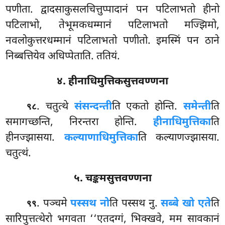
पणीता. द्वादसाकुसलचित्तुप्पादानं पन पटिलाभतो
हीनो
पटिलाभो, तेभूमकधम्मानं पटिलाभतो मज्झिमो,
नवलोकुत्तरधम्मानं पटिलाभतो पणीतो. इमस्मिं पन ठाने
निब्बत्तियेव अधिप्पेताति. ततियं.
४. हीनाधिमुत्तिकसुत्तवण्णना
. चतुत्थे
संसन्दन्ती
ति एकतो होन्ति.
समेन्ती
ति
९८
समागच्छन्ति, निरन्तरा होन्ति.
हीनाधिमुत्तिका
ति
हीनज्झासया.
कल्याणाधिमुत्तिका
ति कल्याणज्झासया.
चतुत्थं.
५. चङ्कमसुत्तवण्णना
. पञ्चमे
पस्सथ नो
ति पस्सथ नु.
सब्बे खो एते
ति
९९
सारिपुत्तत्थेरो भगवता ‘‘एतदग्गं, भिक्खवे, मम सावकानं