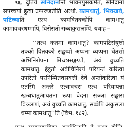
. दुतिये
सनिदान
न्ति भावनपुंसकमेतं, सनिदानो
९६
सपच्चयो हुत्वा उप्पज्जतीति अत्थो.
कामधातुं, भिक्खवे,
पटिच्चा
ति एत्थ कामवितक्कोपि कामधातु
कामावचरधम्मापि, विसेसतो सब्बाकुसलम्पि. यथाह –
‘‘तत्थ कतमा कामधातु? कामपटिसंयुत्तो
तक्को वितक्को सङ्कप्पो अप्पना ब्यप्पना चेतसो
अभिनिरोपना मिच्छासङ्कप्पो, अयं वुच्चति
कामधातु. हेट्ठतो अवीचिनिरयं परियन्तं करित्वा
उपरितो परनिम्मितवसवत्ती देवे अन्तोकरित्वा यं
एतस्मिं अन्तरे एत्थावचरा एत्थ परियापन्ना
खन्धधातुआयतना रूपा वेदना सञ्ञा सङ्खारा
विञ्ञाणं, अयं वुच्चति कामधातु. सब्बेपि अकुसला
धम्मा कामधातू’’ति (विभ. १८२).