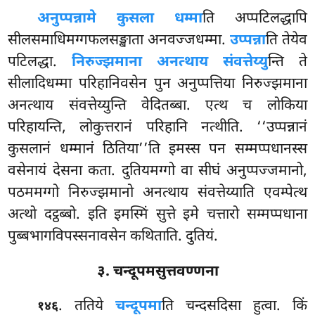
अनुप्पन्ना
मे कुसला धम्मा
ति अप्पटिलद्धापि
सीलसमाधिमग्गफलसङ्खाता अनवज्जधम्मा.
उप्पन्ना
ति तेयेव
पटिलद्धा.
निरुज्झमाना अनत्थाय संवत्तेय्यु
न्ति ते
सीलादिधम्मा परिहानिवसेन पुन अनुप्पत्तिया निरुज्झमाना
अनत्थाय संवत्तेय्युन्ति वेदितब्बा. एत्थ च लोकिया
परिहायन्ति, लोकुत्तरानं परिहानि नत्थीति. ‘‘उप्पन्नानं
कुसलानं धम्मानं ठितिया’’ति इमस्स
पन सम्मप्पधानस्स
वसेनायं देसना कता. दुतियमग्गो वा सीघं अनुप्पज्जमानो,
पठममग्गो निरुज्झमानो अनत्थाय संवत्तेय्याति एवम्पेत्थ
अत्थो दट्ठब्बो. इति इमस्मिं सुत्ते इमे चत्तारो सम्मप्पधाना
पुब्बभागविपस्सनावसेन कथिताति. दुतियं.
३. चन्दूपमसुत्तवण्णना
. ततिये
चन्दूपमा
ति चन्दसदिसा हुत्वा. किं
१४६