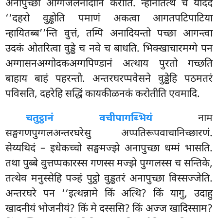
अनापुच्छा अग्गिजलनादीनि करोति. न्हानतित्थे च यदिदं
‘‘दहरो वुड्ढोति पमाणं अकत्वा आगतपटिपाटिया
न्हायितब्ब’’न्ति वुत्तं, तम्पि अनादियन्तो पच्छा आगन्त्वा
उदकं ओतरित्वा वुड्ढे च नवे च बाधति. भिक्खाचारमग्गे पन
अग्गासनअग्गोदकअग्गपिण्डानं
अत्थाय पुरतो गच्छति
बाहाय बाहं पहरन्तो. अन्तरघरप्पवेसने वुड्ढेहि पठमतरं
पविसति, दहरेहि सद्धिं कायकीळनकं करोतीति एवमादि.
चतुट्ठानं वचीपागब्भियं
नाम
सङ्घगणपुग्गलअन्तरघरेसु अप्पतिरूपवाचानिच्छारणं.
सेय्यथिदं – इधेकच्चो सङ्घमज्झे अनापुच्छा धम्मं भासति.
तथा पुब्बे वुत्तप्पकारस्स गणस्स मज्झे पुग्गलस्स च सन्तिके,
तत्थेव मनुस्सेहि पञ्हं पुट्ठो वुड्ढतरं अनापुच्छा
विस्सज्जेति.
अन्तरघरे पन ‘‘इत्थन्नामे किं अत्थि? किं यागु, उदाहु
खादनीयं भोजनीयं? किं मे दस्ससि? किं अज्ज खादिस्साम?