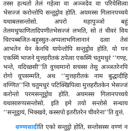
तस्स हत्थतो तेलं गहेत्वा वा अञ्ञदेव वा परियेसित्वा
भेसज्जं करोन्तोपि सन्तुट्ठोव होति. अयमस्स गिलानपच्चये
यथाबलसन्तोसो. अपरो महापुञ्ञो बहुं
तेलमधुफाणितादिपणीतभेसज्जं लभति, सो तं चीवरं विय
चिरपब्बजित-बहुस्सुत-अप्पलाभगिलानानं दत्वा तेसं
आभतेन येन केनचि यापेन्तोपि
सन्तुट्ठोव होति. यो पन
एकस्मिं भाजने मुत्तहरीतकं ठपेत्वा एकस्मिं चतुमधुरं ‘‘गण्ह,
भन्ते, यदिच्छसी’’ति वुच्चमानो सचस्स तेसु अञ्ञतरेनपि
रोगो वूपसम्मति, अथ ‘‘मुत्तहरीतकं नाम बुद्धादीहि
वण्णित’’न्ति चतुमधुरं पटिक्खिपित्वा मुत्तहरीतकेन भेसज्जं
करोन्तो परमसन्तुट्ठोव
होति. अयमस्स गिलानपच्चये
यथासारुप्पसन्तोसो. इति इमे तयो सन्तोसे सन्धाय
‘‘सन्तुट्ठायं, भिक्खवे, कस्सपो इतरीतरेन चीवरेना’’ति वुत्तं.
वण्णवादी
ति
एको सन्तुट्ठो होति, सन्तोसस्स वण्णं न