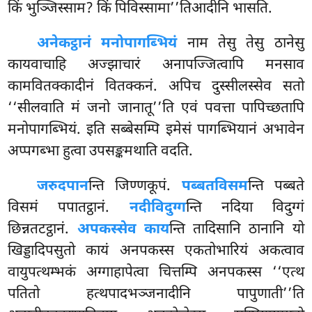
किं भुञ्जिस्साम? किं पिविस्सामा’’तिआदीनि भासति.
अनेकट्ठानं मनोपागब्भियं
नाम तेसु तेसु ठानेसु
कायवाचाहि अज्झाचारं अनापज्जित्वापि मनसाव
कामवितक्कादीनं वितक्कनं. अपिच दुस्सीलस्सेव सतो
‘‘सीलवाति
मं जनो जानातू’’ति एवं पवत्ता पापिच्छतापि
मनोपागब्भियं. इति सब्बेसम्पि इमेसं पागब्भियानं अभावेन
अप्पगब्भा हुत्वा उपसङ्कमथाति वदति.
जरुदपान
न्ति जिण्णकूपं.
पब्बतविसम
न्ति पब्बते
विसमं पपातट्ठानं.
नदीविदुग्ग
न्ति नदिया विदुग्गं
छिन्नतटट्ठानं.
अपकस्सेव काय
न्ति तादिसानि ठानानि यो
खिड्डादिपसुतो कायं अनपकस्स एकतोभारियं अकत्वाव
वायुपत्थम्भकं अग्गाहापेत्वा चित्तम्पि अनपकस्स ‘‘एत्थ
पतितो हत्थपादभञ्जनादीनि पापुणाती’’ति