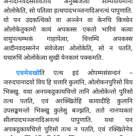
अनादीनवदस्साविताय अनुब्बेजेत्वा सम्पियायमानो
ओलोकेति, सो पतित्वा हत्थपादभञ्जनादिअनत्थं पापुणाति.
यो पन उदकत्थिको वा अञ्ञेन वा केनचि किच्चेन
ओलोकेतुकामो कायं अपकस्स एकतो भारियं कत्वा
वायुपत्थम्भकं गाहापेत्वा, चित्तम्पि अपकस्स
आदीनवदस्सनेन संवेजेत्वा ओलोकेति, सो न पतति,
यथारुचिं ओलोकेत्वा सुखी येनकामं पक्कमति.
एवमेव
खो
ति एत्थ इदं ओपम्मसंसन्दनं –
जरुदपानादयो विय हि चत्तारि कुलानि, ओलोकनपुरिसो विय
भिक्खु. यथा अनपकट्ठकायचित्तो तानि ओलोकेन्तो पुरिसो
तत्थ पतति, एवं अरक्खितेहि कायादीहि कुलानि
उपसङ्कमन्तो भिक्खु कुलेसु बज्झति, ततो नानप्पकारं
सीलपादभञ्जनादिअनत्थं पापुणाति. यथा पन
अपकट्ठकायचित्तो पुरिसो तत्थ न पतति, एवं रक्खितेनेव