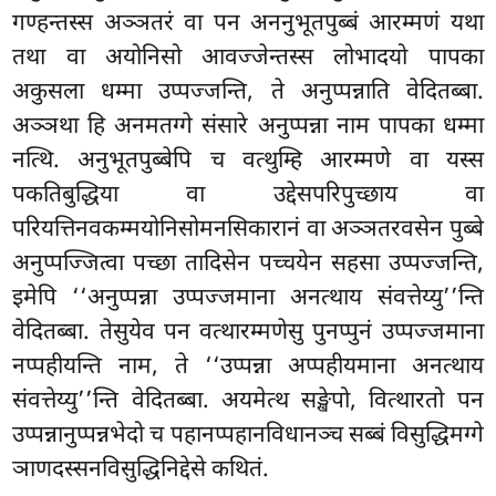
गण्हन्तस्स अञ्ञतरं वा पन अननुभूतपुब्बं आरम्मणं यथा
तथा वा अयोनिसो आवज्जेन्तस्स लोभादयो पापका
अकुसला धम्मा उप्पज्जन्ति, ते अनुप्पन्नाति वेदितब्बा.
अञ्ञथा हि अनमतग्गे संसारे अनुप्पन्ना नाम पापका धम्मा
नत्थि. अनुभूतपुब्बेपि च वत्थुम्हि आरम्मणे वा यस्स
पकतिबुद्धिया वा उद्देसपरिपुच्छाय वा
परियत्तिनवकम्मयोनिसोमनसिकारानं वा अञ्ञतरवसेन पुब्बे
अनुप्पज्जित्वा पच्छा तादिसेन पच्चयेन सहसा उप्पज्जन्ति,
इमेपि ‘‘अनुप्पन्ना उप्पज्जमाना अनत्थाय संवत्तेय्यु’’न्ति
वेदितब्बा. तेसुयेव पन वत्थारम्मणेसु पुनप्पुनं उप्पज्जमाना
नप्पहीयन्ति नाम, ते ‘‘उप्पन्ना अप्पहीयमाना अनत्थाय
संवत्तेय्यु’’न्ति वेदितब्बा. अयमेत्थ सङ्खेपो, वित्थारतो पन
उप्पन्नानुप्पन्नभेदो च पहानप्पहानविधानञ्च सब्बं विसुद्धिमग्गे
ञाणदस्सनविसुद्धिनिद्देसे कथितं.