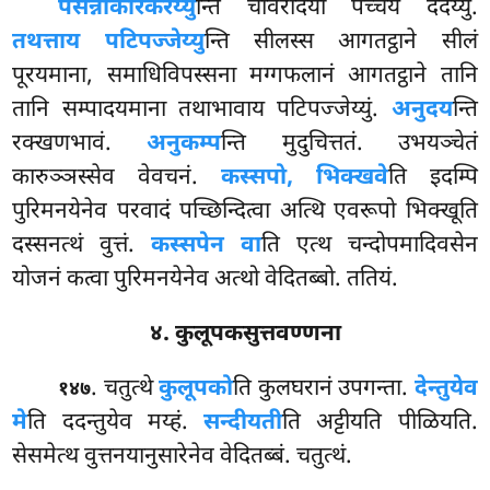
पसन्नाकारं
करेय्यु
न्ति चीवरादयो पच्चये ददेय्युं.
तथत्ताय पटिपज्जेय्यु
न्ति सीलस्स आगतट्ठाने सीलं
पूरयमाना, समाधिविपस्सना मग्गफलानं आगतट्ठाने तानि
तानि सम्पादयमाना तथाभावाय पटिपज्जेय्युं.
अनुदय
न्ति
रक्खणभावं.
अनुकम्प
न्ति मुदुचित्ततं. उभयञ्चेतं
कारुञ्ञस्सेव वेवचनं.
कस्सपो, भिक्खवे
ति इदम्पि
पुरिमनयेनेव परवादं पच्छिन्दित्वा अत्थि एवरूपो भिक्खूति
दस्सनत्थं वुत्तं.
कस्सपेन वा
ति एत्थ चन्दोपमादिवसेन
योजनं कत्वा पुरिमनयेनेव अत्थो वेदितब्बो. ततियं.
४. कुलूपकसुत्तवण्णना
. चतुत्थे
कुलूपको
ति कुलघरानं उपगन्ता.
देन्तुयेव
१४७
मे
ति ददन्तुयेव मय्हं.
सन्दीयती
ति अट्टीयति पीळियति.
सेसमेत्थ वुत्तनयानुसारेनेव वेदितब्बं. चतुत्थं.