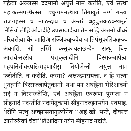
गहेत्वा अञ्ञस्स ददमानो अयुत्तं नाम करोति, एवं सत्था
महाकस्सपत्थेरस्स पच्चुग्गमनत्थाय तिगावुतं मग्गं गन्त्वा
राजगहस्स च नाळन्दाय च अन्तरे बहुपुत्तकरुक्खमूले
निसिन्नो तीहि ओवादेहि उपसम्पादेत्वा तेन सद्धिं अत्तनो चीवरं
परिवत्तेत्वा थेरं जातिआरञ्ञिकङ्गञ्चेव जातिपंसुकूलिकङ्गञ्च
अकासि, सो तस्मिं कत्तुकम्यताछन्देन सत्थु चित्तं
आराधेन्तस्सेव पंसुकूलादीनि विस्सज्जापेत्वा
गहपतिचीवरपटिग्गहणादीसु नियोजेन्तो अयुत्तं नाम
करोतीति. न करोति. कस्मा? अत्तज्झासयत्ता. न हि सत्था
धुतङ्गानि विस्सज्जापेतुकामो, यथा पन अघट्टिता भेरिआदयो
सद्दं न विस्सज्जेन्ति, एवं अघट्टिता एवरूपा पुग्गला
न
सीहनादं नदन्तीति नदापेतुकामो सीहनादज्झासयेन एवमाह.
थेरोपि सत्थु अज्झासयानुरूपेनेव ‘‘अहं खो, भन्ते, दीघरत्तं
आरञ्ञिको चेवा’’तिआदिना नयेन सीहनादं नदति.