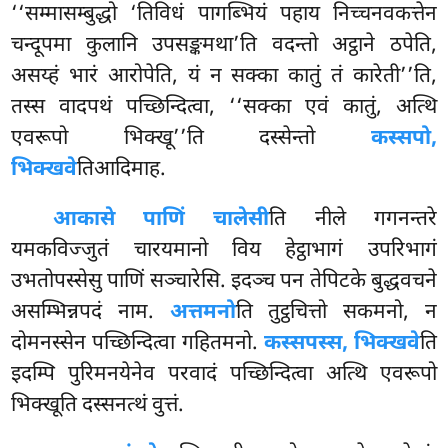
‘‘सम्मासम्बुद्धो ‘तिविधं पागब्भियं पहाय निच्चनवकत्तेन
चन्दूपमा कुलानि उपसङ्कमथा’ति वदन्तो अट्ठाने ठपेति,
असय्हं
भारं आरोपेति, यं न सक्का कातुं तं कारेती’’ति,
तस्स वादपथं पच्छिन्दित्वा, ‘‘सक्का एवं कातुं, अत्थि
एवरूपो भिक्खू’’ति दस्सेन्तो
कस्सपो,
भिक्खवे
तिआदिमाह.
आकासे पाणिं चालेसी
ति नीले गगनन्तरे
यमकविज्जुतं चारयमानो विय हेट्ठाभागं उपरिभागं
उभतोपस्सेसु पाणिं सञ्चारेसि. इदञ्च पन तेपिटके बुद्धवचने
असम्भिन्नपदं नाम.
अत्तमनो
ति तुट्ठचित्तो सकमनो, न
दोमनस्सेन पच्छिन्दित्वा गहितमनो.
कस्सपस्स, भिक्खवे
ति
इदम्पि पुरिमनयेनेव परवादं पच्छिन्दित्वा अत्थि एवरूपो
भिक्खूति दस्सनत्थं वुत्तं.