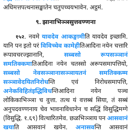
अधिमत्तपत्थनासङ्खातेन चतुपच्चयभावेन. अट्ठमं.
९. झानाभिञ्ञसुत्तवण्णना
. नवमे
यावदेव आकङ्खामी
ति यावदेव इच्छामि.
१५२
यानि पन इतो परं
विविच्चेव कामेही
तिआदिना नयेन चत्तारि
रूपावचरज्झानानि,
सब्बसो रूपसञ्ञानं
समतिक्कमा
तिआदिना नयेन चतस्सो अरूपसमापत्तियो,
सब्बसो नेवसञ्ञानासञ्ञायतनं समतिक्कम्म
सञ्ञावेदयितनिरोध
न्ति एवं निरोधसमापत्ति,
अनेकविहितं
इद्धिविध
न्तिआदिना नयेन पञ्च
लोकिकाभिञ्ञा च वुत्ता. तत्थ यं वत्तब्बं सिया, तं सब्बं
अनुपदवण्णनाय चेव
भावनाविधानेन च सद्धिं विसुद्धिमग्गे
(विसुद्धि. १.६९) वित्थारितमेव. छळभिञ्ञाय पन
आसवानं
खया
ति आसवानं खयेन.
अनासव
न्ति आसवानं