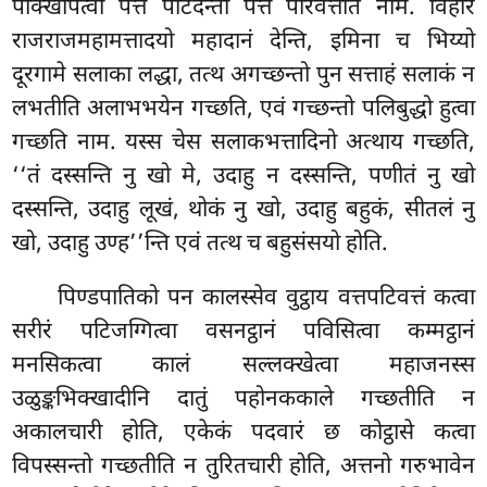
पक्खिपित्वा पत्तं पटिदेन्तो पत्तं परिवत्तेति नाम. विहारे
राजराजमहामत्तादयो महादानं देन्ति, इमिना च भिय्यो
दूरगामे सलाका लद्धा, तत्थ अगच्छन्तो पुन सत्ताहं सलाकं न
लभतीति अलाभभयेन गच्छति, एवं गच्छन्तो पलिबुद्धो हुत्वा
गच्छति नाम. यस्स चेस सलाकभत्तादिनो अत्थाय गच्छति,
‘‘तं दस्सन्ति नु खो मे, उदाहु न दस्सन्ति, पणीतं नु खो
दस्सन्ति, उदाहु लूखं, थोकं नु खो, उदाहु बहुकं, सीतलं नु
खो, उदाहु उण्ह’’न्ति एवं तत्थ च बहुसंसयो होति.
पिण्डपातिको पन कालस्सेव वुट्ठाय वत्तपटिवत्तं कत्वा
सरीरं पटिजग्गित्वा वसनट्ठानं
पविसित्वा कम्मट्ठानं
मनसिकत्वा कालं सल्लक्खेत्वा महाजनस्स
उळुङ्कभिक्खादीनि दातुं पहोनककाले गच्छतीति न
अकालचारी होति, एकेकं पदवारं छ कोट्ठासे कत्वा
विपस्सन्तो गच्छतीति न तुरितचारी होति, अत्तनो गरुभावेन