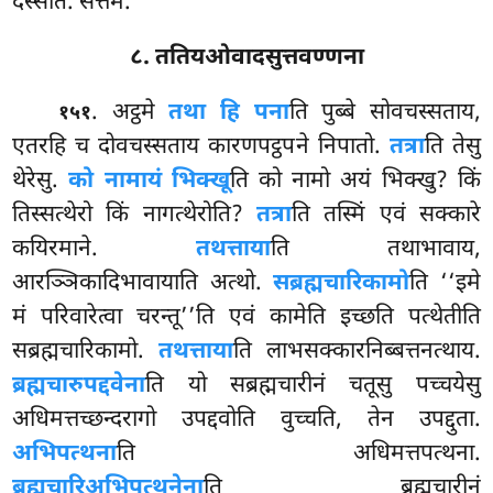
दस्सेति. सत्तमं.
८. ततियओवादसुत्तवण्णना
. अट्ठमे
तथा हि पना
ति पुब्बे सोवचस्सताय,
१५१
एतरहि च दोवचस्सताय कारणपट्ठपने निपातो.
तत्रा
ति तेसु
थेरेसु.
को नामायं भिक्खू
ति को नामो अयं भिक्खु? किं
तिस्सत्थेरो किं नागत्थेरोति?
तत्रा
ति तस्मिं एवं सक्कारे
कयिरमाने.
तथत्ताया
ति तथाभावाय,
आरञ्ञिकादिभावायाति अत्थो.
सब्रह्मचारिकामो
ति ‘‘इमे
मं परिवारेत्वा चरन्तू’’ति एवं कामेति इच्छति पत्थेतीति
सब्रह्मचारिकामो.
तथत्ताया
ति लाभसक्कारनिब्बत्तनत्थाय.
ब्रह्मचारुपद्दवेना
ति यो सब्रह्मचारीनं चतूसु पच्चयेसु
अधिमत्तच्छन्दरागो उपद्दवोति वुच्चति, तेन उपद्दुता.
अभिपत्थना
ति अधिमत्तपत्थना.
ब्रह्मचारिअभिपत्थनेना
ति ब्रह्मचारीनं