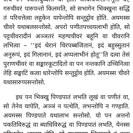
गरुचीवरं पारुपन्तो किलमति, सो सभागेन भिक्खुना सद्धिं
तं परिवत्तेत्वा लहुकेन यापेन्तोपि सन्तुट्ठोव होति. अयमस्स
चीवरे यथाबलसन्तोसो. अपरो पणीतपच्चयलाभी होति, सो
पट्टचीवरादीनं अञ्ञतरं महग्घचीवरं बहूनि वा चीवरानि
लभित्वा – ‘‘इदं थेरानं चिरपब्बजितानं, इदं बहुस्सुतानं
अनुरूपं, इदं गिलानानं, इदं अप्पलाभीनं होतू’’ति दत्वा तेसं
पुराणचीवरं वा सङ्कारकूटादितो वा पन नन्तकानि उच्चिनित्वा
तेहि सङ्घाटिं कत्वा धारेन्तोपि सन्तुट्ठोव होति. अयमस्स चीवरे
यथासारुप्पसन्तोसो.
इध पन भिक्खु पिण्डपातं लभति लूखं वा पणीतं वा,
सो तेनेव यापेति, अञ्ञं न पत्थेति, लभन्तोपि न गण्हाति.
अयमस्स पिण्डपाते यथालाभ सन्तोसो. यो पन अत्तनो
पकतिविरुद्धं वा ब्याधिविरुद्धं वा पिण्डपातं लभति, येनस्स