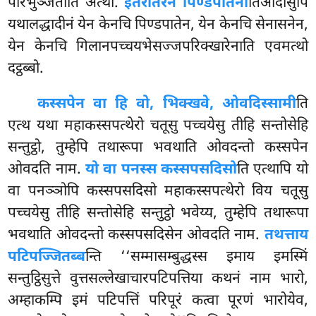
परिभुञ्जतीति अत्थो.
इतरीतरेन पिण्डपातेना
तिआदीसुपि
यथालद्धादीनं येन केनचि पिण्डपातेन, येन केनचि सेनासनेन,
येन केनचि गिलानपच्चयभेसज्जपरिक्खारेनाति एवमत्थो
दट्ठब्बो.
कस्सपेन वा हि वो, भिक्खवे, ओवदिस्सामी
ति
एत्थ यथा महाकस्सपत्थेरो चतूसु पच्चयेसु तीहि सन्तोसेहि
सन्तुट्ठो, तुम्हेपि तथारूपा भवथाति ओवदन्तो कस्सपेन
ओवदति नाम.
यो वा पनस्स कस्सपसदिसो
ति एत्थापि यो
वा पनञ्ञोपि
कस्सपसदिसो महाकस्सपत्थेरो विय चतूसु
पच्चयेसु तीहि सन्तोसेहि सन्तुट्ठो भवेय्य, तुम्हेपि तथारूपा
भवथाति ओवदन्तो कस्सपसदिसेन ओवदति नाम.
तथत्ताय
पटिपज्जितब्ब
न्ति ‘‘सम्मासम्बुद्धस्स इमाय इमस्मिं
सन्तुट्ठिसुत्ते वुत्तसल्लेखाचारपटिपत्तिया कथनं नाम भारो,
अम्हाकम्पि
इमं पटिपत्तिं परिपूरं कत्वा पूरणं भारोयेव,