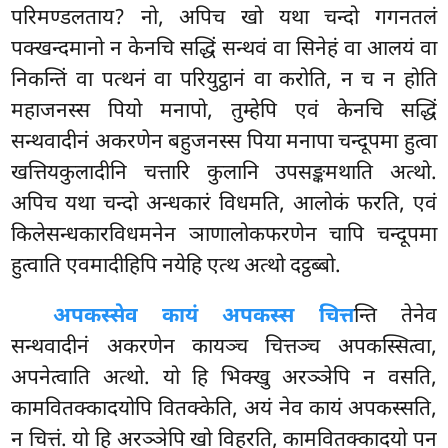
परिमण्डलताय? नो, अपिच खो यथा चन्दो गगनतलं
पक्खन्दमानो न केनचि सद्धिं सन्थवं वा सिनेहं वा आलयं वा
निकन्तिं वा पत्थनं वा परियुट्ठानं वा करोति, न च न होति
महाजनस्स पियो मनापो, तुम्हेपि एवं केनचि सद्धिं
सन्थवादीनं अकरणेन बहुजनस्स पिया मनापा चन्दूपमा हुत्वा
खत्तियकुलादीनि चत्तारि कुलानि उपसङ्कमथाति अत्थो.
अपिच यथा चन्दो अन्धकारं विधमति, आलोकं फरति, एवं
किलेसन्धकारविधमनेन ञाणालोकफरणेन चापि चन्दूपमा
हुत्वाति एवमादीहिपि नयेहि एत्थ अत्थो दट्ठब्बो.
अपकस्सेव कायं अपकस्स चित्त
न्ति तेनेव
सन्थवादीनं अकरणेन कायञ्च चित्तञ्च अपकस्सित्वा,
अपनेत्वाति अत्थो. यो हि भिक्खु अरञ्ञेपि न वसति,
कामवितक्कादयोपि वितक्केति, अयं नेव कायं अपकस्सति,
न चित्तं. यो हि अरञ्ञेपि खो विहरति, कामवितक्कादयो पन