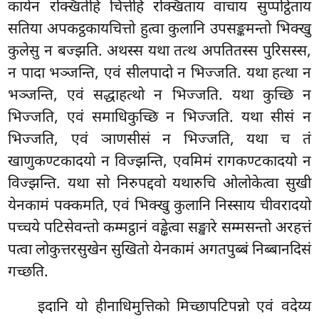
कायेन रक्खितेहि चित्तेहि रक्खिताय वाचाय सुप्पट्ठिताय
सतिया अपकट्ठकायचित्तो हुत्वा कुलानि उपसङ्कमन्तो भिक्खु
कुलेसु न बज्झति. अथस्स यथा तत्थ अपतितस्स पुरिसस्स,
न पादा भञ्जन्ति, एवं सीलपादो न भिज्जति. यथा हत्था न
भञ्जन्ति, एवं सद्धाहत्थो न भिज्जति. यथा कुच्छि न
भिज्जति, एवं समाधिकुच्छि न भिज्जति. यथा सीसं न
भिज्जति, एवं ञाणसीसं न भिज्जति, यथा च तं
खाणुकण्टकादयो न विज्झन्ति, एवमिमं रागकण्टकादयो न
विज्झन्ति. यथा सो निरुपद्दवो यथारुचि ओलोकेत्वा सुखी
येनकामं पक्कमति, एवं भिक्खु कुलानि निस्साय चीवरादयो
पच्चये पटिसेवन्तो कम्मट्ठानं वड्ढेत्वा सङ्खारे सम्मसन्तो अरहत्तं
पत्वा लोकुत्तरसुखेन सुखितो येनकामं अगतपुब्बं निब्बानदिसं
गच्छति.
इदानि यो हीनाधिमुत्तिको मिच्छापटिपन्नो एवं वदेय्य