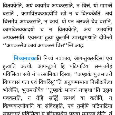
वितक्केति, अयं कायमेव अपकस्सति, न चित्तं. यो गामन्ते
वसति
, कामवितक्कादयोपि खो न च वितक्केति, अयं
चित्तमेव अपकस्सति, न कायं. यो पन अरञ्ञे चेव वसति,
कामवितक्कादयो च न वितक्केति, अयं उभयम्पि
अपकस्सति. एवरूपा हुत्वा कुलानि उपसङ्कमथाति दीपेन्तो
‘‘अपकस्सेव कायं अपकस्स चित्त’’न्ति आह.
निच्चनवका
ति निच्चं नवकाव, आगन्तुकसदिसा एव
हुत्वाति अत्थो. आगन्तुको हि पटिपाटिया सम्पत्तगेहं
पविसित्वा सचे नं घरसामिका दिस्वा, ‘‘अम्हाकं पुत्तभातरो
विप्पवासं गता एवं विचरिंसू’’ति अनुकम्पमाना निसीदापेत्वा
भोजेन्ति, भुत्तमत्तोयेव ‘‘तुम्हाकं भाजनं
गण्हथा’’ति उट्ठाय
पक्कमति, न तेहि सद्धिं सन्थवं वा करोति, न
किच्चकरणीयानि वा संविदहति, एवं तुम्हेपि पटिपाटिया
सम्पत्तघरं पविसित्वा यं इरियापथेसु पसन्ना मनुस्सा देन्ति, तं