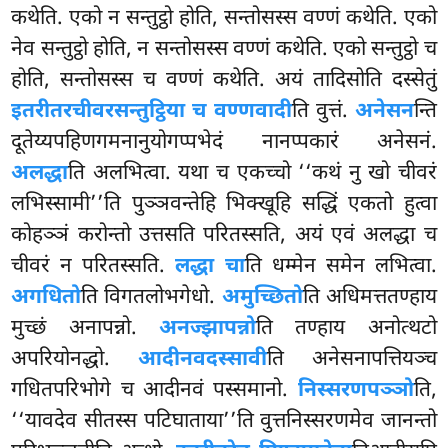
कथेति. एको न सन्तुट्ठो होति, सन्तोसस्स वण्णं कथेति. एको
नेव सन्तुट्ठो होति, न सन्तोसस्स वण्णं कथेति. एको सन्तुट्ठो च
होति, सन्तोसस्स च वण्णं कथेति. अयं तादिसोति दस्सेतुं
इतरीतरचीवरसन्तुट्ठिया च वण्णवादी
ति वुत्तं.
अनेसन
न्ति
दूतेय्यपहिणगमनानुयोगप्पभेदं नानप्पकारं अनेसनं.
अलद्धा
ति अलभित्वा. यथा च एकच्चो ‘‘कथं नु खो चीवरं
लभिस्सामी’’ति पुञ्ञवन्तेहि भिक्खूहि सद्धिं एकतो हुत्वा
कोहञ्ञं करोन्तो उत्तसति परितस्सति, अयं एवं अलद्धा च
चीवरं न परितस्सति.
लद्धा चा
ति धम्मेन समेन लभित्वा.
अगधितो
ति विगतलोभगेधो.
अमुच्छितो
ति अधिमत्ततण्हाय
मुच्छं अनापन्नो.
अनज्झापन्नो
ति तण्हाय अनोत्थटो
अपरियोनद्धो.
आदीनवदस्सावी
ति अनेसनापत्तियञ्च
गधितपरिभोगे च आदीनवं पस्समानो.
निस्सरणपञ्ञो
ति,
‘‘यावदेव सीतस्स पटिघाताया’’ति वुत्तनिस्सरणमेव जानन्तो