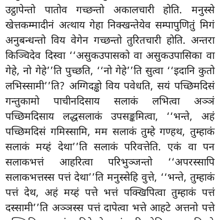
उट्ठापेन्तो पातोव गच्छन्तो अकालचारी होति. मनुस्से
खेत्तकम्मादीनं अत्थाय गेहा निक्खन्तेयेव सम्पापुणितुं
मिगं
अनुबन्धन्तो विय वेगेन गच्छन्तो तुरितचारी होति. अन्तरा
किञ्चिदेव दिस्वा ‘‘असुकउपासको वा असुकउपासिका वा
गेहे, नो गेहे’’ति पुच्छति, ‘‘नो गेहे’’ति सुत्वा ‘‘इदानि कुतो
लभिस्सामी’’ति? अग्गिदड्ढो विय पवेधति, सयं पच्छिमदिसं
गन्तुकामो पाचीनदिसाय सलाकं लभित्वा अञ्ञं
पच्छिमदिसाय लद्धसलाकं उपसङ्कमित्वा, ‘‘भन्ते, अहं
पच्छिमदिसं गमिस्सामि, मम सलाकं तुम्हे गण्हथ, तुम्हाकं
सलाकं मय्हं देथा’’ति सलाकं परिवत्तेति. एकं वा पन
सलाकभत्तं आहरित्वा परिभुञ्जन्तो ‘‘अपरस्सापि
सलाकभत्तस्स पत्तं देथा’’ति मनुस्सेहि वुत्ते, ‘‘भन्ते, तुम्हाकं
पत्तं देथ, अहं मय्हं पत्ते भत्तं पक्खिपित्वा तुम्हाकं पत्तं
दस्सामी’’ति अञ्ञस्स पत्तं दापेत्वा भत्ते आहटे अत्तनो पत्ते