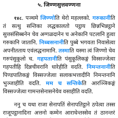
५. जिण्णसुत्तवण्णना
. पञ्चमे
जिण्णो
ति थेरो महल्लको.
गरुकानी
ति
१४८
तं सत्थु सन्तिका लद्धकालतो पट्ठाय छिन्नभिन्नट्ठाने
सुत्तसंसिब्बनेन चेव अग्गळदानेन च अनेकानि पटलानि हुत्वा
गरुकानि जातानि.
निब्बसनानी
ति पुब्बे भगवता निवासेत्वा
अपनीतताय एवंलद्धनामानि.
तस्मा
ति यस्मा त्वं जिण्णो चेव
गरुपंसुकूलो च.
गहपतानी
ति पंसुकूलिकङ्गं विस्सज्जेत्वा
गहपतीहि दिन्नचीवरानि धारेहीति वदति.
निमन्तनानी
ति
पिण्डपातिकङ्गं विस्सज्जेत्वा सलाकभत्तादीनि
निमन्तनानि
भुञ्जाहीति वदति.
मम च सन्तिके
ति आरञ्ञिकङ्गं
विस्सज्जेत्वा गामन्तसेनासनेयेव वसाहीति वदति.
ननु च यथा राजा सेनापतिं सेनापतिट्ठाने ठपेत्वा तस्स
राजूपट्ठानादिना अत्तनो कम्मेन आराधेन्तस्सेव तं ठानन्तरं