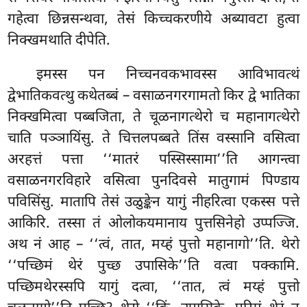
गहेत्वा छिन्नसन्थवा, तेसं किच्चकरणीये अब्यावटा हुत्वा
निक्खमथाति दीपेति.
इमस्स पन निच्चनवकभावस्स आविभावत्थं
द्वेभातिकवत्थु कथेतब्बं – वसाळनगरगामतो किर द्वे भातिका
निक्खमित्वा पब्बजिता, ते चूळनागत्थेरो च महानागत्थेरो
चाति पञ्ञायिंसु. ते चित्तलपब्बते तिंस वस्सानि वसित्वा
अरहत्तं पत्ता ‘‘मातरं पस्सिस्सामा’’ति आगन्त्वा
वसाळनगरविहारे वसित्वा पुनदिवसे मातुगामं पिण्डाय
पविसिंसु. मातापि तेसं उळुङ्केन यागुं नीहरित्वा एकस्स पत्ते
आकिरि. तस्सा तं ओलोकयमानाय
पुत्तसिनेहो उप्पज्जि.
अथ नं आह – ‘‘त्वं, तात, मय्हं पुत्तो महानागो’’ति. थेरो
‘‘पच्छिमं थेरं पुच्छ उपासिके’’ति वत्वा पक्कामि.
पच्छिमथेरस्सपि यागुं दत्वा, ‘‘तात, त्वं मय्हं पुत्तो