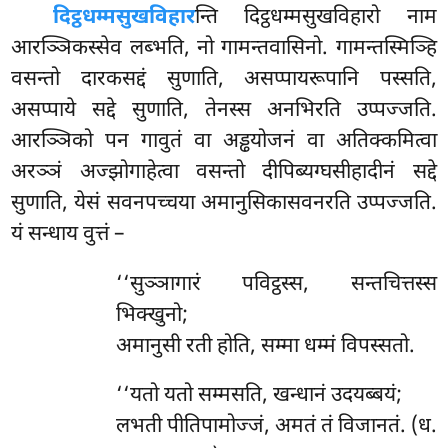
दिट्ठधम्मसुखविहार
न्ति दिट्ठधम्मसुखविहारो नाम
आरञ्ञिकस्सेव लब्भति, नो गामन्तवासिनो. गामन्तस्मिञ्हि
वसन्तो दारकसद्दं सुणाति, असप्पायरूपानि पस्सति,
असप्पाये सद्दे सुणाति, तेनस्स अनभिरति उप्पज्जति.
आरञ्ञिको पन गावुतं वा अड्ढयोजनं वा अतिक्कमित्वा
अरञ्ञं अज्झोगाहेत्वा वसन्तो दीपिब्यग्घसीहादीनं सद्दे
सुणाति, येसं सवनपच्चया अमानुसिकासवनरति उप्पज्जति.
यं सन्धाय वुत्तं –
‘‘सुञ्ञागारं पविट्ठस्स, सन्तचित्तस्स
भिक्खुनो;
अमानुसी रती होति, सम्मा धम्मं विपस्सतो.
‘‘यतो यतो सम्मसति, खन्धानं उदयब्बयं;
लभती पीतिपामोज्जं, अमतं तं विजानतं. (ध.