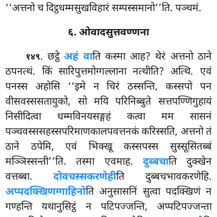
‘‘अत्तनो च दिट्ठधम्मसुखविहारं सम्पस्समानो’’ति. पञ्चमं.
६. ओवादसुत्तवण्णना
. छट्ठे
अहं वा
ति कस्मा आह? थेरं अत्तनो ठाने
१४९
ठपनत्थं. किं सारिपुत्तमोग्गल्लाना नत्थीति? अत्थि. एवं
पनस्स अहोसि ‘‘इमे न चिरं ठस्सन्ति, कस्सपो पन
वीसवस्ससतायुको, सो मयि परिनिब्बुते सत्तपण्णिगुहायं
निसीदित्वा धम्मविनयसङ्गहं कत्वा मम सासनं
पञ्चवस्ससहस्सपरिमाणकालपवत्तनकं करिस्सति, अत्तनो तं
ठाने ठपेमि, एवं भिक्खू कस्सपस्स सुस्सूसितब्बं
मञ्ञिस्सन्ती’’ति. तस्मा एवमाह.
दुब्बचा
ति दुक्खेन
वत्तब्बा.
दोवचस्सकरणेही
ति दुब्बचभावकरणेहि.
अप्पदक्खिणग्गाहिनो
ति अनुसासनिं सुत्वा पदक्खिणं न
गण्हन्ति यथानुसिट्ठं न पटिपज्जन्ति, अप्पटिपज्जन्ता