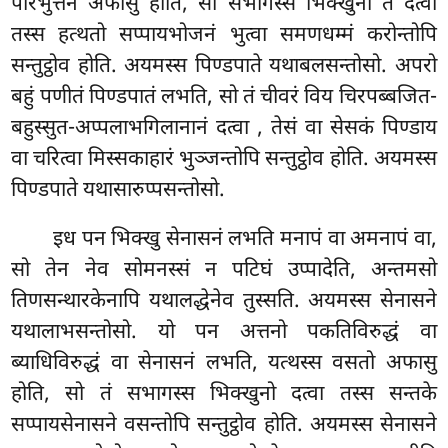
परिभुत्तेन अफासु होति, सो सभागस्स भिक्खुनो तं दत्वा
तस्स हत्थतो सप्पायभोजनं भुत्वा
समणधम्मं करोन्तोपि
सन्तुट्ठोव होति. अयमस्स पिण्डपाते यथाबलसन्तोसो. अपरो
बहुं पणीतं पिण्डपातं
लभति, सो तं चीवरं विय चिरपब्बजित-
बहुस्सुत-अप्पलाभगिलानानं दत्वा
, तेसं वा सेसकं पिण्डाय
वा चरित्वा मिस्सकाहारं भुञ्जन्तोपि सन्तुट्ठोव होति. अयमस्स
पिण्डपाते यथासारुप्पसन्तोसो.
इध पन भिक्खु सेनासनं लभति मनापं वा अमनापं वा,
सो तेन नेव सोमनस्सं न पटिघं उप्पादेति, अन्तमसो
तिणसन्थारकेनापि यथालद्धेनेव तुस्सति. अयमस्स सेनासने
यथालाभसन्तोसो. यो पन अत्तनो पकतिविरुद्धं वा
ब्याधिविरुद्धं वा सेनासनं लभति, यत्थस्स वसतो अफासु
होति, सो तं सभागस्स भिक्खुनो दत्वा तस्स सन्तके
सप्पायसेनासने वसन्तोपि सन्तुट्ठोव होति. अयमस्स सेनासने