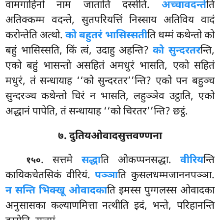
वामगाहिनो नाम जाताति दस्सेति.
अच्चावदन्ते
ति
अतिक्कम्म वदन्ते, सुतपरियत्तिं निस्साय अतिविय वादं
करोन्तेति अत्थो.
को बहुतरं भासिस्सती
ति धम्मं कथेन्तो को
बहुं भासिस्सति, किं त्वं, उदाहु अहन्ति?
को सुन्दरतर
न्ति,
एको बहुं भासन्तो असहितं अमधुरं भासति, एको सहितं
मधुरं, तं सन्धायाह ‘‘को सुन्दरतर’’न्ति? एको पन बहुञ्च
सुन्दरञ्च कथेन्तो चिरं न भासति, लहुञ्ञेव उट्ठाति, एको
अद्धानं पापेति, तं सन्धायाह ‘‘को चिरतर’’न्ति? छट्ठं.
७. दुतियओवादसुत्तवण्णना
. सत्तमे
सद्धा
ति ओकप्पनसद्धा.
वीरिय
न्ति
१५०
कायिकचेतसिकं वीरियं.
पञ्ञा
ति कुसलधम्मजाननपञ्ञा.
न सन्ति भिक्खू ओवादका
ति इमस्स पुग्गलस्स ओवादका
अनुसासका कल्याणमित्ता नत्थीति इदं, भन्ते, परिहानन्ति