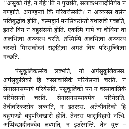
‘‘असुको गेहे, न गेहे’’ति न पुच्छति, सलाकभत्तादीनियेव न
गण्हाति. अगण्हन्तो किं परिवत्तेस्सति? न अञ्ञस्स वसेन
पलिबुद्धोव होति
, कम्मट्ठानं मनसिकरोन्तो यथारुचि गच्छति,
इतरो विय न बहुसंसयो होति. एकस्मिं गामे वा वीथिया वा
अलभित्वा अञ्ञत्थ चरति. तस्मिम्पि अलभित्वा अञ्ञत्थ
चरन्तो मिस्सकोदनं सङ्कड्ढित्वा अमतं
विय परिभुञ्जित्वा
गच्छति.
पंसुकूलिकस्सेव लब्भति, नो अपंसुकूलिकस्स.
अपंसुकूलिको हि वस्सावासिकं परियेसन्तो चरति, न
सेनासनसप्पायं परियेसति. पंसुकूलिको पन न वस्सावासिकं
परियेसन्तो चरति, सेनासनसप्पायमेव परियेसति.
तेचीवरिकस्सेव लब्भति, न इतरस्स. अतेचीवरिको हि
बहुभण्डो बहुपरिक्खारो होति, तेनस्स फासुविहारो नत्थि.
अप्पिच्छादीनञ्चेव लब्भति, न इतरेसन्ति. तेन वुत्तं –