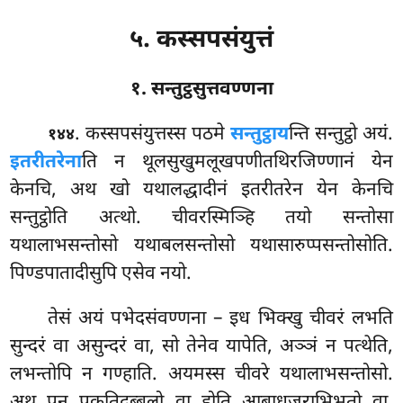
५. कस्सपसंयुत्तं
१. सन्तुट्ठसुत्तवण्णना
. कस्सपसंयुत्तस्स
पठमे
सन्तुट्ठाय
न्ति सन्तुट्ठो अयं.
१४४
इतरीतरेना
ति न थूलसुखुमलूखपणीतथिरजिण्णानं येन
केनचि, अथ खो यथालद्धादीनं इतरीतरेन येन केनचि
सन्तुट्ठोति अत्थो. चीवरस्मिञ्हि तयो सन्तोसा
यथालाभसन्तोसो यथाबलसन्तोसो यथासारुप्पसन्तोसोति.
पिण्डपातादीसुपि एसेव नयो.
तेसं अयं पभेदसंवण्णना – इध भिक्खु चीवरं लभति
सुन्दरं वा असुन्दरं वा, सो तेनेव यापेति, अञ्ञं न पत्थेति,
लभन्तोपि न गण्हाति. अयमस्स चीवरे यथालाभसन्तोसो.
अथ पन पकतिदुब्बलो वा होति आबाधजराभिभूतो वा,