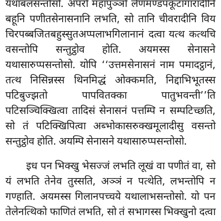
यथाबलसन्तोसो. अपरो महापुञ्ञो लेणमण्डपकूटागारादीनि
बहूनि पणीतसेनासनानि लभति, सो तानि चीवरादीनि विय
चिरपब्बजितबहुस्सुतअप्पलाभगिलानानं दत्वा यत्थ कत्थचि
वसन्तोपि सन्तुट्ठोव होति. अयमस्स सेनासने
यथासारुप्पसन्तोसो. योपि ‘‘उत्तमसेनासनं नाम पमादट्ठानं,
तत्थ निसिन्नस्स थिनमिद्धं ओक्कमति, निद्दाभिभूतस्स
पटिबुज्झतो पापवितक्का पातुभवन्ती’’ति
पटिसञ्चिक्खित्वा तादिसं सेनासनं पत्तम्पि न सम्पटिच्छति,
सो तं पटिक्खिपित्वा अब्भोकासरुक्खमूलादीसु वसन्तो
सन्तुट्ठोव होति. अयम्पि सेनासने यथासारुप्पसन्तोसो.
इध पन भिक्खु भेसज्जं लभति लूखं वा पणीतं वा, सो
यं लभति तेनेव तुस्सति, अञ्ञं न पत्थेति, लभन्तोपि न
गण्हाति. अयमस्स गिलानपच्चये यथालाभसन्तोसो. यो पन
तेलेनत्थिको फाणितं लभति, सो तं सभागस्स भिक्खुनो दत्वा