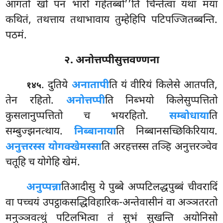
आगतो खो पन भारो गहेतब्बो’’ति चिन्तेत्वा यथा मया
कथितं, तथत्ताय तथाभावाय तुम्हेहिपि पटिपज्जितब्बन्ति.
पठमं.
२. अनोत्तप्पीसुत्तवण्णना
. दुतिये
अनातापी
ति यं वीरियं किलेसे आतपति,
१४५
तेन रहितो.
अनोत्तप्पी
ति निब्भयो किलेसुप्पत्तितो
कुसलानुप्पत्तितो च भयरहितो.
सम्बोधाया
ति
सम्बुज्झनत्थाय.
निब्बानाया
ति
निब्बानसच्छिकिरियाय.
अनुत्तरस्स योगक्खेमस्सा
ति अरहत्तस्स तञ्हि अनुत्तरञ्चेव
चतूहि च योगेहि खेमं.
अनुप्पन्ना
तिआदीसु ये पुब्बे अप्पटिलद्धपुब्बं चीवरादिं
वा पच्चयं उपट्ठाकसद्धिविहारिक-अन्तेवासीनं वा अञ्ञतरतो
मनुञ्ञवत्थुं पटिलभित्वा तं सुभं सुखन्ति अयोनिसो