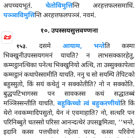
अपच्चयभूतं.
चेतोविमुत्ति
न्ति अरहत्तफलसमाधिं.
पञ्ञाविमुत्ति
न्ति अरहत्तफलपञ्ञं. नवमं.
१०. उपस्सयसुत्तवण्णना
📜
. दसमे
आयाम, भन्ते
ति कस्मा
१५३
भिक्खुनीउपस्सयगमनं याचति? न लाभसक्कारहेतु,
कम्मट्ठानत्थिका पनेत्थ भिक्खुनियो अत्थि, ता उस्सुक्कापेत्वा
कम्मट्ठानं कथापेस्सामीति याचति. ननु च सो सयम्पि तेपिटको
बहुस्सुतो, किं सयं कथेतुं न सक्कोतीति? नो न सक्कोति.
बुद्धपटिभागस्स पन सावकस्स कथं सद्धातब्बं
मञ्ञिस्सन्तीति याचति.
बहुकिच्चो त्वं बहुकरणीयो
ति किं
थेरो नवकम्मादिपसुतो, येन नं एवमाहाति? नो, सत्थरि पन
परिनिब्बुते चतस्सो परिसा आनन्दत्थेरं उपसङ्कमित्वा, ‘‘भन्ते,
इदानि कस्स पत्तचीवरं गहेत्वा चरथ, कस्स परिवेणं