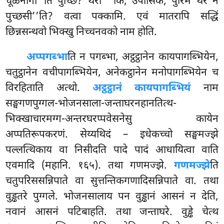
चूळनागो’’ति पुच्छि? थेरो ‘‘किं, उपासिके, पुरिमं थेरं न
पुच्छसी’’ति? वत्वा पक्कामि. एवं मातरापि सद्धिं
छिन्नसन्थवो भिक्खु निच्चनवको नाम होति.
अप्पगब्भा
ति न पगब्भा, अट्ठट्ठानेन कायपागब्भियेन,
चतुट्ठानेन वचीपागब्भियेन, अनेकट्ठानेन मनोपागब्भियेन च
विरहिताति अत्थो.
अट्ठट्ठानं कायपागब्भियं
नाम
सङ्घगणपुग्गल-भोजनसाला-जन्ताघरनहानतित्थ-
भिक्खाचारमग्ग-अन्तरघरप्पवेसनेसु कायेन
अप्पतिरूपकरणं. सेय्यथिदं – इधेकच्चो सङ्घमज्झे
पल्लत्थिकाय वा निसीदति पादे पादं आधायित्वा वाति
एवमादि (महानि. १६५). तथा गणमज्झे.
गणमज्झे
ति
चतुपरिससन्निपाते वा सुत्तन्तिकगणादिसन्निपाते वा. तथा
वुड्ढतरे पुग्गले. भोजनसालाय पन वुड्ढानं आसनं न देति,
नवानं आसनं पटिबाहति. तथा जन्ताघरे. वुड्ढे चेत्थ