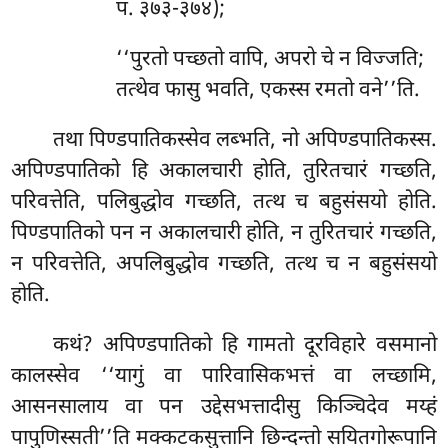
प. ३७३-३७४);
‘‘पुरतो
पच्छतो वापि, अपरो चे न विज्जति;
तत्थेव फासु भवति, एकस्स रमतो वने’’ति.
तथा पिण्डपातिकस्सेव लब्भति, नो अपिण्डपातिकस्स.
अपिण्डपातिको हि अकालचारी होति, तुरितचारं गच्छति,
परिवत्तेति, पलिबुद्धोव गच्छति, तत्थ च बहुसंसयो होति.
पिण्डपातिको पन न अकालचारी होति, न तुरितचारं गच्छति,
न परिवत्तेति, अपलिबुद्धोव गच्छति, तत्थ च न बहुसंसयो
होति.
कथं? अपिण्डपातिको हि गामतो दूरविहारे वसमानो
कालस्सेव ‘‘यागुं वा पारिवासिकभत्तं वा लच्छामि,
आसनसालाय वा पन
उद्देसभत्तादीसु किञ्चिदेव मय्हं
पापुणिस्सती’’ति मक्कटकसुत्तानि छिन्दन्तो सयितगोरूपानि