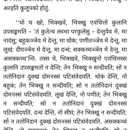
अरहति कूलूपको होतुं.
‘‘यो च खो, भिक्खवे, भिक्खु एवंचित्तो कुलानि
उपसङ्कमति – ‘तं कुतेत्थ लब्भा परकुलेसु – देन्तुयेव मे, मा
नादंसु; बहुकञ्ञेव मे देन्तु, मा थोकं; पणीतञ्ञेव मे देन्तु, मा
लूखं; दीघञ्ञेव मे देन्तु, मा दन्धं; सक्कच्चञ्ञेव मे देन्तु, मा
असक्कच्च’न्ति. तस्स चे, भिक्खवे, भिक्खुनो एवंचित्तस्स
कुलानि उपसङ्कमतो न देन्ति; तेन भिक्खु न सन्दीयति; सो न
ततोनिदानं दुक्खं दोमनस्सं
पटिसंवेदयति. थोकं देन्ति, नो
बहुकं; तेन भिक्खु न सन्दीयति; सो न ततोनिदानं दुक्खं
दोमनस्सं पटिसंवेदयति. लूखं देन्ति, नो पणीतं; तेन भिक्खु
न सन्दीयति; सो न ततोनिदानं दुक्खं दोमनस्सं
पटिसंवेदयति. दन्धं देन्ति, नो सीघं; तेन भिक्खु न सन्दीयति;
सो न ततोनिदानं दुक्खं दोमनस्सं पटिसंवेदयति. असक्कच्चं