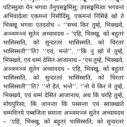
पटिस्सुत्वा येन भगवा तेनुपसङ्कमिंसु; उपसङ्कमित्वा भगवन्तं
अभिवादेत्वा एकमन्तं निसीदिंसु. एकमन्तं निसिन्ने खो ते
भिक्खू भगवा एतदवोच – ‘‘सच्चं किर तुम्हे, भिक्खवे,
अञ्ञमञ्ञं सुतेन अच्चावदथ – ‘एहि, भिक्खु, को बहुतरं
भासिस्सति, को सुन्दरतरं भासिस्सति, को चिरतरं
भासिस्सती’’’ति? ‘‘एवं, भन्ते’’. ‘‘किं नु खो मे तुम्हे,
भिक्खवे, एवं धम्मं देसितं आजानाथ – ‘एथ तुम्हे, भिक्खवे,
अञ्ञमञ्ञं सुतेन अच्चावदथ – एहि, भिक्खु, को बहुतरं
भासिस्सति, को सुन्दरतरं भासिस्सति, को चिरतरं
भासिस्सती’’’ति? ‘‘नो
हेतं, भन्ते’’. ‘‘नो चे किर मे तुम्हे,
भिक्खवे, एवं धम्मं देसितं आजानाथ, अथ किं चरहि तुम्हे,
मोघपुरिसा, किं जानन्ता किं पस्सन्ता एवं स्वाक्खाते
धम्मविनये पब्बजिता समाना अञ्ञमञ्ञं सुतेन अच्चावदथ
– ‘एहि, भिक्खु, को बहुतरं भासिस्सति, को सुन्दरतरं