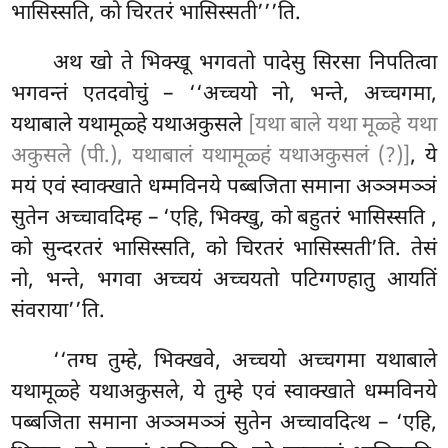
भासिस्सति, को चिरतरं भासिस्सती’’’ति.
अथ खो ते भिक्खू भगवतो पादेसु सिरसा निपतित्वा
भगवन्तं एतदवोचुं – ‘‘अच्चयो नो, भन्ते, अच्चगमा,
यथाबाले यथामूळ्हे यथाअकुसले
[यथा बाले यथा मूळ्हे यथा
अकुसले (पी.), यथाबालं यथामूळ्हं यथाअकुसलं (?)]
, ये
मयं एवं स्वाक्खाते धम्मविनये पब्बजिता समाना अञ्ञमञ्ञं
सुतेन अच्चावदिम्ह – ‘एहि, भिक्खु, को बहुतरं भासिस्सति
,
को सुन्दरतरं भासिस्सति, को चिरतरं भासिस्सती’ति. तेसं
नो, भन्ते, भगवा अच्चयं अच्चयतो पटिग्गण्हातु आयतिं
संवराया’’ति.
‘‘तग्घ तुम्हे, भिक्खवे, अच्चयो अच्चगमा यथाबाले
यथामूळ्हे यथाअकुसले, ये तुम्हे एवं स्वाक्खाते धम्मविनये
पब्बजिता समाना अञ्ञमञ्ञं सुतेन अच्चावदित्थ – ‘एहि,