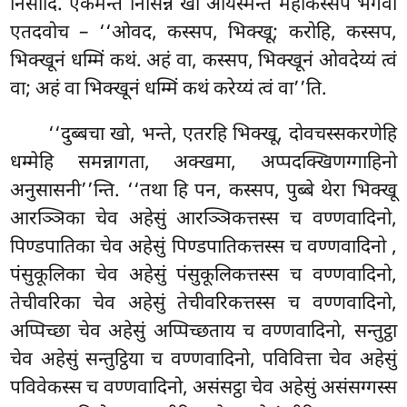
निसीदि. एकमन्तं निसिन्नं खो आयस्मन्तं महाकस्सपं भगवा
एतदवोच – ‘‘ओवद, कस्सप, भिक्खू; करोहि, कस्सप,
भिक्खूनं धम्मिं कथं. अहं वा, कस्सप, भिक्खूनं ओवदेय्यं त्वं
वा; अहं वा भिक्खूनं धम्मिं कथं करेय्यं त्वं वा’’ति.
‘‘दुब्बचा खो, भन्ते, एतरहि भिक्खू, दोवचस्सकरणेहि
धम्मेहि समन्नागता, अक्खमा, अप्पदक्खिणग्गाहिनो
अनुसासनी’’न्ति. ‘‘तथा हि पन, कस्सप, पुब्बे थेरा भिक्खू
आरञ्ञिका चेव अहेसुं आरञ्ञिकत्तस्स च वण्णवादिनो,
पिण्डपातिका चेव अहेसुं पिण्डपातिकत्तस्स च वण्णवादिनो
,
पंसुकूलिका चेव अहेसुं पंसुकूलिकत्तस्स च वण्णवादिनो,
तेचीवरिका चेव अहेसुं तेचीवरिकत्तस्स च वण्णवादिनो,
अप्पिच्छा चेव अहेसुं अप्पिच्छताय च वण्णवादिनो, सन्तुट्ठा
चेव अहेसुं सन्तुट्ठिया च वण्णवादिनो, पविवित्ता चेव अहेसुं
पविवेकस्स च वण्णवादिनो, असंसट्ठा चेव अहेसुं
असंसग्गस्स