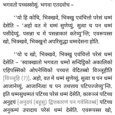
भगवतो पच्चस्सोसुं. भगवा एतदवोच –
‘‘यो हि कोचि, भिक्खवे, भिक्खु एवंचित्तो परेसं धम्मं
देसेति – ‘अहो वत मे धम्मं सुणेय्युं, सुत्वा च पन धम्मं
पसीदेय्युं, पसन्ना च
मे पसन्नाकारं
करेय्यु’न्ति; एवरूपस्स
खो, भिक्खवे, भिक्खुनो अपरिसुद्धा धम्मदेसना होति.
‘‘यो च खो, भिक्खवे, भिक्खु एवंचित्तो परेसं धम्मं
देसेति – ‘स्वाक्खातो भगवता धम्मो सन्दिट्ठिको अकालिको
एहिपस्सिको ओपनेय्यिको पच्चत्तं वेदितब्बो विञ्ञूहीति
[विञ्ञूहि (?)]
. अहो, वत मे धम्मं सुणेय्युं, सुत्वा च पन धम्मं
आजानेय्युं, आजानित्वा च पन तथत्ताय पटिपज्जेय्यु’न्ति.
इति धम्मसुधम्मतं पटिच्च परेसं धम्मं देसेति, कारुञ्ञं पटिच्च
अनुद्दयं
[अनुदयं (बहूसु) द्वित्तकारणं पन गवेसितब्बं]
पटिच्च
अनुकम्पं उपादाय परेसं धम्मं देसेति. एवरूपस्स खो,