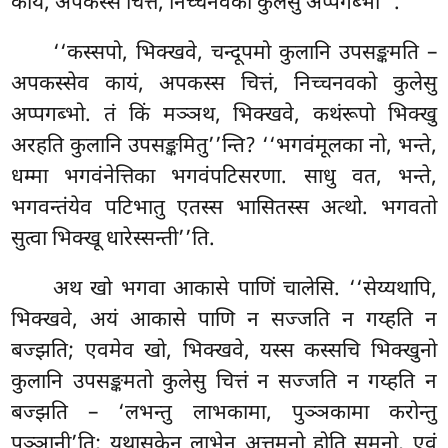
कायं, अपकस्स चित्तं, निच्चनवका कुलेसु अप्पगब्भा’’.
‘‘कस्सपो, भिक्खवे, चन्दूपमो कुलानि उपसङ्कमति –
अपकस्सेव कायं, अपकस्स चित्तं, निच्चनवको कुलेसु
अप्पगब्भो. तं किं मञ्ञथ, भिक्खवे, कथंरूपो भिक्खु
अरहति कुलानि उपसङ्कमितु’’न्ति? ‘‘भगवंमूलका नो, भन्ते,
धम्मा भगवंनेत्तिका भगवंपटिसरणा. साधु वत, भन्ते,
भगवन्तंयेव पटिभातु एतस्स भासितस्स अत्थो. भगवतो
सुत्वा भिक्खू धारेस्सन्ती’’ति.
अथ खो
भगवा आकासे पाणिं चालेसि. ‘‘सेय्यथापि,
भिक्खवे, अयं आकासे पाणि न सज्जति न गय्हति न
बज्झति; एवमेव खो, भिक्खवे, यस्स कस्सचि भिक्खुनो
कुलानि उपसङ्कमतो कुलेसु चित्तं न सज्जति न गय्हति न
बज्झति – ‘लभन्तु लाभकामा, पुञ्ञकामा करोन्तु
पुञ्ञानी’ति; यथासकेन लाभेन अत्तमनो होति सुमनो, एवं