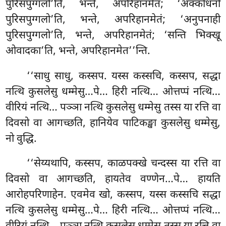
पुरिसपुग्गलो’ति, भन्ते, अपरिहानमेतं; ‘अक्कोधनो
पुरिसपुग्गलो’ति, भन्ते, अपरिहानमेतं; ‘अनुपनाही
पुरिसपुग्गलो’ति, भन्ते, अपरिहानमेतं; ‘सन्ति भिक्खू
ओवादका’ति, भन्ते, अपरिहानमेत’’न्ति.
‘‘साधु साधु, कस्सप. यस्स कस्सचि, कस्सप, सद्धा
नत्थि कुसलेसु धम्मेसु…पे… हिरी
नत्थि… ओत्तप्पं नत्थि…
वीरियं नत्थि… पञ्ञा नत्थि कुसलेसु धम्मेसु तस्स या रत्ति वा
दिवसो वा आगच्छति, हानियेव पाटिकङ्खा कुसलेसु धम्मेसु,
नो वुद्धि.
‘‘सेय्यथापि, कस्सप, काळपक्खे चन्दस्स या रत्ति वा
दिवसो वा आगच्छति, हायतेव वण्णेन…पे… हायति
आरोहपरिणाहेन. एवमेव खो, कस्सप, यस्स कस्सचि सद्धा
नत्थि कुसलेसु धम्मेसु…पे… हिरी नत्थि… ओत्तप्पं नत्थि…