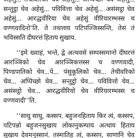
सन्तुट्ठा चेव अहेसुं… पविवित्ता चेव अहेसुं… असंसट्ठा चेव
अहेसुं… आरद्धवीरिया चेव अहेसुं वीरियारम्भस्स च
वण्णवादिनो’ति. ते तथत्ताय पटिपज्जिस्सन्ति, तेसं तं
भविस्सति दीघरत्तं हिताय सुखाय.
‘‘इमे ख्वाहं, भन्ते, द्वे अत्थवसे सम्पस्समानो दीघरत्तं
आरञ्ञिको चेव आरञ्ञिकत्तस्स च वण्णवादी,
पिण्डपातिको चेव…पे… पंसुकूलिको चेव… तेचीवरिको
चेव… अप्पिच्छो चेव… सन्तुट्ठो चेव… पविवित्तो चेव…
असंसट्ठो चेव… आरद्धवीरियो चेव वीरियारम्भस्स च
वण्णवादी’’ति.
‘‘साधु साधु, कस्सप. बहुजनहिताय किर त्वं, कस्सप,
पटिपन्नो
बहुजनसुखाय लोकानुकम्पाय अत्थाय हिताय
सुखाय देवमनुस्सानं. तस्मातिह त्वं, कस्सप, साणानि चेव