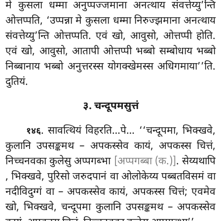
मे कुसला धम्मा अनुप्पज्जमाना अनत्थाय संवत्तेय्यु’न्ति
ओत्तप्पति, ‘उप्पन्ना मे कुसला धम्मा निरुज्झमाना अनत्थाय
संवत्तेय्यु’न्ति ओत्तप्पति. एवं खो, आवुसो, ओत्तप्पी होति.
एवं खो, आवुसो, आतापी ओत्तप्पी भब्बो सम्बोधाय भब्बो
निब्बानाय भब्बो अनुत्तरस्स योगक्खेमस्स अधिगमाया’’ति.
दुतियं.
३. चन्दूपमसुत्तं
. सावत्थियं
विहरति…पे… ‘‘चन्दूपमा, भिक्खवे,
१४६
कुलानि उपसङ्कमथ – अपकस्सेव
कायं, अपकस्स चित्तं,
निच्चनवका कुलेसु अप्पगब्भा
[अप्पगब्बा (क.)]
. सेय्यथापि
, भिक्खवे, पुरिसो जरुदपानं वा ओलोकेय्य पब्बतविसमं वा
नदीविदुग्गं वा – अपकस्सेव कायं, अपकस्स चित्तं; एवमेव
खो, भिक्खवे, चन्दूपमा कुलानि उपसङ्कमथ – अपकस्सेव