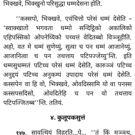
भिक्खवे, भिक्खुनो परिसुद्धा धम्मदेसना होति.
‘‘कस्सपो, भिक्खवे, एवंचित्तो परेसं धम्मं देसेति –
‘स्वाक्खातो भगवता धम्मो सन्दिट्ठिको अकालिको
एहिपस्सिको ओपनेय्यिको पच्चत्तं वेदितब्बो विञ्ञूहीति.
अहो, वत
मे धम्मं सुणेय्युं, सुत्वा च पन धम्मं आजानेय्युं,
आजानित्वा च पन तथत्ताय पटिपज्जेय्यु’न्ति. इति
धम्मसुधम्मतं पटिच्च परेसं धम्मं देसेति, कारुञ्ञं पटिच्च
अनुद्दयं पटिच्च अनुकम्पं उपादाय परेसं धम्मं देसेति.
कस्सपेन वा हि वो, भिक्खवे, ओवदिस्सामि यो वा पनस्स
कस्सपसदिसो, ओवदितेहि च पन वो तथत्ताय
पटिपज्जितब्ब’’न्ति. ततियं.
४. कुलूपकसुत्तं
. सावत्थियं विहरति…पे… ‘‘तं किं मञ्ञथ,
१४७