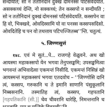
सन्दीयति; सो न ततोनिदानं दुक्खं दोमनस्सं पटिसंवेदयति.
असक्कच्चं देन्ति, नो सक्कच्चं; तेन कस्सपो न सन्दीयति
;
सो न ततोनिदानं दुक्खं दोमनस्सं पटिसंवेदयति. कस्सपेन वा
हि वो, भिक्खवे, ओवदिस्सामि यो वा पनस्स कस्सपसदिसो.
ओवदितेहि च पन वो तथत्ताय पटिपज्जितब्ब’’न्ति. चतुत्थं.
५. जिण्णसुत्तं
. एवं
मे सुतं…पे… राजगहे वेळुवने. अथ खो
१४८
आयस्मा महाकस्सपो येन भगवा तेनुपसङ्कमि; उपसङ्कमित्वा
भगवन्तं अभिवादेत्वा एकमन्तं निसीदि. एकमन्तं निसिन्नं खो
आयस्मन्तं महाकस्सपं भगवा एतदवोच – ‘‘जिण्णोसि दानि
त्वं, कस्सप, गरुकानि च ते इमानि साणानि पंसुकूलानि
निब्बसनानि. तस्मातिह त्वं, कस्सप, गहपतानि
[गहपतिकानि (सी.)]
चेव चीवरानि धारेहि, निमन्तनानि च