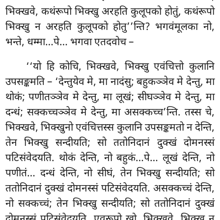
भिक्खवे, कथंरूपो भिक्खु
अरहति कुलूपको होतुं, कथंरूपो
भिक्खु न अरहति कुलूपको होतु’’न्ति? भगवंमूलका नो,
भन्ते, धम्मा…पे… भगवा एतदवोच –
‘‘यो
हि कोचि, भिक्खवे, भिक्खु एवंचित्तो कुलानि
उपसङ्कमति – ‘देन्तुयेव मे, मा नादंसु; बहुकञ्ञेव मे देन्तु, मा
थोकं; पणीतञ्ञेव मे देन्तु, मा लूखं; सीघञ्ञेव मे देन्तु, मा
दन्धं; सक्कच्चञ्ञेव मे देन्तु, मा असक्कच्च’न्ति. तस्स चे,
भिक्खवे, भिक्खुनो एवंचित्तस्स कुलानि उपसङ्कमतो न देन्ति,
तेन भिक्खु सन्दीयति; सो ततोनिदानं दुक्खं दोमनस्सं
पटिसंवेदयति. थोकं देन्ति, नो बहुकं…पे… लूखं देन्ति, नो
पणीतं… दन्धं देन्ति, नो सीघं, तेन भिक्खु सन्दीयति; सो
ततोनिदानं
दुक्खं दोमनस्सं पटिसंवेदयति. असक्कच्चं देन्ति,
नो सक्कच्चं; तेन भिक्खु सन्दीयति; सो
ततोनिदानं दुक्खं
दोमनस्सं पटिसंवेदयति. एवरूपो खो, भिक्खवे, भिक्खु न