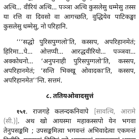
अत्थि… वीरियं अत्थि… पञ्ञा अत्थि कुसलेसु धम्मेसु तस्स
या रत्ति वा दिवसो वा आगच्छति, वुद्धियेव पाटिकङ्खा
कुसलेसु धम्मेसु, नो परिहानि.
‘‘‘सद्धो पुरिसपुग्गलो’ति, कस्सप, अपरिहानमेतं;
हिरिमा…पे… ओत्तप्पी… आरद्धवीरियो… पञ्ञवा…
अक्कोधनो… ‘अनुपनाही पुरिसपुग्गलो’ति, कस्सप,
अपरिहानमेतं; ‘सन्ति भिक्खू ओवादका’ति, कस्सप,
अपरिहानमेत’’न्ति. सत्तमं.
८. ततियओवादसुत्तं
. राजगहे कलन्दकनिवापे
[सावत्थि, आरामे
१५१
(सी.)]
. अथ खो आयस्मा महाकस्सपो येन भगवा
तेनुपसङ्कमि
; उपसङ्कमित्वा भगवन्तं
अभिवादेत्वा एकमन्तं