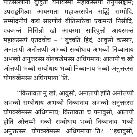
पटिसल्लाना वुट्ठितो येनायस्मा महाकस्सपो तेनुपसङ्कमि;
उपसङ्कमित्वा आयस्मता महाकस्सपेन सद्धिं सम्मोदि.
सम्मोदनीयं कथं सारणीयं वीतिसारेत्वा एकमन्तं निसीदि.
एकमन्तं निसिन्नो खो आयस्मा सारिपुत्तो आयस्मन्तं
महाकस्सपं एतदवोच – ‘‘वुच्चति हिदं, आवुसो कस्सप,
अनातापी अनोत्तप्पी अभब्बो सम्बोधाय अभब्बो निब्बानाय
अभब्बो अनुत्तरस्स योगक्खेमस्स अधिगमाय; आतापी च खो
ओत्तप्पी
भब्बो सम्बोधाय भब्बो निब्बानाय भब्बो अनुत्तरस्स
योगक्खेमस्स अधिगमाया’’ति.
‘‘कित्तावता नु खो, आवुसो, अनातापी होति अनोत्तप्पी
अभब्बो सम्बोधाय अभब्बो निब्बानाय अभब्बो अनुत्तरस्स
योगक्खेमस्स अधिगमाय; कित्तावता च पनावुसो, आतापी
होति ओत्तप्पी भब्बो सम्बोधाय भब्बो निब्बानाय भब्बो
अनुत्तरस्स योगक्खेमस्स अधिगमाया’’ति? ‘‘इधावुसो,