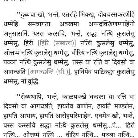
‘‘दुब्बचा खो, भन्ते, एतरहि भिक्खू, दोवचस्सकरणेहि
धम्मेहि समन्नागता अक्खमा अप्पदक्खिणग्गाहिनो
अनुसासनिं. यस्स कस्सचि, भन्ते, सद्धा नत्थि कुसलेसु
धम्मेसु, हिरी
[हिरि (सब्बत्थ)]
नत्थि कुसलेसु धम्मेसु,
ओत्तप्पं नत्थि कुसलेसु धम्मेसु, वीरियं नत्थि कुसलेसु धम्मेसु,
पञ्ञा नत्थि कुसलेसु धम्मेसु, तस्स या
रत्ति वा दिवसो वा
आगच्छति
[आगच्छन्ति (सी.)]
, हानियेव पाटिकङ्खा कुसलेसु
धम्मेसु, नो वुद्धि.
‘‘सेय्यथापि, भन्ते, काळपक्खे चन्दस्स या रत्ति वा
दिवसो वा आगच्छति, हायतेव वण्णेन, हायति मण्डलेन,
हायति आभाय, हायति आरोहपरिणाहेन. एवमेव खो, भन्ते,
यस्स कस्सचि सद्धा नत्थि कुसलेसु धम्मेसु…पे… हिरी
नत्थि… ओत्तप्पं नत्थि
… वीरियं नत्थि… पञ्ञा नत्थि…