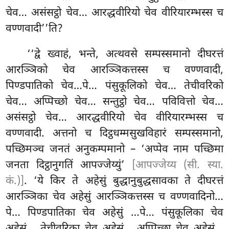
चेव… असंसट्ठो चेव… आरद्धवीरियो चेव वीरियारम्भस्स च
वण्णवादी’’ति?
‘‘द्वे
ख्वाहं, भन्ते, अत्थवसे सम्पस्समानो दीघरत्तं
आरञ्ञिको चेव आरञ्ञिकत्तस्स च वण्णवादी,
पिण्डपातिको
चेव…पे… पंसुकूलिको चेव… तेचीवरिको
चेव… अप्पिच्छो चेव… सन्तुट्ठो चेव… पविवित्तो चेव…
असंसट्ठो चेव… आरद्धवीरियो चेव वीरियारम्भस्स च
वण्णवादी. अत्तनो च दिट्ठधम्मसुखविहारं सम्पस्समानो,
पच्छिमञ्च जनतं अनुकम्पमानो – ‘अप्पेव नाम पच्छिमा
जनता दिट्ठानुगतिं आपज्जेय्युं’
[आपज्जेय्य (सी. स्या.
कं.)]
. ‘ये किर ते अहेसुं बुद्धानुबुद्धसावका ते दीघरत्तं
आरञ्ञिका चेव अहेसुं आरञ्ञिकत्तस्स च वण्णवादिनो…
पे… पिण्डपातिका चेव अहेसुं
…पे… पंसुकूलिका चेव
अहेसुं… तेचीवरिका चेव अहेसुं… अप्पिच्छा चेव अहेसुं…