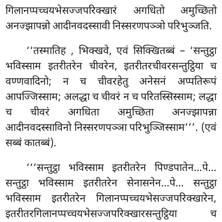
गिलानप्पच्चयभेसज्जपरिक्खारं अगधितो अमुच्छितो
अनज्झापन्नो आदीनवदस्सावी निस्सरणपञ्ञो परिभुञ्जति.
‘‘तस्मातिह
, भिक्खवे, एवं सिक्खितब्बं – ‘सन्तुट्ठा
भविस्साम इतरीतरेन चीवरेन, इतरीतरचीवरसन्तुट्ठिया च
वण्णवादिनो; न च चीवरहेतु अनेसनं अप्पतिरूपं
आपज्जिस्साम; अलद्धा च चीवरं न च परितस्सिस्साम; लद्धा
च चीवरं अगधिता अमुच्छिता अनज्झापन्ना
आदीनवदस्साविनो निस्सरणपञ्ञा परिभुञ्जिस्साम’’’. (एवं
सब्बं कातब्बं).
‘‘‘सन्तुट्ठा
भविस्साम इतरीतरेन पिण्डपातेन…पे…
सन्तुट्ठा भविस्साम इतरीतरेन सेनासनेन…पे… सन्तुट्ठा
भविस्साम इतरीतरेन गिलानप्पच्चयभेसज्जपरिक्खारेन,
इतरीतरगिलानप्पच्चयभेसज्जपरिक्खारसन्तुट्ठिया च