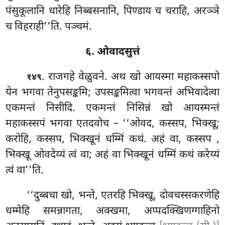
पंसुकूलानि धारेहि निब्बसनानि, पिण्डाय च चराहि, अरञ्ञे
च विहराही’’ति. पञ्चमं.
६. ओवादसुत्तं
. राजगहे वेळुवने. अथ खो आयस्मा महाकस्सपो
१४९
येन भगवा तेनुपसङ्कमि; उपसङ्कमित्वा भगवन्तं अभिवादेत्वा
एकमन्तं निसीदि. एकमन्तं निसिन्नं खो आयस्मन्तं
महाकस्सपं भगवा एतदवोच – ‘‘ओवद, कस्सप, भिक्खू;
करोहि, कस्सप, भिक्खूनं धम्मिं कथं. अहं वा, कस्सप
,
भिक्खू ओवदेय्यं त्वं वा; अहं वा भिक्खूनं धम्मिं कथं करेय्यं
त्वं वा’’ति.
‘‘दुब्बचा
खो, भन्ते, एतरहि भिक्खू, दोवचस्सकरणेहि
धम्मेहि समन्नागता, अक्खमा, अप्पदक्खिणग्गाहिनो