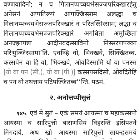
वण्णवादिनो; न च गिलानप्पच्चयभेसज्जपरिक्खारहेतु
अनेसनं अप्पतिरूपं आपज्जिस्साम अलद्धा च
गिलानप्पच्चयभेसज्जपरिक्खारं न परितस्सिस्साम; लद्धा च
गिलानप्पच्चयभेसज्जपरिक्खारं अगधिता अमुच्छिता
अनज्झापन्ना आदीनवदस्साविनो निस्सरणपञ्ञा
परिभुञ्जिस्सामा’ति. एवञ्हि वो, भिक्खवे, सिक्खितब्बं.
कस्सपेन वा हि वो, भिक्खवे, ओवदिस्सामि यो वा पनस्स
[यो वा पन (सी.), यो वा (पी.)]
कस्सपसदिसो, ओवदितेहि
च पन वो तथत्ताय पटिपज्जितब्ब’’न्ति. पठमं.
२. अनोत्तप्पीसुत्तं
. एवं मे सुतं – एकं समयं आयस्मा च महाकस्सपो
१४५
आयस्मा च सारिपुत्तो बाराणसियं विहरन्ति इसिपतने
मिगदाये. अथ
खो आयस्मा सारिपुत्तो सायन्हसमयं