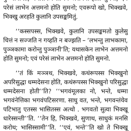
परेसं लाभेन अत्तमनो होति सुमनो; एवरूपो खो, भिक्खवे,
भिक्खु अरहति कुलानि उपसङ्कमितुं.
‘‘कस्सपस्स, भिक्खवे, कुलानि उपसङ्कमतो कुलेसु
चित्तं न सज्जति न गय्हति न बज्झति – ‘लभन्तु लाभकामा,
पुञ्ञकामा करोन्तु पुञ्ञानी’ति; यथासकेन लाभेन अत्तमनो
होति सुमनो; एवं परेसं लाभेन अत्तमनो होति सुमनो.
‘‘तं
किं मञ्ञथ, भिक्खवे, कथंरूपस्स भिक्खुनो
अपरिसुद्धा धम्मदेसना होति, कथंरूपस्स भिक्खुनो परिसुद्धा
धम्मदेसना होती’’ति? ‘‘भगवंमूलका नो, भन्ते, धम्मा
भगवंनेत्तिका भगवंपटिसरणा. साधु वत, भन्ते, भगवन्तंयेव
पटिभातु एतस्स भासितस्स अत्थो
. भगवतो सुत्वा भिक्खू
धारेस्सन्ती’’ति. ‘‘तेन हि, भिक्खवे, सुणाथ, साधुकं मनसि
करोथ; भासिस्सामी’’ति. ‘‘एवं, भन्ते’’ति खो ते भिक्खू