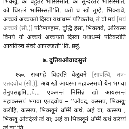
भिक्खु, को बहुतरं भासिस्सति, को
सुन्दरतरं भासिस्सति,
को चिरतरं भासिस्सती’ति. यतो च खो तुम्हे, भिक्खवे,
अच्चयं अच्चयतो दिस्वा यथाधम्मं पटिकरोथ, तं वो मयं
[मयं
अच्चयं (सी.)]
पटिग्गण्हाम. वुद्धि हेसा, भिक्खवे, अरियस्स
विनये यो अच्चयं अच्चयतो दिस्वा यथाधम्मं पटिकरोति
आयतिञ्च संवरं आपज्जती’’ति. छट्ठं.
७. दुतियओवादसुत्तं
. राजगहे विहरति वेळुवने
[सावत्थि, तत्र-
१५०
एतदवोच (सी.)]
. अथ खो आयस्मा महाकस्सपो येन भगवा
तेनुपसङ्कमि…पे… एकमन्तं निसिन्नं खो आयस्मन्तं
महाकस्सपं भगवा एतदवोच – ‘‘ओवद, कस्सप, भिक्खू;
करोहि, कस्सप, भिक्खूनं धम्मिं कथं. अहं वा, कस्सप
,
भिक्खू ओवदेय्यं त्वं वा; अहं वा भिक्खूनं धम्मिं कथं करेय्यं
त्वं वा’’ति.