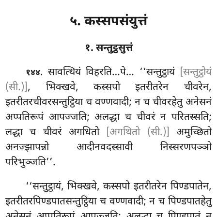
५. कस्सपसंयुत्तं
१. सन्तुट्ठसुत्तं
. सावत्थियं
विहरति…पे… ‘‘सन्तुट्ठायं
[सन्तुट्ठोयं
१४४
(सी.)]
, भिक्खवे, कस्सपो इतरीतरेन चीवरेन,
इतरीतरचीवरसन्तुट्ठिया च वण्णवादी; न च चीवरहेतु अनेसनं
अप्पतिरूपं आपज्जति; अलद्धा च चीवरं न परितस्सति;
लद्धा च चीवरं अगधितो
[अगथितो (सी.)]
अमुच्छितो
अनज्झापन्नो आदीनवदस्सावी निस्सरणपञ्ञो
परिभुञ्जति’’.
‘‘सन्तुट्ठायं, भिक्खवे, कस्सपो इतरीतरेन पिण्डपातेन,
इतरीतरपिण्डपातसन्तुट्ठिया च वण्णवादी; न च पिण्डपातहेतु
अनेसनं अप्पतिरूपं आपज्जति; अलद्धा च पिण्डपातं न