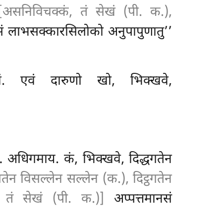
[असनिविचक्कं, तं सेखं (पी. क.),
सं लाभसक्कारसिलोको अनुपापुणातु’’
नं. एवं दारुणो खो, भिक्खवे,
अधिगमाय. कं, भिक्खवे, दिद्धगतेन
िगतेन विसल्लेन सल्लेन (क.), दिट्ठगतेन
, तं सेखं (पी. क.)]
अप्पत्तमानसं