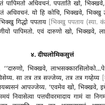
रस्सेतं पापिमतो अधिवचनं. पपताति खो, भिक्खव
्सेतं अधिवचनं. यो हि कोचि, भिक्खवे, भिक्खु 
 भिक्खु गिद्धो पपताय
[भिक्खु पपताय (स्या. कं
रणीयो
पापिमतो. एवं दारुणो खो, भिक्खवे,
४. दीघलोमिकसुत्तं
 ‘‘दारुणो, भिक्खवे, लाभसक्कारसिलोको…पे
. सा तत्र तत्र सज्जेय्य, तत्र तत्र गय्हेय्य
[
त्र अनयब्यसनं आपज्जेय्य. ‘एवमेव खो, भिक्खवे
हसमयं निवासेत्वा पत्तचीवरमादाय गामं वा नि