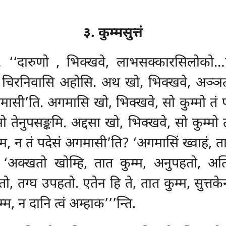
३. कुम्मसुत्तं
… ‘‘दारुणो
, भिक्खवे, लाभसक्कारसिलोको…पे
ं चिरनिवासि अहोसि. अथ खो, भिक्खवे, अञ्ञतर
अगमासी’ति. अगमासि खो, भिक्खवे, सो कुम्मो तं प
ो तेनुपसङ्कमि. अद्दसा खो, भिक्खवे, सो कुम्मो तं
म्म, न तं पदेसं अगमासी’ति? ‘अगमासिं ख्वाहं, ता
क्खतो खोम्हि, तात कुम्म, अनुपहतो, अत्थि च
खतो, तग्घ उपहतो. एतेन हि ते, तात कुम्म, सुत
्म, न दानि त्वं अम्हाक’’’न्ति.