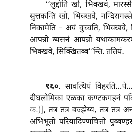
‘‘लुद्दोति खो, भिक्खवे, मा
सुत्तकन्ति खो, भिक्खवे, नन्दिरागस
निकामेति – अयं वुच्चति, भिक्खवे,
आपन्नो ब्यसनं आपन्नो यथाकामक
भिक्खवे, सिक्खितब्ब’’न्ति. ततियं.
१६०
. सावत्थियं
विहरति…पे…
दीघलोमिका एळका कण्टकगहनं पविसेय्य
क.)]
, तत्र तत्र बज्झेय्य, तत्र त
अभिभूतो परियादिण्णचित्तो पुब्बण्