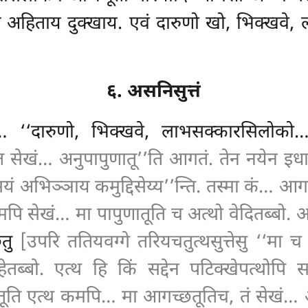
्तं अहिताय दुक्खाय. एवं दारुणो खो, भिक्खव
६. असनिसुत्तं
… ‘‘दारुणो, भिक्खवे, लाभसक्कारसिलो
तात सेखं… अनुपापुणातू’’ति आगतं. तेन नयेन इधापि
‘सयं अभिञ्ञाय कमुद्दिसेय्य’’न्ति. तस्मा कं…
मपि सेखं… मा पापुणातूति च अत्थो वेदितब्बो. 
छतु
[उपरि ततियवग्गे तरियचतुत्थसुत्तेसु ‘‘मा च
ब्बो. एत्थ हि किं सद्देन पटिक्खेपत्थोपि 
च्छतूति एत्थ कमपि… मा आगच्छतूतिच, तं सेखं…