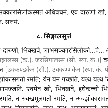
भसक्कारसिलोकस्सेतं अधिवचनं. एवं दारुणो ख
. सत्तमं.
८. सिङ्गालसुत्तं
‘‘दारुणो, भिक्खवे, लाभसक्कारसिलोको…पे… अधिग
िङ्गालस्स (क.), जरसिगालस्स (सी. स्या. कं.)]
वस
ेन
[उक्कण्डकेन (सी.), उक्कण्णकेन (स्या. कं. प
्झोकासगतो रमति; येन
येन गच्छति, यत्थ यत्थ त
 आपज्जति. एवमेव खो, भिक्खवे, इधेकच्चो भ
तो रमति, न रुक्खमूलगतो रमति, न अज्झोकासगतो