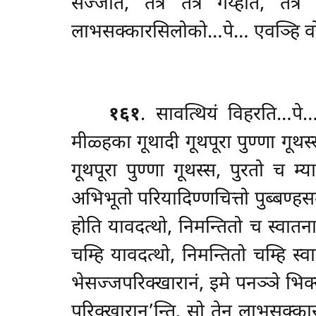
सज्जति, तत्र तत्र गय्हति, तत्
लाभसक्कारसिलोको…पे… एवञ्हि वो, भि
१६१
. सावत्थियं विहरति…पे
मीळ्हका गूथादी गूथपूरा पुण्णा गूथस
गूथपूरा पुण्णा गूथस्स, पुरतो च म्
अभिभूतो परियादिण्णचित्तो पुब्बण्हस
होति यावदत्थो, निमन्तितो च स्वातना
चम्हि यावदत्थो, निमन्तितो चम्हि स्
भेसज्जपरिक्खारानं, इमे पनञ्ञे भि
परिक्खारान’न्ति. सो तेन लाभसक्का