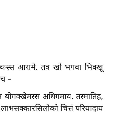
िकस्स आरामे. तत्र खो भगवा भिक्खू
च –
स योगक्खेमस्स अधिगमाय. तस्मातिह,
नो लाभसक्कारसिलोको चित्तं परियादाय