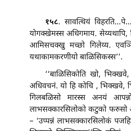
१५८
. सावत्थियं विहरति…पे
योगक्खेमस्स अधिगमाय. सेय्यथापि,
आमिसचक्खु मच्छो गिलेय्य. एवञ्
यथाकामकरणीयो बाळिसिकस्स’’.
‘‘बाळिसिकोति खो, भिक्खवे,
अधिवचनं. यो हि कोचि
, भिक्खवे, 
गिलबळिसो मारस्स अनयं आपन्न
लाभसक्कारसिलोको कटुको फरुसो अन्
– ‘उप्पन्नं लाभसक्कारसिलोकं पजहि