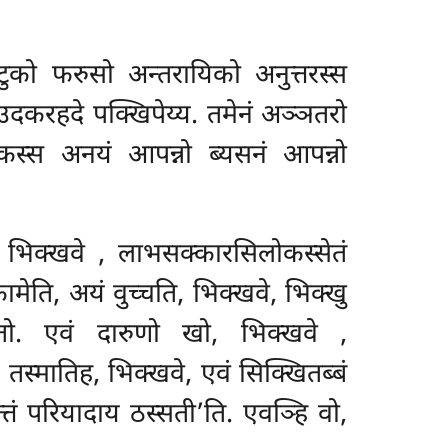
ुको फरुसो अन्तरायिको अनुत्तरस्स
दकरहदे पक्खिपेय्य. तमेनं अञ्ञतरो
कस्स अनयं आपन्नो ब्यसनं आपन्नो
, भिक्खवे
, लाभसक्कारसिलोकस्सेतं
ामेति, अयं वुच्चति, भिक्खवे, भिक्खु
तो. एवं दारुणो खो, भिक्खवे
,
्मातिह, भिक्खवे, एवं सिक्खितब्बं
तं परियादाय ठस्सती’ति. एवञ्हि वो,