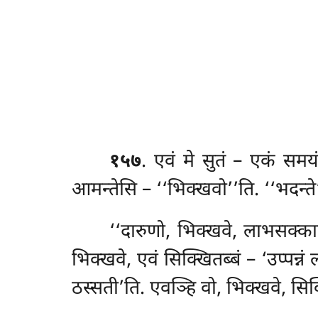
१५७
. एवं
मे सुतं – एकं समय
आमन्तेसि – ‘‘भिक्खवो’’ति. ‘‘भदन्ते
‘‘दारुणो, भिक्खवे, लाभसक्क
भिक्खवे, एवं सिक्खितब्बं – ‘उप्पन
ठस्सती’ति. एवञ्हि वो, भिक्खवे, सिक्