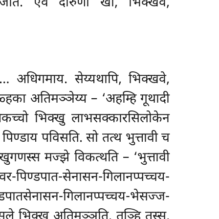
ज्जति. एवं दारुणो खो, भिक्खवे,
… अधिगमाय. सेय्यथापि, भिक्खवे,
ीळ्हका अतिमञ्ञेय्य – ‘अहम्हि गूथादी
धेकच्चो भिक्खु लाभसक्कारसिलोकेन
 पिण्डाय पविसति. सो तत्थ भुत्तावी च
्खुगणस्स मज्झे विकत्थति – ‘भुत्तावी
 चीवर-पिण्डपात-सेनासन-गिलानप्पच्चय-
ण्डपातसेनासन-गिलानप्पच्चय-भेसज्ज-
सले भिक्खू अतिमञ्ञति. तञ्हि तस्स,