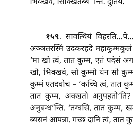
भिक्खवे, सिक्खितब्ब’’न्ति. दुतियं.
१५९
. सावत्थियं विहरति…पे
अञ्ञतरस्मिं उदकरहदे महाकुम्मकुल
‘मा खो त्वं, तात कुम्म, एतं पदेसं 
खो, भिक्खवे, सो कुम्मो येन सो कुम्म
कुम्मं एतदवोच – ‘कच्चि त्वं, तात कु
तात कुम्म, अक्खतो अनुपहतो’ति? ‘अ
अनुबन्ध’न्ति. ‘तग्घसि, तात कुम्म, 
ब्यसनं आपन्ना. गच्छ दानि त्वं, तात कुम