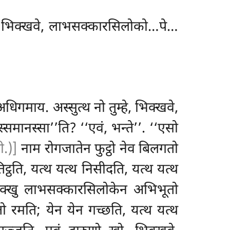
ो, भिक्खवे, लाभसक्कारसिलोको…पे…
माय. अस्सुत्थ नो तुम्हे, भिक्खवे,
्समानस्सा’’ति? ‘‘एवं, भन्ते’’. ‘‘एसो
ी.)]
नाम रोगजातेन फुट्ठो नेव बिलगतो
िट्ठति, यत्थ यत्थ निसीदति, यत्थ यत्थ
िक्खु लाभसक्कारसिलोकेन अभिभूतो
 रमति; येन येन गच्छति, यत्थ यत्थ