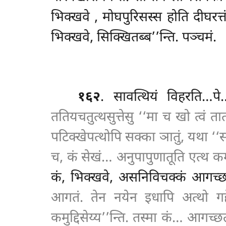
भिक्खवे
, मोघपुरिसस्स
होति दीघरत
भिक्खवे, सिक्खितब्ब’’न्ति. पञ्चमं.
१६२
. सावत्थियं
विहरति…पे
ततियचतुत्थसुत्तेसु ‘‘मा च खो त्वं 
पटिक्खेपत्थोपि सक्का ञातुं, यथा ‘
च, कं सेखं… अनुपापुणातूति एत्थ क
कं, भिक्खवे, असनिविचक्कं आगच्
आगतं. तेन नयेन इधापि अत्थो गहेत
कमुद्दिसेय्य’’न्ति. तस्मा कं… आग