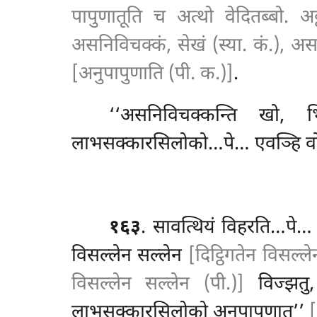
पापुणातूति च अत्थो वेदितब्बो. 
असनिविचक्कं, सेखं (स्या. कं.), अ
[अनुपापुणाति (पी. क.)]
.
‘‘असनिविचक्कन्ति खो, भ
लाभसक्कारसिलोको…पे… एवञ्हि वो, भि
१६३
. सावत्थियं विहरति…पे…
विसल्लेन सल्लेन
[दिट्ठिगतेन विसल्ले
विसल्लेन सल्लेन (पी.)]
विज्झतु
लाभसक्कारसिलोको अनुपापुणातु’’
[