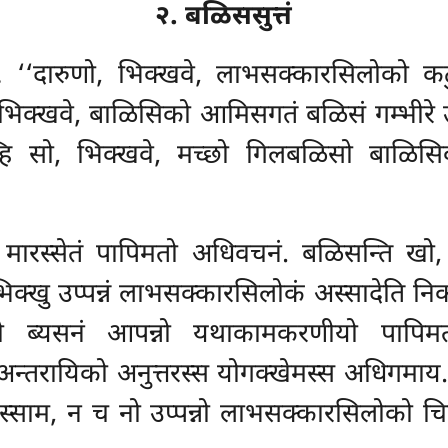
२. बळिससुत्तं
… ‘‘दारुणो, भिक्खवे, लाभसक्कारसिलोको कट
 भिक्खवे, बाळिसिको आमिसगतं बळिसं गम्भीरे उ
हि सो, भिक्खवे, मच्छो गिलबळिसो बाळिसि
 मारस्सेतं पापिमतो अधिवचनं. बळिसन्ति खो
भिक्खु उप्पन्नं लाभसक्कारसिलोकं अस्सादेति निक
ो ब्यसनं आपन्नो यथाकामकरणीयो पापिम
तरायिको अनुत्तरस्स योगक्खेमस्स अधिगमाय. तस
स्साम, न च नो उप्पन्नो लाभसक्कारसिलोको चित्