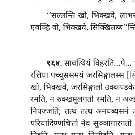
‘‘सल्लन्ति खो, भिक्खवे, ला
एवञ्हि वो, भिक्खवे, सिक्खितब्ब’’न्ति
१६४
. सावत्थियं विहरति…पे… 
रत्तिया पच्चूससमयं
जरसिङ्गालस्स
[स
खो, भिक्खवे, जरसिङ्गालो उक्कण्डक
रमति, न रुक्खमूलगतो रमति, न अज
निपज्जति; तत्थ तत्थ अनयब्यसनं
परियादिण्णचित्तो नेव सुञ्ञागारग