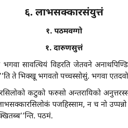
६. लाभसक्कारसंयुत्तं
१. पठमवग्गो
१. दारुणसुत्तं
ं भगवा सावत्थियं विहरति जेतवने अनाथपिण्ड
’’ति ते भिक्खू भगवतो पच्चस्सोसुं. भगवा
एतदवो
ारसिलोको कटुको फरुसो अन्तरायिको अनुत्तरस्
्नं लाभसक्कारसिलोकं पजहिस्साम, न च नो उप्पन्
खितब्ब’’न्ति. पठमं.