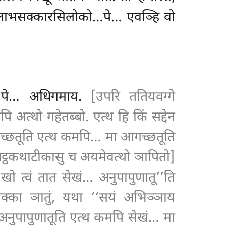
े, लाभसक्कारसिलोको…पे… एवञ्हि वो
को…पे… अधिगमाय.
[उपरि ततियवग्गे
 अत्थो गहेतब्बो. एत्थ हि किं सद्देन
 आगच्छतूति एत्थ कमपि… मा आगच्छतूति
अट्ठकथाटीकासु च अयमेवत्थो ञापितो]
 खो त्वं तात सेखं… अनुपापुणातू’’ति
सक्का ञातुं, यथा ‘‘सयं अभिञ्ञाय
 अनुपापुणातूति एत्थ कमपि सेखं… मा