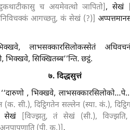
अट्ठकथाटीकासु च अयमेवत्थो ञापितो]
, सेखं
सनिविचक्कं आगच्छतु, कं सेखं (?)]
अप्पत्तमान
िक्खवे, लाभसक्कारसिलोकस्सेतं अधिवच
क्खवे, सिक्खितब्ब’’न्ति. छट्ठं.
७. दिद्धसुत्तं
 ‘‘दारुणो
, भिक्खवे, लाभसक्कारसिलोको…पे… 
न (क. सी.), दिट्ठिगतेन सल्लेन (स्या. कं.), दिट्ठ
, सेखं
[विज्झतु, तं सेखं (सी.), विज्झति
अनुपापुणाति (पी. क.)]
.