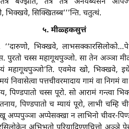
र तत्र बज्झति, तत्र तत्र अनयब्यसनं आप
क्खवे, सिक्खितब्ब’’’न्ति. चतुत्थं.
५. मीळ्हकसुत्तं
… ‘‘दारुणो, भिक्खवे, लाभसक्कारसिलोको…पे
्स. पुरतो चस्स महागूथपुञ्जो. सा तेन अञ्ञा म
यायं महागूथपुञ्जो’ति. एवमेव
खो, भिक्खवे, इ
मयं निवासेत्वा पत्तचीवरमादाय गामं वा निगमं वा
य, पिण्डपातो चस्स पूरो. सो आरामं गन्त्वा भिक
वातनाय, पिण्डपातो च म्यायं पूरो, लाभी चम्हि
क्खू अप्पपुञ्ञा अप्पेसक्खा न लाभिनो चीवर-पि
रसिलोकेन अभिभूतो परियादिण्णचित्तो अञ्ञे पे