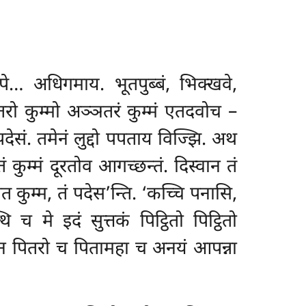
… अधिगमाय. भूतपुब्बं, भिक्खवे,
ो कुम्मो अञ्ञतरं कुम्मं एतदवोच –
देसं. तमेनं लुद्दो पपताय विज्झि. अथ
 कुम्मं दूरतोव आगच्छन्तं. दिस्वान तं
त कुम्म, तं पदेस’न्ति. ‘कच्चि
पनासि,
 मे इदं सुत्तकं पिट्ठितो पिट्ठितो
्तकेन पितरो च पितामहा च अनयं आपन्ना