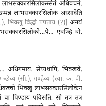
े, लाभसक्कारसिलोकस्सेतं अधिवचनं.
उप्पन्नं लाभसक्कारसिलोकं अस्सादेति
.), भिक्खु विद्धो पपताय (?)]
अनयं
 लाभसक्कारसिलोको…पे… एवञ्हि
वो,
… अधिगमाय. सेय्यथापि, भिक्खवे,
गच्छेय्य (सी.), गण्हेय्य (स्या. कं. पी.
, इधेकच्चो भिक्खु लाभसक्कारसिलोकेन
गमं वा
पिण्डाय पविसति. सो तत्र तत्र