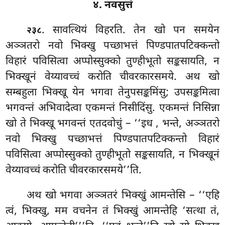
४. नवसुत्तं
. सावत्थियं विहरति. तेन खो पन समयेन
२३८
अञ्ञतरो नवो भिक्खु पच्छाभत्तं पिण्डपातपटिक्कन्तो
विहारं पविसित्वा अप्पोस्सुक्को तुण्हीभूतो सङ्कसायति, न
भिक्खूनं वेय्यावच्चं करोति चीवरकारसमये. अथ खो
सम्बहुला भिक्खू येन भगवा तेनुपसङ्कमिंसु; उपसङ्कमित्वा
भगवन्तं अभिवादेत्वा एकमन्तं निसीदिंसु. एकमन्तं निसिन्ना
खो ते भिक्खू भगवन्तं एतदवोचुं – ‘‘इध
, भन्ते, अञ्ञतरो
नवो भिक्खु पच्छाभत्तं पिण्डपातपटिक्कन्तो विहारं
पविसित्वा अप्पोस्सुक्को तुण्हीभूतो सङ्कसायति, न भिक्खूनं
वेय्यावच्चं करोति चीवरकारसमये’’ति.
अथ खो भगवा अञ्ञतरं भिक्खुं आमन्तेसि – ‘‘एहि
त्वं, भिक्खु, मम वचनेन तं भिक्खुं आमन्तेहि ‘सत्था तं,