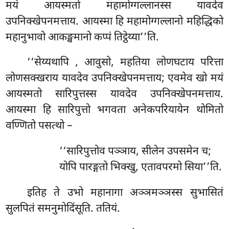
मयं आयस्मतो महामोग्गल्लानस्स यावदेव
उपनिक्खेपनमत्ताय. आयस्मा हि महामोग्गल्लानो महिद्धिको
महानुभावो आकङ्खमानो कप्पं तिट्ठेय्या’’ति.
‘‘सेय्यथापि
, आवुसो, महतिया लोणघटाय परित्ता
लोणसक्खराय यावदेव उपनिक्खेपनमत्ताय; एवमेव खो मयं
आयस्मतो सारिपुत्तस्स यावदेव उपनिक्खेपनमत्ताय.
आयस्मा
हि सारिपुत्तो भगवता अनेकपरियायेन थोमितो
वण्णितो पसत्थो –
‘‘सारिपुत्तोव पञ्ञाय, सीलेन उपसमेन च;
योपि पारङ्गतो भिक्खु, एतावपरमो सिया’’ति.
इतिह ते उभो महानागा अञ्ञमञ्ञस्स सुभासितं
सुलपितं समनुमोदिंसूति. ततियं.