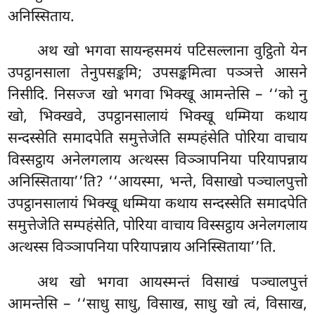
अनिस्सिताय.
अथ खो भगवा सायन्हसमयं पटिसल्लाना वुट्ठितो येन
उपट्ठानसाला तेनुपसङ्कमि; उपसङ्कमित्वा
पञ्ञत्ते आसने
निसीदि. निसज्ज खो भगवा भिक्खू आमन्तेसि – ‘‘को नु
खो, भिक्खवे, उपट्ठानसालायं भिक्खू धम्मिया कथाय
सन्दस्सेति समादपेति समुत्तेजेति सम्पहंसेति पोरिया वाचाय
विस्सट्ठाय अनेलगलाय अत्थस्स विञ्ञापनिया परियापन्नाय
अनिस्सिताया’’ति? ‘‘आयस्मा, भन्ते, विसाखो
पञ्चालपुत्तो
उपट्ठानसालायं भिक्खू धम्मिया कथाय सन्दस्सेति समादपेति
समुत्तेजेति सम्पहंसेति, पोरिया वाचाय विस्सट्ठाय अनेलगलाय
अत्थस्स विञ्ञापनिया परियापन्नाय अनिस्सिताया’’ति.
अथ खो भगवा आयस्मन्तं विसाखं पञ्चालपुत्तं
आमन्तेसि – ‘‘साधु साधु, विसाख, साधु खो त्वं, विसाख,