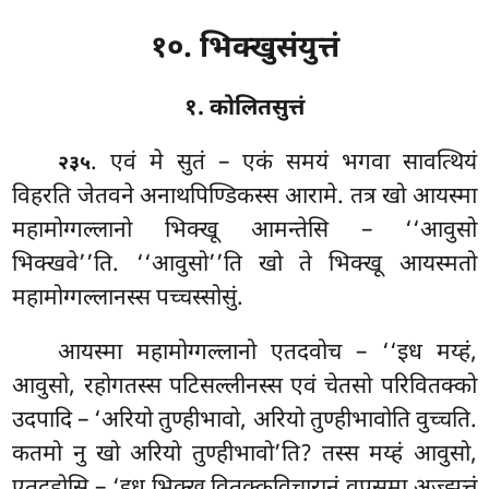
१०. भिक्खुसंयुत्तं
१. कोलितसुत्तं
. एवं
मे सुतं – एकं समयं भगवा सावत्थियं
२३५
विहरति जेतवने अनाथपिण्डिकस्स आरामे. तत्र खो आयस्मा
महामोग्गल्लानो भिक्खू आमन्तेसि – ‘‘आवुसो
भिक्खवे’’ति. ‘‘आवुसो’’ति खो ते भिक्खू आयस्मतो
महामोग्गल्लानस्स पच्चस्सोसुं.
आयस्मा महामोग्गल्लानो एतदवोच – ‘‘इध मय्हं,
आवुसो, रहोगतस्स पटिसल्लीनस्स एवं चेतसो परिवितक्को
उदपादि – ‘अरियो तुण्हीभावो, अरियो तुण्हीभावोति वुच्चति.
कतमो नु खो अरियो तुण्हीभावो’ति? तस्स मय्हं आवुसो,
एतदहोसि – ‘इध भिक्खु वितक्कविचारानं वूपसमा अज्झत्तं