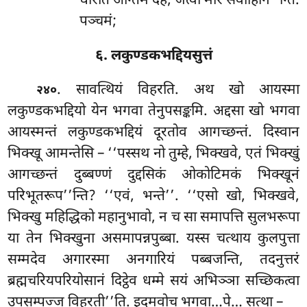
धारेति अन्तिमं देहं, जेत्वा मारं सवाहिनि’’न्ति.
पञ्चमं;
६. लकुण्डकभद्दियसुत्तं
. सावत्थियं
विहरति. अथ खो आयस्मा
२४०
लकुण्डकभद्दियो येन भगवा तेनुपसङ्कमि. अद्दसा खो भगवा
आयस्मन्तं लकुण्डकभद्दियं दूरतोव आगच्छन्तं. दिस्वान
भिक्खू आमन्तेसि – ‘‘पस्सथ नो तुम्हे, भिक्खवे, एतं भिक्खुं
आगच्छन्तं दुब्बण्णं दुद्दसिकं ओकोटिमकं भिक्खूनं
परिभूतरूप’’न्ति? ‘‘एवं, भन्ते’’. ‘‘एसो खो, भिक्खवे,
भिक्खु महिद्धिको महानुभावो, न च सा समापत्ति सुलभरूपा
या तेन भिक्खुना असमापन्नपुब्बा. यस्स चत्थाय कुलपुत्ता
सम्मदेव अगारस्मा अनगारियं पब्बजन्ति, तदनुत्तरं
ब्रह्मचरियपरियोसानं दिट्ठेव धम्मे सयं अभिञ्ञा सच्छिकत्वा
उपसम्पज्ज विहरती’’ति. इदमवोच भगवा…पे… सत्था –