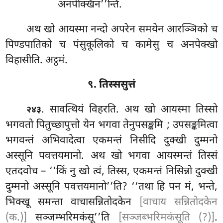
अनपेक्खिन’’न्ति.
अथ
खो आयस्मा नन्दो अपरेन समयेन आरञ्ञिको च
पिण्डपातिको च पंसुकूलिको च कामेसु च अनपेक्खो
विहासीति. अट्ठमं.
९. तिस्ससुत्तं
. सावत्थियं विहरति. अथ
खो आयस्मा तिस्सो
२४३
भगवतो पितुच्छापुत्तो येन भगवा तेनुपसङ्कमि
; उपसङ्कमित्वा
भगवन्तं अभिवादेत्वा एकमन्तं निसीदि दुक्खी दुम्मनो
अस्सूनि पवत्तयमानो. अथ खो भगवा आयस्मन्तं तिस्सं
एतदवोच – ‘‘किं नु खो त्वं, तिस्स, एकमन्तं निसिन्नो दुक्खी
दुम्मनो अस्सूनि पवत्तयमानो’’ति? ‘‘तथा हि पन मं, भन्ते,
भिक्खू समन्ता वाचासन्नितोदकेन
[वाचाय सन्नितोदकेन
(क.)]
सञ्जम्भरिमकंसू’’ति
[सञ्जब्भरिमकंसूति (?)]
.