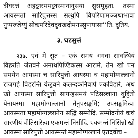
दीघरत्तं अहङ्कारममङ्कारमानानुसया सुसमूहता. तस्मा
आयस्मतो सारिपुत्तस्स सत्थुपि विपरिणामञ्ञथाभावा
नुप्पज्जेय्युं सोकपरिदेवदुक्खदोमनस्सुपायासा’’ति. दुतियं.
३. घटसुत्तं
. एवं मे सुतं – एकं समयं भगवा सावत्थियं
२३७
विहरति जेतवने अनाथपिण्डिकस्स आरामे. तेन खो पन
समयेन आयस्मा च सारिपुत्तो आयस्मा च महामोग्गल्लानो
राजगहे विहरन्ति वेळुवने कलन्दकनिवापे एकविहारे. अथ
खो आयस्मा सारिपुत्तो सायन्हसमयं पटिसल्लाना वुट्ठितो
येनायस्मा महामोग्गल्लानो तेनुपसङ्कमि; उपसङ्कमित्वा
आयस्मता महामोग्गल्लानेन सद्धिं सम्मोदि. सम्मोदनीयं कथं
सारणीयं वीतिसारेत्वा एकमन्तं
निसीदि. एकमन्तं निसिन्नो खो
आयस्मा सारिपुत्तो आयस्मन्तं महामोग्गल्लानं एतदवोच –