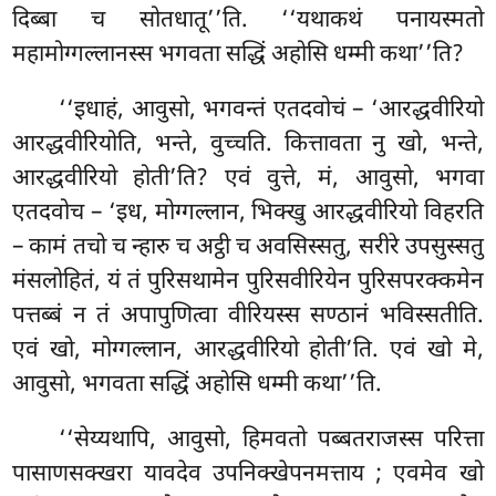
दिब्बा च सोतधातू’’ति. ‘‘यथाकथं पनायस्मतो
महामोग्गल्लानस्स भगवता सद्धिं अहोसि धम्मी कथा’’ति?
‘‘इधाहं, आवुसो, भगवन्तं एतदवोचं – ‘आरद्धवीरियो
आरद्धवीरियोति, भन्ते, वुच्चति. कित्तावता नु खो, भन्ते,
आरद्धवीरियो होती’ति? एवं वुत्ते, मं, आवुसो, भगवा
एतदवोच – ‘इध, मोग्गल्लान, भिक्खु आरद्धवीरियो विहरति
– कामं तचो च न्हारु च अट्ठी च अवसिस्सतु, सरीरे उपसुस्सतु
मंसलोहितं, यं तं पुरिसथामेन पुरिसवीरियेन पुरिसपरक्कमेन
पत्तब्बं न तं अपापुणित्वा वीरियस्स सण्ठानं भविस्सतीति.
एवं खो, मोग्गल्लान, आरद्धवीरियो होती’ति. एवं खो मे,
आवुसो, भगवता सद्धिं अहोसि धम्मी कथा’’ति.
‘‘सेय्यथापि, आवुसो, हिमवतो पब्बतराजस्स परित्ता
पासाणसक्खरा
यावदेव उपनिक्खेपनमत्ताय
; एवमेव खो