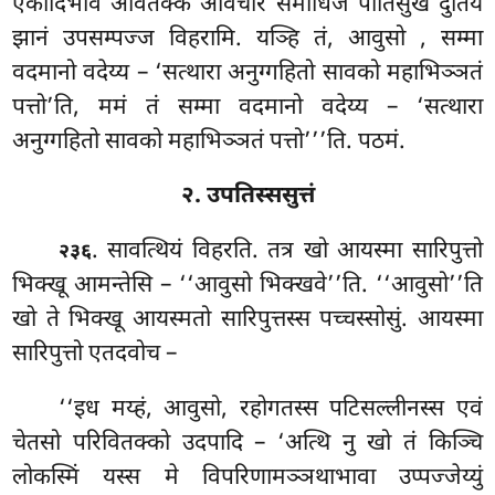
एकोदिभावं अवितक्कं अविचारं समाधिजं पीतिसुखं दुतियं
झानं उपसम्पज्ज विहरामि. यञ्हि
तं, आवुसो
, सम्मा
वदमानो वदेय्य – ‘सत्थारा अनुग्गहितो सावको महाभिञ्ञतं
पत्तो’ति, ममं तं सम्मा वदमानो वदेय्य – ‘सत्थारा
अनुग्गहितो सावको महाभिञ्ञतं पत्तो’’’ति. पठमं.
२. उपतिस्ससुत्तं
. सावत्थियं
विहरति. तत्र खो आयस्मा सारिपुत्तो
२३६
भिक्खू आमन्तेसि – ‘‘आवुसो भिक्खवे’’ति. ‘‘आवुसो’’ति
खो ते भिक्खू आयस्मतो सारिपुत्तस्स पच्चस्सोसुं. आयस्मा
सारिपुत्तो एतदवोच –
‘‘इध मय्हं, आवुसो, रहोगतस्स पटिसल्लीनस्स एवं
चेतसो परिवितक्को उदपादि – ‘अत्थि नु खो तं किञ्चि
लोकस्मिं यस्स मे विपरिणामञ्ञथाभावा उप्पज्जेय्युं