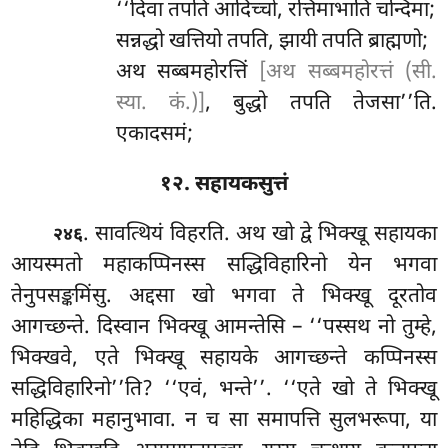
‘‘दिवा तपति आदिच्चो, रत्तिमाभाति चन्दिमा;
सन्नद्धो खत्तियो तपति, झायी तपति ब्राह्मणो;
अथ सब्बमहोरत्तिं
[अथ सब्बमहोरत्तं (सी.
स्या. कं.)]
, बुद्धो तपति तेजसा’’ति.
एकादसमं;
१२. सहायकसुत्तं
. सावत्थियं
विहरति. अथ खो द्वे भिक्खू सहायका
२४६
आयस्मतो महाकप्पिनस्स सद्धिविहारिनो येन भगवा
तेनुपसङ्कमिंसु. अद्दसा खो भगवा ते भिक्खू दूरतोव
आगच्छन्ते. दिस्वान भिक्खू आमन्तेसि – ‘‘पस्सथ नो तुम्हे,
भिक्खवे, एते भिक्खू सहायके आगच्छन्ते कप्पिनस्स
सद्धिविहारिनो’’ति? ‘‘एवं, भन्ते’’. ‘‘एते खो ते भिक्खू
महिद्धिका महानुभावा. न च सा समापत्ति सुलभरूपा, या