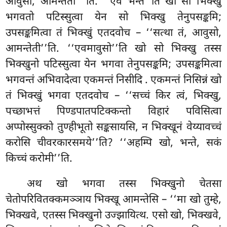
आवुसो, आमन्तेती’’’ति. ‘‘एवं भन्ते’’ति खो सो भिक्खु
भगवतो पटिस्सुत्वा येन सो भिक्खु तेनुपसङ्कमि;
उपसङ्कमित्वा तं भिक्खुं एतदवोच – ‘‘सत्था तं, आवुसो,
आमन्तेती’’ति. ‘‘एवमावुसो’’ति खो सो भिक्खु तस्स
भिक्खुनो पटिस्सुत्वा येन भगवा तेनुपसङ्कमि; उपसङ्कमित्वा
भगवन्तं अभिवादेत्वा एकमन्तं निसीदि
. एकमन्तं
निसिन्नं खो
तं भिक्खुं भगवा एतदवोच – ‘‘सच्चं किर त्वं, भिक्खु,
पच्छाभत्तं पिण्डपातपटिक्कन्तो विहारं पविसित्वा
अप्पोस्सुक्को तुण्हीभूतो सङ्कसायसि, न भिक्खूनं वेय्यावच्चं
करोसि चीवरकारसमये’’ति? ‘‘अहम्पि खो, भन्ते, सकं
किच्चं करोमी’’ति.
अथ
खो भगवा तस्स भिक्खुनो चेतसा
चेतोपरिवितक्कमञ्ञाय भिक्खू आमन्तेसि – ‘‘मा खो तुम्हे,
भिक्खवे, एतस्स भिक्खुनो उज्झायित्थ. एसो खो, भिक्खवे,