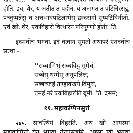
होति. इध, थेर, यं अतीतं तं पहीनं, यं अनागतं तं पटिनिस्सट्ठं,
पच्चुप्पन्नेसु च अत्तभावपटिलाभेसु छन्दरागो सुप्पटिविनीतो.
एवं खो, थेर, एकविहारो वित्थारेन परिपुण्णो होती’’ति.
इदमवोच
भगवा. इदं वत्वान सुगतो अथापरं एतदवोच
सत्था –
‘‘सब्बाभिभुं
सब्बविदुं सुमेधं,
सब्बेसु धम्मेसु अनूपलित्तं;
सब्बञ्जहं तण्हाक्खये विमुत्तं,
तमहं नरं एकविहारीति ब्रूमी’’ति. दसमं;
११. महाकप्पिनसुत्तं
. सावत्थियं
विहरति. अथ खो आयस्मा
२४५
महाकप्पिनो येन भगवा तेनुपसङ्कमि. अद्दसा खो भगवा