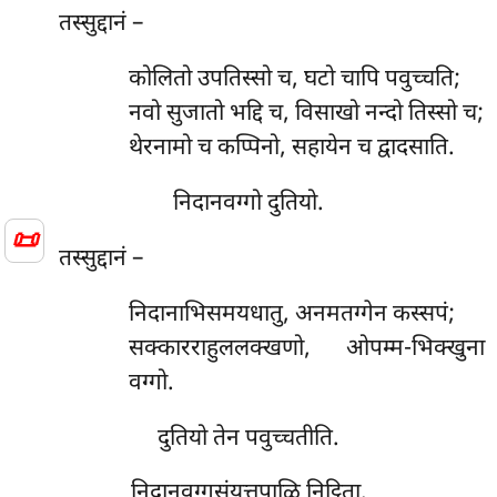
तस्सुद्दानं –
कोलितो उपतिस्सो च, घटो चापि पवुच्चति;
नवो
सुजातो भद्दि च, विसाखो नन्दो तिस्सो च;
थेरनामो च कप्पिनो, सहायेन च द्वादसाति.
निदानवग्गो दुतियो.
📜
तस्सुद्दानं –
निदानाभिसमयधातु, अनमतग्गेन कस्सपं;
सक्कारराहुललक्खणो, ओपम्म-भिक्खुना
वग्गो.
दुतियो तेन पवुच्चतीति.
निदानवग्गसंयुत्तपाळि निट्ठिता.