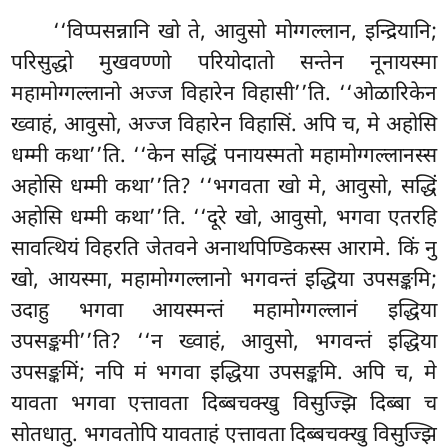
‘‘विप्पसन्नानि खो ते, आवुसो मोग्गल्लान, इन्द्रियानि;
परिसुद्धो मुखवण्णो परियोदातो सन्तेन नूनायस्मा
महामोग्गल्लानो अज्ज विहारेन विहासी’’ति. ‘‘ओळारिकेन
ख्वाहं, आवुसो, अज्ज विहारेन विहासिं. अपि च, मे अहोसि
धम्मी कथा’’ति. ‘‘केन सद्धिं पनायस्मतो महामोग्गल्लानस्स
अहोसि धम्मी कथा’’ति? ‘‘भगवता
खो मे, आवुसो, सद्धिं
अहोसि धम्मी कथा’’ति. ‘‘दूरे खो, आवुसो, भगवा एतरहि
सावत्थियं विहरति जेतवने अनाथपिण्डिकस्स आरामे. किं नु
खो, आयस्मा, महामोग्गल्लानो भगवन्तं इद्धिया उपसङ्कमि;
उदाहु भगवा आयस्मन्तं महामोग्गल्लानं इद्धिया
उपसङ्कमी’’ति? ‘‘न
ख्वाहं, आवुसो, भगवन्तं इद्धिया
उपसङ्कमिं; नपि मं भगवा इद्धिया उपसङ्कमि. अपि च, मे
यावता भगवा एत्तावता दिब्बचक्खु विसुज्झि दिब्बा च
सोतधातु. भगवतोपि यावताहं एत्तावता दिब्बचक्खु विसुज्झि