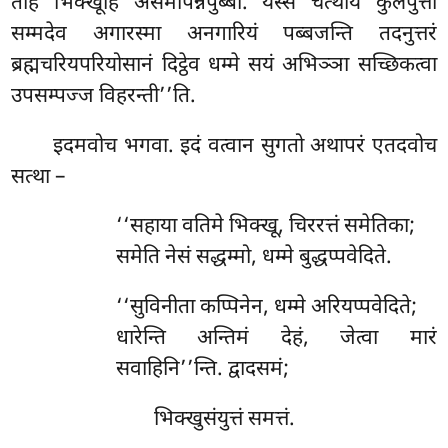
तेहि भिक्खूहि असमापन्नपुब्बा. यस्स चत्थाय कुलपुत्ता
सम्मदेव अगारस्मा अनगारियं पब्बजन्ति तदनुत्तरं
ब्रह्मचरियपरियोसानं दिट्ठेव धम्मे सयं अभिञ्ञा सच्छिकत्वा
उपसम्पज्ज विहरन्ती’’ति.
इदमवोच
भगवा. इदं वत्वान सुगतो अथापरं एतदवोच
सत्था –
‘‘सहाया वतिमे भिक्खू, चिररत्तं समेतिका;
समेति नेसं सद्धम्मो, धम्मे बुद्धप्पवेदिते.
‘‘सुविनीता कप्पिनेन, धम्मे अरियप्पवेदिते;
धारेन्ति अन्तिमं देहं, जेत्वा मारं
सवाहिनि’’न्ति. द्वादसमं;
भिक्खुसंयुत्तं समत्तं.