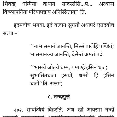
भिक्खू धम्मिया कथाय सन्दस्सेसि…पे… अत्थस्स
विञ्ञापनिया परियापन्नाय अनिस्सिताया’’ति.
इदमवोच भगवा. इदं वत्वान सुगतो अथापरं एतदवोच
सत्था –
‘‘नाभासमानं जानन्ति, मिस्सं बालेहि पण्डितं;
भासमानञ्च जानन्ति, देसेन्तं अमतं पदं.
‘‘भासये जोतये धम्मं, पग्गण्हे इसिनं धजं;
सुभासितधजा इसयो, धम्मो हि इसिनं
धजो’’ति. सत्तमं;
८. नन्दसुत्तं
. सावत्थियं
विहरति. अथ खो आयस्मा नन्दो
२४२