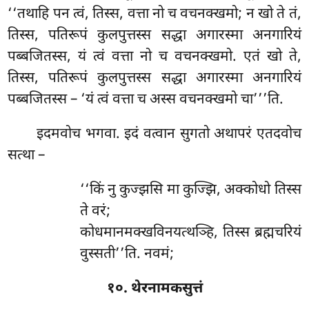
‘‘तथाहि पन त्वं, तिस्स, वत्ता नो च वचनक्खमो; न खो ते तं,
तिस्स, पतिरूपं कुलपुत्तस्स सद्धा अगारस्मा अनगारियं
पब्बजितस्स, यं त्वं वत्ता नो च वचनक्खमो. एतं खो ते,
तिस्स, पतिरूपं कुलपुत्तस्स सद्धा अगारस्मा अनगारियं
पब्बजितस्स – ‘यं त्वं वत्ता च अस्स वचनक्खमो चा’’’ति.
इदमवोच भगवा. इदं वत्वान सुगतो अथापरं एतदवोच
सत्था –
‘‘किं नु कुज्झसि मा कुज्झि, अक्कोधो तिस्स
ते वरं;
कोधमानमक्खविनयत्थञ्हि, तिस्स ब्रह्मचरियं
वुस्सती’’ति. नवमं;
१०. थेरनामकसुत्तं