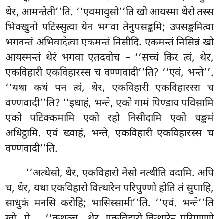
थेर, आमन्तेती’’ति. ‘‘एवमावुसो’’ति खो आयस्मा थेरो तस्स
भिक्खुनो पटिस्सुत्वा येन भगवा तेनुपसङ्कमि; उपसङ्कमित्वा
भगवन्तं अभिवादेत्वा एकमन्तं निसीदि. एकमन्तं निसिन्नं खो
आयस्मन्तं थेरं भगवा एतदवोच – ‘‘सच्चं किर त्वं, थेर,
एकविहारी एकविहारस्स च वण्णवादी’’ति? ‘‘एवं, भन्ते’’.
‘‘यथा कथं पन त्वं, थेर, एकविहारी एकविहारस्स च
वण्णवादी’’ति? ‘‘इधाहं, भन्ते, एको गामं पिण्डाय पविसामि
एको पटिक्कमामि एको रहो निसीदामि एको चङ्कमं
अधिट्ठामि. एवं ख्वाहं, भन्ते, एकविहारी एकविहारस्स च
वण्णवादी’’ति.
‘‘अत्थेसो, थेर, एकविहारो नेसो नत्थीति वदामि. अपि
च, थेर, यथा एकविहारो वित्थारेन परिपुण्णो होति तं सुणाहि,
साधुकं मनसि करोहि; भासिस्सामी’’ति. ‘‘एवं, भन्ते’’ति
खो…पे…. ‘‘कथञ्च
, थेर, एकविहारो वित्थारेन परिपुण्णो