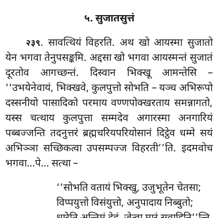
५. सुजातसुत्तं
. सावत्थियं विहरति. अथ खो आयस्मा सुजातो
२३९
येन भगवा तेनुपसङ्कमि. अद्दसा खो भगवा आयस्मन्तं सुजातं
दूरतोव आगच्छन्तं. दिस्वान भिक्खू आमन्तेसि –
‘‘उभयेनेवायं, भिक्खवे, कुलपुत्तो सोभति – यञ्च
अभिरूपो
दस्सनीयो पासादिको परमाय वण्णपोक्खरताय समन्नागतो,
यस्स चत्थाय कुलपुत्ता सम्मदेव अगारस्मा अनगारियं
पब्बज्जन्ति तदनुत्तरं ब्रह्मचरियपरियोसानं दिट्ठेव धम्मे सयं
अभिञ्ञा सच्छिकत्वा उपसम्पज्ज विहरती’’ति. इदमवोच
भगवा…पे… सत्था –
‘‘सोभति
वतायं भिक्खु, उजुभूतेन चेतसा;
विप्पयुत्तो विसंयुत्तो, अनुपादाय निब्बुतो;