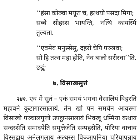
‘‘हंसा कोञ्चा मयूरा च, हत्थयो पसदा मिगा;
सब्बे सीहस्स भायन्ति, नत्थि कायस्मिं
तुल्यता.
‘‘एवमेव मनुस्सेसु, दहरो चेपि पञ्ञवा;
सो हि तत्थ महा होति, नेव बालो सरीरवा’’ति.
छट्ठं;
७. विसाखसुत्तं
. एवं
मे सुतं – एकं समयं भगवा वेसालियं विहरति
२४१
महावने कूटागारसालायं. तेन खो पन समयेन आयस्मा
विसाखो पञ्चालपुत्तो उपट्ठानसालायं भिक्खू धम्मिया कथाय
सन्दस्सेति समादपेति समुत्तेजेति सम्पहंसेति, पोरिया वाचाय
विस्सट्ठाय
अनेलगलाय अत्थस्स विञ्ञापनिया परियापन्नाय