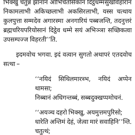
भिक्खु चतुन्नं झानानं आभिचेतसिकानं दिट्ठधम्मसुखविहारानं
निकामलाभी अकिच्छलाभी अकसिरलाभी, यस्स चत्थाय
कुलपुत्ता सम्मदेव अगारस्मा अनगारियं पब्बजन्ति, तदनुत्तरं
ब्रह्मचरियपरियोसानं दिट्ठेव धम्मे सयं अभिञ्ञा
सच्छिकत्वा
उपसम्पज्ज विहरती’’ति.
इदमवोच भगवा. इदं वत्वान सुगतो अथापरं एतदवोच
सत्था –
‘‘नयिदं सिथिलमारब्भ, नयिदं अप्पेन
थामसा;
निब्बानं अधिगन्तब्बं, सब्बदुक्खप्पमोचनं.
‘‘अयञ्च दहरो भिक्खु, अयमुत्तमपुरिसो;
धारेति अन्तिमं देहं, जेत्वा मारं सवाहिनि’’न्ति.
चतुत्थं;