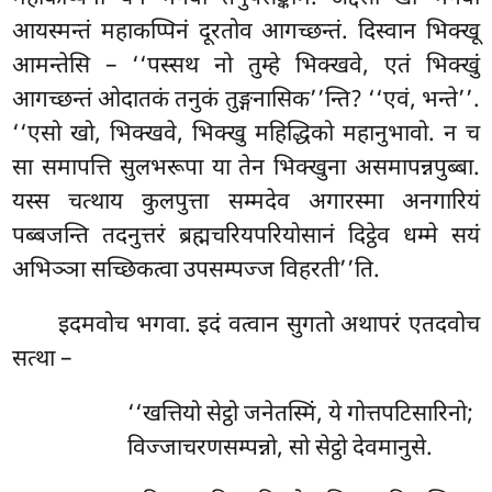
आयस्मन्तं महाकप्पिनं दूरतोव आगच्छन्तं. दिस्वान भिक्खू
आमन्तेसि – ‘‘पस्सथ नो तुम्हे भिक्खवे, एतं भिक्खुं
आगच्छन्तं ओदातकं तनुकं तुङ्गनासिक’’न्ति? ‘‘एवं, भन्ते’’.
‘‘एसो खो, भिक्खवे, भिक्खु महिद्धिको महानुभावो. न च
सा समापत्ति सुलभरूपा या तेन भिक्खुना असमापन्नपुब्बा.
यस्स चत्थाय कुलपुत्ता सम्मदेव अगारस्मा अनगारियं
पब्बजन्ति तदनुत्तरं ब्रह्मचरियपरियोसानं
दिट्ठेव धम्मे सयं
अभिञ्ञा सच्छिकत्वा उपसम्पज्ज विहरती’’ति.
इदमवोच भगवा. इदं वत्वान सुगतो अथापरं एतदवोच
सत्था –
‘‘खत्तियो सेट्ठो जनेतस्मिं, ये गोत्तपटिसारिनो;
विज्जाचरणसम्पन्नो, सो सेट्ठो देवमानुसे.