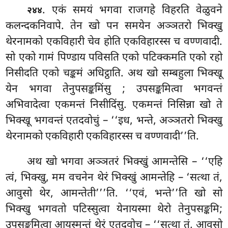
. एकं
समयं भगवा राजगहे विहरति वेळुवने
२४४
कलन्दकनिवापे. तेन खो पन समयेन अञ्ञतरो भिक्खु
थेरनामको एकविहारी चेव होति एकविहारस्स च वण्णवादी.
सो एको गामं पिण्डाय पविसति एको पटिक्कमति एको रहो
निसीदति एको चङ्कमं अधिट्ठाति. अथ खो सम्बहुला भिक्खू
येन भगवा तेनुपसङ्कमिंसु
;
उपसङ्कमित्वा भगवन्तं
अभिवादेत्वा एकमन्तं निसीदिंसु. एकमन्तं निसिन्ना खो
ते
भिक्खू भगवन्तं एतदवोचुं – ‘‘इध, भन्ते, अञ्ञतरो भिक्खु
थेरनामको एकविहारी एकविहारस्स च वण्णवादी’’ति.
अथ खो भगवा अञ्ञतरं भिक्खुं आमन्तेसि – ‘‘एहि
त्वं, भिक्खु, मम वचनेन थेरं भिक्खुं आमन्तेहि – ‘सत्था तं,
आवुसो थेर, आमन्तेती’’’ति. ‘‘एवं, भन्ते’’ति खो सो
भिक्खु भगवतो पटिस्सुत्वा येनायस्मा थेरो तेनुपसङ्कमि;
उपसङ्कमित्वा आयस्मन्तं थेरं एतदवोच – ‘‘सत्था तं, आवुसो