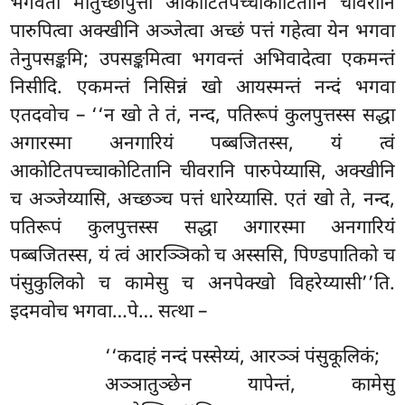
भगवतो मातुच्छापुत्तो आकोटितपच्चाकोटितानि चीवरानि
पारुपित्वा अक्खीनि अञ्जेत्वा अच्छं पत्तं गहेत्वा येन भगवा
तेनुपसङ्कमि; उपसङ्कमित्वा भगवन्तं अभिवादेत्वा एकमन्तं
निसीदि. एकमन्तं निसिन्नं खो आयस्मन्तं नन्दं भगवा
एतदवोच – ‘‘न खो ते तं, नन्द, पतिरूपं कुलपुत्तस्स सद्धा
अगारस्मा अनगारियं पब्बजितस्स, यं त्वं
आकोटितपच्चाकोटितानि चीवरानि पारुपेय्यासि, अक्खीनि
च अञ्जेय्यासि, अच्छञ्च पत्तं धारेय्यासि. एतं खो ते, नन्द,
पतिरूपं कुलपुत्तस्स सद्धा अगारस्मा अनगारियं
पब्बजितस्स, यं त्वं आरञ्ञिको
च अस्ससि, पिण्डपातिको च
पंसुकुलिको च कामेसु च अनपेक्खो विहरेय्यासी’’ति.
इदमवोच भगवा…पे… सत्था –
‘‘कदाहं नन्दं पस्सेय्यं, आरञ्ञं पंसुकूलिकं;
अञ्ञातुञ्छेन यापेन्तं, कामेसु