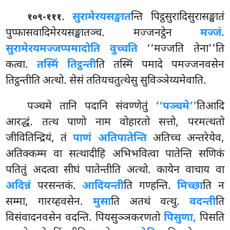
.
सुरामेरयसङ्खात
न्ति
पिट्ठसुरादिसुरासङ्खातं
१०९-१११
पुप्फासवादिमेरयसङ्खातञ्च. मज्जनट्ठेन
मज्जं.
सुरामेरयमज्जप्पमादोति वुच्चति
‘‘मज्जति तेना’’ति
कत्वा.
तस्मिं तिट्ठन्ती
ति तस्मिं पमादे पमज्जनवसेन
तिट्ठन्तीति अत्थो. सेसं ततियचतुत्थेसु सुविञ्ञेय्यमेवाति.
पञ्चमे
तानि पदानि संवण्णेतुं
‘‘पञ्चमे’’
तिआदि
आरद्धं. तत्थ पाणो नाम वोहारतो सत्तो, परमत्थतो
जीवितिन्द्रियं, तं
पाणं अतिपातेन्ति
अतिच्च अन्तरेयेव,
अतिक्कम्म वा सत्थादीहि अभिभवित्वा पातेन्ति सणिकं
पतितुं अदत्वा सीघं पातेन्तीति अत्थो. कायेन वाचाय वा
अदिन्नं
परसन्तकं.
आदियन्ती
ति गण्हन्ति.
मिच्छा
ति न
सम्मा, गारय्हवसेन.
मुसा
ति अतथं वत्थु.
वदन्ती
ति
विसंवादनवसेन वदन्ति. पियसुञ्ञकरणतो
पिसुणा,
पिसति