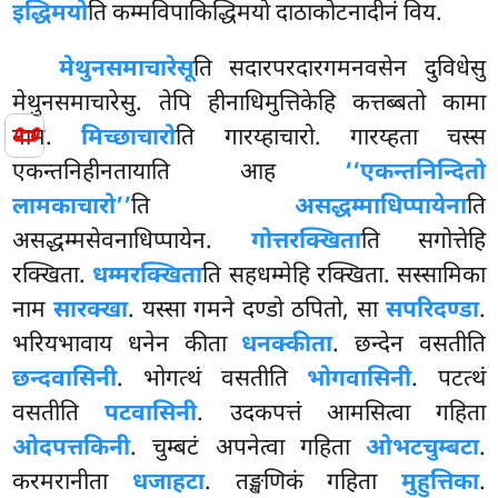
इद्धिमयो
ति कम्मविपाकिद्धिमयो दाठाकोटनादीनं विय.
मेथुनसमाचारेसू
ति सदारपरदारगमनवसेन दुविधेसु
मेथुनसमाचारेसु. तेपि हीनाधिमुत्तिकेहि कत्तब्बतो कामा
📜
नाम.
मिच्छाचारो
ति गारय्हाचारो. गारय्हता चस्स
एकन्तनिहीनतायाति आह
‘‘एकन्तनिन्दितो
लामकाचारो’’
ति
असद्धम्माधिप्पायेना
ति
असद्धम्मसेवनाधिप्पायेन.
गोत्तरक्खिता
ति सगोत्तेहि
रक्खिता.
धम्मरक्खिता
ति सहधम्मेहि रक्खिता. सस्सामिका
नाम
सारक्खा
. यस्सा गमने दण्डो ठपितो, सा
सपरिदण्डा
.
भरियभावाय धनेन कीता
धनक्कीता
. छन्देन वसतीति
छन्दवासिनी
. भोगत्थं वसतीति
भोगवासिनी
. पटत्थं
वसतीति
पटवासिनी
. उदकपत्तं आमसित्वा गहिता
ओदपत्तकिनी
. चुम्बटं अपनेत्वा गहिता
ओभटचुम्बटा
.
करमरानीता
धजाहटा
. तङ्खणिकं गहिता
मुहुत्तिका
.