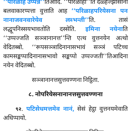
‘‘परिळाहे उप्पन्ने’’
तिआदि. ‘‘परिळाहो’’ति दळ्हज्झोसाना
बलवाकारप्पत्ता वुत्ताति आह
‘‘परिळाहपरियेसना पन
नानाजवनवारेयेव लब्भन्ती’’
ति. तासं
लद्धूपनिस्सयभावतोति दस्सेति.
इमिना नयेना
ति
‘‘उप्पज्जति सञ्ञानानत्त’’न्ति एत्थ वुत्तनयेन अत्थो
वेदितब्बो. ‘‘रूपसञ्ञादिनानासभावं सञ्ञं पटिच्च
कामसङ्कप्पादिनानासभावो सङ्कप्पो उप्पज्जती’’तिआदिना
नयेन वेदितब्बो.
सञ्ञानानत्तसुत्तवण्णना निट्ठिता.
८. नोपरियेसनानानत्तसुत्तवण्णना
.
पटिसेधमत्तमेव नानं,
सेसं हेट्ठा वुत्तनयमेवाति
९२
अधिप्पायो.