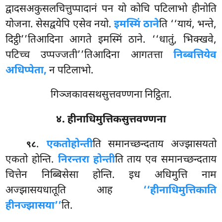
द्वादसअकुसलचित्तुप्पादानं पन यो कोचि पटिलाभो हीनोति
योजना. सेसद्वयेपि एसेव नयो.
इमस्मिं ठाने
ति ‘‘यायं, भन्ते,
दिट्ठी’’तिआदिना आगते इमस्मिं ठाने. ‘‘धातुं, भिक्खवे,
पटिच्च उप्पज्जती’’तिआदिना आगतत्ता
निब्बत्तियेव
अधिप्पेता,
न पटिलाभो.
गिञ्जकावसथसुत्तवण्णना निट्ठिता.
४. हीनाधिमुत्तिकसुत्तवण्णना
.
एकतो
होन्ती
ति समानच्छन्दताय अज्झासयतो
९८
एकतो होन्ति.
निरन्तरा होन्ती
ति ताय एव समानच्छन्दताय
चित्तेन निब्बिसेसा होन्ति. इध अधिमुत्ति नाम
अज्झासयधातूति आह
‘‘हीनाधिमुत्तिकाति
हीनज्झासया’’
ति.