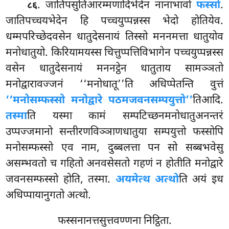
. जातिपसुतिआरम्मणादिभेदेन नानाभावो
फस्सो
.
८६
जातिपच्चयभेदेन हि पच्चयुप्पन्नस्स भेदो होतियेव.
धम्मपरिच्छेदवसेन धातुदेसनायं तिस्सो मननमत्ता धातुयोव
मनोधातुयो. किरियामयस्स चित्तुप्पत्तिविभागेन पच्चयुप्पन्नस्स
वसेन धातुदेसनायं
मननट्ठेन धातुताय
सामञ्ञतो
मनोद्वारावज्जनं ‘‘मनोधातू’’ति अधिप्पेतन्ति वुत्तं
‘‘मनोसम्फस्सो मनोद्वारे पठमजवनसम्पयुत्तो’’
तिआदि.
तस्मा
ति यस्मा कामं सम्पटिच्छनमनोधातुअनन्तरं
उप्पज्जमानो सन्तीरणविञ्ञाणधातुया सम्पयुत्तो फस्सोपि
मनोसम्फस्सो एव नाम, दुब्बलत्ता पन सो सब्बभवेसु
असम्भवतो च गहितो अनवसेसतो गहणं न होतीति मनोद्वारे
जवनसम्फस्सो होति, तस्मा.
अयमेत्थ अत्थो
ति अयं इध
अधिप्पायानुगतो अत्थो.
फस्सनानत्तसुत्तवण्णना निट्ठिता.