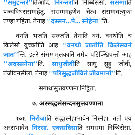
‘‘समुद्दन्तरे’’
तिआदि.
निरन्तरो
ति निब्बिसेसो.
संसग्गा
ति
पञ्चविधसंसग्गहेतु. संसग्गगहणेन चेत्थ संसग्गवत्थुका
तण्हा गहिता. तेनाह
‘‘दस्सन…पे… स्नेहेना’’
ति.
वनति भजति सज्जति तेनाति वनं, वनथोति च
किलेसो वुच्चतीति आह
‘‘वनथो जातोति किलेसवनं
जात’’
न्ति. इतरे संसग्गमूलकाति तमेव पटिक्खिपन्तो आह
‘‘अदस्सनेना’’
ति.
साधुजीवी
ति साधु सुट्ठु जीवी,
तंजीवनसीलो. तेनाह
‘‘परिसुद्धजीवितं जीवमानो’’
ति.
सगाथासुत्तवण्णना निट्ठिता.
७. अस्सद्धसंसन्दनसुत्तवण्णना
.
निरोजा
ति
सद्धास्नेहाभावेन निस्नेहा. ततो एव
१०१
अरसभावेन
निरसा. एकसदिसा
ति समसमा निब्बिसेसा.