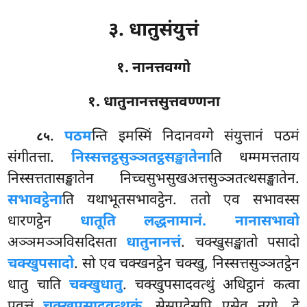
३. धातुसंयुत्तं
१. नानत्तवग्गो
१. धातुनानत्तसुत्तवण्णना
.
पठम
न्ति
इमस्मिं निदानवग्गे संयुत्तानं पठमं
८५
संगीतत्ता.
निस्सत्तट्ठसुञ्ञतट्ठसङ्खातेना
ति धम्ममत्तताय
निस्सत्ततासङ्खातेन निच्चसुभसुखअत्तसुञ्ञतत्थसङ्खातेन.
सभावट्ठेना
ति यथाभूतसभावट्ठेन. ततो एव सभावस्स
धारणट्ठेन
धातूति लद्धनामानं. नानासभावो
अञ्ञमञ्ञविसदिसता
धातुनानत्तं
. चक्खुसङ्खातो पसादो
चक्खुपसादो
. सो एव चक्खनट्ठेन चक्खु, निस्सत्तसुञ्ञतट्ठेन
धातु चाति
चक्खुधातु
. चक्खुपसादवत्थुं अधिट्ठानं कत्वा
पवत्तं
चक्खुपसादवत्थुकं
. सेसपदेसुपि एसेव नयो. द्वे