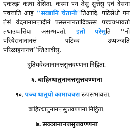
एकज्झं कत्वा देसिता. कस्मा पन तेसु सुत्तेसु एवं देसना
पवत्ताति आह
‘‘सब्बानि चेतानी’’
तिआदि. पटिसेधो पन
तेसं वेदनानानत्तादीनं
फस्सनानत्तादिकस्स पच्चयभावतो
तथाउप्पत्तिया असम्भवतो.
इतो परेसू
ति ‘‘नो
परियेसनानानत्तं पटिच्च उप्पज्जति
परिळाहनानत्त’’न्तिआदीसु.
दुतियवेदनानानत्तसुत्तवण्णना निट्ठिता.
६. बाहिरधातुनानत्तसुत्तवण्णना
.
पञ्च धातुयो कामावचरा
रूपसभावत्ता.
९०
बाहिरधातुनानत्तसुत्तवण्णना निट्ठिता.
७. सञ्ञानानत्तसुत्तवण्णना