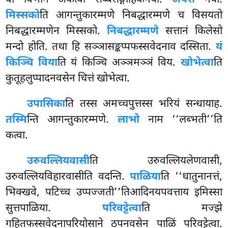
वा विभागं अकत्वा सब्बसङ्गाहिकनयो.
अपरो
नयो.
मिस्सको
ति आगन्तुकारम्मणे निबद्धारम्मणे च विसयतो
निबद्धारम्मणेन मिस्सको.
निबद्धारम्मणे
सत्तानं किलेसो
मन्दो होति. तथा हि सञ्ञासङ्कप्पफस्सवेदनाव दस्सिता.
यं
किञ्चि विया
ति यं किञ्चि अञ्ञमञ्ञं विय.
खोभेत्वा
ति
कुतूहलुप्पादनवसेन चित्तं खोभेत्वा.
उपासिका
ति
तस्स अमच्चपुत्तस्स भरियं सन्धायाह.
तस्मि
न्ति आगन्तुकारम्मणे.
लाभो
नाम ‘‘लब्भती’’ति
कत्वा.
उरुवल्लियवासी
ति उरुवल्लियलेणवासी,
उरुवल्लियविहारवासीति वदन्ति.
पाळिया
ति ‘‘धातुनानत्तं,
भिक्खवे, पटिच्च उप्पज्जती’’तिआदिनयपवत्ताय इमिस्सा
सुत्तपाळिया.
परिवट्टेत्वा
ति मज्झे
गहितफस्सवेदनापरियोसाने ठपनवसेन पाळिं परिवट्टेत्वा.