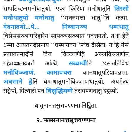
सम्पटिच्छनमनोधातुयो, एका किरिया मनोधातूति
तिस्सो
मनोधातुयो मनोधातु
‘‘मननमत्ता धातू’’ति कत्वा.
वेदनादयो…पे… निब्बानञ्च धम्मधातु
विसेससञ्ञापरिहारेन सामञ्ञसञ्ञाय पवत्तनतो. तथा हेते
धम्मा आयतनदेसनाय ‘‘धम्मायतन’’न्तेव देसिता. न हि नेसं
रूपायतनादीनं विय विञ्ञाणेहि अञ्ञविञ्ञाणेन
गहेतब्बताकारो अत्थि.
सब्बम्पी
ति छसत्ततिविधं
मनोविञ्ञाणं. कामावचरा
कामधातुपरियापन्नत्ता.
अवसाने द्वे
ति धम्मधातुमनोविञ्ञाणधातुयो. अयमेत्थ
सङ्खेपो, वित्थारो पन
विसुद्धिमग्गे
तंसंवण्णनासु दट्ठब्बो.
धातुनानत्तसुत्तवण्णना निट्ठिता.
२. फस्सनानत्तसुत्तवण्णना