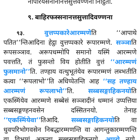
नोपरियेसनानानत्तसुत्तवण्णना निट्ठिता.
९. बाहिरफस्सनानत्तसुत्तादिवण्णना
.
वुत्तप्पकारे
आरम्मणे
ति ‘‘आपाथे
९३
पतित’’न्तिआदिना हेट्ठा वुत्तप्पकारे रूपारम्मणे.
सञ्ञा
ति
रूपसञ्ञाव. अरूपधम्मोपि समानो यस्मिं आरम्मणे
पवत्तति, तं फुसन्तो विय होतीति वुत्तं
‘‘आरम्मणं
फुसमानो’’
ति. तण्हाय वत्थुभूतंयेव रूपारम्मणं लब्भतीति
कत्वा ‘‘रूपलाभो’’ति अधिप्पेतन्ति आह
‘‘सह तण्हाय
आरम्मणं रूपलाभो’’
ति.
सब्बसङ्गाहिकनयो
ति
एकस्मिंयेव आरम्मणे सब्बेसं सञ्ञादीनं धम्मानं उप्पत्तिया
सब्बसङ्गण्हनवसेन दस्सितनयो. तेनाह
‘‘एकस्मिंयेवा’’
तिआदि.
सब्बसङ्गाहिकनयो
ति वा
धुवपरिभोगवसेन निबद्धारम्मणन्ति वा आगन्तुकारम्मणन्ति