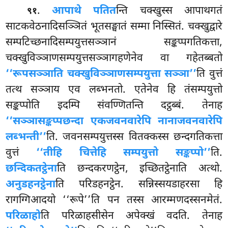
.
आपाथे पतित
न्ति चक्खुस्स आपाथगतं
९१
साटकवेठनादिसञ्ञितं भूतसङ्घातं सम्मा निस्सितं. चक्खुद्वारे
सम्पटिच्छनादिसम्पयुत्तसञ्ञानं सङ्कप्पगतिकत्ता,
चक्खुविञ्ञाणसम्पयुत्तसञ्ञागहणेनेव वा गहेतब्बतो
‘‘रूपसञ्ञाति चक्खुविञ्ञाणसम्पयुत्ता सञ्ञा’’
ति वुत्तं
तत्थ सञ्ञाय एव लब्भनतो. एतेनेव हि तंसम्पयुत्तो
सङ्कप्पोति इदम्पि संवण्णितन्ति दट्ठब्बं. तेनाह
‘‘सञ्ञासङ्कप्पछन्दा एकजवनवारेपि नानाजवनवारेपि
लब्भन्ती’’
ति. जवनसम्पयुत्तस्स वितक्कस्स छन्दगतिकत्ता
वुत्तं
‘‘तीहि चित्तेहि सम्पयुत्तो सङ्कप्पो’’
ति.
छन्दिकतट्ठेना
ति छन्दकरणट्ठेन, इच्छितट्ठेनाति अत्थो.
अनुडहनट्ठेना
ति परिडहनट्ठेन. सन्निस्सयडाहरसा हि
रागग्गिआदयो ‘‘रूपे’’ति पन तस्स आरम्मणदस्सनमेतं.
परिळाहो
ति परिळाहसीसेन अपेक्खं वदति. तेनाह