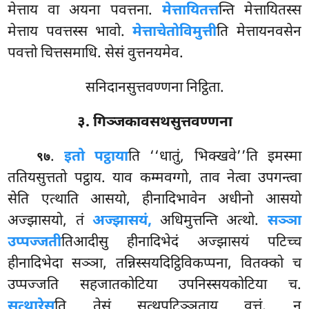
मेत्ताय वा अयना पवत्तना.
मेत्तायितत्त
न्ति मेत्तायितस्स
मेत्ताय पवत्तस्स भावो.
मेत्ताचेतोविमुत्ती
ति मेत्तायनवसेन
पवत्तो चित्तसमाधि. सेसं वुत्तनयमेव.
सनिदानसुत्तवण्णना निट्ठिता.
३. गिञ्जकावसथसुत्तवण्णना
.
इतो पट्ठाया
ति ‘‘धातुं, भिक्खवे’’ति इमस्मा
९७
ततियसुत्ततो पट्ठाय. याव कम्मवग्गो, ताव नेत्वा उपगन्त्वा
सेति एत्थाति आसयो, हीनादिभावेन अधीनो आसयो
अज्झासयो, तं
अज्झासयं,
अधिमुत्तन्ति अत्थो.
सञ्ञा
उप्पज्जती
तिआदीसु हीनादिभेदं अज्झासयं पटिच्च
हीनादिभेदा सञ्ञा, तन्निस्सयदिट्ठिविकप्पना, वितक्को च
उप्पज्जति सहजातकोटिया उपनिस्सयकोटिया च.
सत्थारेसू
ति तेसं सत्थुपटिञ्ञताय वुत्तं, न