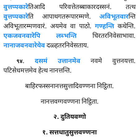
वुत्तप्पकारे
तिआदि परिवत्तेतब्बाकारदस्सनं. तत्थ
वुत्तप्पकारे
ति आपाथगतरूपारम्मणे.
अविभूतवार
न्ति
अविभूतारम्मणवारं. अयमेव वा पाठो.
गण्हन्ति
कथेन्ति.
एकजवनवारेपि लब्भन्ति
चिरतरनिवेसाभावा.
नानाजवनवारेयेव
दळ्हतरनिवेसताय.
.
दसमं उत्तानमेव
नवमे वुत्तनयत्ता.
९४
पटिसेधमत्तमेव हेत्थ नानत्तन्ति.
बाहिरफस्सनानत्तसुत्तादिवण्णना निट्ठिता.
नानत्तवग्गवण्णना निट्ठिता.
२. दुतियवग्गो
१. सत्तधातुसुत्तवण्णना