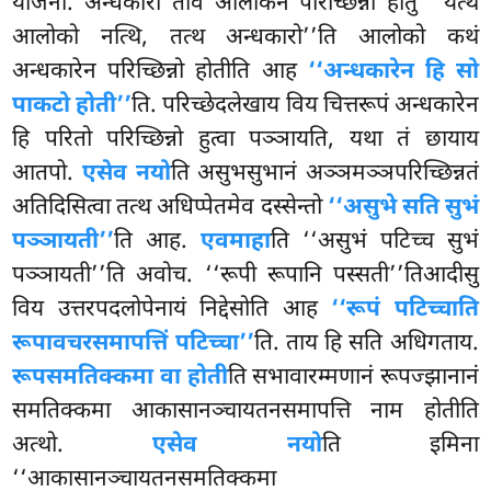
योजना. अन्धकारो ताव आलोकेन परिच्छिन्नो होतु ‘‘यत्थ
आलोको नत्थि, तत्थ अन्धकारो’’ति आलोको कथं
अन्धकारेन परिच्छिन्नो होतीति आह
‘‘अन्धकारेन हि सो
पाकटो होती’’
ति. परिच्छेदलेखाय विय चित्तरूपं अन्धकारेन
हि परितो परिच्छिन्नो हुत्वा पञ्ञायति, यथा तं छायाय
आतपो.
एसेव नयो
ति असुभसुभानं अञ्ञमञ्ञपरिच्छिन्नतं
अतिदिसित्वा तत्थ अधिप्पेतमेव दस्सेन्तो
‘‘असुभे सति सुभं
पञ्ञायती’’
ति आह.
एवमाहा
ति ‘‘असुभं पटिच्च सुभं
पञ्ञायती’’ति अवोच. ‘‘रूपी रूपानि पस्सती’’तिआदीसु
विय उत्तरपदलोपेनायं निद्देसोति आह
‘‘रूपं पटिच्चाति
रूपावचरसमापत्तिं पटिच्चा’’
ति. ताय हि सति अधिगताय.
रूपसमतिक्कमा वा होती
ति सभावारम्मणानं रूपज्झानानं
समतिक्कमा आकासानञ्चायतनसमापत्ति नाम होतीति
अत्थो.
एसेव नयो
ति इमिना
‘‘आकासानञ्चायतनसमतिक्कमा