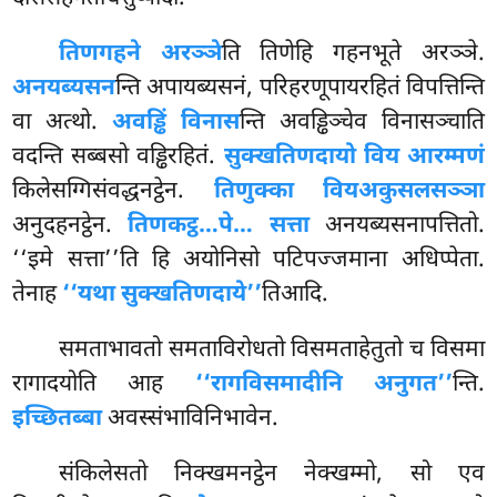
तिणगहने अरञ्ञे
ति तिणेहि गहनभूते अरञ्ञे.
अनयब्यसन
न्ति अपायब्यसनं, परिहरणूपायरहितं विपत्तिन्ति
वा अत्थो.
अवड्ढिं विनास
न्ति अवड्ढिञ्चेव विनासञ्चाति
वदन्ति सब्बसो वड्ढिरहितं.
सुक्खतिणदायो विय आरम्मणं
किलेसग्गिसंवद्धनट्ठेन.
तिणुक्का विय
अकुसलसञ्ञा
अनुदहनट्ठेन.
तिणकट्ठ…पे… सत्ता
अनयब्यसनापत्तितो.
‘‘इमे सत्ता’’ति हि अयोनिसो पटिपज्जमाना अधिप्पेता.
तेनाह
‘‘यथा सुक्खतिणदाये’’
तिआदि.
समताभावतो
समताविरोधतो विसमताहेतुतो च विसमा
रागादयोति आह
‘‘रागविसमादीनि अनुगत’’
न्ति.
इच्छितब्बा
अवस्संभाविनिभावेन.
संकिलेसतो निक्खमनट्ठेन नेक्खम्मो, सो एव