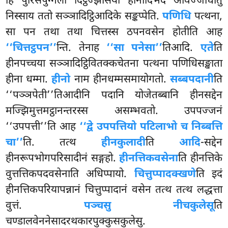
हि पुरिसपुग्गलो दिट्ठज्झासयो हीनादिभेदं अविज्जाधातुं
निस्साय ततो सञ्ञादिट्ठिआदिके सङ्कप्पेति.
पणिधि
पत्थना,
सा पन तथा तथा चित्तस्स ठपनवसेन होतीति आह
‘‘चित्तट्ठपन’’
न्ति. तेनाह
‘‘सा पनेसा’’
तिआदि.
एते
ति
हीनपच्चया सञ्ञादिट्ठिवितक्कचेतना पत्थना पणिधिसङ्खाता
हीना धम्मा.
हीनो
नाम हीनधम्मसमायोगतो.
सब्बपदानी
ति
‘‘पञ्ञपेती’’तिआदीनि पदानि योजेतब्बानि हीनसद्देन
मज्झिमुत्तमट्ठानन्तरस्स असम्भवतो. उपपज्जनं
‘‘उपपत्ती’’ति आह
‘‘द्वे उपपत्तियो पटिलाभो च निब्बत्ति
चा’’
ति. तत्थ
हीनकुलादी
ति
आदि
-सद्देन
हीनरूपभोगपरिसादीनं सङ्गहो.
हीनत्तिकवसेना
ति हीनत्तिके
वुत्तत्तिकपदवसेनाति अधिप्पायो.
चित्तुप्पादक्खणे
ति इदं
हीनत्तिकपरियापन्नानं चित्तुप्पादानं वसेन तत्थ तत्थ लद्धत्ता
वुत्तं.
पञ्चसु नीचकुलेसू
ति
चण्डालवेननेसादरथकारपुक्कुसकुलेसु.