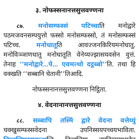
३. नोफस्सनानत्तसुत्तवण्णना
.
मनोसम्फस्सं पटिच्चा
ति मनोद्वारे
८७
पठमजवनसम्पयुत्तो फस्सो मनोसम्फस्सो, तं मनोसम्फस्सं
पटिच्च.
मनोधातू
ति आवज्जनकिरियमनोधातु.
मनोविञ्ञाणधातु मनोधातूति वेनेय्यज्झासयवसेन वुत्तं.
तेनाह
‘‘मनोद्वारे…पे… एवमत्थो दट्ठब्बो’’
ति. तथा हि
वक्खति ‘‘सब्बानि चेतानी’’तिआदि.
नोफस्सनानत्तसुत्तवण्णना निट्ठिता.
४. वेदनानानत्तसुत्तवण्णना
.
सब्बापि तस्मिं द्वारे वेदना वत्तेय्युं
८८
चक्खुसम्फस्सवेदना उपनिस्सयपच्चयभाविता.