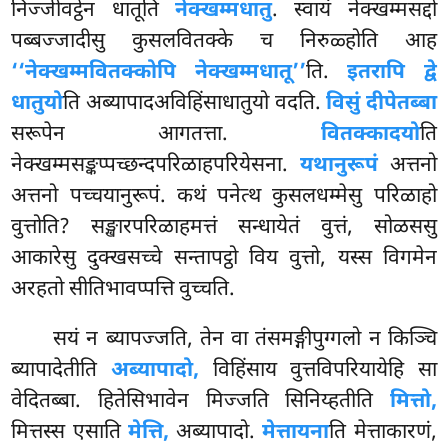
निज्जीवट्ठेन धातूति
नेक्खम्मधातु
. स्वायं नेक्खम्मसद्दो
पब्बज्जादीसु कुसलवितक्के च निरुळ्होति आह
‘‘नेक्खम्मवितक्कोपि नेक्खम्मधातू’’
ति.
इतरापि द्वे
धातुयो
ति अब्यापादअविहिंसाधातुयो वदति.
विसुं दीपेतब्बा
सरूपेन आगतत्ता.
वितक्कादयो
ति
नेक्खम्मसङ्कप्पच्छन्दपरिळाहपरियेसना.
यथानुरूपं
अत्तनो
अत्तनो पच्चयानुरूपं. कथं पनेत्थ कुसलधम्मेसु परिळाहो
वुत्तोति? सङ्खारपरिळाहमत्तं सन्धायेतं वुत्तं, सोळससु
आकारेसु दुक्खसच्चे सन्तापट्ठो विय वुत्तो, यस्स विगमेन
अरहतो सीतिभावप्पत्ति वुच्चति.
सयं न ब्यापज्जति, तेन वा तंसमङ्गीपुग्गलो न किञ्चि
ब्यापादेतीति
अब्यापादो,
विहिंसाय वुत्तविपरियायेहि सा
वेदितब्बा. हितेसिभावेन मिज्जति सिनिय्हतीति
मित्तो,
मित्तस्स एसाति
मेत्ति,
अब्यापादो.
मेत्तायना
ति मेत्ताकारणं,