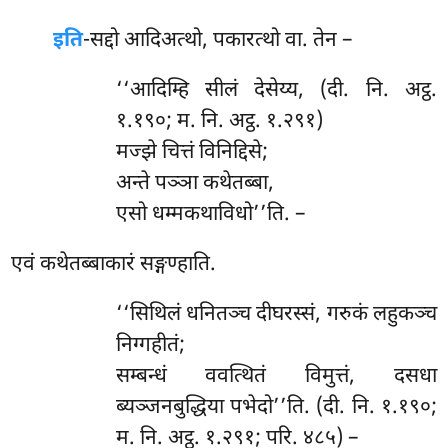
इति
-सद्दो
आदिअत्थो, पकारत्थो वा. तेन –
‘‘आदिम्हि सीलं देसेय्य, (दी. नि. अट्ठ.
१.१९०; म. नि. अट्ठ. १.२९१)
मज्झे चित्तं विनिद्दिसे;
अन्ते पञ्ञा कथेतब्बा,
एसो धम्मकथाविधो’’ति. –
एवं कथेतब्बाकारं सङ्गण्हाति.
‘‘सिथिलं
धनितञ्च दीघरस्सं, गरुकं लहुकञ्च
निग्गहीतं;
सम्बन्धं ववत्थितं विमुत्तं, दसधा
ब्यञ्जनबुद्धिया पभेदो’’ति. (दी. नि. १.१९०;
म. नि. अट्ठ. १.२९१; परि. ४८५) –