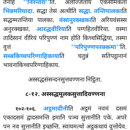
तेनाह
‘‘निरन्तरा’’
ति. अलज्जिताय एकसीमकता
भिन्नमरियादा
. सद्धा तेसं अत्थीति
सद्धा. तन्तिपालका
ति
सद्धम्मतन्तिया पालका.
वंसानुरक्खका
ति
अरियवंसस्स
अनुरक्खका.
आरद्धवीरिया
ति पग्गहितवीरिया. यस्मा
तादिसानं वीरियं परिपुण्णं नाम होति किच्चसिद्धिया, तस्मा
वुत्तं
‘‘परिपुण्णपरक्कमा’’
ति.
सब्बकिच्चपरिग्गाहिकाया
ति चतुन्नं सतिपट्ठानानं
भावनाकिच्चपरिग्गाहिकाय.
अस्सद्धसंसन्दनसुत्तवण्णना निट्ठिता.
८-१२. अस्सद्धमूलकसुत्तादिवण्णना
.
अट्ठमादीनी
ति अट्ठमं नवमं दसमं
१०२-१०६
एकादसमं द्वादसमन्ति इमानि पञ्च सुत्तानीति एके. अपरे
पन नव सुत्तानीति इच्छन्ति. स्वायमत्थो अट्ठकथायं वुत्तोयेव.