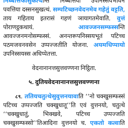
निब्बत्तिफासुकत्थ
न्ति निब्बत्तिया उपनिस्सयभावेन
पवत्तिया दस्सनसुखत्थं.
सम्पटिच्छनवेदनमेव गहेतुं वट्टति,
ताय गहिताय इतरासं गहणं ञायागतमेवाति.
वुत्तं
पोराणट्ठकथायं.
आवज्जनसम्फस्स
न्ति
आवज्जनमनोसम्फस्सं. अनन्तरूपनिस्सयभूतं पटिच्च
पठमजवनवसेन उप्पज्जतीति योजना.
अयमधिप्पायो
उपनिस्सयस्स अधिप्पेतत्ता.
वेदनानानत्तसुत्तवण्णना निट्ठिता.
५. दुतियवेदनानानत्तसुत्तवण्णना
.
ततियचतुत्थेसु
वुत्तनयावा
ति ‘‘नो चक्खुसम्फस्सं
८९
पटिच्च उप्पज्जति चक्खुधातू’’ति एवं वुत्तनयो, चतुत्थे
‘‘चक्खुधातुं, भिक्खवे, पटिच्च उप्पज्जति
चक्खुसम्फस्सो’’तिआदिना वुत्तनयो च.
एकतो कत्वा
ति