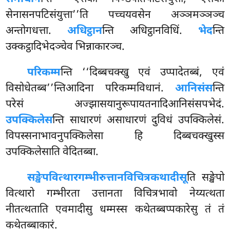
सेनासनपटिसंयुत्ता’’ति पच्चयवसेन अञ्ञमञ्ञञ्च
अन्तोगधत्ता.
अधिट्ठान
न्ति अधिट्ठानविधिं.
भेद
न्ति
उक्कट्ठादिभेदञ्चेव भिन्नाकारञ्च.
परिकम्म
न्ति ‘‘दिब्बचक्खु एवं उप्पादेतब्बं, एवं
विसोधेतब्ब’’न्तिआदिना परिकम्मविधानं.
आनिसंस
न्ति
परेसं अज्झासयानुरूपायतनादिआनिसंसपभेदं.
उपक्किलेस
न्ति साधारणं असाधारणं दुविधं उपक्किलेसं.
विपस्सनाभावनुपक्किलेसा हि दिब्बचक्खुस्स
उपक्किलेसाति वेदितब्बा.
सङ्खेपवित्थारगम्भीरुत्तानविचित्रकथादीसू
ति सङ्खेपो
वित्थारो गम्भीरता उत्तानता विचित्रभावो नेय्यत्थता
नीतत्थताति एवमादीसु धम्मस्स कथेतब्बप्पकारेसु तं तं
कथेतब्बाकारं.