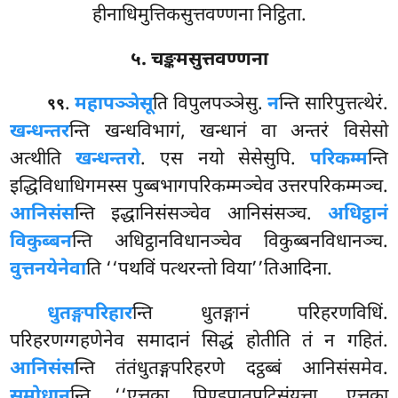
हीनाधिमुत्तिकसुत्तवण्णना निट्ठिता.
५. चङ्कमसुत्तवण्णना
.
महापञ्ञेसू
ति
विपुलपञ्ञेसु.
न
न्ति सारिपुत्तत्थेरं.
९९
खन्धन्तर
न्ति खन्धविभागं, खन्धानं वा अन्तरं विसेसो
अत्थीति
खन्धन्तरो
. एस नयो सेसेसुपि.
परिकम्म
न्ति
इद्धिविधाधिगमस्स पुब्बभागपरिकम्मञ्चेव उत्तरपरिकम्मञ्च.
आनिसंस
न्ति इद्धानिसंसञ्चेव आनिसंसञ्च.
अधिट्ठानं
विकुब्बन
न्ति अधिट्ठानविधानञ्चेव विकुब्बनविधानञ्च.
वुत्तनयेनेवा
ति ‘‘पथविं पत्थरन्तो विया’’तिआदिना.
धुतङ्गपरिहार
न्ति धुतङ्गानं परिहरणविधिं.
परिहरणग्गहणेनेव समादानं सिद्धं होतीति तं न गहितं.
आनिसंस
न्ति तंतंधुतङ्गपरिहरणे दट्ठब्बं आनिसंसमेव.
समोधान
न्ति ‘‘एत्तका पिण्डपातपटिसंयुत्ता, एत्तका