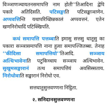
विञ्ञाणञ्चायतनसमापत्ति नाम होती’’तिआदिना द्वेपि
पकारे अतिदिसति.
पटिसङ्खा
ति पटिसङ्खाञाणेन.
अप्पवत्ति
न्ति यथापरिच्छिन्नकालं अप्पवत्तनं. एतेन
खणनिरोधादिं पटिक्खिपति.
कथं समापत्ति पत्तब्बा
ति इमासु सत्तसु धातूसु का
पकारा सञ्ञासमापत्ति नाना हुत्वा समापज्जितब्बा. तेनाह
‘‘कीदिसा समापत्तियो’’
तिआदि.
सञ्ञाय
अत्थिभावेना
ति पटुकिच्चाय
सञ्ञाय अत्थिभावेन.
सुखुमसङ्खारानं
तत्थ समापत्तियं अवसिस्सताय.
निरोधोवा
ति सङ्खारानं निरोधो एव.
सत्तधातुसुत्तवण्णना निट्ठिता.
२. सनिदानसुत्तवण्णना