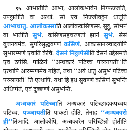
. आभातीति
आभा, आलोकभावेन निप्फज्जति,
९५
उपट्ठातीति वा अत्थो. सो एव निज्जीवट्ठेन धातूति
आभाधातु. आलोकस्सा
ति आलोककसिणस्स. सुट्ठु, सोभनं
वा भातीति
सुभं
. कसिणसहचरणतो झानं
सुभं
. सेसं
वुत्तनयमेव. सुपरिसुद्धवण्णं
कसिणं
. आकासानञ्चादयोपि
सुभारम्मणं एवाति केचि.
देसनं निट्ठापेसी
ति देसनं उद्देसमत्ते
एव ठपेसि. पाळियं ‘‘अन्धकारं पटिच्च पञ्ञायती’’ति
एत्थापि आरम्मणमेव गहितं, तथा ‘‘अयं धातु असुभं पटिच्च
पञ्ञायती’’ति एत्थापि. यथा हि इध सुवण्णं कसिणं सुभन्ति
अधिप्पेतं, एवं दुब्बण्णं असुभन्ति.
अन्धकारं पटिच्चा
ति अन्धकारं पटिच्छादकपच्चयं
पटिच्च.
पञ्ञायती
ति पाकटो होति. तेनाह
‘‘अन्धकारो
ही’’
तिआदि. आलोकोपि, अन्धकारेन
परिच्छिन्नो होतीति