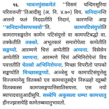
.
भावनपुंसकमेतं
‘‘विसमं चन्दिमसूरिया
९६
परिवत्तन्ती’’तिआदीसु (अ. नि. ४.७०) विय.
सनिदान
न्ति
अत्तनो फलं निददातीति निदानं, कारणन्ति आह
‘‘सनिदानो
सप्पच्चयो’’
ति.
कामपटिसंयुत्तो
ति
कामरागसङ्खातेन कामेन पटिसंयुत्तो वा कामपटिबद्धो वा.
तक्केतीति
तक्को
. अभूतकारं समारोपेत्वा कप्पेतीति
सङ्कप्पो
. आरम्मणे चित्तं अप्पेतीति
अप्पना
. विसेसेन
अप्पेतीति
ब्यप्पना
. आरम्मणे चित्तं अभिनिरोपेन्तं विय
पवत्ततीति
चेतसो अभिनिरोपना
. मिच्छा विपरीतो पापको
सङ्कप्पोति
मिच्छासङ्कप्पो
. अञ्ञेसु च कामपटिसंयुत्तेसु
विज्जमानेसु वितक्को एव कामधातुसद्देन निरुळ्हो दट्ठब्बो
वितक्कस्स कामपसङ्गप्पत्तिसातिसयत्ता. एस नयो
ब्यापादधातुआदीसुपि.
सब्बेपि अकुसला धम्मा कामधातु
हीनज्झासयेहि कामेतब्बधातुभावतो.