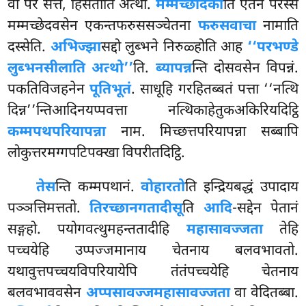
वा परे सत्ते, हिंसतीति अत्थो.
मम्मच्छेदिका
ति एतेन परस्स
मम्मच्छेदवसेन एकन्तफरुससञ्चेतना
फरुसवाचा
नामाति
दस्सेति.
अभिज्झा
सद्दो लुब्भने निरुळ्होति आह
‘‘परभण्डे
लुब्भनसीलाति अत्थो’’
ति.
ब्यापन्न
न्ति दोसवसेन विपन्नं.
पकतिविजहनेन
पूतिभूतं
. साधूहि गरहितब्बतं पत्ता ‘‘नत्थि
दिन्न’’न्तिआदिनयप्पवत्ता नत्थिकाहेतुकअकिरियदिट्ठि
कम्मपथपरियापन्ना
नाम. मिच्छत्तपरियापन्ना सब्बापि
लोकुत्तरमग्गपटिपक्खा विपरीतदिट्ठि.
तेस
न्ति कम्मपथानं.
वोहारतो
ति इन्द्रियबद्धं उपादाय
पञ्ञत्तिमत्ततो.
तिरच्छानगतादीसू
ति
आदि
-सद्देन पेतानं
सङ्गहो. पयोगवत्थुमहन्ततादीहि
महासावज्जता
तेहि
पच्चयेहि उप्पज्जमानाय चेतनाय बलवभावतो.
यथावुत्तपच्चयविपरियायेपि तंतंपच्चयेहि चेतनाय
बलवभाववसेन
अप्पसावज्जमहासावज्जता
वा वेदितब्बा.