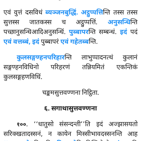
एवं वुत्तं दसविधं
ब्यञ्जनबुद्धिं. अट्ठुप्पत्ति
न्ति तस्स तस्स
सुत्तस्स जातकस्स च अट्ठुप्पत्तिं.
अनुसन्धि
न्ति
पच्छानुसन्धिआदिअनुसन्धिं.
पुब्बापर
न्ति सम्बन्धं.
इदं
पदं
एवं वत्तब्बं, इदं
पुब्बापरं
एवं गहेतब्ब
न्ति.
कुलसङ्गण्हनपरिहार
न्ति लाभुप्पादनत्थं कुलानं
सङ्गण्हनविधिनो परिहरणं तन्नियमितं एकन्तिकं
कुलसङ्गहणविधिं.
चङ्कमसुत्तवण्णना निट्ठिता.
६. सगाथासुत्तवण्णना
. ‘‘धातुसो संसन्दन्ती’’ति इदं अज्झासयतो
१००
सरिक्खतादस्सनं, न कायेन मिस्सीभावदस्सनन्ति आह