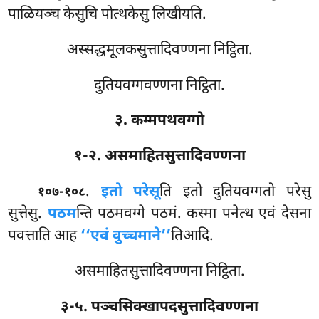
पाळियञ्च केसुचि पोत्थकेसु लिखीयति.
अस्सद्धमूलकसुत्तादिवण्णना निट्ठिता.
दुतियवग्गवण्णना निट्ठिता.
३. कम्मपथवग्गो
१-२. असमाहितसुत्तादिवण्णना
.
इतो परेसू
ति इतो दुतियवग्गतो परेसु
१०७-१०८
सुत्तेसु.
पठम
न्ति पठमवग्गे पठमं. कस्मा पनेत्थ एवं देसना
पवत्ताति आह
‘‘एवं वुच्चमाने’’
तिआदि.
असमाहितसुत्तादिवण्णना निट्ठिता.
३-५. पञ्चसिक्खापदसुत्तादिवण्णना