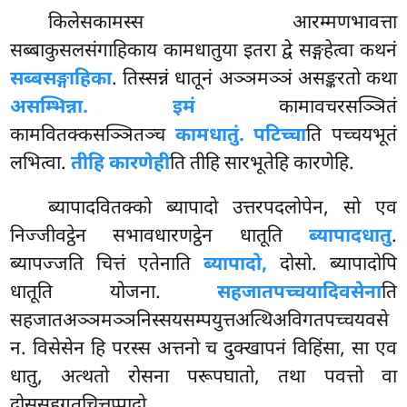
किलेसकामस्स आरम्मणभावत्ता
सब्बाकुसलसंगाहिकाय कामधातुया इतरा द्वे सङ्गहेत्वा कथनं
सब्बसङ्गाहिका
. तिस्सन्नं धातूनं अञ्ञमञ्ञं असङ्करतो कथा
असम्भिन्ना. इमं
कामावचरसञ्ञितं
कामवितक्कसञ्ञितञ्च
कामधातुं. पटिच्चा
ति पच्चयभूतं
लभित्वा.
तीहि कारणेही
ति तीहि सारभूतेहि कारणेहि.
ब्यापादवितक्को ब्यापादो उत्तरपदलोपेन, सो एव
निज्जीवट्ठेन सभावधारणट्ठेन धातूति
ब्यापादधातु
.
ब्यापज्जति चित्तं एतेनाति
ब्यापादो,
दोसो. ब्यापादोपि
धातूति योजना.
सहजातपच्चयादिवसेना
ति
सहजातअञ्ञमञ्ञनिस्सयसम्पयुत्तअत्थिअविगतपच्चयवसे
न. विसेसेन हि परस्स अत्तनो च दुक्खापनं विहिंसा, सा एव
धातु, अत्थतो रोसना परूपघातो, तथा पवत्तो वा
दोससहगतचित्तुप्पादो.