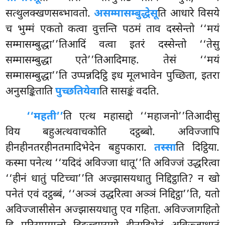
सत्थुलक्खणसब्भावतो.
असम्मासम्बुद्धेसू
ति आधारे विसये
च भुम्मं एकतो कत्वा
वुत्तन्ति पठमं ताव दस्सेन्तो ‘‘मयं
सम्मासम्बुद्धा’’तिआदिं वत्वा इतरं दस्सेन्तो ‘‘तेसु
सम्मासम्बुद्धा
एते’’तिआदिमाह. तेसं ‘‘मयं
सम्मासम्बुद्धा’’ति उप्पन्नदिट्ठि इध मूलभावेन पुच्छिता, इतरा
अनुसङ्किताति
पुच्छतियेवा
ति सासङ्कं वदति.
‘‘महती’’
ति एत्थ महासद्दो ‘‘महाजनो’’तिआदीसु
विय बहुअत्थवाचकोति दट्ठब्बो. अविज्जापि
हीनहीनतरहीनतमादिभेदेन बहुपकारा.
तस्सा
ति दिट्ठिया.
कस्मा पनेत्थ ‘‘यदिदं अविज्जा धातू’’ति अविज्जं उद्धरित्वा
‘‘हीनं धातुं पटिच्चा’’ति अज्झासयधातु निद्दिट्ठाति? न खो
पनेतं एवं दट्ठब्बं, ‘‘अञ्ञं उद्धरित्वा अञ्ञं निद्दिट्ठा’’ति, यतो
अविज्जासीसेन अज्झासयधातु एव गहिता. अविज्जागहितो