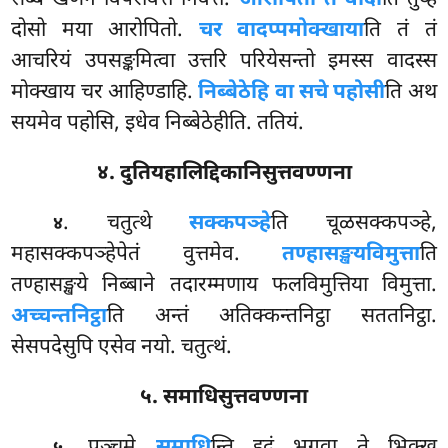
सब्बं खणेन विपरावत्तं निवत्तं.
आरोपितो ते वादो
ति तुय्हं
दोसो मया आरोपितो.
चर वादप्पमोक्खाया
ति तं तं
आचरियं उपसङ्कमित्वा उत्तरि परियेसन्तो इमस्स वादस्स
मोक्खाय चर आहिण्डाहि.
निब्बेठेहि वा सचे पहोसी
ति अथ
सयमेव पहोसि, इधेव निब्बेठेहीति. ततियं.
४. दुतियहालिद्दिकानिसुत्तवण्णना
. चतुत्थे
सक्कपञ्हे
ति चूळसक्कपञ्हे,
४
महासक्कपञ्हेपेतं वुत्तमेव.
तण्हासङ्खयविमुत्ता
ति
तण्हासङ्खये निब्बाने तदारम्मणाय फलविमुत्तिया विमुत्ता.
अच्चन्तनिट्ठा
ति अन्तं अतिक्कन्तनिट्ठा सततनिट्ठा.
सेसपदेसुपि एसेव नयो. चतुत्थं.
५. समाधिसुत्तवण्णना
. पञ्चमे
समाधि
न्ति इदं भगवा ते भिक्खू