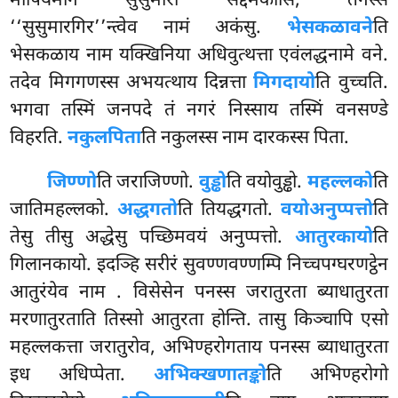
मापियमाने सुसुमारो सद्दमकासि, तेनस्स
‘‘सुसुमारगिर’’न्त्वेव नामं अकंसु.
भेसकळावने
ति
भेसकळाय नाम यक्खिनिया अधिवुत्थत्ता एवंलद्धनामे वने.
तदेव मिगगणस्स
अभयत्थाय दिन्नत्ता
मिगदायो
ति वुच्चति.
भगवा तस्मिं जनपदे तं नगरं निस्साय तस्मिं वनसण्डे
विहरति.
नकुलपिता
ति नकुलस्स नाम दारकस्स पिता.
जिण्णो
ति जराजिण्णो.
वुड्ढो
ति वयोवुड्ढो.
महल्लको
ति
जातिमहल्लको.
अद्धगतो
ति तियद्धगतो.
वयोअनुप्पत्तो
ति
तेसु तीसु अद्धेसु पच्छिमवयं अनुप्पत्तो.
आतुरकायो
ति
गिलानकायो. इदञ्हि सरीरं सुवण्णवण्णम्पि निच्चपग्घरणट्ठेन
आतुरंयेव नाम
. विसेसेन पनस्स जरातुरता ब्याधातुरता
मरणातुरताति तिस्सो आतुरता होन्ति. तासु किञ्चापि एसो
महल्लकत्ता जरातुरोव, अभिण्हरोगताय पनस्स ब्याधातुरता
इध अधिप्पेता.
अभिक्खणातङ्को
ति अभिण्हरोगो