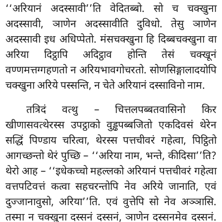
‘‘अरियानं अदस्सावी’’ति वेदितब्बो. सो च चक्खुना
अदस्सावी, ञाणेन अदस्सावीति दुविधो. तेसु ञाणेन
अदस्सावी इध अधिप्पेतो. मंसचक्खुना हि दिब्बचक्खुना वा
अरिया दिट्ठापि अदिट्ठाव होन्ति तेसं चक्खूनं
वण्णमत्तग्गहणतो न अरियभावगोचरतो. सोणसिङ्गालादयोपि
चक्खुना अरिये पस्सन्ति, न चेते अरियानं दस्साविनो नाम.
तत्रिदं वत्थु – चित्तलपब्बतवासिनो किर
खीणासवत्थेरस्स उपट्ठाको वुड्ढपब्बजितो एकदिवसं थेरेन
सद्धिं पिण्डाय चरित्वा, थेरस्स पत्तचीवरं गहेत्वा, पिट्ठितो
आगच्छन्तो थेरं पुच्छि – ‘‘अरिया नाम, भन्ते, कीदिसा’’ति?
थेरो आह – ‘‘इधेकच्चो महल्लको अरियानं पत्तचीवरं गहेत्वा
वत्तपटिवत्तं कत्वा सहचरन्तोपि नेव अरिये जानाति, एवं
दुज्जानावुसो, अरिया’’ति. एवं वुत्तेपि सो नेव अञ्ञासि.
तस्मा न चक्खुना दस्सनं दस्सनं, ञाणेन दस्सनमेव दस्सनं.