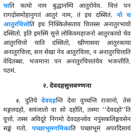
चा
ति कायो नाम बुद्धानम्पि आतुरोयेव. चित्तं पन
रागदोसमोहानुगतं आतुरं नाम, तं इध दस्सितं.
नो च
आतुरचित्तो
ति इध निक्किलेसताय चित्तस्स अनातुरभावो
दस्सितो. इति इमस्मिं सुत्ते लोकियमहाजनो आतुरकायो चेव
आतुरचित्तो चाति दस्सितो, खीणासवा आतुरकाया
अनातुरचित्ता, सत्त सेखा नेव आतुरचित्ता, न अनातुरचित्ताति
वेदितब्बा. भजमाना पन अनातुरचित्ततंयेव भजन्तीति.
पठमं.
२. देवदहसुत्तवण्णना
. दुतिये
देवदह
न्ति देवा वुच्चन्ति राजानो, तेसं
२
मङ्गलदहो, सयंजातो वा सो दहोति, तस्मा ‘‘देवदहो’’ति
वुत्तो. तस्स अविदूरे निगमो देवदहन्त्वेव नपुंसकलिङ्गवसेन
सङ्खं गतो.
पच्छाभूमगमिका
ति पच्छाभूमं अपरदिसायं