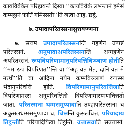
कायविवेकेन परिहायन्ते दिस्वा ‘‘कायविवेकं लभन्तानं इमेसं
कम्मट्ठानं फातिं गमिस्सती’’ति ञत्वा आह. छट्ठं.
७. उपादापरितस्सनासुत्तवण्णना
. सत्तमे
उपादापरितस्सन
न्ति गहणेन उप्पन्नं
७
परितस्सनं.
अनुपादाअपरितस्सन
न्ति अग्गहणेन
अपरितस्सनं.
रूपविपरिणामानुपरिवत्तिविञ्ञाणं होती
ति
‘‘मम रूपं विपरिणत’’न्ति वा ‘‘अहु वत मेतं, दानि वत मे
नत्थी’’ति वा आदिना नयेन कम्मविञ्ञाणं रूपस्स
भेदानुपरिवत्ति होति.
विपरिणामानुपरिवत्तिजा
ति
विपरिणामस्स अनुपरिवत्तितो विपरिणामारम्मणचित्ततो
जाता.
परितस्सना धम्मसमुप्पादा
ति तण्हापरितस्सना च
अकुसलधम्मसमुप्पादा च.
चित्त
न्ति कुसलचित्तं.
परियादाय
तिट्ठन्ती
ति परियादियित्वा तिट्ठन्ति.
उत्तासवा
ति सउत्तासो.