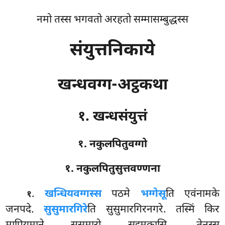
नमो तस्स भगवतो अरहतो सम्मासम्बुद्धस्स
संयुत्तनिकाये
खन्धवग्ग-अट्ठकथा
१. खन्धसंयुत्तं
१. नकुलपितुवग्गो
१. नकुलपितुसुत्तवण्णना
.
खन्धियवग्गस्स
पठमे
भग्गेसू
ति एवंनामके
१
जनपदे.
सुसुमारगिरे
ति सुसुमारगिरनगरे. तस्मिं किर