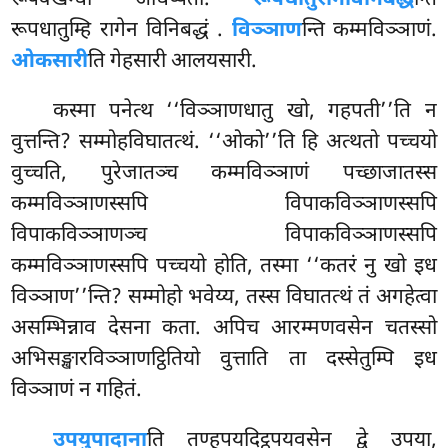
रूपधातुम्हि रागेन विनिबद्धं
.
विञ्ञाण
न्ति कम्मविञ्ञाणं.
ओकसारी
ति गेहसारी आलयसारी.
कस्मा
पनेत्थ ‘‘विञ्ञाणधातु खो, गहपती’’ति न
वुत्तन्ति? सम्मोहविघातत्थं. ‘‘ओको’’ति हि अत्थतो पच्चयो
वुच्चति, पुरेजातञ्च कम्मविञ्ञाणं पच्छाजातस्स
कम्मविञ्ञाणस्सपि विपाकविञ्ञाणस्सपि
विपाकविञ्ञाणञ्च विपाकविञ्ञाणस्सपि
कम्मविञ्ञाणस्सपि पच्चयो होति, तस्मा ‘‘कतरं नु खो इध
विञ्ञाण’’न्ति? सम्मोहो भवेय्य, तस्स विघातत्थं तं अगहेत्वा
असम्भिन्नाव देसना कता. अपिच आरम्मणवसेन चतस्सो
अभिसङ्खारविञ्ञाणट्ठितियो वुत्ताति ता दस्सेतुम्पि इध
विञ्ञाणं न गहितं.
उपयुपादाना
ति तण्हूपयदिट्ठूपयवसेन द्वे उपया,