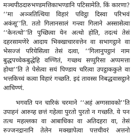
मञ्चपीठदारुभण्डमत्तिकाभण्डानि पटिसामेति. किं कारणा?
‘‘मा अञ्ञतित्थिया विहारं पविट्ठा दिस्वा परिभवं
अकंसू’’ति. ततो गिलानसालं गन्त्वा गिलाने अस्सासेत्वा
‘‘केनत्थो’’ति पुच्छित्वा येन अत्थो होति, तदत्थं
तेसं
दहरसामणेरे आदाय भिक्खाचारवत्तेन वा सभागट्ठाने वा
भेसज्जं परियेसित्वा तेसं दत्वा, ‘‘गिलानुपट्ठानं नाम
बुद्धपच्चेकबुद्धेहि वण्णितं, गच्छथ सप्पुरिसा अप्पमत्ता
होथा’’ति ते पेसेत्वा सयं पिण्डाय चरित्वा उपट्ठाककुले वा
भत्तकिच्चं कत्वा विहारं गच्छति. इदं तावस्स निबद्धवासट्ठाने
आचिण्णं.
भगवति
पन चारिकं चरमाने ‘‘अहं अग्गसावको’’ति
उपाहनं आरुय्ह छत्तं गहेत्वा पुरतो पुरतो न गच्छति. ये पन
तत्थ महल्लका वा आबाधिका वा अतिदहरा वा, तेसं
रुज्जनट्ठानानि तेलेन मक्खापेत्वा पत्तचीवरं अत्तनो