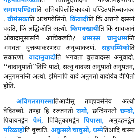
गहपतिपण्डिता
ति चित्तसुदत्तादयो पण्डितगहपतयो.
समणपण्डिता
ति सभियपिलोतिकादयो पण्डितपरिब्बाजका
.
वीमंसका
ति अत्थगवेसिनो.
किंवादी
ति किं अत्तनो दस्सनं
वदति, किं लद्धिकोति अत्थो.
किमक्खायी
ति किं सावकानं
ओवादानुसासनिं आचिक्खति?
धम्मस्स चानुधम्म
न्ति
भगवता वुत्तब्याकरणस्स अनुब्याकरणं.
सहधम्मिको
ति
सकारणो.
वादानुवादो
ति भगवता वुत्तवादस्स अनुवादो.
‘‘वादानुपातो’’तिपि पाठो, सत्थु वादस्स अनुपातो अनुपतनं,
अनुगमनन्ति अत्थो. इमिनापि वादं अनुगतो वादोयेव दीपितो
होति.
अविगतरागस्सा
तिआदीसु तण्हावसेनेव अत्थो
वेदितब्बो. तण्हा हि रज्जनतो
रागो,
छन्दियनतो
छन्दो,
पियायनट्ठेन
पेमं,
पिवितुकामट्ठेन
पिपासा,
अनुदहनट्ठेन
परिळाहो
ति वुच्चति.
अकुसले चावुसो, धम्मे
तिआदि कस्मा