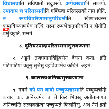
विघातवा
ति सविघातो सदुक्खो.
अपेक्खवा
ति सालयो.
उपादाय च परितस्सती
ति गण्हित्वा परितस्सको नाम होति.
न रूपविपरिणामानुपरिवत्ती
ति खीणासवस्स
कम्मविञ्ञाणमेव नत्थि, तस्मा रूपभेदानुपरिवत्ति न होतीति
📜
वत्तुं वट्टति. सत्तमं.
८. दुतियउपादापरितस्सनासुत्तवण्णना
. अट्ठमे तण्हामानदिट्ठिवसेन देसना कता. इति
८
पटिपाटिया चतूसु सुत्तेसु वट्टविवट्टमेव कथितं. अट्ठमं.
९. कालत्तयअनिच्चसुत्तवण्णना
. नवमे
को पन वादो पच्चुप्पन्नस्सा
ति पच्चुप्पन्नम्हि
९
कथाव का, अनिच्चमेव तं. ते किर भिक्खू अतीतानागतं
अनिच्चन्ति सल्लक्खेत्वा पच्चुप्पन्ने किलमिंसु, अथ नेसं इतो