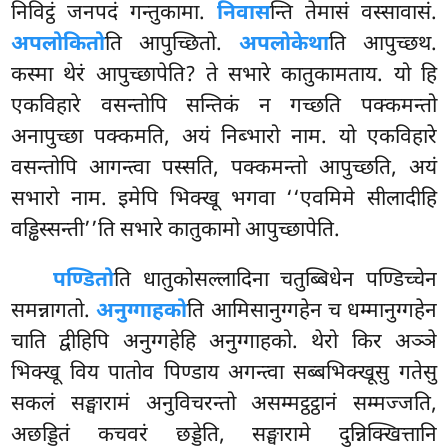
निविट्ठं जनपदं गन्तुकामा.
निवास
न्ति तेमासं वस्सावासं.
अपलोकितो
ति आपुच्छितो.
अपलोकेथा
ति आपुच्छथ.
कस्मा थेरं आपुच्छापेति? ते सभारे कातुकामताय. यो हि
एकविहारे वसन्तोपि सन्तिकं न गच्छति पक्कमन्तो
अनापुच्छा पक्कमति, अयं निब्भारो नाम. यो एकविहारे
वसन्तोपि आगन्त्वा पस्सति, पक्कमन्तो आपुच्छति, अयं
सभारो नाम. इमेपि भिक्खू भगवा ‘‘एवमिमे सीलादीहि
वड्ढिस्सन्ती’’ति सभारे कातुकामो आपुच्छापेति.
पण्डितो
ति धातुकोसल्लादिना चतुब्बिधेन पण्डिच्चेन
समन्नागतो.
अनुग्गाहको
ति आमिसानुग्गहेन च धम्मानुग्गहेन
चाति द्वीहिपि अनुग्गहेहि अनुग्गाहको. थेरो किर अञ्ञे
भिक्खू विय पातोव पिण्डाय अगन्त्वा सब्बभिक्खूसु गतेसु
सकलं सङ्घारामं अनुविचरन्तो असम्मट्ठट्ठानं सम्मज्जति,
अछड्डितं कचवरं छड्डेति, सङ्घारामे दुन्निक्खित्तानि