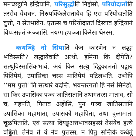
मनच्छट्ठानि इन्द्रियानि.
परिसुद्धो
ति निद्दोसो.
परियोदातो
ति
तस्सेव वेवचनं. निरुपक्किलेसतायेव हि एस परियोदातोति
वुत्तो, न सेतभावेन. एतस्स च परियोदाततं दिस्वाव
इन्द्रियानं
विप्पसन्नतं अञ्ञासि. नयग्गाहपञ्ञा किरेसा थेरस्स.
कथञ्हि नो सिया
ति केन कारणेन न लद्धा
भविस्सति? लद्धायेवाति अत्थो. इमिना किं दीपेति?
सत्थुविस्सासिकभावं. अयं किर सत्थु दिट्ठकालतो पट्ठाय
पितिपेमं, उपासिका चस्स मातिपेमं पटिलभति. उभोपि
‘‘मम पुत्तो’’ति सत्थारं वदन्ति. भवन्तरगतो हि नेसं सिनेहो.
सा किर उपासिका पञ्च जातिसतानि तथागतस्स माताव, सो
च, गहपति, पिताव अहोसि. पुन पञ्च जातिसतानि
उपासिका महामाता, उपासको महापिता, तथा चूळामाता
चूळपिताति. एवं सत्था दियड्ढअत्तभावसहस्सं तेसंयेव हत्थे
वड्ढितो. तेनेव ते यं नेव पुत्तस्स, न पितु सन्तिके कथेतुं