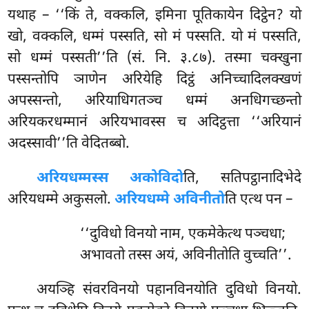
यथाह – ‘‘किं ते, वक्कलि, इमिना पूतिकायेन दिट्ठेन? यो
खो, वक्कलि, धम्मं पस्सति, सो मं पस्सति. यो मं पस्सति,
सो धम्मं पस्सती’’ति (सं. नि. ३.८७). तस्मा चक्खुना
पस्सन्तोपि ञाणेन अरियेहि दिट्ठं अनिच्चादिलक्खणं
अपस्सन्तो, अरियाधिगतञ्च धम्मं अनधिगच्छन्तो
अरियकरधम्मानं अरियभावस्स च अदिट्ठत्ता ‘‘अरियानं
अदस्सावी’’ति वेदितब्बो.
अरियधम्मस्स अकोविदो
ति, सतिपट्ठानादिभेदे
अरियधम्मे अकुसलो.
अरियधम्मे अविनीतो
ति एत्थ पन –
‘‘दुविधो विनयो नाम, एकमेकेत्थ पञ्चधा;
अभावतो तस्स अयं, अविनीतोति वुच्चति’’.
अयञ्हि
संवरविनयो पहानविनयोति दुविधो विनयो.