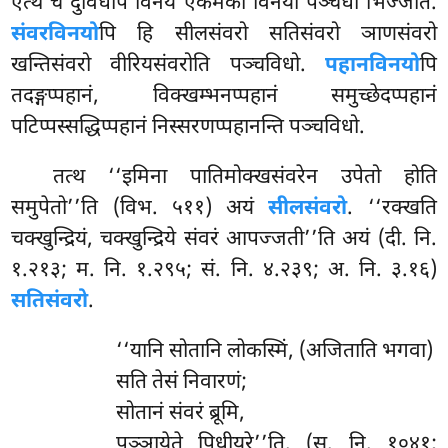
एत्थ च दुविधेपि विनये एकमेको विनयो पञ्चधा भिज्जति.
संवरविनयो
पि हि सीलसंवरो सतिसंवरो ञाणसंवरो
खन्तिसंवरो वीरियसंवरोति पञ्चविधो.
पहानविनयो
पि
तदङ्गप्पहानं, विक्खम्भनप्पहानं समुच्छेदप्पहानं
पटिप्पस्सद्धिप्पहानं निस्सरणप्पहानन्ति पञ्चविधो.
तत्थ ‘‘इमिना पातिमोक्खसंवरेन उपेतो होति
समुपेतो’’ति (विभ. ५११) अयं
सीलसंवरो
. ‘‘रक्खति
चक्खुन्द्रियं, चक्खुन्द्रिये संवरं आपज्जती’’ति अयं (दी. नि.
१.२१३; म. नि. १.२९५; सं. नि. ४.२३९; अ. नि. ३.१६)
सतिसंवरो
.
‘‘यानि सोतानि लोकस्मिं, (अजिताति भगवा)
सति तेसं निवारणं;
सोतानं संवरं ब्रूमि,
पञ्ञायेते पिधीयरे’’ति. (सु. नि. १०४१;