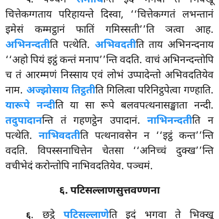
५
चित्तेकग्गताय परिहायन्ते दिस्वा, ‘‘चित्तेकग्गतं लभन्तानं
इमेसं कम्मट्ठानं फातिं गमिस्सती’’ति ञत्वा आह.
अभिनन्दती
ति पत्थेति.
अभिवदती
ति ताय अभिनन्दनाय
‘‘अहो पियं इट्ठं कन्तं मनाप’’न्ति वदति. वाचं अभिनन्दन्तोपि
च तं आरम्मणं निस्साय एवं लोभं उप्पादेन्तो अभिवदतियेव
नाम.
अज्झोसाय तिट्ठती
ति गिलित्वा परिनिट्ठपेत्वा गण्हाति.
या
रूपे नन्दी
ति या सा रूपे बलवपत्थनासङ्खाता नन्दी.
तदुपादान
न्ति तं गहणट्ठेन उपादानं.
नाभिनन्दती
ति न
पत्थेति.
नाभिवदती
ति पत्थनावसेन न ‘‘इट्ठं कन्त’’न्ति
वदति. विपस्सनाचित्तेन चेतसा ‘‘अनिच्चं दुक्ख’’न्ति
वचीभेदं करोन्तोपि नाभिवदतियेव. पञ्चमं.
६. पटिसल्लाणसुत्तवण्णना
. छट्ठे
पटिसल्लाणे
ति इदं भगवा ते भिक्खू
६