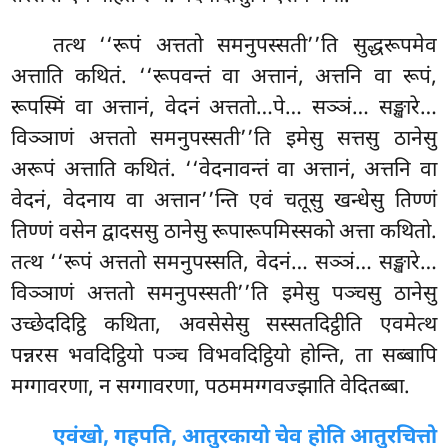
तत्थ ‘‘रूपं अत्ततो समनुपस्सती’’ति सुद्धरूपमेव
अत्ताति कथितं. ‘‘रूपवन्तं वा अत्तानं, अत्तनि वा रूपं,
रूपस्मिं वा अत्तानं, वेदनं अत्ततो…पे… सञ्ञं… सङ्खारे…
विञ्ञाणं अत्ततो समनुपस्सती’’ति इमेसु सत्तसु ठानेसु
अरूपं अत्ताति कथितं. ‘‘वेदनावन्तं वा अत्तानं, अत्तनि वा
वेदनं, वेदनाय वा अत्तान’’न्ति एवं चतूसु खन्धेसु तिण्णं
तिण्णं वसेन द्वादससु ठानेसु रूपारूपमिस्सको अत्ता कथितो.
तत्थ ‘‘रूपं अत्ततो समनुपस्सति, वेदनं… सञ्ञं… सङ्खारे…
विञ्ञाणं अत्ततो समनुपस्सती’’ति इमेसु पञ्चसु ठानेसु
उच्छेददिट्ठि कथिता, अवसेसेसु सस्सतदिट्ठीति एवमेत्थ
पन्नरस भवदिट्ठियो पञ्च विभवदिट्ठियो होन्ति, ता सब्बापि
मग्गावरणा, न सग्गावरणा, पठममग्गवज्झाति वेदितब्बा.
एवं
खो, गहपति, आतुरकायो चेव होति आतुरचित्तो