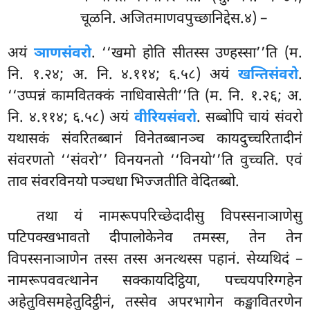
चूळनि. अजितमाणवपुच्छानिद्देस.४) –
अयं
ञाणसंवरो
. ‘‘खमो होति सीतस्स उण्हस्सा’’ति (म.
नि. १.२४; अ. नि. ४.११४; ६.५८) अयं
खन्तिसंवरो
.
‘‘उप्पन्नं कामवितक्कं नाधिवासेती’’ति (म. नि. १.२६; अ.
नि. ४.११४; ६.५८) अयं
वीरियसंवरो
. सब्बोपि चायं संवरो
यथासकं संवरितब्बानं विनेतब्बानञ्च कायदुच्चरितादीनं
संवरणतो ‘‘संवरो’’ विनयनतो ‘‘विनयो’’ति वुच्चति. एवं
ताव संवरविनयो पञ्चधा भिज्जतीति वेदितब्बो.
तथा यं नामरूपपरिच्छेदादीसु विपस्सनाञाणेसु
पटिपक्खभावतो दीपालोकेनेव तमस्स, तेन तेन
विपस्सनाञाणेन तस्स तस्स अनत्थस्स पहानं. सेय्यथिदं –
नामरूपववत्थानेन सक्कायदिट्ठिया, पच्चयपरिग्गहेन
अहेतुविसमहेतुदिट्ठीनं, तस्सेव अपरभागेन कङ्खावितरणेन