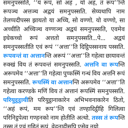
समनुपस्सति, ‘‘यं रूपं, सो अहं
, यो अहं, तं रूप’’न्ति
रूपञ्च
अत्तञ्च अद्वयं समनुपस्सति. सेय्यथापि नाम
तेलप्पदीपस्स झायतो या अच्चि, सो वण्णो. यो वण्णो, सा
अच्चीति अच्चिञ्च वण्णञ्च अद्वयं समनुपस्सति, एवमेव
इधेकच्चो रूपं अत्ततो समनुपस्सति…पे… अद्वयं
समनुपस्सतीति एवं रूपं ‘‘अत्ता’’ति दिट्ठिपस्सनाय पस्सति.
रूपवन्तं वा अत्तान
न्ति अरूपं ‘‘अत्ता’’ति गहेत्वा छायावन्तं
रुक्खं विय तं रूपवन्तं समनुपस्सति.
अत्तनि वा रूप
न्ति
अरूपमेव ‘‘अत्ता’’ति गहेत्वा पुप्फस्मिं गन्धं विय अत्तनि रूपं
समनुपस्सति.
रूपस्मिं वा अत्तान
न्ति अरूपमेव ‘‘अत्ता’’ति
गहेत्वा करण्डके मणिं विय तं अत्तानं रूपस्मिं समनुपस्सति.
परियुट्ठट्ठायी
ति परियुट्ठानाकारेन अभिभवनाकारेन ठितो,
‘‘अहं रूपं, मम रूप’’न्ति एवं तण्हादिट्ठीहि गिलित्वा
परिनिट्ठपेत्वा गण्हनको नाम होतीति अत्थो.
तस्स तं रूप
न्ति
तस्स तं एवं गहितं रूपं. वेदनादीसुपि एसेव नयो.