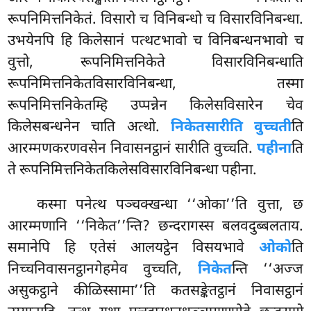
रूपनिमित्तनिकेतं. विसारो च विनिबन्धो च विसारविनिबन्धा.
उभयेनपि हि किलेसानं पत्थटभावो च विनिबन्धनभावो च
वुत्तो, रूपनिमित्तनिकेते विसारविनिबन्धाति
रूपनिमित्तनिकेतविसारविनिबन्धा, तस्मा
रूपनिमित्तनिकेतम्हि उप्पन्नेन
किलेसविसारेन चेव
किलेसबन्धनेन चाति अत्थो.
निकेतसारीति वुच्चती
ति
आरम्मणकरणवसेन निवासनट्ठानं सारीति वुच्चति.
पहीना
ति
ते रूपनिमित्तनिकेतकिलेसविसारविनिबन्धा पहीना.
कस्मा पनेत्थ पञ्चक्खन्धा ‘‘ओका’’ति वुत्ता, छ
आरम्मणानि ‘‘निकेत’’न्ति? छन्दरागस्स बलवदुब्बलताय.
समानेपि हि एतेसं आलयट्ठेन विसयभावे
ओको
ति
निच्चनिवासनट्ठानगेहमेव वुच्चति,
निकेत
न्ति
‘‘अज्ज
असुकट्ठाने कीळिस्सामा’’ति कतसङ्केतट्ठानं निवासट्ठानं