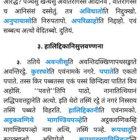
आरद्धं? पञ्चसु खन्धेसु अवीतरागस्स आदीनवं
, वीतरागस्स
च आनिसंसं दस्सेतुं. तत्र
अविघातो
ति निद्दुक्खो.
अनुपायासो
ति निरुपतापो.
अपरिळाहो
ति निद्दाहो. एवं
सब्बत्थ अत्थो वेदितब्बो. दुतियं.
३. हालिद्दिकानिसुत्तवण्णना
. ततिये
अवन्तीसू
ति अवन्तिदक्खिणापथसङ्खाते
३
अवन्तिरट्ठे.
कुररघरे
ति एवंनामके नगरे.
पपाते
ति एकतो
पपाते. तस्स किर पब्बतस्स एकं पस्सं छिन्दित्वा पातितं विय
अहोसि. ‘‘पवत्ते’’तिपि पाठो, नानातित्थियानं
लद्धिपवत्तट्ठानेति अत्थो. इति थेरो तस्मिं रट्ठे तं नगरं निस्साय
तस्मिं पब्बते विहरति.
हालिद्दिकानी
ति एवंनामको.
अट्ठकवग्गिये मागण्डियपञ्हे
ति अट्ठकवग्गिकम्हि
मागण्डियपञ्हो नाम अत्थि, तस्मिं पञ्हे.
रूपधातू
ति
रूपक्खन्धो अधिप्पेतो.
रूपधातुरागविनिबद्ध
न्ति