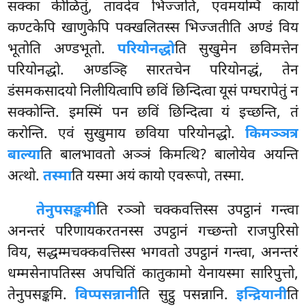
सक्का कीळितुं, तावदेव भिज्जति, एवमयम्पि कायो
कण्टकेपि खाणुकेपि पक्खलितस्स भिज्जतीति अण्डं विय
भूतोति अण्डभूतो.
परियोनद्धो
ति सुखुमेन छविमत्तेन
परियोनद्धो. अण्डञ्हि सारतचेन परियोनद्धं, तेन
डंसमकसादयो निलीयित्वापि छविं छिन्दित्वा यूसं पग्घरापेतुं न
सक्कोन्ति. इमस्मिं पन छविं छिन्दित्वा यं इच्छन्ति, तं
करोन्ति. एवं सुखुमाय छविया परियोनद्धो.
किमञ्ञत्र
बाल्या
ति बालभावतो अञ्ञं किमत्थि? बालोयेव अयन्ति
अत्थो.
तस्मा
ति यस्मा अयं कायो एवरूपो, तस्मा.
तेनुपसङ्कमी
ति रञ्ञो चक्कवत्तिस्स उपट्ठानं गन्त्वा
अनन्तरं परिणायकरतनस्स उपट्ठानं गच्छन्तो राजपुरिसो
विय, सद्धम्मचक्कवत्तिस्स भगवतो उपट्ठानं गन्त्वा, अनन्तरं
धम्मसेनापतिस्स
अपचितिं कातुकामो येनायस्मा सारिपुत्तो,
तेनुपसङ्कमि.
विप्पसन्नानी
ति सुट्ठु पसन्नानि.
इन्द्रियानी
ति