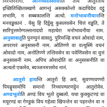
निरन्तररोगो.
अनिच्चदस्सावी
ति ताय आतुरताय
इच्छितिच्छितक्खणे आगन्तुं असक्कोन्तो कदाचिदेव दट्ठुं
लभामि, न सब्बकालन्ति अत्थो.
मनोभावनीयान
न्ति
मनवड्ढकानं
. येसु हि दिट्ठेसु कुसलवसेन चित्तं वड्ढति, ते
सारिपुत्तमोग्गल्लानादयो महाथेरा मनोभावनीया नाम.
अनुसासतू
ति पुनप्पुनं सासतु. पुरिमञ्हि वचनं ओवादो नाम,
अपरापरं अनुसासनी नाम. ओतिण्णे वा वत्थुस्मिं वचनं
ओवादो नाम, अनोतिण्णे तन्तिवसेन वा पवेणिवसेन वा वुत्तं
अनुसासनी नाम. अपिच ओवादोति वा अनुसासनीति वा
अत्थतो एकमेव, ब्यञ्जनमत्तमेव नानं.
आतुरो हाय
न्ति आतुरो हि अयं, सुवण्णवण्णो
पियङ्गुसामोपि समानो निच्चपग्घरणट्ठेन आतुरोयेव.
अण्डभूतो
ति अण्डं विय भूतो दुब्बलो. यथा कुक्कुटण्डं वा
मयूरण्डं वा गेण्डुकं विय गहेत्वा खिपन्तेन वा पहरन्तेन वा न