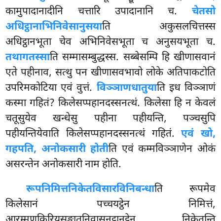
कामुपादानादीनि चत्तारि उपादानानि च.
चेतसो
अधिट्ठानाभिनिवेसानुसया
ति अकुसलचित्तस्स
अधिट्ठानभूता चेव अभिनिवेसभूता च अनुसयभूता च.
तथागतस्सा
ति सम्मासम्बुद्धस्स. सब्बेसम्पि हि खीणासवानं
एते पहीनाव, सत्थु पन खीणासवभावो लोके अतिपाकटोति
उपरिमकोटिया एवं वुत्तं.
विञ्ञाणधातुया
ति इध विञ्ञाणं
कस्मा गहितं? किलेसप्पहानदस्सनत्थं. किलेसा हि न केवलं
चतूसुयेव खन्धेसु पहीना पहीयन्ति, पञ्चसुपि
पहीयन्तियेवाति किलेसप्पहानदस्सनत्थं गहितं.
एवं खो,
गहपति, अनोकसारी होती
ति एवं कम्मविञ्ञाणेन ओकं
असरन्तेन अनोकसारी नाम होति.
रूपनिमित्तनिकेतविसारविनिबन्धा
ति
रूपमेव
किलेसानं पच्चयट्ठेन निमित्तं,
आरम्मणकिरियसङ्खातनिवासनट्ठानट्ठेन निकेतन्ति