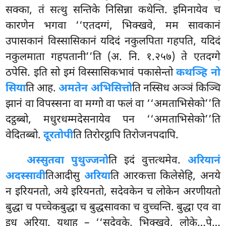
सक्का, तं सत्थु सन्तिके निसिन्ना कथेन्ति. इमिनायेव च
कारणेन भगवा ‘‘एतदग्गं, भिक्खवे, मम सावकानं
उपासकानं विस्सासिकानं यदिदं नकुलपिता गहपति, यदिदं
नकुलमाता गहपतानी’’ति (अ. नि. १.२५७) ते एतदग्गे
ठपेसि. इति सो इमं विस्सासिकभावं पकासेन्तो
कथञ्हि नो
सिया
ति आह.
अमतेन अभिसित्तो
ति नस्सिध अञ्ञं किञ्चि
झानं वा विपस्सना वा मग्गो वा फलं वा ‘‘अमताभिसेको’’ति
दट्ठब्बो, मधुरधम्मदेसनायेव पन ‘‘अमताभिसेको’’ति
वेदितब्बो.
दूरतोपी
ति तिरोरट्ठापि तिरोजनपदापि.
अस्सुतवा पुथुज्जनो
ति इदं वुत्तत्थमेव.
अरियानं
अदस्सावी
तिआदीसु
अरिया
ति आरकत्ता किलेसेहि, अनये
न इरियनतो, अये इरियनतो, सदेवकेन च लोकेन अरणीयतो
बुद्धा च पच्चेकबुद्धा च बुद्धसावका च वुच्चन्ति. बुद्धा एव वा
इध अरिया. यथाह – ‘‘सदेवके, भिक्खवे, लोके…पे…