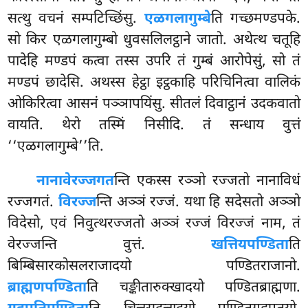
सत्थु वचनं सम्पटिच्छिंसु.
एळगलागुम्बे
ति गच्छमण्डपके.
सो किर एळगलागुम्बो धुवसलिलट्ठाने जातो. अथेत्थ चतूहि
पादेहि मण्डपं कत्वा तस्स उपरि तं गुम्बं आरोपेसुं, सो तं
मण्डपं छादेसि. अथस्स हेट्ठा इट्ठकाहि परिचिनित्वा वालिकं
ओकिरित्वा आसनं पञ्ञापयिंसु. सीतलं दिवाट्ठानं उदकवातो
वायति. थेरो तस्मिं निसीदि. तं सन्धाय वुत्तं
‘‘एळगलागुम्बे’’ति.
नानावेरज्जगत
न्ति एकस्स रञ्ञो रज्जतो नानाविधं
रज्जगतं.
विरज्ज
न्ति अञ्ञं रज्जं. यथा हि सदेसतो अञ्ञो
विदेसो, एवं निवुत्थरज्जतो अञ्ञं
रज्जं विरज्जं नाम, तं
वेरज्जन्ति वुत्तं.
खत्तियपण्डिता
ति
बिम्बिसारकोसलराजादयो पण्डितराजानो.
ब्राह्मणपण्डिता
ति चङ्कीतारुक्खादयो पण्डितब्राह्मणा.