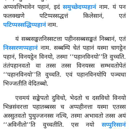
अप्पवत्तिभावेन पहानं, इदं
समुच्छेदप्पहानं
नाम. यं पन
फलक्खणे पटिप्पस्सद्धत्तं किलेसानं, एतं
पटिप्पस्सद्धिप्पहानं
नाम.
यं सब्बसङ्खतनिस्सटत्ता पहीनसब्बसङ्खतं निब्बानं, एतं
निस्सरणप्पहानं
नाम. सब्बम्पि चेतं पहानं यस्मा चागट्ठेन
पहानं, विनयट्ठेन विनयो, तस्मा ‘‘पहानविनयो’’ति वुच्चति.
तंतंपहानवतो वा तस्स तस्स विनयस्स सम्भवतोपेतं
‘‘पहानविनयो’’ति वुच्चति. एवं पहानविनयोपि पञ्चधा
भिज्जतीति वेदितब्बो.
एवमयं सङ्खेपतो दुविधो, भेदतो च दसविधो विनयो
भिन्नसंवरत्ता पहातब्बस्स च अप्पहीनत्ता यस्मा एतस्स
अस्सुतवतो पुथुज्जनस्स नत्थि, तस्मा अभावतो तस्स अयं
‘‘अविनीतो’’ति वुच्चतीति. एस नयो
सप्पुरिसानं