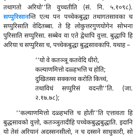
तथागतो अरियो’’ति वुच्चतीति (सं. नि. ५.१०९८).
सप्पुरिसान
न्ति एत्थ पन पच्चेकबुद्धा तथागतसावका च
सप्पुरिसाति वेदितब्बा. ते हि लोकुत्तरगुणयोगेन सोभना
पुरिसाति
सप्पुरिसा. सब्बेव वा एते द्वेधापि वुत्ता. बुद्धापि हि
अरिया च सप्पुरिसा च, पच्चेकबुद्धा बुद्धसावकापि. यथाह –
‘‘यो
वे कतञ्ञू कतवेदि धीरो,
कल्याणमित्तो दळ्हभत्ति च होति;
दुखितस्स सक्कच्च करोति किच्चं,
तथाविधं सप्पुरिसं वदन्ती’’ति. (जा.
२.१७.७८);
‘‘कल्याणमित्तो दळ्हभत्ति च होती’’ति एत्तावता हि
बुद्धसावको वुत्तो, कतञ्ञुतादीहि पच्चेकबुद्धबुद्धाति. इदानि
यो तेसं अरियानं अदस्सनसीलो, न च दस्सने साधुकारी, सो