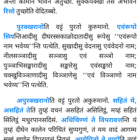
अन्तो कामानं भावेन अतुच्छो. सुक्कपक्खो तेसं अभावेन
रित्तो
तुच्छोति वेदितब्बो.
पुरक्खरानो
ति वट्टं पुरतो कुरुमानो.
एवंरूपो
सिय
न्तिआदीसु दीघरस्सकाळोदातादीसु रूपेसु ‘‘एवंरूपो
नाम भवेय्य’’न्ति पत्थेति. सुखादीसु वेदनासु एवंवेदनो नाम;
नीलसञ्ञादीसु सञ्ञासु एवं सञ्ञो नाम;
पुञ्ञाभिसङ्खारादीसु सङ्खारेसु एवंसङ्खारो नाम;
चक्खुविञ्ञाणादीसु
विञ्ञाणेसु ‘‘एवं विञ्ञाणो नाम
भवेय्य’’न्ति पत्थेति.
अपुरक्खरानो
ति
वट्टं पुरतो अकुरुमानो.
सहितं मे,
असहितं ते
ति तुय्हं वचनं असहितं असिलिट्ठं, मय्हं सहितं
सिलिट्ठं मधुरपानसदिसं.
अधिचिण्णं ते विपरावत्त
न्ति यं
तुय्हं दीघेन कालेन परिचितं सुप्पगुणं, तं मम वादं आगम्म