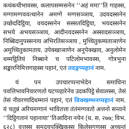
कथंकथीभावस्स, कलापसम्मसनेन ‘‘अहं ममा’’ति गाहस्स,
मग्गामग्गववत्थानेन अमग्गे मग्गसञ्ञाय, उदयदस्सनेन
उच्छेददिट्ठिया, वयदस्सनेन सस्सतदिट्ठिया, भयदस्सनेन
सभये अभयसञ्ञाय, आदीनवदस्सनेन अस्सादसञ्ञाय,
निब्बिदानुपस्सनाय अभिरतिसञ्ञाय
, मुच्चितुकम्यताञाणेन
अमुच्चितुकामताय. उपेक्खाञाणेन अनुपेक्खाय, अनुलोमेन
धम्मट्ठितियं निब्बाने च पटिलोमभावस्स, गोत्रभुना
सङ्खारनिमित्तगाहस्स पहानं, एतं
तदङ्गप्पहानं
नाम.
यं
पन उपचारप्पनाभेदेन समाधिना
पवत्तिभावनिवारणतो घटप्पहारेनेव उदकपिट्ठे सेवालस्स, तेसं
तेसं नीवरणादिधम्मानं पहानं, एतं
विक्खम्भनप्पहानं
नाम.
यं चतुन्नं अरियमग्गानं भावितत्ता तंतंमग्गवतो अत्तनो सन्ताने
‘‘दिट्ठिगतानं पहानाया’’तिआदिना नयेन (ध. स. २७७; विभ.
६२८) वुत्तस्स समुदयपक्खिकस्स किलेसगणस्स अच्चन्तं