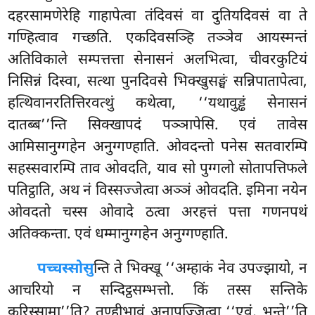
दहरसामणेरेहि गाहापेत्वा तंदिवसं वा दुतियदिवसं वा ते
गण्हित्वाव गच्छति. एकदिवसञ्हि तञ्ञेव आयस्मन्तं
अतिविकाले सम्पत्तत्ता सेनासनं अलभित्वा, चीवरकुटियं
निसिन्नं दिस्वा, सत्था पुनदिवसे भिक्खुसङ्घं सन्निपातापेत्वा,
हत्थिवानरतित्तिरवत्थुं कथेत्वा, ‘‘यथावुड्ढं सेनासनं
दातब्ब’’न्ति सिक्खापदं
पञ्ञापेसि. एवं तावेस
आमिसानुग्गहेन अनुग्गण्हाति. ओवदन्तो पनेस सतवारम्पि
सहस्सवारम्पि ताव ओवदति, याव सो पुग्गलो सोतापत्तिफले
पतिट्ठाति, अथ नं विस्सज्जेत्वा अञ्ञं ओवदति. इमिना नयेन
ओवदतो चस्स ओवादे ठत्वा अरहत्तं पत्ता गणनपथं
अतिक्कन्ता. एवं धम्मानुग्गहेन अनुग्गण्हाति.
पच्चस्सोसु
न्ति ते भिक्खू ‘‘अम्हाकं नेव उपज्झायो, न
आचरियो न सन्दिट्ठसम्भत्तो. किं तस्स सन्तिके
करिस्सामा’’ति? तुण्हीभावं अनापज्जित्वा ‘‘एवं, भन्ते’’ति