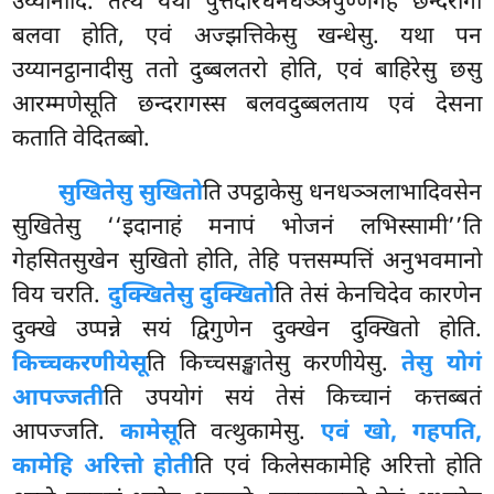
उय्यानादि. तत्थ यथा पुत्तदारधनधञ्ञपुण्णगेहे छन्दरागो
बलवा होति, एवं अज्झत्तिकेसु खन्धेसु. यथा पन
उय्यानट्ठानादीसु ततो दुब्बलतरो होति, एवं बाहिरेसु छसु
आरम्मणेसूति छन्दरागस्स बलवदुब्बलताय एवं देसना
कताति वेदितब्बो.
सुखितेसु सुखितो
ति उपट्ठाकेसु धनधञ्ञलाभादिवसेन
सुखितेसु ‘‘इदानाहं मनापं भोजनं लभिस्सामी’’ति
गेहसितसुखेन सुखितो होति, तेहि पत्तसम्पत्तिं अनुभवमानो
विय चरति.
दुक्खितेसु दुक्खितो
ति तेसं केनचिदेव कारणेन
दुक्खे उप्पन्ने सयं द्विगुणेन दुक्खेन दुक्खितो होति.
किच्चकरणीयेसू
ति किच्चसङ्खातेसु करणीयेसु.
तेसु योगं
आपज्जती
ति उपयोगं सयं तेसं किच्चानं कत्तब्बतं
आपज्जति.
कामेसू
ति वत्थुकामेसु.
एवं खो, गहपति,
कामेहि अरित्तो होती
ति एवं किलेसकामेहि अरित्तो होति