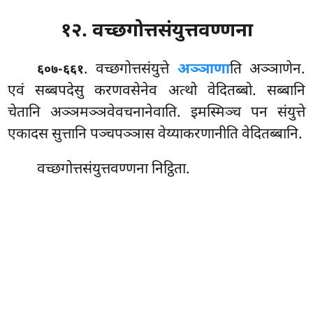
१२. वच्छगोत्तसंयुत्तवण्णना
. वच्छगोत्तसंयुत्ते
अञ्ञाणा
ति अञ्ञाणेन.
६०७-६६१
एवं सब्बपदेसु करणवसेनेव अत्थो वेदितब्बो. सब्बानि
चेतानि अञ्ञमञ्ञवेवचनानेवाति. इमस्मिञ्च पन संयुत्ते
एकादस सुत्तानि पञ्चपञ्ञास वेय्याकरणानीति वेदितब्बानि.
वच्छगोत्तसंयुत्तवण्णना निट्ठिता.