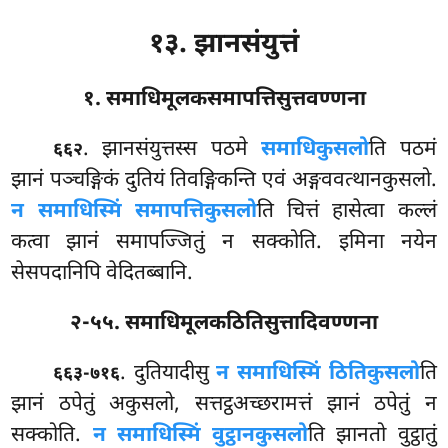
१३. झानसंयुत्तं
१. समाधिमूलकसमापत्तिसुत्तवण्णना
. झानसंयुत्तस्स
पठमे
समाधिकुसलो
ति पठमं
६६२
झानं पञ्चङ्गिकं दुतियं तिवङ्गिकन्ति एवं अङ्गववत्थानकुसलो.
न समाधिस्मिं समापत्तिकुसलो
ति चित्तं हासेत्वा कल्लं
कत्वा झानं समापज्जितुं न सक्कोति. इमिना नयेन
सेसपदानिपि वेदितब्बानि.
२-५५. समाधिमूलकठितिसुत्तादिवण्णना
. दुतियादीसु
न समाधिस्मिं ठितिकुसलो
ति
६६३-७१६
झानं ठपेतुं अकुसलो, सत्तट्ठअच्छरामत्तं झानं ठपेतुं न
सक्कोति.
न समाधिस्मिं वुट्ठानकुसलो
ति झानतो वुट्ठातुं