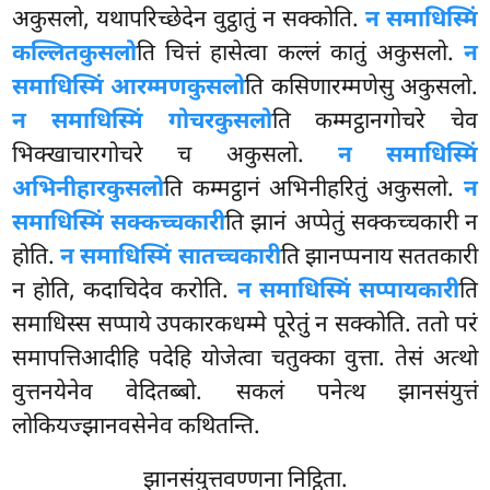
अकुसलो, यथापरिच्छेदेन वुट्ठातुं न सक्कोति.
न समाधिस्मिं
कल्लितकुसलो
ति चित्तं हासेत्वा कल्लं कातुं अकुसलो.
न
समाधिस्मिं आरम्मणकुसलो
ति कसिणारम्मणेसु अकुसलो.
न समाधिस्मिं गोचरकुसलो
ति कम्मट्ठानगोचरे चेव
भिक्खाचारगोचरे च अकुसलो.
न समाधिस्मिं
अभिनीहारकुसलो
ति कम्मट्ठानं अभिनीहरितुं अकुसलो.
न
समाधिस्मिं सक्कच्चकारी
ति झानं अप्पेतुं सक्कच्चकारी न
होति.
न समाधिस्मिं सातच्चकारी
ति झानप्पनाय सततकारी
न होति, कदाचिदेव करोति.
न समाधिस्मिं सप्पायकारी
ति
समाधिस्स सप्पाये उपकारकधम्मे पूरेतुं न सक्कोति. ततो परं
समापत्तिआदीहि
पदेहि
योजेत्वा चतुक्का वुत्ता. तेसं अत्थो
वुत्तनयेनेव वेदितब्बो. सकलं पनेत्थ झानसंयुत्तं
लोकियज्झानवसेनेव कथितन्ति.
झानसंयुत्तवण्णना निट्ठिता.