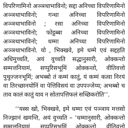
विपरिणामिनो अञ्ञथाभाविनो; सद्दा अनिच्चा विपरिणामिनो
अञ्ञथाभाविनो; गन्धा अनिच्चा
विपरिणामिनो
अञ्ञथाभाविनो
; रसा अनिच्चा विपरिणामिनो
अञ्ञथाभाविनो; फोट्ठब्बा अनिच्चा विपरिणामिनो
अञ्ञथाभाविनो; धम्मा अनिच्चा विपरिणामिनो
अञ्ञथाभाविनो. यो
, भिक्खवे, इमे धम्मे एवं सद्दहति
अधिमुच्चति, अयं वुच्चति सद्धानुसारी, ओक्कन्तो
सम्मत्तनियामं, सप्पुरिसभूमिं ओक्कन्तो, वीतिवत्तो
पुथुज्जनभूमिं; अभब्बो तं कम्मं कातुं, यं कम्मं कत्वा निरयं
वा तिरच्छानयोनिं वा पेत्तिविसयं
वा उपपज्जेय्य; अभब्बो च
ताव कालं कातुं याव न सोतापत्तिफलं सच्छिकरोति’’.
‘‘यस्स खो, भिक्खवे, इमे धम्मा एवं पञ्ञाय मत्तसो
निज्झानं खमन्ति, अयं वुच्चति – ‘धम्मानुसारी, ओक्कन्तो
सम्मत्तनियामं, सप्पुरिसभूमिं ओक्कन्तो, वीतिवत्तो