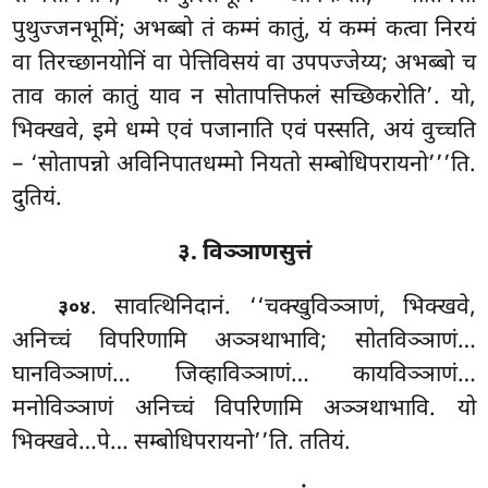
पुथुज्जनभूमिं; अभब्बो तं कम्मं कातुं, यं कम्मं कत्वा निरयं
वा तिरच्छानयोनिं वा पेत्तिविसयं वा उपपज्जेय्य; अभब्बो च
ताव कालं कातुं याव न सोतापत्तिफलं सच्छिकरोति’. यो,
भिक्खवे, इमे धम्मे एवं पजानाति एवं पस्सति, अयं वुच्चति
– ‘सोतापन्नो अविनिपातधम्मो नियतो सम्बोधिपरायनो’’’ति.
दुतियं.
३. विञ्ञाणसुत्तं
. सावत्थिनिदानं. ‘‘चक्खुविञ्ञाणं, भिक्खवे,
३०४
अनिच्चं विपरिणामि अञ्ञथाभावि; सोतविञ्ञाणं…
घानविञ्ञाणं… जिव्हाविञ्ञाणं… कायविञ्ञाणं…
मनोविञ्ञाणं अनिच्चं विपरिणामि अञ्ञथाभावि. यो
भिक्खवे…पे… सम्बोधिपरायनो’’ति. ततियं.