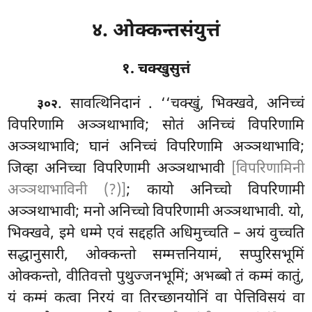
४. ओक्कन्तसंयुत्तं
१. चक्खुसुत्तं
. सावत्थिनिदानं
. ‘‘चक्खुं, भिक्खवे, अनिच्चं
३०२
विपरिणामि अञ्ञथाभावि; सोतं अनिच्चं विपरिणामि
अञ्ञथाभावि; घानं अनिच्चं विपरिणामि अञ्ञथाभावि;
जिव्हा अनिच्चा विपरिणामी अञ्ञथाभावी
[विपरिणामिनी
अञ्ञथाभाविनी (?)]
; कायो अनिच्चो विपरिणामी
अञ्ञथाभावी; मनो अनिच्चो विपरिणामी अञ्ञथाभावी. यो,
भिक्खवे, इमे धम्मे एवं सद्दहति अधिमुच्चति – अयं वुच्चति
सद्धानुसारी, ओक्कन्तो सम्मत्तनियामं, सप्पुरिसभूमिं
ओक्कन्तो, वीतिवत्तो पुथुज्जनभूमिं; अभब्बो तं कम्मं कातुं,
यं कम्मं कत्वा निरयं वा तिरच्छानयोनिं वा पेत्तिविसयं वा