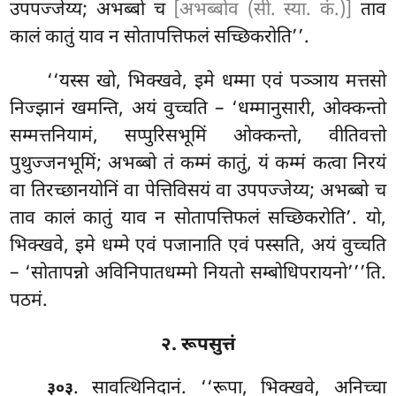
उपपज्जेय्य; अभब्बो च
[अभब्बोव (सी. स्या. कं.)]
ताव
कालं कातुं याव न सोतापत्तिफलं सच्छिकरोति’’.
‘‘यस्स खो, भिक्खवे, इमे धम्मा एवं पञ्ञाय मत्तसो
निज्झानं खमन्ति, अयं वुच्चति – ‘धम्मानुसारी, ओक्कन्तो
सम्मत्तनियामं, सप्पुरिसभूमिं ओक्कन्तो, वीतिवत्तो
पुथुज्जनभूमिं; अभब्बो तं कम्मं कातुं, यं कम्मं कत्वा निरयं
वा तिरच्छानयोनिं वा पेत्तिविसयं वा उपपज्जेय्य; अभब्बो च
ताव कालं कातुं याव न सोतापत्तिफलं सच्छिकरोति’. यो,
भिक्खवे, इमे धम्मे एवं पजानाति एवं पस्सति, अयं वुच्चति
– ‘सोतापन्नो अविनिपातधम्मो नियतो सम्बोधिपरायनो’’’ति.
पठमं.
२. रूपसुत्तं
. सावत्थिनिदानं. ‘‘रूपा, भिक्खवे, अनिच्चा
३०३