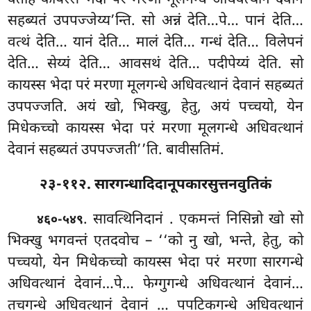
सहब्यतं उपपज्जेय्य’न्ति. सो अन्नं देति…पे… पानं देति…
वत्थं देति… यानं देति… मालं देति… गन्धं देति… विलेपनं
देति… सेय्यं देति… आवसथं देति… पदीपेय्यं देति. सो
कायस्स भेदा परं मरणा मूलगन्धे अधिवत्थानं देवानं सहब्यतं
उपपज्जति. अयं खो, भिक्खु, हेतु, अयं पच्चयो, येन
मिधेकच्चो कायस्स भेदा परं मरणा मूलगन्धे अधिवत्थानं
देवानं सहब्यतं उपपज्जती’’ति. बावीसतिमं.
२३-११२. सारगन्धादिदानूपकारसुत्तनवुतिकं
. सावत्थिनिदानं
. एकमन्तं निसिन्नो खो सो
४६०-५४९
भिक्खु भगवन्तं एतदवोच – ‘‘को नु खो, भन्ते, हेतु, को
पच्चयो, येन मिधेकच्चो कायस्स भेदा परं मरणा सारगन्धे
अधिवत्थानं देवानं…पे… फेग्गुगन्धे अधिवत्थानं देवानं…
तचगन्धे अधिवत्थानं देवानं
… पपटिकगन्धे अधिवत्थानं