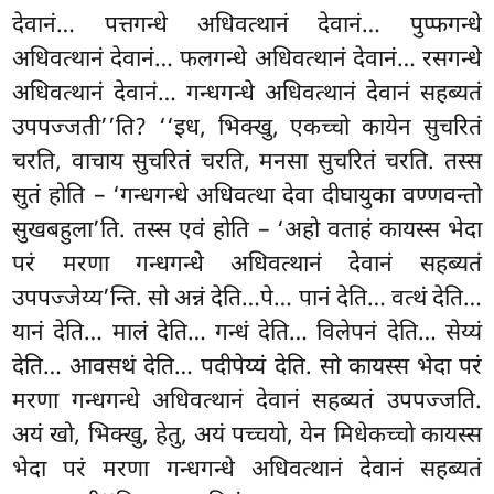
देवानं… पत्तगन्धे अधिवत्थानं देवानं… पुप्फगन्धे
अधिवत्थानं देवानं… फलगन्धे अधिवत्थानं देवानं… रसगन्धे
अधिवत्थानं देवानं… गन्धगन्धे अधिवत्थानं देवानं सहब्यतं
उपपज्जती’’ति? ‘‘इध, भिक्खु, एकच्चो कायेन सुचरितं
चरति, वाचाय सुचरितं चरति, मनसा सुचरितं चरति. तस्स
सुतं होति – ‘गन्धगन्धे अधिवत्था देवा दीघायुका वण्णवन्तो
सुखबहुला’ति. तस्स एवं होति – ‘अहो वताहं कायस्स भेदा
परं मरणा गन्धगन्धे अधिवत्थानं देवानं सहब्यतं
उपपज्जेय्य’न्ति. सो अन्नं देति…पे… पानं देति… वत्थं देति…
यानं देति… मालं देति… गन्धं देति… विलेपनं
देति… सेय्यं
देति… आवसथं देति… पदीपेय्यं देति. सो कायस्स भेदा परं
मरणा गन्धगन्धे अधिवत्थानं देवानं सहब्यतं उपपज्जति.
अयं खो, भिक्खु, हेतु, अयं पच्चयो, येन मिधेकच्चो कायस्स
भेदा परं मरणा गन्धगन्धे अधिवत्थानं देवानं सहब्यतं