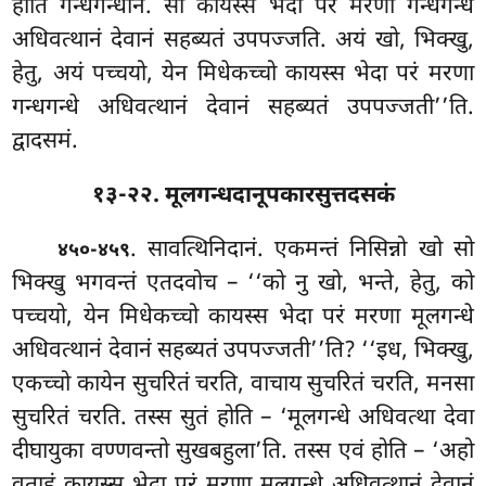
होति गन्धगन्धानं. सो कायस्स भेदा परं मरणा गन्धगन्धे
अधिवत्थानं देवानं सहब्यतं उपपज्जति. अयं खो, भिक्खु,
हेतु, अयं
पच्चयो, येन मिधेकच्चो कायस्स भेदा परं मरणा
गन्धगन्धे अधिवत्थानं देवानं सहब्यतं उपपज्जती’’ति.
द्वादसमं.
१३-२२. मूलगन्धदानूपकारसुत्तदसकं
. सावत्थिनिदानं. एकमन्तं निसिन्नो खो सो
४५०-४५९
भिक्खु भगवन्तं एतदवोच – ‘‘को नु खो, भन्ते, हेतु, को
पच्चयो, येन मिधेकच्चो कायस्स भेदा परं मरणा मूलगन्धे
अधिवत्थानं देवानं सहब्यतं उपपज्जती’’ति? ‘‘इध, भिक्खु,
एकच्चो कायेन सुचरितं चरति, वाचाय सुचरितं चरति, मनसा
सुचरितं चरति. तस्स सुतं होति – ‘मूलगन्धे अधिवत्था देवा
दीघायुका वण्णवन्तो सुखबहुला’ति. तस्स एवं होति – ‘अहो
वताहं कायस्स भेदा परं मरणा मूलगन्धे अधिवत्थानं देवानं