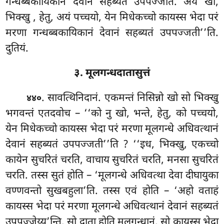
गन्धब्बकायिकानं देवानं सहब्यतं उपपज्जति. अयं खो,
भिक्खु
, हेतु, अयं पच्चयो, येन मिधेकच्चो कायस्स भेदा परं
मरणा गन्धब्बकायिकानं देवानं सहब्यतं उपपज्जती’’ति.
दुतियं.
३. मूलगन्धदातासुत्तं
. सावत्थिनिदानं. एकमन्तं निसिन्नो खो सो भिक्खु
४४०
भगवन्तं
एतदवोच – ‘‘को नु खो, भन्ते, हेतु, को पच्चयो,
येन मिधेकच्चो कायस्स भेदा परं मरणा मूलगन्धे अधिवत्थानं
देवानं सहब्यतं उपपज्जती’’ति
? ‘‘इध, भिक्खु, एकच्चो
कायेन सुचरितं चरति, वाचाय सुचरितं चरति, मनसा सुचरितं
चरति. तस्स सुतं होति – ‘मूलगन्धे अधिवत्था देवा दीघायुका
वण्णवन्तो सुखबहुला’ति. तस्स एवं होति – ‘अहो वताहं
कायस्स भेदा परं मरणा मूलगन्धे अधिवत्थानं देवानं सहब्यतं
उपपज्जेय्य’न्ति. सो दाता होति मूलगन्धानं. सो कायस्स भेदा