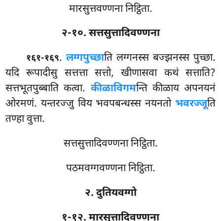
मारसुत्तवण्णना निट्ठिता.
२-१०. सत्तसुत्तादिवण्णना
.
लग्गपुच्छा
ति लग्गनस्स बज्झनस्स पुच्छा.
१६१-१६९
यदि रूपादीसु सत्तत्ता सत्तो, खीणासवा कथं सत्ताति?
सत्तभूतपुब्बाति कत्वा.
कीळाविगम
न्ति कीळाय अपनयनं
ओरमणं. यन्तरज्जु विय भवपबन्धस्स नयनतो
भवरज्जू
ति
तण्हा वुत्ता.
सत्तसुत्तादिवण्णना निट्ठिता.
पठमवग्गवण्णना निट्ठिता.
२. दुतियवग्गो
१-१२. मारसुत्तादिवण्णना