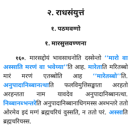
२. राधसंयुत्तं
१. पठमवग्गो
१. मारसुत्तवण्णना
. मारसद्दोयं
भावसाधनोति दस्सेन्तो
‘‘मारो वा
१६०
अस्साति मरणं वा भवेय्या’’
ति आह.
मारेता
ति मरितब्बो
मारं मरणं एतब्बोति आह
‘‘मारेतब्बो’’
ति.
अनुपादानिब्बानत्था
ति फलविमुत्तिसङ्खाता अरहतो
अरहन्तता नाम यावदेव अनुपादानिब्बानत्था.
निब्बानब्भन्तरे
ति अनुपादानिब्बानाधिगमस्स अब्भन्तरे ततो
ओरमेव इदं मग्गं ब्रह्मचरियं वुस्सति, न ततो परं.
अस्सा
ति
ब्रह्मचरियस्स.