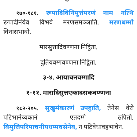
.
रूपादिविनिमुत्तं
मरणं नाम नत्थि
१७०-१८१
रूपादीनंयेव विभवे मरणसमञ्ञाति.
मरणधम्मो
विनासभावो.
मारसुत्तादिवण्णना निट्ठिता.
दुतियवग्गवण्णना निट्ठिता.
३-४. आयाचनवग्गादि
१-११. मारादिसुत्तएकादसकवण्णना
.
सुखुमं
कारणं उपट्ठाति,
तेनेस थेरो
१८२-२०५
पटिभानेय्यकानं एतदग्गे ठपितो.
विमुत्तिपरिपाचनीयधम्मवसेनेव,
न पटिवेधावहभावेन.