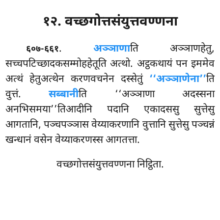
१२. वच्छगोत्तसंयुत्तवण्णना
.
अञ्ञाणा
ति
अञ्ञाणहेतु,
६०७-६६१
सच्चपटिच्छादकसम्मोहहेतूति अत्थो. अट्ठकथायं पन इममेव
अत्थं हेतुअत्थेन करणवचनेन दस्सेतुं
‘‘अञ्ञाणेना’’
ति
वुत्तं.
सब्बानी
ति ‘‘अञ्ञाणा अदस्सना
अनभिसमया’’तिआदीनि पदानि एकादससु सुत्तेसु
आगतानि, पञ्चपञ्ञास वेय्याकरणानि वुत्तानि सुत्तेसु पञ्चन्नं
खन्धानं वसेन वेय्याकरणस्स आगतत्ता.
वच्छगोत्तसंयुत्तवण्णना निट्ठिता.