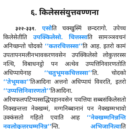
६. किलेससंयुत्तवण्णना
.
एसो
ति
चक्खुस्मिं छन्दरागो. उपेच्च
३२२-३३१
किलेसेतीति
उपक्किलेसो. चित्तस्सा
ति सामञ्ञवचनं
अनिच्छन्तो चोदको
‘‘कतरचित्तस्सा’’
ति आह. इतरो कामं
उपतापनमलीनभावकरणवसेन उपक्किलेसो लोकुत्तरस्स
नत्थि, विबाधनट्ठो पन अत्थेव उप्पत्तिनिवारणतोति
अधिप्पायेनाह
‘‘चतुभूमकचित्तस्सा’’
ति. चोदको
‘‘तेभूमका’’
तिआदिना अत्तनो अधिप्पायं विवरति, इतरो
‘‘उप्पत्तिनिवारणतो’’
तिआदिना.
अरियफलपटिप्पस्सद्धिपहानवसेन पवत्तिया
सब्बसंकिलेसतो
निक्खन्तत्ता नेक्खम्मं, मग्गनिब्बानानं पन नेक्खम्मभावो
उक्कंसतो गहितो एवाति आह
‘‘नेक्खम्मनिन्नन्ति
नवलोकुत्तरधम्मनिन्न’’
न्ति.
अभिजानित्वा
ति