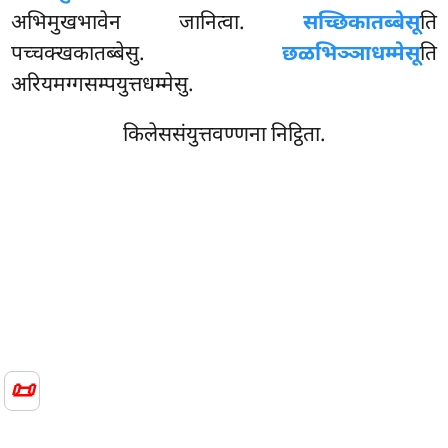
अभिमुखभावेन जानित्वा.
सच्छिकातब्बेसू
ति
पच्चक्खकातब्बेसु.
छळभिञ्ञाधम्मेसू
ति
अरियमग्गसम्पयुत्तधम्मेसु.
किलेससंयुत्तवण्णना निट्ठिता.
📜