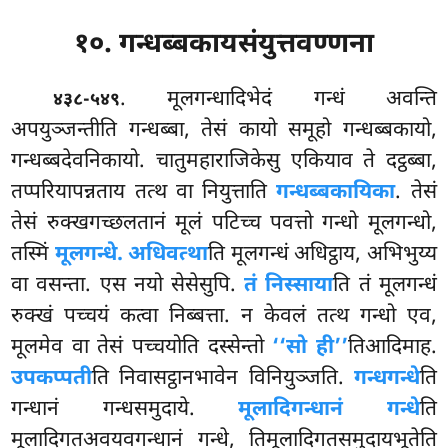
१०. गन्धब्बकायसंयुत्तवण्णना
. मूलगन्धादिभेदं
गन्धं अवन्ति
४३८-५४९
अपयुञ्जन्तीति गन्धब्बा, तेसं कायो समूहो गन्धब्बकायो,
गन्धब्बदेवनिकायो. चातुमहाराजिकेसु एकियाव ते दट्ठब्बा,
तप्परियापन्नताय तत्थ वा नियुत्ताति
गन्धब्बकायिका
. तेसं
तेसं रुक्खगच्छलतानं मूलं पटिच्च पवत्तो गन्धो मूलगन्धो,
तस्मिं
मूलगन्धे. अधिवत्था
ति मूलगन्धं अधिट्ठाय, अभिभुय्य
वा वसन्ता. एस नयो सेसेसुपि.
तं निस्साया
ति तं मूलगन्धं
रुक्खं पच्चयं कत्वा निब्बत्ता. न केवलं तत्थ गन्धो एव,
मूलमेव वा तेसं पच्चयोति दस्सेन्तो
‘‘सो ही’’
तिआदिमाह.
उपकप्पती
ति निवासट्ठानभावेन विनियुञ्जति.
गन्धगन्धे
ति
गन्धानं गन्धसमुदाये.
मूलादिगन्धानं गन्धे
ति
मूलादिगतअवयवगन्धानं गन्धे, तिमूलादिगतसमुदायभूतेति