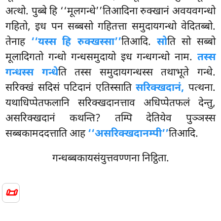
अत्थो. पुब्बे हि ‘‘मूलगन्धे’’तिआदिना रुक्खानं अवयवगन्धो
गहितो, इध पन सब्बसो गहितत्ता समुदायगन्धो वेदितब्बो.
तेनाह
‘‘यस्स हि रुक्खस्सा’’
तिआदि.
सो
ति सो सब्बो
मूलादिगतो गन्धो गन्धसमुदायो इध गन्धगन्धो नाम.
तस्स
गन्धस्स गन्धे
ति तस्स समुदायगन्धस्स तथाभूते गन्धे.
सरिक्खं सदिसं पटिदानं एतिस्साति
सरिक्खदानं,
पत्थना.
यथाधिप्पेतफलानि सरिक्खदानत्ताव अधिप्पेतफलं देन्तु,
असरिक्खदानं कथन्ति? तम्पि देतियेव पुञ्ञस्स
सब्बकामददत्ताति आह
‘‘असरिक्खदानम्पी’’
तिआदि.
गन्धब्बकायसंयुत्तवण्णना निट्ठिता.
📜