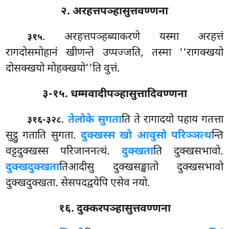
२. अरहत्तपञ्हासुत्तवण्णना
. अरहत्तपञ्हब्याकरणे
यस्मा अरहत्तं
३१५
रागदोसमोहानं खीणन्ते उप्पज्जति, तस्मा ‘‘रागक्खयो
दोसक्खयो मोहक्खयो’’ति वुत्तं.
३-१५. धम्मवादीपञ्हासुत्तादिवण्णना
.
ते
लोके सुगता
ति ते रागादयो पहाय गतत्ता
३१६-३२८
सुट्ठु गताति सुगता.
दुक्खस्स खो आवुसो परिञ्ञत्थ
न्ति
वट्टदुक्खस्स परिजाननत्थं.
दुक्खता
ति दुक्खसभावो.
दुक्खदुक्खता
तिआदीसु दुक्खसङ्खातो दुक्खसभावो
दुक्खदुक्खता. सेसपदद्वयेपि एसेव नयो.
१६. दुक्करपञ्हासुत्तवण्णना