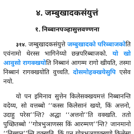
४. जम्बुखादकसंयुत्तं
१. निब्बानपञ्हासुत्तवण्णना
. जम्बुखादकसंयुत्ते
जम्बुखादको परिब्बाजको
ति
३१४
एवंनामो थेरस्स भागिनेय्यो छन्नपरिब्बाजको.
यो खो
आवुसो रागक्खयो
ति निब्बानं आगम्म रागो खीयति, तस्मा
निब्बानं रागक्खयोति वुच्चति.
दोसमोहक्खयेसुपि
एसेव
नयो.
यो पन इमिनाव सुत्तेन किलेसक्खयमत्तं निब्बानन्ति
वदेय्य, सो वत्तब्बो ‘‘कस्स किलेसानं खयो, किं अत्तनो,
उदाहु परेस’’न्ति? अद्धा ‘‘अत्तनो’’ति वक्खति. ततो
पुच्छितब्बो ‘‘गोत्रभुञाणस्स किं आरम्मण’’न्ति? जानमानो
‘‘निब्बान’’न्ति वक्खति. किं पन गोत्रभुञाणक्खणे किलेसा