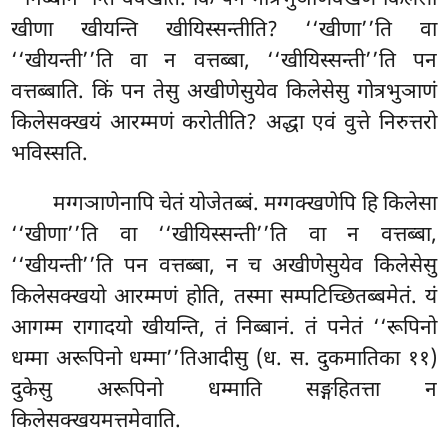
खीणा खीयन्ति खीयिस्सन्तीति? ‘‘खीणा’’ति वा
‘‘खीयन्ती’’ति वा न वत्तब्बा, ‘‘खीयिस्सन्ती’’ति पन
वत्तब्बाति. किं पन तेसु अखीणेसुयेव किलेसेसु गोत्रभुञाणं
किलेसक्खयं आरम्मणं करोतीति? अद्धा एवं वुत्ते निरुत्तरो
भविस्सति.
मग्गञाणेनापि चेतं योजेतब्बं. मग्गक्खणेपि हि किलेसा
‘‘खीणा’’ति वा ‘‘खीयिस्सन्ती’’ति वा न वत्तब्बा,
‘‘खीयन्ती’’ति पन वत्तब्बा, न च अखीणेसुयेव किलेसेसु
किलेसक्खयो आरम्मणं होति, तस्मा सम्पटिच्छितब्बमेतं. यं
आगम्म रागादयो खीयन्ति, तं निब्बानं. तं पनेतं ‘‘रूपिनो
धम्मा अरूपिनो धम्मा’’तिआदीसु (ध. स. दुकमातिका ११)
दुकेसु अरूपिनो धम्माति सङ्गहितत्ता न
किलेसक्खयमत्तमेवाति.