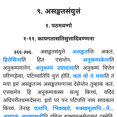
९. असङ्खतसंयुत्तं
१. पठमवग्गो
१-११. कायगतासतिसुत्तादिवण्णना
. असङ्खतसंयुत्ते
असङ्खत
न्ति अकतं.
३६६-३७६
हितेसिना
ति हितं एसन्तेन.
अनुकम्पकेना
ति
अनुकम्पमानेन.
अनुकम्पं उपादाया
ति अनुकम्पं चित्तेन
परिग्गहेत्वा, पटिच्चातिपि वुत्तं होति.
कतं वो तं मया
ति तं
मया इमं असङ्खतञ्च असङ्खतमग्गञ्च देसेन्तेन तुम्हाकं कतं.
एत्तकमेव हि अनुकम्पकस्स सत्थु किच्चं, यदिदं
अविपरीतधम्मदेसना. इतो परं पन पटिपत्ति नाम सावकानं
किच्चं. तेनाह
एतानि, भिक्खवे, रुक्खमूलानि…पे…
अम्हाकं अनुसासनी
ति इमिना रुक्खमूलसेनासनं दस्सेति.