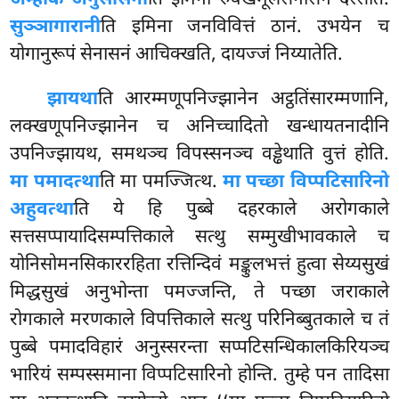
सुञ्ञागारानी
ति इमिना जनविवित्तं ठानं. उभयेन च
योगानुरूपं सेनासनं आचिक्खति, दायज्जं निय्यातेति.
झायथा
ति आरम्मणूपनिज्झानेन अट्ठतिंसारम्मणानि,
लक्खणूपनिज्झानेन च अनिच्चादितो खन्धायतनादीनि
उपनिज्झायथ, समथञ्च विपस्सनञ्च वड्ढेथाति वुत्तं होति.
मा पमादत्था
ति मा पमज्जित्थ.
मा पच्छा विप्पटिसारिनो
अहुवत्था
ति ये हि पुब्बे दहरकाले अरोगकाले
सत्तसप्पायादिसम्पत्तिकाले सत्थु सम्मुखीभावकाले च
योनिसोमनसिकाररहिता रत्तिन्दिवं मङ्कुलभत्तं हुत्वा सेय्यसुखं
मिद्धसुखं अनुभोन्ता पमज्जन्ति, ते पच्छा जराकाले
रोगकाले मरणकाले विपत्तिकाले सत्थु परिनिब्बुतकाले च तं
पुब्बे पमादविहारं अनुस्सरन्ता सप्पटिसन्धिकालकिरियञ्च
भारियं सम्पस्समाना विप्पटिसारिनो होन्ति. तुम्हे पन तादिसा