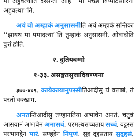
मा अहुवत्थाति दस्सेन्तो आह
‘‘मा पच्छा विप्पटिसारिनो
अहुवत्था’’ति.
अयं
वो अम्हाकं अनुसासनी
ति अयं अम्हाकं सन्तिका
‘‘झायथ मा पमादत्था’’ति तुम्हाकं अनुसासनी, ओवादोति
वुत्तं होति.
२. दुतियवग्गो
१-३३. असङ्खतसुत्तादिवण्णना
.
काये
कायानुपस्सी
तिआदीसु यं वत्तब्बं, तं
३७७-४०९
परतो वक्खाम.
अनत
न्तिआदीसु तण्हानतिया अभावेन अनतं. चतुन्नं
आसवानं अभावेन
अनासवं
. परमत्थसच्चताय
सच्चं
. वट्टस्स
परभागट्ठेन
पारं
. सण्हट्ठेन
निपुणं
. सुट्ठु दुद्दसताय
सुदुद्दसं
.