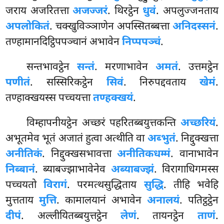
जराय अजरितत्ता
अजज्जरं
. थिरट्ठेन
धुवं
. अपलुज्जनताय
अपलोकितं
. चक्खुविञ्ञाणेन अपस्सितब्बत्ता
अनिदस्सनं
.
तण्हामानदिट्ठिपपञ्चानं अभावेन
निप्पपञ्चं
.
सन्तभावट्ठेन
सन्तं
. मरणाभावेन
अमतं
. उत्तमट्ठेन
पणीतं
. सस्सिरिकट्ठेन
सिवं
. निरुपद्दवताय
खेमं
.
तण्हाक्खयस्स पच्चयत्ता
तण्हक्खयं
.
विम्हापनीयट्ठेन अच्छरं पहरितब्बयुत्तकन्ति
अच्छरियं
.
अभूतमेव भूतं अजातं हुत्वा अत्थीति वा
अब्भुतं
. निद्दुक्खत्ता
अनीतिकं
. निद्दुक्खसभावत्ता
अनीतिकधम्मं
. वानाभावेन
निब्बानं
. ब्याबज्झाभावेनेव
अब्याबज्झं
. विरागाधिगमस्स
पच्चयतो
विरागं
. परमत्थसुद्धिताय
सुद्धि
. तीहि भवेहि
मुत्तताय
मुत्ति
. कामालयानं अभावेन
अनालयं
. पतिट्ठट्ठेन
दीपं
. अल्लीयितब्बयुत्तट्ठेन
लेणं
. तायनट्ठेन
ताणं
.