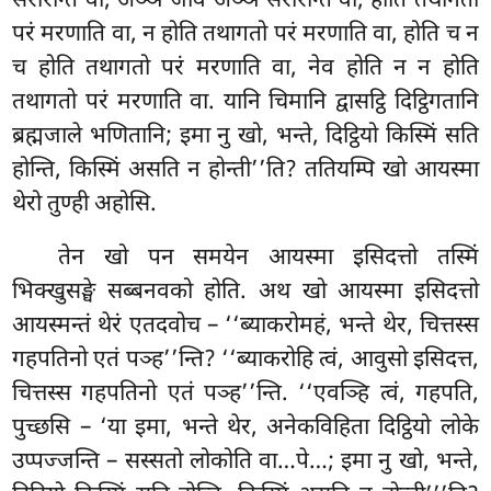
सरीरन्ति वा, अञ्ञं जीवं अञ्ञं सरीरन्ति वा, होति तथागतो
परं मरणाति वा, न होति तथागतो परं मरणाति वा, होति च न
च होति तथागतो परं मरणाति वा, नेव होति न न होति
तथागतो परं मरणाति वा. यानि चिमानि द्वासट्ठि दिट्ठिगतानि
ब्रह्मजाले भणितानि; इमा नु खो, भन्ते, दिट्ठियो किस्मिं सति
होन्ति, किस्मिं असति न होन्ती’’ति? ततियम्पि खो आयस्मा
थेरो तुण्ही अहोसि.
तेन खो पन समयेन आयस्मा इसिदत्तो तस्मिं
भिक्खुसङ्घे सब्बनवको होति. अथ खो आयस्मा इसिदत्तो
आयस्मन्तं थेरं एतदवोच – ‘‘ब्याकरोमहं, भन्ते थेर, चित्तस्स
गहपतिनो एतं पञ्ह’’न्ति? ‘‘ब्याकरोहि त्वं, आवुसो इसिदत्त,
चित्तस्स गहपतिनो एतं पञ्ह’’न्ति. ‘‘एवञ्हि
त्वं, गहपति,
पुच्छसि – ‘या इमा, भन्ते थेर, अनेकविहिता दिट्ठियो लोके
उप्पज्जन्ति – सस्सतो लोकोति वा…पे…; इमा नु खो, भन्ते,