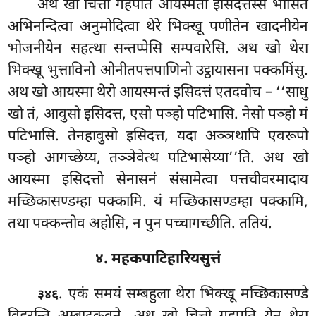
अथ खो चित्तो गहपति आयस्मतो इसिदत्तस्स भासितं
अभिनन्दित्वा अनुमोदित्वा थेरे भिक्खू पणीतेन खादनीयेन
भोजनीयेन सहत्था सन्तप्पेसि सम्पवारेसि. अथ खो थेरा
भिक्खू भुत्ताविनो ओनीतपत्तपाणिनो
उट्ठायासना पक्कमिंसु.
अथ खो आयस्मा थेरो आयस्मन्तं इसिदत्तं एतदवोच – ‘‘साधु
खो तं, आवुसो इसिदत्त, एसो पञ्हो पटिभासि. नेसो पञ्हो मं
पटिभासि. तेनहावुसो इसिदत्त, यदा अञ्ञथापि एवरूपो
पञ्हो आगच्छेय्य, तञ्ञेवेत्थ पटिभासेय्या’’ति. अथ खो
आयस्मा इसिदत्तो सेनासनं संसामेत्वा पत्तचीवरमादाय
मच्छिकासण्डम्हा पक्कामि. यं मच्छिकासण्डम्हा पक्कामि,
तथा पक्कन्तोव अहोसि, न पुन पच्चागच्छीति. ततियं.
४. महकपाटिहारियसुत्तं
. एकं
समयं सम्बहुला थेरा भिक्खू मच्छिकासण्डे
३४६