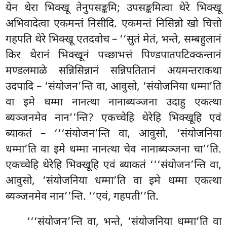
येन थेरा भिक्खू तेनुपसङ्कमि; उपसङ्कमित्वा थेरे भिक्खू
अभिवादेत्वा एकमन्तं निसीदि. एकमन्तं निसिन्नो खो चित्तो
गहपति थेरे भिक्खू एतदवोच – ‘‘सुतं मेतं, भन्ते, सम्बहुलानं
किर थेरानं भिक्खूनं पच्छाभत्तं पिण्डपातपटिक्कन्तानं
मण्डलमाळे सन्निसिन्नानं सन्निपतितानं अयमन्तराकथा
उदपादि – ‘संयोजन’न्ति वा, आवुसो, ‘संयोजनिया धम्मा’ति
वा इमे धम्मा नानत्था नानाब्यञ्जना उदाहु एकत्था
ब्यञ्जनमेव नान’’न्ति? एकच्चेहि थेरेहि भिक्खूहि
एवं
ब्याकतं – ‘‘‘संयोजन’न्ति वा, आवुसो, ‘संयोजनिया
धम्मा’ति वा इमे धम्मा नानत्था चेव नानाब्यञ्जना चा’’ति.
एकच्चेहि थेरेहि भिक्खूहि एवं ब्याकतं ‘‘‘संयोजन’न्ति वा,
आवुसो, ‘संयोजनिया धम्मा’ति वा इमे धम्मा एकत्था
ब्यञ्जनमेव नान’’न्ति. ‘‘एवं, गहपती’’ति.
‘‘‘संयोजन’न्ति वा, भन्ते, ‘संयोजनिया धम्मा’ति वा