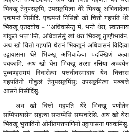
विहरन्ति अम्बाटकवने. अथ
खो चित्तो गहपति येन थेरा
भिक्खू तेनुपसङ्कमि; उपसङ्कमित्वा थेरे भिक्खू अभिवादेत्वा
एकमन्तं निसीदि. एकमन्तं निसिन्नो खो चित्तो गहपति थेरे
भिक्खू एतदवोच – ‘‘अधिवासेन्तु मे, भन्ते थेरा, स्वातनाय
गोकुले भत्त’’न्ति. अधिवासेसुं खो थेरा भिक्खू तुण्हीभावेन.
अथ खो चित्तो गहपति थेरानं भिक्खूनं अधिवासनं विदित्वा
उट्ठायासना थेरे भिक्खू अभिवादेत्वा पदक्खिणं कत्वा
पक्कामि. अथ खो थेरा भिक्खू तस्सा रत्तिया अच्चयेन
पुब्बण्हसमयं निवासेत्वा पत्तचीवरमादाय येन चित्तस्स
गहपतिनो गोकुलं तेनुपसङ्कमिंसु; उपसङ्कमित्वा पञ्ञत्ते
आसने निसीदिंसु.
अथ खो चित्तो गहपति थेरे भिक्खू पणीतेन
सप्पिपायासेन सहत्था सन्तप्पेसि
सम्पवारेसि. अथ खो थेरा
भिक्खू भुत्ताविनो ओनीतपत्तपाणिनो उट्ठायासना पक्कमिंसु.