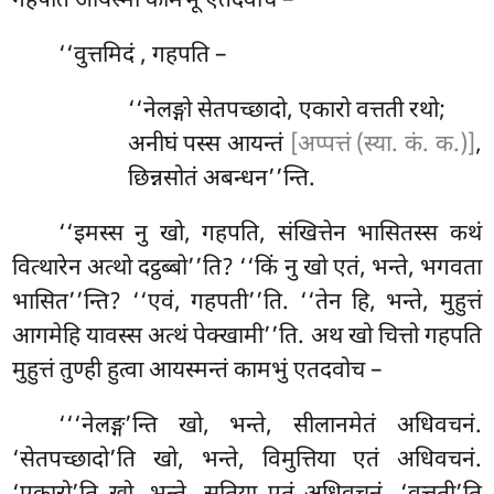
गहपतिं आयस्मा कामभू एतदवोच –
‘‘वुत्तमिदं
, गहपति –
‘‘नेलङ्गो सेतपच्छादो, एकारो वत्तती रथो;
अनीघं पस्स आयन्तं
[अप्पत्तं (स्या. कं. क.)]
,
छिन्नसोतं अबन्धन’’न्ति.
‘‘इमस्स नु खो, गहपति, संखित्तेन भासितस्स कथं
वित्थारेन अत्थो दट्ठब्बो’’ति? ‘‘किं नु खो एतं, भन्ते, भगवता
भासित’’न्ति? ‘‘एवं, गहपती’’ति. ‘‘तेन हि, भन्ते, मुहुत्तं
आगमेहि यावस्स अत्थं पेक्खामी’’ति. अथ खो चित्तो गहपति
मुहुत्तं तुण्ही हुत्वा आयस्मन्तं कामभुं एतदवोच –
‘‘‘नेलङ्ग’न्ति
खो, भन्ते, सीलानमेतं अधिवचनं.
‘सेतपच्छादो’ति खो, भन्ते, विमुत्तिया एतं अधिवचनं.