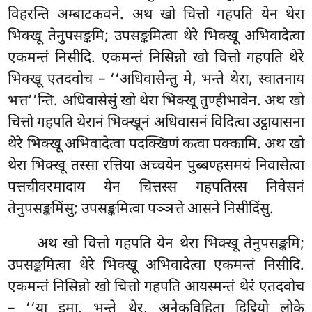
विहरन्ति अम्बाटकवने. अथ खो चित्तो गहपति येन थेरा
भिक्खू
तेनुपसङ्कमि; उपसङ्कमित्वा थेरे भिक्खू अभिवादेत्वा
एकमन्तं निसीदि. एकमन्तं निसिन्नो खो चित्तो गहपति थेरे
भिक्खू एतदवोच – ‘‘अधिवासेन्तु मे, भन्ते थेरा, स्वातनाय
भत्त’’न्ति. अधिवासेसुं खो थेरा भिक्खू तुण्हीभावेन. अथ खो
चित्तो गहपति थेरानं भिक्खूनं अधिवासनं विदित्वा उट्ठायासना
थेरे भिक्खू अभिवादेत्वा पदक्खिणं कत्वा पक्कामि. अथ खो
थेरा भिक्खू तस्सा रत्तिया अच्चयेन पुब्बण्हसमयं निवासेत्वा
पत्तचीवरमादाय येन चित्तस्स गहपतिस्स निवेसनं
तेनुपसङ्कमिंसु; उपसङ्कमित्वा पञ्ञत्ते आसने निसीदिंसु.
अथ
खो चित्तो गहपति येन थेरा भिक्खू तेनुपसङ्कमि;
उपसङ्कमित्वा थेरे भिक्खू अभिवादेत्वा एकमन्तं निसीदि.
एकमन्तं निसिन्नो खो चित्तो गहपति आयस्मन्तं थेरं एतदवोच
– ‘‘या इमा, भन्ते थेर, अनेकविहिता दिट्ठियो लोके