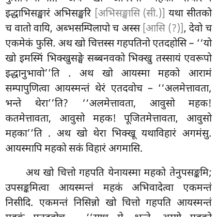
इद्धाभिसङ्खारं
अभिसङ्खरि
[अभिसङ्खासि (सी.)]
यथा सीतको
च वातो वायि, अब्भसम्पिलापो च अस्स
[आसि (?)]
, देवो च
एकमेकं फुसि. अथ खो चित्तस्स गहपतिनो एतदहोसि – ‘‘यो
खो इमस्मिं भिक्खुसङ्घे सब्बनवको भिक्खु तस्सायं एवरूपो
इद्धानुभावो’’ति
. अथ खो आयस्मा महको आरामं
सम्पापुणित्वा आयस्मन्तं थेरं एतदवोच – ‘‘अलमेत्तावता,
भन्ते थेरा’’ति? ‘‘अलमेत्तावता, आवुसो महक!
कतमेत्तावता, आवुसो महक! पूजितमेत्तावता, आवुसो
महका’’ति
. अथ खो थेरा भिक्खू यथाविहारं अगमंसु.
आयस्मापि महको सकं विहारं अगमासि.
अथ खो चित्तो गहपति येनायस्मा महको
तेनुपसङ्कमि;
उपसङ्कमित्वा आयस्मन्तं महकं अभिवादेत्वा एकमन्तं
निसीदि. एकमन्तं निसिन्नो खो चित्तो गहपति आयस्मन्तं