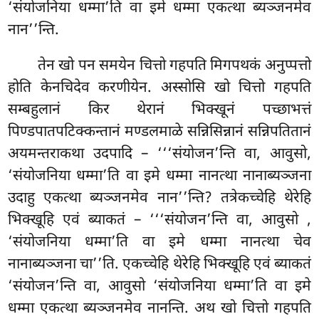
‘संयोजनिया धम्मा’ति वा इमे धम्मा एकत्था ब्यञ्जनमेव
नान’’न्ति.
तेन खो पन समयेन चित्तो गहपति मिगपथकं अनुप्पत्तो
होति केनचिदेव करणीयेन. अस्सोसि
खो चित्तो गहपति
सम्बहुलानं किर थेरानं भिक्खूनं पच्छाभत्तं
पिण्डपातपटिक्कन्तानं मण्डलमाळे सन्निसिन्नानं
सन्निपतितानं
अयमन्तराकथा उदपादि – ‘‘‘संयोजन’न्ति वा, आवुसो,
‘संयोजनिया धम्मा’ति वा इमे धम्मा नानत्था नानाब्यञ्जना
उदाहु एकत्था ब्यञ्जनमेव नान’’न्ति? तत्रेकच्चेहि थेरेहि
भिक्खूहि एवं ब्याकतं – ‘‘‘संयोजन’न्ति वा, आवुसो
,
‘संयोजनिया धम्मा’ति वा इमे धम्मा नानत्था चेव
नानाब्यञ्जना चा’’ति. एकच्चेहि थेरेहि भिक्खूहि एवं ब्याकतं
‘संयोजन’न्ति वा, आवुसो ‘संयोजनिया धम्मा’ति वा इमे
धम्मा एकत्था ब्यञ्जनमेव नानन्ति. अथ खो चित्तो गहपति