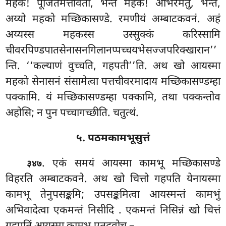
महक! पूजितमेत्तावता, भन्ते महक! अभिरमतु, भन्ते,
अय्यो महको मच्छिकासण्डे. रमणीयं अम्बाटकवनं. अहं
अय्यस्स महकस्स उस्सुक्कं करिस्सामि
चीवरपिण्डपातसेनासनगिलानप्पच्चयभेसज्जपरिक्खारान’’
न्ति. ‘‘कल्याणं वुच्चति, गहपती’’ति. अथ खो आयस्मा
महको सेनासनं संसामेत्वा पत्तचीवरमादाय मच्छिकासण्डम्हा
पक्कामि. यं मच्छिकासण्डम्हा पक्कामि, तथा पक्कन्तोव
अहोसि; न पुन पच्चागच्छीति. चतुत्थं.
५. पठमकामभूसुत्तं
. एकं
समयं आयस्मा कामभू मच्छिकासण्डे
३४७
विहरति अम्बाटकवने. अथ खो चित्तो गहपति येनायस्मा
कामभू तेनुपसङ्कमि; उपसङ्कमित्वा आयस्मन्तं कामभुं
अभिवादेत्वा एकमन्तं निसीदि
. एकमन्तं निसिन्नं खो चित्तं