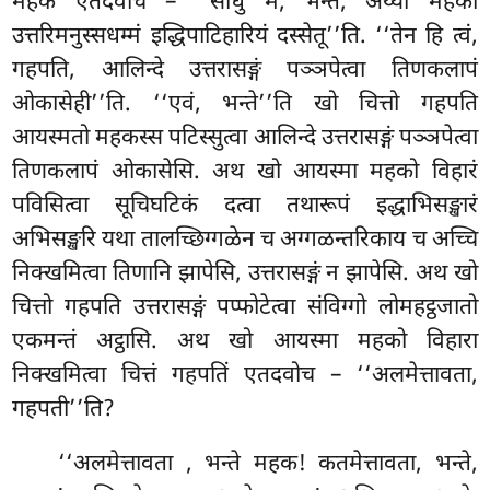
महकं एतदवोच – ‘‘साधु मे, भन्ते, अय्यो महको
उत्तरिमनुस्सधम्मं इद्धिपाटिहारियं दस्सेतू’’ति. ‘‘तेन हि त्वं,
गहपति, आलिन्दे उत्तरासङ्गं पञ्ञपेत्वा तिणकलापं
ओकासेही’’ति. ‘‘एवं, भन्ते’’ति खो चित्तो गहपति
आयस्मतो महकस्स पटिस्सुत्वा आलिन्दे उत्तरासङ्गं पञ्ञपेत्वा
तिणकलापं ओकासेसि. अथ खो आयस्मा महको विहारं
पविसित्वा सूचिघटिकं दत्वा तथारूपं इद्धाभिसङ्खारं
अभिसङ्खरि यथा तालच्छिग्गळेन च अग्गळन्तरिकाय च अच्चि
निक्खमित्वा तिणानि झापेसि, उत्तरासङ्गं न झापेसि. अथ खो
चित्तो गहपति उत्तरासङ्गं पप्फोटेत्वा संविग्गो लोमहट्ठजातो
एकमन्तं अट्ठासि. अथ खो आयस्मा महको विहारा
निक्खमित्वा चित्तं गहपतिं एतदवोच – ‘‘अलमेत्तावता,
गहपती’’ति?
‘‘अलमेत्तावता
, भन्ते महक! कतमेत्तावता, भन्ते,