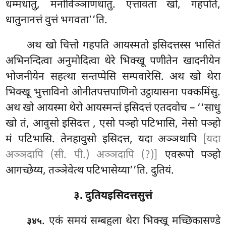
धम्मधातु, मनोविञ्ञाणधातु. एत्तावता खो, गहपति,
धातुनानत्तं वुत्तं भगवता’’ति.
अथ खो चित्तो गहपति आयस्मतो इसिदत्तस्स भासितं
अभिनन्दित्वा अनुमोदित्वा थेरे भिक्खू पणीतेन खादनीयेन
भोजनीयेन सहत्था सन्तप्पेसि सम्पवारेसि. अथ खो थेरा
भिक्खू भुत्ताविनो ओनीतपत्तपाणिनो उट्ठायासना पक्कमिंसु.
अथ खो आयस्मा थेरो आयस्मन्तं
इसिदत्तं एतदवोच – ‘‘साधु
खो तं, आवुसो इसिदत्त
, एसो पञ्हो पटिभासि, नेसो पञ्हो
मं पटिभासि. तेनहावुसो इसिदत्त, यदा अञ्ञथापि
[यदा
अञ्ञदापि (सी. पी.) अञ्ञदापि (?)]
एवरूपो पञ्हो
आगच्छेय्य, तञ्ञेवेत्थ पटिभासेय्या’’ति. दुतियं.
३. दुतियइसिदत्तसुत्तं
. एकं समयं सम्बहुला थेरा भिक्खू मच्छिकासण्डे
३४५