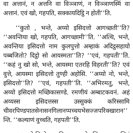
वा अत्तानं, न अत्तनि वा विञ्ञाणं, न विञ्ञाणस्मिं वा
अत्तानं. एवं खो, गहपति, सक्कायदिट्ठि न होती’’ति.
‘‘कुतो
, भन्ते, अय्यो इसिदत्तो आगच्छती’’ति?
‘‘अवन्तिया खो, गहपति, आगच्छामी’’ति. ‘‘अत्थि, भन्ते,
अवन्तिया इसिदत्तो नाम कुलपुत्तो अम्हाकं अदिट्ठसहायो
पब्बजितो? दिट्ठो सो आयस्मता’’ति? ‘‘एवं, गहपती’’ति.
‘‘कहं नु खो सो, भन्ते, आयस्मा एतरहि विहरती’’ति? एवं
वुत्ते, आयस्मा इसिदत्तो तुण्ही अहोसि. ‘‘अय्यो नो, भन्ते,
इसिदत्तो’’ति? ‘‘एवं, गहपती’’ति. ‘‘अभिरमतु, भन्ते,
अय्यो इसिदत्तो मच्छिकासण्डे. रमणीयं अम्बाटकवनं. अहं
अय्यस्स इसिदत्तस्स उस्सुक्कं करिस्सामि
चीवरपिण्डपातसेनासनगिलानप्पच्चयभेसज्जपरिक्खारान’’
न्ति. ‘‘कल्याणं वुच्चति, गहपती’’ति.