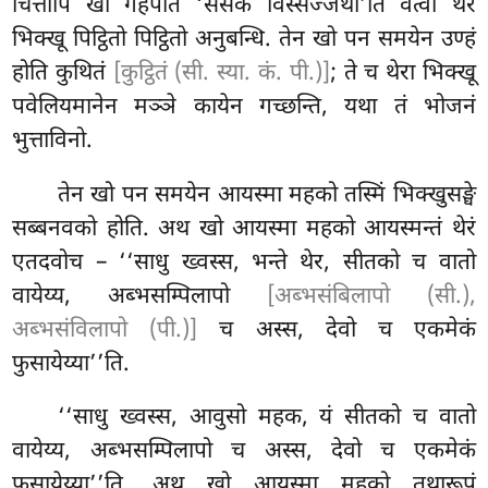
चित्तोपि खो गहपति ‘सेसकं विस्सज्जेथा’ति वत्वा थेरे
भिक्खू पिट्ठितो पिट्ठितो अनुबन्धि. तेन खो पन समयेन उण्हं
होति कुथितं
[कुट्ठितं (सी. स्या. कं. पी.)]
; ते च थेरा भिक्खू
पवेलियमानेन मञ्ञे कायेन गच्छन्ति, यथा तं भोजनं
भुत्ताविनो.
तेन खो पन समयेन आयस्मा महको तस्मिं भिक्खुसङ्घे
सब्बनवको होति. अथ खो आयस्मा महको आयस्मन्तं थेरं
एतदवोच – ‘‘साधु ख्वस्स, भन्ते थेर, सीतको च वातो
वायेय्य, अब्भसम्पिलापो
[अब्भसंबिलापो (सी.),
अब्भसंविलापो (पी.)]
च अस्स, देवो च एकमेकं
फुसायेय्या’’ति.
‘‘साधु ख्वस्स, आवुसो महक, यं सीतको च वातो
वायेय्य, अब्भसम्पिलापो च अस्स, देवो च एकमेकं
फुसायेय्या’’ति. अथ खो आयस्मा महको तथारूपं