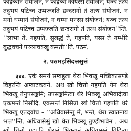
फोट्ठब्बानं संयोजनं, न फोट्ठब्बा कायस्स संयोजनं; यञ्च तत्थ
तदुभयं पटिच्च उप्पज्जति छन्दरागो तं तत्थ संयोजनं. न
मनो धम्मानं संयोजनं, न धम्मा मनस्स संयोजनं; यञ्च तत्थ
तदुभयं पटिच्च उप्पज्जति छन्दरागो तं तत्थ संयोजन’’न्ति.
‘‘लाभा ते, गहपति, सुलद्धं ते, गहपति, यस्स ते गम्भीरे
बुद्धवचने पञ्ञाचक्खु कमती’’ति. पठमं.
२. पठमइसिदत्तसुत्तं
. एकं समयं सम्बहुला थेरा भिक्खू मच्छिकासण्डे
३४४
विहरन्ति अम्बाटकवने. अथ खो चित्तो गहपति येन थेरा
भिक्खू तेनुपसङ्कमि; उपसङ्कमित्वा थेरे भिक्खू अभिवादेत्वा
एकमन्तं निसीदि. एकमन्तं
निसिन्नो खो चित्तो गहपति थेरे
भिक्खू एतदवोच
– ‘‘अधिवासेन्तु मे, भन्ते, थेरा स्वातनाय
भत्त’’न्ति. अधिवासेसुं खो थेरा भिक्खू तुण्हीभावेन
. अथ