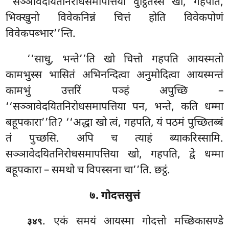
‘‘सञ्ञावेदयितनिरोधसमापत्तिया वुट्ठितस्स खो, गहपति,
भिक्खुनो विवेकनिन्नं चित्तं होति विवेकपोणं
विवेकपब्भार’’न्ति.
‘‘साधु, भन्ते’’ति खो चित्तो गहपति आयस्मतो
कामभुस्स भासितं अभिनन्दित्वा अनुमोदित्वा आयस्मन्तं
कामभुं उत्तरिं पञ्हं अपुच्छि
–
‘‘सञ्ञावेदयितनिरोधसमापत्तिया पन, भन्ते, कति धम्मा
बहूपकारा’’ति? ‘‘अद्धा खो त्वं, गहपति, यं पठमं पुच्छितब्बं
तं पुच्छसि. अपि च त्याहं ब्याकरिस्सामि.
सञ्ञावेदयितनिरोधसमापत्तिया खो, गहपति, द्वे धम्मा
बहूपकारा – समथो च विपस्सना चा’’ति. छट्ठं.
७. गोदत्तसुत्तं
. एकं समयं आयस्मा गोदत्तो मच्छिकासण्डे
३४९