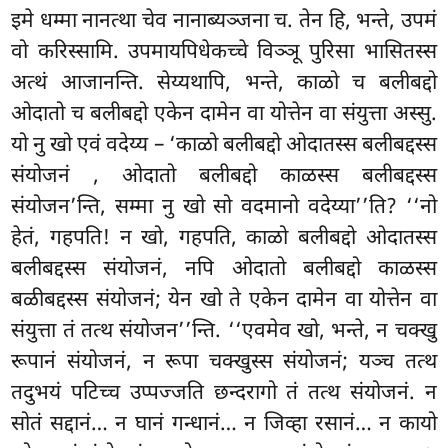
इमे धम्मा नानत्था चेव नानाब्यञ्जना च. तेन हि, भन्ते, उपमं
वो करिस्सामि. उपमायपिधेकच्चे विञ्ञू पुरिसा भासितस्स
अत्थं आजानन्ति. सेय्यथापि, भन्ते, काळो च बलीबद्दो
ओदातो च बलीबद्दो
एकेन दामेन वा योत्तेन वा संयुत्ता अस्सु.
यो नु खो एवं वदेय्य – ‘काळो बलीबद्दो ओदातस्स बलीबद्दस्स
संयोजनं
, ओदातो बलीबद्दो काळस्स बलीबद्दस्स
संयोजन’न्ति, सम्मा नु खो सो वदमानो वदेय्या’’ति? ‘‘नो
हेतं, गहपति! न खो, गहपति, काळो बलीबद्दो ओदातस्स
बलीबद्दस्स संयोजनं, नपि ओदातो बलीबद्दो काळस्स
बळीबद्दस्स संयोजनं; येन खो ते एकेन दामेन वा योत्तेन वा
संयुत्ता तं तत्थ संयोजन’’न्ति. ‘‘एवमेव खो, भन्ते, न चक्खु
रूपानं संयोजनं, न रूपा चक्खुस्स संयोजनं; यञ्च तत्थ
तदुभयं पटिच्च उप्पज्जति छन्दरागो तं तत्थ संयोजनं. न
सोतं सद्दानं… न घानं गन्धानं… न जिव्हा रसानं… न कायो