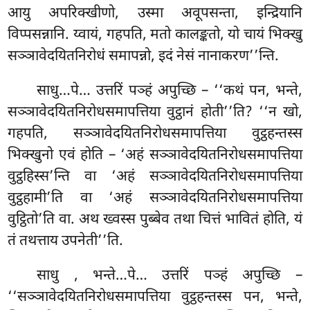
आयु अपरिक्खीणो, उस्मा अवूपसन्ता, इन्द्रियानि
विप्पसन्नानि. य्वायं, गहपति, मतो कालङ्कतो, यो चायं भिक्खु
सञ्ञावेदयितनिरोधं समापन्नो, इदं नेसं नानाकरण’’न्ति.
साधु…पे… उत्तरिं पञ्हं अपुच्छि – ‘‘कथं पन, भन्ते,
सञ्ञावेदयितनिरोधसमापत्तिया वुट्ठानं होती’’ति? ‘‘न खो,
गहपति, सञ्ञावेदयितनिरोधसमापत्तिया वुट्ठहन्तस्स
भिक्खुनो एवं होति – ‘अहं सञ्ञावेदयितनिरोधसमापत्तिया
वुट्ठहिस्स’न्ति वा ‘अहं सञ्ञावेदयितनिरोधसमापत्तिया
वुट्ठहामी’ति वा ‘अहं सञ्ञावेदयितनिरोधसमापत्तिया
वुट्ठितो’ति वा. अथ ख्वस्स पुब्बेव तथा चित्तं भावितं होति, यं
तं तथत्ताय उपनेती’’ति.
साधु
, भन्ते…पे… उत्तरिं पञ्हं अपुच्छि –
‘‘सञ्ञावेदयितनिरोधसमापत्तिया वुट्ठहन्तस्स पन, भन्ते,