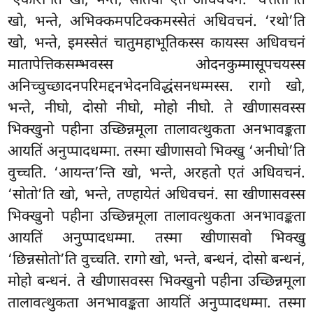
‘एकारो’ति खो, भन्ते, सतिया एतं अधिवचनं. ‘वत्तती’ति
खो, भन्ते, अभिक्कमपटिक्कमस्सेतं अधिवचनं. ‘रथो’ति
खो, भन्ते, इमस्सेतं चातुमहाभूतिकस्स कायस्स अधिवचनं
मातापेत्तिकसम्भवस्स ओदनकुम्मासूपचयस्स
अनिच्चुच्छादनपरिमद्दनभेदनविद्धंसनधम्मस्स. रागो खो,
भन्ते, नीघो, दोसो नीघो, मोहो नीघो. ते खीणासवस्स
भिक्खुनो पहीना उच्छिन्नमूला तालावत्थुकता अनभावङ्कता
आयतिं अनुप्पादधम्मा. तस्मा खीणासवो भिक्खु ‘अनीघो’ति
वुच्चति. ‘आयन्त’न्ति
खो, भन्ते, अरहतो एतं अधिवचनं.
‘सोतो’ति खो, भन्ते, तण्हायेतं अधिवचनं. सा खीणासवस्स
भिक्खुनो पहीना उच्छिन्नमूला तालावत्थुकता अनभावङ्कता
आयतिं अनुप्पादधम्मा. तस्मा खीणासवो भिक्खु
‘छिन्नसोतो’ति वुच्चति. रागो खो, भन्ते, बन्धनं, दोसो बन्धनं,
मोहो बन्धनं. ते खीणासवस्स भिक्खुनो पहीना उच्छिन्नमूला
तालावत्थुकता अनभावङ्कता आयतिं अनुप्पादधम्मा. तस्मा