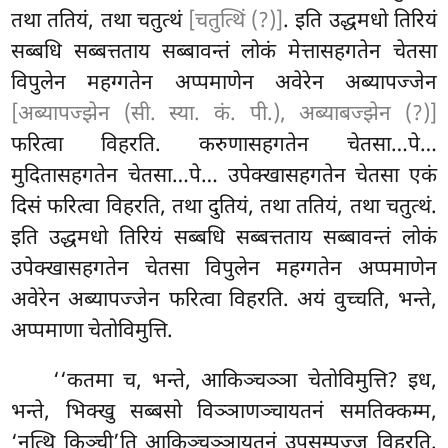
तथा ततियं, तथा चतुत्थं
[चतुत्थिं (?)]
. इति उद्धमधो तिरियं
सब्बधि सब्बत्तताय
सब्बावन्तं लोकं
मेत्तासहगतेन चेतसा
विपुलेन महग्गतेन अप्पमाणेन अवेरेन अब्यापज्जेन
[अब्यापज्झेन (सी. स्या. कं. पी.), अब्याबज्झेन (?)]
फरित्वा विहरति. करुणासहगतेन चेतसा…पे…
मुदितासहगतेन चेतसा…पे… उपेक्खासहगतेन चेतसा एकं
दिसं फरित्वा विहरति, तथा दुतियं, तथा ततियं, तथा चतुत्थं.
इति उद्धमधो तिरियं सब्बधि सब्बत्तताय सब्बावन्तं लोकं
उपेक्खासहगतेन चेतसा विपुलेन महग्गतेन अप्पमाणेन
अवेरेन अब्यापज्जेन फरित्वा विहरति. अयं वुच्चति, भन्ते,
अप्पमाणा चेतोविमुत्ति.
‘‘कतमा च, भन्ते, आकिञ्चञ्ञा चेतोविमुत्ति? इध,
भन्ते, भिक्खु सब्बसो विञ्ञाणञ्चायतनं समतिक्कम्म,
‘नत्थि किञ्ची’ति आकिञ्चञ्ञायतनं उपसम्पज्ज विहरति.