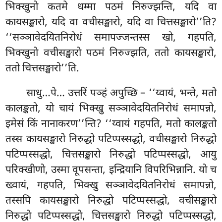
भिक्खुनो कतमे धम्मा पठमं निरुज्झन्ति, यदि वा
कायसङ्खारो, यदि वा वचीसङ्खारो, यदि वा चित्तसङ्खारो’’ति?
‘‘सञ्ञावेदयितनिरोधं समापज्जन्तस्स खो, गहपति,
भिक्खुनो वचीसङ्खारो पठमं निरुज्झति, ततो कायसङ्खारो,
ततो चित्तसङ्खारो’’ति.
साधु…पे… उत्तरिं पञ्हं अपुच्छि – ‘‘य्वायं, भन्ते, मतो
कालङ्कतो, यो चायं भिक्खु सञ्ञावेदयितनिरोधं समापन्नो,
इमेसं किं नानाकरण’’न्ति? ‘‘य्वायं गहपति, मतो कालङ्कतो
तस्स कायसङ्खारो निरुद्धो पटिप्पस्सद्धो, वचीसङ्खारो निरुद्धो
पटिप्पस्सद्धो, चित्तसङ्खारो निरुद्धो पटिप्पस्सद्धो, आयु
परिक्खीणो, उस्मा वूपसन्ता, इन्द्रियानि विपरिभिन्नानि. यो च
ख्वायं, गहपति, भिक्खु सञ्ञावेदयितनिरोधं समापन्नो,
तस्सपि कायसङ्खारो निरुद्धो पटिप्पस्सद्धो, वचीसङ्खारो
निरुद्धो पटिप्पस्सद्धो, चित्तसङ्खारो निरुद्धो पटिप्पस्सद्धो,