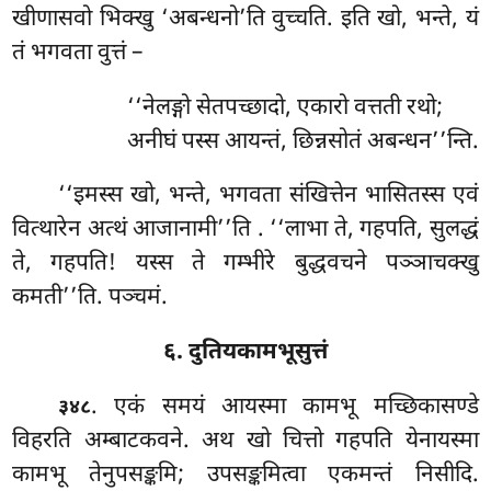
खीणासवो भिक्खु ‘अबन्धनो’ति वुच्चति. इति खो, भन्ते, यं
तं भगवता वुत्तं –
‘‘नेलङ्गो सेतपच्छादो, एकारो वत्तती रथो;
अनीघं पस्स आयन्तं, छिन्नसोतं अबन्धन’’न्ति.
‘‘इमस्स
खो, भन्ते, भगवता संखित्तेन भासितस्स एवं
वित्थारेन अत्थं आजानामी’’ति
. ‘‘लाभा ते, गहपति, सुलद्धं
ते, गहपति! यस्स ते गम्भीरे बुद्धवचने पञ्ञाचक्खु
कमती’’ति. पञ्चमं.
६. दुतियकामभूसुत्तं
. एकं
समयं आयस्मा कामभू मच्छिकासण्डे
३४८
विहरति अम्बाटकवने. अथ खो चित्तो गहपति येनायस्मा
कामभू तेनुपसङ्कमि; उपसङ्कमित्वा एकमन्तं निसीदि.