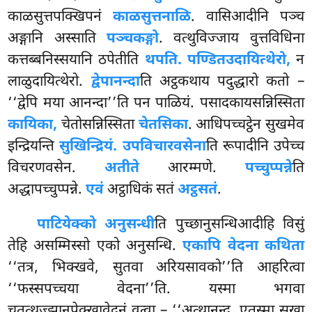
काळसुत्तपक्खिपनं
काळसुत्तनाळि
. वासिआदीनि
पञ्च
अङ्गानि अस्साति
पञ्चकङ्गो
. वत्थुविज्जाय वुत्तविधिना
कत्तब्बनिस्सयानि ठपेतीति
थपति. पण्डितउदायित्थेरो,
न
लाळुदायित्थेरो.
द्वेपानन्दा
ति अट्ठकथाय पदुद्धारो कतो –
‘‘द्वेपि मया आनन्दा’’ति पन पाळियं. पसादकायसन्निस्सिता
कायिका,
चेतोसन्निस्सिता
चेतसिका
. आधिपच्चट्ठेन सुखमेव
इन्द्रियन्ति
सुखिन्द्रियं. उपविचारवसेना
ति रूपादीनि उपेच्च
विचरणवसेन.
अतीते
आरम्मणे.
पच्चुप्पन्ने
ति
अद्धापच्चुप्पन्ने.
एवं
अट्ठाधिकं सतं
अट्ठसतं
.
पाटियेक्को अनुसन्धी
ति पुच्छानुसन्धिआदीहि विसुं
तेहि असम्मिस्सो एको अनुसन्धि.
एकापि वेदना कथिता
‘‘तत्र, भिक्खवे, सुतवा अरियसावको’’ति आहरित्वा
‘‘फस्सपच्चया वेदना’’ति. यस्मा भगवा
चतुत्थज्झानुपेक्खावेदनं वत्वा – ‘‘अत्थानन्द, एतस्मा सुखा