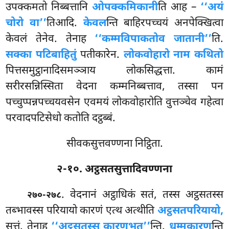
उपक्कमतो निब्बत्तानि
ओपक्कमिकानी
ति आह –
‘‘अयं
चोरो वा’’
तिआदि.
केवल
न्ति बाहिरपच्चयं अनपेक्खित्वा
केवलं तेनेव. तेनाह
‘‘कम्मविपाकतोव जातानी’’
ति.
सक्का पटिबाहितुं
पतीकारेन.
लोकवोहारो नाम कथितो
पित्तसमुट्ठानादिसमञ्ञाय लोकसिद्धत्ता. कामं
सरीरसन्निस्सिता वेदना कम्मनिब्बत्ताव, तस्सा पन
पच्चुप्पन्नपच्चयवसेन एवमयं लोकवोहारोति वुत्तञ्चेव गहेत्वा
परवादपटिसेधो कतोति दट्ठब्बं.
सीवकसुत्तवण्णना निट्ठिता.
२-१०. अट्ठसतसुत्तादिवण्णना
. वेदनानं अट्ठाधिकं सतं, तस्स अट्ठसतस्स
२७०-२७८
तब्भावस्स परियायो कारणं एत्थ अत्थीति
अट्ठसतपरियायो,
सुत्तं. तेनाह
‘‘अट्ठसतस्स कारणभूत’’
न्ति.
धम्मकारण
न्ति