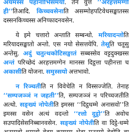
अयमस्स पहानाभिसमयो
. तेन वुत्तं
‘‘अरहत्तमग्गो
ही’’
तिआदि.
किच्चवसेना
ति असम्मोहपटिवेधसङ्खातस्स
दस्सनकिच्चस्स अनिप्फादनवसेन.
ये इमे चत्तारो अन्ताति सम्बन्धो.
मरियादन्तो
ति
मरियादसङ्खातो अन्तो. एस नयो सेसत्तयेपि.
तेसू
ति चतूसु
अन्तेसु.
अदुं चतुत्थकोटिसङ्खातं
सब्बस्सेव वट्टदुक्खस्स
अन्तं
परिच्छेदं अरहत्तमग्गेन मानस्स दिट्ठत्ता पहीनत्ता च
अकासी
ति योजना.
समुस्सयो
अत्तभावो.
न रिञ्चती
ति न विवेचेति न विस्सज्जेति. तेनाह
‘‘सम्पजञ्ञं न जहती’’
ति, सम्पजञ्ञं न परिच्चजतीति
अत्थो.
सङ्ख्यं नोपेती
ति इमस्स ‘‘दिट्ठधम्मे अनासवो’’ति
इमस्स वसेन अत्थं वदन्तो
‘‘रत्तो दुट्ठो’’
ति अवोच
सउपादिसेसनिब्बानवसेन.
सङ्ख्यं नोपेती
ति वा दिट्ठे-धम्मे