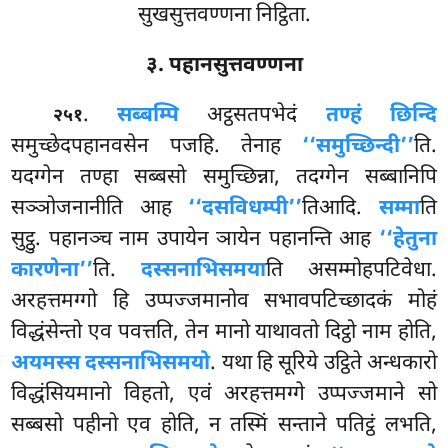
सुखसुत्तवण्णना निट्ठिता.
३. पहानसुत्तवण्णना
.
सब्बम्पि
अट्ठसतपभेदं
तण्हं छिन्दि
२५१
समुच्छेदपहानवसेन पजहि. तेनाह
‘‘समुच्छिन्दी’’
ति.
यदग्गेन तण्हा सब्बसो समुच्छिन्ना, तदग्गेन सब्बानिपि
सञ्ञोजनानीति आह
‘‘दसविधम्पी’’
तिआदि.
सम्मा
ति
सुट्ठु. पहानञ्च नाम उपायेन ञायेन पहानन्ति आह
‘‘हेतुना
कारणेना’’
ति.
दस्सनाभिसमया
ति असम्मोहपटिवेधा.
अरहत्तमग्गो हि उप्पज्जमानोव सभावपटिच्छादकं मोहं
विद्धंसेन्तो एव पवत्तति, तेन मानो याथावतो दिट्ठो नाम होति,
अयमस्स दस्सनाभिसमयो
. यथा हि सूरिये उट्ठिते अन्धकारो
विद्धंसियमानो विहतो, एवं अरहत्तमग्गे उप्पज्जमाने सो
सब्बसो पहीनो एव होति, न तस्मिं सन्ताने पतिट्ठं लभति,