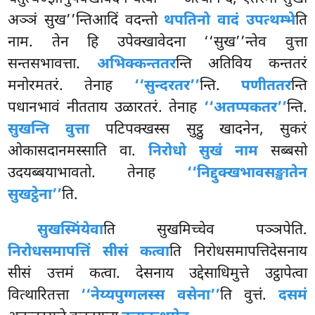
अञ्ञं सुख’’न्तिआदिं वदन्तो
थपतिनो वादं उपत्थम्भे
ति
नाम. तेन हि उपेक्खावेदना ‘‘सुख’’न्तेव वुत्ता
सन्तसभावत्ता.
अभिक्कन्ततर
न्ति अतिविय कन्ततरं
मनोरमतरं. तेनाह
‘‘सुन्दरतर’’
न्ति.
पणीततर
न्ति
पधानभावं नीतताय उळारतरं. तेनाह
‘‘अतप्पकतर’’
न्ति.
सुखन्ति वुत्ता
पटिपक्खस्स सुट्ठु खादनेन, सुकरं
ओकासदानमस्साति वा.
निरोधो सुखं नाम
सब्बसो
उदयब्बयाभावतो. तेनाह
‘‘निद्दुक्खभावसङ्खातेन
सुखट्ठेना’’
ति.
सुखस्मिंयेवा
ति सुखमिच्चेव पञ्ञपेति.
निरोधसमापत्तिं सीसं कत्वा
ति निरोधसमापत्तिदेसनाय
सीसं उत्तमं कत्वा. देसनाय उद्देसाधिमुत्ते उट्ठापेत्वा
वित्थारितत्ता
‘‘नेय्यपुग्गलस्स वसेना’’
ति वुत्तं.
दसमं