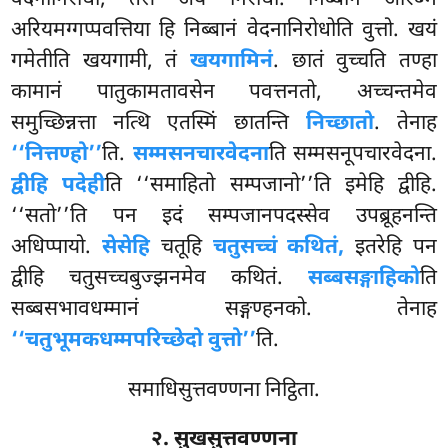
अरियमग्गप्पवत्तिया हि निब्बानं वेदनानिरोधोति वुत्तो. खयं
गमेतीति खयगामी, तं
खयगामिनं
. छातं वुच्चति तण्हा
कामानं पातुकामतावसेन पवत्तनतो, अच्चन्तमेव
समुच्छिन्नत्ता नत्थि एतस्मिं छातन्ति
निच्छातो
. तेनाह
‘‘नित्तण्हो’’
ति.
सम्मसनचारवेदना
ति सम्मसनूपचारवेदना.
द्वीहि पदेही
ति ‘‘समाहितो सम्पजानो’’ति इमेहि द्वीहि.
‘‘सतो’’ति पन इदं सम्पजानपदस्सेव उपब्रूहनन्ति
अधिप्पायो.
सेसेहि
चतूहि
चतुसच्चं कथितं,
इतरेहि पन
द्वीहि चतुसच्चबुज्झनमेव कथितं.
सब्बसङ्गाहिको
ति
सब्बसभावधम्मानं सङ्गण्हनको. तेनाह
‘‘चतुभूमकधम्मपरिच्छेदो वुत्तो’’
ति.
समाधिसुत्तवण्णना निट्ठिता.
२. सुखसुत्तवण्णना