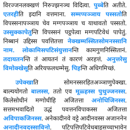
विरज्जनलक्खणं निरुज्झनञ्च विदित्वा.
पुब्बे
ति अतीते.
एतरही
ति इदानि वत्तमाना.
सम्मप्पञ्ञाय पस्सतो
ति
विपस्सनापञ्ञाय चेव मग्गपञ्ञाय च याथावतो पस्सतो.
उस्सुक्कापेतु
न्ति विपस्सनं पट्ठपेत्वा मग्गपटिवेधं पापेतुं.
निब्बानं उद्दिस्स पवत्तितत्ता
नेक्खम्मस्सितसोमनस्सानि
नाम. लोकामिसपटिसंयुत्तान
न्ति कामगुणनिस्सितानं.
तदायतन
न्ति तं आयतनं तं कारणं अरहत्तं.
अनुत्तरेसु
विमोक्खेसू
ति अरियफलधम्मेसु.
पिह
न्ति अधिगमिच्छं.
उपेक्खा
ति सोमनस्सरहितअञ्ञाणुपेक्खा.
बाल्ययोगतो
बालस्स,
ततो एव
मूळ्हस्स पुथुज्जनस्स
.
किलेसोधीनं मग्गोधीहि अजितत्ता
अनोधिजिनस्स
.
सत्तमभवादितो उद्धं पवत्तनविपाकस्स अजितत्ता
अविपाकजिनस्स
. अनेकादीनवे वट्टे आदीनवस्स अजाननेन
अनादीनवदस्साविनो
. पटिपत्तिपटिवेधबाहुसच्चाभावेन