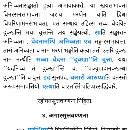
अनिच्चतासङ्खातो हुत्वा अभावाकारो, या खयसभावता
विनस्सनसभावता जराय मरणेन चाति द्विधा
विपरिणामनसभावता, एतं सन्धाय उद्दिस्स सब्बं वेदयितं
दुक्खन्ति मया वुत्तन्ति अयं सङ्खेपत्थो.
सा
ति सङ्खारानं
अनिच्चता
.
वेदनानम्पि अनिच्चता एव
सङ्खारसभावत्ता.
तासं अनिच्चता च नाम मरणं भङ्गोति कत्वा ततो उत्तरि दुक्खं
नाम नत्थीति
सब्बा वेदना ‘‘दुक्खा’’ति वुत्ता,
यथा
‘‘यदनिच्चं तं दुक्ख’’न्ति च, ‘‘पञ्चुपादानक्खन्धा
दुक्खा’’ति च वुत्तं.
इदं
सुत्तपदं.
चत्तारो आरुप्पा
ति चतस्सो
अरूपसमापत्तियो.
एत्था
ति च एतस्मिं पटिप्पस्सद्धिवारे.
रहोगतसुत्तवण्णना निट्ठिता.
४. अगारसुत्तवण्णना