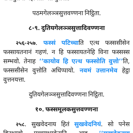
पठमगेलञ्ञसुत्तवण्णना निट्ठिता.
८-९. दुतियगेलञ्ञसुत्तादिवण्णना
.
फस्सं पटिच्चा
ति एत्थ फस्ससीसेन
२५६-२५७
फस्सायतनानं गहणं. न हि फस्सायतनेहि विना फस्सस्स
सम्भवो. तेनाह
‘‘कायोव हि एत्थ फस्सोति वुत्तो’’
ति,
फस्ससीसेन वुत्तोति अधिप्पायो.
नवमं उत्तानमेव
हेट्ठा
वुत्तनयत्ता.
दुतियगेलञ्ञसुत्तादिवण्णना निट्ठिता.
१०. फस्समूलकसुत्तवण्णना
. सुखवेदनाय हितं
सुखवेदनियं
. सो पनेस
२५८