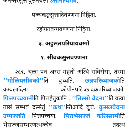
अनन्तरसुत्ते वुत्तनयत्ता
उत्तानत्थमेव
.
पञ्चकङ्गसुत्तादिवण्णना निट्ठिता.
रहोगतवग्गवण्णना निट्ठिता.
३. अट्ठसतपरियायवग्गो
१. सीवकसुत्तवण्णना
. चूळा पन अस्स महती अत्थि सविसेसा, तस्मा
२६९
‘‘मोळियसीवको’’
ति वुच्चति.
छन्नपरिब्बाजको
ति
कम्बलादिना कोपीनपटिच्छादकपरिब्बाजको.
पित्तपच्चयानी
ति पित्तहेतुकानि
.
‘‘तिस्सो वेदना’’
ति वत्वा
तासं सम्भवं दस्सेतुं
‘‘कथ’’
न्तिआदि वुत्तं.
कुसलवेदना
उप्पज्जति
पित्तपच्चया.
पित्तभेसज्जं करिस्सामी
ति
भेसज्जसम्भरणत्थञ्चेव तदत्थं