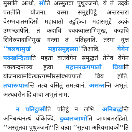
मुसाति अत्थो.
सो
ति अस्सुतवा पुथुज्जनो. यं तं उदकं
पततीति योजना. यस्मा समुद्दपिट्ठे अन्तरन्तरा
वेरम्भवातसदिसो महावातो उट्ठहित्वा महासमुद्दे उदकं
उग्गच्छापेति, तं कदाचि चक्कवाळाभिमुखं, कदाचि
सिनेरुपादाभिमुखं गन्त्वा तं पतिहनति, तस्मा वुत्तं
‘‘बलवामुखं महासमुद्दस्सा’’
तिआदि.
वेगेन
पक्खन्दित्वा
ति महता वातवेगेन समुद्धतं तेनेव वेगेन
पक्खन्दन्तञ्च हुत्वा.
महानरकपपातो विया
ति
योजनायामवित्थारगम्भीरसोब्भपपातो विय होति.
तथारूपान
न्ति तत्थ वसितुं समत्थानं.
असन्त
न्ति अभूतं.
अत्थवसेन हि वाचा अभूतं नाम.
न पतिट्ठासी
ति पतिट्ठं न लभि.
अनिबद्ध
न्ति
अनिबन्धनत्थं यंकिञ्चि.
दुब्बलञाणो
ति ञाणबलरहितो.
‘‘अस्सुतवा पुथुज्जनो’’ति वत्वा ‘‘सुतवा अरियसावको’’ति