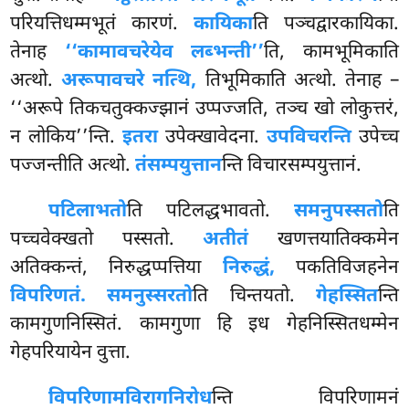
परियत्तिधम्मभूतं कारणं.
कायिका
ति पञ्चद्वारकायिका.
तेनाह
‘‘कामावचरेयेव लब्भन्ती’’
ति, कामभूमिकाति
अत्थो.
अरूपावचरे नत्थि,
तिभूमिकाति अत्थो. तेनाह –
‘‘अरूपे तिकचतुक्कज्झानं उप्पज्जति, तञ्च खो लोकुत्तरं,
न लोकिय’’न्ति.
इतरा
उपेक्खावेदना.
उपविचरन्ति
उपेच्च
पज्जन्तीति अत्थो.
तंसम्पयुत्तान
न्ति विचारसम्पयुत्तानं.
पटिलाभतो
ति पटिलद्धभावतो.
समनुपस्सतो
ति
पच्चवेक्खतो पस्सतो.
अतीतं
खणत्तयातिक्कमेन
अतिक्कन्तं, निरुद्धप्पत्तिया
निरुद्धं,
पकतिविजहनेन
विपरिणतं. समनुस्सरतो
ति
चिन्तयतो.
गेहस्सित
न्ति
कामगुणनिस्सितं. कामगुणा हि इध गेहनिस्सितधम्मेन
गेहपरियायेन वुत्ता.
विपरिणामविरागनिरोध
न्ति
विपरिणामनं