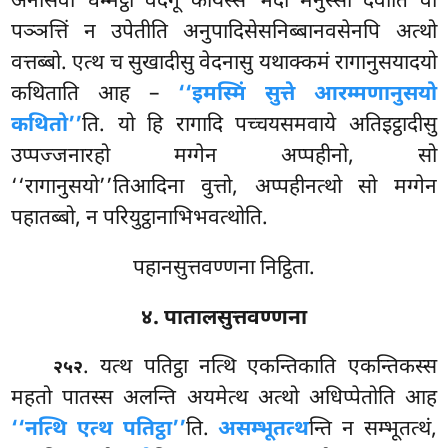
अनासवो धम्मट्ठो वेदगू कायस्स भेदा मनुस्सो देवोति वा
पञ्ञत्तिं न उपेतीति अनुपादिसेसनिब्बानवसेनपि अत्थो
वत्तब्बो. एत्थ च सुखादीसु वेदनासु यथाक्कमं
रागानुसयादयो
कथिताति आह –
‘‘इमस्मिं सुत्ते आरम्मणानुसयो
कथितो’’
ति. यो हि रागादि पच्चयसमवाये अतिइट्ठादीसु
उप्पज्जनारहो मग्गेन अप्पहीनो, सो
‘‘रागानुसयो’’तिआदिना वुत्तो, अप्पहीनत्थो सो मग्गेन
पहातब्बो, न परियुट्ठानाभिभवत्थोति.
पहानसुत्तवण्णना निट्ठिता.
४. पातालसुत्तवण्णना
. यत्थ पतिट्ठा नत्थि एकन्तिकाति एकन्तिकस्स
२५२
महतो पातस्स अलन्ति अयमेत्थ अत्थो अधिप्पेतोति आह
‘‘नत्थि एत्थ पतिट्ठा’’
ति.
असम्भूतत्थ
न्ति न सम्भूतत्थं,