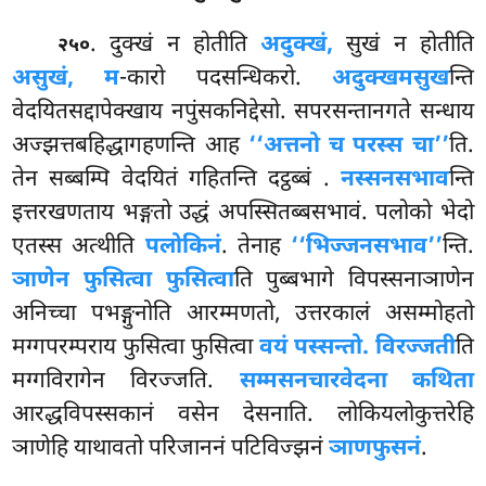
. दुक्खं न होतीति
अदुक्खं,
सुखं न होतीति
२५०
असुखं, म
-कारो पदसन्धिकरो.
अदुक्खमसुख
न्ति
वेदयितसद्दापेक्खाय नपुंसकनिद्देसो. सपरसन्तानगते सन्धाय
अज्झत्तबहिद्धागहणन्ति आह
‘‘अत्तनो च परस्स चा’’
ति.
तेन सब्बम्पि वेदयितं गहितन्ति दट्ठब्बं
.
नस्सनसभाव
न्ति
इत्तरखणताय
भङ्गतो उद्धं अपस्सितब्बसभावं. पलोको भेदो
एतस्स अत्थीति
पलोकिनं
. तेनाह
‘‘भिज्जनसभाव’’
न्ति.
ञाणेन फुसित्वा फुसित्वा
ति पुब्बभागे विपस्सनाञाणेन
अनिच्चा पभङ्गुनोति आरम्मणतो, उत्तरकालं असम्मोहतो
मग्गपरम्पराय फुसित्वा फुसित्वा
वयं पस्सन्तो. विरज्जती
ति
मग्गविरागेन विरज्जति.
सम्मसनचारवेदना कथिता
आरद्धविपस्सकानं वसेन देसनाति. लोकियलोकुत्तरेहि
ञाणेहि याथावतो परिजाननं पटिविज्झनं
ञाणफुसनं
.