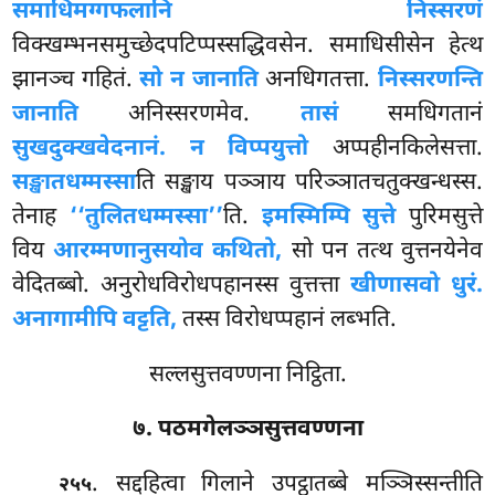
समाधिमग्गफलानि निस्सरणं
विक्खम्भनसमुच्छेदपटिप्पस्सद्धिवसेन. समाधिसीसेन हेत्थ
झानञ्च गहितं.
सो न जानाति
अनधिगतत्ता.
निस्सरणन्ति
जानाति
अनिस्सरणमेव.
तासं
समधिगतानं
सुखदुक्खवेदनानं. न विप्पयुत्तो
अप्पहीनकिलेसत्ता.
सङ्खातधम्मस्सा
ति सङ्खाय पञ्ञाय परिञ्ञातचतुक्खन्धस्स.
तेनाह
‘‘तुलितधम्मस्सा’’
ति.
इमस्मिम्पि सुत्ते
पुरिमसुत्ते
विय
आरम्मणानुसयोव कथितो,
सो पन तत्थ वुत्तनयेनेव
वेदितब्बो. अनुरोधविरोधपहानस्स वुत्तत्ता
खीणासवो धुरं.
अनागामीपि वट्टति,
तस्स विरोधप्पहानं लब्भति.
सल्लसुत्तवण्णना निट्ठिता.
७. पठमगेलञ्ञसुत्तवण्णना
. सद्दहित्वा
गिलाने उपट्ठातब्बे मञ्ञिस्सन्तीति
२५५