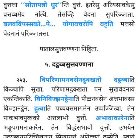
वुत्तत्ता
‘‘सोतापन्नो धुर’’
न्ति वुत्तं. इतरेसु अरियसावकेसु
वत्तब्बमेव नत्थि. तेसञ्हि वेदना सुपरिञ्ञाता.
बलवविपस्सको…पे… योगावचरोपि वट्टति
मत्तसो
वेदनानं परिञ्ञातत्ता.
पातालसुत्तवण्णना निट्ठिता.
५. दट्ठब्बसुत्तवण्णना
.
विपरिणामनवसेन
दुक्खतो दट्ठब्बा
ति
२५३
किञ्चापि सुखा, परिणामदुक्खता पन सुखवेदनाय
एकन्तिकाति.
विनिविज्झनट्ठेना
ति पीळनवसेन अत्तभावस्स
विज्झनट्ठेन.
हुत्वा
ति पच्चयसमागमेन उप्पज्जित्वा. तेन
पाकभावपुब्बको अत्तलाभो वुत्तो.
अभावाकारेना
ति
भङ्गुपगमनाकारेन. तेन विद्धंसभावो वुत्तो. उभयेन
उदयब्बयपरिच्छिन्नताय सिखप्पत्तं अनिच्चतं
दस्सेति. स्वायं