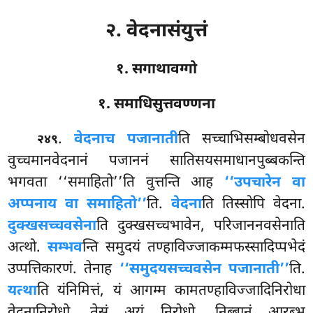
२. वेदनासंयुत्तं
१. सगाथावग्गो
१. समाधिसुत्तवण्णना
.
वेदना
च पजानाती
ति सच्चाभिसम्बोधवसेन
२४९
वुच्चमानवेदनानं पजाननं सातिसयसमाधानपुब्बकन्ति
भगवता ‘‘समाहितो’’ति वुत्तन्ति आह
‘‘उपचारेन वा
अप्पनाय वा समाहितो’’
ति.
वेदना
ति तिस्सोपि वेदना.
दुक्खसच्चवसेना
ति दुक्खसच्चभावेन, परिजाननवसेनाति
अत्थो.
सम्भव
न्ति समुदयं तण्हाविज्जाकम्मफस्सादिप्पभेदं
उप्पत्तिकारणं. तेनाह
‘‘समुदयसच्चवसेन पजानाती’’
ति.
यत्था
ति यंनिमित्तं, यं आगम्म कामतण्हाविज्जादिनिरोधा
वेदनानिरोधो, तेसं अयं निरोधो. निब्बानं आरब्भ