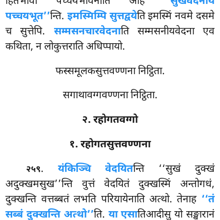
हितभावो पच्चयभावेनाति आह
‘‘सुखवेदनाय
पच्चयभूत’’
न्ति.
इमस्मिम्पि सुत्तद्वये
ति
इमस्मिं नवमे दसमे
च सुत्तेपि.
सम्मसनचारवेदना
ति सम्मसनीयवेदना एव
कथिता, न लोकुत्तराति अधिप्पायो.
फस्समूलकसुत्तवण्णना निट्ठिता.
सगाथावग्गवण्णना निट्ठिता.
२. रहोगतवग्गो
१. रहोगतसुत्तवण्णना
.
यंकिञ्चि वेदयित
न्ति ‘‘सुखं दुक्खं
२५९
अदुक्खमसुख’’न्ति वुत्तं वेदयितं दुक्खस्मिं अन्तोगधं,
दुक्खन्ति वत्तब्बतं लभति परियायेनाति अत्थो. तेनाह
‘‘तं
सब्बं दुक्खन्ति अत्थो’’
ति.
या एसा
तिआदीसु यो सङ्खारानं