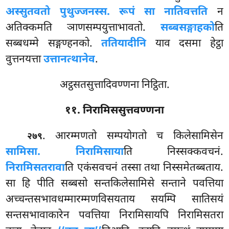
अस्सुतवतो पुथुज्जनस्स. रूपं सा नातिवत्तति
न
अतिक्कमति ञाणसम्पयुत्ताभावतो.
सब्बसङ्गाहको
ति
सब्बधम्मे सङ्गण्हनको.
ततियादीनि
याव दसमा हेट्ठा
वुत्तनयत्ता
उत्तानत्थानेव
.
अट्ठसतसुत्तादिवण्णना निट्ठिता.
११. निरामिससुत्तवण्णना
. आरम्मणतो सम्पयोगतो च किलेसामिसेन
२७९
सामिसा. निरामिसाया
ति निस्सक्कवचनं.
निरामिसतरावा
ति एकंसवचनं तस्सा तथा निस्समेतब्बताय.
सा हि पीति सब्बसो सन्तकिलेसामिसे सन्ताने पवत्तिया
अच्चन्तसभावधम्मारम्मणविसयताय सयम्पि सातिसयं
सन्तसभावाकारेन पवत्तिया निरामिसायपि निरामिसतरा