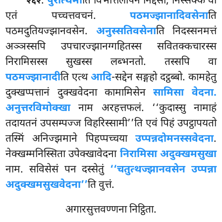
.
पुरत्थिमा
ति विभत्तिलोपेन निद्देसो, निस्सक्के वा
२६२
एतं पच्चत्तवचनं.
पठमज्झानादिवसेना
ति
पठमदुतियज्झानवसेन.
अनुस्सतिवसेना
ति निदस्सनमत्तं
अञ्ञस्सपि उपचारज्झानग्गहितस्स सवितक्कचारस्स
निरामिसस्स सुखस्स लब्भनतो. तस्सपि वा
पठमज्झानादी
ति एत्थ
आदि
-सद्देन सङ्गहो दट्ठब्बो. कामहेतु
दुक्खप्पत्तानं दुक्खवेदना कामामिसेन
सामिसा वेदना.
अनुत्तरविमोक्खा
नाम अरहत्तफलं. ‘‘कुदास्सु नामाहं
तदायतनं उपसम्पज्ज विहरिस्सामी’’ति एवं पिहं उपट्ठापयतो
तस्मिं अनिज्झमाने पिहप्पच्चया
उप्पन्नदोमनस्सवेदना
.
नेक्खम्मनिस्सिता उपेक्खावेदना
निरामिसा अदुक्खमसुखा
नाम. सविसेसं पन दस्सेतुं
‘‘चतुत्थज्झानवसेन उप्पन्ना
अदुक्खमसुखवेदना’’
ति वुत्तं.
अगारसुत्तवण्णना निट्ठिता.