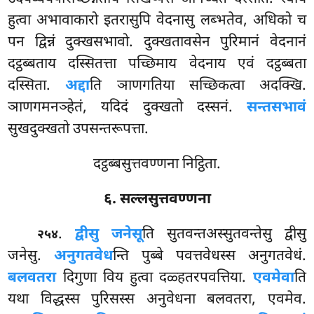
हुत्वा अभावाकारो इतरासुपि वेदनासु लब्भतेव, अधिको च
पन द्विन्नं दुक्खसभावो. दुक्खतावसेन पुरिमानं वेदनानं
दट्ठब्बताय दस्सितत्ता पच्छिमाय वेदनाय एवं दट्ठब्बता
दस्सिता.
अद्दा
ति ञाणगतिया सच्छिकत्वा अदक्खि.
ञाणगमनञ्हेतं, यदिदं दुक्खतो दस्सनं.
सन्तसभावं
सुखदुक्खतो उपसन्तरूपत्ता.
दट्ठब्बसुत्तवण्णना निट्ठिता.
६. सल्लसुत्तवण्णना
.
द्वीसु जनेसू
ति सुतवन्तअस्सुतवन्तेसु द्वीसु
२५४
जनेसु.
अनुगतवेध
न्ति पुब्बे पवत्तवेधस्स अनुगतवेधं.
बलवतरा
दिगुणा विय हुत्वा दळ्हतरपवत्तिया.
एवमेवा
ति
यथा विद्धस्स पुरिसस्स अनुवेधना बलवतरा, एवमेव.