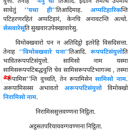
वुत्ता. तेनाह
‘‘ननु चा’’
तिआदि. इदानि तमत्थं उपमाय
साधेतुं
‘‘यथा ही’’
तिआदिमाह.
अप्पटिहारिक
न्ति
पटिहरणरहितं अप्पटिहारं, केनचि अनावटन्ति अत्थो.
सेसवारेसू
ति सुखवारउपेक्खावारेसु.
विमोक्खवारो पन न अतिदिट्ठो इतरेहि विसदिसत्ता.
तेनाह
‘‘विमोक्खवारे पना’’
तिआदि.
रूपपटिसंयुत्तो
ति
भावितरूपपटिसंयुत्तो. सामिसो नाम यस्मा
सामिसरूपपटिबद्धवुत्ति
चेव सामिसरूपपटिभागञ्च
, तस्मा
📜
‘‘रूपामिस’’न्ति वुच्चति, तेन रूपामिसेन
सामिसो नाम
.
अरूपामिसस्स अभावतो
अरूपपटिसंयुत्तो
विमोक्खो
निरामिसो नाम
.
निरामिससुत्तवण्णना निट्ठिता.
अट्ठसतपरियायवग्गवण्णना निट्ठिता.