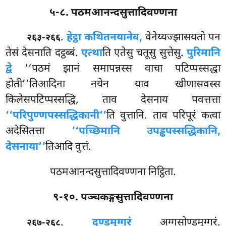
५-८. पठमआनन्दसुत्तादिवण्णना
.
हेट्ठा कथितनयानेव,
वेनेय्यज्झासयतो पन
२६३-२६६
तेसं देसनाति दट्ठब्बं.
एत्था
ति एतेसु चतूसु सुत्तेसु.
पुरिमानि
द्वे
‘‘पठमं झानं समापन्नस्स वाचा पटिप्पस्सद्धा
होती’’तिआदिना नयेन याव खीणासवस्स
किलेसपटिप्पस्सद्धि, ताव देसनाय पवत्तत्ता
‘‘परिपुण्णपस्सद्धिकानी’’
ति वुत्तानि. ताव परिपूरं कत्वा
अदेसितत्ता
‘‘पच्छिमानि उपड्ढपस्सद्धिकानि,
देसनाया’’
तिआदि वुत्तं.
पठमआनन्दसुत्तादिवण्णना निट्ठिता.
९-१०. पञ्चकङ्गसुत्तादिवण्णना
.
दण्डमुग्गरं
अग्गसोण्डमुग्गरं.
२६७-२६८