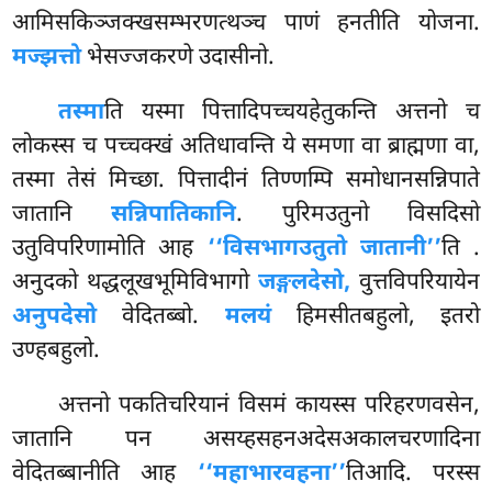
आमिसकिञ्जक्खसम्भरणत्थञ्च पाणं हनतीति योजना.
मज्झत्तो
भेसज्जकरणे उदासीनो.
तस्मा
ति यस्मा पित्तादिपच्चयहेतुकन्ति अत्तनो च
लोकस्स च पच्चक्खं अतिधावन्ति ये समणा वा ब्राह्मणा वा,
तस्मा तेसं मिच्छा. पित्तादीनं तिण्णम्पि समोधानसन्निपाते
जातानि
सन्निपातिकानि
. पुरिमउतुनो विसदिसो
उतुविपरिणामोति आह
‘‘विसभागउतुतो जातानी’’
ति
.
अनुदको थद्धलूखभूमिविभागो
जङ्गलदेसो,
वुत्तविपरियायेन
अनुपदेसो
वेदितब्बो.
मलयं
हिमसीतबहुलो, इतरो
उण्हबहुलो.
अत्तनो पकतिचरियानं विसमं कायस्स परिहरणवसेन,
जातानि पन असय्हसहनअदेसअकालचरणादिना
वेदितब्बानीति आह
‘‘महाभारवहना’’
तिआदि. परस्स