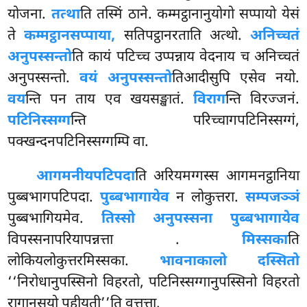
योजना.
तत्था
ति तस्मिं ठाने. कम्मट्ठानानुयोगो सप्पायो येसं
ते
कम्मट्ठानसप्पाया,
सतिपट्ठानरताति अत्थो.
अनिच्चतं
अनुपस्सन्तो
ति कायं पटिच्च उप्पन्नाय वेदनाय च अनिच्चतं
अनुपस्सन्तो.
वयं अनुपस्सन्तो
तिआदीसुपि एसेव नयो.
वय
न्ति पन ताय एव खयसङ्खातं.
विराग
न्ति विरज्जनं.
पटिनिस्सग्ग
न्ति परिच्चागपटिनिस्सग्गं,
पक्खन्दनपटिनिस्सग्गम्पि वा.
आगमनीयपटिपदा
ति अरियमग्गस्स आगमनट्ठानिया
पुब्बभागपटिपदा.
पुब्बभागायेव
न लोकुत्तरा.
सम्पजञ्ञं
पुब्बभागियमेव.
तिस्सो अनुपस्सना पुब्बभागायेव
विपस्सनापरियापन्नत्ता
.
मिस्सका
ति
लोकियलोकुत्तरमिस्सका.
भावनाकालो दस्सितो
‘‘निरोधानुपस्सिनो विहरतो, पटिनिस्सग्गानुपस्सिनो विहरतो
रागानुसयो पहीयती’’ति वुत्तत्ता.