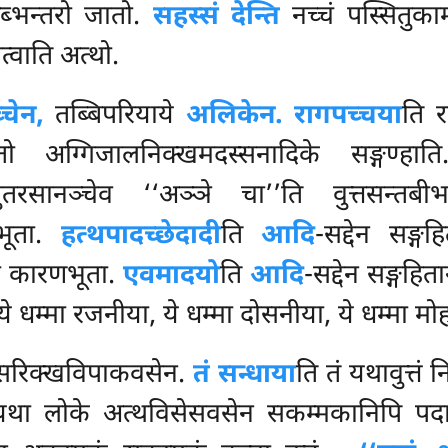
्भन्तरो जातो.
सहस्सं देन्ति
नच्चं पस्सितुक
त्वाति अत्थो.
्चेन,
तब्बिपरियाये
अलिकेन. रागपच्चया
ति र
खतो अग्गिजालनिक्खमदस्सनादिके सङ्गण्हा
अब्भुतरसानञ्चेव ‘‘अञ्ञे चा’’ति वुत्तसन
णभूता.
हत्थपादच्छेदादी
ति
आदि
-सद्देन सङ्ग
िया कारणभूता.
एवमादयो
ति
आदि
-सद्देन सङ्गह
 धम्मा रजनीया, ये धम्मा दोसनीया, ये धम्मा मोहन
सरिक्खविपाकवसेन.
तं सन्धाया
ति तं यथावुत्तं 
यथा लोके अत्थविसेसवसेन सकम्मकानिपि पदान