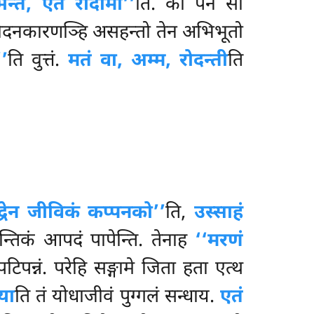
भन्ते, एतं रोदामी’’
ति. को
पन सो
ोदनकारणञ्हि असहन्तो तेन अभिभूतो
’’
ति वुत्तं.
मतं वा, अम्म, रोदन्ती
ति
द्धेन जीविकं कप्पनको’’
ति,
उस्साहं
्तिकं आपदं पापेन्ति. तेनाह
‘‘मरणं
टिपन्नं. परेहि सङ्गामे जिता हता एत्थ
या
ति तं योधाजीवं पुग्गलं सन्धाय.
एतं