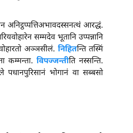
अनिट्ठप्पत्तिअभावदस्सनत्थं आरद्धं.
अरियवोहारेन सम्मदेव भूतानि उप्पन्नानि
यवोहारतो अञ्ञसीलं.
निहित
न्ति तस्मिं
्ता कम्मन्ता.
विपज्जन्ती
ति नस्सन्ति.
ुले पधानपुरिसानं भोगानं वा सब्बसो