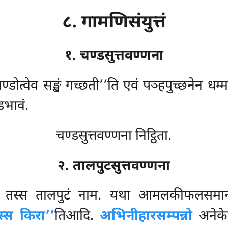
८. गामणिसंयुत्तं
१. चण्डसुत्तवण्णना
्डोत्वेव सङ्खं गच्छती’’ति एवं पञ्हपुच्छनेन धम्म
डभावं.
चण्डसुत्तवण्णना निट्ठिता.
२. तालपुटसुत्तवण्णना
ो, तस्स तालपुटं नाम. यथा आमलकीफलसमान
स्स किरा’’
तिआदि.
अभिनीहारसम्पन्नो
अनेकेस