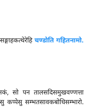
सङ्गाहकत्थेरेहि
चण्डोति गहितनामो.
कं, सो पन तालसदिसमुखवण्णत्ता
ु कप्पेसु सम्भतसावकबोधिसम्भारो.