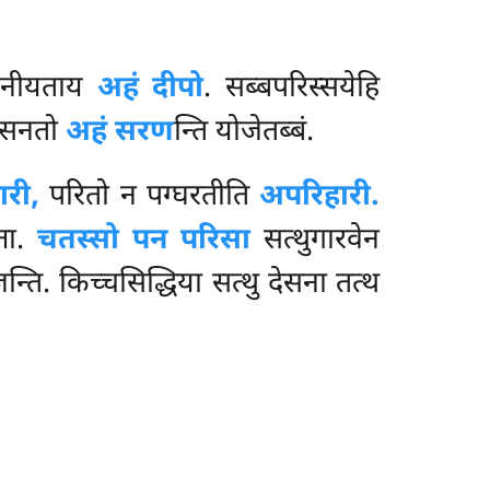
भवनीयताय
अहं दीपो
. सब्बपरिस्सयेहि
िंसनतो
अहं सरण
न्ति योजेतब्बं.
री,
परितो न पग्घरतीति
अपरिहारी.
्ता.
चतस्सो पन परिसा
सत्थुगारवेन
्ति. किच्चसिद्धिया सत्थु देसना तत्थ