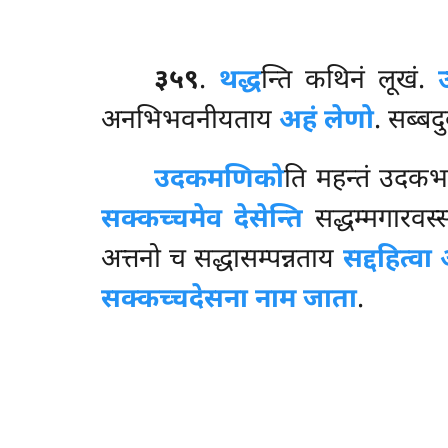
३५९
.
थद्ध
न्ति कथिनं लूखं.
अनभिभवनीयताय
अहं लेणो
. सब्बद
उदकमणिको
ति महन्तं उदकभ
सक्कच्चमेव देसेन्ति
सद्धम्मगारवस्
अत्तनो च सद्धासम्पन्नताय
सद्दहित्वा
सक्कच्चदेसना नाम जाता
.