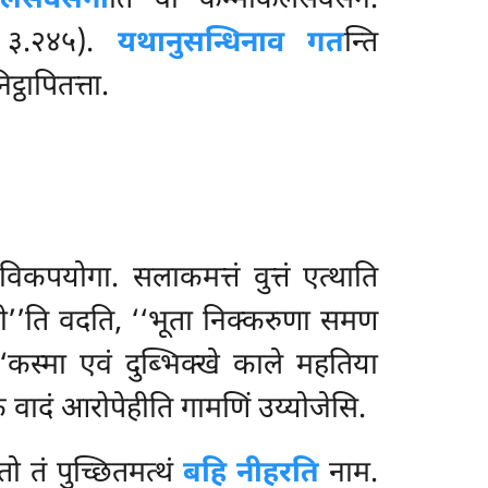
लेसवसेना
ति वा कम्मकिलेसवसेन.
ि. ३.२४५).
यथानुसन्धिनाव गत
न्ति
्ठापितत्ता.
िकपयोगा. सलाकमत्तं वुत्तं एत्थाति
ेमी’’ति वदति, ‘‘भूता निक्करुणा समण
‘‘कस्मा एवं दुब्भिक्खे काले महतिया
वादं आरोपेहीति गामणिं उय्योजेसि.
्तो तं पुच्छितमत्थं
बहि नीहरति
नाम.