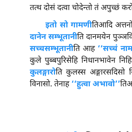
तत्थ दोसं दत्वा चोदेन्तो तं अपुच्छं क
इतो सो गामणी
तिआदि अत्तनो 
दानेन सम्भूतानी
ति दानमयेन पुञ्ञकिर
सच्चसम्भूतानी
ति आह
‘‘सच्चं ना
कुले पुब्बपुरिसेहि निधानभावेन निह
कुलङ्गारो
ति कुलस्स अङ्गारसदिसो 
विनासो. तेनाह
‘‘हुत्वा अभावो’’
तिआ