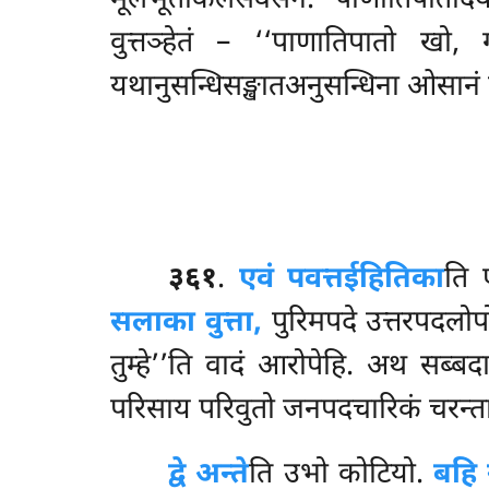
मूलभूतकिलेसवसेन. पाणातिपातादय
वुत्तञ्हेतं – ‘‘पाणातिपातो खो
यथानुसन्धिसङ्खातअनुसन्धिना
ओसानं ग
३६१
.
एवं पवत्तईहितिका
ति 
सलाका वुत्ता,
पुरिमपदे उत्तरपदलो
तुम्हे’’ति वादं आरोपेहि. अथ
सब्बदा
परिसाय परिवुतो जनपदचारिकं चरन्ता
द्वे अन्ते
ति उभो कोटियो.
बहि 