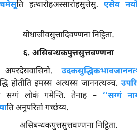
्चमेसू
ति हत्थारोहअस्सारोहसुत्तेसु.
एसेव नय
योधाजीवसुत्तादिवण्णना निट्ठिता.
६. असिबन्धकपुत्तसुत्तवण्णना
ि
अपरदेसवासिनो.
उदकसुद्धिकभावजाननत्
्धि होतीति इमस्स अत्थस्स जाननत्थञ्च.
उपरि
व सग्गं लोकं गमेन्ति. तेनाह –
‘‘सग्गं न
्या
ति अनुपरितो गच्छेय्य.
असिबन्धकपुत्तसुत्तवण्णना निट्ठिता.