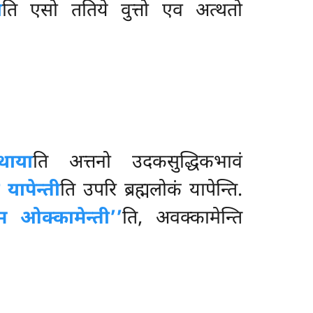
ो
ति एसो ततिये वुत्तो एव अत्थतो
थाया
ति अत्तनो उदकसुद्धिकभावं
 यापेन्ती
ति उपरि ब्रह्मलोकं यापेन्ति.
ाम ओक्कामेन्ती’’
ति, अवक्कामेन्ति