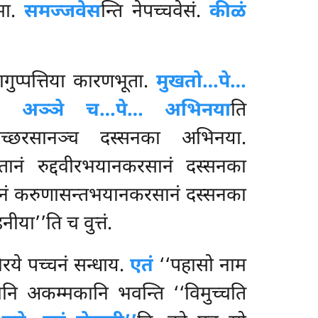
ामा.
समज्जवेस
न्ति नेपच्चवेसं.
कीळं
ागुप्पत्तिया कारणभूता.
मुखतो…पे…
ति.
अञ्ञे च…पे… अभिनया
ति
्तबीभच्छरसानञ्च दस्सनका अभिनया.
हितानं रुद्दवीरभयानकरसानं दस्सनका
ितानं करुणासन्तभयानकरसानं दस्सनका
ीया’’ति च वुत्तं.
निरये पच्चनं सन्धाय.
एतं
‘‘पहासो नाम
ि अकम्मकानि भवन्ति ‘‘विमुच्चति