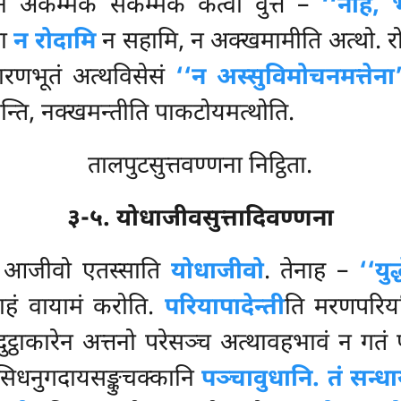
ेन अकम्मकं सकम्मकं कत्वा वुत्तं –
‘‘नाहं, 
मा
न रोदामि
न सहामि, न अक्खमामीति अत्थो. र
रणभूतं अत्थविसेसं
‘‘न अस्सुविमोचनमत्तेना
हन्ति, नक्खमन्तीति पाकटोयमत्थोति.
तालपुटसुत्तवण्णना निट्ठिता.
३-५. योधाजीवसुत्तादिवण्णना
सो आजीवो एतस्साति
योधाजीवो
. तेनाह –
‘‘यु
ाहं वायामं करोति.
परियापादेन्ती
ति मरणपरियन
 दुट्ठाकारेन अत्तनो परेसञ्च अत्थावहभावं न गतं प
सिधनुगदायसङ्कुचक्कानि
पञ्चावुधानि. तं सन्धा