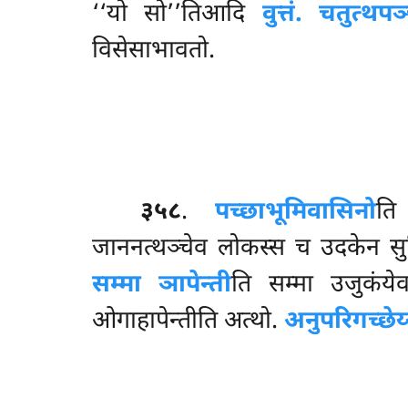
‘‘यो सो’’तिआदि
वुत्तं. चतुत्थपञ
विसेसाभावतो.
३५८
.
पच्छाभूमिवासिनो
त
जाननत्थञ्चेव लोकस्स च उदकेन सुद
सम्मा ञापेन्ती
ति सम्मा उजुकंये
ओगाहापेन्तीति अत्थो.
अनुपरिगच्छेय