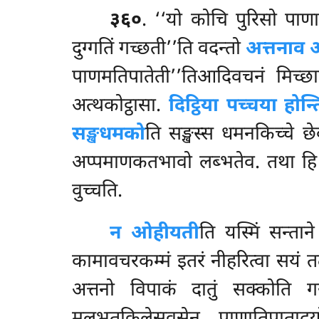
३६०
. ‘‘यो कोचि पुरिसो पाणा
दुग्गतिं गच्छती’’ति वदन्तो
अत्तनाव अत
पाणमतिपातेती’’तिआदिवचनं मिच्छ
अत्थकोट्ठासा.
दिट्ठिया पच्चया होन्त
सङ्खधमको
ति सङ्खस्स धमनकिच्चे छ
अप्पमाणकतभावो लब्भतेव. तथा हि
वुच्चति.
न ओहीयती
ति यस्मिं सन्तान
कामावचरकम्मं इतरं नीहरित्वा सयं त
अत्तनो विपाकं दातुं सक्कोति 