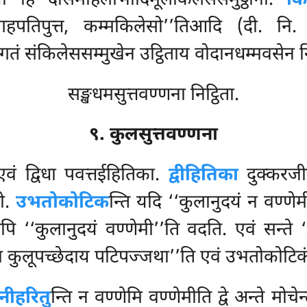
ो हि दोसमोहलोभादिमूलकिलेससमुट्ठाना.
कि
, गहपतिपुत्त, कम्मकिलेसो’’तिआदि (दी. न
तं संकिलेससम्मुखेन उट्ठिताय वोदानधम्मवसेन निट
सङ्खधमसुत्तवण्णना निट्ठिता.
९. कुलसुत्तवण्णना
एवं द्विधा पवत्तईहितिका.
द्वीहितिका
दुक्करजीव
पो.
उभतोकोटिक
न्ति यदि ‘‘कुलानुदयं न वण्ण
पि ‘‘कुलानुदयं वण्णेमी’’ति वदति. एवं सन्ते 
 कुलूपच्छेदाय पटिपज्जथा’’ति एवं उभतोकोटिकं 
नीहरितु
न्ति न वण्णेमि वण्णेमीति द्वे अन्ते मोचेन