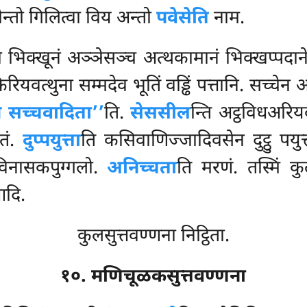
रोन्तो गिलित्वा विय अन्तो
पवेसेति
नाम.
भिक्खूनं अञ्ञेसञ्च अत्थकामानं भिक्खप्पदानेन 
ियवत्थुना सम्मदेव भूतिं वड्ढिं पत्तानि. सच्चेन 
म सच्चवादिता’’
ति.
सेससील
न्ति अट्ठविधअरि
ितं.
दुप्पयुत्ता
ति कसिवाणिज्जादिवसेन दुट्ठु पयुत
विनासकपुग्गलो.
अनिच्चता
ति मरणं. तस्मिं क
दि.
कुलसुत्तवण्णना निट्ठिता.
१०. मणिचूळकसुत्तवण्णना