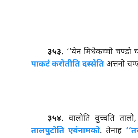
३५३
. ‘‘येन
मिधेकच्चो चण्डो चण
पाकटं करोतीति दस्सेति
अत्तनो चण्
३५४
. वालोति वुच्चति ताल
तालपुटोति एवंनामको
. तेनाह
‘‘त