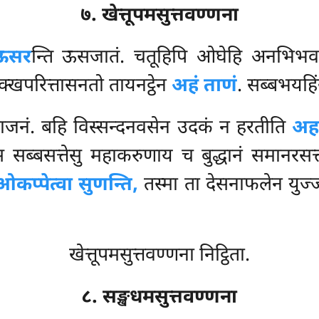
७. खेत्तूपमसुत्तवण्णना
ऊसर
न्ति ऊसजातं. चतूहिपि ओघेहि अनभि
ुक्खपरित्तासनतो तायनट्ठेन
अहं ताणं
. सब्बभयह
ाजनं. बहि विस्सन्दनवसेन उदकं न हरतीति
अहा
स सब्बसत्तेसु महाकरुणाय च बुद्धानं समानरसत
 ओकप्पेत्वा सुणन्ति,
तस्मा ता देसनाफलेन युज्जन
खेत्तूपमसुत्तवण्णना निट्ठिता.
८. सङ्खधमसुत्तवण्णना