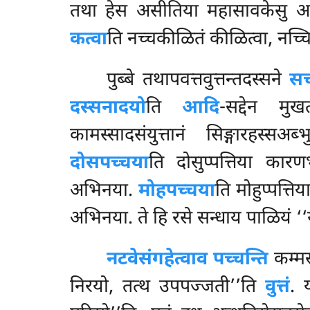
तथा हेस असीतिया महासावकेसु अब
कत्वा
ति नच्चकीळितं कीळित्वा, नच्चि
पुब्बे तथापवत्तवुत्तन्तदस्सने
सच
दस्सनादयो
ति
आदि
-सद्देन मु
कामस्सादसंयुत्तानं सिङ्गारहस्स
दोसपच्चया
ति दोसुप्पत्तिया कार
अभिनया.
मोहपच्चया
ति मोहुप्पत्त
अभिनया. ते हि रसे सन्धाय पाळियं ‘‘ये
नटवेसं
गहेत्वाव पच्चन्ति
कम्म
निरयो, तत्थ उपपज्जती’’ति
वुत्तं
. 