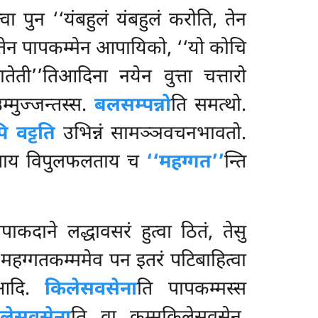
 पुन ‘‘यंबहुलं यंबहुलं करोति, तेन
तेन पापकम्मेन आपायिको, ‘‘यो कोचि
ेती’’तिआदिना नयेन वुत्ता चत्तारो
मुज्जन्तस्स.
बलसम्पन्नो
ति समत्थो.
 वट्टति
उभिन्नं सामञ्ञवचनभावतो.
ानताय विपुलफलताय च
‘‘महग्गत’’
न्ति
ाकदाने लद्धावसरं हुत्वा ठितं, तेसु
 महग्गतकम्ममेव पन इतरं पटिबाहित्वा
िआदि.
किलेसवसेना
ति पापकम्मस्स