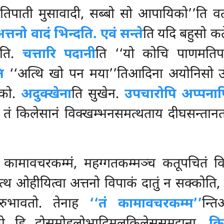
तिपाती मुसावादी, सब्बो सो आपायिको’’ति वत्वा
्तनो वादं भिन्दति. एवं सन्ते
ति यदि बहुसो क
ाति.
चत्तारि पदानी
ति ‘‘यो कोचि पाणमतिपात
ि
‘‘अत्थि खो पन मया’’तिआदिना अयोनिसो उम्
ेको.
अदुक्खेना
ति सुखेन.
उपचारोपि अप्पनापि
 तं किलेसानं विक्खम्भनसमत्थताय दीघसन्त
े कामावचरकम्मं, महग्गतकम्मञ्च कतूपचितं विप
त्थ ओहीयित्वा अत्तनो विपाकं दातुं न सक्कोति,
गरुभावतो. तेनाह
‘‘तं कामावचरकम्म’’
न्त