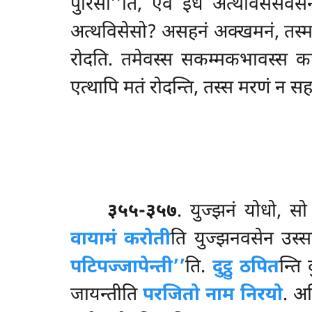
पुरिसो’’ति, एवं इध अत्थविसेसवस
अत्थविसेसो? असहनं अक्खमनं, तस्
रोदति. तमेवस्स सकम्मकभावस्स का
एत्थापि मतं रोदन्ति, तस्स मरणं न स
३५५-३५७
. युज्झनं योधो, 
वायामं करोती
ति युज्झनवसेन उस्स
पटिपज्जापेन्ती’’
ति.
दुट्ठु ठपित
न्ति
जायन्तीति
परजितो नाम निरयो
. अ