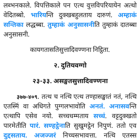
लब्भनकाले. विपत्तिकाले पन एत्थ वुत्तविपरियायेन अत्थो
वेदितब्बो.
भारिय
न्ति दुक्खबहुलताय दारुणं.
अम्हाकं
सन्तिका
लद्धब्बा.
तुम्हाकं अनुसासनी
ति तुम्हाकं दातब्बा
अनुसासनी.
कायगतासतिसुत्तादिवण्णना निट्ठिता.
२. दुतियवग्गो
२३-३३. असङ्खतसुत्तादिवण्णना
. तत्थ च नत्थि एत्थ तण्हासङ्खातं नतं, नत्थि
३७७-४०९
एतस्मिं वा अधिगते पुग्गलभावोति
अनतं. अनासव
न्ति
एत्थापि एसेव नयो. सच्चधम्मताय
सच्चं
. वट्टदुक्खतो
पारमेतीति
पारं. सण्हट्ठेना
ति सुखुमट्ठेन निपुणं. ततो एव
दुद्दसताय. अजज्जरं
निच्चसभावत्ता. नत्थि एतस्स