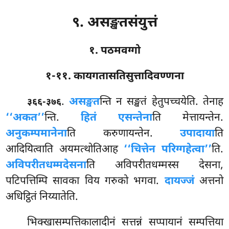
९. असङ्खतसंयुत्तं
१. पठमवग्गो
१-११. कायगतासतिसुत्तादिवण्णना
.
असङ्खत
न्ति
न सङ्खतं हेतुपच्चयेति. तेनाह
३६६-३७६
‘‘अकत’’
न्ति.
हितं एसन्तेना
ति मेत्तायन्तेन.
अनुकम्पमानेना
ति करुणायन्तेन.
उपादाया
ति
आदियित्वाति अयमत्थोतिआह
‘‘चित्तेन परिग्गहेत्वा’’
ति.
अविपरीतधम्मदेसना
ति अविपरीतधम्मस्स देसना,
पटिपत्तिम्पि सावका विय गरुको भगवा.
दायज्जं
अत्तनो
अधिट्ठितं निय्यातेति.
भिक्खासम्पत्तिकालादीनं सत्तन्नं सप्पायानं सम्पत्तिया