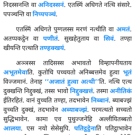
निदस्सनन्ति वा
अनिदस्सनं
. एतस्मिं अधिगते नत्थि संसारे.
पपञ्चन्ति वा
निप्पपञ्चं
.
एतस्मिं
अधिगते पुग्गलस्स मरणं नत्थीति वा
अमतं
.
अतप्पकट्ठेन वा
पणीतं
. सुखहेतुताय वा
सिवं
. तण्हा
खीयन्ति एत्थाति
तण्हक्खयं
.
अञ्ञस्स तादिसस्स अभावतो विम्हापनीयताय
अभूतमेवा
ति. कुतोचि पच्चयतो अनिब्बत्तमेव हुत्वा
भूतं
विज्जमानं. तेनाह
‘‘अजातं हुत्वा अत्थी’’
ति. नत्थि एत्थ
दुक्खन्ति निद्दुक्खं, तस्स भावो
निद्दुक्खत्तं
. तस्मा
अनीतिकं
ईतिरहितं. वानं वुच्चति तण्हा, तदभावेन
निब्बानं
. ब्याबज्झं
वुच्चति दुक्खं, तदभावेन
अब्याबज्झं
. परमत्थतो सच्चतो
सुद्धिभावेन. कामा एव पुथुज्जनेहि अल्लीयितब्बतो
आलया
. एस नयो सेसेसुपि.
पतिट्ठट्ठेना
ति पतिट्ठाभावेन