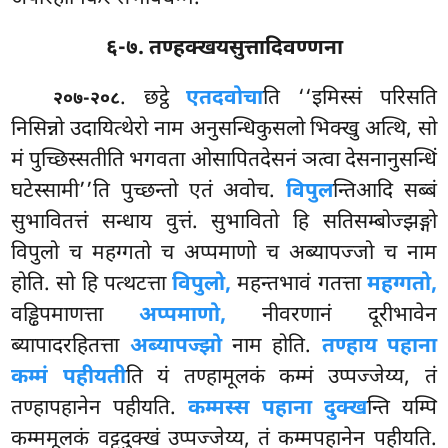
६-७. तण्हक्खयसुत्तादिवण्णना
. छट्ठे
एतदवोचा
ति ‘‘इमिस्सं परिसति
२०७-२०८
निसिन्नो उदायित्थेरो नाम अनुसन्धिकुसलो भिक्खु अत्थि, सो
मं पुच्छिस्सतीति भगवता
ओसापितदेसनं ञत्वा देसनानुसन्धिं
घटेस्सामी’’ति पुच्छन्तो एतं अवोच.
विपुल
न्तिआदि सब्बं
सुभावितत्तं सन्धाय वुत्तं. सुभावितो हि सतिसम्बोज्झङ्गो
विपुलो च महग्गतो च अप्पमाणो च अब्यापज्जो च नाम
होति. सो हि पत्थटत्ता
विपुलो,
महन्तभावं गतत्ता
महग्गतो,
वड्ढिपमाणत्ता
अप्पमाणो,
नीवरणानं दूरीभावेन
ब्यापादरहितत्ता
अब्यापज्झो
नाम होति.
तण्हाय पहाना
कम्मं पहीयती
ति यं तण्हामूलकं कम्मं उप्पज्जेय्य, तं
तण्हापहानेन पहीयति.
कम्मस्स पहाना दुक्ख
न्ति यम्पि
कम्ममूलकं वट्टदुक्खं उप्पज्जेय्य, तं कम्मपहानेन पहीयति.