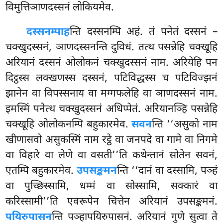
विमुत्तिञाणदस्सनं लोकियमेव.
दस्सनम्पाह
न्ति दस्सनम्पि अहं. तं पनेतं दस्सनं –
चक्खुदस्सनं, ञाणदस्सनन्ति दुविधं. तत्थ पसन्नेहि चक्खूहि
अरियानं दस्सनं ओलोकनं चक्खुदस्सनं नाम. अरियेहि पन
दिट्ठस्स लक्खणस्स दस्सनं, पटिविद्धस्स च पटिविज्झनं
झानेन वा विपस्सनाय वा मग्गफलेहि वा ञाणदस्सनं नाम.
इमस्मिं पनेत्थ चक्खुदस्सनं अधिप्पेतं. अरियानञ्हि पसन्नेहि
चक्खूहि ओलोकनम्पि
बहुकारमेव.
सवन
न्ति ‘‘असुको नाम
खीणासवो असुकस्मिं नाम रट्ठे वा जनपदे वा गामे वा निगमे
वा विहारे वा लेणे वा वसती’’ति कथेन्तानं सोतेन सवनं,
एतम्पि बहुकारमेव.
उपसङ्कमन
न्ति ‘‘दानं वा दस्सामि, पञ्हं
वा पुच्छिस्सामि, धम्मं वा सोस्सामि, सक्कारं वा
करिस्सामी’’ति एवरूपेन चित्तेन अरियानं उपसङ्कमनं.
पयिरुपासन
न्ति पञ्हापयिरुपासनं. अरियानं गुणे सुत्वा ते