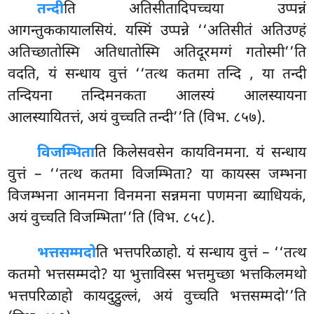
तन्दी
ति
अतिसीतादिपच्चया उप्पन्नं
आगन्तुककायालसियं. यस्मिं उप्पन्ने ‘‘अतिसीतं अतिउण्हं
अतिच्छातोस्मि अतिधातोस्मि अतिदूरमग्गं गतोस्मी’’ति
वदति, यं सन्धाय वुत्तं ‘‘तत्थ कतमा तन्दि
, या तन्दी
तन्दियना तन्दिमनकता आलस्यं आलस्यायना
आलस्यायितत्तं, अयं वुच्चति तन्दी’’ति (विभ. ८५७).
विजम्भिता
ति किलेसवसेन कायविनमना. यं सन्धाय
वुत्तं – ‘‘तत्थ कतमा विजम्भिता? या कायस्स जम्भना
विजम्भना आनमना विनमना सन्नमना पणमना ब्याधियकं,
अयं वुच्चति विजम्भिता’’ति (विभ. ८५८).
भत्तसम्मदो
ति भत्तपरिळाहो. यं सन्धाय वुत्तं – ‘‘तत्थ
कतमो भत्तसम्मदो? या भुत्ताविस्स भत्तमुच्छा भत्तकिलमथो
भत्तपरिळाहो कायदुट्ठुल्लं, अयं वुच्चति भत्तसम्मदो’’ति