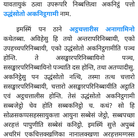
यावतायुकं ठत्वा उपरूपरि निब्बत्तित्वा अकनिट्ठं पत्तो
उद्धंसोतो अकनिट्ठगामी
नाम.
इमस्मिं
पन ठाने
अट्ठचत्तारीस अनागामिनो
कथेतब्बा. अविहेसु हि तयो अन्तरापरिनिब्बायी, एको
उपहच्चपरिनिब्बायी, एको उद्धंसोतो अकनिट्ठगामीति पञ्च
होन्ति. ते असङ्खारपरिनिब्बायिनो पञ्च,
ससङ्खारपरिनिब्बायिनो पञ्चाति दस होन्ति, तथा अतप्पादीसु.
अकनिट्ठेसु पन उद्धंसोतो नत्थि, तस्मा तत्थ चत्तारो
ससङ्खारपरिनिब्बायी, चत्तारो असङ्खारपरिनिब्बायीति अट्ठाति
एवं अट्ठचत्तालीस होन्ति. तेसं उद्धंसोतो अकनिट्ठगामी
सब्बजेट्ठो चेव होति
सब्बकनिट्ठो च. कथं? सो हि
सोळसकप्पसहस्सायुकत्ता आयुना सब्बेसं जेट्ठो, सब्बपच्छा
अरहत्तं पापुणीति सब्बेसं कनिट्ठो. इमस्मिं सुत्ते अपुब्बं
अचरिमं एकचित्तक्खणिका नानालक्खणा अरहत्तमग्गस्स