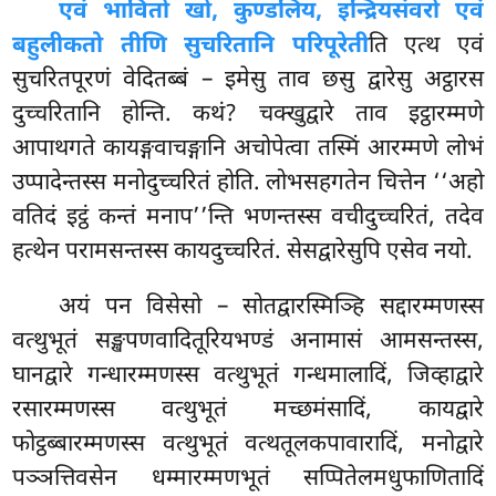
एवं भावितो खो, कुण्डलिय, इन्द्रियसंवरो एवं
बहुलीकतो तीणि सुचरितानि परिपूरेती
ति एत्थ एवं
सुचरितपूरणं वेदितब्बं – इमेसु ताव छसु द्वारेसु अट्ठारस
दुच्चरितानि
होन्ति. कथं? चक्खुद्वारे ताव
इट्ठारम्मणे
आपाथगते कायङ्गवाचङ्गानि अचोपेत्वा तस्मिं आरम्मणे लोभं
उप्पादेन्तस्स मनोदुच्चरितं होति. लोभसहगतेन चित्तेन ‘‘अहो
वतिदं इट्ठं कन्तं मनाप’’न्ति भणन्तस्स वचीदुच्चरितं, तदेव
हत्थेन परामसन्तस्स कायदुच्चरितं. सेसद्वारेसुपि एसेव नयो.
अयं पन विसेसो – सोतद्वारस्मिञ्हि सद्दारम्मणस्स
वत्थुभूतं सङ्खपणवादितूरियभण्डं अनामासं आमसन्तस्स,
घानद्वारे गन्धारम्मणस्स वत्थुभूतं गन्धमालादिं, जिव्हाद्वारे
रसारम्मणस्स वत्थुभूतं मच्छमंसादिं, कायद्वारे
फोट्ठब्बारम्मणस्स वत्थुभूतं वत्थतूलकपावारादिं, मनोद्वारे
पञ्ञत्तिवसेन धम्मारम्मणभूतं सप्पितेलमधुफाणितादिं