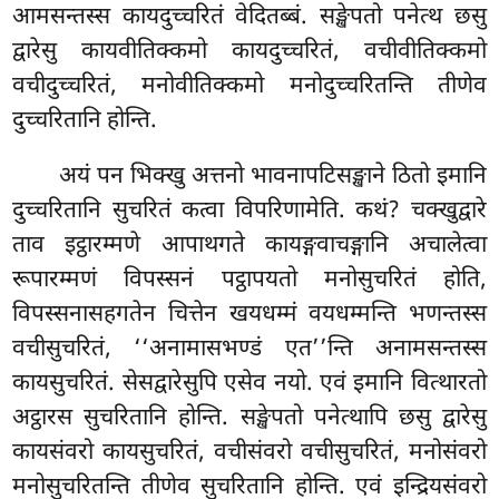
आमसन्तस्स कायदुच्चरितं वेदितब्बं. सङ्खेपतो पनेत्थ छसु
द्वारेसु कायवीतिक्कमो कायदुच्चरितं, वचीवीतिक्कमो
वचीदुच्चरितं, मनोवीतिक्कमो मनोदुच्चरितन्ति तीणेव
दुच्चरितानि होन्ति.
अयं पन भिक्खु अत्तनो भावनापटिसङ्खाने ठितो इमानि
दुच्चरितानि सुचरितं कत्वा विपरिणामेति. कथं? चक्खुद्वारे
ताव इट्ठारम्मणे आपाथगते कायङ्गवाचङ्गानि अचालेत्वा
रूपारम्मणं विपस्सनं पट्ठापयतो मनोसुचरितं होति,
विपस्सनासहगतेन चित्तेन खयधम्मं वयधम्मन्ति भणन्तस्स
वचीसुचरितं, ‘‘अनामासभण्डं एत’’न्ति अनामसन्तस्स
कायसुचरितं. सेसद्वारेसुपि एसेव नयो. एवं इमानि वित्थारतो
अट्ठारस सुचरितानि होन्ति. सङ्खेपतो
पनेत्थापि छसु द्वारेसु
कायसंवरो कायसुचरितं, वचीसंवरो वचीसुचरितं, मनोसंवरो
मनोसुचरितन्ति तीणेव सुचरितानि होन्ति. एवं इन्द्रियसंवरो