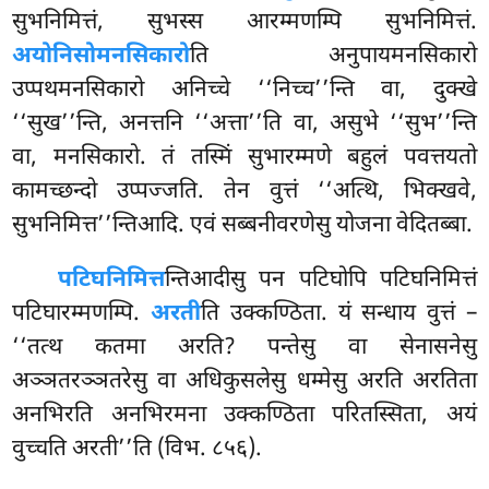
सुभनिमित्तं, सुभस्स आरम्मणम्पि सुभनिमित्तं.
अयोनिसोमनसिकारो
ति अनुपायमनसिकारो
उप्पथमनसिकारो अनिच्चे ‘‘निच्च’’न्ति वा, दुक्खे
‘‘सुख’’न्ति, अनत्तनि ‘‘अत्ता’’ति वा, असुभे ‘‘सुभ’’न्ति
वा, मनसिकारो. तं तस्मिं सुभारम्मणे बहुलं पवत्तयतो
कामच्छन्दो उप्पज्जति. तेन वुत्तं ‘‘अत्थि, भिक्खवे,
सुभनिमित्त’’न्तिआदि. एवं सब्बनीवरणेसु योजना वेदितब्बा.
पटिघनिमित्त
न्तिआदीसु पन पटिघोपि पटिघनिमित्तं
पटिघारम्मणम्पि.
अरती
ति उक्कण्ठिता. यं सन्धाय वुत्तं –
‘‘तत्थ कतमा अरति? पन्तेसु वा सेनासनेसु
अञ्ञतरञ्ञतरेसु वा
अधिकुसलेसु धम्मेसु अरति अरतिता
अनभिरति अनभिरमना उक्कण्ठिता परितस्सिता, अयं
वुच्चति अरती’’ति (विभ. ८५६).