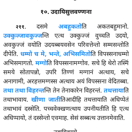
१०. उदायिसुत्तवण्णना
. दसमे
अबहुकतो
ति अकतबहुमानो.
२११
उक्कुज्जावकुज्ज
न्ति एत्थ उक्कुज्जं वुच्चति उदयो,
अवकुज्जं वयोति उदयब्बयवसेन परिवत्तेन्तो सम्मसन्तोति
दीपेति.
धम्मो च मे, भन्ते, अभिसमितो
ति विपस्सनाधम्मो
अभिसमागतो.
मग्गो
ति विपस्सनामग्गोव. सचे हि थेरो तस्मिं
समये सोतापन्नो, उपरि तिण्णं मग्गानं अत्थाय, सचे
अनागामी, अरहत्तमग्गस्स अत्थाय अयं विपस्सना वेदितब्बा.
तथा तथा विहरन्त
न्ति तेन तेनाकारेन विहरन्तं.
तथत्ताया
ति
तथाभावाय.
खीणा जाती
तिआदीहि तथत्तायाति अधिप्पेतं
तथाभावं दस्सेति. पच्चवेक्खणत्थाय उपनीयतीति हि एत्थ
अधिप्पायो, तं दस्सेन्तो एवमाह. सेसं सब्बत्थ उत्तानमेवाति.