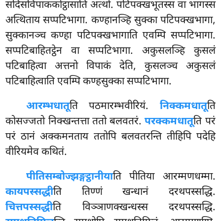
सदिसविपाककोट्ठासाति अत्थो. पटिपक्खभूतस्स वा भागस्स
अत्थिताय सप्पटिभागा. कण्हानञ्हि सुक्का पटिपक्खभागा,
सुक्कानञ्च कण्हा पटिपक्खभागाति एवम्पि सप्पटिभागा.
सप्पटिबाहितट्ठेन वा सप्पटिभागा. अकुसलञ्हि कुसलं
पटिबाहित्वा अत्तनो विपाकं देति, कुसलञ्च अकुसलं
पटिबाहित्वाति एवम्पि कण्हसुक्का सप्पटिभागा.
आरम्भधातू
ति पठमारम्भवीरियं.
निक्कमधातू
ति
कोसज्जतो निक्खन्तत्ता ततो बलवतरं.
परक्कमधातू
ति परं
परं ठानं अक्कमनताय ततोपि बलवतरन्ति तीहिपि पदेहि
वीरियमेव कथितं.
पीतिसम्बोज्झङ्गट्ठानीया
ति पीतिया आरम्मणधम्मा.
कायपस्सद्धी
ति तिण्णं खन्धानं दरथपस्सद्धि.
चित्तपस्सद्धी
ति विञ्ञाणक्खन्धस्स दरथपस्सद्धि.