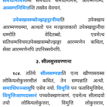
समथनिमित्त
न्ति समथोपि समथनिमित्तं, आरम्मणम्पि.
अब्यग्गनिमित्त
न्ति तस्सेव वेवचनं.
उपेक्खासम्बोज्झङ्गट्ठानीया
ति उपेक्खाय
आरम्मणधम्मा, अत्थतो पन मज्झत्ताकारो उपेक्खाट्ठानीया
धम्मोति वेदितब्बो. एवमेत्थ
सतिधम्मविचयउपेक्खासम्बोज्झङ्गा आरम्मणेन कथिता,
सेसा आरम्मणेनपि उपनिस्सयेनपि.
३. सीलसुत्तवण्णना
. ततिये
सीलसम्पन्ना
ति एत्थ खीणासवस्स
१८४
लोकियलोकुत्तरसीलं कथितं, तेन सम्पन्नाति अत्थो.
समाधिपञ्ञासु
पि
एसेव नयो.
विमुत्ति
पन फलविमुत्तियेव.
विमुत्तिञाणदस्सनं
पच्चवेक्खणञाणं. एवमेत्थ सीलादयो
तयो लोकियलोकुत्तरा, विमुत्ति लोकुत्तराव,