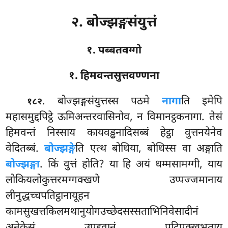
२. बोज्झङ्गसंयुत्तं
१. पब्बतवग्गो
१. हिमवन्तसुत्तवण्णना
. बोज्झङ्गसंयुत्तस्स
पठमे
नागा
ति इमेपि
१८२
महासमुद्दपिट्ठे ऊमिअन्तरवासिनोव, न विमानट्ठकनागा. तेसं
हिमवन्तं निस्साय कायवड्ढनादिसब्बं हेट्ठा वुत्तनयेनेव
वेदितब्बं.
बोज्झङ्गे
ति एत्थ बोधिया, बोधिस्स वा अङ्गाति
बोज्झङ्गा
. किं वुत्तं होति? या हि अयं धम्मसामग्गी, याय
लोकियलोकुत्तरमग्गक्खणे उप्पज्जमानाय
लीनुद्धच्चपतिट्ठानायूहन
कामसुखत्तकिलमथानुयोगउच्छेदसस्सताभिनिवेसादीनं
अनेकेसं उपद्दवानं पटिपक्खभूताय