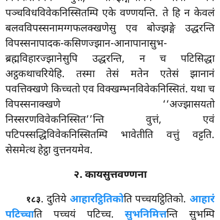
पञ्चविधविवेकनिस्सितम्पि एके वण्णयन्ति. ते हि न केवलं
बलवविपस्सनामग्गफलक्खणेसु एव बोज्झङ्गे उद्धरन्ति
विपस्सनापादक-कसिणज्झान-आनापानासुभ-
ब्रह्मविहारज्झानेसुपि उद्धरन्ति, न च पटिसिद्धा
अट्ठकथाचरियेहि. तस्मा तेसं मतेन एतेसं झानानं
पवत्तिक्खणे किच्चतो एव विक्खम्भनविवेकनिस्सितं. यथा च
विपस्सनाक्खणे ‘‘अज्झासयतो
निस्सरणविवेकनिस्सित’’न्ति वुत्तं, एवं
पटिपस्सद्धिविवेकनिस्सितम्पि भावेतीति वत्तुं वट्टति.
सेसमेत्थ हेट्ठा वुत्तनयमेव.
२. कायसुत्तवण्णना
. दुतिये
आहारट्ठितिको
ति पच्चयट्ठितिको.
आहारं
१८३
पटिच्चा
ति पच्चयं पटिच्च.
सुभनिमित्त
न्ति सुभम्पि