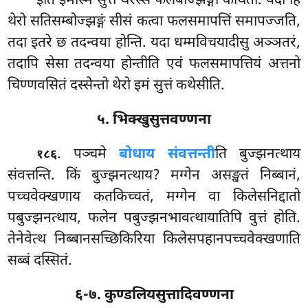
इति इमस्मिं सुत्ते थेरस्स फलबोज्झङ्गा कथिता. यदा हि
थेरो सतिसम्बोज्झङ्गं सीसं कत्वा फलसमापत्तिं समापज्जति,
तदा इतरे छ तदन्वया होन्ति. यदा धम्मविचयादीसु अञ्ञतरं,
तदापि सेसा तदन्वया होन्तीति एवं फलसमापत्तियं अत्तनो
चिण्णवसितं दस्सेन्तो थेरो इमं सुत्तं कथेसीति.
५. भिक्खुसुत्तवण्णना
. पञ्चमे
बोधाय संवत्तन्ती
ति बुज्झनत्थाय
१८६
संवत्तन्ति. किं बुज्झनत्थाय? मग्गेन
असङ्खतं निब्बानं,
पच्चवेक्खणाय कतकिच्चतं, मग्गेन वा किलेसनिद्दातो
पबुज्झनत्थाय, फलेन पबुज्झनभावत्थायातिपि वुत्तं होति.
तेनेवेत्थ निब्बानसच्छिकिरिया किलेसपहानपच्चवेक्खणाति
सब्बं दस्सितं.
६-७. कुण्डलियसुत्तादिवण्णना