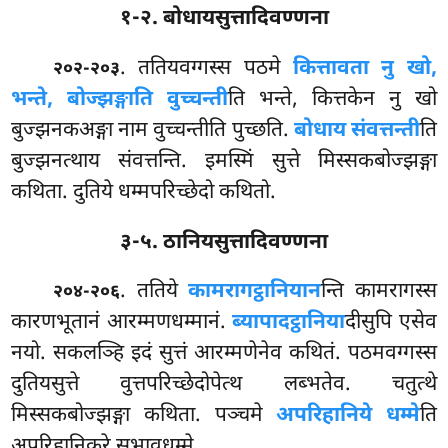
१-२. बोधायसुत्तादिवण्णना
. ततियवग्गस्स पठमे
कित्तावता नु खो,
२०२-२०३
भन्ते, बोज्झङ्गाति वुच्चन्ती
ति भन्ते, कित्तकेन नु खो
बुज्झनकअङ्गा नाम वुच्चन्तीति पुच्छति.
बोधाय संवत्तन्ती
ति
बुज्झनत्थाय संवत्तन्ति. इमस्मिं सुत्ते मिस्सकबोज्झङ्गा
कथिता. दुतिये धम्मपरिच्छेदो कथितो.
३-५. ठानियसुत्तादिवण्णना
. ततिये
कामरागट्ठानियान
न्ति कामरागस्स
२०४-२०६
कारणभूतानं आरम्मणधम्मानं.
ब्यापादट्ठानिया
दीसुपि एसेव
नयो. सकलञ्हि इदं सुत्तं आरम्मणेनेव कथितं. पठमवग्गस्स
दुतियसुत्ते वुत्तपरिच्छेदोपेत्थ लब्भतेव. चतुत्थे
मिस्सकबोज्झङ्गा कथिता. पञ्चमे
अपरिहानिये धम्मे
ति
अपरिहानिकरे सभावधम्मे.