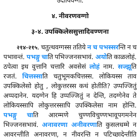
उदायिवग्गो.
४. नीवरणवग्गो
३-४. उपक्किलेससुत्तादिवण्णना
. चतुत्थवग्गस्स ततिये
न च पभस्सर
न्ति न च
२१४-२१५
पभावन्तं.
पभङ्गु चा
ति पभिज्जनसभावं.
अयो
ति काळलोहं.
ठपेत्वा इध वुत्तानि चत्तारि अवसेसं
लोहं
नाम.
सज्झू
ति
रजतं.
चित्तस्सा
ति चतुभूमकचित्तस्स. लोकियस्स ताव
उपक्किलेसो होतु
, लोकुत्तरस्स कथं होतीति? उप्पज्जितुं
अप्पदानेन. यदग्गेन हि उप्पज्जितुं न देन्ति, तदग्गेनेव ते
लोकियस्सापि लोकुत्तरस्सापि उपक्किलेसा नाम होन्ति.
पभङ्गु चा
ति आरम्मणे चुण्णविचुण्णभावूपगमनेन
भिज्जनसभावं.
अनावरणा अनीवरणा
ति कुसलधम्मे न
आवरन्तीति अनावरणा, न नीवरन्ति न पटिच्छादेन्तीति