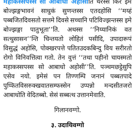
महाकस्सपस्स सो आबाधो अहोसी
ति थेरस्स किर इमं
बोज्झङ्गभावनं साधुकं
सुणन्तस्स एतदहोसि ‘‘मय्हं
पब्बजितदिवसतो सत्तमे दिवसे सच्चानि पटिविज्झन्तस्स इमे
बोज्झङ्गा पातुभूता’’ति. अथस्स ‘‘निय्यानिकं वत
सत्थुसासन’’न्ति चिन्तयतो लोहितं पसीदि, उपादारूपं
विसुद्धं अहोसि, पोक्खरपत्ते पतितउदकबिन्दु विय सरीरतो
रोगो विनिवत्तित्वा गतो. तेन वुत्तं ‘‘तथा पहीनो चायस्मतो
महाकस्सपस्स सो आबाधो अहोसी’’ति. पञ्चमछट्ठेसुपि
एसेव नयो. इमेसं पन तिण्णम्पि जनानं पब्बतपादे
पुप्फितविसरुक्खवातसम्फस्सेन उप्पन्नो मन्दसीतजरो
आबाधोति वेदितब्बो. सेसं सब्बत्थ उत्तानमेवाति.
गिलानवग्गो.
३. उदायिवग्गो