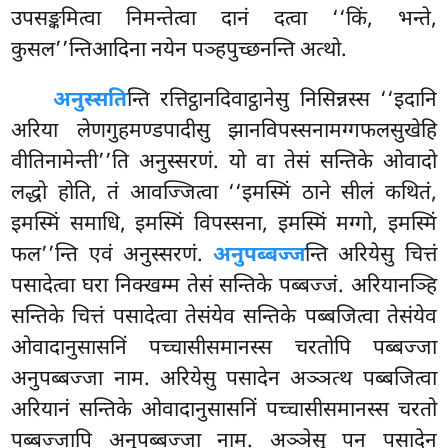
उपसङ्कमित्वा निमन्तेत्वा दानं दत्वा ‘‘किं, भन्ते,
कुसल’’न्तिआदिना नयेन पञ्हपुच्छनन्ति अत्थो.
अनुस्सति
न्ति रत्तिट्ठानदिवाट्ठानेसु निसिन्नस्स ‘‘इदानि
अरिया लेणगुहमण्डपादीसु झानविपस्सनामग्गफलसुखेहि
वीतिनामेन्ती’’ति अनुस्सरणं. यो वा तेसं सन्तिके ओवादो
लद्धो होति, तं आवज्जित्वा ‘‘इमस्मिं ठाने सीलं कथितं,
इमस्मिं समाधि, इमस्मिं विपस्सना, इमस्मिं मग्गो, इमस्मिं
फल’’न्ति एवं अनुस्सरणं.
अनुपब्बज्ज
न्ति अरियेसु चित्तं
पसादेत्वा घरा निक्खम्म तेसं सन्तिके पब्बज्जं. अरियानञ्हि
सन्तिके चित्तं पसादेत्वा तेसंयेव सन्तिके पब्बजित्वा तेसंयेव
ओवादानुसासनिं पच्चासीसमानस्स चरतोपि पब्बज्जा
अनुपब्बज्जा नाम. अरियेसु पसादेन अञ्ञत्थ पब्बजित्वा
अरियानं सन्तिके ओवादानुसासनिं पच्चासीसमानस्स चरतो
पब्बज्जापि अनुपब्बज्जा नाम. अञ्ञेसु पन पसादेन