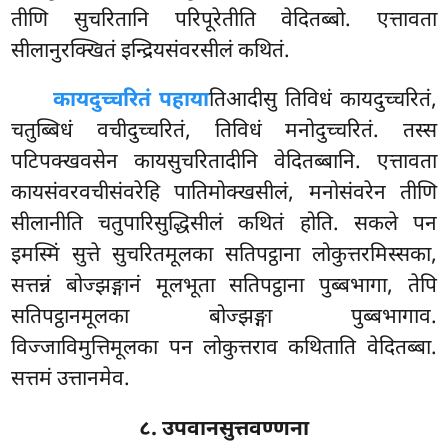
तीणि सुचरितानि परिपूरेतीति वेदितब्बो. एत्तावता
सीलानुरक्खितं इन्द्रियसंवरसीलं कथितं.
कायदुच्चरितं पहाया
तिआदीसु तिविधं कायदुच्चरितं,
चतुब्बिधं वचीदुच्चरितं, तिविधं मनोदुच्चरितं. तस्स
पटिपक्खवसेन कायसुचरितादीनि वेदितब्बानि. एत्तावता
कायसंवरवचीसंवरेहि पातिमोक्खसीलं, मनोसंवरेन तीणि
सीलानीति चतुपारिसुद्धिसीलं कथितं होति. सकले पन
इमस्मिं सुत्ते सुचरितमूलका सतिपट्ठाना लोकुत्तरमिस्सका,
सत्तन्नं बोज्झङ्गानं
मूलभूता सतिपट्ठाना पुब्बभागा, तेपि
सतिपट्ठानमूलका बोज्झङ्गा पुब्बभागाव.
विज्जाविमुत्तिमूलका पन लोकुत्तराव कथिताति वेदितब्बा.
सत्तमं उत्तानमेव.
८. उपवानसुत्तवण्णना