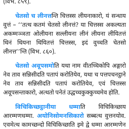
(विभ. ८५९).
चेतसो च लीनत्त
न्ति चित्तस्स लीयनाकारो, यं सन्धाय
वुत्तं – ‘‘तत्थ कतमं चेतसो लीनत्तं? या चित्तस्स अकल्यता
अकम्मञ्ञता ओलीयना सल्लीयना लीनं लीयना लीयितत्तं
थिनं थियना थियितत्तं चित्तस्स, इदं वुच्चति चेतसो
लीनत्त’’न्ति (विभ. ८६०).
चेतसो अवूपसमो
ति यथा नाम वीतच्चिकोपि अङ्गारो
नेव ताव सन्निसीदति पतापं करोतियेव, यथा च पत्तपचनट्ठाने
नेव ताव सन्निसीदति पतापं करोतियेव, एवं चित्तस्स
अवूपसन्ताकारो, अत्थतो पनेतं उद्धच्चकुक्कुच्चमेव होति.
विचिकिच्छट्ठानीया धम्मा
ति विचिकिच्छाय
आरम्मणधम्मा.
अयोनिसोमनसिकारो
सब्बत्थ वुत्तनयोव.
एवमेत्थ कामच्छन्दो विचिकिच्छाति इमे द्वे धम्मा आरम्मणेन