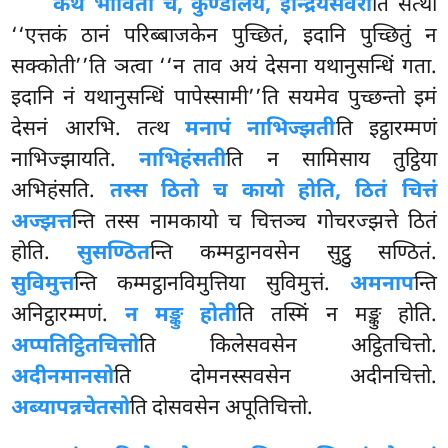
कथं भावितो च, कुण्डलिय, इन्द्रियसंवरो
ति सत्था
‘‘एत्तकं ठानं परिब्बाजकेन पुच्छितं, इदानि पुच्छितुं न
सक्कोती’’ति ञत्वा ‘‘न ताव अयं देसना यथानुसन्धिं गता.
इदानि नं यथानुसन्धिं पापेस्सामी’’ति सयमेव पुच्छन्तो इमं
देसनं आरभि. तत्थ
मनापं नाभिज्झती
ति इट्ठारम्मणं
नाभिज्झायति.
नाभिहंसती
ति न सामिसाय तुट्ठिया
अभिहंसति.
तस्स ठितो च कायो होति, ठितं चित्तं
अज्झत्त
न्ति तस्स नामकायो च चित्तञ्च गोचरज्झत्ते ठितं
होति.
सुसण्ठित
न्ति कम्मट्ठानवसेन सुट्ठु सण्ठितं.
सुविमुत्त
न्ति कम्मट्ठानविमुत्तिया सुविमुत्तं.
अमनाप
न्ति
अनिट्ठारम्मणं.
न मङ्कु होती
ति तस्मिं न मङ्कु होति.
अप्पतिट्ठितचित्तो
ति किलेसवसेन
अट्ठितचित्तो.
अदीनमानसो
ति दोमनस्सवसेन अदीनचित्तो.
अब्यापन्नचेतसो
ति दोसवसेन अपूतिचित्तो.