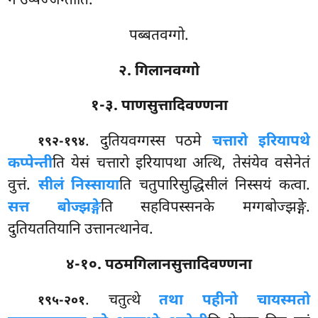
न उप्पज्जन्तीति.
पब्बतवग्गो.
२. गिलानवग्गो
१-३. पाणसुत्तादिवण्णना
. दुतियवग्गस्स पठमे
चत्तारो इरियापथे
१९२-१९४
कप्पेन्ती
ति येसं चत्तारो इरियापथा अत्थि, तेसंयेव वसेनेतं
वुत्तं.
सीलं निस्साया
ति चतुपारिसुद्धिसीलं निस्सयं कत्वा.
सत्त बोज्झङ्गे
ति सहविपस्सनके मग्गबोज्झङ्गे.
दुतियततियानि उत्तानत्थानेव.
४-१०. पठमगिलानसुत्तादिवण्णना
. चतुत्थे
तथा पहीनो चायस्मतो
१९५-२०१