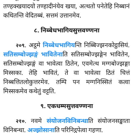
तण्हक्खयादयो तण्हादीनंयेव खया, अत्थतो पनेतेहि निब्बानं
कथितन्ति वेदितब्बं. सत्तमं उत्तानमेव.
८. निब्बेधभागियसुत्तवण्णना
. अट्ठमे
निब्बेधभागिय
न्ति निब्बिज्झनकोट्ठासियं.
२०९
सतिसम्बोज्झङ्गं भावितेना
ति सतिसम्बोज्झङ्गेन भावितेन,
सतिसम्बोज्झङ्गं वा भावेत्वा ठितेन, एवमेत्थ मग्गबोज्झङ्गा
मिस्सका. तेहि भावितं, ते वा भावेत्वा ठितं चित्तं
निब्बत्तितलोकुत्तरमेव. तम्पि पन मग्गनिस्सितं कत्वा
मिस्सकमेव कथेतुं वट्टति.
९. एकधम्मसुत्तवण्णना
. नवमे
संयोजनविनिबन्धा
ति संयोजनसङ्खाता
२१०
विनिबन्धा.
अज्झोसाना
ति परिनिट्ठपेत्वा गहणा.