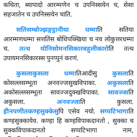
कथिता, ब्यापादो आरम्मणेन च उपनिस्सयेन च, सेसा
सहजातेन च उपनिस्सयेन चाति.
सतिसम्बोज्झङ्गट्ठानीया धम्मा
ति सतिया
आरम्मणधम्मा सत्ततिंस बोधिपक्खिया च नव लोकुत्तरधम्मा
च.
तत्थ योनिसोमनसिकारबहुलीकारो
ति तत्थ
उपायमनसिकारस्स पुनप्पुनं करणं.
कुसलाकुसला धम्मा
तिआदीसु
कुसला
ति
कोसल्लसम्भूता अनवज्जसुखविपाका.
अकुसला
ति
अकोसल्लसम्भूता सावज्जदुक्खविपाका.
सावज्जा
ति
अकुसला.
अनवज्जा
ति कुसला.
हीनपणीतकण्हसुक्केसु
पि एसेव नयो.
सप्पटिभागा
ति
कण्हसुक्कायेव. कण्हा हि कण्हविपाकदानतो
, सुक्का च
सुक्कविपाकदानतो सप्पटिभागा नाम,