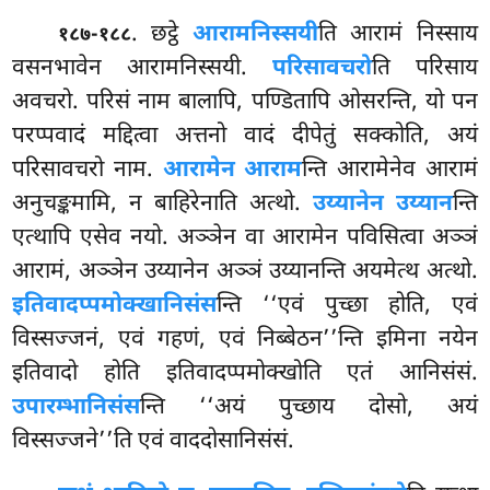
. छट्ठे
आरामनिस्सयी
ति आरामं निस्साय
१८७-१८८
वसनभावेन आरामनिस्सयी.
परिसावचरो
ति परिसाय
अवचरो. परिसं नाम बालापि, पण्डितापि ओसरन्ति, यो पन
परप्पवादं मद्दित्वा अत्तनो वादं दीपेतुं सक्कोति, अयं
परिसावचरो नाम.
आरामेन आराम
न्ति आरामेनेव आरामं
अनुचङ्कमामि, न बाहिरेनाति अत्थो.
उय्यानेन उय्यान
न्ति
एत्थापि एसेव नयो. अञ्ञेन वा आरामेन पविसित्वा अञ्ञं
आरामं, अञ्ञेन उय्यानेन अञ्ञं उय्यानन्ति अयमेत्थ अत्थो.
इतिवादप्पमोक्खानिसंस
न्ति ‘‘एवं पुच्छा होति, एवं
विस्सज्जनं, एवं गहणं, एवं निब्बेठन’’न्ति इमिना नयेन
इतिवादो होति इतिवादप्पमोक्खोति एतं आनिसंसं.
उपारम्भानिसंस
न्ति ‘‘अयं पुच्छाय दोसो, अयं
विस्सज्जने’’ति एवं वाददोसानिसंसं.