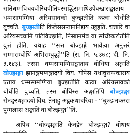
सतिधम्मविचयवीरियपीतिपस्सद्धिसमाधिउपेक्खासङ्खाताय
धम्मसामग्गिया अरियसावको बुज्झतीति कत्वा बोधीति
वुच्चति.
बुज्झती
ति किलेससन्ताननिद्दाय उट्ठहति, चत्तारि वा
अरियसच्चानि पटिविज्झति, निब्बानमेव वा सच्छिकरोतीति
वुत्तं होति. यथाह ‘‘सत्त बोज्झङ्गे भावेत्वा अनुत्तरं
सम्मासम्बोधिं अभिसम्बुद्धो’’ति (सं. नि. ५.३७८; दी. नि.
३.१४३). तस्सा धम्मसामग्गिसङ्खाताय बोधिया अङ्गाति
बोज्झङ्गा
झानङ्गमग्गङ्गादयो विय. योपेस यथावुत्तप्पकाराय
एताय धम्मसामग्गिया बुज्झतीति कत्वा अरियसावको
बोधीति वुच्चति, तस्स बोधिस्स अङ्गातिपि
बोज्झङ्गा
सेनङ्गरथङ्गादयो विय. तेनाहु अट्ठकथाचरिया – ‘‘बुज्झनकस्स
पुग्गलस्स अङ्गाति वा बोज्झङ्गा’’ति.
अपिच ‘‘बोज्झङ्गाति केनट्ठेन बोज्झङ्गा? बोधाय