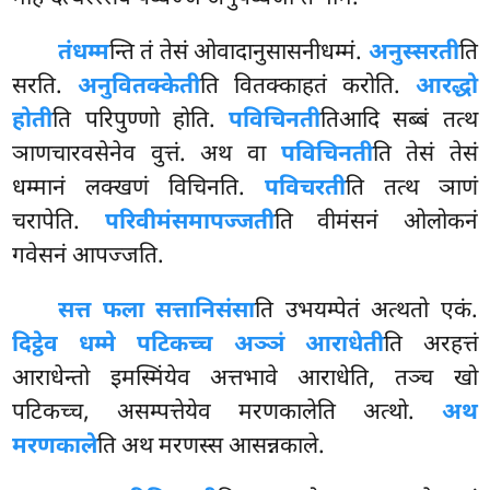
तं
धम्म
न्ति तं तेसं ओवादानुसासनीधम्मं.
अनुस्सरती
ति
सरति.
अनुवितक्केती
ति वितक्काहतं करोति.
आरद्धो
होती
ति परिपुण्णो होति.
पविचिनती
तिआदि सब्बं तत्थ
ञाणचारवसेनेव वुत्तं. अथ वा
पविचिनती
ति तेसं तेसं
धम्मानं लक्खणं विचिनति.
पविचरती
ति तत्थ ञाणं
चरापेति.
परिवीमंसमापज्जती
ति वीमंसनं ओलोकनं
गवेसनं आपज्जति.
सत्त फला सत्तानिसंसा
ति उभयम्पेतं अत्थतो एकं.
दिट्ठेव धम्मे पटिकच्च अञ्ञं आराधेती
ति अरहत्तं
आराधेन्तो इमस्मिंयेव अत्तभावे आराधेति, तञ्च खो
पटिकच्च, असम्पत्तेयेव मरणकालेति अत्थो.
अथ
मरणकाले
ति अथ मरणस्स आसन्नकाले.