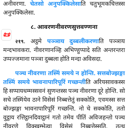
अनीवरणा.
चेतसो अनुपक्किलेसा
ति चतुभूमकचित्तस्स
अनुपक्किलेसा.
८. आवरणनीवरणसुत्तवण्णना
📜
. अट्ठमे
पञ्ञाय दुब्बलीकरणा
ति पञ्ञाय
२१९
मन्दभावकरा. नीवरणानञ्हि अभिण्हुप्पादे सति अन्तरन्तरा
उप्पज्जमाना पञ्ञा दुब्बला होति मन्दा अविसदा.
पञ्च नीवरणा तस्मिं समये न होन्ति. सत्तबोज्झङ्गा
तस्मिं समये भावनापारिपूरिं गच्छन्ती
ति अरियसावकस्स
हि सप्पायधम्मस्सवनं सुणन्तस्स
पञ्च नीवरणा दूरे होन्ति. सो
सचे तस्मिंयेव ठाने विसेसं निब्बत्तेतुं सक्कोति, एवमस्स सत्त
बोज्झङ्गा भावनापारिपूरिं गच्छन्ति. नो चे सक्कोति, ततो
वुट्ठाय रत्तिट्ठानदिवाट्ठानं गतो तमेव पीतिं अविजहन्तो पञ्च
नीवरणे विक्खम्भेत्वा विसेसं निब्बत्तेस्सति. तत्थ