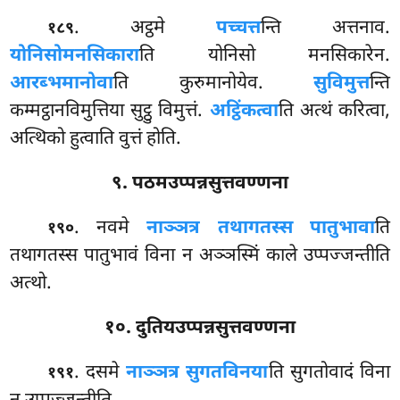
. अट्ठमे
पच्चत्त
न्ति अत्तनाव.
१८९
योनिसोमनसिकारा
ति योनिसो मनसिकारेन.
आरब्भमानोवा
ति कुरुमानोयेव.
सुविमुत्त
न्ति
कम्मट्ठानविमुत्तिया सुट्ठु विमुत्तं.
अट्ठिंकत्वा
ति अत्थं करित्वा,
अत्थिको हुत्वाति वुत्तं होति.
९. पठमउप्पन्नसुत्तवण्णना
. नवमे
नाञ्ञत्र तथागतस्स पातुभावा
ति
१९०
तथागतस्स पातुभावं विना न अञ्ञस्मिं काले उप्पज्जन्तीति
अत्थो.
१०. दुतियउप्पन्नसुत्तवण्णना
. दसमे
नाञ्ञत्र सुगतविनया
ति सुगतोवादं विना
१९१