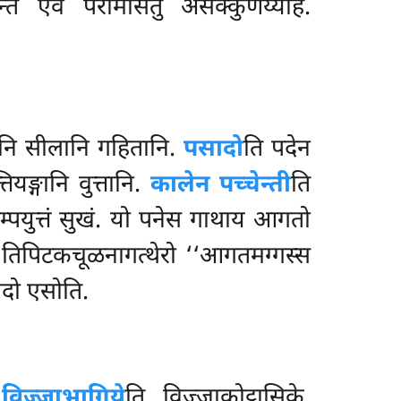
ि एवं परामसितुं असक्कुणेय्येहि.
ानि सीलानि गहितानि.
पसादो
ति पदेन
ियङ्गानि वुत्तानि.
कालेन पच्चेन्ती
ति
यसम्पयुत्तं सुखं. यो पनेस गाथाय आगतो
तिपिटकचूळनागत्थेरो ‘‘आगतमग्गस्स
सादो एसोति.
.
विज्जाभागिये
ति विज्जाकोट्ठासिके.