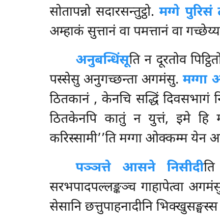
सोतापन्नो सदारसन्तुट्ठो.
मग्गे पुरिसं 
अम्हाकं सुत्तानं वा पमत्तानं वा गच्छेय
अनुबन्धिंसू
ति न दूरतोव पिट्ठि
पस्सेसु अनुगच्छन्ता अगमंसु.
मग्गा 
ठितकानं
, केनचि सद्धिं दिवसभागं निस
ठितकेनपि कातुं न युत्तं, इमे हि
करिस्सामी’’ति मग्गा ओक्कम्म येन अञ्
पञ्ञत्ते आसने निसीदी
ति
सरभपादपल्लङ्कञ्च गाहापेत्वा अगमंसु
सेसानि छत्तुपाहनादीनि भिक्खुसङ्घस्स 