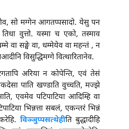
व, सो मग्गेन आगतप्पसादो. येसु पन
न तिधा वुत्तो. यस्मा च एको, तस्माव
े वा सङ्घे वा, धम्मेयेव वा महन्तं
, न
िआदीनि विसुद्धिमग्गे वित्थारितानेव.
गतापि अरिया न कोपेन्ति, एवं तेसं
नेकदेसा पाति खण्डाति वुच्चति, मज्झे
मासाति, एवमेव पटिपाटिया
आदिम्हि वा
टिपाटिया भिन्नत्ता सबलं, एकन्तरं भिन्नं
करेहि.
विञ्ञुप्पसत्थेही
ति बुद्धादीहि