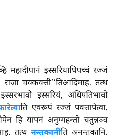
्हि महादीपानं इस्सरियाधिपच्चं रज्जं
वे, राजा चक्कवत्ती’’तिआदिमाह. तत्थ
 इस्सरभावो इस्सरियं, अधिपतिभावो
कारेत्वा
ति एवरूपं रज्जं पवत्तापेत्वा.
पेन हि यापनं अनुग्गहन्तो चतुन्नञ्च
माह. तत्थ
नन्तकानी
ति अनन्तकानि.