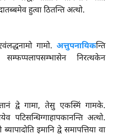
ातब्बमेव हुत्वा ठितन्ति अत्थो.
 एवंलद्धनामो गामो.
अत्तुपनायिक
न्ति
 सम्फप्पलापसम्भासेन निरत्थकेन
तानं द्वे गामा, तेसु एकस्मिं गामके.
वेयेव पटिसन्धिग्गाहापकानन्ति अत्थो.
ब्यापादोति इमानि द्वे समापत्तिया वा