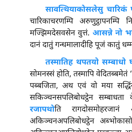
सावत्थिया
कोसलेसु चारिकं 
चारिकाचरणम्पि अरुणुट्ठापनम्पि 
मज्झिमदेसवसेन वुत्तं.
आसन्ने नो 
दानं दातुं गन्धमालादीहि पूजं कातुं धम्
तस्मातिह थपतयो सम्बाधो 
सोमनस्सं होति, तस्मापि वेदितब्बमेतं
पब्बजिता, अथ एवं वो मया सद्धिंय
सकिञ्चनसपलिबोधट्ठेन सम्बाधता व
रजापथो
ति रागदोसमोहरजानं 
अकिञ्चनअपलिबोधट्ठेन अब्भोकासो. चत