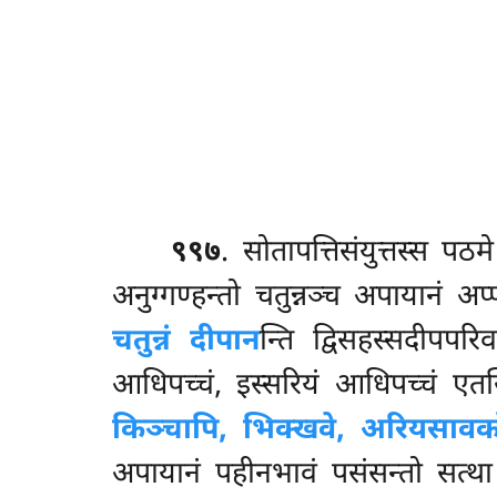
९९७
. सोतापत्तिसंयुत्तस्स
पठम
अनुग्गण्हन्तो चतुन्नञ्च अपायानं अ
चतुन्नं दीपान
न्ति द्विसहस्सदीपपरिव
आधिपच्चं, इस्सरियं आधिपच्चं एतस्
किञ्चापि, भिक्खवे, अरियसावक
अपायानं पहीनभावं पसंसन्तो सत्थ