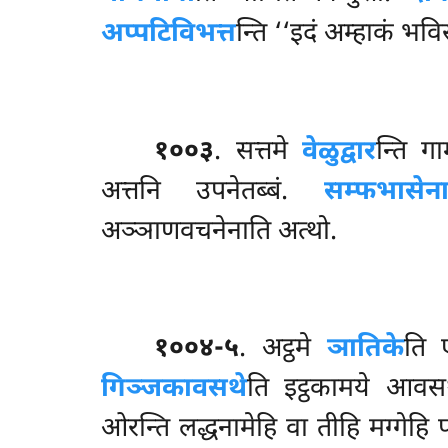
अप्पटिविभत्त
न्ति ‘‘इदं अम्हाकं भवि
१००३
. सत्तमे
वेळुद्वार
न्ति ग
अत्तनि उपनेतब्बं.
सम्फभासेन
अञ्ञाणवचनेनाति अत्थो.
१००४-५
. अट्ठमे
ञातिके
ति ए
गिञ्जकावसथे
ति इट्ठकामये आवस
ओरन्ति लद्धनामेहि वा तीहि मग्गेहि 