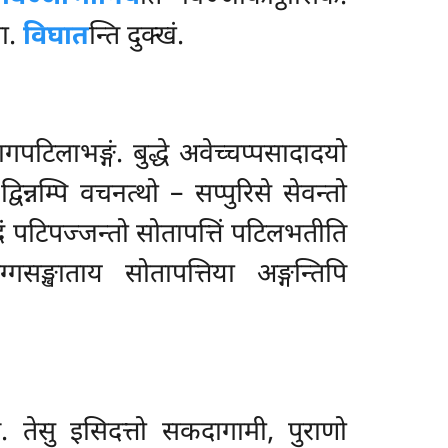
ता.
विघात
न्ति दुक्खं.
ागपटिलाभङ्गं. बुद्धे अवेच्चप्पसादादयो
विन्नम्पि वचनत्थो – सप्पुरिसे सेवन्तो
दं पटिपज्जन्तो सोतापत्तिं पटिलभतीति
्गसङ्खाताय सोतापत्तिया अङ्गन्तिपि
 तेसु इसिदत्तो सकदागामी, पुराणो