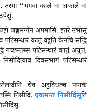
गो. तस्मा ‘‘भगवा काले वा अकाले वा
पेसुं.
मज्झे जङ्घमग्गेन अगमासि, इतरे उभोसु
ेव पटिसन्थारं कातुं वट्टति केनचि सद्धिं
 गच्छन्तस्स पटिसन्थारं कातुं अयुत्तं,
 निसीदित्वाव दिवसभागं पटिसन्थारं
नतेलादीनि चेव अट्ठविधञ्च पानकं
तस्मिं निसीदि.
एकमन्तं निसीदिंसू
ति
िसीदिंसु.