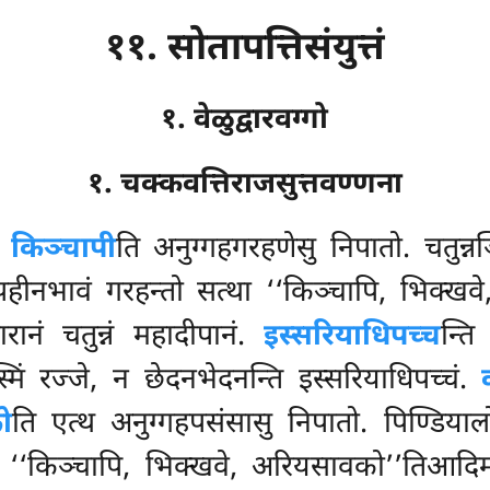
११. सोतापत्तिसंयुत्तं
१. वेळुद्वारवग्गो
१. चक्कवत्तिराजसुत्तवण्णना
े
किञ्चापी
ति अनुग्गहगरहणेसु निपातो. चतुन्नञ
प्पहीनभावं गरहन्तो सत्था ‘‘किञ्चापि, भिक्ख
ारानं चतुन्नं महादीपानं.
इस्सरियाधिपच्च
न्ति
मिं रज्जे, न छेदनभेदनन्ति इस्सरियाधिपच्चं.
ो
ति एत्थ अनुग्गहपसंसासु निपातो. पिण्डियालो
ा ‘‘किञ्चापि, भिक्खवे, अरियसावको’’तिआदि