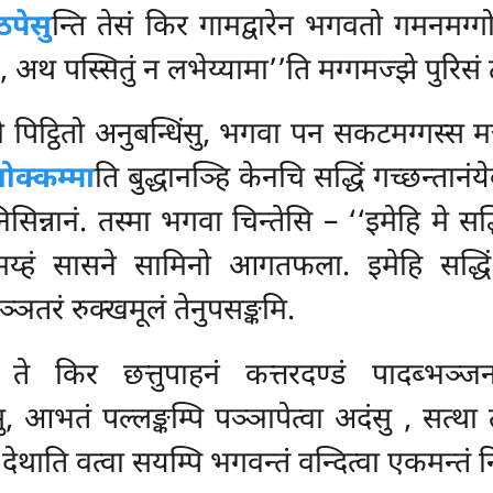
ठपेसु
न्ति तेसं किर गामद्वारेन भगवतो गमनमग्
्य, अथ पस्सितुं न लभेय्यामा’’ति मग्गमज्झे पुरिसं ठ
तो पिट्ठितो अनुबन्धिंसु, भगवा पन सकटमग्गस्स 
ओक्कम्मा
ति बुद्धानञ्हि केनचि सद्धिं गच्छन्तानंय
िन्नानं. तस्मा भगवा चिन्तेसि – ‘‘इमेहि मे सद्धिं
 मय्हं सासने सामिनो आगतफला. इमेहि सद्धिं
ञतरं रुक्खमूलं तेनुपसङ्कमि.
 ते किर छत्तुपाहनं कत्तरदण्डं पादब्भञ्ज
, आभतं पल्लङ्कम्पि पञ्ञापेत्वा अदंसु
, सत्था 
देथाति वत्वा सयम्पि भगवन्तं वन्दित्वा एकमन्तं न