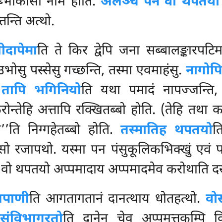
ब्भोकासो नाम होति.
अलञ्च पन वो थपतयो 
्तन्ति अत्थो.
ीदापेमा
ति ते किर द्वेपि जना सब्बालङ्कारपटिमण
उभोसु पस्सेसु गच्छन्ति, तस्मा एवमाहंसु.
नागोपि
.
तापि भगिनियो
ति यथा पमादं नापज्जन्ति,
ोन्तेहि
अत्तापि रक्खितब्बो होति. (तेहि तथा कर
’’ति निग्गहेतब्बो होति.
तस्मातिह थपतयो
त
सो रजापथो. यस्मा पन पंसुकूलिकभिक्खुं एवं पट
न वो थपतयो अप्पमादाय अप्पमादमेव करोथाति दस्
पाणी
ति आगतागतानं दानत्थाय धोतहत्थो.
वोस
संविभागरतो
ति दानेन चेव अप्पमत्तकम्पि क