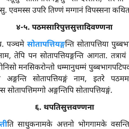
रेसु. एवमस्स उपरि तिण्णं मग्गानं विपस्सना कथि
४-५. पठमसारिपुत्तसुत्तादिवण्णना
ेव. पञ्चमे
सोतापत्तियङ्ग
न्ति सोतापत्तिया पुब्बभ
नाम, तेपि पन सोतापत्तियङ्गन्ति आगता. तत्रायं द्
योनिसो मनसिकरोन्तो धम्मानुधम्मं पुब्बभागपटिप
य अङ्गन्ति सोतापत्तियङ्गं नाम, इतरे पठममग
्स सोतापत्तिमग्गो अङ्गन्तिपि सोतापत्तियङ्गं.
६. थपतिसुत्तवण्णना
्ती
ति साधुकनामके अत्तनो भोगगामके वसन्ति.