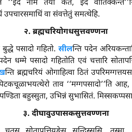
ि ‘‘इदं नाम तया कतं, इदं वीतिक्कन्त’’न्त
 उपचारसमाधिं वा संवत्तेतुं समत्थेहि.
२. ब्रह्मचरियोगधसुत्तवण्णना
 बुद्धे पसादो गहितो.
सील
न्ति पदेन अरियकन्त
 पदेन धम्मे पसादो गहितोति एवं चत्तारि सोतापत्त
ुख
न्ति ब्रह्मचरियं ओगाहित्वा ठितं उपरिमग्गत्त
िटकचूळाभयत्थेरो ताव ‘‘मग्गपसादो’’ति आह, 
ण्डिता बहुस्सुता, उभिन्नं सुभासितं. मिस्सकप्प
३. दीघावुउपासकसुत्तवण्णना
 चतूसु सोतापत्तियङ्गेसु सन्दिस्ससि, तस्मा