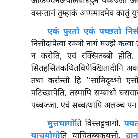
अकिञ्चनअपलिबोधट्ठेन पब्बज्जा अ
वसन्तानं तुम्हाकं अप्पमादमेव कातुं युत
एकं पुरतो एकं पच्छतो निस
निसीदापेत्वा रञ्ञो नागं मज्झे कत्वा 
न करोति, एवं रक्खितब्बो होति
सितहसितकथितविपेक्खितादीनि अकर
तथा करोन्तो हि ‘‘सामिदुब्भो एसो
पटिच्छापेति, तस्मापि
सम्बाधो घरावा
पब्बज्जा. एवं सब्बत्थापि अलञ्च प
मुत्तचागो
ति विस्सट्ठचागो.
पयत
याचयोगो
ति याचितब्बकयुत्तो.
दान