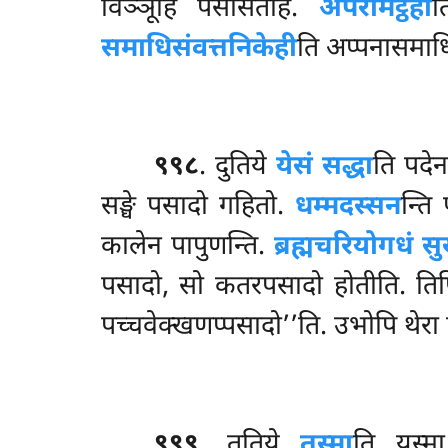
विञ्ञूहि पसंसितेहि.
अपरामट्ठेही
त
समाधिसंवत्तनिकेही
ति अप्पनासमाधिं
९९८
. दुतिये
येसं सद्धा
ति पदेन
सङ्घे पसादो गहितो.
धम्मदस्सन
न्ति
कालेन पापुणन्ति.
ब्रह्मचरियोगधं स
पसादो, सो कतरपसादो होतीति. तिप
पच्चवेक्खणप्पसादो’’ति. उभोपि थेरा प
९९९
. ततिये
तस्मा
ति यस्मा