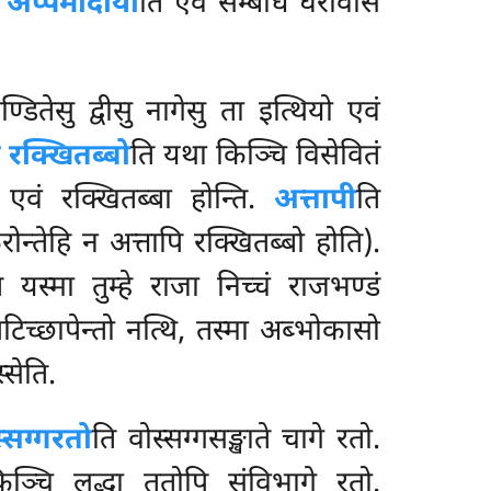
अप्पमादाया
ति एवं सम्बाधे घरावासे
्डितेसु द्वीसु नागेसु ता इत्थियो एवं
 रक्खितब्बो
ति यथा किञ्चि विसेवितं
 एवं रक्खितब्बा होन्ति.
अत्तापी
ति
ोन्तेहि न अत्तापि रक्खितब्बो होति).
ि यस्मा तुम्हे राजा निच्चं राजभण्डं
िच्छापेन्तो नत्थि, तस्मा अब्भोकासो
सेति.
्सग्गरतो
ति वोस्सग्गसङ्खाते चागे रतो.
िञ्चि लद्धा ततोपि संविभागे रतो.