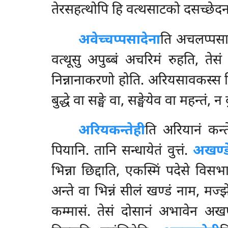
तेरसहत्थोपि हि वत्थसाटको दसच्छेदनतो
अवेच्चप्पसादेना
ति अचलप्पसाद
वत्थूसु अपुब्बं अचरिमं रुहति, तेस
निन्नानाकरणो होति. अरियसावकस्स हि ब
बुद्धे वा सङ्घे वा, सङ्घेयेव वा महन्तं, न
अरियकन्तेही
ति
अरियानं कन्
पियानि. तानि सन्धायेतं वुत्तं.
अखण्ड
भिन्ना छिद्दाति, एकस्मिं पदेसे वि
अन्ते वा भिन्नं सीलं खण्डं नाम, मज्झे 
कम्मासं. तेसं दोसानं अभावेन अखण