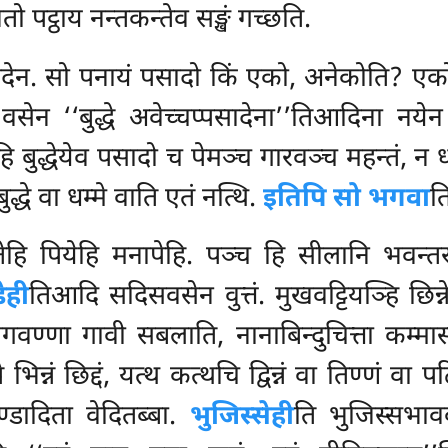
 पट्ठाय नन्तकन्तेव सङ्खं गच्छति.
ेन. सो पनायं पसादो किं एको, अनेकोति? एको
ं वसेन ‘‘बुद्धे अवेच्चप्पसादेना’’तिआदिना नये
ुद्धेयेव पसादो च पेमञ्च गारवञ्च महन्तं, न धम्म
 बुद्धे वा धम्मे वाति एतं नत्थि.
इतिपि सो भगवा
त
तेहि पियेहि मनापेहि. पञ्च हि सीलानि भवन्तर
ेही
तिआदि सदिसवसेन वुत्तं. मुखवट्टियञ्हि छिन्
सभागवण्णा गावी सबलाति, नानाबिन्दुचित्ता कम्
भिन्नं छिद्दं, यत्थ कत्थचि द्विन्नं वा तिण्णं वा प
्डादिता वेदितब्बा.
भुजिस्सेही
ति भुजिस्सभाव