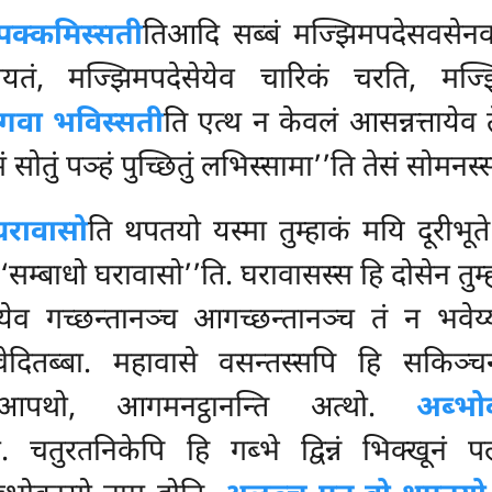
पक्कमिस्सती
तिआदि सब्बं मज्झिमपदेसवसेनव व
नियतं, मज्झिमपदेसेयेव चारिकं चरति, मज्झि
भगवा भविस्सती
ति एत्थ न केवलं आसन्नत्तायेव
मं सोतुं पञ्हं पुच्छितुं लभिस्सामा’’ति तेसं सोमनस्
घरावासो
ति थपतयो यस्मा तुम्हाकं मयि दूरीभूत
 ‘‘सम्बाधो घरावासो’’ति. घरावासस्स हि दोसेन तु
ेव गच्छन्तानञ्च आगच्छन्तानञ्च तं न भवेय्य
ेदितब्बा. महावासे वसन्तस्सपि हि सकिञ्च
आपथो, आगमनट्ठानन्ति अत्थो.
अब्भो
ुरतनिकेपि हि गब्भे द्विन्नं भिक्खूनं पल्लङ्