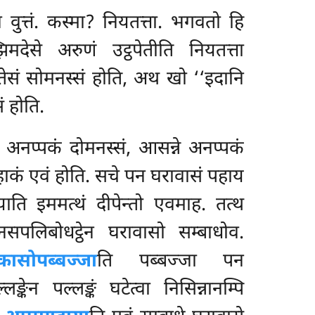
ुत्तं. कस्मा? नियतत्ता. भगवतो हि
मदेसे अरुणं उट्ठपेतीति नियतत्ता
 तेसं सोमनस्सं होति, अथ खो ‘‘इदानि
सं होति.
े अनप्पकं दोमनस्सं, आसन्ने अनप्पकं
म्हाकं एवं होति. सचे पन घरावासं पहाय
ाति इममत्थं दीपेन्तो एवमाह. तत्थ
नसपलिबोधट्ठेन घरावासो सम्बाधोव.
कासो
पब्बज्जा
ति पब्बज्जा पन
केन पल्लङ्कं घटेत्वा निसिन्नानम्पि