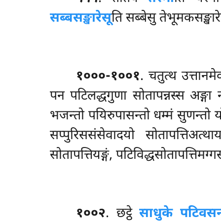
सब्बसङ्खारेसू
ति सब्बेसु तेभूमकसङ्खा
१०००-१००१
. चतुत्थ
उत्तानम
पन पटिलद्धगुणा
सोतापन्नस्स अङ्गा 
भजन्तो पयिरुपासन्तो धम्मं सुणन्तो 
सप्पुरिससंसेवादयो सोतापत्तिअत्था
सोतापत्तियङ्गं, पटिविद्धसोतापत्तिमग्गस
१००२
. छट्ठे
साधुके पटिवसन