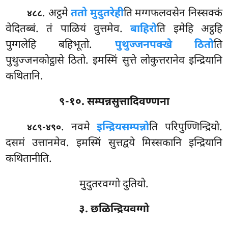
. अट्ठमे
ततो मुदुतरेही
ति मग्गफलवसेन निस्सक्कं
४८८
वेदितब्बं. तं पाळियं वुत्तमेव.
बाहिरो
ति
इमेहि अट्ठहि
पुग्गलेहि बहिभूतो.
पुथुज्जनपक्खे ठितो
ति
पुथुज्जनकोट्ठासे ठितो. इमस्मिं सुत्ते लोकुत्तरानेव इन्द्रियानि
कथितानि.
९-१०. सम्पन्नसुत्तादिवण्णना
. नवमे
इन्द्रियसम्पन्नो
ति परिपुण्णिन्द्रियो.
४८९-४९०
दसमं उत्तानमेव. इमस्मिं सुत्तद्वये मिस्सकानि इन्द्रियानि
कथितानीति.
मुदुतरवग्गो दुतियो.
३. छळिन्द्रियवग्गो