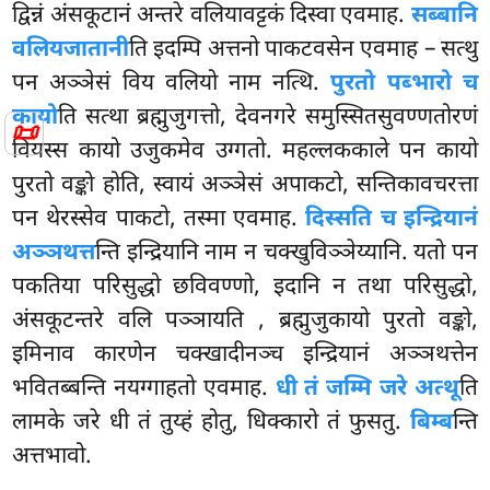
द्विन्नं अंसकूटानं अन्तरे वलियावट्टकं दिस्वा एवमाह.
सब्बानि
वलियजातानी
ति इदम्पि अत्तनो पाकटवसेन एवमाह – सत्थु
पन अञ्ञेसं विय वलियो नाम नत्थि.
पुरतो पब्भारो च
कायो
ति सत्था ब्रह्मुजुगत्तो, देवनगरे समुस्सितसुवण्णतोरणं
📜
वियस्स कायो उजुकमेव उग्गतो. महल्लककाले पन कायो
पुरतो वङ्को
होति, स्वायं अञ्ञेसं अपाकटो, सन्तिकावचरत्ता
पन थेरस्सेव पाकटो, तस्मा एवमाह.
दिस्सति च इन्द्रियानं
अञ्ञथत्त
न्ति इन्द्रियानि नाम न चक्खुविञ्ञेय्यानि. यतो पन
पकतिया परिसुद्धो छविवण्णो, इदानि न तथा परिसुद्धो,
अंसकूटन्तरे वलि पञ्ञायति
, ब्रह्मुजुकायो पुरतो वङ्को,
इमिनाव कारणेन चक्खादीनञ्च इन्द्रियानं अञ्ञथत्तेन
भवितब्बन्ति नयग्गाहतो एवमाह.
धी तं जम्मि जरे अत्थू
ति
लामके जरे धी तं तुय्हं होतु, धिक्कारो तं फुसतु.
बिम्ब
न्ति
अत्तभावो.