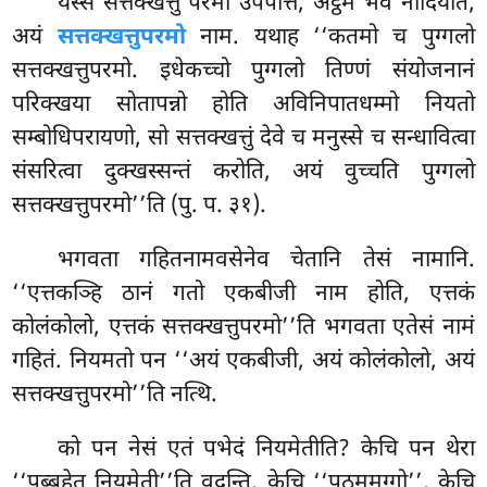
यस्स सत्तक्खत्तुं परमा उपपत्ति, अट्ठमं भवं नादियति,
अयं
सत्तक्खत्तुपरमो
नाम. यथाह ‘‘कतमो च पुग्गलो
सत्तक्खत्तुपरमो. इधेकच्चो पुग्गलो तिण्णं संयोजनानं
परिक्खया सोतापन्नो होति अविनिपातधम्मो नियतो
सम्बोधिपरायणो, सो सत्तक्खत्तुं देवे च मनुस्से च सन्धावित्वा
संसरित्वा दुक्खस्सन्तं करोति, अयं वुच्चति पुग्गलो
सत्तक्खत्तुपरमो’’ति (पु. प. ३१).
भगवता
गहितनामवसेनेव चेतानि तेसं नामानि.
‘‘एत्तकञ्हि ठानं गतो एकबीजी नाम होति, एत्तकं
कोलंकोलो, एत्तकं सत्तक्खत्तुपरमो’’ति भगवता एतेसं नामं
गहितं. नियमतो पन ‘‘अयं एकबीजी, अयं कोलंकोलो, अयं
सत्तक्खत्तुपरमो’’ति नत्थि.
को पन नेसं एतं पभेदं नियमेतीति? केचि पन थेरा
‘‘पुब्बहेतु नियमेती’’ति वदन्ति, केचि ‘‘पठममग्गो’’, केचि