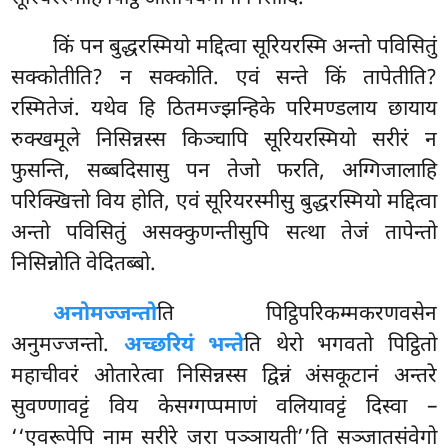
किं पन बुद्धरस्मियो मद्दित्वा सूरियरस्मि अन्तो पविसितुं
सक्कोतीति? न सक्कोति. एवं सन्ते किं तापेतीति?
रस्मितेजं. यथेव हि ठितमज्झन्हिके परिमण्डलाय
छायाय
रुक्खमूले निसिन्नस्स किञ्चापि सूरियरस्मियो सरीरं न
फुसन्ति, सब्बदिसासु पन तेजो फरति, अग्गिजालाहि
परिक्खित्तो विय होति, एवं सूरियरस्मीसु बुद्धरस्मियो मद्दित्वा
अन्तो पविसितुं असक्कुणन्तीसुपि सत्था तेजं तापेन्तो
निसिन्नोति वेदितब्बो.
अनोमज्जन्तो
ति पिट्ठिपरिकम्मकरणवसेन
अनुमज्जन्तो.
अच्छरियं भन्ते
ति थेरो भगवतो पिट्ठितो
महाचीवरं ओतारेत्वा निसिन्नस्स द्विन्नं
अंसकूटानं अन्तरे
सुवण्णावट्टं विय केसग्गप्पमाणं वलियावट्टं दिस्वा –
‘‘एवरूपेपि नाम सरीरे जरा पञ्ञायती’’ति सञ्जातसंवेगो