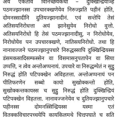
अयं एकतोव विनिच्छयकथा – दुक्खिन्द्रियञ्हि
पठमज्झानस्स उपचारक्खणेयेव निरुज्झति पहीनं होति,
दोमनस्सादीनि दुतियज्झानादीनं. एवं सन्तेपि तेसं
अतिसयनिरोधत्ता अयं झानेसुयेव निरोधो वुत्तो.
अतिसयनिरोधो हि तेसं पठमज्झानादीसु, न निरोधोयेव,
निरोधोयेव पन उपचारक्खणे, नातिसयनिरोधो. तथा हि
नानावज्जने
पठमज्झानुपचारे निरुद्धस्सापि दुक्खिन्द्रियस्स
डंसमकसादिसम्फस्सेन वा विसमासनुपतापेन वा सिया
उप्पत्ति, न त्वेव अन्तोअप्पनायं. उपचारे वा निरुद्धम्पेतं न सुट्ठु
निरुद्धं होति पटिपक्खेन अविहतत्ता. अन्तोअप्पनायं पन
पीतिफरणेन सब्बो कायो सुखोक्कन्तो होति,
सुखोक्कन्तकायस्स च सुट्ठु निरुद्धं होति दुक्खिन्द्रियं
पटिपक्खेन
विहतत्ता. नानावज्जनेयेव च दुतियज्झानुपचारे
पहीनस्स दोमनस्सिन्द्रियस्स यस्मा एतं
वितक्कविचारपच्चयेपि कायकिलमथे चित्तुपघाते च सति