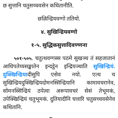
छ सुत्तानि चतुसच्चवसेन कथितानीति.
छळिन्द्रियवग्गो ततियो.
४. सुखिन्द्रियवग्गो
१-५. सुद्धिकसुत्तादिवण्णना
. चतुत्थवग्गस्स
पठमे सुखञ्च तं सहजातानं
५०१-५०५
आधिपतेय्यसङ्खातेन इन्दट्ठेन इन्द्रियञ्चाति
सुखिन्द्रियं.
दुक्खिन्द्रिया
दीसुपि एसेव नयो. एत्थ
च
सुखिन्द्रियदुक्खिन्द्रियदोमनस्सिन्द्रियानि कामावचरानेव,
सोमनस्सिन्द्रियं ठपेत्वा अरूपावचरं सेसं तेभूमकं,
उपेक्खिन्द्रियं चतुभूमकं. दुतियादीनि चत्तारि चतुसच्चवसेनेव
कथितानि.