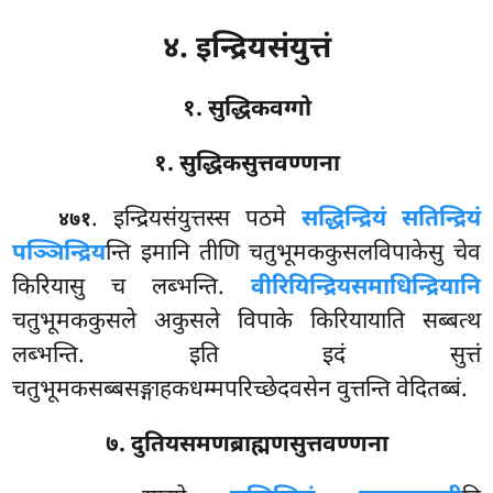
४. इन्द्रियसंयुत्तं
१. सुद्धिकवग्गो
१. सुद्धिकसुत्तवण्णना
. इन्द्रियसंयुत्तस्स
पठमे
सद्धिन्द्रियं सतिन्द्रियं
४७१
पञ्ञिन्द्रिय
न्ति इमानि तीणि चतुभूमककुसलविपाकेसु चेव
किरियासु च लब्भन्ति.
वीरियिन्द्रियसमाधिन्द्रियानि
चतुभूमककुसले अकुसले विपाके किरियायाति सब्बत्थ
लब्भन्ति. इति इदं सुत्तं
चतुभूमकसब्बसङ्गाहकधम्मपरिच्छेदवसेन वुत्तन्ति वेदितब्बं.
७. दुतियसमणब्राह्मणसुत्तवण्णना