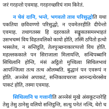
जरं गरहन्तो एवमाह. गरहनच्छरियं नाम किरेतं.
न चेवं दानि, भन्ते, भगवतो ताव परिसुद्धो
ति यथा
पकतिया छविवण्णो परिसुद्धो, न एवमेतरहीति दीपेन्तो
एवमाह. तथागतस्स हि दहरकाले सङ्कुसतसमब्भाहतं
उसभचम्मं विय विहतवलिको कायो होति, तस्मिं ठपितो हत्थो
भस्सतेव, न सन्तिट्ठति, तेलपुञ्छनाकारप्पत्तो विय होति.
महल्लककाले पन सिराजाला मिलायन्ति, सन्धिपब्बानि
सिथिलानि होन्ति, मंसं अट्ठितो मुच्चित्वा सिथिलभावं
आपज्जित्वा तत्थ तत्थ ओलम्बति. बुद्धानं पन एवरूपं न
होति. अञ्ञेसं अपाकटं, सन्तिकावचरत्ता आनन्दत्थेरस्सेव
पाकटं होति, तस्मा एवमाह.
सिथिलानि च गत्तानी
ति अञ्ञेसं मुखे अंसकूटन्तरेहि
तेसु तेसु ठानेसु वलियो सन्तिट्ठन्ति, सत्थु पनेतं नत्थि, थेरो च