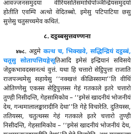
आवज्जनसमुदया वीरियसतिसमाधिपञ्ञिन्द्रियसमुदयो
होतीति एवम्पि अत्थो वेदितब्बो. इमेसु पटिपाटिया छसु
सुत्तेसु चतुसच्चमेव कथितं.
८. दट्ठब्बसुत्तवण्णना
. अट्ठमे
कत्थ च, भिक्खवे, सद्धिन्द्रियं दट्ठब्बं,
४७८
चतूसु सोतापत्तियङ्गेसू
तिआदि इमेसं इन्द्रियानं सविसये
जेट्ठकभावदस्सनत्थं वुत्तं. यथा हि चत्तारो सेट्ठिपुत्ता राजाति
राजपञ्चमेसु सहायेसु ‘‘नक्खत्तं
कीळिस्सामा’’ति वीथिं
ओतिण्णेसु एकस्स सेट्ठिपुत्तस्स गेहं गतकाले इतरे चत्तारो
तुण्ही निसीदन्ति, गेहसामिकोव – ‘‘इमेसं खादनीयं भोजनीयं
देथ, गन्धमालालङ्कारादीनि देथा’’ति गेहे विचारेति. दुतियस्स,
ततियस्स, चतुत्थस्स गेहं गतकाले इतरे चत्तारो तुण्ही
निसीदन्ति, गेहसामिकोव – ‘‘इमेसं खादनीयं भोजनीयं देथ,