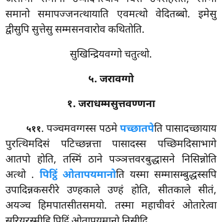
समानो समापज्जनत्थायाति एवमत्थो वेदितब्बो. इमेसु
द्वीसुपि सुत्तेसु सम्मसनवारोव कथितोति.
सुखिन्द्रियवग्गो चतुत्थो.
५. जरावग्गो
१. जराधम्मसुत्तवण्णना
. पञ्चमवग्गस्स पठमे
पच्छातपे
ति पासादच्छायाय
५११
पुरत्थिमदिसं पटिच्छन्नत्ता पासादस्स पच्छिमदिसाभागे
आतपो होति, तस्मिं ठाने पञ्ञत्तवरबुद्धासने निसिन्नोति
अत्थो
.
पिट्ठिं ओतापयमानो
ति यस्मा सम्मासम्बुद्धस्सपि
उपादिन्नकसरीरे उण्हकाले उण्हं होति, सीतकाले सीतं,
अयञ्च हिमपातसीतसमयो. तस्मा महाचीवरं ओतारेत्वा
सूरियरस्मीहि पिट्ठिं ओतापयमानो निसीदि.