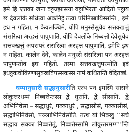
अनेकवण्णो देवपुत्तो, सक्को देवराजा, नागदत्तो देवपुत्तोति
इमे हि एत्तका जना वट्टज्झासया वट्टाभिरता आदितो पट्ठाय
छ देवलोके सोधेत्वा अकनिट्ठे ठत्वा परिनिब्बायिस्सन्ति
, इमे
इध न गहिता. न केवलञ्चिमे, योपि मनुस्सेसुयेव सत्तक्खत्तुं
संसरित्वा अरहत्तं पापुणाति, योपि देवलोके निब्बत्तो देवेसुयेव
सत्तक्खत्तुं अपरापरं संसरित्वा अरहत्तं पापुणाति, इमेपि इध
न गहिता. कालेन देवे, कालेन मनुस्से संसरित्वा पन अरहत्तं
पापुणन्तोव इध गहितो. तस्मा सत्तक्खत्तुपरमोति इदं
इधट्ठकवोकिण्णसुक्खविपस्सकस्स नामं कथितन्ति वेदितब्बं.
धम्मानुसारी सद्धानुसारी
ति एत्थ पन इमस्मिं सासने
लोकुत्तरधम्मं निब्बत्तेन्तस्स द्वे धुरानि, द्वे सीसानि, द्वे
अभिनिवेसा – सद्धाधुरं, पञ्ञाधुरं
, सद्धासीसं, पञ्ञासीसं,
सद्धाभिनिवेसो, पञ्ञाभिनिवेसोति. तत्थ यो भिक्खु ‘‘सचे
सद्धाय सक्का निब्बत्तेतुं, निब्बत्तेस्सामि लोकुत्तरमग्ग’’न्ति