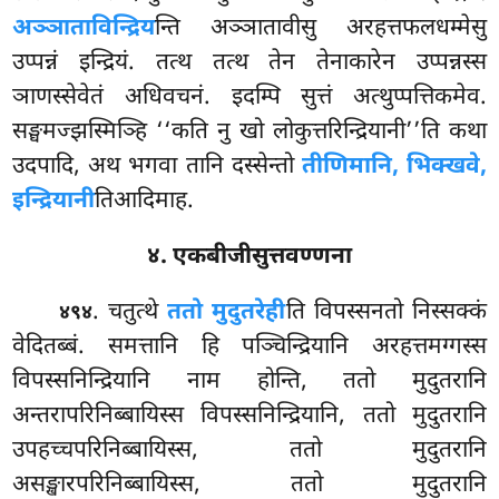
अञ्ञाताविन्द्रिय
न्ति
अञ्ञातावीसु अरहत्तफलधम्मेसु
उप्पन्नं इन्द्रियं. तत्थ तत्थ तेन तेनाकारेन उप्पन्नस्स
ञाणस्सेवेतं अधिवचनं. इदम्पि सुत्तं अत्थुप्पत्तिकमेव.
सङ्घमज्झस्मिञ्हि ‘‘कति नु खो लोकुत्तरिन्द्रियानी’’ति कथा
उदपादि, अथ भगवा तानि दस्सेन्तो
तीणिमानि, भिक्खवे,
इन्द्रियानी
तिआदिमाह.
४. एकबीजीसुत्तवण्णना
. चतुत्थे
ततो मुदुतरेही
ति विपस्सनतो निस्सक्कं
४९४
वेदितब्बं. समत्तानि हि पञ्चिन्द्रियानि अरहत्तमग्गस्स
विपस्सनिन्द्रियानि नाम होन्ति, ततो मुदुतरानि
अन्तरापरिनिब्बायिस्स
विपस्सनिन्द्रियानि, ततो मुदुतरानि
उपहच्चपरिनिब्बायिस्स, ततो मुदुतरानि
असङ्खारपरिनिब्बायिस्स, ततो मुदुतरानि