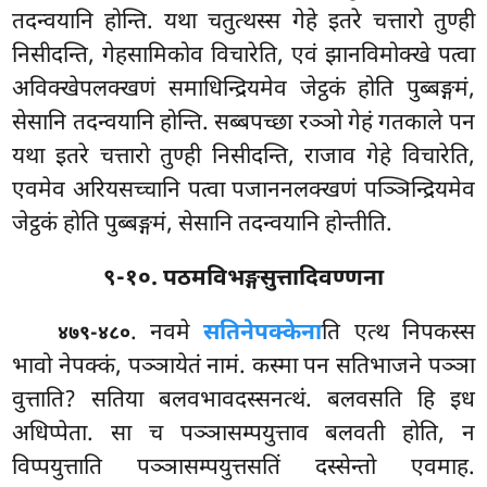
तदन्वयानि होन्ति. यथा चतुत्थस्स गेहे इतरे चत्तारो तुण्ही
निसीदन्ति, गेहसामिकोव विचारेति, एवं झानविमोक्खे पत्वा
अविक्खेपलक्खणं समाधिन्द्रियमेव जेट्ठकं होति पुब्बङ्गमं,
सेसानि तदन्वयानि होन्ति. सब्बपच्छा रञ्ञो गेहं गतकाले पन
यथा इतरे चत्तारो तुण्ही निसीदन्ति, राजाव गेहे विचारेति,
एवमेव अरियसच्चानि पत्वा पजाननलक्खणं पञ्ञिन्द्रियमेव
जेट्ठकं होति पुब्बङ्गमं, सेसानि तदन्वयानि होन्तीति.
९-१०. पठमविभङ्गसुत्तादिवण्णना
. नवमे
सतिनेपक्केना
ति एत्थ निपकस्स
४७९-४८०
भावो नेपक्कं, पञ्ञायेतं नामं. कस्मा पन सतिभाजने पञ्ञा
वुत्ताति? सतिया बलवभावदस्सनत्थं. बलवसति हि इध
अधिप्पेता. सा च पञ्ञासम्पयुत्ताव बलवती होति, न
विप्पयुत्ताति पञ्ञासम्पयुत्तसतिं दस्सेन्तो
एवमाह.