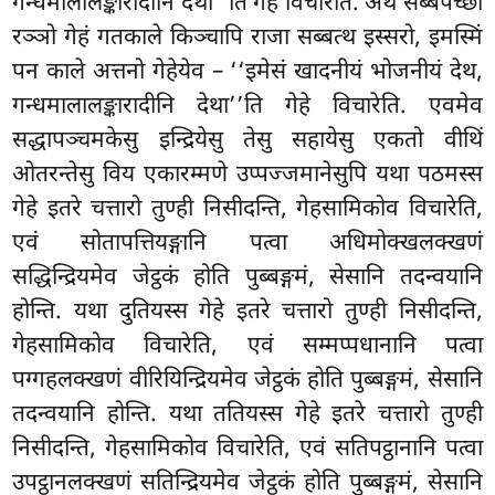
गन्धमालालङ्कारादीनि देथा’’ति गेहे विचारेति. अथ सब्बपच्छा
रञ्ञो गेहं गतकाले किञ्चापि राजा सब्बत्थ इस्सरो, इमस्मिं
पन काले अत्तनो गेहेयेव – ‘‘इमेसं खादनीयं भोजनीयं देथ,
गन्धमालालङ्कारादीनि देथा’’ति गेहे विचारेति. एवमेव
सद्धापञ्चमकेसु इन्द्रियेसु तेसु सहायेसु एकतो वीथिं
ओतरन्तेसु विय एकारम्मणे उप्पज्जमानेसुपि यथा पठमस्स
गेहे इतरे चत्तारो तुण्ही निसीदन्ति, गेहसामिकोव विचारेति,
एवं सोतापत्तियङ्गानि पत्वा अधिमोक्खलक्खणं
सद्धिन्द्रियमेव जेट्ठकं होति पुब्बङ्गमं, सेसानि तदन्वयानि
होन्ति. यथा दुतियस्स गेहे इतरे चत्तारो तुण्ही निसीदन्ति,
गेहसामिकोव विचारेति, एवं सम्मप्पधानानि पत्वा
पग्गहलक्खणं वीरियिन्द्रियमेव जेट्ठकं होति पुब्बङ्गमं, सेसानि
तदन्वयानि होन्ति. यथा ततियस्स गेहे इतरे चत्तारो तुण्ही
निसीदन्ति, गेहसामिकोव विचारेति, एवं सतिपट्ठानानि पत्वा
उपट्ठानलक्खणं सतिन्द्रियमेव जेट्ठकं होति पुब्बङ्गमं, सेसानि