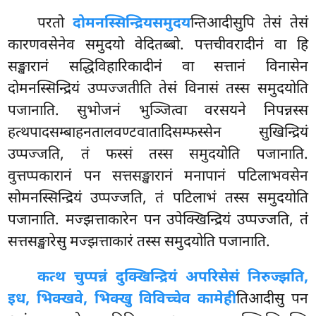
परतो
दोमनस्सिन्द्रियसमुदय
न्तिआदीसुपि तेसं तेसं
कारणवसेनेव समुदयो वेदितब्बो. पत्तचीवरादीनं वा हि
सङ्खारानं सद्धिविहारिकादीनं वा सत्तानं विनासेन
दोमनस्सिन्द्रियं उप्पज्जतीति तेसं विनासं तस्स समुदयोति
पजानाति. सुभोजनं भुञ्जित्वा वरसयने निपन्नस्स
हत्थपादसम्बाहनतालवण्टवातादिसम्फस्सेन सुखिन्द्रियं
उप्पज्जति, तं फस्सं तस्स समुदयोति पजानाति.
वुत्तप्पकारानं पन सत्तसङ्खारानं मनापानं पटिलाभवसेन
सोमनस्सिन्द्रियं उप्पज्जति, तं पटिलाभं तस्स समुदयोति
पजानाति. मज्झत्ताकारेन पन उपेक्खिन्द्रियं उप्पज्जति, तं
सत्तसङ्खारेसु मज्झत्ताकारं तस्स समुदयोति पजानाति.
कत्थ चुप्पन्नं दुक्खिन्द्रियं अपरिसेसं निरुज्झति,
इध, भिक्खवे, भिक्खु विविच्चेव कामेही
तिआदीसु पन