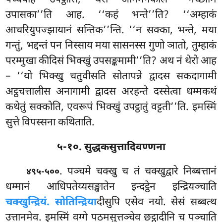
उपासका’’ति आह. ‘‘कहं भन्ते’’ति? ‘‘अम्हाकं
आचरियुपज्झायानं सन्तिक’’न्ति. ‘‘न सक्का, भन्ते, मया
गन्तुं, भद्दन्तं पन निस्साय मया सासनस्स गुणो ञातो, तुम्हाकं
परम्मुखा कीदिसं भिक्खुं उपसङ्कमामी’’ति? अथ नं थेरो आह
– ‘‘यो भिक्खु चतुवीसति सोतापन्ने द्वादस सकदागामी
अट्ठचत्तालीस अनागामी द्वादस अरहन्ते दस्सेत्वा धम्मकथं
कथेतुं सक्कोति, एवरूपं भिक्खुं उपट्ठातुं वट्टती’’ति. इमस्मिं
सुत्ते विपस्सना कथिताति.
५-१०. सुद्धकसुत्तादिवण्णना
. पञ्चमे
चक्खु च तं चक्खुद्वारे निब्बत्तानं
४९५-५००
धम्मानं आधिपतेय्यसङ्खातेन इन्दट्ठेन इन्द्रियञ्चाति
चक्खुन्द्रियं. सोतिन्द्रिया
दीसुपि एसेव नयो. सेसं सब्बत्थ
उत्तानमेव. इमस्मिं वग्गे पठमसुत्तञ्चेव छट्ठादीनि च पञ्चाति