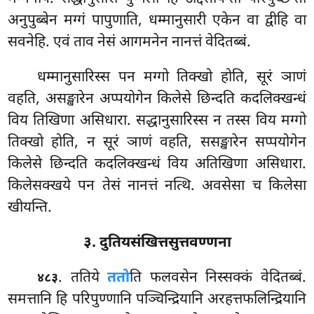
अनुपुब्बेन मग्गं पापुणाति, धम्मानुसारी एकेन वा द्वीहि वा
सवनेहि. एवं ताव नेसं आगमनेन नानत्तं वेदितब्बं.
धम्मानुसारिस्स पन मग्गो तिक्खो होति, सूरं ञाणं
वहति, असङ्खारेन अप्पयोगेन किलेसे छिन्दति कदलिक्खन्धं
विय तिखिणा असिधारा. सद्धानुसारिस्स न तस्स विय मग्गो
तिक्खो होति, न सूरं ञाणं वहति, ससङ्खारेन सप्पयोगेन
किलेसे छिन्दति कदलिक्खन्धं विय अतिखिणा असिधारा.
किलेसक्खये पन तेसं नानत्तं नत्थि. अवसेसा च किलेसा
खीयन्ति.
३. दुतियसंखित्तसुत्तवण्णना
. ततिये
ततो
ति फलवसेन निस्सक्कं वेदितब्बं.
४८३
समत्तानि हि परिपुण्णानि पञ्चिन्द्रियानि अरहत्तफलिन्द्रियानि