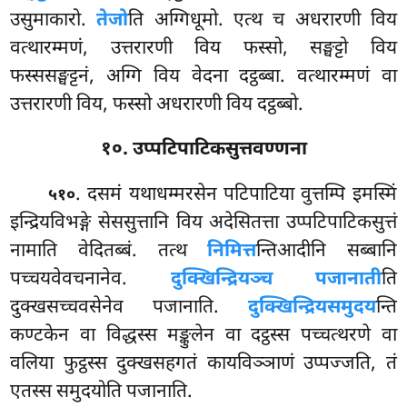
उसुमाकारो.
तेजो
ति अग्गिधूमो. एत्थ च अधरारणी विय
वत्थारम्मणं, उत्तरारणी विय फस्सो, सङ्घट्टो विय
फस्ससङ्घट्टनं, अग्गि विय वेदना दट्ठब्बा. वत्थारम्मणं वा
उत्तरारणी विय, फस्सो अधरारणी विय दट्ठब्बो.
१०. उप्पटिपाटिकसुत्तवण्णना
. दसमं यथाधम्मरसेन पटिपाटिया वुत्तम्पि इमस्मिं
५१०
इन्द्रियविभङ्गे सेससुत्तानि विय अदेसितत्ता उप्पटिपाटिकसुत्तं
नामाति वेदितब्बं. तत्थ
निमित्त
न्तिआदीनि सब्बानि
पच्चयवेवचनानेव.
दुक्खिन्द्रियञ्च पजानाती
ति
दुक्खसच्चवसेनेव पजानाति.
दुक्खिन्द्रियसमुदय
न्ति
कण्टकेन वा विद्धस्स मङ्कुलेन
वा दट्ठस्स पच्चत्थरणे वा
वलिया फुट्ठस्स
दुक्खसहगतं कायविञ्ञाणं उप्पज्जति, तं
एतस्स समुदयोति पजानाति.