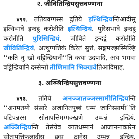
२. जीवितिन्द्रियसुत्तवण्णना
. ततियवग्गस्स दुतिये
इत्थिन्द्रिय
न्तिआदीसु
४९२
इत्थिभावे इन्दट्ठं करोतीति
इत्थिन्द्रियं
. पुरिसभावे इन्दट्ठं
करोतीति
पुरिसिन्द्रियं
. जीविते इन्दट्ठं करोतीति
जीवितिन्द्रियं
. अत्थुप्पत्तिकं किरेतं सुत्तं. सङ्घमज्झस्मिञ्हि
‘‘कति नु खो वट्टिन्द्रियानी’’ति कथा उदपादि, अथ भगवा
वट्टिन्द्रियानि दस्सेन्तो
तीणिमानि भिक्खवे
तिआदिमाह.
३. अञ्ञिन्द्रियसुत्तवण्णना
. ततिये
अनञ्ञातञ्ञस्सामीतिन्द्रिय
न्ति
४९३
‘‘अनमतग्गे संसारे अजानितपुब्बं धम्मं जानिस्सामी’’ति
पटिपन्नस्स सोतापत्तिमग्गक्खणे उप्पन्नं इन्द्रियं.
अञ्ञिन्द्रिय
न्ति तेसंयेव ञातधम्मानं आजाननाकारेन
सोतापत्तिफलादीसु छसु ठानेसु उप्पन्नं इन्द्रियं.