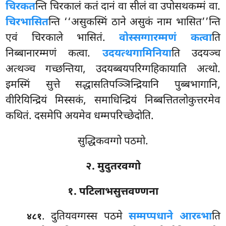
चिरकत
न्ति चिरकालं कतं दानं वा सीलं वा उपोसथकम्मं वा.
चिरभासित
न्ति ‘‘असुकस्मिं ठाने असुकं नाम भासित’’न्ति
एवं चिरकाले भासितं.
वोस्सग्गारम्मणं कत्वा
ति
निब्बानारम्मणं कत्वा.
उदयत्थगामिनिया
ति उदयञ्च
अत्थञ्च गच्छन्तिया, उदयब्बयपरिग्गहिकायाति अत्थो.
इमस्मिं सुत्ते सद्धासतिपञ्ञिन्द्रियानि पुब्बभागानि,
वीरियिन्द्रियं मिस्सकं, समाधिन्द्रियं निब्बत्तितलोकुत्तरमेव
कथितं. दसमेपि अयमेव धम्मपरिच्छेदोति.
सुद्धिकवग्गो पठमो.
२. मुदुतरवग्गो
१. पटिलाभसुत्तवण्णना
. दुतियवग्गस्स पठमे
सम्मप्पधाने आरब्भा
ति
४८१