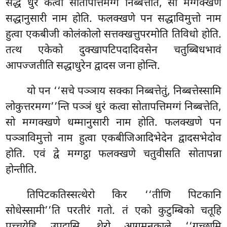
सद्धं धुरं कत्वा सोतापत्तिमग्गं निब्बत्तेति, सो मग्गक्खणे
सद्धानुसारी नाम होति. फलक्खणे पन सद्धाविमुत्तो नाम
हुत्वा एकबीजी कोलंकोलो सत्तक्खत्तुपरमोति तिविधो होति.
तत्थ
एकेको दुक्खापटिपदादिवसेन चतुब्बिधभावं
आपज्जतीति सद्धाधुरेन द्वादस जना होन्ति.
यो पन ‘‘सचे पञ्ञाय सक्का निब्बत्तेतुं, निब्बत्तेस्सामि
लोकुत्तरमग्ग’’न्ति पञ्ञं धुरं कत्वा सोतापत्तिमग्गं निब्बत्तेति,
सो मग्गक्खणे धम्मानुसारी नाम होति. फलक्खणे पन
पञ्ञाविमुत्तो नाम हुत्वा एकबीजिआदिभेदेन द्वादसभेदोव
होति. एवं द्वे मग्गट्ठा फलक्खणे चतुवीसति सोतापन्ना
होन्तीति.
तिपिटकतिस्सत्थेरो किर ‘‘तीणि पिटकानि
सोधेस्सामी’’ति परतीरं गतो. तं एको कुटुम्बिको चतूहि
पच्चयेहि उपट्ठासि, थेरो आगमनकाले ‘‘गच्छामि