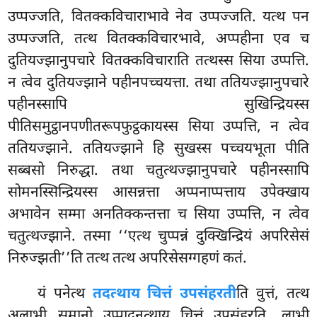
उप्पज्जति, वितक्कविचाराभावे नेव उप्पज्जति. यत्थ पन
उप्पज्जति, तत्थ वितक्कविचारभावे, अप्पहीना एव च
दुतियज्झानुपचारे वितक्कविचाराति तत्थस्स सिया उप्पत्ति.
न त्वेव दुतियज्झाने पहीनपच्चयत्ता. तथा ततियज्झानुपचारे
पहीनस्सापि सुखिन्द्रियस्स
पीतिसमुट्ठानपणीतरूपफुट्ठकायस्स सिया उप्पत्ति, न त्वेव
ततियज्झाने. ततियज्झाने हि सुखस्स पच्चयभूता
पीति
सब्बसो निरुद्धा. तथा चतुत्थज्झानुपचारे पहीनस्सापि
सोमनस्सिन्द्रियस्स आसन्नत्ता अप्पनाप्पत्ताय उपेक्खाय
अभावेन सम्मा अनतिक्कन्तत्ता च सिया उप्पत्ति, न त्वेव
चतुत्थज्झाने. तस्मा ‘‘एत्थ चुप्पन्नं दुक्खिन्द्रियं अपरिसेसं
निरुज्झती’’ति तत्थ तत्थ अपरिसेसग्गहणं कतं.
यं पनेत्थ
तदत्थाय चित्तं उपसंहरती
ति वुत्तं, तत्थ
अलाभी समानो उप्पादनत्थाय चित्तं उपसंहरति, लाभी