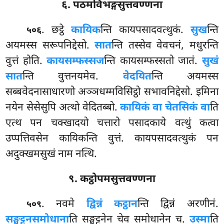
६. पठमविभङ्गसुत्तवण्णना
. छट्ठे
कायिक
न्ति कायपसादवत्थुकं.
सुख
न्ति
५०६
अयमस्स सरूपनिद्देसो.
सात
न्ति तस्सेव वेवचनं, मधुरन्ति
वुत्तं होति.
कायसम्फस्सज
न्ति कायसम्फस्सतो जातं.
सुखं
सात
न्ति वुत्तनयमेव.
वेदयित
न्ति अयमस्स
सब्बवेदनासाधारणो अञ्ञधम्मविसिट्ठो सभावनिद्देसो. इमिना
नयेन सेसेसुपि अत्थो वेदितब्बो.
कायिकं वा चेतसिकं वा
ति
एत्थ पन चक्खादयो चत्तारो पसादकाये वत्थुं कत्वा
उप्पत्तिवसेन कायिकन्ति वुत्तं. कायपसादवत्थुकं पन
अदुक्खमसुखं नाम नत्थि.
९. कट्ठोपमसुत्तवण्णना
. नवमे
द्विन्नं कट्ठान
न्ति द्विन्नं अरणीनं.
५०९
सङ्घट्टनसमोधाना
ति सङ्घट्टनेन चेव समोधानेन च.
उस्मा
ति