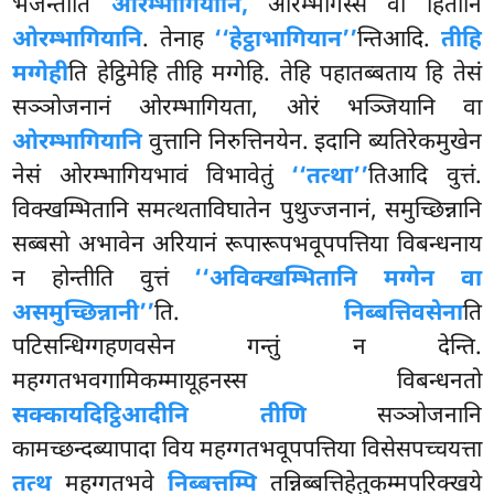
भजन्तीति
ओरम्भागियानि,
ओरम्भागस्स वा हितानि
ओरम्भागियानि
. तेनाह
‘‘हेट्ठाभागियान’’
न्तिआदि.
तीहि
मग्गेही
ति हेट्ठिमेहि तीहि मग्गेहि. तेहि पहातब्बताय हि तेसं
सञ्ञोजनानं ओरम्भागियता, ओरं भञ्जियानि वा
ओरम्भागियानि
वुत्तानि निरुत्तिनयेन. इदानि ब्यतिरेकमुखेन
नेसं ओरम्भागियभावं विभावेतुं
‘‘तत्था’’
तिआदि वुत्तं.
विक्खम्भितानि समत्थताविघातेन पुथुज्जनानं, समुच्छिन्नानि
सब्बसो अभावेन अरियानं रूपारूपभवूपपत्तिया विबन्धनाय
न होन्तीति वुत्तं
‘‘अविक्खम्भितानि मग्गेन वा
असमुच्छिन्नानी’’
ति.
निब्बत्तिवसेना
ति
पटिसन्धिग्गहणवसेन गन्तुं न देन्ति.
महग्गतभवगामिकम्मायूहनस्स विबन्धनतो
सक्कायदिट्ठिआदीनि तीणि
सञ्ञोजनानि
कामच्छन्दब्यापादा विय महग्गतभवूपपत्तिया विसेसपच्चयत्ता
तत्थ
महग्गतभवे
निब्बत्तम्पि
तन्निब्बत्तिहेतुकम्मपरिक्खये