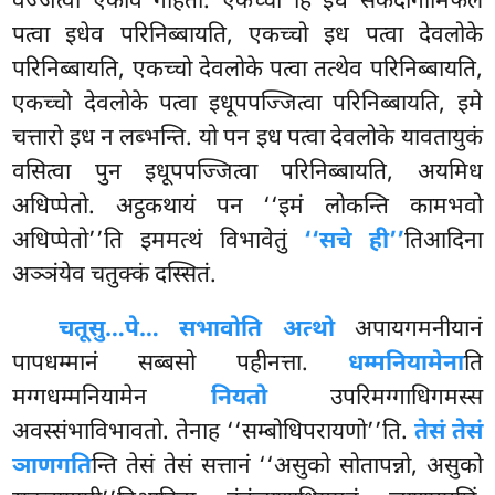
वज्जेत्वा एकोव गहितो. एकच्चो हि इध सकदागामिफलं
पत्वा इधेव परिनिब्बायति, एकच्चो इध पत्वा देवलोके
परिनिब्बायति, एकच्चो देवलोके पत्वा तत्थेव परिनिब्बायति,
एकच्चो देवलोके पत्वा इधूपपज्जित्वा परिनिब्बायति, इमे
चत्तारो इध न लब्भन्ति. यो पन इध पत्वा देवलोके यावतायुकं
वसित्वा पुन इधूपपज्जित्वा परिनिब्बायति, अयमिध
अधिप्पेतो. अट्ठकथायं पन ‘‘इमं लोकन्ति कामभवो
अधिप्पेतो’’ति इममत्थं विभावेतुं
‘‘सचे ही’’
तिआदिना
अञ्ञंयेव चतुक्कं दस्सितं.
चतूसु…पे… सभावोति अत्थो
अपायगमनीयानं
पापधम्मानं सब्बसो पहीनत्ता.
धम्मनियामेना
ति
मग्गधम्मनियामेन
नियतो
उपरिमग्गाधिगमस्स
अवस्संभाविभावतो. तेनाह ‘‘सम्बोधिपरायणो’’ति.
तेसं तेसं
ञाणगति
न्ति तेसं तेसं सत्तानं ‘‘असुको सोतापन्नो, असुको