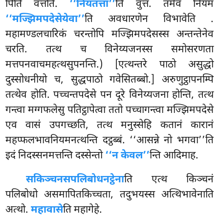
पिति वत्तति.
‘‘नियतत्ता’’
ति वुत्तं. तमेव नियमं
‘‘मज्झिमपदेसेयेवा’’
ति अवधारणेन विभावेति
.
महामण्डलचारिकं चरन्तोपि मज्झिमपदेसस्स अन्तन्तेनेव
चरति. तत्थ च विनेय्यजनस्स समोसरणता
मत्तपनवाचमहत्थसुपनन्ति.) [एत्थन्तरे पाठो असुद्धो
दुस्सोधनीयो च, सुद्धपाठो गवेसितब्बो.] अरुणुट्ठापनम्पि
तत्थेव होति. पच्चन्तपदेसे पन दूरे विनेय्यजना होन्ति, तत्थ
गन्त्वा मग्गफलेसु पतिट्ठापेत्वा ततो पच्चागन्त्वा मज्झिमपदेसे
एव वासं उपगच्छति, तत्थ मनुस्सेहि कतानं कारानं
महप्फलभावनियमनत्थन्ति दट्ठब्बं. ‘‘आसन्ने नो भगवा’’ति
इदं निदस्सनमत्तन्ति दस्सेन्तो
‘‘न केवल’’
न्ति आदिमाह.
सकिञ्चनसपलिबोधनट्ठेना
ति एत्थ किञ्चनं
पलिबोधो असमापितकिच्चता, तदुभयस्स अत्थिभावेनाति
अत्थो.
महावासे
ति महागेहे.