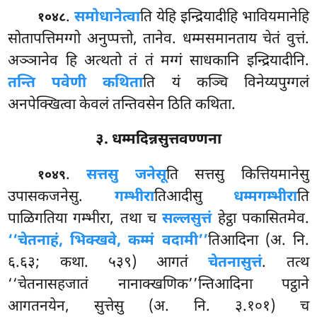
.
समोधानेत्वा
ति येहि इन्द्रियादीहि भावियमानेहि
१०४८
सोतापत्तिमग्गो अनुप्पत्तो, तानेव. धम्मसमानताय चेतं वुत्तं.
अञ्ञानेव हि अत्थतो तं तं मग्गं साधकानि इन्द्रियादीनि.
तन्ति पवेणी कथिता
ति यं कञ्चि विनेय्यपुग्गलं
अनपेक्खित्वा केवलं तन्तिवसेन ठिति कथिता.
३. धम्मदिन्नसुत्तवण्णना
.
सत्तसु जनेसू
ति सत्तसु कित्तियमानेसु
१०४९
उपासकजनेसु.
गम्भीरा
तिआदीसु
धम्मगम्भीरा
ति
पाळिगतिया गम्भीरा, तथा च
सल्लसुत्तं
हेट्ठा पकासितमेव.
‘‘चेतनाहं, भिक्खवे, कम्मं वदामी’’
तिआदिना (अ. नि.
६.६३; कथा. ५३९) आगतं
चेतनासुत्तं
. तत्थ
‘‘चेतनासहजातं नानाक्खणिक’’न्तिआदिना पट्ठाने
आगतनयेन, सुत्तेसु (अ. नि. ३.१०१) च