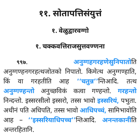
११. सोतापत्तिसंयुत्तं
१. वेळुद्वारवग्गो
१. चक्कवत्तिराजसुत्तवण्णना
.
अनुग्गहगरहणेसु
निपातो
ति
९९७
अनुग्गण्हनगरहत्थजोतको निपातो. किमेत्थ अनुग्गण्हाति,
किं वा गरहतीति आह
‘‘चतुन्न’’
न्तिआदि. तत्थ
अनुग्गण्हन्तो
अनुच्छविकं कत्वा गण्हन्तो.
गरहन्तो
निन्दन्तो. इस्सरसीलो इस्सरो, तस्स भावो
इस्सरियं,
पभुता.
अधीनं पति अधिपति, तस्स भावो
आधिपच्चं,
सामिभावोति
आह –
‘‘इस्सरियाधिपच्च’’
न्तिआदि.
अनन्तकानी
ति
अन्तरहितानि.