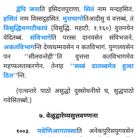
द्वेपि जना
ति इसिदत्तपुराणा.
सितं
नाम मन्दहसितं.
हसितं
नाम विस्सट्ठहसितं.
मुत्तचागो
तिआदीसु यं वत्तब्बं, तं
विसुद्धिमग्गटीकायं
(विसुद्धि. महाटी. १.१६०) वुत्तनयेन
वेदितब्बं.
संविभागे
ति परस्स दानवसेन संविभजने.
अकतविभाग
न्ति देय्यधम्मवसेन न कतविभागं. पुग्गलवसेन
पन ‘‘सीलवन्तेही’’ति वुत्तत्ता कतविभागमेव
महप्फलताकरणेन. तेनाह
‘‘सब्बं दातब्बमेव हुत्वा
ठित’’
न्ति.
(एत्थन्तरे पाठो असुद्धो दुस्सोधनीयो च, सुद्धपाठो
गवेसितब्बो.)
७. वेळुद्वारेय्यसुत्तवण्णना
.
पवेणिआगतस्सा
ति अनेकपुरिसयुगवसेन
१००३