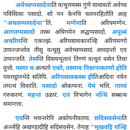
अवेच्चप्पसादेना
ति वत्थुत्तयस्स गुणे याथावतो अवेच्च
पविसित्वा पसादो. सो पन केनचि चलनरहितोति आह
‘‘अचलप्पसादेना’’
ति.
मग्गेना
ति अरियमग्गेन.
आगतप्पसादो
तस्स अधिगमेन लद्धप्पसादो.
अपुब्बं
अचरिम
न्ति एकज्झं. अरियसावकानञ्हि अरियमग्गो
उप्पज्जन्तोव तीसु वत्थूसु अवेच्चप्पसादं आवहन्तो एव
उप्पज्जति.
तेस
न्ति विसयभूतानं तिण्णं वत्थूनं वसेन तिधा
वुत्तो.
यस्मा च
अत्थतो
एको, तस्माव निन्नानाकरणो होति
पवत्तट्ठानभेदे सतिपि.
अरियसावकस्स ही
तिआदिना नयेन
तमत्थं विवरति.
पसादो
ओकप्पना.
पेमं
भत्ति.
गारवं
गरुकरणं.
महन्तं
उळारं.
एतं
विभागेन
नत्थि
सब्बत्थ
समानत्ता.
एव
न्ति भवन्तरेपि अकोपनीयताय.
सदिसवसेना
ति
अञ्ञेहि अखण्डादीहि सदिसवसेन. तेनाह
‘‘मुखवट्टि यञ्हि