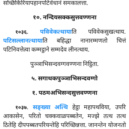
सच्छिकिरियापहानपटिवेधानं समकालत्ता.
१०. नन्दियसक्कसुत्तवण्णना
.
पविवेकत्थाया
ति
पविवेकसुखत्थाय.
१०३६
पटिसल्लानत्थाया
ति बहिद्धा नानारम्मणतो चित्तं
पटिनिवत्तेत्वा कम्मट्ठाने सम्मदेव लीनत्थाय.
पुञ्ञाभिसन्दवग्गवण्णना निट्ठिता.
५. सगाथकपुञ्ञाभिसन्दवग्गो
१. पठमअभिसन्दसुत्तवण्णना
.
सङ्ख्या अत्थि
हेट्ठा महापथविया, उपरि
१०३७
आकासेन, परितो चक्कवाळपब्बतेन, मज्झे तत्थ तत्थ
ठितेहि दीपपब्बतपरियन्तेहि परिच्छिन्नत्ता. जानन्तेन योजनतो