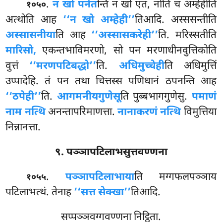
.
न खो पनेत
न्ति न खो एतं, नोति च अम्हेहीति
१०५०
अत्थोति आह
‘‘न खो अम्हेही’’
तिआदि. अस्ससन्तीति
अस्सासनीया
ति आह
‘‘अस्सासकरेही’’
ति. मरिस्सतीति
मारिसो,
एकन्तभाविमरणो, सो पन मरणाधीनवुत्तिकोति
वुत्तं
‘‘मरणपटिबद्धो’’
ति.
अधिमुच्चेही
ति अधिमुत्तिं
उप्पादेहि. तं पन तथा चित्तस्स पणिधानं ठपनन्ति आह
‘‘ठपेही’’
ति.
आगमनीयगुणेसू
ति पुब्बभागगुणेसु.
पमाणं
नाम नत्थि
अनन्तापरिमाणत्ता.
नानाकरणं नत्थि
विमुत्तिया
निन्नानत्ता.
९. पञ्ञापटिलाभसुत्तवण्णना
.
पञ्ञापटिलाभाया
ति मग्गफलपञ्ञाय
१०५५
पटिलाभत्थं. तेनाह
‘‘सत्त सेक्खा’’
तिआदि.
सप्पञ्ञवग्गवण्णना निट्ठिता.