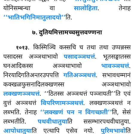
योनिसम्बन्धा वा
सालोहिता
. तेनाह
‘‘भातिभगिनिमातुलादयो’’
ति.
७. दुतियमित्तामच्चसुत्तवण्णना
. किस्मिञ्चि कस्सचि च तथा तथा उप्पन्नस्स
१०१३
पसादस्स अञ्ञथाभावो
पसादञ्ञथत्तं
. भूतसङ्घातस्स
घनआदिकस्स अञ्ञथाभावो
भावञ्ञथत्तं
.
निरयादिगतिअन्तरउपपत्ति
गतिअञ्ञथत्तं
. सभावधम्मानं
कक्खळफुसनादिलक्खणस्स अञ्ञथाभावो
लक्खणञ्ञथत्तं
. ‘‘ठितस्स अञ्ञथत्तं पञ्ञायती’’ति एवं
वुत्तं अञ्ञथत्तं
विपरिणामञ्ञथत्तं
. लक्खणञ्ञथत्तं न
लब्भति. तेनाह
‘‘लक्खणं पन न विगच्छती’’
ति, सेसं
लब्भतीति.
पथवीधातुया
ति ससम्भारपथवीधातुया.
आपोधातुया
ति एत्थापि एसेव नयो.
पुरिमभावो
ति