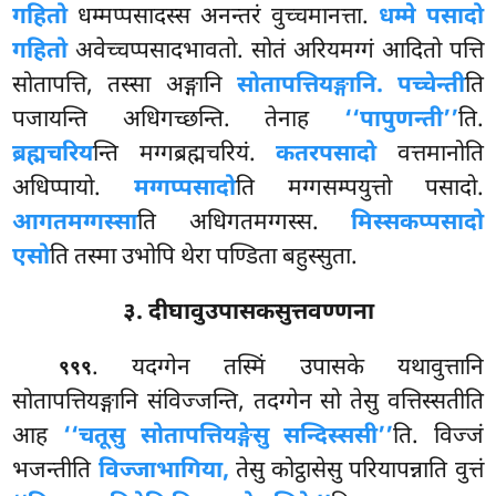
गहितो
धम्मप्पसादस्स अनन्तरं वुच्चमानत्ता.
धम्मे पसादो
गहितो
अवेच्चप्पसादभावतो. सोतं अरियमग्गं आदितो पत्ति
सोतापत्ति, तस्सा अङ्गानि
सोतापत्तियङ्गानि. पच्चेन्ती
ति
पजायन्ति अधिगच्छन्ति. तेनाह
‘‘पापुणन्ती’’
ति.
ब्रह्मचरिय
न्ति मग्गब्रह्मचरियं.
कतरपसादो
वत्तमानोति
अधिप्पायो.
मग्गप्पसादो
ति मग्गसम्पयुत्तो पसादो.
आगतमग्गस्सा
ति अधिगतमग्गस्स.
मिस्सकप्पसादो
एसो
ति तस्मा उभोपि थेरा पण्डिता बहुस्सुता.
३. दीघावुउपासकसुत्तवण्णना
. यदग्गेन तस्मिं उपासके यथावुत्तानि
९९९
सोतापत्तियङ्गानि संविज्जन्ति, तदग्गेन सो तेसु वत्तिस्सतीति
आह
‘‘चतूसु सोतापत्तियङ्गेसु सन्दिस्ससी’’
ति. विज्जं
भजन्तीति
विज्जाभागिया,
तेसु कोट्ठासेसु परियापन्नाति वुत्तं