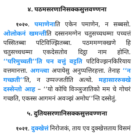
४. पठमसरणानिसक्कसुत्तवण्णना
.
पमाणेना
ति एकेन पमाणेन, न सब्बसो.
१०२०
ओलोकनं खमन्ती
ति दस्सनमग्गेन चतुसच्चधम्मा पच्चत्तं
पस्सितब्बा पटिविज्झितब्बा. पठममग्गक्खणे हि
चतुसच्चधम्मा एकदेसतोव दिट्ठा नाम होन्ति.
‘‘परिमुच्चती’’ति पन वत्तुं वट्टति
पटिविज्झनकिरियाय
वत्तमानत्ता.
अगन्त्वा
अपायेसु अनुप्पत्तिरहत्ता. तेनाह
‘‘न
गच्छती’’
ति, न उप्पज्जतीति अत्थो.
महासाररुक्खे
दस्सेन्तो आह
– ‘‘यो कोचि विञ्ञुजातिको मम चे गोचरं
गच्छति, एकस्स आगमनं अवञ्झं अमोघ’’न्ति दस्सेतुं.
५. दुतियसरणानिसक्कसुत्तवण्णना
.
दुक्खेत्तं
निरोजकं, ताय एव दुक्खेत्तताय विसमं
१०२१