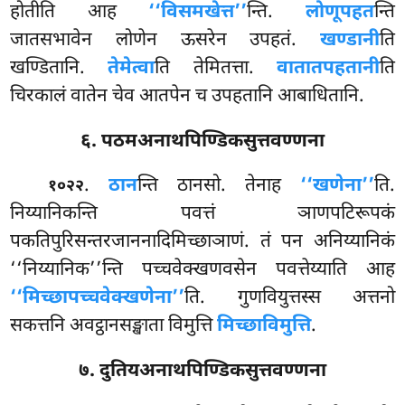
होतीति आह
‘‘विसमखेत्त’’
न्ति.
लोणूपहत
न्ति
जातसभावेन लोणेन ऊसरेन उपहतं.
खण्डानी
ति
खण्डितानि.
तेमेत्वा
ति तेमितत्ता.
वातातपहतानी
ति
चिरकालं वातेन चेव आतपेन च उपहतानि आबाधितानि.
६. पठमअनाथपिण्डिकसुत्तवण्णना
.
ठान
न्ति ठानसो. तेनाह
‘‘खणेना’’
ति.
१०२२
निय्यानिकन्ति पवत्तं ञाणपटिरूपकं
पकतिपुरिसन्तरजाननादिमिच्छाञाणं. तं पन अनिय्यानिकं
‘‘निय्यानिक’’न्ति पच्चवेक्खणवसेन पवत्तेय्याति आह
‘‘मिच्छापच्चवेक्खणेना’’
ति. गुणवियुत्तस्स अत्तनो
सकत्तनि अवट्ठानसङ्खाता विमुत्ति
मिच्छाविमुत्ति
.
७. दुतियअनाथपिण्डिकसुत्तवण्णना