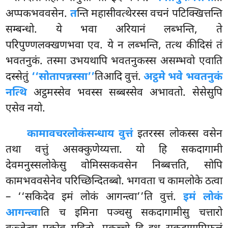
अप्पकभववसेन.
त
न्ति महासीवत्थेरस्स वचनं पटिक्खित्तन्ति
सम्बन्धो. ये भवा अरियानं लब्भन्ति, ते
परिपुण्णलक्खणभवा एव. ये न लब्भन्ति, तत्थ कीदिसं तं
भवतनुकं. तस्मा उभयथापि भवतनुकस्स असम्भवो एवाति
दस्सेतुं
‘‘सोतापन्नस्सा’’
तिआदि वुत्तं.
अट्ठमे भवे भवतनुकं
नत्थि
अट्ठमस्सेव भवस्स सब्बस्सेव अभावतो. सेसेसुपि
एसेव नयो.
कामावचरलोकं
सन्धाय वुत्तं
इतरस्स लोकस्स वसेन
तथा वत्तुं असक्कुणेय्यत्ता. यो हि
सकदागामी
देवमनुस्सलोकेसु वोमिस्सकवसेन निब्बत्तति, सोपि
कामभववसेनेव परिच्छिन्दितब्बो. भगवता च कामलोके ठत्वा
– ‘‘सकिदेव इमं लोकं आगन्त्वा’’ति वुत्तं.
इमं लोकं
आगन्त्वा
ति च इमिना पञ्चसु सकदागामीसु चत्तारो