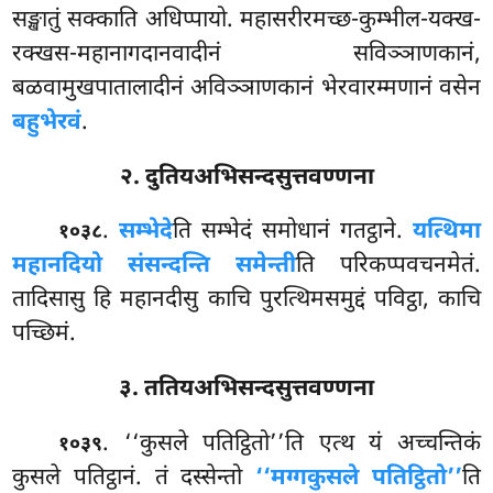
सङ्खातुं सक्काति अधिप्पायो. महासरीरमच्छ-कुम्भील-यक्ख-
रक्खस-महानागदानवादीनं सविञ्ञाणकानं,
बळवामुखपातालादीनं अविञ्ञाणकानं भेरवारम्मणानं वसेन
बहुभेरवं
.
२. दुतियअभिसन्दसुत्तवण्णना
.
सम्भेदे
ति सम्भेदं समोधानं गतट्ठाने.
यत्थिमा
१०३८
महानदियो संसन्दन्ति समेन्ती
ति परिकप्पवचनमेतं.
तादिसासु हि महानदीसु काचि पुरत्थिमसमुद्दं पविट्ठा, काचि
पच्छिमं.
३. ततियअभिसन्दसुत्तवण्णना
. ‘‘कुसले
पतिट्ठितो’’ति एत्थ यं अच्चन्तिकं
१०३९
कुसले पतिट्ठानं. तं दस्सेन्तो
‘‘मग्गकुसले पतिट्ठितो’’
ति