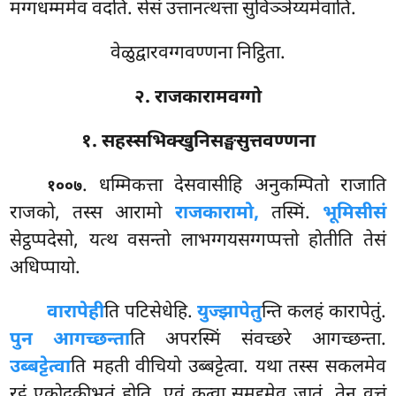
मग्गधम्ममेव वदति. सेसं उत्तानत्थत्ता सुविञ्ञेय्यमेवाति.
वेळुद्वारवग्गवण्णना निट्ठिता.
२. राजकारामवग्गो
१. सहस्सभिक्खुनिसङ्घसुत्तवण्णना
. धम्मिकत्ता
देसवासीहि अनुकम्पितो राजाति
१००७
राजको, तस्स आरामो
राजकारामो,
तस्मिं.
भूमिसीसं
सेट्ठप्पदेसो, यत्थ वसन्तो लाभग्गयसग्गप्पत्तो होतीति तेसं
अधिप्पायो.
वारापेही
ति पटिसेधेहि.
युज्झापेतु
न्ति कलहं कारापेतुं.
पुन आगच्छन्ता
ति अपरस्मिं संवच्छरे आगच्छन्ता.
उब्बट्टेत्वा
ति महती वीचियो उब्बट्टेत्वा. यथा तस्स सकलमेव
रट्ठं एकोदकीभूतं होति, एवं कत्वा समुद्दमेव जातं. तेन वुत्तं