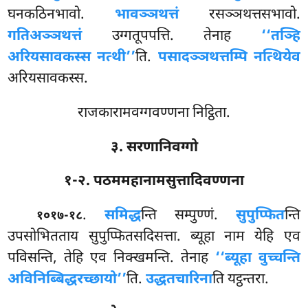
घनकठिनभावो.
भावञ्ञथत्तं
रसञ्ञथत्तसभावो.
गतिअञ्ञथत्तं
उग्गतूपपत्ति. तेनाह
‘‘तञ्हि
अरियसावकस्स नत्थी’’
ति.
पसादञ्ञथत्तम्पि नत्थियेव
अरियसावकस्स.
राजकारामवग्गवण्णना निट्ठिता.
३. सरणानिवग्गो
१-२. पठममहानामसुत्तादिवण्णना
.
समिद्ध
न्ति सम्पुण्णं.
सुपुप्फित
न्ति
१०१७-१८
उपसोभितताय सुपुप्फितसदिसत्ता. ब्यूहा नाम येहि एव
पविसन्ति, तेहि एव निक्खमन्ति. तेनाह
‘‘ब्यूहा वुच्चन्ति
अविनिब्बिद्धरच्छायो’’
ति.
उद्धतचारिना
ति यट्ठन्तरा.