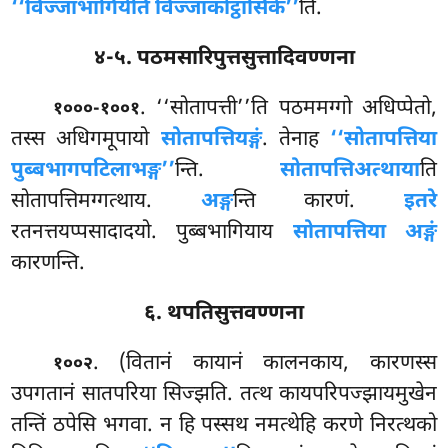
‘‘विज्जाभागियेति विज्जाकोट्ठासिके’’
ति.
४-५. पठमसारिपुत्तसुत्तादिवण्णना
. ‘‘सोतापत्ती’’ति पठममग्गो अधिप्पेतो,
१०००-१००१
तस्स अधिगमूपायो
सोतापत्तियङ्गं
. तेनाह
‘‘सोतापत्तिया
पुब्बभागपटिलाभङ्ग’’
न्ति.
सोतापत्तिअत्थाया
ति
सोतापत्तिमग्गत्थाय.
अङ्ग
न्ति कारणं.
इतरे
रतनत्तयप्पसादादयो. पुब्बभागियाय
सोतापत्तिया अङ्गं
कारणन्ति.
६. थपतिसुत्तवण्णना
. (वितानं कायानं कालनकाय, कारणस्स
१००२
उपगतानं सातपरिया सिज्झति. तत्थ
कायपरिपज्झायमुखेन
तन्तिं ठपेसि भगवा. न हि पस्सथ नमत्थेहि करणे निरत्थको