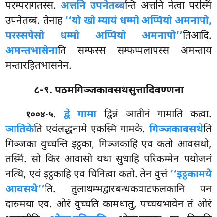
परम्परागतस्स.
अत्तनि उपनेतब्ब
न्ति अत्तनि नेत्वा परस्मिं
उपनेतब्बं. तेनाह
‘‘यो खो म्यायं धम्मो अप्पियो अमनापो,
परस्सपेसो धम्मो अप्पियो अमनापो’’
तिआदि.
अमन्तभासेना
ति सम्फस्स सम्फप्पलापस्स अमन्ताय
मन्तारहितभासनेन.
८-९. पठमगिञ्जकावसथसुत्तादिवण्णना
.
द्वे गामा
द्विन्नं ञातीनं गामाति कत्वा.
१००४-५
ञातिके
ति एवंलद्धनामे एकस्मिं
गामके.
गिञ्जकावसथे
ति
गिञ्जका वुच्चन्ति इट्ठका, गिञ्जकाहि एव कतो आवसथो,
तस्मिं. सो किर आवासो यथा
सुधाहि परिकम्मेन पयोजनं
नत्थि, एवं इट्ठकाहि एव चिनित्वा कतो. तेन वुत्तं
‘‘इट्ठकामये
आवसथे’’
ति. तुलाथम्भद्वारबन्धकवाटफलकानि पन
दारुमया एव. ओरं वुच्चति कामधातु, पच्चयभावेन तं ओरं