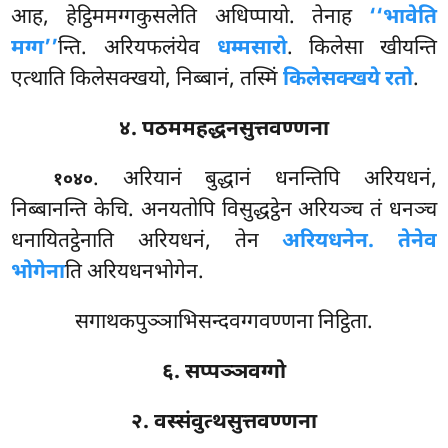
आह, हेट्ठिममग्गकुसलेति अधिप्पायो. तेनाह
‘‘भावेति
मग्ग’’
न्ति. अरियफलंयेव
धम्मसारो
. किलेसा खीयन्ति
एत्थाति किलेसक्खयो, निब्बानं, तस्मिं
किलेसक्खये रतो
.
४. पठममहद्धनसुत्तवण्णना
. अरियानं
बुद्धानं धनन्तिपि अरियधनं,
१०४०
निब्बानन्ति केचि. अनयतोपि विसुद्धट्ठेन अरियञ्च तं धनञ्च
धनायितट्ठेनाति अरियधनं, तेन
अरियधनेन. तेनेव
भोगेना
ति अरियधनभोगेन.
सगाथकपुञ्ञाभिसन्दवग्गवण्णना निट्ठिता.
६. सप्पञ्ञवग्गो
२. वस्संवुत्थसुत्तवण्णना