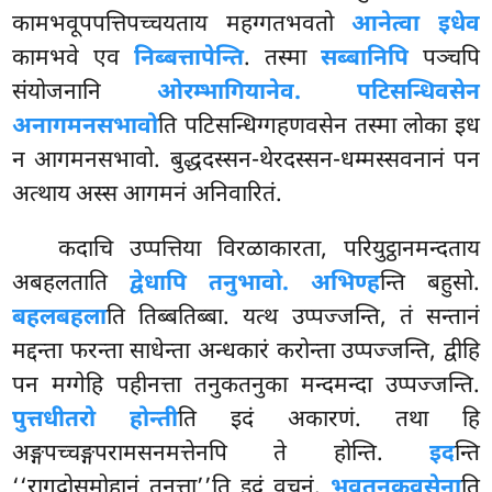
कामभवूपपत्तिपच्चयताय महग्गतभवतो
आनेत्वा इधेव
कामभवे एव
निब्बत्तापेन्ति
. तस्मा
सब्बानिपि
पञ्चपि
संयोजनानि
ओरम्भागियानेव. पटिसन्धिवसेन
अनागमनसभावो
ति पटिसन्धिग्गहणवसेन तस्मा लोका इध
न आगमनसभावो. बुद्धदस्सन-थेरदस्सन-धम्मस्सवनानं पन
अत्थाय अस्स आगमनं अनिवारितं.
कदाचि उप्पत्तिया विरळाकारता, परियुट्ठानमन्दताय
अबहलताति
द्वेधापि तनुभावो. अभिण्ह
न्ति बहुसो.
बहलबहला
ति तिब्बतिब्बा. यत्थ उप्पज्जन्ति, तं सन्तानं
मद्दन्ता फरन्ता साधेन्ता अन्धकारं करोन्ता उप्पज्जन्ति, द्वीहि
पन मग्गेहि पहीनत्ता तनुकतनुका मन्दमन्दा उप्पज्जन्ति.
पुत्तधीतरो होन्ती
ति इदं अकारणं. तथा हि
अङ्गपच्चङ्गपरामसनमत्तेनपि ते होन्ति.
इद
न्ति
‘‘रागदोसमोहानं तनुत्ता’’ति इदं वचनं.
भवतनुकवसेना
ति