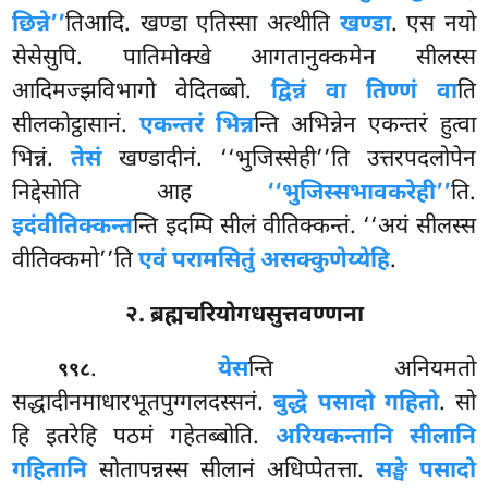
छिन्ने’’
तिआदि. खण्डा एतिस्सा अत्थीति
खण्डा
. एस नयो
सेसेसुपि. पातिमोक्खे आगतानुक्कमेन सीलस्स
आदिमज्झविभागो वेदितब्बो.
द्विन्नं वा तिण्णं वा
ति
सीलकोट्ठासानं.
एकन्तरं भिन्न
न्ति अभिन्नेन एकन्तरं हुत्वा
भिन्नं.
तेसं
खण्डादीनं. ‘‘भुजिस्सेही’’ति उत्तरपदलोपेन
निद्देसोति आह
‘‘भुजिस्सभावकरेही’’
ति.
इदं
वीतिक्कन्त
न्ति इदम्पि सीलं वीतिक्कन्तं. ‘‘अयं सीलस्स
वीतिक्कमो’’ति
एवं परामसितुं असक्कुणेय्येहि
.
२. ब्रह्मचरियोगधसुत्तवण्णना
.
येस
न्ति
अनियमतो
९९८
सद्धादीनमाधारभूतपुग्गलदस्सनं.
बुद्धे पसादो गहितो
. सो
हि इतरेहि पठमं गहेतब्बोति.
अरियकन्तानि सीलानि
गहितानि
सोतापन्नस्स सीलानं अधिप्पेतत्ता.
सङ्घे पसादो