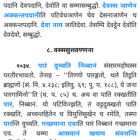
पदानि देवपदानि, देवोति वा सम्मासम्बुद्धो.
देवस्स ञाणेन
अक्कन्तपदानी
ति पटिवेधञाणेन चेव देसनाञाणेन च
अक्कन्तपदानि.
देवा नाम
जातिदेवा. तेसम्पि देवट्ठेन देवोति
देवदेवो, सम्बुद्धो.
८. वस्ससुत्तवण्णना
.
पारं वुच्चति निब्बानं
संसारमहोघस्स
१०३४
परतीरभावतो. तेनाह – ‘‘तिण्णो पारङ्गतो, थले तिट्ठति
ब्राह्मणो (सं. नि. ४.२३८; इतिवु. ६९; पु. प. १८८), ये
जना
पारगामिनो’’ति (ध. प. ८५) च. अथ वा पाति रक्खतीति
पारं,
निब्बानं. यो पटिविज्झति, तं वट्टदुक्खतो पाति
रक्खति, अच्चन्तहितेन च विमुत्तिसुखेन च रमेति, तस्मा
पार
न्ति वुच्चति.
गच्छमाना एवा
ति पारं निब्बानं गच्छमाना
एव. ते धम्मा
आसवानं खयाय संवत्तन्ति