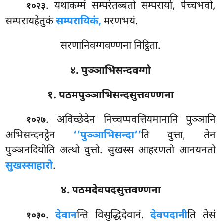
. यथाकम्मं
सम्परेतब्बतो सम्परायो, पेच्चभवो,
१०२३
सम्परायहेतुकं
सम्परायिकं,
मरणभयं.
सरणानिवग्गवण्णना निट्ठिता.
४. पुञ्ञाभिसन्दवग्गो
१. पठमपुञ्ञाभिसन्दसुत्तवण्णना
. अविच्छेदेन निच्चप्पवत्तियमानानि पुञ्ञानि
१०२७
अभिसन्दनट्ठेन
‘‘पुञ्ञाभिसन्दा’’
ति वुत्ता, तेन
पुञ्ञनदियोति अत्थो वुत्तो. सुखस्स आहरणतो आनयनतो
सुखस्साहारो
.
४. पठमदेवपदसुत्तवण्णना
.
देवान
न्ति विसुद्धिदेवानं.
देवपदानी
ति तेसं
१०३०