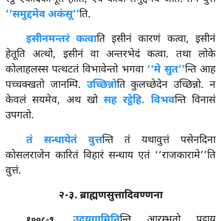
‘‘समुद्दमेव अकंसू’’
ति.
इसीनमन्तरं कत्वा
ति इसीनं कारणं कत्वा, इसीनं
हेतूति अत्थो, इसीनं वा अन्तरभेदं कत्वा. तथा लोके
कोलाहलस्स पत्थटतं विभावेन्तो भगवा
‘‘मे सुत’’
न्ति आह
पच्चक्खतो जानम्पि.
उच्छिन्नो
ति कुलच्छेदेन उच्छिन्नो. न
केवलं सयमेव, अथ खो
सह रट्ठेहि. विभव
न्ति विनासं
उपगतो.
तं सन्धायेतं वुत्त
न्ति तं यथावुत्तं पसेनदिना
कोसलराजेन कारितं विहारं सन्धाय एतं ‘‘राजकारामे’’ति
वुत्तं.
२-३. ब्राह्मणसुत्तादिवण्णना
.
उदयगामिनि
न्ति आरम्भतो पट्ठाय
१००८-९