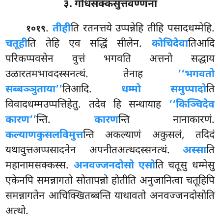
३. गोधसक्कसुत्तवण्णना
.
तीही
ति
रतनत्तये उप्पन्नेहि तीहि पसादधम्मेहि.
१०१९
चतूही
ति तेहि एव सद्धिं सीलेन.
कोचिदेवा
तिआदि
परिकप्पवसेन वुत्तं भगवति
अत्तनो सद्धाय
उळारतमभावदस्सनत्थं. तेनाह
‘‘भगवतो
सब्बञ्ञुताया’’
तिआदि.
धम्मो समुप्पादो
ति
विवादधम्मउप्पत्तिहेतु. तदेव हि सन्धायाह
‘‘किञ्चिदेव
कारण’’
न्ति.
कारण
न्ति नानाकारणं.
कल्याणकुसलविमुत्त
न्ति अकल्याणं अकुसलं, तदिदं
यथावुत्तअप्पसादनेन अपनीतअत्थदस्सनत्थं.
अस्सा
ति
महानामसक्कस्स.
अनवज्जनदोसो एसो
ति चतूसु धम्मेसु
एकेनपि समन्नागतो सोतापन्नो होतीति अनुजानित्वा चतूहिपि
समन्नागतेन आचिक्खितब्बन्ति याथावतो अनवज्जनदोसोति
अत्थो.