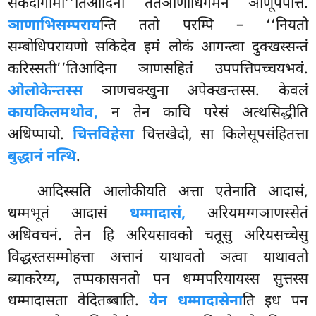
सकदागामी’’तिआदिना तंतंञाणाधिगमनं ञाणूपपत्तिं.
ञाणाभिसम्पराय
न्ति ततो परम्पि – ‘‘नियतो
सम्बोधिपरायणो सकिदेव इमं लोकं आगन्त्वा दुक्खस्सन्तं
करिस्सती’’तिआदिना ञाणसहितं उपपत्तिपच्चयभवं.
ओलोकेन्तस्स
ञाणचक्खुना अपेक्खन्तस्स. केवलं
कायकिलमथोव,
न तेन काचि परेसं अत्थसिद्धीति
अधिप्पायो.
चित्तविहेसा
चित्तखेदो, सा किलेसूपसंहितत्ता
बुद्धानं नत्थि
.
आदिस्सति आलोकीयति अत्ता एतेनाति आदासं,
धम्मभूतं आदासं
धम्मादासं,
अरियमग्गञाणस्सेतं
अधिवचनं. तेन हि अरियसावको चतूसु अरियसच्चेसु
विद्धस्तसम्मोहत्ता अत्तानं याथावतो ञत्वा याथावतो
ब्याकरेय्य, तप्पकासनतो पन धम्मपरियायस्स सुत्तस्स
धम्मादासता वेदितब्बाति.
येन धम्मादासेना
ति इध पन