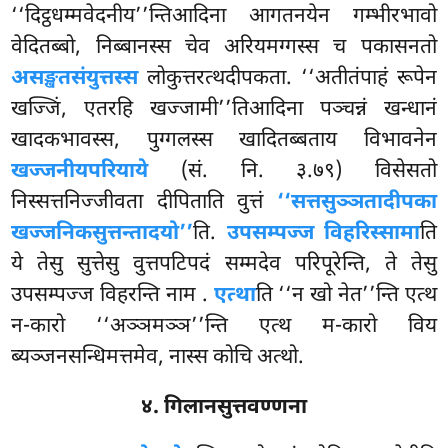
‘‘दिट्ठधम्मवेदनीय’’न्तिआदिना आगतनयेन गम्भीरभावो
वेदितब्बो, निब्बानस्स चेव अरियमग्गस्स च पकासनतो
असङ्खतसंयुत्तस्स
लोकुत्तरत्थदीपकता. ‘‘अतीतंपाहं रूपेन
खज्जिं, एतरहि खज्जामी’’तिआदिना पञ्चन्नं खन्धानं
खादकभावस्स, पुग्गलस्स खादितब्बताय विभावनेन
खज्जनीयपरियाये
(सं. नि. ३.७९) विसेसतो
निस्सत्तनिज्जीवता दीपिताति वुत्तं
‘‘सत्तसुञ्ञतादीपका
खज्जनिकसुत्तन्तादयो’’
ति.
उपसम्पज्ज विहरिस्सामा
ति
ये तेसु सुत्तेसु वुत्तपटिपदं सम्मदेव परिपूरेन्ति, ते तेसु
उपसम्पज्ज विहरन्ति नाम
.
एत्था
ति ‘‘न खो नेत’’न्ति एत्थ
न-कारो ‘‘अञ्ञमञ्ञ’’न्ति एत्थ म-कारो विय
ब्यञ्जनसन्धिमत्तमेव, नास्स कोचि अत्थो.
४. गिलानसुत्तवण्णना