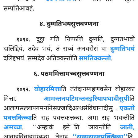
सम्पत्तिआवहं.
४. दुग्गतिभयसुत्तवण्णना
. दुट्ठा गति निप्फत्ति दुग्गति, दुग्गतभावो
१०१०
दालिद्दियं, तदेव भयं, तं सब्बं अनवसेसं वा
दुग्गतिभयं
दलिद्दभयं. सम्मदेव अतिक्कन्तोति
समतिक्कन्तो
.
६. पठममित्तामच्चसुत्तवण्णना
.
वोहारमित्ता
ति
तंतंदानग्गहणवसेन वोहारका
१०१२
मित्ता.
आमन्तनपटिमन्तनइरियापथादीसुपी
ति
आलापसल्लापगमननिसज्जादिअत्थसंविधानादीसु
.
एकतो
पवत्तकिच्चा
ति सह पवत्तकत्तब्बा. अमा सह भवन्तीति
अमच्चा
. ‘‘अम्हाकं इमे’’ति ञायन्तीति
ञाती,
आवाहविवाहसम्बद्धा. तेनाह
‘‘सस्सुससुरपक्खिका’’
ति.