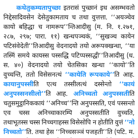
कथेतुकम्यतापुच्छा
इतरासं पुच्छानं इध असम्भवतो
निद्देसादिवसेन देसेतुकामताय च तथा वुत्तत्ता. ‘‘अयञ्चेव
कायो बहिद्धा च नामरूप’’न्तिआदीसु (म. नि. १.२७१,
२८७, २९७; पारा. ११) खन्धपञ्चकं, ‘‘सुखञ्च कायेन
पटिसंवेदेती’’तिआदीसु वेदनादयो तयो अरूपक्खन्धा, ‘‘या
तस्मिं समये कायस्स पस्सद्धि पटिप्पस्सद्धी’’तिआदीसु (ध.
स. ४०) वेदनादयो तयो चेतसिका खन्धा ‘‘कायो’’ति
वुच्चन्ति, ततो विसेसनत्थं
‘‘कायेति रूपकाये’’
ति आह.
कायानुपस्सी
ति एत्थ तस्सीलत्थं दस्सेन्तो
‘‘कायं
अनुपस्सनसीलो’’
ति आह.
अनिच्चतो अनुपस्सती
ति
चतुसमुट्ठानिककायं ‘‘अनिच्च’’न्ति अनुपस्सति, एवं पस्सन्तो
एव चस्स अनिच्चाकारम्पि अनुपस्सतीति वुच्चति,
तथाभूतस्स चस्स निच्चगाहस्स विसेसोपि न होतीति वुत्तं
‘‘नो
निच्चतो’’
ति. तथा हेस ‘‘निच्चसञ्ञं पजहती’’ति (पटि. म.