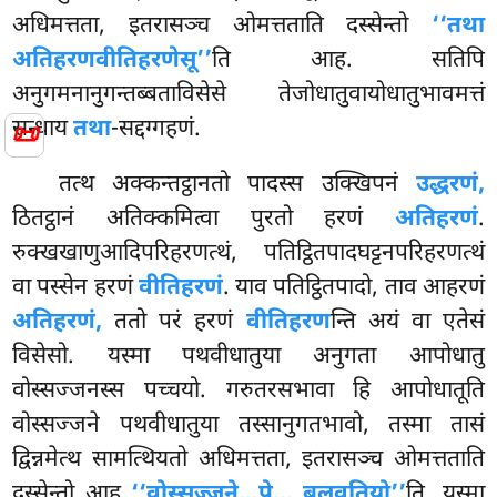
अधिमत्तता, इतरासञ्च ओमत्तताति दस्सेन्तो
‘‘तथा
अतिहरणवीतिहरणेसू’’
ति आह. सतिपि
अनुगमनानुगन्तब्बताविसेसे तेजोधातुवायोधातुभावमत्तं
सन्धाय
तथा
-सद्दग्गहणं.
📜
तत्थ अक्कन्तट्ठानतो पादस्स उक्खिपनं
उद्धरणं,
ठितट्ठानं अतिक्कमित्वा पुरतो हरणं
अतिहरणं
.
रुक्खखाणुआदिपरिहरणत्थं, पतिट्ठितपादघट्टनपरिहरणत्थं
वा पस्सेन हरणं
वीतिहरणं
. याव पतिट्ठितपादो, ताव आहरणं
अतिहरणं,
ततो परं हरणं
वीतिहरण
न्ति अयं वा एतेसं
विसेसो. यस्मा पथवीधातुया अनुगता आपोधातु
वोस्सज्जनस्स पच्चयो. गरुतरसभावा हि आपोधातूति
वोस्सज्जने पथवीधातुया तस्सानुगतभावो, तस्मा तासं
द्विन्नमेत्थ
सामत्थियतो अधिमत्तता, इतरासञ्च ओमत्तताति
दस्सेन्तो आह
‘‘वोस्सज्जने…पे… बलवतियो’’
ति. यस्मा