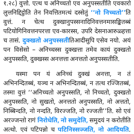
१.२८) वुत्तो. एत्थ च अनिच्चतो एव अनुपस्सतीति एवकारो
लुत्तनिद्दिट्ठोति तेन निवत्तितमत्थं दस्सेतुं
‘‘नो निच्चतो’’
ति
वुत्तं. न चेत्थ दुक्खानुपस्सनादिनिवत्तनमासङ्कितब्बं
पटियोगिनिवत्तनपरत्ता एव-कारस्स, उपरि देसनाआरुळ्हत्ता
च तासं.
दुक्खतो अनुपस्सती
तिआदीसुपि एसेव नयो. अयं
पन विसेसो – अनिच्चस्स दुक्खत्ता
तमेव कायं दुक्खतो
अनुपस्सति, दुक्खस्स अनत्तत्ता अनत्ततो अनुपस्सतीति.
यस्मा पन यं अनिच्चं दुक्खं अनत्ता, न तं
अभिनन्दितब्बं, यञ्च न अभिनन्दितब्बं, न तत्थ रज्जितब्बं,
तस्मा वुत्तं ‘‘अनिच्चतो अनुपस्सति, नो निच्चतो, दुक्खतो
अनुपस्सति, नो सुखतो, अनत्ततो अनुपस्सति, नो अत्ततो,
निब्बिन्दति, नो नन्दति, विरज्जति, नो रज्जती’’ति. सो एवं
अरज्जन्तो रागं
निरोधेति, नो समुदेति,
समुदयं न करोतीति
अत्थो. एवं पटिपन्नो च
पटिनिस्सज्जति, नो आदियति
.