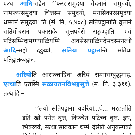
एत्थ
आदि
-सद्देन ‘‘फस्ससमुदया वेदनानं समुदयो,
नामरूपसमुदया चित्तस्स समुदयो, मनसिकारसमुदया
धम्मानं समुदयो’’ति (सं. नि. ५.४०८) सतिपट्ठानाति वुत्तानं
सतिगोचरानं पकासके सुत्तपदेसे सङ्गण्हाति. एवं
पटिसम्भिदामग्गपाळियम्पि अवसेसपाळिपदेसदस्सनत्थो
आदि
-सद्दो दट्ठब्बो.
सतिया पट्ठान
न्ति सतिया
पतिट्ठातब्बट्ठानं.
अरियो
ति आरकत्तादिना अरियं सम्मासम्बुद्धमाह.
एत्था
ति एतस्मिं
सळायतनविभङ्गसुत्ते
(म. नि. ३.३११).
तत्थ हि –
‘‘तयो सतिपट्ठाना यदरियो…पे… मरहतीति
इति खो पनेतं वुत्तं, किञ्चेतं पटिच्च वुत्तं. इध,
भिक्खवे, सत्था सावकानं धम्मं देसेति अनुकम्पको