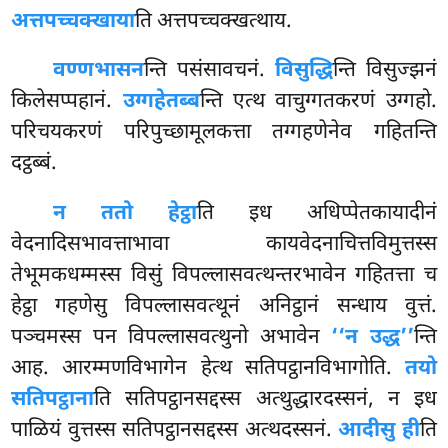
अत्तपच्चक्खाया
ति अत्तपच्चक्खत्थाय.
वण्णभासन
न्ति पसंसावचनं.
विसुद्धि
न्ति विसुज्झनं
किलेसप्पहानं.
उग्गहेतब्ब
न्ति एत्थ वाचुग्गतकरणं उग्गहो.
परिचयकरणं परिपुच्छामूलकत्ता तग्गहणेनेव गहितन्ति
दट्ठब्बं.
न ततो हेट्ठा
ति इध अधिप्पेतकायादीनं
वेदनादिसभावत्ताभावा कायवेदनाचित्तविमुत्तस्स
तेभूमकधम्मस्स विसुं विपल्लासवत्थन्तरभावेन गहितत्ता च
हेट्ठा गहणेसु विपल्लासवत्थूनं अनिट्ठानं सन्धाय वुत्तं.
पञ्चमस्स पन विपल्लासवत्थुनो अभावेन
‘‘न उद्ध’’
न्ति
आह. आरम्मणविभागेन हेत्थ सतिपट्ठानविभागोति.
तयो
सतिपट्ठाना
ति सतिपट्ठानसद्दस्स अत्थुद्धारदस्सनं, न इध
पाळियं वुत्तस्स सतिपट्ठानसद्दस्स अत्थदस्सनं.
आदीसु ही
ति