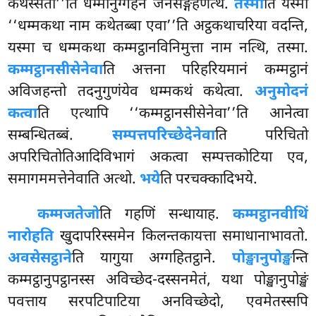
कथेस्सती’’ति धम्मानुग्गहेन जनसङ्गहणत्थं.
तस्मा
ति यस्मा
‘‘धम्मकथा नाम कथेतब्बा एवा’’ति अट्ठकथाचरिया वदन्ति,
यस्मा च धम्मकथा कम्मट्ठानविनिमुत्ता नाम नत्थि, तस्मा.
कम्मट्ठानसीसेनेवा
ति अत्तना परिहरियमानं कम्मट्ठानं
अविजहन्तो तदनुगुणंयेव धम्मकथं कथेत्वा.
अनुमोदनं
कत्वा
ति एत्थापि ‘‘कम्मट्ठानसीसेनेवा’’ति आनेत्वा
सम्बन्धितब्बं.
सम्पत्तपरिच्छेदेनेवा
ति परिचितो
अपरिचितोतिआदिविभागं अकत्वा सम्पत्तकोटिया एव,
समागममत्तेनेवाति अत्थो.
भये
ति परचक्कादिभये.
कम्मजतेजो
ति गहणिं सन्धायाह.
कम्मट्ठानवीथिं
नारोहति
खुदापरिस्समेन किलन्तकायत्ता समाधानाभावतो.
अवसेसट्ठाने
ति यागुया
अग्गहितट्ठाने.
पोङ्खानुपोङ्ख
न्ति
कम्मट्ठानुपट्ठानस्स
अविच्छेद-दस्सनमेतं, यथा पोङ्खानुपोङ्खं
पवत्ताय सरपटिपाटिया अनविच्छेदो, एवमेतस्सपि