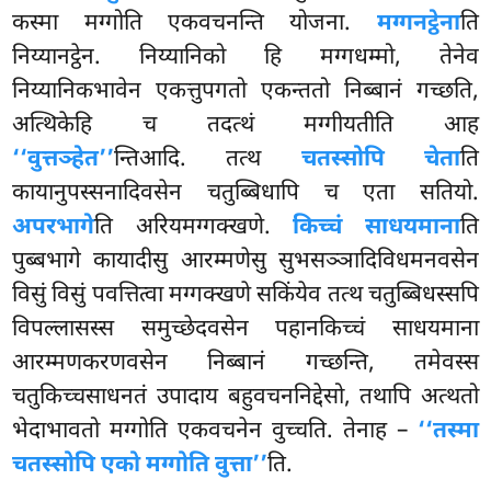
कस्मा मग्गोति एकवचनन्ति योजना.
मग्गनट्ठेना
ति
निय्यानट्ठेन. निय्यानिको हि मग्गधम्मो, तेनेव
निय्यानिकभावेन एकत्तुपगतो एकन्ततो निब्बानं गच्छति,
अत्थिकेहि च तदत्थं मग्गीयतीति आह
‘‘वुत्तञ्हेत’’
न्तिआदि. तत्थ
चतस्सोपि चेता
ति
कायानुपस्सनादिवसेन चतुब्बिधापि च एता सतियो.
अपरभागे
ति अरियमग्गक्खणे.
किच्चं साधयमाना
ति
पुब्बभागे कायादीसु आरम्मणेसु सुभसञ्ञादिविधमनवसेन
विसुं विसुं पवत्तित्वा मग्गक्खणे सकिंयेव
तत्थ चतुब्बिधस्सपि
विपल्लासस्स समुच्छेदवसेन पहानकिच्चं साधयमाना
आरम्मणकरणवसेन निब्बानं गच्छन्ति, तमेवस्स
चतुकिच्चसाधनतं उपादाय बहुवचननिद्देसो, तथापि अत्थतो
भेदाभावतो मग्गोति एकवचनेन वुच्चति. तेनाह –
‘‘तस्मा
चतस्सोपि एको मग्गोति वुत्ता’’
ति.