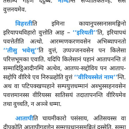
तेसम्पि गहणं दट्ठब्बं.
नन्दि
न्ति सप्पीतिकतण्हं. सेसं
वुत्तनयमेव.
विहरती
ति इमिना कायानुपस्सनासमङ्गिनो
इरियापथविहारो वुत्तोति आह –
‘‘इरियती’’
ति, इरियापथं
पवत्तेतीति अत्थो. आरम्मणकरणवसेन अभिब्यापनतो
‘‘तीसु भवेसू’’
ति वुत्तं, उप्पज्जनवसेन पन किलेसा
परित्तभूमका एवाति. यदिपि किलेसानं पहानं आतापनन्ति तं
सम्मादिट्ठिआदीनम्पि अत्थेव, आतप्प-सद्दोविय पन आताप-
सद्दोपि वीरिये एव निरुळ्होति वुत्तं
‘‘वीरियस्सेतं नाम’’
न्ति.
अथ वा पटिपक्खप्पहाने सम्पयुत्तधम्मानं अब्भुस्सहनवसेन
पवत्तमानस्स वीरियस्स सातिसयं तदातापनन्ति वीरियमेव
तथा वुच्चति, न अञ्ञे धम्मा.
आतापी
ति चायमीकारो पसंसाय, अतिसयस्स वा
दीपकोति आतापीगहणेन सम्मप्पधानसमङ्गितं दस्सेति. सम्मा