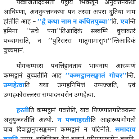
पब्बजितदिवसतो पट्ठाय भिक्खूनं अनुवत्तनकथा
आचिण्णा, अननुवत्तनकथा पन तस्सा अपरा दुतिया नाम
होतीति आह –
‘‘द्वे कथा नाम न कथितपुब्बा’’
ति.
एव
न्ति
इमिना
‘‘सचे पना’’तिआदिकं सब्बम्पि वुत्ताकारं
पच्चामसति, न ‘‘पुरिसस्स मातुगामासुभ’’न्तिआदिकं
वुच्चमानं.
योगकम्मस्स
पवत्तिट्ठानताय भावनाय आरम्मणं
कम्मट्ठानं वुच्चतीति आह
‘‘कम्मट्ठानसङ्खातं गोचर’’
न्ति.
उग्गहेत्वा
ति यथा उग्गहनिमित्तं उप्पज्जति, एवं
उग्गहकोसल्लस्स सम्पादनवसेन उग्गहेत्वा.
हरती
ति कम्मट्ठानं पवत्तेति, याव पिण्डपातपटिक्कमा
अनुयुञ्जतीति अत्थो.
न पच्चाहरती
ति आहारूपभोगतो
याव दिवाट्ठानुपसङ्कमना कम्मट्ठानं न पटिनेति.
समादाय