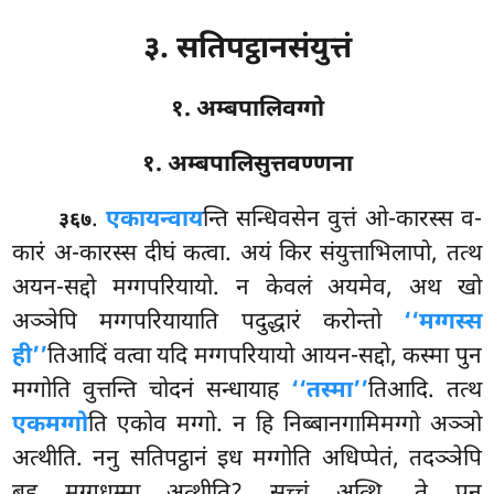
३. सतिपट्ठानसंयुत्तं
१. अम्बपालिवग्गो
१. अम्बपालिसुत्तवण्णना
.
एकायन्वाय
न्ति
सन्धिवसेन वुत्तं ओ-कारस्स व-
३६७
कारं अ-कारस्स दीघं कत्वा. अयं किर संयुत्ताभिलापो, तत्थ
अयन-सद्दो मग्गपरियायो. न केवलं अयमेव, अथ खो
अञ्ञेपि मग्गपरियायाति पदुद्धारं करोन्तो
‘‘मग्गस्स
ही’’
तिआदिं वत्वा यदि मग्गपरियायो आयन-सद्दो, कस्मा पुन
मग्गोति वुत्तन्ति चोदनं सन्धायाह
‘‘तस्मा’’
तिआदि. तत्थ
एकमग्गो
ति एकोव मग्गो. न हि निब्बानगामिमग्गो अञ्ञो
अत्थीति. ननु सतिपट्ठानं इध मग्गोति अधिप्पेतं, तदञ्ञेपि
बहू मग्गधम्मा अत्थीति? सच्चं अत्थि, ते पन