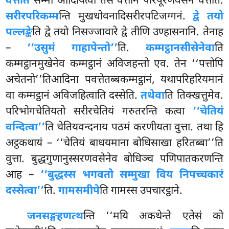
वत्तति
सम्मा आदियित्वा तेसं वत्तानं परिपूरणवसेन वत्तति.
सरीरपरिकम्म
न्ति मुखधोवनादिसरीरपटिजग्गनं.
द्वे तयो
पल्लङ्के
ति द्वे तयो निसज्जावारे द्वे तीणि उण्हासनानि. तेनाह
–
‘‘उसुमं गाहापेन्तो’’
ति.
कम्मट्ठानसीसेनेवा
ति
कम्मट्ठानमुखेनेव कम्मट्ठानं अविजहन्तो एव. तेन ‘‘पत्तोपि
अचेतनो’’तिआदिना पवत्तेतब्बकम्मट्ठानं, यथापरिहरियमानं
वा कम्मट्ठानं अविजहित्वाति दस्सेति.
तथेवा
ति तिक्खत्तुमेव.
परिभोगचेतियतो सरीरचेतियं गरुतरन्ति कत्वा
‘‘चेतियं
वन्दित्वा’’
ति चेतियवन्दनाय पठमं करणीयता वुत्ता. तथा हि
अट्ठकथायं – ‘‘चेतियं बाधयमाना बोधिसाखा हरितब्बा’’ति
वुत्ता. बुद्धगुणानुस्सरणवसेनेव बोधिञ्च पणिपातकरणन्ति
आह –
‘‘बुद्धस्स भगवतो सम्मुखा विय निपच्चकारं
दस्सेत्वा’’
ति.
गामसमीपे
ति गामस्स उपचारट्ठाने.
जनसङ्गहणत्थ
न्ति ‘‘मयि अकथेन्ते एतेसं को