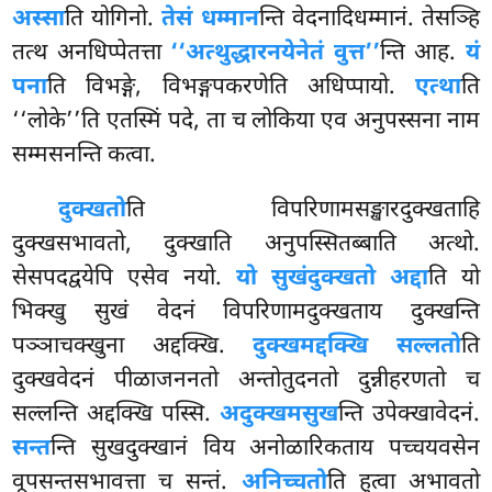
अस्सा
ति योगिनो.
तेसं धम्मान
न्ति वेदनादिधम्मानं. तेसञ्हि
तत्थ अनधिप्पेतत्ता
‘‘अत्थुद्धारनयेनेतं वुत्त’’
न्ति आह.
यं
पना
ति विभङ्गे, विभङ्गपकरणेति अधिप्पायो.
एत्था
ति
‘‘लोके’’ति एतस्मिं पदे, ता च लोकिया एव अनुपस्सना नाम
सम्मसनन्ति कत्वा.
दुक्खतो
ति विपरिणामसङ्खारदुक्खताहि
दुक्खसभावतो, दुक्खाति अनुपस्सितब्बाति अत्थो.
सेसपदद्वयेपि एसेव नयो.
यो सुखं
दुक्खतो अद्दा
ति यो
भिक्खु सुखं वेदनं विपरिणामदुक्खताय दुक्खन्ति
पञ्ञाचक्खुना अद्दक्खि.
दुक्खमद्दक्खि सल्लतो
ति
दुक्खवेदनं पीळाजननतो अन्तोतुदनतो दुन्नीहरणतो च
सल्लन्ति अद्दक्खि पस्सि.
अदुक्खमसुख
न्ति उपेक्खावेदनं.
सन्त
न्ति सुखदुक्खानं विय अनोळारिकताय पच्चयवसेन
वूपसन्तसभावत्ता च सन्तं.
अनिच्चतो
ति हुत्वा अभावतो