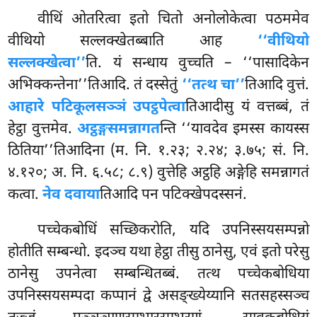
वीथिं ओतरित्वा इतो चितो अनोलोकेत्वा पठममेव
वीथियो सल्लक्खेतब्बाति आह
‘‘वीथियो
सल्लक्खेत्वा’’
ति. यं सन्धाय
वुच्चति – ‘‘पासादिकेन
अभिक्कन्तेना’’तिआदि. तं दस्सेतुं
‘‘तत्थ चा’’
तिआदि वुत्तं.
आहारे पटिकूलसञ्ञं उपट्ठपेत्वा
तिआदीसु यं वत्तब्बं, तं
हेट्ठा वुत्तमेव.
अट्ठङ्गसमन्नागत
न्ति ‘‘यावदेव इमस्स कायस्स
ठितिया’’तिआदिना (म. नि. १.२३; २.२४; ३.७५; सं. नि.
४.१२०; अ. नि. ६.५८; ८.९) वुत्तेहि अट्ठहि अङ्गेहि समन्नागतं
कत्वा.
नेव दवाया
तिआदि पन पटिक्खेपदस्सनं.
पच्चेकबोधिं
सच्छिकरोति, यदि उपनिस्सयसम्पन्नो
होतीति सम्बन्धो. इदञ्च यथा हेट्ठा तीसु ठानेसु, एवं इतो परेसु
ठानेसु उपनेत्वा सम्बन्धितब्बं. तत्थ पच्चेकबोधिया
उपनिस्सयसम्पदा कप्पानं द्वे असङ्ख्येय्यानि सतसहस्सञ्च