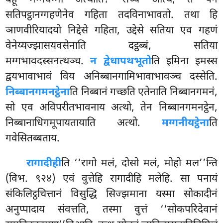
सतिपट्ठानग्गहणेनेव गहिता तदविनाभावतो. तथा हि
ञाणवीरियादयो निद्देसे गहिता, उद्देसे सतिया एव गहणं
वेनेय्यज्झासयवसेनाति दट्ठब्बं, सतिया
मग्गभावदस्सनत्थञ्च.
न द्वेधापथभूतो
ति इमिना इमस्स
द्वयभावाभावं विय अनिब्बानगामिभावाभावञ्च दस्सेति.
निब्बानगमनट्ठेना
ति निब्बानं गच्छति एतेनाति निब्बानगमनं,
सो एव अविपरीतभावनाय अत्थो, तेन निब्बानगमनट्ठेन,
निब्बानाधिगमूपायतायाति अत्थो.
मग्गनीयट्ठेना
ति
गवेसितब्बताय.
रागादीही
ति ‘‘रागो मलं, दोसो मलं, मोहो मल’’न्ति
(विभ. ९२४) एवं वुत्तेहि रागादीहि मलेहि. सा पनायं
संकिलिट्ठचित्तानं विसुद्धि सिज्झमाना यस्मा सोकादीनं
अनुप्पादाय संवत्तति, तस्मा वुत्तं ‘‘सोकपरिदेवानं