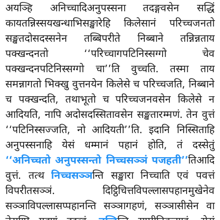
अयञ्हि अनिच्चादिअनुपस्सना तदङ्गवसेन सद्धिं
कायतन्निस्सयखन्धाभिसङ्खारेहि किलेसानं परिच्चजनतो
सङ्खतदोसदस्सनेन तब्बिपरीते निब्बाने तन्निन्नताय
पक्खन्दनतो ‘‘परिच्चागपटिनिस्सग्गो चेव
पक्खन्दनपटिनिस्सग्गो चा’’ति वुच्चति. तस्मा ताय
समन्नागतो भिक्खु वुत्तनयेन किलेसे च परिच्चजति, निब्बाने
च पक्खन्दति, तथाभूतो च परिच्चजनवसेन किलेसे
न
आदियति, नापि अदोसदस्सितावसेन सङ्खतारम्मणं. तेन वुत्तं
‘‘पटिनिस्सज्जति, नो आदियती’’ति. इदानि निस्सिताहि
अनुपस्सनाहि येसं धम्मानं पहानं होति, तं दस्सेतुं
‘‘अनिच्चतो अनुपस्सन्तो निच्चसञ्ञं पजहती’’
तिआदि
वुत्तं. तत्थ
निच्चसञ्ञ
न्ति सङ्खारा निच्चाति एवं पवत्तं
विपरीतसञ्ञं. दिट्ठिचित्तविपल्लासपहानमुखेनेव
सञ्ञाविपल्लासप्पहानन्ति सञ्ञागहणं, सञ्ञासीसेन वा