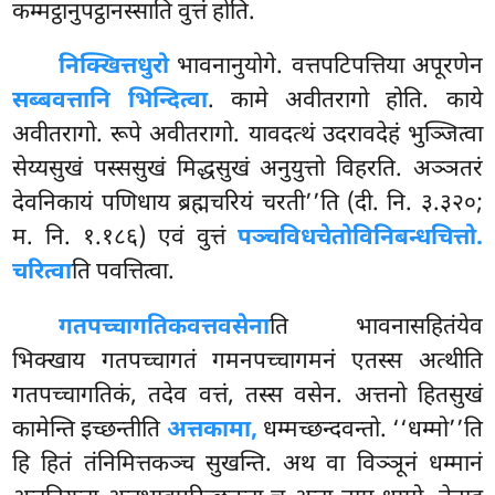
कम्मट्ठानुपट्ठानस्साति वुत्तं होति.
निक्खित्तधुरो
भावनानुयोगे. वत्तपटिपत्तिया अपूरणेन
सब्बवत्तानि भिन्दित्वा
. कामे अवीतरागो होति. काये
अवीतरागो. रूपे अवीतरागो. यावदत्थं उदरावदेहं भुञ्जित्वा
सेय्यसुखं पस्ससुखं मिद्धसुखं अनुयुत्तो विहरति. अञ्ञतरं
देवनिकायं पणिधाय ब्रह्मचरियं चरती’’ति (दी. नि. ३.३२०;
म. नि. १.१८६) एवं वुत्तं
पञ्चविधचेतोविनिबन्धचित्तो.
चरित्वा
ति पवत्तित्वा.
गतपच्चागतिकवत्तवसेना
ति भावनासहितंयेव
भिक्खाय गतपच्चागतं गमनपच्चागमनं एतस्स अत्थीति
गतपच्चागतिकं, तदेव वत्तं, तस्स वसेन. अत्तनो हितसुखं
कामेन्ति इच्छन्तीति
अत्तकामा,
धम्मच्छन्दवन्तो. ‘‘धम्मो’’ति
हि हितं तंनिमित्तकञ्च सुखन्ति. अथ वा विञ्ञूनं धम्मानं