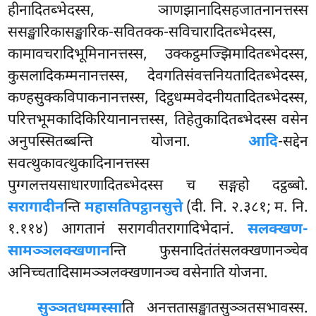
हीनादितब्भेदस्स, ञाणझानादिसहजातनानत्तस्स
ससङ्खारिकासङ्खारिक-सवितक्क-सविचारादितब्भेदस्स,
कामावचरादिभूमिनानत्तस्स, उक्कट्ठमज्झिमादितब्भेदस्स,
कुसलादिकम्मनानत्तस्स, देवगतिसंवत्तनियतादितब्भेदस्स,
कण्हसुक्कविपाकनानत्तस्स, दिट्ठधम्मवेदनीयतादितब्भेदस्स,
परित्तभूमकादिकिरियानानत्तस्स, तिहेतुकादितब्भेदस्स वसेन
अनुपस्सितब्बन्ति योजना.
आदि
-सद्देन
सवत्थुकावत्थुकादिनानत्तस्स
पुग्गलत्तयसाधारणादितब्भेदस्स
च सङ्गहो दट्ठब्बो.
सरागादीन
न्ति
महासतिपट्ठानसुत्ते
(दी. नि. २.३८१; म. नि.
१.११४) आगतानं सरागवीतरागादिभेदानं.
सलक्खण-
सामञ्ञलक्खणान
न्ति फुसनादितंतंसलक्खणानञ्चेव
अनिच्चतादिसामञ्ञलक्खणानञ्च वसेनाति योजना.
सुञ्ञतधम्मस्सा
ति अनत्ततासङ्खातसुञ्ञतसभावस्स.