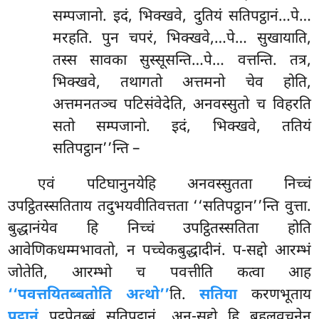
सम्पजानो. इदं, भिक्खवे, दुतियं सतिपट्ठानं…पे…
मरहति. पुन चपरं, भिक्खवे,…पे… सुखायाति,
तस्स सावका सुस्सूसन्ति…पे… वत्तन्ति. तत्र,
भिक्खवे, तथागतो अत्तमनो चेव होति,
अत्तमनतञ्च पटिसंवेदेति, अनवस्सुतो च विहरति
सतो सम्पजानो. इदं, भिक्खवे, ततियं
सतिपट्ठान’’न्ति –
एवं पटिघानुनयेहि अनवस्सुतता निच्चं
उपट्ठितस्सतिताय तदुभयवीतिवत्तता ‘‘सतिपट्ठान’’न्ति वुत्ता.
बुद्धानंयेव हि निच्चं उपट्ठितस्सतिता होति
आवेणिकधम्मभावतो, न पच्चेकबुद्धादीनं. प-सद्दो आरम्भं
जोतेति, आरम्भो च पवत्तीति कत्वा आह
‘‘पवत्तयितब्बतोति अत्थो’’
ति.
सतिया
करणभूताय
पट्ठानं
पट्ठपेतब्बं सतिपट्ठानं. अन-सद्दो हि बहुलवचनेन