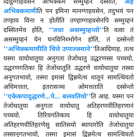
दिट्ठिग्गाहवसेन अभिक्कमे सम्मुय्हनं दस्सेति,
अहं
अभिक्कमामी
ति पन इमिना मानग्गाहवसेन, तदुभयं पन
तण्हाय विना न होतीति तण्हाग्गाहवसेनपि सम्मुय्हनं
दस्सितमेव होति,
‘‘तथा असम्मुय्हन्तो’’
ति वत्वा तं
असम्मुय्हनं येन घनविनिब्भोगेन होति, तं दस्सेन्तो
‘‘अभिक्कमामीति चित्ते उप्पज्जमाने’’
तिआदिमाह. तत्थ
यस्मा वायोधातुया अनुगता तेजोधातु उद्धरणस्स पच्चयो.
उद्धरणगतिका हि तेजोधातूति उद्धरणे वायोधातुया तस्सा
अनुगतभावो, तस्मा इमासं द्विन्नमेत्थ धातूनं सामत्थियतो
अधिमत्तता, इतरासञ्च ओमत्तताति दस्सेन्तो
‘‘एकेकपादुद्धरणे…पे… बलवतियो’’
ति आह. यस्मा पन
तेजोधातुया अनुगता
वायोधातु अतिहरणवीतिहरणानं
पच्चयो. तिरियगतिकाय हि वायोधातुया
अतिहरणवीतिहरणेसु सातिसयो ब्यापारोति तेजोधातुया
तस्सानुगतभावो, तस्मा इमासं द्विन्नमेत्थ सामत्थियतो