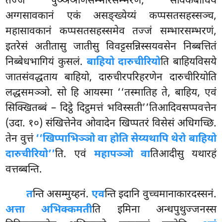
तज्जं पुञ्ञञाणसम्भारसम्भरणं, सावकबोधियं
अग्गसावकानं एकं असङ्ख्येय्यं कप्पसतसहस्सञ्च,
महासावकानं कप्पसतसहस्समेव तज्जं सम्भारसम्भरणं,
इतरेसं अतीतासु जातीसु विवट्टसन्निस्सयवसेन निब्बत्तितं
निब्बेधभागियं कुसलं.
बाहियो दारुचीरियो
ति बाहियविसये
जातसंवद्धताय बाहियो, दारुचीरपरिहरणेन दारुचीरियोति
लद्धसमञ्ञो. सो हि आयस्मा ‘‘तस्मातिह ते, बाहिय, एवं
सिक्खितब्बं – दिट्ठे दिट्ठमत्तं भविस्सती’’तिआदिवसप्पवत्तेन
(उदा. १०) संखित्तेनेव ओवादेन खिप्पतरं विसेसं अधिगच्छि.
तेन वुत्तं
‘‘खिप्पाभिञ्ञो वा होति सेय्यथापि थेरो बाहियो
दारुचीरियो’’
ति. एवं
महापञ्ञो वा
तिआदीसु यथारहं
वत्तब्बन्ति.
त
न्ति असम्मुय्हनं.
एव
न्ति इदानि वुच्चमानाकारदस्सनं.
अत्ता अभिक्कमती
ति इमिना अन्धपुथुज्जनस्स