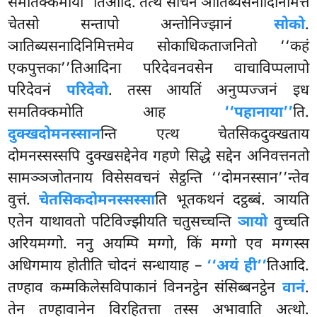
समतिक्कमाया’’तिआदि. तत्थ सोचनं ञातिब्यसनादिनिमित्तं
चेतसो सन्तापो अन्तोनिज्झानं
सोको
.
ञातिब्यसनादिनिमित्तमेव सोकाधिकताजनितो ‘‘कहं
एकपुत्तका’’तिआदिना परिदेवनवसेन वाचाविप्पलापो
परिदेवनं
परिदेवो
. तस्स आयतिं अनुप्पज्जनं इध
समतिक्कमोति आह
‘‘पहानाया’’
ति.
दुक्खदोमनस्सान
न्ति एत्थ चेतसिकदुक्खताय
दोमनस्सस्सपि दुक्खसद्देनेव गहणे
सिद्धे सद्देन अनिवत्तनतो
सामञ्ञजोतनाय विसेसवचनं सेट्ठन्ति ‘‘दोमनस्सान’’न्तेव
वुत्तं.
चेतसिकदोमनस्सस्सा
ति भूतकथनं दट्ठब्बं. ञायति
एतेन याथावतो पटिविज्झीयति चतुसच्चन्ति
ञायो
वुच्चति
अरियमग्गो. ननु अयम्पि मग्गो, किं मग्गो एव मग्गस्स
अधिगमाय होतीति चोदनं सन्धायाह –
‘‘अयं ही’’
तिआदि.
तण्हाव कम्मकिलेसविपाकानं विननट्ठेन संसिब्बनट्ठेन
वानं
.
तेन तण्हावानेन विरहितत्ता तस्स अभावाति अत्थो.