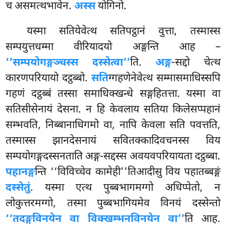
च असमत्थभावेन.
अस्स
योगिनो.
यस्मा सतियेवेत्थ सतिपट्ठानं वुत्ता, तस्मास्स
सम्पयुत्तधम्मा वीरियादयो अङ्गन्ति आह –
‘‘सम्पयोगङ्गञ्चस्स दस्सेत्वा’’
ति.
अङ्ग
-सद्दो चेत्थ
कारणपरियायो दट्ठब्बो.
सति
ग्गहणेनेवेत्थ सम्मासमाधिस्सपि
गहणं दट्ठब्बं तस्सा समाधिक्खन्धे सङ्गहितत्ता. यस्मा वा
सतिसीसेनायं
देसना. न हि केवलाय सतिया किलेसप्पहानं
सम्भवति, निब्बानाधिगमो वा, नापि केवला सति पवत्तति,
तस्मास्स झानदेसनायं सवितक्कादिवचनस्स विय
सम्पयोगङ्गदस्सनताति अङ्ग-सद्दस्स अवयवपरियायता दट्ठब्बा.
पहानङ्ग
न्ति ‘‘विविच्चेव कामेही’’तिआदीसु विय पहातब्बङ्गं
दस्सेतुं
. यस्मा एत्थ पुब्बभागमग्गो अधिप्पेतो, न
लोकुत्तरमग्गो, तस्मा पुब्बभागियमेव विनयं दस्सेन्तो
‘‘तदङ्गविनयेन वा विक्खम्भनविनयेन वा’’
ति आह.