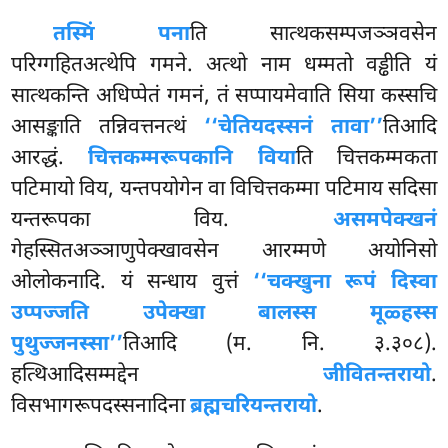
तस्मिं पना
ति सात्थकसम्पजञ्ञवसेन
परिग्गहितअत्थेपि गमने. अत्थो नाम धम्मतो वड्ढीति यं
सात्थकन्ति अधिप्पेतं गमनं, तं सप्पायमेवाति सिया कस्सचि
आसङ्काति तन्निवत्तनत्थं
‘‘चेतियदस्सनं तावा’’
तिआदि
आरद्धं.
चित्तकम्मरूपकानि विया
ति चित्तकम्मकता
पटिमायो विय, यन्तपयोगेन वा विचित्तकम्मा पटिमाय सदिसा
यन्तरूपका विय.
असमपेक्खनं
गेहस्सितअञ्ञाणुपेक्खावसेन आरम्मणे अयोनिसो
ओलोकनादि. यं सन्धाय वुत्तं
‘‘चक्खुना रूपं दिस्वा
उप्पज्जति उपेक्खा बालस्स मूळ्हस्स
पुथुज्जनस्सा’’
तिआदि (म. नि. ३.३०८).
हत्थिआदिसम्मद्देन
जीवितन्तरायो
.
विसभागरूपदस्सनादिना
ब्रह्मचरियन्तरायो
.