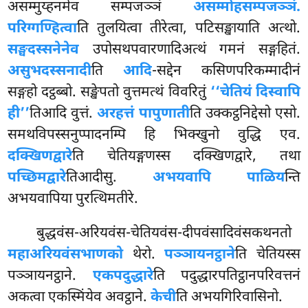
असम्मुय्हनमेव सम्पजञ्ञं
असम्मोहसम्पजञ्ञं.
परिग्गण्हित्वा
ति तुलयित्वा तीरेत्वा, पटिसङ्खायाति अत्थो.
सङ्घदस्सनेनेव
उपोसथपवारणादिअत्थं गमनं सङ्गहितं.
असुभदस्सनादी
ति
आदि
-सद्देन कसिणपरिकम्मादीनं
सङ्गहो दट्ठब्बो. सङ्खेपतो वुत्तमत्थं विवरितुं
‘‘चेतियं दिस्वापि
ही’’
तिआदि वुत्तं.
अरहत्तं पापुणाती
ति उक्कट्ठनिद्देसो एसो.
समथविपस्सनुप्पादनम्पि हि भिक्खुनो वुद्धि एव.
दक्खिणद्वारे
ति चेतियङ्गणस्स दक्खिणद्वारे, तथा
पच्छिमद्वारे
तिआदीसु.
अभयवापि पाळिय
न्ति
अभयवापिया पुरत्थिमतीरे.
बुद्धवंस-अरियवंस-चेतियवंस-दीपवंसादिवंसकथनतो
महाअरियवंसभाणको
थेरो.
पञ्ञायनट्ठाने
ति चेतियस्स
पञ्ञायनट्ठाने.
एकपदुद्धारे
ति पदुद्धारपतिट्ठानपरिवत्तनं
अकत्वा एकस्मिंयेव अवट्ठाने.
केची
ति अभयगिरिवासिनो.