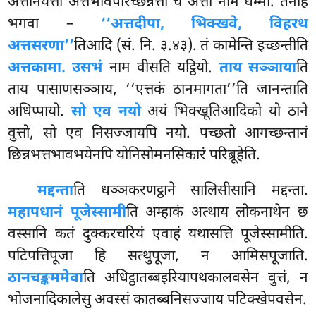
अत्तनियत्ता अत्तभावपरिच्छन्नत्ता च अत्ता नाम धम्मो. तेनाह
भगवा –
‘‘अत्तदीपा, भिक्खवे, विहरथ
अत्तसरणा’’
तिआदि (सं. नि. ३.४३). तं कामेन्ति इच्छन्तीति
अत्तकामा. उसभं
नाम वीसति यट्ठियो.
ताय सञ्ञाया
ति
ताय पासाणसञ्ञाय, ‘‘एत्तकं ठानमागता’’ति जानन्ताति
अधिप्पायो.
सो एव नयो
अयं भिक्खूतिआदिको यो ठाने
वुत्तो, सो एव निसज्जायपि नयो. पच्छतो आगच्छन्तानं
छिन्नभत्तभावभयेनपि योनिसोमनसिकारं परिब्रूहेति.
मद्दन्ता
ति धञ्ञकरणट्ठाने सालिसीसानि मद्दन्ता.
महापधानं पूजेस्सामी
ति अम्हाकं अत्थाय लोकनाथेन छ
वस्सानि कतं दुक्करचरियं एवाहं यथासत्ति पूजेस्सामीति.
पटिपत्तिपूजा हि सत्थुपूजा, न आमिसपूजाति.
ठानचङ्कममेवा
ति अधिट्ठातब्बइरियापथकालवसेन वुत्तं, न
भोजनादिकालेसु अवस्सं कातब्बनिसज्जाय पटिक्खेपवसेन.