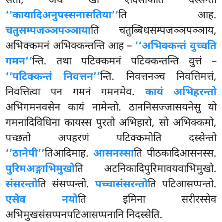
सतो, अथ खो एदिसायाति दस्सेन्तो
‘‘कायादिअनुपस्सनासतिया’’
ति आह.
चतुसम्पजञ्ञपञ्ञाया
ति चतुब्बिधसम्पजञ्ञपञ्ञाय,
अभिक्कमनं अभिक्कन्तन्ति आह –
‘‘अभिक्कन्तं वुच्चति
गमन’’
न्ति. तथा पटिक्कमनं पटिक्कन्तन्ति वुत्तं –
‘‘पटिक्कन्तं निवत्तन’’
न्ति. निवत्तनञ्च निवत्तिमत्तं,
निवत्तित्वा पन गमनं गमनमेव.
कायं अभिहरन्तो
अभिगमनवसेन कायं नामेन्तो. ठाननिसज्जासयनेसु यो
गमनादिविधिना कायस्स पुरतो अभिहारो, सो अभिक्कमो,
पच्छतो अपहरणं पटिक्कमोति दस्सेन्तो
‘‘ठानेपी’’
तिआदिमाह.
आसनस्सा
ति पीठकादिआसनस्स.
पुरिमअङ्गाभिमुखो
ति अटनिकादिपुरिमावयवाभिमुखो.
संसरन्तो
ति संसप्पन्तो.
पच्चासंसरन्तो
ति पटिआसप्पन्तो.
एसेव नयो
ति इमिना सरीरस्सेव
अभिमुखसंसप्पनपटिआसप्पनानि निदस्सेति.