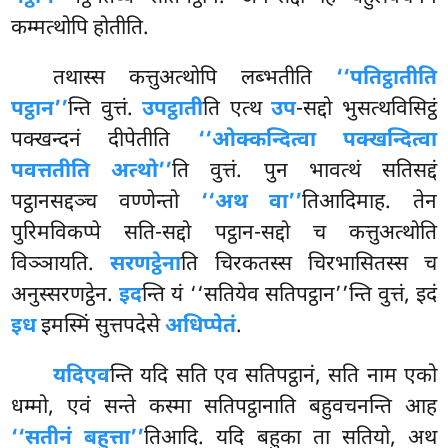
कम्मत्थोपि होतीति.
तथास्स कत्तुअत्थोपि लब्भतीति
‘‘पतिट्ठातीति
पट्ठान’’
न्ति वुत्तं.
उपट्ठाती
ति एत्थ
उप
-सद्दो भुसत्थविसिट्ठं
पक्खन्दनं दीपेतीति
‘‘ओक्कन्दित्वा पक्खन्दित्वा
पवत्ततीति अत्थो’’
ति वुत्तं. पुन भावत्थं सतिसद्दं
पट्ठानसद्दञ्च वण्णेन्तो
‘‘अथ वा’’
तिआदिमाह. तेन
पुरिमविकप्पे सति-सद्दो पट्ठान-सद्दो च कत्तुअत्थोति
विञ्ञायति.
सरणट्ठेना
ति चिरकतस्स चिरभासितस्स च
अनुस्सरणट्ठेन.
इद
न्ति यं ‘‘सतियेव सतिपट्ठान’’न्ति वुत्तं, इदं
इध
इमस्मिं सुत्तपदेसे
अधिप्पेतं
.
यदि
एव
न्ति यदि सति एव सतिपट्ठानं, सति नाम एको
धम्मो, एवं सन्ते कस्मा सतिपट्ठानाति बहुवचनन्ति आह
‘‘सतीनं बहुत्ता’’
तिआदि. यदि बहुका ता सतियो, अथ