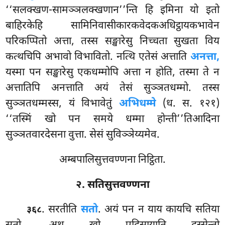
‘‘सलक्खण-सामञ्ञलक्खणान’’न्ति हि इमिना यो इतो
बाहिरकेहि सामिनिवासीकारकवेदकअधिट्ठायकभावेन
परिकप्पितो अत्ता, तस्स सङ्खारेसु निच्चता सुखता विय
कत्थचिपि अभावो विभावितो. नत्थि एतेसं अत्ताति
अनत्ता,
यस्मा पन सङ्खारेसु एकधम्मोपि अत्ता
न होति, तस्मा ते न
अत्तातिपि अनत्ताति अयं तेसं सुञ्ञतधम्मो. तस्स
सुञ्ञतधम्मस्स, यं विभावेतुं
अभिधम्मे
(ध. स. १२१)
‘‘तस्मिं खो पन समये धम्मा होन्ती’’तिआदिना
सुञ्ञतवारदेसना वुत्ता. सेसं सुविञ्ञेय्यमेव.
अम्बपालिसुत्तवण्णना निट्ठिता.
२. सतिसुत्तवण्णना
. सरतीति
सतो
. अयं पन न याय कायचि सतिया
३६८