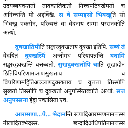
उदयब्बयवन्ततो तावकालिकतो निच्चपटिक्खेपतो च
अनिच्चन्ति यो अद्दक्खि.
स वे सम्मद्दसो भिक्खू
ति सो
भिक्खु एकंसेन, परिब्यत्तं वा वेदनाय सम्मा पस्सनकोति
अत्थो.
दुक्खातिपी
ति सङ्खारदुक्खताय दुक्खा इतिपि.
सब्बं तं
वेदयितं
दुक्खस्मिं
अन्तोगधं परियापन्नन्ति
वदामि
सङ्खारदुक्खन्ति वत्तब्बतो.
सुखदुक्खतोपि चा
ति सुखादीनं
ठितिविपरिणामञाणसुखताय च
विपरिणामट्ठितिअञ्ञाणदुक्खताय च वुत्तत्ता तिस्सोपि
सुखतो तिस्सोपि च दुक्खतो अनुपस्सितब्बाति अत्थो.
सत्त
अनुपस्सना
हेट्ठा पकासिता एव.
आरम्मणा…पे… भेदान
न्ति रूपादिआरम्मणनानत्तस्स
नीलादितब्भेदस्स, छन्दादिअधिपतिनानत्तस्स