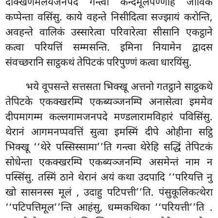
दक्खिणमलयजनपदं गन्त्वा कन्दमूलपण्णेहि जीविकं
कप्पेन्ता वसिंसु. काये वहन्ते निसीदित्वा सज्झायं करोन्ति,
अवहन्ते वालिकं उस्सारेत्वा परिवारेत्वा सीसानि एकट्ठाने
कत्वा परियत्तिं सम्मसन्ति. इमिना नियामेन द्वादस
संवच्छरानि साट्ठकथं तेपिटकं परिपुण्णं कत्वा धारयिंसु.
भये वूपसन्ते सत्तसता भिक्खू अत्तनो गतट्ठाने साट्ठकथे
तेपिटके एकक्खरम्पि एकब्यञ्जनम्पि अनासेत्वा इममेव
दीपमागम्म कल्लगामजनपदे मण्डलारामविहारं पविसिंसु.
थेरानं आगमनप्पवत्तिं सुत्वा इमस्मिं दीपे ओहीना सट्ठि
भिक्खू ‘‘थेरे पस्सिस्सामा’’ति गन्त्वा थेरेहि सद्धिं तेपिटकं
सोधेन्ता एकक्खरम्पि एकब्यञ्जनम्पि असमेन्तं नाम न
पस्सिंसु. तस्मिं ठाने थेरानं अयं कथा उदपादि ‘‘परियत्ति नु
खो सासनस्स मूलं
, उदाहु पटिपत्ती’’ति. पंसुकूलिकत्थेरा
‘‘पटिपत्तिमूल’’न्ति आहंसु, धम्मकथिका ‘‘परियत्ती’’ति
.