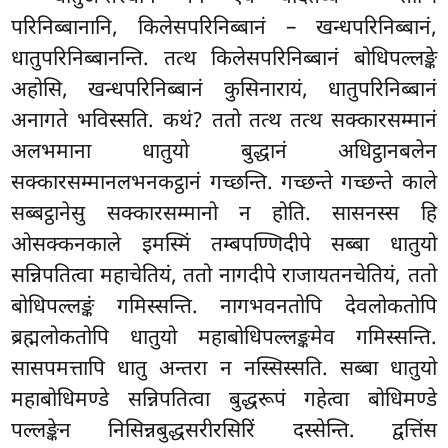
परिनिब्बानानि, किलेसपरिनिब्बानं – खन्धपरिनिब्बानं,
धातुपरिनिब्बानन्ति. तत्थ किलेसपरिनिब्बानं बोधिपल्लङ्के
अहोसि, खन्धपरिनिब्बानं कुसिनारायं, धातुपरिनिब्बानं
अनागते भविस्सति. कथं? ततो तत्थ तत्थ सक्कारसम्मानं
अलभमाना धातुयो बुद्धानं अधिट्ठानबलेन
सक्कारसम्मानलभनकट्ठानं गच्छन्ति. गच्छन्ते गच्छन्ते काले
सब्बट्ठानेसु सक्कारसम्मानो न होति. सासनस्स हि
ओसक्कनकाले इमस्मिं तम्बपण्णिदीपे सब्बा धातुयो
सन्निपतित्वा महाचेतियं, ततो नागदीपे राजायतनचेतियं, ततो
बोधिपल्लङ्कं गमिस्सन्ति. नागभवनतोपि देवलोकतोपि
ब्रह्मलोकतोपि धातुयो महाबोधिपल्लङ्कमेव गमिस्सन्ति.
सासपमत्तापि धातु अन्तरा न नस्सिस्सति. सब्बा धातुयो
महाबोधिमण्डे सन्निपतित्वा बुद्धरूपं गहेत्वा बोधिमण्डे
पल्लङ्केन निसिन्नबुद्धसरीरसिरिं दस्सेन्ति. द्वत्तिंस