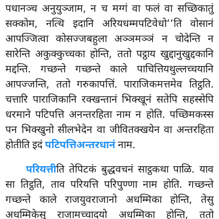
पधानञ्च अनुयुञ्जाम, न च मग्गं वा फलं वा सच्छिकातुं
सक्कोम, नत्थि इदानि अरियधम्मपटिवेधो’’ति वोसानं
आपज्जित्वा कोसज्जबहुला अञ्ञमञ्ञं न चोदेन्ति न
सारेन्ति अकुक्कुच्चका होन्ति, ततो पट्ठाय खुद्दानुखुद्दकानि
मद्दन्ति. गच्छन्ते गच्छन्ते काले पाचित्तियथुल्लच्चयानि
आपज्जन्ति, ततो गरुकापत्तिं. पाराजिकमत्तमेव तिट्ठति.
चत्तारि पाराजिकानि रक्खन्तानं भिक्खूनं सतेपि सहस्सेपि
धरमाने पटिपत्ति अनन्तरहिता नाम न होति. पच्छिमकस्स
पन भिक्खुनो
सीलभेदेन
वा जीवितक्खयेन वा अन्तरहिता
होतीति इदं
पटिपत्तिअन्तरधानं
नाम.
परियत्ती
ति तेपिटकं बुद्धवचनं साट्ठकथा पाळि. याव
सा तिट्ठति, ताव परियत्ति परिपुण्णा नाम होति. गच्छन्ते
गच्छन्ते काले राजयुवराजानो अधम्मिका होन्ति, तेसु
अधम्मिकेसु राजामच्चादयो अधम्मिका होन्ति, ततो