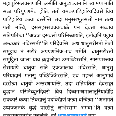
महापुरिसलक्खणानि असीति अनुब्यञ्जनानि ब्यामप्पभाति
सब्बं परिपुण्णमेव होति. ततो यमकपाटिहारियदिवसे विय
पाटिहारियं कत्वा
दस्सेन्ति. तदा मनुस्सभूतसत्तो नाम तत्थ
गतो नत्थि, दससहस्सचक्कवाळे पन देवता सब्बाव
सन्निपतित्वा ‘‘अज्ज दसबलो परिनिब्बायति, इतोदानि पट्ठाय
अन्धकारं भविस्सती’’ति परिदेवन्ति. अथ धातुसरीरतो तेजो
समुट्ठाय तं सरीरं अपण्णत्तिकभावं गमेति. धातुसरीरतो
समुट्ठिता जाला याव ब्रह्मलोका उग्गच्छिस्सति, सासपमत्ताय
सेसायपि धातुया सति एकजालाव भविस्सति. धातूसु
परियादानं गतासु पच्छिज्जिस्सति. एवं महन्तं आनुभावं
दस्सेत्वा धातुयो
अन्तरधायन्ति. तदा सन्निपतिता देवसङ्घा
बुद्धानं परिनिब्बुतदिवसे विय दिब्बगन्धमालातूरियादीहि
सक्कारं कत्वा तिक्खत्तुं पदक्खिणं कत्वा वन्दित्वा ‘‘अनागते
उप्पज्जनकं बुद्धं पस्सितुं लभिस्साम भगवा’’ति वत्वा