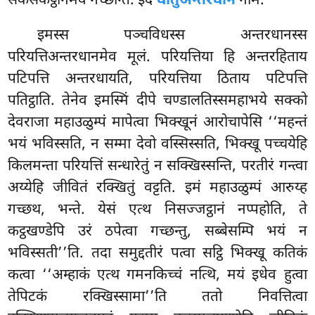
सकसकट्ठानमेव गच्छन्ति. इदं
धातुअन्तरधानं
नाम.
इमस्स पञ्चविधस्स अन्तरधानस्स
परियत्तिअन्तरधानमेव
मूलं. परियत्तिया हि अन्तरहिताय
पटिपत्ति अन्तरधायति, परियत्तिया ठिताय पटिपत्ति
पतिट्ठाति. तेनेव इमस्मिं दीपे चण्डालतिस्समहाभये सक्को
देवराजा महाउळुम्पं मापेत्वा भिक्खूनं आरोचापेसि ‘‘महन्तं
भयं भविस्सति, न सम्मा देवो वस्सिस्सति, भिक्खू पच्चयेहि
किलमन्ता परियत्तिं सन्धारेतुं न सक्खिस्सन्ति, परतीरं गन्त्वा
अय्येहि जीवितं रक्खितुं वट्टति. इमं महाउळुम्पं आरुय्ह
गच्छथ, भन्ते. येसं एत्थ निसज्जट्ठानं नप्पहोति, ते
कट्ठखण्डेपि उरं ठपेत्वा गच्छन्तु, सब्बेसम्पि भयं न
भविस्सती’’ति. तदा समुद्दतीरं पत्वा सट्ठि भिक्खू कतिकं
कत्वा ‘‘अम्हाकं एत्थ गमनकिच्चं नत्थि, मयं इधेव हुत्वा
तेपिटकं रक्खिस्सामा’’ति ततो निवत्तित्वा