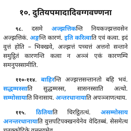
१०. दुतियपमादादिवग्गवण्णना
. दसमे
अज्झत्तिक
न्ति नियकज्झत्तवसेन
९८
अज्झत्तिकं.
अङ्ग
न्ति कारणं.
इति करित्वा
ति एवं कत्वा. इदं
वुत्तं होति – भिक्खवे, अज्झत्तं पच्चत्तं अत्तनो सन्ताने
समुट्ठितं कारणन्ति कत्वा न अञ्ञं एकं कारणम्पि
समनुपस्सामीति.
.
बाहिर
न्ति
अज्झत्तसन्तानतो बहि भवं.
११०-११४
सद्धम्मस्सा
ति सुद्धम्मस्स, सासनस्साति अत्थो.
सम्मोसाया
ति विनासाय.
अन्तरधानाया
ति अपञ्ञाणत्थाय.
.
ठितिया
ति चिरट्ठितत्थं.
असम्मोसाय
११५
अनन्तरधानाया
ति वुत्तपटिपक्खनयेनेव वेदितब्बं. सेसमेत्थ
चतुक्कोटिके वुत्तनयमेव.