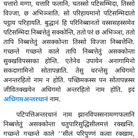
चत्तारो मग्गा, चत्तारि फलानि, चतस्सो पटिसम्भिदा, तिस्सो
विज्जा, छ अभिञ्ञाति. सो परिहायमानो पटिसम्भिदातो
पट्ठाय परिहायति. बुद्धानं हि परिनिब्बानतो वस्ससहस्समेव
पटिसम्भिदा निब्बत्तेतुं सक्कोन्ति, ततो परं छ अभिञ्ञा, ततो
तापि निब्बत्तेतुं असक्कोन्ता तिस्सो विज्जा निब्बत्तेन्ति.
गच्छन्ते गच्छन्ते काले तापि निब्बत्तेतुं असक्कोन्ता
सुक्खविपस्सका होन्ति. एतेनेव उपायेन अनागामिनो
सकदागामिनो सोतापन्नाति. तेसु धरन्तेसु अधिगमो
अनन्तरहितो नाम न होति. पच्छिमकस्स पन सोतापन्नस्स
जीवितक्खयेन अधिगमो अन्तरहितो नाम होति. इदं
अधिगमअन्तरधानं
नाम.
पटिपत्तिअन्तरधानं नाम झानविपस्सनामग्गफलानि
निब्बत्तेतुं असक्कोन्ता चतुपारिसुद्धिसीलमत्तं रक्खन्ति.
गच्छन्ते गच्छन्ते काले ‘‘सीलं परिपुण्णं कत्वा रक्खाम,