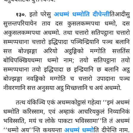
. इतो परेसु
अधम्मं धम्मोति दीपेन्ती
तिआदीसु
१३०
सुत्तन्तपरियायेन ताव दस कुसलकम्मपथा धम्मो, दस
अकुसलकम्मपथा अधम्मो. तथा चत्तारो सतिपट्ठाना चत्तारो
सम्मप्पधाना चत्तारो इद्धिपादा पञ्चिन्द्रियानि पञ्च बलानि
सत्त बोज्झङ्गा अरियो अट्ठङ्गिको मग्गोति सत्ततिंस
बोधिपक्खियधम्मा धम्मो नाम; तयो सतिपट्ठाना तयो
सम्मप्पधाना तयो इद्धिपादा छ इन्द्रियानि छ बलानि अट्ठ
बोज्झङ्गा नवङ्गिको मग्गोति च चत्तारो उपादाना पञ्च
नीवरणानि सत्त अनुसया अट्ठ मिच्छत्तानि च अयं अधम्मो.
तत्थ यंकिञ्चि एकं अधम्मकोट्ठासं गहेत्वा ‘‘इमं अधम्मं
धम्मोति करिस्साम, एवं अम्हाकं आचरियकुलं निय्यानिकं
भविस्सति, मयं च लोके पाकटा भविस्सामा’’ति तं अधम्मं
‘‘धम्मो अय’’न्ति कथयन्ता
अधम्मं धम्मो
ति दीपेन्ति नाम.