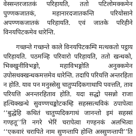
वेस्सन्तरजातकं परिहायति, ततो पटिलोमक्कमेन
पुण्णकजातकं, महानारदजातकन्ति परियोसाने
अपण्णकजातकं परिहायति. एवं जातके परिहीने
विनयपिटकमेव धारेन्ति.
गच्छन्ते गच्छन्ते काले विनयपिटकम्पि मत्थकतो पट्ठाय
परिहायति. पठमञ्हि परिवारो परिहायति, ततो खन्धको,
भिक्खुनीविभङ्गो, महाविभङ्गोति अनुक्कमेन
उपोसथक्खन्धकमत्तमेव धारेन्ति. तदापि परियत्ति अन्तरहिता
न होति. याव पन मनुस्सेसु चातुप्पदिकगाथापि पवत्तति, ताव
परियत्ति अनन्तरहिताव होति. यदा सद्धो पसन्नो राजा
हत्थिक्खन्धे सुवण्णचङ्कोटकम्हि सहस्सत्थविकं ठपापेत्वा
‘‘बुद्धेहि कथितं चातुप्पदिकगाथं जानन्तो इमं सहस्सं
गण्हतू’’ति नगरे भेरिं चरापेत्वा गण्हनकं अलभित्वा
‘‘एकवारं चरापिते नाम सुणन्तापि होन्ति अस्सुणन्तापी’’ति