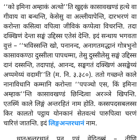
‘‘को इमिना अम्हाकं अत्थो’’ति खुद्दकं कासावखण्डं हत्थे वा
गीवाय वा बन्धन्ति, केसेसु वा अल्लीयापेन्ति, दारभरणं वा
करोन्ता कसित्वा वपित्वा जीविकं कप्पेत्वा विचरन्ति. तदा
दक्खिणं देन्ता सङ्घं उद्दिस्स एतेसं देन्ति. इदं सन्धाय भगवता
वुत्तं – ‘‘भविस्सन्ति खो, पनानन्द, अनागतमद्धानं गोत्रभुनो
कासावकण्ठा दुस्सीला पापधम्मा, तेसु दुस्सीलेसु सङ्घं उद्दिस्स
दानं दस्सन्ति, तदापाहं, आनन्द, सङ्घगतं दक्खिणं असङ्खेय्यं
अप्पमेय्यं वदामी’’ति (म. नि. ३.३८०). ततो गच्छन्ते काले
नानाविधानि कम्मानि करोन्ता ‘‘पपञ्चो एस, किं इमिना
अम्हाक’’न्ति कासावखण्डं छिन्दित्वा अरञ्ञे खिपन्ति.
एतस्मिं काले लिङ्गं अन्तरहितं नाम होति. कस्सपदसबलस्स
किर कालतो पट्ठाय योनकानं
सेतवत्थं पारुपित्वा चरणं
चारित्तं जातन्ति. इदं
लिङ्गअन्तरधानं
नाम.
धातुअन्तरधानं पन एवं वेदितब्बं – तीणि