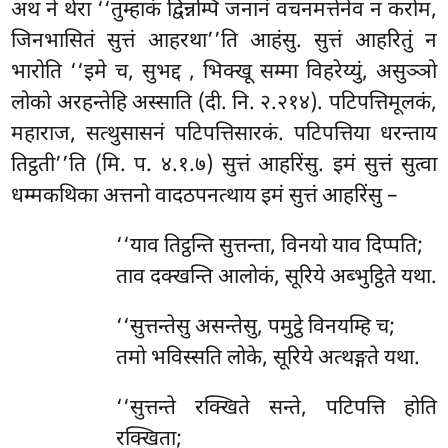
अथ ने थेरा ‘‘तुम्हाकं द्विन्नम्पि जनानं वचनमत्तेनेव न करोम,
जिनभासितं सुत्तं आहरथा’’ति आहंसु. सुत्तं आहरितुं न
भारोति ‘‘इमे च, सुभद्द
, भिक्खू सम्मा विहरेय्युं, असुञ्ञो
लोको अरहन्तेहि अस्साति (दी. नि. २.२१४). पटिपत्तिमूलकं,
महाराज, सत्थुसासनं पटिपत्तिसारकं. पटिपत्तिया धरन्ताय
तिट्ठती’’ति (मि. प. ४.१.७) सुत्तं आहरिंसु. इमं सुत्तं सुत्वा
धम्मकथिका अत्तनो वादठपनत्थाय इमं सुत्तं आहरिंसु –
‘‘याव तिट्ठन्ति सुत्तन्ता, विनयो याव दिप्पति;
ताव दक्खन्ति आलोकं, सूरिये अब्भुट्ठिते यथा.
‘‘सुत्तन्तेसु असन्तेसु, पमुट्ठे विनयम्हि च;
तमो भविस्सति लोके, सूरिये अत्थङ्गते यथा.
‘‘सुत्तन्ते रक्खिते सन्ते, पटिपत्ति होति
रक्खिता;