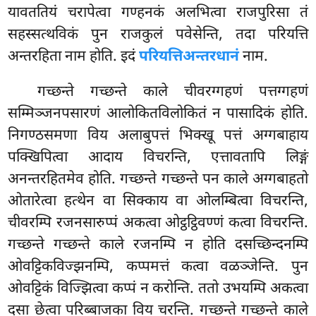
यावततियं चरापेत्वा गण्हनकं अलभित्वा राजपुरिसा तं
सहस्सत्थविकं पुन राजकुलं पवेसेन्ति, तदा परियत्ति
अन्तरहिता नाम होति. इदं
परियत्तिअन्तरधानं
नाम.
गच्छन्ते
गच्छन्ते काले चीवरग्गहणं पत्तग्गहणं
सम्मिञ्जनपसारणं आलोकितविलोकितं
न पासादिकं होति.
निगण्ठसमणा विय अलाबुपत्तं भिक्खू पत्तं अग्गबाहाय
पक्खिपित्वा आदाय विचरन्ति, एत्तावतापि लिङ्गं
अनन्तरहितमेव होति. गच्छन्ते गच्छन्ते पन काले अग्गबाहतो
ओतारेत्वा हत्थेन वा सिक्काय वा ओलम्बित्वा विचरन्ति,
चीवरम्पि रजनसारुप्पं अकत्वा ओट्ठट्ठिवण्णं कत्वा विचरन्ति.
गच्छन्ते गच्छन्ते काले रजनम्पि न होति दसच्छिन्दनम्पि
ओवट्टिकविज्झनम्पि, कप्पमत्तं कत्वा वळञ्जेन्ति. पुन
ओवट्टिकं विज्झित्वा कप्पं न करोन्ति. ततो उभयम्पि अकत्वा
दसा छेत्वा परिब्बाजका विय चरन्ति. गच्छन्ते गच्छन्ते काले