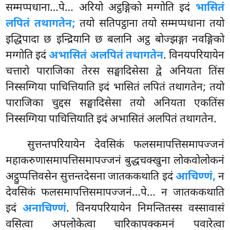
सम्मप्पधाना…पे… अरियो अट्ठङ्गिको मग्गोति इदं
भासितं
लपितं तथागतेन;
तयो सतिपट्ठाना तयो सम्मप्पधाना तयो
इद्धिपादा छ इन्द्रियानि छ बलानि अट्ठ बोज्झङ्गा नवङ्गिको
मग्गोति इदं
अभासितं अलपितं तथागतेन
. विनयपरियायेन
चत्तारो पाराजिका तेरस सङ्घादिसेसा द्वे अनियता तिंस
निस्सग्गिया पाचित्तियाति इदं भासितं लपितं तथागतेन; तयो
पाराजिका चुद्दस सङ्घादिसेसा तयो अनियता एकतिंस
निस्सग्गिया पाचित्तियाति इदं अभासितं अलपितं तथागतेन.
सुत्तन्तपरियायेन देवसिकं फलसमापत्तिसमापज्जनं
महाकरुणासमापत्तिसमापज्जनं बुद्धचक्खुना लोकवोलोकनं
अट्ठुप्पत्तिवसेन सुत्तन्तदेसना जातककथाति इदं
आचिण्णं,
न
देवसिकं फलसमापत्तिसमापज्जनं…पे… न जातककथाति
इदं
अनाचिण्णं
. विनयपरियायेन
निमन्तितस्स वस्सावासं
वसित्वा अपलोकेत्वा चारिकापक्कमनं पवारेत्वा