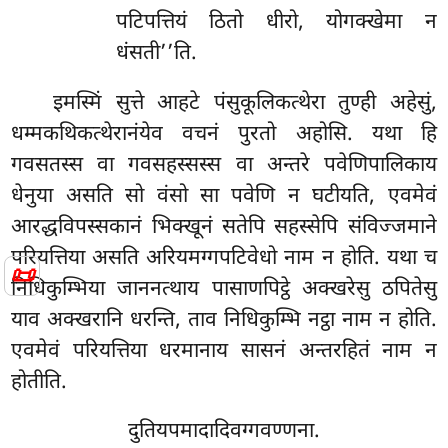
पटिपत्तियं ठितो धीरो, योगक्खेमा न
धंसती’’ति.
इमस्मिं सुत्ते आहटे पंसुकूलिकत्थेरा तुण्ही अहेसुं,
धम्मकथिकत्थेरानंयेव वचनं पुरतो अहोसि. यथा हि
गवसतस्स वा गवसहस्सस्स वा अन्तरे पवेणिपालिकाय
धेनुया असति सो वंसो सा पवेणि न घटीयति, एवमेवं
आरद्धविपस्सकानं भिक्खूनं सतेपि सहस्सेपि संविज्जमाने
परियत्तिया असति अरियमग्गपटिवेधो नाम न होति. यथा च
📜
निधिकुम्भिया जाननत्थाय पासाणपिट्ठे अक्खरेसु ठपितेसु
याव अक्खरानि धरन्ति, ताव निधिकुम्भि नट्ठा नाम न होति.
एवमेवं परियत्तिया धरमानाय सासनं अन्तरहितं नाम न
होतीति.
दुतियपमादादिवग्गवण्णना.