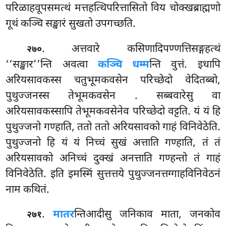
परिळाहवूपसमत्थं मत्तहत्थिपरित्तासितो विय चोक्खब्राह्मणो
गूथं कञ्चि सङ्खारं सुखतो उपगच्छति.
. अत्तवारे कसिणादिपण्णत्तिसङ्गहत्थं
२७०
‘‘सङ्खार’’न्ति अवत्वा
कञ्चि धम्म
न्ति वुत्तं. इधापि
अरियसावकस्स चतुभूमकवसेन परिच्छेदो वेदितब्बो,
पुथुज्जनस्स तेभूमकवसेन
. सब्बवारेसु वा
अरियसावकस्सापि तेभूमकवसेनेव परिच्छेदो वट्टति. यं यं हि
पुथुज्जनो गण्हाति, ततो ततो अरियसावको गाहं विनिवेठेति.
पुथुज्जनो हि यं यं
निच्चं सुखं अत्ताति गण्हाति, तं तं
अरियसावको अनिच्चं दुक्खं अनत्ताति गण्हन्तो तं गाहं
विनिवेठेति. इति इमस्मिं सुत्तत्तये पुथुज्जनत्तग्गाहविनिवेठनं
नाम कथितं.
.
मातर
न्तिआदीसु जनिकाव माता, जनकोव
२७१