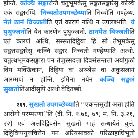
होन्ति.
कञ्चि सङ्खार
न्ति चतुभूमकेसु सङ्खतसङ्खारेसु कञ्चि
एकं सङ्खारम्पि.
निच्चतो
उपगच्छेय्या
ति निच्चोति गण्हेय्य.
नेतं ठानं विज्जती
ति एतं कारणं नत्थि न उपलब्भति.
यं
पुथुज्जनो
ति येन कारणेन पुथुज्जनो.
ठानमेतं विज्जती
ति
एतं कारणं अत्थि. सस्सतदिट्ठिया हि सो तेभूमकेसु
सङ्खतसङ्खारेसु कञ्चि सङ्खारं निच्चतो गण्हेय्याति अत्थो.
चतुत्थभूमकसङ्खारा
पन तेजुस्सदत्ता दिवसंसन्तत्तो अयोगुळो
विय मक्खिकानं, दिट्ठिया वा अञ्ञेसं वा अकुसलानं
आरम्मणं न होन्ति. इमिना नयेन
कञ्चि सङ्खारं
सुखतो
तिआदीसुपि अत्थो वेदितब्बो.
.
सुखतो उपगच्छेय्या
ति ‘‘एकन्तसुखी अत्ता होति
२६९
आरोगो परम्मरणा’’ति (दी. नि. १.७६, ७९; म. नि. ३.२१,
२२) एवं अत्तदिट्ठिवसेन सुखतो गाहं सन्धायेतं वुत्तं.
दिट्ठिविप्पयुत्तचित्तेन पन अरियसावको परिळाहाधिभूतो