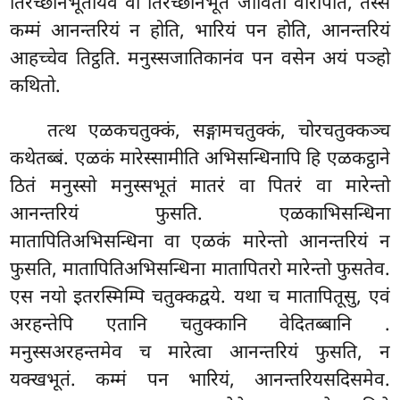
तिरच्छानभूतोयेव वा तिरच्छानभूतं जीविता वोरोपेति, तस्स
कम्मं आनन्तरियं न होति, भारियं पन होति, आनन्तरियं
आहच्चेव तिट्ठति. मनुस्सजातिकानंव पन वसेन अयं पञ्हो
कथितो.
तत्थ एळकचतुक्कं, सङ्गामचतुक्कं, चोरचतुक्कञ्च
कथेतब्बं. एळकं मारेस्सामीति अभिसन्धिनापि हि एळकट्ठाने
ठितं मनुस्सो मनुस्सभूतं मातरं वा पितरं वा मारेन्तो
आनन्तरियं फुसति. एळकाभिसन्धिना
मातापितिअभिसन्धिना वा एळकं मारेन्तो आनन्तरियं न
फुसति, मातापितिअभिसन्धिना मातापितरो मारेन्तो फुसतेव.
एस
नयो इतरस्मिम्पि चतुक्कद्वये. यथा च मातापितूसु, एवं
अरहन्तेपि एतानि चतुक्कानि वेदितब्बानि
.
मनुस्सअरहन्तमेव च मारेत्वा आनन्तरियं फुसति, न
यक्खभूतं. कम्मं पन भारियं, आनन्तरियसदिसमेव.