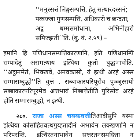
‘‘मनुस्सत्तं लिङ्गसम्पत्ति, हेतु सत्थारदस्सनं;
पब्बज्जा गुणसम्पत्ति, अधिकारो च छन्दता;
अट्ठ धम्मसमोधाना, अभिनीहारो
समिज्झती’’ति. (बु. वं. २.५९) –
इमानि
हि पणिधानसम्पत्तिकारणानि. इति पणिधानम्पि
सम्पादेतुं असमत्थाय इत्थिया कुतो बुद्धभावोति.
‘‘अट्ठानमेतं, भिक्खवे, अनवकासो, यं इत्थी अरहं अस्स
सम्मासम्बुद्धो’’ति वुत्तं
. सब्बाकारपरिपूरोव पुञ्ञुस्सयो
सब्बाकारपरिपूरमेव अत्तभावं निब्बत्तेतीति पुरिसोव अरहं
होति सम्मासम्बुद्धो, न इत्थी.
.
राजा अस्स चक्कवत्ती
तिआदीसुपि यस्मा
२८०
इत्थिया कोसोहितवत्थगुय्हतादीनं अभावेन लक्खणानि न
परिपूरन्ति, इत्थिरतनाभावेन सत्तरतनसमङ्गिता न