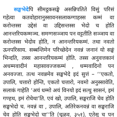
सङ्घभेदे
पि सीमट्ठकसङ्घे असन्निपतिते विसुं परिसं
गहेत्वा कतवोहारानुस्सावनसलाकग्गाहस्स कम्मं वा
करोन्तस्स उद्देसं वा उद्दिसन्तस्स भेदो च होति
आनन्तरियकम्मञ्च. समग्गसञ्ञाय पन वट्टतीति सञ्ञाय वा
करोन्तस्स भेदोव होति, न आनन्तरियकम्मं. तथा नवतो
ऊनपरिसाय. सब्बन्तिमेन परिच्छेदेन नवन्नं जनानं यो सङ्घं
भिन्दति, तस्स आनन्तरियकम्मं होति. तस्स अनुवत्तकानं
अधम्मवादीनं महासावज्जकम्मं
, धम्मवादिनो पन
अनवज्जा. तत्थ नवन्नमेव सङ्घभेदे इदं सुत्तं – ‘‘एकतो,
उपालि, चत्तारो होन्ति, एकतो चत्तारो, नवमो अनुस्सावेति,
सलाकं गाहेति ‘अयं धम्मो अयं विनयो इदं सत्थु सासनं, इमं
गण्हथ, इमं रोचेथा’ति. एवं खो, उपालि, सङ्घराजि चेव होति
सङ्घभेदो च. नवन्नं वा
, उपालि, अतिरेकनवन्नं वा सङ्घराजि
चेव होति सङ्घभेदो चा’’ति (चूळव. ३५१). एतेसु च पन