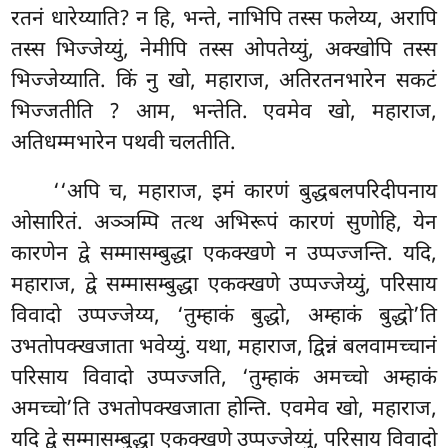
रतनं धारेय्याति? न हि, भन्ते, नाभिपि तस्स फलेय्य, अरापि
तस्स भिज्जेय्युं, नेमीपि तस्स ओपतेय्युं, अक्खोपि तस्स
भिज्जेय्याति. किं नु खो, महाराज, अतिरतनभारेन सकटं
भिज्जतीति
? आम, भन्तेति. एवमेव खो, महाराज,
अतिधम्मभारेन पथवी चलतीति.
‘‘अपि
च, महाराज, इमं कारणं बुद्धबलपरिदीपनाय
ओसारितं. अञ्ञम्पि तत्थ अभिरूपं कारणं सुणोहि, येन
कारणेन द्वे सम्मासम्बुद्धा एकक्खणे न उप्पज्जन्ति. यदि,
महाराज, द्वे सम्मासम्बुद्धा एकक्खणे उप्पज्जेय्युं, परिसाय
विवादो उप्पज्जेय्य, ‘तुम्हाकं बुद्धो, अम्हाकं बुद्धो’ति
उभतोपक्खजाता भवेय्युं. यथा, महाराज, द्विन्नं बलवामच्चानं
परिसाय विवादो उप्पज्जति, ‘तुम्हाकं अमच्चो अम्हाकं
अमच्चो’ति उभतोपक्खजाता होन्ति. एवमेव खो, महाराज,
यदि द्वे सम्मासम्बुद्धा एकक्खणे उप्पज्जेय्युं, परिसाय विवादो