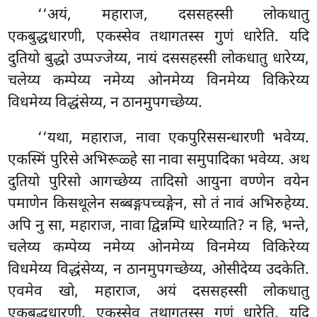
‘‘अयं, महाराज, दससहस्सी लोकधातु
एकबुद्धधारणी, एकस्सेव तथागतस्स गुणं धारेति. यदि
दुतियो बुद्धो उप्पज्जेय्य, नायं दससहस्सी लोकधातु धारेय्य,
चलेय्य कम्पेय्य नमेय्य
ओनमेय्य विनमेय्य विकिरेय्य
विधमेय्य विद्धंसेय्य, न ठानमुपगच्छेय्य.
‘‘यथा, महाराज, नावा एकपुरिससन्धारणी भवेय्य.
एकस्मिं पुरिसे अभिरूळ्हे सा नावा समुपादिका भवेय्य. अथ
दुतियो पुरिसो आगच्छेय्य तादिसो आयुना वण्णेन वयेन
पमाणेन किसथूलेन सब्बङ्गपच्चङ्गेन, सो तं नावं अभिरुहेय्य.
अपि नु सा, महाराज, नावा द्विन्नम्पि धारेय्याति? न हि, भन्ते,
चलेय्य कम्पेय्य नमेय्य ओनमेय्य विनमेय्य विकिरेय्य
विधमेय्य विद्धंसेय्य, न ठानमुपगच्छेय्य, ओसीदेय्य उदकेति.
एवमेव खो, महाराज, अयं दससहस्सी लोकधातु
एकबुद्धधारणी, एकस्सेव तथागतस्स गुणं धारेति, यदि