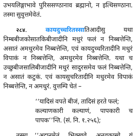
उभयलिङ्गाभावे पुरिससण्ठानाव ब्रह्मानो, न इत्थिसण्ठाना.
तस्मा सुवुत्तमेवेतं.
.
कायदुच्चरितस्सा
तिआदीसु यथा
२८४
निम्बबीजकोसातकिबीजादीनि मधुरं फलं न निब्बत्तेन्ति,
असातं अमधुरमेव निब्बत्तेन्ति, एवं कायदुच्चरितादीनि मधुरं
विपाकं न निब्बत्तेन्ति, अमधुरमेव निब्बत्तेन्ति. यथा च
उच्छुबीजसालिबीजादीनि मधुरं सादुरसमेव फलं निब्बत्तेन्ति,
न असातं कटुकं. एवं कायसुचरितादीनि मधुरमेव विपाकं
निब्बत्तेन्ति, न अमधुरं. वुत्तम्पि चेतं –
‘‘यादिसं वपते बीजं, तादिसं हरते फलं;
कल्याणकारी कल्याणं, पापकारी च
पापक’’न्ति. (सं. नि. १.२५६);
तस्मा
‘‘अट्ठानमेतं, भिक्खवे, अनवकासो, यं