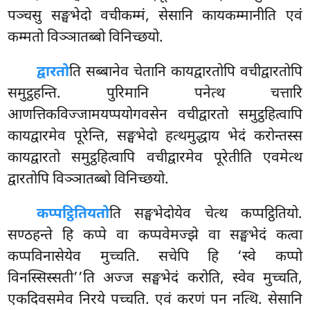
पञ्चसु सङ्घभेदो वचीकम्मं, सेसानि कायकम्मानीति एवं
कम्मतो विञ्ञातब्बो विनिच्छयो.
द्वारतो
ति
सब्बानेव चेतानि कायद्वारतोपि वचीद्वारतोपि
समुट्ठहन्ति. पुरिमानि पनेत्थ चत्तारि
आणत्तिकविज्जामयप्पयोगवसेन वचीद्वारतो समुट्ठहित्वापि
कायद्वारमेव पूरेन्ति, सङ्घभेदो हत्थमुद्धाय भेदं करोन्तस्स
कायद्वारतो समुट्ठहित्वापि वचीद्वारमेव पूरेतीति एवमेत्थ
द्वारतोपि विञ्ञातब्बो विनिच्छयो.
कप्पट्ठितियतो
ति सङ्घभेदोयेव चेत्थ कप्पट्ठितियो.
सण्ठहन्ते हि कप्पे वा कप्पवेमज्झे वा सङ्घभेदं कत्वा
कप्पविनासेयेव मुच्चति. सचेपि हि ‘स्वे कप्पो
विनस्सिस्सती’’ति अज्ज सङ्घभेदं करोति, स्वेव मुच्चति,
एकदिवसमेव निरये पच्चति. एवं करणं पन नत्थि. सेसानि