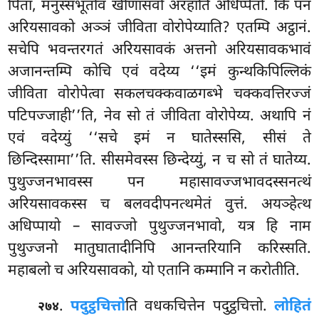
पिता, मनुस्सभूतोव खीणासवो अरहाति अधिप्पेतो. किं पन
अरियसावको अञ्ञं जीविता वोरोपेय्याति? एतम्पि अट्ठानं.
सचेपि भवन्तरगतं अरियसावकं अत्तनो अरियसावकभावं
अजानन्तम्पि कोचि एवं वदेय्य ‘‘इमं कुन्थकिपिल्लिकं
जीविता वोरोपेत्वा सकलचक्कवाळगब्भे चक्कवत्तिरज्जं
पटिपज्जाही’’ति, नेव सो तं जीविता वोरोपेय्य. अथापि नं
एवं वदेय्युं ‘‘सचे इमं न घातेस्ससि, सीसं ते
छिन्दिस्सामा’’ति. सीसमेवस्स छिन्देय्युं, न च सो तं घातेय्य.
पुथुज्जनभावस्स पन महासावज्जभावदस्सनत्थं
अरियसावकस्स च बलवदीपनत्थमेतं वुत्तं. अयञ्हेत्थ
अधिप्पायो – सावज्जो पुथुज्जनभावो, यत्र हि नाम
पुथुज्जनो मातुघातादीनिपि आनन्तरियानि करिस्सति.
महाबलो च अरियसावको, यो एतानि कम्मानि न करोतीति.
.
पदुट्ठचित्तो
ति
वधकचित्तेन पदुट्ठचित्तो.
लोहितं
२७४