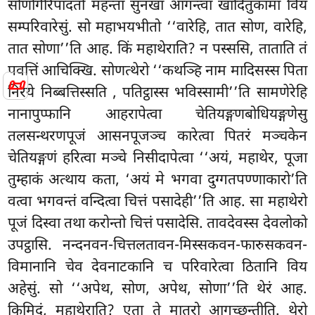
सोणगिरिपादतो महन्ता सुनखा आगन्त्वा खादितुकामा विय
सम्परिवारेसुं. सो महाभयभीतो ‘‘वारेहि, तात सोण, वारेहि,
तात सोणा’’ति आह. किं महाथेराति? न पस्ससि, ताताति तं
पवत्तिं आचिक्खि. सोणत्थेरो ‘‘कथञ्हि नाम मादिसस्स पिता
📜
निरये निब्बत्तिस्सति
, पतिट्ठास्स भविस्सामी’’ति सामणेरेहि
नानापुप्फानि आहरापेत्वा चेतियङ्गणबोधियङ्गणेसु
तलसन्थरणपूजं आसनपूजञ्च कारेत्वा
पितरं मञ्चकेन
चेतियङ्गणं हरित्वा मञ्चे निसीदापेत्वा ‘‘अयं, महाथेर, पूजा
तुम्हाकं अत्थाय कता, ‘अयं मे भगवा दुग्गतपण्णाकारो’ति
वत्वा भगवन्तं वन्दित्वा चित्तं पसादेही’’ति आह. सा महाथेरो
पूजं दिस्वा तथा करोन्तो चित्तं पसादेसि. तावदेवस्स देवलोको
उपट्ठासि. नन्दनवन-चित्तलतावन-मिस्सकवन-फारुसकवन-
विमानानि
चेव देवनाटकानि च परिवारेत्वा ठितानि विय
अहेसुं. सो ‘‘अपेथ, सोण, अपेथ, सोणा’’ति थेरं आह.
किमिदं, महाथेराति? एता ते मातरो आगच्छन्तीति. थेरो