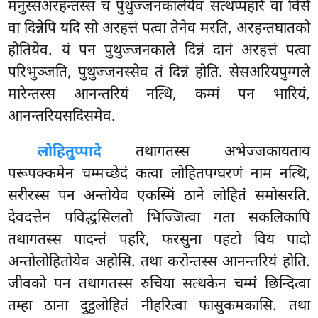
मनुस्सअरहन्तस्स च पुथुज्जनकालेयेव सत्थप्पहारे वा विसे
वा दिन्नेपि यदि सो अरहत्तं पत्वा तेनेव मरति, अरहन्तघातको
होतियेव. यं पन पुथुज्जनकाले दिन्नं दानं अरहत्तं पत्वा
परिभुञ्जति, पुथुज्जनस्सेव तं दिन्नं होति. सेसअरियपुग्गले
मारेन्तस्स आनन्तरियं नत्थि, कम्मं पन भारियं,
आनन्तरियसदिसमेव.
लोहितुप्पादे
तथागतस्स अभेज्जकायताय
परूपक्कमेन चम्मच्छेदं कत्वा लोहितपग्घरणं नाम नत्थि,
सरीरस्स पन अन्तोयेव एकस्मिं ठाने लोहितं समोसरति.
देवदत्तेन पविद्धसिलतो भिज्जित्वा गता सकलिकापि
तथागतस्स पादन्तं पहरि, फरसुना पहटो विय पादो
अन्तोलोहितोयेव अहोसि. तथा करोन्तस्स आनन्तरियं होति.
जीवको पन तथागतस्स रुचिया
सत्थकेन चम्मं छिन्दित्वा
तम्हा ठाना दुट्ठलोहितं नीहरित्वा फासुकमकासि. तथा