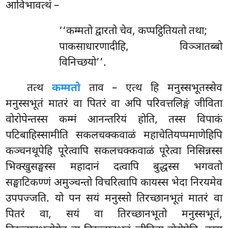
आविभावत्थं –
‘‘कम्मतो द्वारतो चेव, कप्पट्ठितियतो तथा;
पाकसाधारणादीहि, विञ्ञातब्बो
विनिच्छयो’’.
तत्थ
कम्मतो
ताव – एत्थ हि मनुस्सभूतस्सेव
मनुस्सभूतं मातरं वा पितरं वा अपि परिवत्तलिङ्गं जीविता
वोरोपेन्तस्स कम्मं आनन्तरियं होति, तस्स विपाकं
पटिबाहिस्सामीति सकलचक्कवाळं महाचेतियप्पमाणेहिपि
कञ्चनथूपेहि पूरेत्वापि सकलचक्कवाळं पूरेत्वा निसिन्नस्स
भिक्खुसङ्घस्स महादानं दत्वापि बुद्धस्स भगवतो
सङ्घाटिकण्णं अमुञ्चन्तो विचरित्वापि कायस्स भेदा निरयमेव
उपपज्जति. यो पन सयं मनुस्सो तिरच्छानभूतं मातरं वा
पितरं वा, सयं वा तिरच्छानभूतो मनुस्सभूतं,