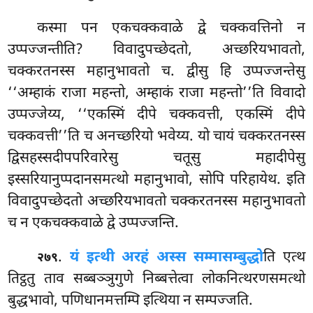
कस्मा पन एकचक्कवाळे द्वे चक्कवत्तिनो न
उप्पज्जन्तीति? विवादुपच्छेदतो, अच्छरियभावतो,
चक्करतनस्स महानुभावतो च. द्वीसु हि उप्पज्जन्तेसु
‘‘अम्हाकं राजा महन्तो, अम्हाकं राजा महन्तो’’ति विवादो
उप्पज्जेय्य, ‘‘एकस्मिं दीपे चक्कवत्ती, एकस्मिं दीपे
चक्कवत्ती’’ति च अनच्छरियो भवेय्य. यो चायं चक्करतनस्स
द्विसहस्सदीपपरिवारेसु चतूसु महादीपेसु
इस्सरियानुप्पदानसमत्थो महानुभावो, सोपि परिहायेथ. इति
विवादुपच्छेदतो अच्छरियभावतो चक्करतनस्स महानुभावतो
च न एकचक्कवाळे द्वे उप्पज्जन्ति.
.
यं इत्थी अरहं अस्स सम्मासम्बुद्धो
ति एत्थ
२७९
तिट्ठतु ताव सब्बञ्ञुगुणे निब्बत्तेत्वा लोकनित्थरणसमत्थो
बुद्धभावो, पणिधानमत्तम्पि इत्थिया न सम्पज्जति.