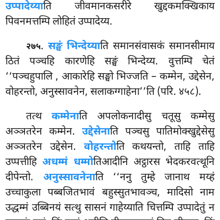
उप्पादेय्या
ति जीवमानकसरीरे खुद्दकमक्खिकाय
पिवनमत्तम्पि लोहितं उप्पादेय्य.
.
सङ्घं भिन्देय्या
ति समानसंवासकं समानसीमाय
२७५
ठितं पञ्चहि कारणेहि सङ्घं भिन्देय्य. वुत्तम्पि चेतं
‘‘पञ्चहुपालि
, आकारेहि सङ्घो भिज्जति – कम्मेन, उद्देसेन,
वोहरन्तो, अनुस्सावनेन, सलाकग्गाहेना’’ति (परि. ४५८).
तत्थ
कम्मेना
ति अपलोकनादीसु चतूसु कम्मेसु
अञ्ञतरेन कम्मेन.
उद्देसेना
ति पञ्चसु पातिमोक्खुद्देसेसु
अञ्ञतरेन उद्देसेन.
वोहरन्तो
ति कथयन्तो, ताहि ताहि
उप्पत्तीहि
अधम्मं धम्मो
तिआदीनि अट्ठारस भेदकरवत्थूनि
दीपेन्तो.
अनुस्सावनेना
ति ‘‘ननु तुम्हे जानाथ मय्हं
उच्चाकुला पब्बजितभावं बहुस्सुतभावञ्च, मादिसो नाम
उद्धम्मं उब्बिनयं सत्थु सासनं गाहेय्याति चित्तम्पि उप्पादेतुं न