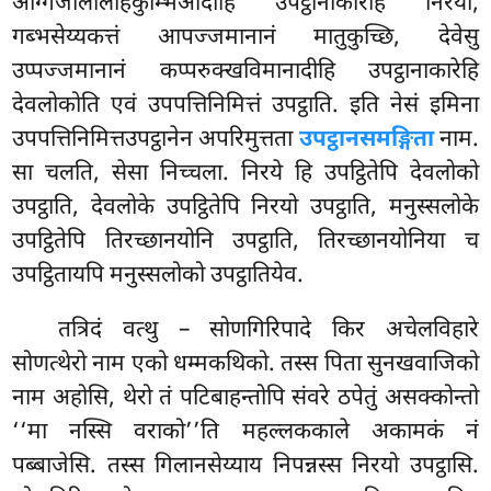
अग्गिजालालोहकुम्भिआदीहि उपट्ठानाकारेहि निरयो,
गब्भसेय्यकत्तं आपज्जमानानं मातुकुच्छि, देवेसु
उप्पज्जमानानं कप्परुक्खविमानादीहि उपट्ठानाकारेहि
देवलोकोति एवं उपपत्तिनिमित्तं उपट्ठाति. इति नेसं इमिना
उपपत्तिनिमित्तउपट्ठानेन अपरिमुत्तता
उपट्ठानसमङ्गिता
नाम.
सा चलति, सेसा निच्चला. निरये हि उपट्ठितेपि देवलोको
उपट्ठाति, देवलोके उपट्ठितेपि निरयो उपट्ठाति, मनुस्सलोके
उपट्ठितेपि तिरच्छानयोनि उपट्ठाति, तिरच्छानयोनिया च
उपट्ठितायपि मनुस्सलोको उपट्ठातियेव.
तत्रिदं वत्थु – सोणगिरिपादे किर अचेलविहारे
सोणत्थेरो नाम एको धम्मकथिको. तस्स पिता सुनखवाजिको
नाम अहोसि, थेरो तं पटिबाहन्तोपि संवरे ठपेतुं असक्कोन्तो
‘‘मा नस्सि वराको’’ति महल्लककाले अकामकं नं
पब्बाजेसि. तस्स गिलानसेय्याय निपन्नस्स निरयो उपट्ठासि.