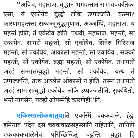
‘‘अपिच, महाराज, बुद्धानं भगवन्तानं सभावपकतिका
एसा, यं एकोयेव बुद्धो लोके उप्पज्जति. कस्मा?
कारणमहन्तत्ता सब्बञ्ञुबुद्धगुणानं. अञ्ञम्पि, महाराज, यं
महन्तं होति, तं एकंयेव होति. पथवी, महाराज, महन्ती, सा
एकायेव. सागरो
महन्तो, सो एकोयेव. सिनेरु गिरिराज
महन्तो, सो एकोयेव. आकासो महन्तो, सो एकोयेव
. सक्को
महन्तो, सो एकोयेव. ब्रह्मा महन्तो, सो एकोयेव. तथागतो
अरहं सम्मासम्बुद्धो महन्तो, सो एकोयेव. यत्थ ते
उप्पज्जन्ति, तत्थ अञ्ञेसं ओकासो न होति. तस्मा तथागतो
अरहं सम्मासम्बुद्धो एकोयेव लोके उप्पज्जतीति. सुकथितो,
भन्ते नागसेन, पञ्हो ओपम्मेहि कारणेही’’ति.
एकिस्सा
लोकधातुया
ति एकस्मिं चक्कवाळे. हेट्ठा
इमिनाव पदेन दस चक्कवाळसहस्सानि गहितानि, तानिपि
एकचक्कवाळेनेव परिच्छिन्दितुं वट्टन्ति. बुद्धा हि