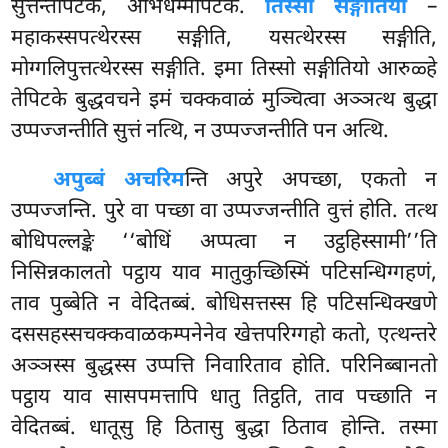
सुत्तन्तपिटकं, अभिधम्मपिटकं.
तिस्सो सङ्गीतियो
–
महाकस्सपत्थेरस्स सङ्गीति, यसत्थेरस्स सङ्गीति,
मोग्गलिपुत्तत्थेरस्स सङ्गीति. इमा तिस्सो सङ्गीतियो आरुळ्हे
तेपिटके बुद्धवचने इमं चक्कवाळं मुञ्चित्वा अञ्ञत्थ बुद्धा
उप्पज्जन्तीति सुत्तं नत्थि, न उप्पज्जन्तीति पन अत्थि.
अपुब्बं अचरिम
न्ति अपुरे अपच्छा, एकतो न
उप्पज्जन्ति. पुरे वा पच्छा वा उप्पज्जन्तीति वुत्तं होति. तत्थ
बोधिपल्लङ्के ‘‘बोधिं अप्पत्वा न उट्ठहिस्सामी’’ति
निसिन्नकालतो
पट्ठाय याव मातुकुच्छिस्मिं पटिसन्धिग्गहणं,
ताव पुब्बेति न वेदितब्बं. बोधिसत्तस्स हि पटिसन्धिक्खणे
दससहस्सचक्कवाळकम्पनेनेव खेत्तपरिग्गहो कतो, एत्थन्तरे
अञ्ञस्स बुद्धस्स उप्पत्ति निवारिताव होति. परिनिब्बानतो
पट्ठाय याव सासपमत्तापि धातु तिट्ठति, ताव पच्छाति न
वेदितब्बं. धातूसु हि ठितासु बुद्धा ठिताव होन्ति. तस्मा