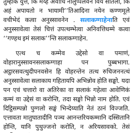
तुम्हाकं युत्तं, किं मय्हं अवीचि नीलुप्पलवनं विय सीतला, किं
अहं अपायतो न भायामी’’तिआदिना नयेन कण्णमूले
वचीभेदं कत्वा अनुस्सावनेन
.
सलाकग्गाहेना
ति एवं
अनुस्सावेत्वा तेसं चित्तं उपत्थम्भेत्वा अनिवत्तिधम्मे कत्वा
‘‘गण्हथ इमं सलाक’’न्ति सलाकग्गाहेन.
एत्थ च कम्मेव उद्देसो वा पमाणं,
वोहारानुस्सावनसलाकग्गाहा पन पुब्बभागा.
अट्ठारसवत्थुदीपनवसेन हि वोहरन्तेन तत्थ रुचिजननत्थं
अनुस्सावेत्वा सलाकाय गहितायपि अभिन्नोव होति सङ्घो. यदा
पन एवं चत्तारो वा अतिरेका वा सलाकं गहेत्वा आवेणिकं
कम्मं वा उद्देसं वा करोन्ति, तदा सङ्घो भिन्नो नाम होति. एवं
दिट्ठिसम्पन्नो पुग्गलो सङ्घं भिन्देय्याति नेतं ठानं विज्जति.
एत्तावता मातुघातादीनि पञ्च आनन्तरियकम्मानि दस्सितानि
होन्ति, यानि पुथुज्जनो करोति, न अरियसावको. तेसं