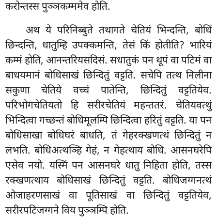
करोन्तस्स पुञ्ञकम्ममेव होति.
अथ ये परिनिब्बुते तथागते चेतियं भिन्दन्ति, बोधिं
छिन्दन्ति, धातुम्हि उपक्कमन्ति, तेसं किं होतीति? भारियं
कम्मं होति, आनन्तरियसदिसं. सधातुकं पन थूपं वा पटिमं वा
बाधयमानं बोधिसाखं छिन्दितुं वट्टति. सचेपि तत्थ निलीना
सकुणा चेतिये वच्चं पातेन्ति, छिन्दितुं वट्टतियेव.
परिभोगचेतियतो
हि सरीरचेतियं महन्ततरं. चेतियवत्थुं
भिन्दित्वा गच्छन्तं बोधिमूलम्पि छिन्दित्वा हरितुं वट्टति. या पन
बोधिसाखा बोधिघरं बाधति, तं गेहरक्खणत्थं छिन्दितुं न
लभति. बोधिअत्थञ्हि गेहं, न गेहत्थाय बोधि. आसनघरेपि
एसेव नयो. यस्मिं पन आसनघरे धातु निहिता होति, तस्स
रक्खणत्थाय बोधिसाखं छिन्दितुं वट्टति. बोधिजग्गनत्थं
ओजाहरणसाखं वा पूतिसाखं वा छिन्दितुं वट्टतियेव,
सरीरपटिजग्गने विय पुञ्ञम्पि होति.