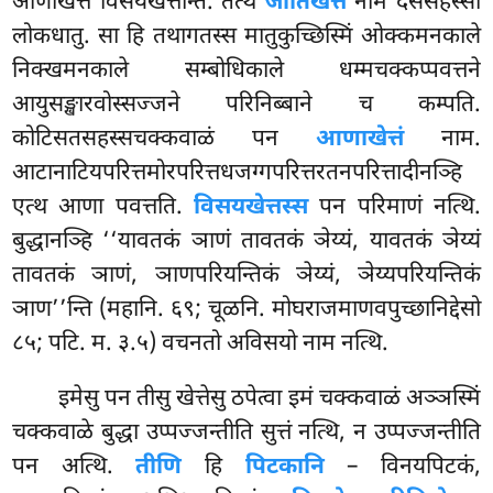
आणाखेत्तं विसयखेत्तन्ति. तत्थ
जातिखेत्तं
नाम दससहस्सी
लोकधातु. सा हि तथागतस्स मातुकुच्छिस्मिं ओक्कमनकाले
निक्खमनकाले सम्बोधिकाले धम्मचक्कप्पवत्तने
आयुसङ्खारवोस्सज्जने परिनिब्बाने च कम्पति.
कोटिसतसहस्सचक्कवाळं पन
आणाखेत्तं
नाम.
आटानाटियपरित्तमोरपरित्तधजग्गपरित्तरतनपरित्तादीनञ्हि
एत्थ आणा पवत्तति.
विसयखेत्तस्स
पन परिमाणं नत्थि.
बुद्धानञ्हि ‘‘यावतकं ञाणं तावतकं ञेय्यं, यावतकं ञेय्यं
तावतकं ञाणं, ञाणपरियन्तिकं ञेय्यं, ञेय्यपरियन्तिकं
ञाण’’न्ति (महानि. ६९; चूळनि. मोघराजमाणवपुच्छानिद्देसो
८५; पटि. म. ३.५) वचनतो अविसयो नाम नत्थि.
इमेसु
पन तीसु खेत्तेसु ठपेत्वा इमं चक्कवाळं अञ्ञस्मिं
चक्कवाळे बुद्धा उप्पज्जन्तीति सुत्तं नत्थि, न उप्पज्जन्तीति
पन अत्थि.
तीणि
हि
पिटकानि
– विनयपिटकं,