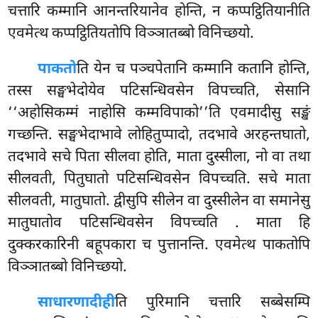
चत्तारि कम्मानि आनन्तरियानेव होन्ति, न कप्पट्ठितियानीति
एवमेत्थ कप्पट्ठितियतोपि विञ्ञातब्बो विनिच्छयो.
पाकतो
ति येन च पञ्चपेतानि कम्मानि कतानि होन्ति,
तस्स सङ्घभेदोयेव पटिसन्धिवसेन विपच्चति, सेसानि
‘‘अहोसिकम्मं नाहोसि कम्मविपाको’’ति एवमादीसु सङ्खं
गच्छन्ति. सङ्घभेदाभावे लोहितुप्पादो, तदभावे अरहन्तघातो,
तदभावे सचे पिता सीलवा होति, माता दुस्सीला, नो वा तथा
सीलवती, पितुघातो पटिसन्धिवसेन विपच्चति. सचे माता
सीलवती, मातुघातो. द्वीसुपि सीलेन वा दुस्सीलेन वा समानेसु
मातुघातोव पटिसन्धिवसेन विपच्चति
. माता हि
दुक्करकारिनी बहूपकारा च पुत्तानन्ति. एवमेत्थ पाकतोपि
विञ्ञातब्बो विनिच्छयो.
साधारणादीही
ति पुरिमानि चत्तारि सब्बेसम्पि