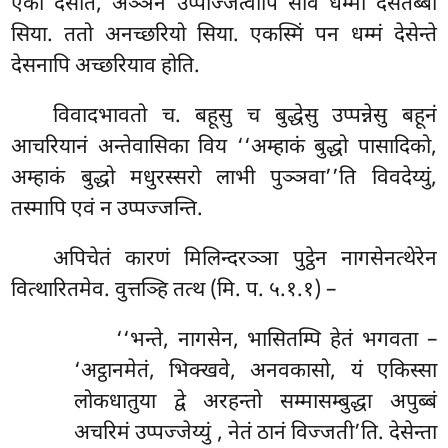
एको देसेति, अञ्ञेन उप्पज्जित्वापि सोव धम्मो देसेतब्बो
सिया. ततो अनच्छरियो सिया. एकस्मिं पन धम्मं देसेन्ते
देसनापि अच्छरियाव होति.
विवादभावतो च. बहूसु च बुद्धेसु उप्पन्नेसु बहूनं
आचरियानं अन्तेवासिका विय ‘‘अम्हाकं बुद्धो पासादिको,
अम्हाकं बुद्धो मधुरस्सरो लाभी पुञ्ञवा’’ति विवदेय्युं,
तस्मापि एवं न उप्पज्जन्ति.
अपिचेतं कारणं मिलिन्दरञ्ञा पुट्ठेन नागसेनत्थेरेन
वित्थारितमेव. वुत्तञ्हि तत्थ (मि. प. ५.१.१) –
‘‘भन्ते, नागसेन, भासितम्पि हेतं भगवता –
‘अट्ठानमेतं, भिक्खवे, अनवकासो, यं एकिस्सा
लोकधातुया द्वे अरहन्तो सम्मासम्बुद्धा अपुब्बं
अचरिमं उप्पज्जेय्युं
, नेतं ठानं विज्जती’ति. देसेन्ता