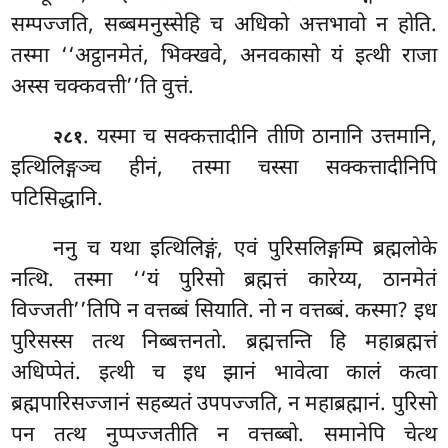
सम्पज्जति, सब्बमनुस्सेहि च अधिको अत्तभावो न होति.
तस्मा ‘‘अट्ठानमेतं, भिक्खवे, अनवकासो यं इत्थी राजा
अस्स चक्कवत्ती’’ति वुत्तं.
. यस्मा च सक्कत्तादीनि तीणि ठानानि उत्तमानि,
२८१
इत्थिलिङ्गञ्च हीनं, तस्मा चस्सा सक्कत्तादीनिपि
पटिसिद्धानि.
ननु च यथा इत्थिलिङ्गं, एवं पुरिसलिङ्गम्पि ब्रह्मलोके
नत्थि. तस्मा ‘‘यं पुरिसो ब्रह्मत्तं कारेय्य, ठानमेतं
विज्जती’’तिपि न वत्तब्बं सियाति. नो न वत्तब्बं. कस्मा? इध
पुरिसस्स तत्थ निब्बत्तनतो. ब्रह्मत्तन्ति हि महाब्रह्मत्तं
अधिप्पेतं. इत्थी च इध झानं भावेत्वा कालं कत्वा
ब्रह्मपारिसज्जानं सहब्यतं उपपज्जति, न महाब्रह्मानं. पुरिसो
पन तत्थ नुप्पज्जतीति न वत्तब्बो. समानेपि चेत्थ