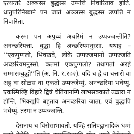
एत्थन्तरे अञ्ञस्स बुद्धस्स उप्पत्ति निवारिताव होति.
धातुपरिनिब्बाने पन जाते अञ्ञस्स बुद्धस्स उप्पत्ति न
निवारिता.
कस्मा
पन अपुब्बं अचरिमं न उप्पज्जन्तीति?
अनच्छरियत्ता. बुद्धा हि अच्छरियमनुस्सा. यथाह –
‘‘एकपुग्गलो, भिक्खवे, लोके उप्पज्जमानो उप्पज्जति
अच्छरियमनुस्सो. कतमो एकपुग्गलो? तथागतो अरहं
सम्मासम्बुद्धो’’ति (अ. नि. १.१७२). यदि च द्वे वा चत्तारो वा
अट्ठ वा सोळस वा एकतो उप्पज्जेय्युं, अनच्छरिया भवेय्युं.
एकस्मिञ्हि विहारे द्विन्नं चेतियानम्पि लाभसक्कारो उळारा न
होन्ति, भिक्खूपि बहुताय अनच्छरिया जाता, एवं बुद्धापि
भवेय्युं. तस्मा न उप्पज्जन्ति.
देसनाय
च विसेसाभावतो. यञ्हि सतिपट्ठानादिकं धम्मं