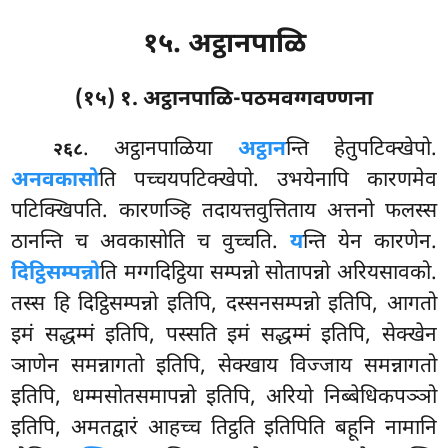
१५. अट्ठानपाळि
(१५) १. अट्ठानपाळि-पठमवग्गवण्णना
. अट्ठानपाळिया
अट्ठान
न्ति हेतुपटिक्खेपो.
२६८
अनवकासो
ति पच्चयपटिक्खेपो. उभयेनापि कारणमेव
पटिक्खिपति. कारणञ्हि तदायत्तवुत्तिताय अत्तनो फलस्स
ठानन्ति च अवकासोति च वुच्चति.
य
न्ति येन कारणेन.
दिट्ठिसम्पन्नो
ति मग्गदिट्ठिया सम्पन्नो सोतापन्नो अरियसावको.
तस्स हि दिट्ठिसम्पन्नो इतिपि, दस्सनसम्पन्नो इतिपि, आगतो
इमं सद्धम्मं इतिपि, पस्सति इमं सद्धम्मं इतिपि, सेक्खेन
ञाणेन समन्नागतो इतिपि, सेक्खाय विज्जाय समन्नागतो
इतिपि, धम्मसोतसमापन्नो इतिपि, अरियो निब्बेधिकपञ्ञो
इतिपि, अमतद्वारं आहच्च तिट्ठति इतिपिति बहूनि नामानि