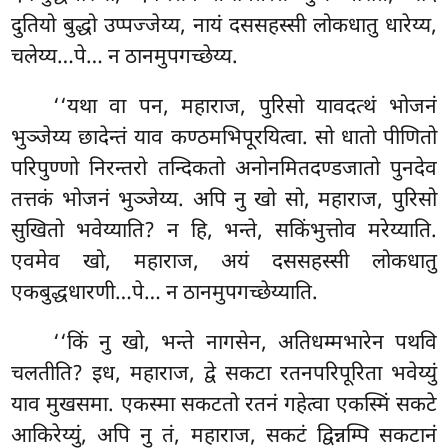
दुतियो बुद्धो उप्पज्जेय्य, नायं दससहस्सी लोकधातु धारेय्य,
चलेय्य…पे… न ठानमुपगच्छेय्य.
‘‘यथा वा पन, महाराज, पुरिसो यावदत्थं भोजनं
भुञ्जेय्य छादेन्तं याव कण्ठमभिपूरयित्वा. सो धातो पीणितो
परिपुण्णो निरन्तरो तन्दिकतो अनोनमितदण्डजातो पुनदेव
तत्तकं भोजनं भुञ्जेय्य. अपि नु खो सो, महाराज, पुरिसो
सुखितो भवेय्याति? न हि, भन्ते, सकिंभुत्तोव मरेय्याति.
एवमेव खो, महाराज, अयं दससहस्सी लोकधातु
एकबुद्धधारणी…पे… न ठानमुपगच्छेय्याति.
‘‘किं
नु खो, भन्ते नागसेन, अतिधम्मभारेन पथवि
चलतीति? इध, महाराज, द्वे सकटा रतनपरिपूरिता भवेय्युं
याव मुखसमा. एकस्मा सकटतो रतनं गहेत्वा एकस्मिं सकटे
आकिरेय्युं, अपि नु तं, महाराज, सकटं द्विन्नम्पि सकटानं