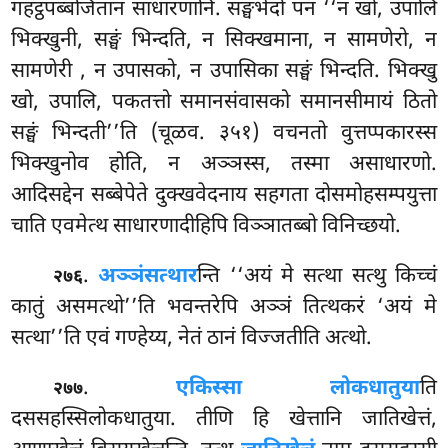
गहट्ठपब्बजितानं साधारणानि. सङ्घभेदो पन ‘‘न खो, उपालि
भिक्खुनी, सङ्घं भिन्दति, न सिक्खमाना, न सामणेरो, न
सामणेरी
, न उपासको, न उपासिका सङ्घं भिन्दति. भिक्खु
खो, उपालि, पकतत्तो समानसंवासको समानसीमायं ठितो
सङ्घं भिन्दती’’ति (चूळव. ३५१) वचनतो वुत्तप्पकारस्स
भिक्खुनोव होति, न अञ्ञस्स, तस्मा असाधारणो.
आदिसद्देन सब्बेपेते दुक्खवेदनाय सहगता दोसमोहसम्पयुत्ता
चाति एवमेत्थ साधारणादीहिपि विञ्ञातब्बो विनिच्छयो.
.
अञ्ञं
सत्थार
न्ति ‘‘अयं मे सत्था सत्थु किच्चं
२७६
कातुं असमत्थो’’ति भवन्तरेपि अञ्ञं तित्थकरं ‘अयं मे
सत्था’’ति एवं गण्हेय्य, नेतं ठानं विज्जतीति अत्थो.
.
एकिस्सा लोकधातुया
ति
२७७
दससहस्सिलोकधातुया. तीणि हि खेत्तानि जातिखेत्तं,