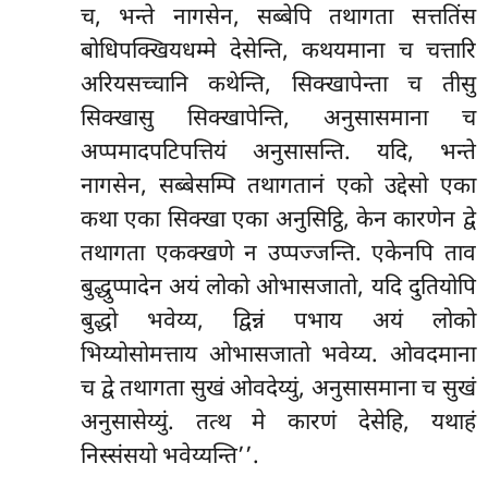
च, भन्ते नागसेन, सब्बेपि तथागता सत्ततिंस
बोधिपक्खियधम्मे देसेन्ति, कथयमाना च चत्तारि
अरियसच्चानि कथेन्ति, सिक्खापेन्ता च तीसु
सिक्खासु सिक्खापेन्ति, अनुसासमाना च
अप्पमादपटिपत्तियं अनुसासन्ति. यदि, भन्ते
नागसेन, सब्बेसम्पि तथागतानं एको उद्देसो एका
कथा एका सिक्खा एका अनुसिट्ठि, केन कारणेन द्वे
तथागता एकक्खणे न उप्पज्जन्ति. एकेनपि ताव
बुद्धुप्पादेन अयं लोको ओभासजातो, यदि दुतियोपि
बुद्धो भवेय्य, द्विन्नं पभाय अयं लोको
भिय्योसोमत्ताय ओभासजातो भवेय्य. ओवदमाना
च द्वे तथागता सुखं ओवदेय्युं, अनुसासमाना च
सुखं
अनुसासेय्युं. तत्थ मे कारणं देसेहि, यथाहं
निस्संसयो भवेय्यन्ति’’.