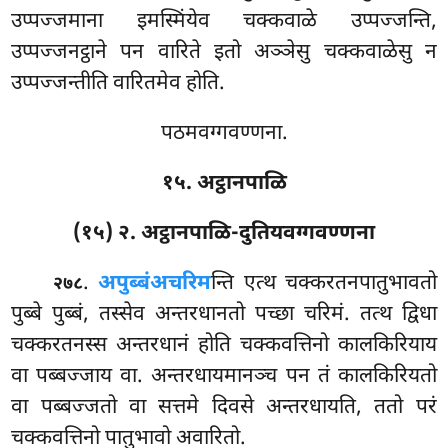
उप्पज्जमाना इमस्मिंयेव चक्कवाळे उप्पज्जन्ति,
उप्पज्जनट्ठाने पन वारिते इतो अञ्ञेसु चक्कवाळेसु न
उप्पज्जन्तीति वारितमेव होति.
पठमवग्गवण्णना.
१५. अट्ठानपाळि
(१५) २. अट्ठानपाळि-दुतियवग्गवण्णना
.
अपुब्बं
अचरिम
न्ति एत्थ चक्करतनपातुभावतो
२७८
पुब्बे पुब्बं, तस्सेव अन्तरधानतो पच्छा चरिमं. तत्थ द्विधा
चक्करतनस्स अन्तरधानं होति चक्कवत्तिनो कालकिरियाय
वा पब्बज्जाय वा. अन्तरधायमानञ्च पन तं कालकिरियतो
वा पब्बज्जतो वा सत्तमे दिवसे अन्तरधायति, ततो परं
चक्कवत्तिनो पातुभावो अवारितो.