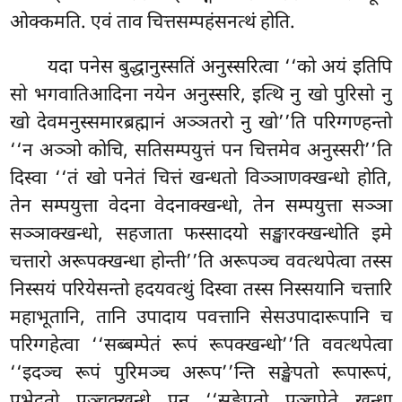
ओक्कमति. एवं ताव चित्तसम्पहंसनत्थं होति.
यदा पनेस बुद्धानुस्सतिं अनुस्सरित्वा ‘‘को अयं
इतिपि
सो भगवातिआदिना नयेन अनुस्सरि, इत्थि नु खो पुरिसो नु
खो देवमनुस्समारब्रह्मानं अञ्ञतरो नु खो’’ति परिग्गण्हन्तो
‘‘न अञ्ञो कोचि, सतिसम्पयुत्तं पन चित्तमेव अनुस्सरी’’ति
दिस्वा ‘‘तं खो पनेतं चित्तं खन्धतो विञ्ञाणक्खन्धो होति,
तेन सम्पयुत्ता वेदना वेदनाक्खन्धो, तेन सम्पयुत्ता सञ्ञा
सञ्ञाक्खन्धो, सहजाता फस्सादयो सङ्खारक्खन्धोति इमे
चत्तारो अरूपक्खन्धा होन्ती’’ति अरूपञ्च ववत्थपेत्वा तस्स
निस्सयं परियेसन्तो हदयवत्थुं दिस्वा तस्स निस्सयानि चत्तारि
महाभूतानि, तानि उपादाय पवत्तानि सेसउपादारूपानि च
परिग्गहेत्वा ‘‘सब्बम्पेतं रूपं रूपक्खन्धो’’ति ववत्थपेत्वा
‘‘इदञ्च रूपं पुरिमञ्च अरूप’’न्ति सङ्खेपतो रूपारूपं,