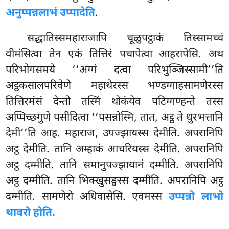
अनुप्पन्नलाभं उप्पादेति
.
सद्धातिस्समहाराजापि चूळुपट्ठाकं तिस्सामच्चं
वीमंसित्वा तेन एकं तित्तिरं पचापेत्वा आहरापेसि. अथ
परिभोगसमये ‘‘अग्गं दत्वा परिभुञ्जिस्सामी’’ति
अट्ठकसालपरिवेणे महाथेरस्स भण्डग्गाहसामणेरस्स
तित्तिरमंसं देन्तो तस्मिं थोकंयेव पटिग्गण्हन्ते तस्स
अप्पिच्छगुणे पसीदित्वा ‘‘पसन्नोस्मि, तात, अट्ठ ते धुरभत्तानि
देमी’’ति आह. महाराज, उपज्झायस्स देमीति. अपरानिपि
अट्ठ देमीति. तानि अम्हाकं आचरियस्स देमीति. अपरानिपि
अट्ठ दम्मीति. तानि समानुपज्झायानं दम्मीति. अपरानिपि
अट्ठ दम्मीति. तानि
भिक्खुसङ्घस्स दम्मीति. अपरानिपि अट्ठ
दम्मीति. सामणेरो अधिवासेसि. एवमस्स
उप्पन्नो लाभो
थावरो होति.