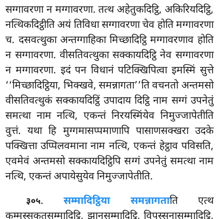
सग्गावरणा न मग्गावरणा. तत्थ अहेतुकदिट्ठि, अकिरियदिट्ठि,
नत्थिकदिट्ठीति अयं तिविधा सग्गावरणा चेव होति मग्गावरणा
च. दसवत्थुका अन्तग्गाहिका मिच्छादिट्ठि मग्गावरणाव होति
न सग्गावरणा. वीसतिवत्थुका सक्कायदिट्ठि नेव सग्गावरणा
न मग्गावरणा. इदं पन विधानं पटिक्खिपित्वा इमस्मिं सुत्ते
‘‘मिच्छादिट्ठिया, भिक्खवे, समन्नागता’’ति वचनतो अन्तमसो
वीसतिवत्थुकं सक्कायदिट्ठिं उपादाय दिट्ठि नाम सग्गं उपनेतुं
समत्था नाम नत्थि, एकन्तं
निरयस्मिंयेव निमुज्जापेतीति
वुत्तं. यथा हि मुग्गमासप्पमाणापि पासाणसक्खरा उदके
पक्खित्ता उप्पिलवमाना नाम नत्थि, एकन्तं हेट्ठाव
पविसति,
एवमेवं अन्तमसो सक्कायदिट्ठिपि सग्गं उपनेतुं समत्था नाम
नत्थि, एकन्तं अपायेसुयेव निमुज्जापेतीति.
.
सम्मादिट्ठिया समन्नागता
ति एत्थ
३०५
कम्मस्सकतसम्मादिट्ठि, झानसम्मादिट्ठि, विपस्सनासम्मादिट्ठि,