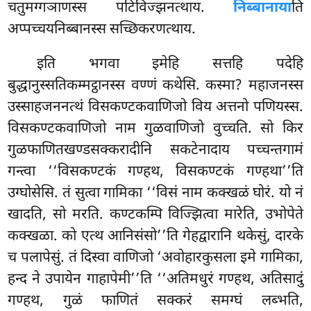
चतुमग्गञाणस्स पटिविज्झनत्थाय.
निब्बानाया
ति
अप्पच्चयनिब्बानस्स सच्छिकरणत्थाय.
इति भगवा इमेहि सत्तहि पदेहि
बुद्धानुस्सतिकम्मट्ठानस्स वण्णं कथेसि. कस्मा? महाजनस्स
उस्साहजननत्थं विसकण्टकवाणिजो विय अत्तनो पणियस्स.
विसकण्टकवाणिजो नाम गुळवाणिजो वुच्चति. सो किर
गुळफाणितखण्डसक्करादीनि सकटेनादाय पच्चन्तगामं
गन्त्वा ‘‘विसकण्टकं गण्हथ, विसकण्टकं गण्हथा’’ति
उग्घोसेसि. तं सुत्वा गामिका ‘‘विसं नाम कक्खळं घोरं. यो नं
खादति, सो मरति. कण्टकम्पि विज्झित्वा मारेति, उभोपेते
कक्खळा. को एत्थ आनिसंसो’’ति गेहद्वारानि थकेसुं, दारके
च पलापेसुं. तं दिस्वा वाणिजो ‘अवोहारकुसला इमे गामिका,
हन्द ने उपायेन गाहापेमी’’ति ‘‘अतिमधुरं गण्हथ, अतिसादुं
गण्हथ, गुळं फाणितं सक्करं समग्घं लब्भति,