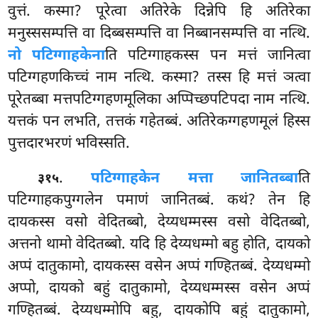
वुत्तं. कस्मा? पूरेत्वा अतिरेके दिन्नेपि हि अतिरेका
मनुस्ससम्पत्ति वा दिब्बसम्पत्ति वा निब्बानसम्पत्ति वा नत्थि.
नो पटिग्गाहकेना
ति पटिग्गाहकस्स पन मत्तं जानित्वा
पटिग्गहणकिच्चं नाम नत्थि. कस्मा? तस्स हि मत्तं ञत्वा
पूरेतब्बा मत्तपटिग्गहणमूलिका अप्पिच्छपटिपदा नाम नत्थि.
यत्तकं पन लभति, तत्तकं गहेतब्बं. अतिरेकग्गहणमूलं हिस्स
पुत्तदारभरणं भविस्सति.
.
पटिग्गाहकेन मत्ता जानितब्बा
ति
३१५
पटिग्गाहकपुग्गलेन पमाणं
जानितब्बं. कथं? तेन हि
दायकस्स वसो वेदितब्बो, देय्यधम्मस्स वसो वेदितब्बो,
अत्तनो थामो वेदितब्बो. यदि हि देय्यधम्मो बहु होति, दायको
अप्पं दातुकामो, दायकस्स वसेन अप्पं गण्हितब्बं. देय्यधम्मो
अप्पो, दायको बहुं दातुकामो, देय्यधम्मस्स वसेन अप्पं
गण्हितब्बं. देय्यधम्मोपि बहु, दायकोपि बहुं दातुकामो,