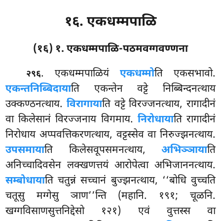
१६. एकधम्मपाळि
(१६) १. एकधम्मपाळि-पठमवग्गवण्णना
. एकधम्मपाळियं
एकधम्मो
ति एकसभावो.
२९६
एकन्तनिब्बिदाया
ति एकन्तेन वट्टे निब्बिन्दनत्थाय
उक्कण्ठनत्थाय.
विरागाया
ति वट्टे विरज्जनत्थाय, रागादीनं
वा किलेसानं विरज्जनाय विगमाय.
निरोधाया
ति
रागादीनं
निरोधाय अप्पवत्तिकरणत्थाय, वट्टस्सेव वा निरुज्झनत्थाय.
उपसमाया
ति किलेसवूपसमनत्थाय,
अभिञ्ञाया
ति
अनिच्चादिवसेन लक्खणत्तयं आरोपेत्वा अभिजाननत्थाय.
सम्बोधाया
ति चतुन्नं सच्चानं बुज्झनत्थाय, ‘‘बोधि वुच्चति
चतूसु मग्गेसु ञाण’’न्ति
(महानि. १९१; चूळनि.
खग्गविसाणसुत्तनिद्देसो १२१) एवं वुत्तस्स वा