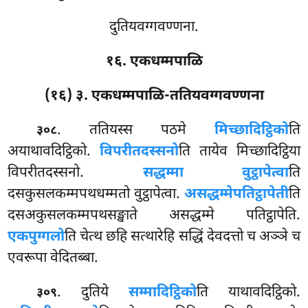
दुतियवग्गवण्णना.
१६. एकधम्मपाळि
(१६) ३. एकधम्मपाळि-ततियवग्गवण्णना
. ततियस्स
पठमे
मिच्छादिट्ठिको
ति
३०८
अयाथावदिट्ठिको.
विपरीतदस्सनो
ति तायेव मिच्छादिट्ठिया
विपरीतदस्सनो.
सद्धम्मा वुट्ठापेत्वा
ति
दसकुसलकम्मपथधम्मतो वुट्ठापेत्वा.
असद्धम्मे
पतिट्ठापेती
ति
दसअकुसलकम्मपथसङ्खाते असद्धम्मे पतिट्ठापेति.
एकपुग्गलो
ति चेत्थ छहि सत्थारेहि सद्धिं देवदत्तो च अञ्ञे च
एवरूपा वेदितब्बा.
. दुतिये
सम्मादिट्ठिको
ति याथावदिट्ठिको.
३०९