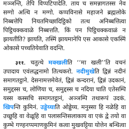
मञ्ञन्ति, तेपि विप्पटिपादेति. ताय च समन्नागतस्स नेव
सग्गो अत्थि न मग्गो. कप्पविनासे महाजने ब्रह्मलोके
निब्बत्तेपि नियतमिच्छादिट्ठिको तत्थ अनिब्बत्तित्वा
पिट्ठिचक्कवाळे निब्बत्तति. किं पन पिट्ठिचक्कवाळं
न
झायतीति? झायति, तस्मिं झायमानेपि एस आकासे एकस्मिं
ओकासे पच्चतियेवाति वदन्ति.
. चतुत्थे
मक्खली
ति ‘‘मा खली’’ति वचनं
३११
उपादाय एवंलद्धनामो तित्थकरो.
नदीमुखे
ति
द्विन्नं नदीनं
समागतट्ठाने. देसनामत्तमेवेतं, द्विन्नं कन्दरानं, द्विन्नं उदकानं,
समुद्दस्स च, लोणिया च, समुद्दस्स च नदिया चाति एतेसम्पि
यस्स कस्सचि समागतट्ठानं, अञ्ञम्पि तथारूपं उदकं.
खिप
न्ति कुमिनं.
उड्डेय्या
ति ओड्डेय्य. मनुस्सा हि नळेहि वा
उच्छूहि वा वेळूहि वा पलासन्तिसलाकाय वा एकं द्वे तयो वा
कुम्भे गण्हनप्पमाणकुमिनं कत्वा मुखवट्टिया योत्तेन बन्धित्वा