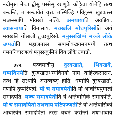
नदीमुखं नेत्वा द्वीसु पस्सेसु खाणुके कोट्टेत्वा योत्तेहि तत्थ
बन्धन्ति, तं सन्धायेतं वुत्तं. तस्मिञ्हि पविट्ठस्स खुद्दकस्स
मच्छस्सापि मोक्खो नत्थि.
अनयाया
ति अवड्ढिया.
ब्यासनाया
ति विनासाय.
मक्खलि मोघपुरिसो
ति अयं
मक्खलि गोसालो तुच्छपुरिसो.
मनुस्सखिप्पं मञ्ञे लोके
उप्पन्नो
ति महाजनस्स सग्गमोक्खगमनमग्गे तत्थ
गमननिवारणत्थं मनुस्सकुमिनं विय लोके उप्पन्नो.
. पञ्चमादीसु
दुरक्खाते, भिक्खवे,
३१२
धम्मविनये
ति दुरक्खातधम्मविनयो नाम बाहिरकसासनं.
तत्थ हि
सत्थापि असब्बञ्ञू होति, धम्मोपि दुरक्खातो,
गणोपि दुप्पटिपन्नो.
यो च समादपेती
ति यो आचरियपुग्गलो
समादपेति.
यञ्च समादपेती
ति यं अन्तेवासिकं समादपेति.
यो च समादपितो तथत्ताय पटिपज्जती
ति यो अन्तेवासिको
आचरियेन समादपितो तस्स वचनं करोन्तो
तथाभावाय