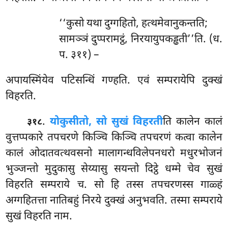
‘‘कुसो यथा दुग्गहितो, हत्थमेवानुकन्तति;
सामञ्ञं दुप्परामट्ठं, निरयायुपकड्ढती’’ति. (ध.
प. ३११) –
अपायस्मिंयेव पटिसन्धिं गण्हति. एवं सम्परायेपि दुक्खं
विहरति.
.
यो
कुसीतो, सो सुखं विहरती
ति कालेन कालं
३१८
वुत्तप्पकारे तपचरणे किञ्चि किञ्चि तपचरणं कत्वा कालेन
कालं ओदातवत्थवसनो मालागन्धविलेपनधरो मधुरभोजनं
भुञ्जन्तो मुदुकासु सेय्यासु सयन्तो दिट्ठे धम्मे चेव सुखं
विहरति सम्पराये च. सो हि तस्स तपचरणस्स गाळ्हं
अग्गहितत्ता नातिबहुं निरये दुक्खं अनुभवति. तस्मा सम्पराये
सुखं विहरति नाम.