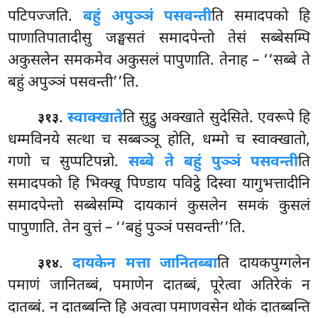
पटिपज्जति.
बहुं अपुञ्ञं पसवन्ती
ति समादपको हि
पाणातिपातादीसु जङ्घसतं समादपेन्तो तेसं सब्बेसम्पि
अकुसलेन समकमेव अकुसलं पापुणाति. तेनाह – ‘‘सब्बे ते
बहुं अपुञ्ञं पसवन्ती’’ति.
.
स्वाक्खाते
ति सुट्ठु अक्खाते सुदेसिते. एवरूपे हि
३१३
धम्मविनये सत्था च सब्बञ्ञू होति, धम्मो च स्वाक्खातो,
गणो च सुप्पटिपन्नो.
सब्बे ते बहुं पुञ्ञं पसवन्ती
ति
समादपको हि भिक्खू पिण्डाय पविट्ठे दिस्वा यागुभत्तादीनि
समादपेन्तो सब्बेसम्पि दायकानं कुसलेन समकं कुसलं
पापुणाति. तेन वुत्तं – ‘‘बहुं पुञ्ञं पसवन्ती’’ति.
.
दायकेन मत्ता जानितब्बा
ति दायकपुग्गलेन
३१४
पमाणं जानितब्बं, पमाणेन दातब्बं, पूरेत्वा अतिरेकं न
दातब्बं. न दातब्बन्ति हि अवत्वा पमाणवसेन थोकं दातब्बन्ति