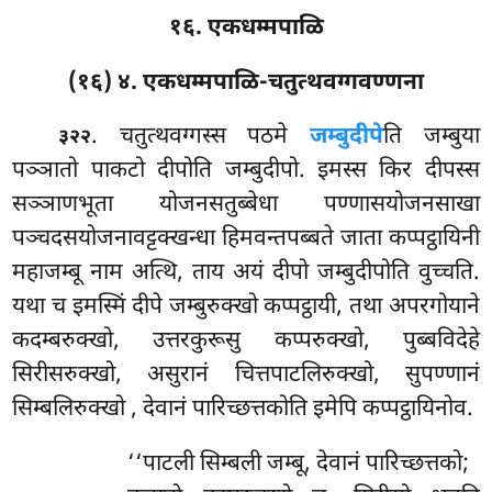
१६. एकधम्मपाळि
(१६) ४. एकधम्मपाळि-चतुत्थवग्गवण्णना
. चतुत्थवग्गस्स
पठमे
जम्बुदीपे
ति जम्बुया
३२२
पञ्ञातो पाकटो दीपोति जम्बुदीपो. इमस्स किर दीपस्स
सञ्ञाणभूता योजनसतुब्बेधा पण्णासयोजनसाखा
पञ्चदसयोजनावट्टक्खन्धा हिमवन्तपब्बते जाता कप्पट्ठायिनी
महाजम्बू नाम अत्थि, ताय अयं दीपो जम्बुदीपोति वुच्चति.
यथा च इमस्मिं दीपे जम्बुरुक्खो कप्पट्ठायी, तथा अपरगोयाने
कदम्बरुक्खो, उत्तरकुरूसु कप्परुक्खो, पुब्बविदेहे
सिरीसरुक्खो, असुरानं चित्तपाटलिरुक्खो, सुपण्णानं
सिम्बलिरुक्खो
, देवानं पारिच्छत्तकोति इमेपि कप्पट्ठायिनोव.
‘‘पाटली सिम्बली जम्बू, देवानं पारिच्छत्तको;