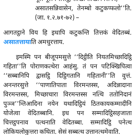
असातसन्निवासेन, तेनम्बो कटुकप्फलो’’ति.
(जा. १.२.७१-७२) –
आगतट्ठाने
विय हि इधापि कटुकन्ति तित्तकं वेदितब्बं.
असातत्ताया
ति अमधुरत्ताय.
इमस्मि पन बीजूपमसुत्ते ‘‘दिट्ठीति नियतमिच्छादिट्ठि
गहिता’’ति पोराणकत्थेरा आहंसु. तं पन पटिक्खिपित्वा
‘‘सब्बानिपि द्वासट्ठि दिट्ठिगतानि गहितानी’’ति वुत्तं.
अनन्तरसुत्ते ‘‘पाणातिपाता विरमन्तस्स, अदिन्नादाना
विरमन्तस्स, मिच्छाचारा विरमन्तस्स नत्थि ततोनिदानं
पुञ्ञ’’न्तिआदिना नयेन यथादिट्ठियं ठितकायकम्मादीनि
योजेत्वा वेदितब्बानि. इध पन सम्मादिट्ठिसहजाता
चित्तट्ठपनाव पत्थनाति वेदितब्बा. सम्मादिट्ठि पनेत्थ
लोकियलोकुत्तरा कथिता. सेसं सब्बत्थ उत्तानत्थमेवाति.