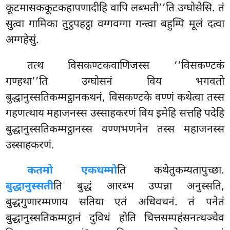
कूटमासककूटकहापणादीहि वापि लब्भती’’ति उग्घोसेसि. तं
सुत्वा गामिका तुट्ठपहट्ठा वग्गवग्गा गन्त्वा बहुम्पि मूलं दत्वा
अग्गहेसुं.
तत्थ विसकण्टकवाणिजस्स ‘‘विसकण्टकं
गण्हथा’’ति उग्घोसनं विय भगवतो
बुद्धानुस्सतिकम्मट्ठानकथनं, विसकण्टके वण्णं कथेत्वा तस्स
गहणत्थाय महाजनस्स
उस्साहकरणं
विय इमेहि सत्तहि पदेहि
बुद्धानुस्सतिकम्मट्ठानस्स वण्णभणनेन तस्स महाजनस्स
उस्साहकरणं.
कतमो एकधम्मो
ति कथेतुकम्यतापुच्छा.
बुद्धानुस्सती
ति बुद्धं आरब्भ उप्पन्ना अनुस्सति,
बुद्धगुणारम्मणाय सतिया एतं अधिवचनं. तं पनेतं
बुद्धानुस्सतिकम्मट्ठानं दुविधं होति चित्तसम्पहंसनत्थञ्चेव