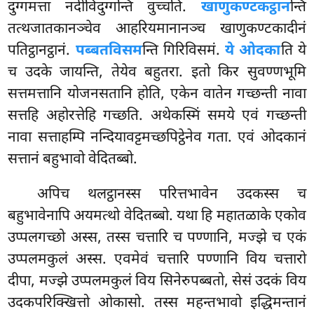
दुग्गमत्ता नदीविदुग्गन्ति वुच्चति.
खाणुकण्टकट्ठान
न्ति
तत्थजातकानञ्चेव आहरियमानानञ्च खाणुकण्टकादीनं
पतिट्ठानट्ठानं.
पब्बतविसम
न्ति गिरिविसमं.
ये ओदका
ति ये
च उदके जायन्ति, तेयेव बहुतरा. इतो किर सुवण्णभूमि
सत्तमत्तानि योजनसतानि होति, एकेन वातेन गच्छन्ती नावा
सत्तहि अहोरत्तेहि गच्छति. अथेकस्मिं
समये एवं गच्छन्ती
नावा सत्ताहम्पि नन्दियावट्टमच्छपिट्ठेनेव गता. एवं ओदकानं
सत्तानं बहुभावो वेदितब्बो.
अपिच थलट्ठानस्स परित्तभावेन उदकस्स च
बहुभावेनापि अयमत्थो वेदितब्बो. यथा हि महातळाके एकोव
उप्पलगच्छो
अस्स, तस्स चत्तारि च पण्णानि, मज्झे च एकं
उप्पलमकुलं अस्स. एवमेवं चत्तारि पण्णानि विय चत्तारो
दीपा, मज्झे उप्पलमकुलं विय सिनेरुपब्बतो, सेसं उदकं विय
उदकपरिक्खित्तो ओकासो. तस्स महन्तभावो इद्धिमन्तानं