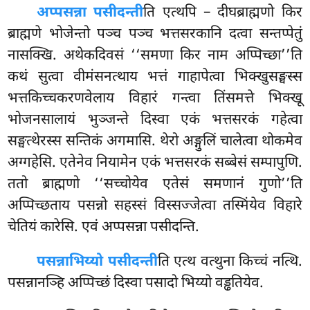
अप्पसन्ना पसीदन्ती
ति एत्थपि – दीघब्राह्मणो किर
ब्राह्मणे भोजेन्तो पञ्च पञ्च भत्तसरकानि दत्वा सन्तप्पेतुं
नासक्खि. अथेकदिवसं ‘‘समणा किर नाम अप्पिच्छा’’ति
कथं सुत्वा वीमंसनत्थाय भत्तं गाहापेत्वा भिक्खुसङ्घस्स
भत्तकिच्चकरणवेलाय विहारं गन्त्वा तिंसमत्ते भिक्खू
भोजनसालायं भुञ्जन्ते दिस्वा एकं भत्तसरकं गहेत्वा
सङ्घत्थेरस्स सन्तिकं अगमासि. थेरो अङ्गुलिं चालेत्वा थोकमेव
अग्गहेसि. एतेनेव नियामेन एकं भत्तसरकं सब्बेसं सम्पापुणि.
ततो ब्राह्मणो ‘‘सच्चोयेव एतेसं समणानं गुणो’’ति
अप्पिच्छताय पसन्नो सहस्सं विस्सज्जेत्वा तस्मिंयेव विहारे
चेतियं कारेसि. एवं अप्पसन्ना पसीदन्ति.
पसन्ना
भिय्यो पसीदन्ती
ति एत्थ वत्थुना किच्चं नत्थि.
पसन्नानञ्हि अप्पिच्छं दिस्वा पसादो भिय्यो वड्ढतियेव.