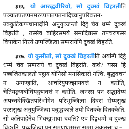
.
यो आरद्धवीरियो, सो दुक्खं विहरती
ति
३१६
पञ्चातपतप्पनमरुप्पपातपतनादिच्चानुपरिवत्तन-
उक्कुटिकप्पधानादीनि अनुयुञ्जन्तो दिट्ठे चेव धम्मे दुक्खं
विहरति
, तस्सेव बाहिरसमये समादिन्नस्स तपचरणस्स
विपाकेन निरये उप्पज्जित्वा सम्परायेपि दुक्खं विहरति.
.
यो कुसीतो, सो दुक्खं विहरती
ति अयम्पि दिट्ठे
३१७
धम्मे चेव सम्पराये च दुक्खं विहरति. कथं? यस्स हि
पब्बजितकालतो पट्ठाय योनिसो मनसिकारो नत्थि, बुद्धवचनं
न उग्गण्हाति, आचरियुपज्झायवत्तं न करोति,
चेतियङ्गणबोधियङ्गणवत्तं न करोति. जनस्स पन सद्धादेय्यं
अपच्चवेक्खितपरिभोगेन परिभुञ्जित्वा दिवसं सेय्यसुखं
पस्ससुखं अनुयुञ्जित्वा पबुद्धकाले तयो वितक्के वितक्केति.
सो कतिपाहेनेव
भिक्खुभावा चवति? एवं दिट्ठधम्मे च दुक्खं
विहरति. पब्बजित्वा पन समणधम्मस्स सम्मा अकतत्ता च –