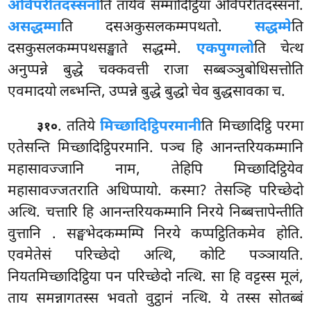
अविपरीतदस्सनो
ति तायेव सम्मादिट्ठिया अविपरीतदस्सनो.
असद्धम्मा
ति दसअकुसलकम्मपथतो.
सद्धम्मे
ति
दसकुसलकम्मपथसङ्खाते सद्धम्मे.
एकपुग्गलो
ति चेत्थ
अनुप्पन्ने बुद्धे चक्कवत्ती राजा सब्बञ्ञुबोधिसत्तोति
एवमादयो लब्भन्ति, उप्पन्ने बुद्धे बुद्धो चेव बुद्धसावका च.
. ततिये
मिच्छादिट्ठिपरमानी
ति मिच्छादिट्ठि परमा
३१०
एतेसन्ति मिच्छादिट्ठिपरमानि. पञ्च हि आनन्तरियकम्मानि
महासावज्जानि नाम, तेहिपि मिच्छादिट्ठियेव
महासावज्जतराति अधिप्पायो. कस्मा? तेसञ्हि परिच्छेदो
अत्थि. चत्तारि हि आनन्तरियकम्मानि निरये निब्बत्तापेन्तीति
वुत्तानि
. सङ्घभेदकम्मम्पि निरये कप्पट्ठितिकमेव होति.
एवमेतेसं परिच्छेदो अत्थि, कोटि पञ्ञायति.
नियतमिच्छादिट्ठिया पन परिच्छेदो नत्थि. सा हि वट्टस्स मूलं,
ताय समन्नागतस्स भवतो वुट्ठानं नत्थि. ये तस्स सोतब्बं