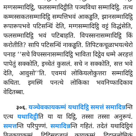
मग्गसम्मादिट्ठि, फलसम्मादिट्ठीति पञ्चविधा सम्मादिट्ठि. तत्थ
कम्मस्सकतसम्मादिट्ठि सम्पत्तिभवं आकड्ढति, झानसम्मादिट्ठि
रूपारूपभवे पटिसन्धिं देति, मग्गसम्मादिट्ठि वट्टं विद्धंसेति,
फलसम्मादिट्ठि भवं पटिबाहति. विपस्सनासम्मादिट्ठि किं
करोतीति? सापि पटिसन्धिं नाकड्ढति. तिपिटकचूळाभयत्थेरो
पनाह ‘‘सचे विपस्सनासम्मादिट्ठि भाविता दिट्ठेव धम्मे अरहत्तं
पापेतुं सक्कोति, इच्चेतं कुसलं. सचे न सक्कोति, सत्त भवे
देति, आवुसो’’ति. एवमयं लोकियलोकुत्तरा सम्मादिट्ठि
कथिता. इमस्मिं पनत्थे लोकिका भवनिप्फादिकाव
वेदितब्बा.
.
यञ्चेव
कायकम्मं यथादिट्ठि समत्तं समादिन्न
न्ति
३०६
एत्थ
यथादिट्ठी
ति या या दिट्ठि, तस्सा तस्सा अनुरूपं.
समत्त
न्ति परिपुण्णं.
समादिन्न
न्ति गहितं. तदेतं यथादिट्ठियं