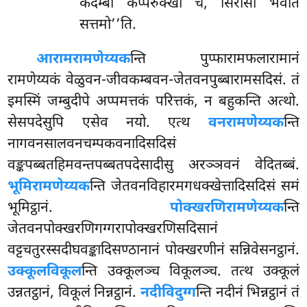
कदम्बो कप्परुक्खो च, सिरीसो भवति
सत्तमो’’ति.
आरामरामणेय्यक
न्ति पुप्फारामफलारामानं
रामणेय्यकं वेळुवन-जीवकम्बवन-जेतवनपुब्बारामसदिसं. तं
इमस्मिं जम्बुदीपे अप्पमत्तकं परित्तकं, न बहुकन्ति अत्थो.
सेसपदेसुपि एसेव नयो. एत्थ
वनरामणेय्यक
न्ति
नागवनसालवनचम्पकवनादिसदिसं
वङ्कपब्बतहिमवन्तपब्बतपदेसादीसु अरञ्ञवनं वेदितब्बं.
भूमिरामणेय्यक
न्ति जेतवनविहारमगधक्खेत्तादिसदिसं समं
भूमिट्ठानं.
पोक्खरणिरामणेय्यक
न्ति
जेतवनपोक्खरणिगग्गरापोक्खरणिसदिसानं
वट्टचतुरस्सदीघवङ्कादिसण्ठानानं पोक्खरणीनं सन्निवेसनट्ठानं.
उक्कूलविकूल
न्ति उक्कूलञ्च विकूलञ्च. तत्थ उक्कूलं
उन्नतट्ठानं, विकूलं निन्नट्ठानं.
नदीविदुग्ग
न्ति नदीनं भिन्नट्ठानं तं