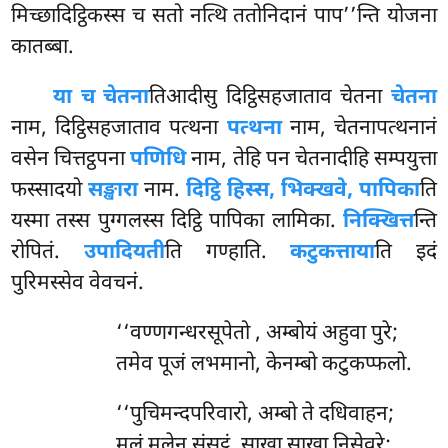
मिच्छादिट्ठिकस्स च सतो नत्थि ततोनिदानं पाप’’न्ति योजना
कातब्बा.
या च चेतना
तिआदीसु दिट्ठिसहजाताव चेतना
चेतना
नाम, दिट्ठिसहजाताव पत्थना
पत्थना
नाम, चेतनापत्थनानं
वसेन चित्तट्ठपना
पणिधि
नाम, तेहि पन चेतनादीहि सम्पयुत्ता
फस्सादयो
सङ्खारा
नाम.
दिट्ठि हिस्स, भिक्खवे, पापिका
ति
यस्मा तस्स पुग्गलस्स दिट्ठि पापिका लामिका.
निक्खित्त
न्ति
रोपितं.
उपादियती
ति गण्हाति.
कटुकत्ताया
ति इदं
पुरिमस्सेव वेवचनं.
‘‘वण्णगन्धरसूपेतो
, अम्बोयं अहुवा पुरे;
तमेव पूजं लभमानो, केनम्बो कटुकप्फलो.
‘‘पुचिमन्दपरिवारो, अम्बो ते दधिवाहन;
मूलं मूलेन संसट्ठं, साखा साखा निसेवरे;