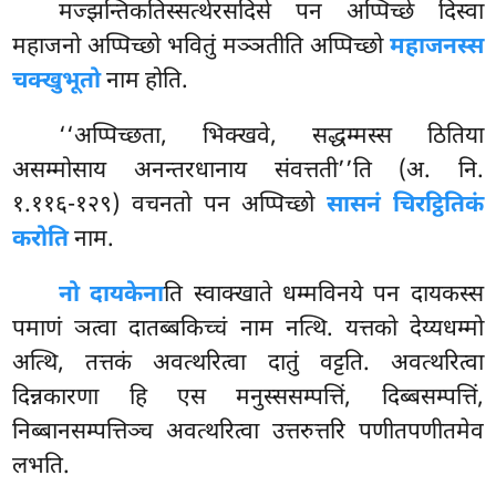
मज्झन्तिकतिस्सत्थेरसदिसे पन अप्पिच्छे दिस्वा
महाजनो
अप्पिच्छो भवितुं मञ्ञतीति अप्पिच्छो
महाजनस्स
चक्खुभूतो
नाम होति.
‘‘अप्पिच्छता, भिक्खवे, सद्धम्मस्स ठितिया
असम्मोसाय अनन्तरधानाय संवत्तती’’ति (अ. नि.
१.११६-१२९) वचनतो पन अप्पिच्छो
सासनं चिरट्ठितिकं
करोति
नाम.
नो दायकेना
ति स्वाक्खाते धम्मविनये पन दायकस्स
पमाणं ञत्वा दातब्बकिच्चं नाम नत्थि. यत्तको देय्यधम्मो
अत्थि, तत्तकं अवत्थरित्वा दातुं वट्टति. अवत्थरित्वा
दिन्नकारणा हि एस मनुस्ससम्पत्तिं, दिब्बसम्पत्तिं,
निब्बानसम्पत्तिञ्च अवत्थरित्वा उत्तरुत्तरि पणीतपणीतमेव
लभति.