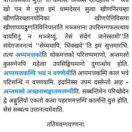
पेत्तिविसयतो मुत्ता’’ति कथेसि. अथस्स एतदहोसि – ‘‘सचे
खो पन मे पुत्ता इमं धम्मदेसनं सुत्वा खीणनिरयम्हा
खीणतिरच्छानयोनिका खीणपेत्तिविसया
खीणापायदुग्गतिविनिपाताति मञ्ञमाना उपरिमग्गफलत्थाय
वायमितुं न मञ्ञेय्युं, तेसं संवेगं जनेस्सामी’’ति
संवेगजननत्थं ‘‘सेय्यथापि, भिक्खवे’’ति इमं सुत्तमारभि.
तत्थ
अप्पमत्तको
ति थोकमत्तको परित्तप्पमाणो, अन्तमसो
कुसग्गेनपि गहेत्वा उपसिङ्घियमानो दुग्गन्धोव होति.
अप्पमत्तकम्पि भवं न वण्णेमी
ति अप्पमत्तकम्पि कालं भवे
पटिसन्धिं न वण्णयामि. इदानिस्स उपमं दस्सेन्तो आह –
अन्तमसो अच्छरासङ्घातमत्तम्पी
ति. सब्बन्तिमेन परिच्छेदेन
द्वे अङ्गुलियो एकतो कत्वा पहरणमत्तम्पि कालन्ति वुत्तं होति.
सेसं सब्बत्थ उत्तानत्थमेवाति.
ततियवग्गवण्णना.