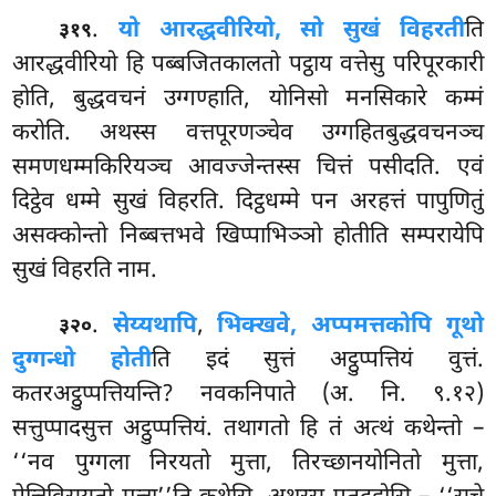
.
यो आरद्धवीरियो, सो सुखं विहरती
ति
३१९
आरद्धवीरियो हि पब्बजितकालतो पट्ठाय वत्तेसु परिपूरकारी
होति, बुद्धवचनं उग्गण्हाति, योनिसो मनसिकारे कम्मं
करोति. अथस्स वत्तपूरणञ्चेव उग्गहितबुद्धवचनञ्च
समणधम्मकिरियञ्च आवज्जेन्तस्स चित्तं पसीदति. एवं
दिट्ठेव धम्मे सुखं विहरति. दिट्ठधम्मे पन अरहत्तं पापुणितुं
असक्कोन्तो निब्बत्तभवे खिप्पाभिञ्ञो होतीति सम्परायेपि
सुखं विहरति नाम.
.
सेय्यथापि
,
भिक्खवे, अप्पमत्तकोपि गूथो
३२०
दुग्गन्धो होती
ति इदं सुत्तं अट्ठुप्पत्तियं वुत्तं.
कतरअट्ठुप्पत्तियन्ति? नवकनिपाते (अ. नि. ९.१२)
सत्तुप्पादसुत्त अट्ठुप्पत्तियं. तथागतो
हि तं अत्थं कथेन्तो –
‘‘नव पुग्गला निरयतो मुत्ता, तिरच्छानयोनितो मुत्ता,