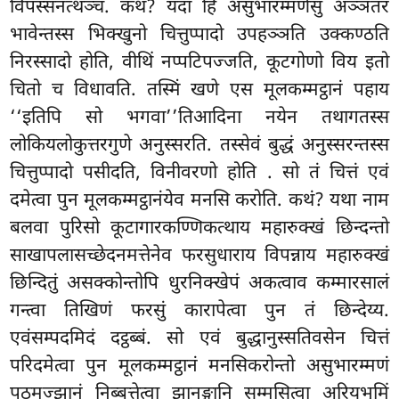
विपस्सनत्थञ्च. कथं? यदा हि असुभारम्मणेसु अञ्ञतरं
भावेन्तस्स भिक्खुनो चित्तुप्पादो उपहञ्ञति उक्कण्ठति
निरस्सादो होति, वीथिं नप्पटिपज्जति, कूटगोणो विय इतो
चितो च विधावति. तस्मिं खणे एस मूलकम्मट्ठानं पहाय
‘‘इतिपि सो भगवा’’तिआदिना नयेन तथागतस्स
लोकियलोकुत्तरगुणे अनुस्सरति. तस्सेवं बुद्धं अनुस्सरन्तस्स
चित्तुप्पादो पसीदति, विनीवरणो होति
. सो तं चित्तं एवं
दमेत्वा पुन मूलकम्मट्ठानंयेव मनसि करोति. कथं? यथा नाम
बलवा पुरिसो कूटागारकण्णिकत्थाय महारुक्खं छिन्दन्तो
साखापलासच्छेदनमत्तेनेव फरसुधाराय विपन्नाय महारुक्खं
छिन्दितुं असक्कोन्तोपि धुरनिक्खेपं अकत्वाव कम्मारसालं
गन्त्वा तिखिणं फरसुं कारापेत्वा पुन तं छिन्देय्य.
एवंसम्पदमिदं दट्ठब्बं. सो एवं बुद्धानुस्सतिवसेन चित्तं
परिदमेत्वा पुन मूलकम्मट्ठानं मनसिकरोन्तो असुभारम्मणं
पठमज्झानं निब्बत्तेत्वा झानङ्गानि सम्मसित्वा अरियभूमिं