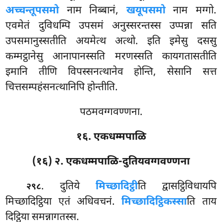
अच्चन्तूपसमो
नाम निब्बानं,
खयूपसमो
नाम मग्गो.
एवमेतं दुविधम्पि उपसमं अनुस्सरन्तस्स उप्पन्ना सति
उपसमानुस्सतीति अयमेत्थ अत्थो. इति इमेसु दससु
कम्मट्ठानेसु आनापानस्सति मरणस्सति कायगतासतीति
इमानि तीणि विपस्सनत्थानेव होन्ति, सेसानि सत्त
चित्तसम्पहंसनत्थानिपि होन्तीति.
पठमवग्गवण्णना.
१६. एकधम्मपाळि
(१६) २. एकधम्मपाळि-दुतियवग्गवण्णना
. दुतिये
मिच्छादिट्ठी
ति द्वासट्ठिविधायपि
२९८
मिच्छादिट्ठिया एतं अधिवचनं.
मिच्छादिट्ठिकस्सा
ति ताय
दिट्ठिया समन्नागतस्स.