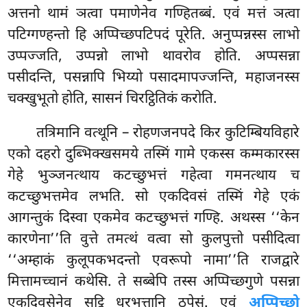
अत्तनो थामं ञत्वा पमाणेनेव गण्हितब्बं. एवं मत्तं ञत्वा
पटिग्गण्हन्तो हि अप्पिच्छपटिपदं पूरेति. अनुप्पन्नस्स लाभो
उप्पज्जति, उप्पन्नो लाभो थावरोव होति. अप्पसन्ना
पसीदन्ति, पसन्नापि भिय्यो पसादमापज्जन्ति, महाजनस्स
चक्खुभूतो होति, सासनं चिरट्ठितिकं करोति.
तत्रिमानि
वत्थूनि – रोहणजनपदे किर कुटिम्बियविहारे
एको दहरो दुब्भिक्खसमये तस्मिं गामे एकस्स कम्मकारस्स
गेहे भुञ्जनत्थाय कटच्छुभत्तं गहेत्वा गमनत्थाय च
कटच्छुभत्तमेव लभति. सो एकदिवसं तस्मिं गेहे एकं
आगन्तुकं दिस्वा एकमेव कटच्छुभत्तं गण्हि. अथस्स ‘‘केन
कारणेना’’ति वुत्ते तमत्थं वत्वा सो कुलपुत्तो पसीदित्वा
‘‘अम्हाकं कुलूपकभदन्तो एवरूपो नामा’’ति राजद्वारे
मित्तामच्चानं कथेसि. ते सब्बेपि तस्स अप्पिच्छगुणे पसन्ना
एकदिवसेनेव सट्ठि धुरभत्तानि ठपेसुं. एवं
अप्पिच्छो