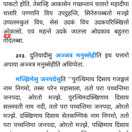
पाकटो होति. तेसञ्हि आकासेन गच्छन्तानं चत्तारो महादीपा
चत्तारि पण्णानि विय उपट्ठहन्ति, सिनेरुपब्बतो मज्झे
उप्पलमकुलं विय, सेसं उदकं विय उदकपरिक्खित्तो
ओकासो. एवं महन्ते उदके जातत्ता ओदकाव बहुतरा
📜
वेदितब्बा.
. दुतियादीसु
अञ्ञत्र मनुस्सेही
ति इध चत्तारो
३२३
अपाया अञ्ञत्र मनुस्सेहीति अधिप्पेता.
मज्झिमेसु जनपदेसू
ति ‘‘पुरत्थिमाय दिसाय गजङ्गलं
नाम निगमो, तस्स परेन महासाला, ततो परा पच्चन्तिमा
जनपदा, ओरतो मज्झे. पुरत्थिमदक्खिणाय दिसाय
सल्लवती नाम नदी, ततो परा पच्चन्तिमा जनपदा, ओरतो
मज्झे. दक्खिणाय दिसाय सेतकण्णिकं नाम निगमो, ततो
परा पच्चन्तिमा जनपदा, ओरतो मज्झे. पच्छिमाय दिसाय