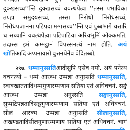
पभेदतो पञ्चक्खन्धे पुन ‘‘सङ्खेपतो पञ्चपेते खन्धा
दुक्खसच्च’’न्ति दुक्खसच्चं ववत्थपेत्वा ‘‘तस्स पभाविका
तण्हा समुदयसच्चं, तस्सा निरोधो निरोधसच्चं,
निरोधपजानना पटिपदा मग्गसच्च’’न्ति एवं पुब्बभागे चत्तारि
च सच्चानि ववत्थपेत्वा पटिपाटिया
अरियभूमिं ओक्कमति.
तदास्स इमं कम्मट्ठानं विपस्सनत्थं नाम होति.
अयं
खो
तिआदि अप्पनावारो वुत्तनयेनेव वेदितब्बो.
.
धम्मानुस्सति
आदीसुपि एसेव नयो. अयं पनेत्थ
२९७
वचनत्थो – धम्मं आरब्भ उप्पन्ना अनुस्सति
धम्मानुस्सति,
स्वाक्खाततादिधम्मगुणारम्मणाय सतिया एतं अधिवचनं. सङ्घं
आरब्भ उप्पन्ना अनुस्सति
सङ्घानुस्सति,
सुप्पटिपन्नतादिसङ्घगुणारम्मणाय सतिया एतं
अधिवचनं.
सीलं आरब्भ उप्पन्ना अनुस्सति
सीलानुस्सति,
अखण्डतादिसीलगुणारम्मणाय
सतिया एतं अधिवचनं. चागं