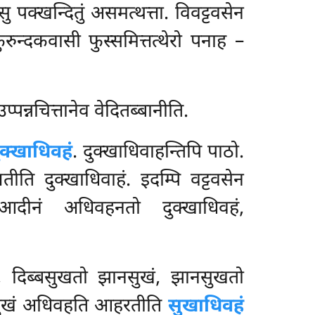
पक्खन्दितुं असमत्थत्ता. विवट्टवसेन
कुरुन्दकवासी फुस्समित्तत्थेरो पनाह –
उप्पन्नचित्तानेव वेदितब्बानीति.
ुक्खाधिवहं
. दुक्खाधिवाहन्तिपि पाठो.
ीति दुक्खाधिवाहं. इदम्पि वट्टवसेन
जातिआदीनं अधिवहनतो दुक्खाधिवहं,
ुखं, दिब्बसुखतो झानसुखं, झानसुखतो
ानसुखं अधिवहति आहरतीति
सुखाधिवहं