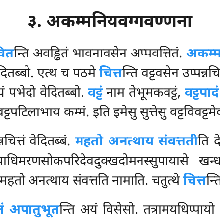
३. अकम्मनियवग्गवण्णना
ित
न्ति अवड्ढितं भावनावसेन अप्पवत्तितं.
अकम्म
ेदितब्बो. एत्थ च पठमे
चित्त
न्ति वट्टवसेन उप्पन्नचित
 अयं पभेदो वेदितब्बो.
वट्टं
नाम तेभूमकवट्टं,
वट्टपादं
्टपटिलाभाय कम्मं. इति इमेसु सुत्तेसु वट्टविवट्टम
नचित्तं वेदितब्बं.
महतो अनत्थाय संवत्तती
ति द
याधिमरणसोकपरिदेवदुक्खदोमनस्सुपायासे खन्ध
 महतो अनत्थाय संवत्तति नामाति. चतुत्थे
चित्त
न्त
ं अपातुभूत
न्ति अयं विसेसो. तत्रामयधिप्पायो – 