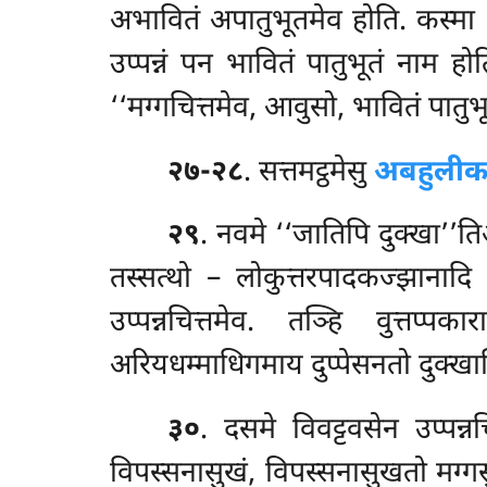
अभावितं अपातुभूतमेव होति. कस्मा
उप्पन्नं पन भावितं पातुभूतं नाम होत
‘‘मग्गचित्तमेव, आवुसो, भावितं पातुभ
२७-२८
. सत्तमट्ठमेसु
अबहुली
२९
. नवमे ‘‘जातिपि दुक्खा’’त
तस्सत्थो – लोकुत्तरपादकज्झानाद
उप्पन्नचित्तमेव. तञ्हि वुत्तप्
अरियधम्माधिगमाय दुप्पेसनतो दुक्खा
३०
. दसमे विवट्टवसेन उप्पन्
विपस्सनासुखं, विपस्सनासुखतो मग