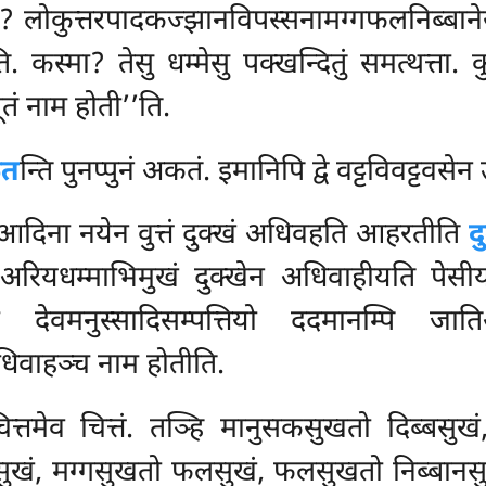
? लोकुत्तरपादकज्झानविपस्सनामग्गफलनिब्बानेसु 
ि. कस्मा? तेसु धम्मेसु पक्खन्दितुं समत्थत्ता. 
ूतं नाम होती’’ति.
कत
न्ति पुनप्पुनं अकतं. इमानिपि द्वे वट्टविवट्टवसेन 
िआदिना नयेन वुत्तं दुक्खं अधिवहति आहरतीति
द
ि
अरियधम्माभिमुखं दुक्खेन
अधिवाहीयति पेसीयत
पकारा देवमनुस्सादिसम्पत्तियो ददमानम्पि 
धिवाहञ्च नाम होतीति.
नचित्तमेव चित्तं. तञ्हि मानुसकसुखतो दिब्बस
्गसुखं, मग्गसुखतो फलसुखं, फलसुखतो निब्ब