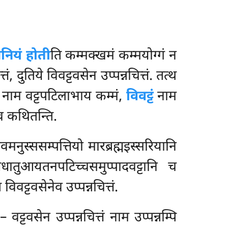
नियं होती
ति कम्मक्खमं कम्मयोग्गं न
्तं, दुतिये विवट्टवसेन उप्पन्नचित्तं. तत्थ
नाम वट्टपटिलाभाय कम्मं,
विवट्टं
नाम
ेव कथितन्ति.
ेवमनुस्ससम्पत्तियो मारब्रह्मइस्सरियानि
धातुआयतनपटिच्चसमुप्पादवट्टानि च
ि विवट्टवसेनेव उप्पन्नचित्तं.
वट्टवसेन उप्पन्नचित्तं नाम उप्पन्नम्पि