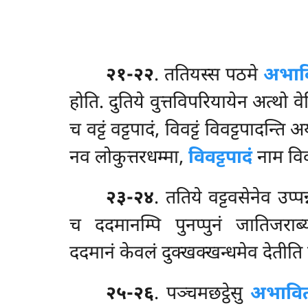
२१-२२
. ततियस्स
पठमे
अभाव
होति. दुतिये वुत्तविपरियायेन अत्थो व
च वट्टं वट्टपादं, विवट्टं विवट्टपादन्ति
नव लोकुत्तरधम्मा,
विवट्टपादं
नाम विवट
२३-२४
. ततिये वट्टवसेनेव उप्पन्
च ददमानम्पि पुनप्पुनं जातिजराब्
ददमानं केवलं दुक्खक्खन्धमेव देतीति
२५-२६
. पञ्चमछट्ठेसु
अभावित