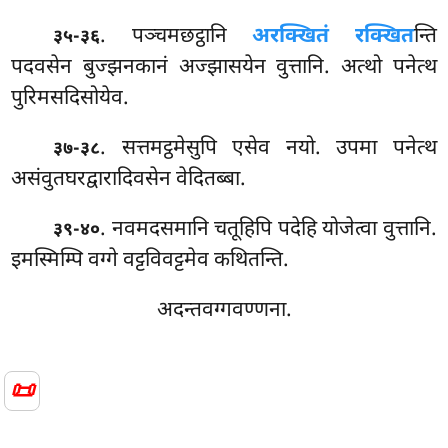
. पञ्चमछट्ठानि
अरक्खितं रक्खित
न्ति
३५-३६
पदवसेन बुज्झनकानं अज्झासयेन वुत्तानि. अत्थो पनेत्थ
पुरिमसदिसोयेव.
. सत्तमट्ठमेसुपि
एसेव नयो. उपमा पनेत्थ
३७-३८
असंवुतघरद्वारादिवसेन वेदितब्बा.
. नवमदसमानि चतूहिपि पदेहि योजेत्वा वुत्तानि.
३९-४०
इमस्मिम्पि वग्गे वट्टविवट्टमेव कथितन्ति.
अदन्तवग्गवण्णना.
📜