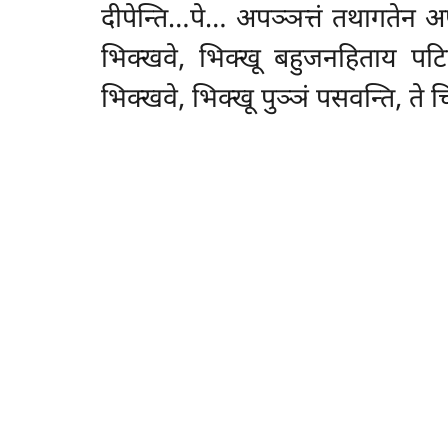
दीपेन्ति…पे…
अपञ्ञत्तं तथागतेन अपञ
भिक्खवे, भिक्खू बहुजनहिताय पटिप
भिक्खवे, भिक्खू पुञ्ञं पसवन्ति, ते चि