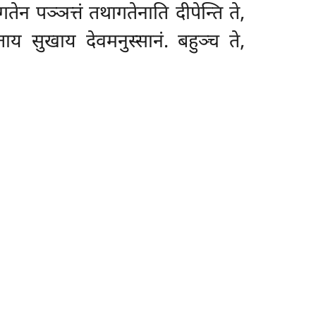
ेन पञ्ञत्तं तथागतेनाति दीपेन्ति ते,
य सुखाय देवमनुस्सानं. बहुञ्च ते,