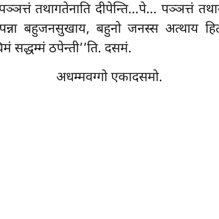
्ञत्तं तथागतेनाति दीपेन्ति…पे… पञ्ञत्तं तथागत
न्ना बहुजनसुखाय, बहुनो जनस्स अत्थाय हिता
मं सद्धम्मं ठपेन्ती’’ति. दसमं.
अधम्मवग्गो एकादसमो.