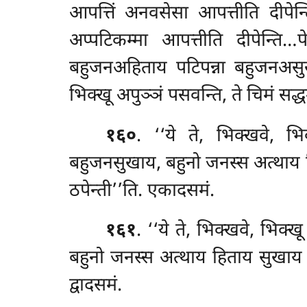
आपत्तिं अनवसेसा आपत्तीति दीपे
अप्पटिकम्मा आपत्तीति दीपेन्ति…प
बहुजनअहिताय पटिपन्ना बहुजनअसुख
भिक्खू अपुञ्ञं पसवन्ति, ते चिमं सद्धम
१६०
. ‘‘ये ते, भिक्खवे, भि
बहुजनसुखाय, बहुनो जनस्स अत्थाय
ठपेन्ती’’ति. एकादसमं.
१६१
. ‘‘ये
ते, भिक्खवे, भिक्ख
बहुनो जनस्स अत्थाय हिताय सुखाय देवम
द्वादसमं.