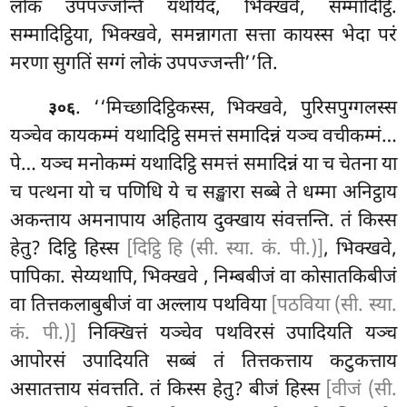
लोकं उपपज्जन्ति यथयिदं, भिक्खवे, सम्मादिट्ठि.
सम्मादिट्ठिया, भिक्खवे, समन्नागता सत्ता कायस्स भेदा परं
मरणा सुगतिं सग्गं लोकं उपपज्जन्ती’’ति.
. ‘‘मिच्छादिट्ठिकस्स, भिक्खवे, पुरिसपुग्गलस्स
३०६
यञ्चेव कायकम्मं यथादिट्ठि समत्तं समादिन्नं यञ्च वचीकम्मं…
पे… यञ्च मनोकम्मं यथादिट्ठि समत्तं समादिन्नं या च चेतना या
च पत्थना यो च पणिधि ये च सङ्खारा सब्बे ते धम्मा अनिट्ठाय
अकन्ताय अमनापाय अहिताय दुक्खाय संवत्तन्ति. तं किस्स
हेतु? दिट्ठि हिस्स
[दिट्ठि हि (सी. स्या. कं. पी.)]
, भिक्खवे,
पापिका. सेय्यथापि, भिक्खवे
, निम्बबीजं वा कोसातकिबीजं
वा तित्तकलाबुबीजं वा अल्लाय पथविया
[पठविया (सी. स्या.
कं. पी.)]
निक्खित्तं यञ्चेव पथविरसं उपादियति यञ्च
आपोरसं उपादियति सब्बं तं तित्तकत्ताय कटुकत्ताय
असातत्ताय संवत्तति. तं किस्स हेतु? बीजं हिस्स
[वीजं (सी.