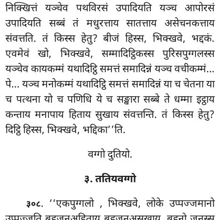
निक्खित्तं यञ्चेव पथविरसं उपादियति यञ्च आपोरसं
उपादियति सब्बं तं मधुरत्ताय सातत्ताय असेचनकत्ताय
संवत्तति. तं किस्स हेतु? बीजं हिस्स, भिक्खवे, भद्दकं.
एवमेवं खो, भिक्खवे, सम्मादिट्ठिकस्स पुरिसपुग्गलस्स
यञ्चेव कायकम्मं यथादिट्ठि समत्तं समादिन्नं यञ्च वचीकम्मं…
पे… यञ्च मनोकम्मं यथादिट्ठि समत्तं समादिन्नं या च चेतना या
च पत्थना यो च पणिधि ये च सङ्खारा सब्बे ते धम्मा इट्ठाय
कन्ताय मनापाय
हिताय सुखाय संवत्तन्ति. तं किस्स हेतु?
दिट्ठि हिस्स, भिक्खवे, भद्दिका’’ति.
वग्गो दुतियो.
३. ततियवग्गो
. ‘‘एकपुग्गलो
, भिक्खवे, लोके उप्पज्जमानो
३०८
उप्पज्जति बहुजनअहिताय बहुजनअसुखाय, बहुनो जनस्स