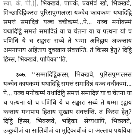
स्या. कं. पी.)]
, भिक्खवे, पापकं. एवमेवं खो, भिक्खवे,
मिच्छादिट्ठिकस्स पुरिसपुग्गलस्स यञ्चेव कायकम्मं यथादिट्ठि
समत्तं समादिन्नं यञ्च वचीकम्मं…पे…
यञ्च मनोकम्मं
यथादिट्ठि समत्तं समादिन्नं या च चेतना या च पत्थना यो च
पणिधि ये च सङ्खारा सब्बे ते धम्मा अनिट्ठाय अकन्ताय
अमनापाय अहिताय दुक्खाय संवत्तन्ति. तं किस्स हेतु? दिट्ठि
हिस्स, भिक्खवे, पापिका’’ति.
. ‘‘सम्मादिट्ठिकस्स, भिक्खवे, पुरिसपुग्गलस्स
३०७
यञ्चेव कायकम्मं यथादिट्ठि समत्तं समादिन्नं यञ्च वचीकम्मं…
पे… यञ्च मनोकम्मं यथादिट्ठि समत्तं समादिन्नं या च चेतना या
च पत्थना यो च पणिधि ये च सङ्खारा सब्बे ते धम्मा इट्ठाय
कन्ताय मनापाय हिताय सुखाय संवत्तन्ति. तं किस्स हेतु?
दिट्ठि हिस्स, भिक्खवे, भद्दिका. सेय्यथापि, भिक्खवे,
उच्छुबीजं वा सालिबीजं वा मुद्दिकाबीजं वा अल्लाय पथविया