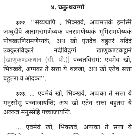
४. चतुत्थवग्गो
. ‘‘सेय्यथापि
, भिक्खवे, अप्पमत्तकं इमस्मिं
३२२
जम्बुदीपे आरामरामणेय्यकं वनरामणेय्यकं भूमिरामणेय्यकं
पोक्खरणिरामणेय्यकं; अथ खो एतदेव बहुतरं यदिदं
उक्कूलविकूलं नदीविदुग्गं खाणुकण्टकट्ठानं
[खाणुकण्डकधानं (सी. पी.)]
पब्बतविसमं; एवमेवं खो,
भिक्खवे, अप्पका ते सत्ता ये थलजा, अथ खो एतेव सत्ता
बहुतरा ये ओदका’’.
. … एवमेवं खो, भिक्खवे, अप्पका ते सत्ता ये
३२३
मनुस्सेसु पच्चाजायन्ति; अथ खो एतेव सत्ता बहुतरा ये
अञ्ञत्र मनुस्सेहि पच्चाजायन्ति.
… एवमेवं खो, भिक्खवे, अप्पका ते सत्ता ये