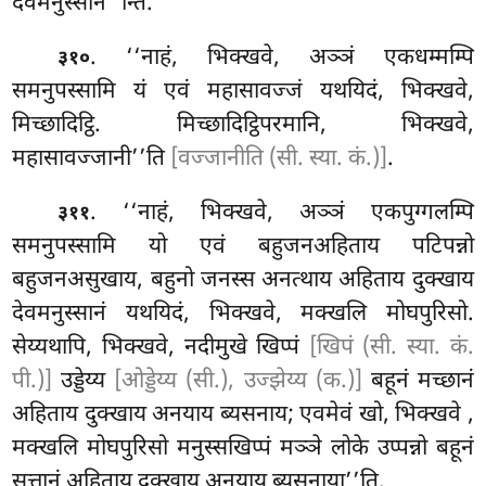
देवमनुस्सान’’न्ति.
. ‘‘नाहं, भिक्खवे, अञ्ञं एकधम्मम्पि
३१०
समनुपस्सामि यं एवं महासावज्जं यथयिदं, भिक्खवे,
मिच्छादिट्ठि. मिच्छादिट्ठिपरमानि, भिक्खवे,
महासावज्जानी’’ति
[वज्जानीति (सी. स्या. कं.)]
.
. ‘‘नाहं, भिक्खवे, अञ्ञं एकपुग्गलम्पि
३११
समनुपस्सामि यो एवं बहुजनअहिताय पटिपन्नो
बहुजनअसुखाय, बहुनो जनस्स अनत्थाय अहिताय दुक्खाय
देवमनुस्सानं यथयिदं, भिक्खवे, मक्खलि मोघपुरिसो.
सेय्यथापि, भिक्खवे, नदीमुखे खिप्पं
[खिपं (सी. स्या. कं.
पी.)]
उड्डेय्य
[ओड्डेय्य (सी.), उज्झेय्य (क.)]
बहूनं मच्छानं
अहिताय दुक्खाय अनयाय ब्यसनाय; एवमेवं खो, भिक्खवे
,
मक्खलि मोघपुरिसो मनुस्सखिप्पं
मञ्ञे लोके उप्पन्नो बहूनं
सत्तानं अहिताय दुक्खाय अनयाय ब्यसनाया’’ति.