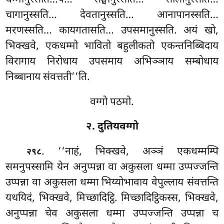
चागानुस्सति… देवतानुस्सति… आनापानस्सति…
मरणस्सति… कायगतासति… उपसमानुस्सति. अयं खो,
भिक्खवे, एकधम्मो भावितो बहुलीकतो एकन्तनिब्बिदाय
विरागाय निरोधाय उपसमाय अभिञ्ञाय सम्बोधाय
निब्बानाय संवत्तती’’ति.
वग्गो पठमो.
२. दुतियवग्गो
. ‘‘नाहं, भिक्खवे, अञ्ञं एकधम्मम्पि
२९८
समनुपस्सामि येन अनुप्पन्ना वा अकुसला धम्मा उप्पज्जन्ति
उप्पन्ना वा अकुसला धम्मा भिय्योभावाय वेपुल्लाय संवत्तन्ति
यथयिदं, भिक्खवे, मिच्छादिट्ठि. मिच्छादिट्ठिकस्स, भिक्खवे,
अनुप्पन्ना चेव अकुसला धम्मा उप्पज्जन्ति उप्पन्ना च