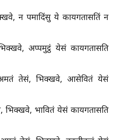
क्खवे, न पमादिंसु ये कायगतासतिं न
भिक्खवे, अप्पमुट्ठं येसं कायगतासति
मतं तेसं, भिक्खवे, आसेवितं येसं
ं, भिक्खवे, भावितं येसं कायगतासति