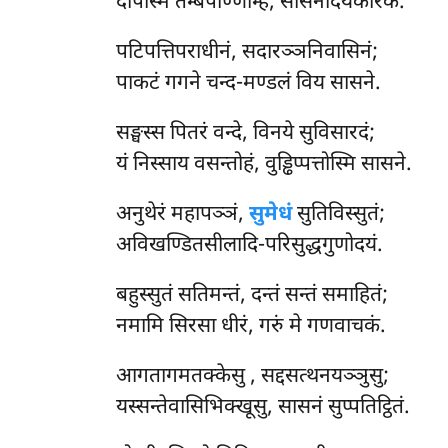
दीपस्मिं तम्बपण्णिम्हि, सासनोदयकारकं.
पटिपत्तिपराधीनं, सदारञ्ञनिवासिनं;
पाकटं गगने चन्द-मण्डलं विय सासने.
सङ्घस्स
पितरं वन्दे, विनये सुविसारदं;
यं निस्साय वसन्तोहं, वुड्ढिप्पत्तोस्मि सासने.
अनुथेरं महापञ्ञं,
सुमेधं
सुतिविस्सुतं;
अविखण्डितसीलादि-परिसुद्धगुणोदयं.
बहुस्सुतं सतिमन्तं, दन्तं सन्तं समाहितं;
नमामि सिरसा धीरं, गरुं मे गणवाचकं.
आगतागमतक्केसु
, सद्दसत्थनयञ्ञुसु;
यस्सन्तेवासिभिक्खूसु, सासनं सुप्पतिट्ठितं.