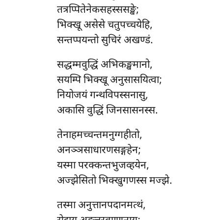
तत्रप्पितेनेकसहस्ससङ्खे;
भिक्खू
असेसे चतुपच्चयेहि,
सन्तप्पयन्तो सुचिरं अखण्डं.
सद्धम्मवुद्धिं अभिकङ्खमानो,
सयम्पि भिक्खू अनुसासयित्वा;
नियोजयं गन्थविपस्सनासु,
अकासि वुद्धिं जिनसासनस्स.
तेनाहमच्चन्तमनुग्गहीतो,
अनञ्ञसाधारणसङ्गहेन;
यस्मा परक्कन्तभुजव्हयेन,
अज्झेसितो भिक्खुगणस्स मज्झे.
तस्मा
अनुत्तानपदानमत्थं,