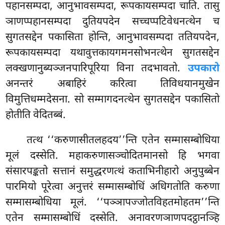
पहानसम्पदा, आनुभावसम्पदा, रूपकायसम्पदा चाति. तासु
ञाणप्पहानसम्पदा दुतियपदेन सच्चप्पटिवेधनत्थेन च
सुगतसद्देन पकासिता होन्ति, आनुभावसम्पदा ततियपदेन,
रूपकायसम्पदा यथावुत्तकायगमनसोभनत्थेन सुगतसद्देन
लक्खणानुब्यञ्जनपारिपूरिया विना तदभावतो.
उपकारो
अनन्तरं अबाहिरं करित्वा तिविधयानमुखेन
विमुत्तिधम्मदेसना. सो सम्मागदनत्थेन सुगतसद्देन पकासितो
होतीति वेदितब्बं.
तत्थ ‘‘करुणासीतलहदय’’न्ति एतेन सम्मासम्बोधिया
मूलं दस्सेति. महाकरुणासञ्चोदितमानसो हि भगवा
संसारपङ्कतो सत्तानं समुद्धरणत्थं कताभिनीहारो अनुपुब्बेन
पारमियो पूरेत्वा अनुत्तरं सम्मासम्बोधिं अधिगतोति करुणा
सम्मासम्बोधिया मूलं. ‘‘पञ्ञापज्जोतविहतमोहतम’’न्ति
एतेन सम्मासम्बोधिं दस्सेति. अनावरणञाणपदट्ठानञ्हि