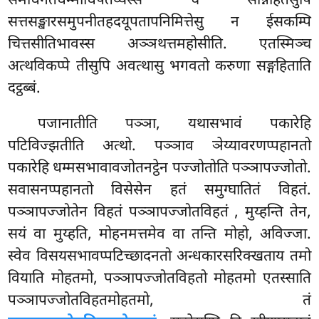
समधिगतधम्माधिपतेय्यस्स च सन्निहितेसुपि
सत्तसङ्खारसमुपनीतहदयूपतापनिमित्तेसु न ईसकम्पि
चित्तसीतिभावस्स अञ्ञथत्तमहोसीति. एतस्मिञ्च
अत्थविकप्पे तीसुपि अवत्थासु भगवतो करुणा सङ्गहिताति
दट्ठब्बं.
पजानातीति पञ्ञा, यथासभावं पकारेहि
पटिविज्झतीति अत्थो. पञ्ञाव ञेय्यावरणप्पहानतो
पकारेहि धम्मसभावावजोतनट्ठेन पज्जोतोति पञ्ञापज्जोतो.
सवासनप्पहानतो विसेसेन हतं समुग्घातितं विहतं.
पञ्ञापज्जोतेन विहतं पञ्ञापज्जोतविहतं
, मुय्हन्ति तेन,
सयं वा मुय्हति, मोहनमत्तमेव वा तन्ति मोहो, अविज्जा.
स्वेव विसयसभावप्पटिच्छादनतो अन्धकारसरिक्खताय तमो
वियाति मोहतमो, पञ्ञापज्जोतविहतो मोहतमो एतस्साति
पञ्ञापज्जोतविहतमोहतमो, तं