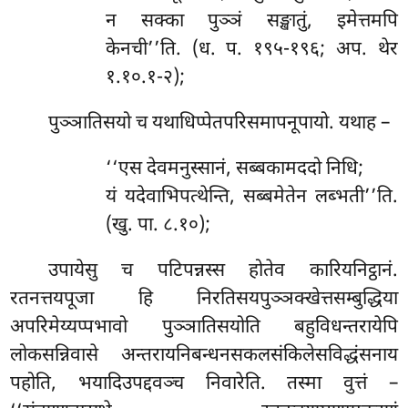
न सक्का पुञ्ञं सङ्खातुं, इमेत्तमपि
केनची’’ति. (ध. प. १९५-१९६; अप. थेर
१.१०.१-२);
पुञ्ञातिसयो च यथाधिप्पेतपरिसमापनूपायो. यथाह –
‘‘एस देवमनुस्सानं, सब्बकामददो निधि;
यं यदेवाभिपत्थेन्ति, सब्बमेतेन लब्भती’’ति.
(खु. पा. ८.१०);
उपायेसु च पटिपन्नस्स होतेव कारियनिट्ठानं.
रतनत्तयपूजा हि निरतिसयपुञ्ञक्खेत्तसम्बुद्धिया
अपरिमेय्यप्पभावो पुञ्ञातिसयोति बहुविधन्तरायेपि
लोकसन्निवासे अन्तरायनिबन्धनसकलसंकिलेसविद्धंसनाय
पहोति, भयादिउपद्दवञ्च निवारेति. तस्मा वुत्तं –