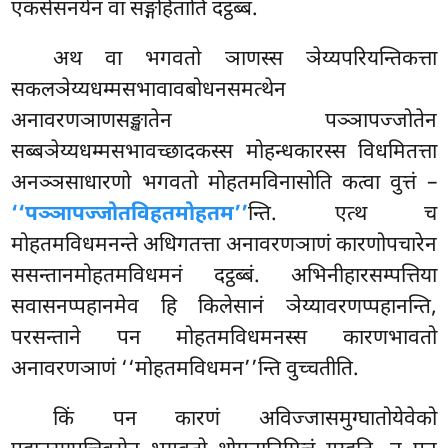
एकसेसनयेन वा सङ्गहिताति दट्ठब्बं.
अथ वा भगवतो ञाणस्स ञेय्यपरियन्तिकत्ता
सकलञेय्यधम्मसभावावबोधनसमत्थेन
अनावरणञाणसङ्खातेन पञ्ञापज्जोतेन
सब्बञेय्यधम्मसभावच्छादकस्स मोहन्धकारस्स विधमितत्ता
अनञ्ञसाधारणो भगवतो मोहतमविनासोति कत्वा वुत्तं –
‘‘पञ्ञापज्जोतविहतमोहतम’’
न्ति. एत्थ च
मोहतमविधमनन्ते अधिगतत्ता अनावरणञाणं कारणोपचारेन
ससन्तानमोहतमविधमनं दट्ठब्बं. अभिनीहारसम्पत्तिया
सवासनप्पहानमेव हि किलेसानं ञेय्यावरणप्पहानन्ति,
परसन्ताने पन मोहतमविधमनस्स कारणभावतो
अनावरणञाणं ‘‘मोहतमविधमन’’न्ति वुच्चतीति.
किं पन कारणं अविज्जासमुग्घातोयेवेको