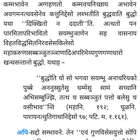
कम्मभावेन अग्गहणतो कम्मवचनिच्छाय अभावेन
अवगमनत्थवसेनेव
कत्तुनिद्देसो लब्भतीति बुद्धवाति बुद्धो
यथा ‘‘दिक्खितो न ददाती’’ति. अत्थतो पन
पारमितापरिभावितो सयम्भुञाणेन सह वासनाय
विहतविद्धंसितनिरवसेसकिलेसो
महाकरुणासब्बञ्ञुतञ्ञाणादिअपरिमेय्यगुणगणाधारो
खन्धसन्तानो बुद्धो. यथाह –
‘‘बुद्धोति यो सो भगवा सयम्भू अनाचरियको
पुब्बे अननुस्सुतेसु धम्मेसु सामं सच्चानि
अभिसम्बुज्झि, तत्थ च सब्बञ्ञुतं पत्तो बलेसु च
वसीभाव’’न्ति (महानि. १९२; चूळनि.
पारायनत्थुतिगाथानिद्देसो ९७; पटि. म. १.१६१).
अपि
-सद्दो सम्भावने. तेन ‘‘एवं गुणविसेसयुत्तो सोपि