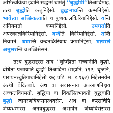
अभित्थवित्वा इदानि सद्धम्मं थोमेतुं
‘‘बुद्धोपी’’
तिआदिमाह.
तत्थ
बुद्धो
ति कत्तुनिद्देसो.
बुद्धभाव
न्ति कम्मनिद्देसो.
भावेत्वा सच्छिकत्वा
ति च पुब्बकालकिरियानिद्देसो.
य
न्ति
अनियमतो कम्मनिद्देसो.
उपगतो
ति
अपरकालकिरियानिद्देसो.
वन्दे
ति किरियानिद्देसो.
त
न्ति
नियमनं.
धम्म
न्ति वन्दनकिरियाय कम्मनिद्देसो.
गतमलं
अनुत्तर
न्ति च तब्बिसेसनं.
तत्थ बुद्धसद्दस्स ताव ‘‘बुज्झिता सच्चानीति बुद्धो,
बोधेता पजायाति बुद्धो’’तिआदिना (महानि. १९२; चूळनि.
पारायनत्थुतिगाथानिद्देसो ९७; पटि. म. १.१६२) निद्देसनयेन
अत्थो वेदितब्बो. अथ वा सवासनाय अञ्ञाणनिद्दाय
अच्चन्तविगमतो, बुद्धिया वा विकसितभावतो बुद्धवाति
बुद्धो
जागरणविकसनत्थवसेन. अथ वा कस्सचिपि
ञेय्यधम्मस्स अनवबुद्धस्स अभावेन ञेय्यविसेसस्स