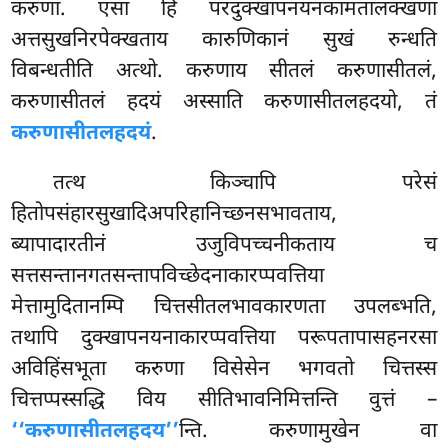
करुणा. एसा हि परदुक्खापनयनकामतालक्खणा
अत्तसुखनिरपेक्खताय कारुणिकानं सुखं रुन्धति
विबन्धतीति अत्थो. करुणाय सीतलं करुणासीतलं,
करुणासीतलं हदयं अस्साति करुणासीतलहदयो, तं
करुणासीतलहदयं
.
तत्थ किञ्चापि परेसं
हितोपसंहारसुखादिअपरिहानिच्छनसभावताय,
ब्यापादारतीनं उजुविपच्चनीकताय च
सत्तसन्तानगतसन्तापविच्छेदनाकारप्पवत्तिया
मेत्तामुदितानम्पि चित्तसीतलभावकारणता उपलब्भति,
तथापि दुक्खापनयनाकारप्पवत्तिया परूपतापासहनरसा
अविहिंसभूता
करुणा विसेसेन भगवतो चित्तस्स
चित्तप्पस्सद्धि विय सीतिभावनिमित्तन्ति वुत्तं –
‘‘करुणासीतलहदय’’
न्ति. करुणामुखेन वा