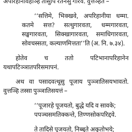
अपरिहानावहञ्हि तीसुपि रतनेसु गारवं. वुत्तञ्हेतं –
‘‘सत्तिमे, भिक्खवे, अपरिहानीया धम्मा.
कतमे सत्त? सत्थुगारवता, धम्मगारवता,
सङ्घगारवता, सिक्खागारवता, समाधिगारवता,
सोवचस्सता, कल्याणमित्तता’’ति (अ. नि. ७.३४).
होतेव च ततो पटिभानापरिहानेन
यथापटिञ्ञातपरिसमापनं.
अथ वा पसादवत्थूसु पूजाय पुञ्ञातिसयभावतो.
वुत्तञ्हि तस्सा पुञ्ञातिसयत्तं –
‘‘पूजारहे पूजयतो, बुद्धे यदि व सावके;
पपञ्चसमतिक्कन्ते, तिण्णसोकपरिद्दवे.
ते
तादिसे पूजयतो, निब्बुते अकुतोभये;