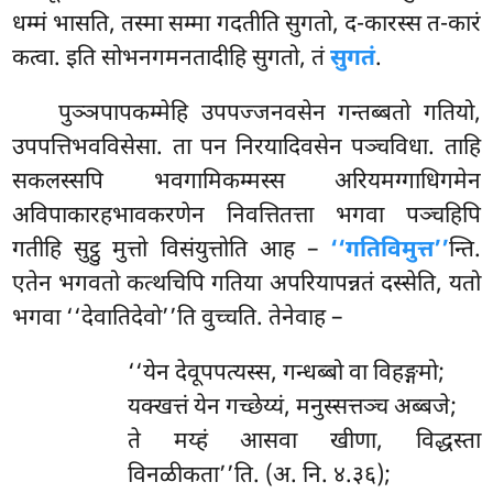
धम्मं भासति, तस्मा सम्मा गदतीति सुगतो, द-कारस्स त-कारं
कत्वा. इति सोभनगमनतादीहि सुगतो, तं
सुगतं
.
पुञ्ञपापकम्मेहि उपपज्जनवसेन गन्तब्बतो गतियो,
उपपत्तिभवविसेसा. ता पन निरयादिवसेन पञ्चविधा. ताहि
सकलस्सपि भवगामिकम्मस्स अरियमग्गाधिगमेन
अविपाकारहभावकरणेन निवत्तितत्ता भगवा पञ्चहिपि
गतीहि सुट्ठु मुत्तो विसंयुत्तोति आह –
‘‘गतिविमुत्त’’
न्ति.
एतेन भगवतो कत्थचिपि गतिया अपरियापन्नतं दस्सेति, यतो
भगवा ‘‘देवातिदेवो’’ति वुच्चति. तेनेवाह –
‘‘येन देवूपपत्यस्स, गन्धब्बो वा विहङ्गमो;
यक्खत्तं येन गच्छेय्यं, मनुस्सत्तञ्च अब्बजे;
ते मय्हं आसवा खीणा, विद्धस्ता
विनळीकता’’ति. (अ. नि. ४.३६);