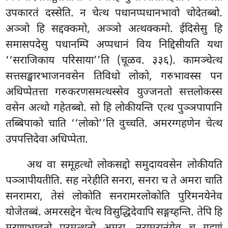
उपकारतं
दस्सेति. न चेत्थ पधानप्पधानभावो चोदेतब्बो.
अञ्ञो हि सद्दक्कमो, अञ्ञो अत्थक्कमो. ईदिसेसु हि
समासपदेसु पधानम्पि अप्पधानं विय निद्दिसीयति यथा
‘‘सराजिकाय परिसाया’’ति (चूळव. ३३६). कामञ्चेत्थ
सत्तसङ्खारभाजनवसेन तिविधो लोको, गरुभावस्स पन
अधिप्पेतत्ता गरुकरणसमत्थस्सेव युज्जनतो सत्तलोकस्स
वसेन अत्थो गहेतब्बो. सो हि लोकीयन्ति एत्थ पुञ्ञपापानि
तब्बिपाको चाति ‘‘लोको’’ति वुच्चति. अमरग्गहणेन चेत्थ
उपपत्तिदेवा अधिप्पेता.
अथ वा समूहत्थो लोकसद्दो समुदायवसेन लोकीयति
पञ्ञापीयतीति. सह नरेहीति सनरा, सनरा च ते अमरा चाति
सनरामरा, तेसं लोकोति सनरामरलोकोति पुरिमनयेनेव
योजेतब्बं. अमरसद्देन चेत्थ विसुद्धिदेवापि सङ्गय्हन्ति. तेपि हि