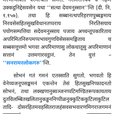
मरणाभावतो परमत्थतो अमरा. नरामरानंयेव च गहणं
उक्कट्ठनिद्देसवसेन यथा ‘‘सत्था देवमनुस्सान’’न्ति (दी. नि.
१.१५७). तथा हि सब्बानत्थपरिहरणपुब्बङ्गमाय
निरवसेसहितसुखविधानतप्पराय निरतिसयाय
पयोगसम्पत्तिया सदेवमनुस्साय पजाय अच्चन्तूपकारिताय
अपरिमितनिरुपमप्पभावगुणविसेससमङ्गिताय च
सब्बसत्तुत्तमो भगवा अपरिमाणासु लोकधातूसु अपरिमाणानं
सत्तानं उत्तमगारवट्ठानं. तेन वुत्तं –
‘‘सनरामरलोकगरु’’
न्ति.
सोभनं गतं गमनं एतस्साति सुगतो. भगवतो हि
वेनेय्यजनूपसङ्कमनं एकन्तेन तेसं हितसुखनिप्फादनतो
सोभनं, तथा लक्खणानुब्यञ्जनप्पटिमण्डितरूपकायताय
दुतविलम्बितखलितानुकड्ढननिप्पीळनुक्कुटिककुटिलाकुटिल
तादि- दोसरहितमवहसितराजहंसवसभवारणमिगराजगमनं