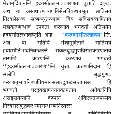
मेत्तामुदितानम्पि हदयसीतलभावकारणता वुत्ताति दट्ठब्बं.
अथ वा असाधारणञाणविसेसनिबन्धनभूता सातिसयं
निरवसेसञ्च सब्बञ्ञुतञ्ञाणं विय सविसयब्यापिताय
महाकरुणाभावं उपगता करुणाव भगवतो अतिसयेन
हदयसीतलभावहेतूति आह –
‘‘करुणासीतलहदय’’
न्ति.
अथ वा सतिपि मेत्तामुदितानं सातिसये
हदयसीतिभावनिबन्धनत्ते सकलबुद्धगुणविसेसकारणताय
तासम्पि कारणन्ति करुणाव भगवतो
‘‘हदयसीतलभावकारण’’न्ति वुत्ता. करुणानिदाना हि
सब्बेपि बुद्धगुणा.
करुणानुभावनिब्बापियमानसंसारदुक्खसन्तापस्स हि
भगवतो परदुक्खापनयनकामताय अनेकानिपि
असङ्ख्येय्यानि कप्पानं अकिलन्तरूपस्सेव
निरवसेसबुद्धकरधम्मसम्भरणनिरतस्स