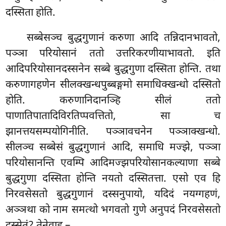
दस्सिता होति.
सब्बेसञ्च बुद्धगुणानं करुणा आदि तन्निदानभावतो,
पञ्ञा परियोसानं ततो उत्तरिकरणीयाभावतो. इति
आदिपरियोसानदस्सनेन
सब्बे बुद्धगुणा दस्सिता होन्ति. तथा
करुणागहणेन सीलक्खन्धपुब्बङ्गमो समाधिक्खन्धो दस्सितो
होति. करुणानिदानञ्हि सीलं ततो
पाणातिपातादिविरतिप्पवत्तितो, सा च
झानत्तयसम्पयोगिनीति. पञ्ञावचनेन पञ्ञाक्खन्धो.
सीलञ्च सब्बेसं बुद्धगुणानं आदि, समाधि मज्झे, पञ्ञा
परियोसानन्ति एवम्पि आदिमज्झपरियोसानकल्याणा सब्बे
बुद्धगुणा दस्सिता होन्ति नयतो दस्सितत्ता. एसो एव हि
निरवसेसतो बुद्धगुणानं दस्सनुपायो, यदिदं नयग्गहणं,
अञ्ञथा को नाम समत्थो भगवतो गुणे अनुपदं निरवसेसतो
दस्सेतुं? तेनेवाह –