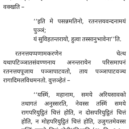
वक्खति –
‘‘इति मे पसन्नमतिनो, रतनत्तयवन्दनामयं
पुञ्ञं;
यं सुविहतन्तरायो, हुत्वा तस्सानुभावेना’’ति.
रतनत्तयप्पणामकरणेन
चेत्थ
यथापटिञ्ञातसंवण्णनाय अनन्तरायेन परिसमापनं
रतनत्तयपूजाय पञ्ञापाटवतो, ताय पञ्ञापाटवञ्च
रागादिमलविधमनतो. वुत्तञ्हेतं –
‘‘यस्मिं, महानाम, समये अरियसावको
तथागतं अनुस्सरति, नेवस्स तस्मिं समये
रागपरियुट्ठितं चित्तं होति, न दोसपरियुट्ठितं चित्तं
होति, न मोहपरियुट्ठितं चित्तं होति, उजुगतमेवस्स