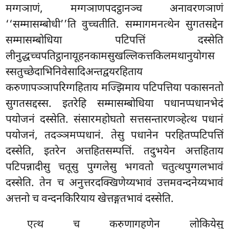
मग्गञाणं, मग्गञाणपदट्ठानञ्च अनावरणञाणं
‘‘सम्मासम्बोधी’’ति वुच्चतीति. सम्मागमनत्थेन सुगतसद्देन
सम्मासम्बोधिया पटिपत्तिं दस्सेति
लीनुद्धच्चपतिट्ठानायूहनकामसुखल्लिकत्तकिलमथानुयोगस
स्सतुच्छेदाभिनिवेसादिअन्तद्वयरहिताय
करुणापञ्ञापरिग्गहिताय मज्झिमाय पटिपत्तिया पकासनतो
सुगतसद्दस्स. इतरेहि सम्मासम्बोधिया पधानप्पधानभेदं
पयोजनं दस्सेति. संसारमहोघतो सत्तसन्तारणञ्हेत्थ पधानं
पयोजनं, तदञ्ञमप्पधानं. तेसु पधानेन परहितप्पटिपत्तिं
दस्सेति, इतरेन अत्तहितसम्पत्तिं. तदुभयेन अत्तहिताय
पटिपन्नादीसु चतूसु पुग्गलेसु भगवतो चतुत्थपुग्गलभावं
दस्सेति. तेन च अनुत्तरदक्खिणेय्यभावं उत्तमवन्दनेय्यभावं
अत्तनो च वन्दनकिरियाय खेत्तङ्गतभावं दस्सेति.
एत्थ च करुणागहणेन लोकियेसु