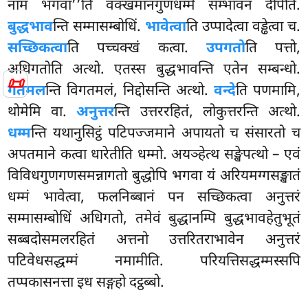
नाम भगवा’’ति वक्खमानगुणधम्मे
सम्भावनं दीपेति.
बुद्धभाव
न्ति सम्मासम्बोधिं.
भावेत्वा
ति उप्पादेत्वा वड्ढेत्वा च.
सच्छिकत्वा
ति पच्चक्खं कत्वा.
उपगतो
ति पत्तो,
अधिगतोति अत्थो. एतस्स बुद्धभावन्ति एतेन सम्बन्धो.
📜
गतमल
न्ति विगतमलं, निद्दोसन्ति अत्थो.
वन्दे
ति पणमामि,
थोमेमि वा.
अनुत्तर
न्ति उत्तररहितं, लोकुत्तरन्ति अत्थो.
धम्म
न्ति यथानुसिट्ठं पटिपज्जमाने अपायतो च संसारतो च
अपतमाने कत्वा धारेतीति धम्मो. अयञ्हेत्थ सङ्खेपत्थो – एवं
विविधगुणगणसमन्नागतो बुद्धोपि भगवा यं अरियमग्गसङ्खातं
धम्मं भावेत्वा, फलनिब्बानं पन सच्छिकत्वा अनुत्तरं
सम्मासम्बोधिं अधिगतो, तमेवं बुद्धानम्पि बुद्धभावहेतुभूतं
सब्बदोसमलरहितं अत्तनो उत्तरितराभावेन अनुत्तरं
पटिवेधसद्धम्मं नमामीति. परियत्तिसद्धम्मस्सपि
तप्पकासनत्ता इध सङ्गहो दट्ठब्बो.