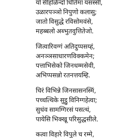
यो सीहळिन्दो धितिमा यसस्सी,
उळारपञ्ञो निपुणो कलासु;
जातो विसुद्धे रविसोमवंसे,
महब्बलो अब्भुतवुत्तितेजो.
जित्वारिवग्गं अतिदुप्पसय्हं,
अनञ्ञसाधारणविक्कमेन;
पत्ताभिसेको जिनधम्मसेवी,
अभिप्पसन्नो रतनत्तयम्हि.
चिरं विभिन्ने जिनसासनस्मिं,
पच्चत्थिके सुट्ठु विनिग्गहेत्वा;
सुधंव सामग्गिरसं पसत्थं,
पायेसि भिक्खू परिसुद्धसीले.
कत्वा विहारे विपुले च रम्मे,