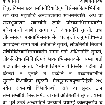
कायगमनं ञाणगमनञ्च
विपुलनिम्मलकरुणासतिवीरियादिगुणविसेससहितमभिनीहा
रतो याव महाबोधि अनवज्जताय सोभनमेवाति. अथ वा
सयम्भुञाणेन सकलम्पि लोकं परिञ्ञाभिसमयवसेन
परिजानन्तो ञाणेन सम्मा गतो अवगतोति सुगतो, तथा
लोकसमुदयं पहानाभिसमयवसेन पजहन्तो अनुप्पत्तिधम्मतं
आपादेन्तो सम्मा गतो अतीतोति सुगतो, लोकनिरोधं निब्बानं
सच्छिकिरियाभिसमयवसेन सम्मा
गतो अधिगतोति
सुगतो,
लोकनिरोधगामिनिपटिपदं भावनाभिसमयवसेन सम्मा गतो
पटिपन्नोति सुगतो. ‘‘सोतापत्तिमग्गेन ये किलेसा पहीना, ते
किलेसे न पुनेति न पच्चेति न पच्चागच्छतीति
सुगतो’’तिआदिना (चूळनि. मेत्तगूमाणवपुच्छानिद्देसो २७)
नयेन अयमत्थो विभावेतब्बो. अथ वा सुन्दरं ठानं
सम्मासम्बोधिं, निब्बानमेव वा गतो अधिगतोति सुगतो, यस्मा
वा भूतं तच्छं अत्थसंहितं वेनेय्यानं यथारहं कालयुत्तमेव च