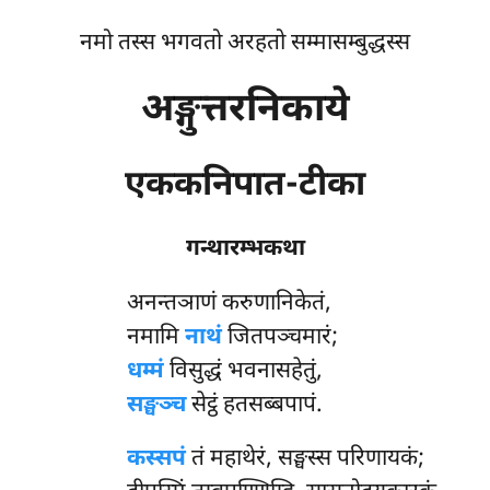
नमो तस्स भगवतो अरहतो सम्मासम्बुद्धस्स
अङ्गुत्तरनिकाये
एककनिपात-टीका
गन्थारम्भकथा
अनन्तञाणं
करुणानिकेतं,
नमामि
नाथं
जितपञ्चमारं;
धम्मं
विसुद्धं भवनासहेतुं,
सङ्घञ्च
सेट्ठं हतसब्बपापं.
कस्सपं
तं महाथेरं, सङ्घस्स परिणायकं;