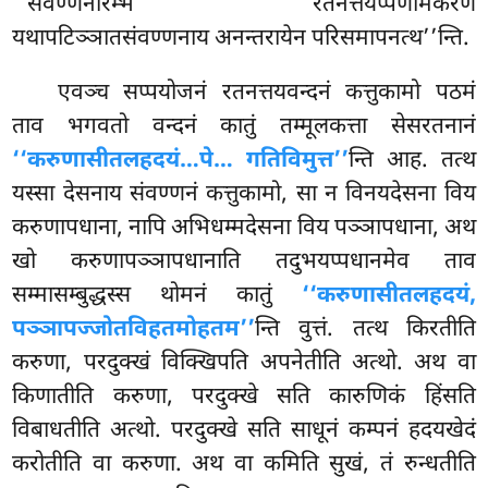
‘‘संवण्णनारम्भे रतनत्तयप्पणामकरणं
यथापटिञ्ञातसंवण्णनाय अनन्तरायेन परिसमापनत्थ’’न्ति.
एवञ्च सप्पयोजनं रतनत्तयवन्दनं कत्तुकामो पठमं
ताव भगवतो वन्दनं कातुं तम्मूलकत्ता
सेसरतनानं
‘‘करुणासीतलहदयं…पे… गतिविमुत्त’’
न्ति आह. तत्थ
यस्सा देसनाय संवण्णनं कत्तुकामो, सा न विनयदेसना विय
करुणापधाना, नापि अभिधम्मदेसना विय पञ्ञापधाना, अथ
खो करुणापञ्ञापधानाति तदुभयप्पधानमेव ताव
सम्मासम्बुद्धस्स थोमनं कातुं
‘‘करुणासीतलहदयं,
पञ्ञापज्जोतविहतमोहतम’’
न्ति वुत्तं. तत्थ किरतीति
करुणा, परदुक्खं विक्खिपति अपनेतीति अत्थो. अथ वा
किणातीति करुणा, परदुक्खे सति कारुणिकं हिंसति
विबाधतीति अत्थो. परदुक्खे सति साधूनं कम्पनं हदयखेदं
करोतीति वा करुणा. अथ वा कमिति सुखं, तं रुन्धतीति