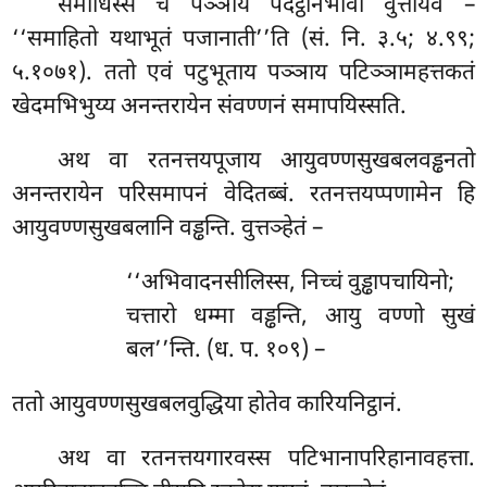
समाधिस्स च पञ्ञाय पदट्ठानभावो वुत्तोयेव –
‘‘समाहितो यथाभूतं पजानाती’’ति (सं. नि. ३.५; ४.९९;
५.१०७१). ततो एवं पटुभूताय पञ्ञाय पटिञ्ञामहत्तकतं
खेदमभिभुय्य अनन्तरायेन संवण्णनं समापयिस्सति.
अथ वा रतनत्तयपूजाय आयुवण्णसुखबलवड्ढनतो
अनन्तरायेन परिसमापनं वेदितब्बं. रतनत्तयप्पणामेन हि
आयुवण्णसुखबलानि वड्ढन्ति. वुत्तञ्हेतं –
‘‘अभिवादनसीलिस्स, निच्चं वुड्ढापचायिनो;
चत्तारो धम्मा वड्ढन्ति, आयु वण्णो सुखं
बल’’न्ति. (ध. प. १०९) –
ततो आयुवण्णसुखबलवुद्धिया होतेव कारियनिट्ठानं.
अथ
वा रतनत्तयगारवस्स पटिभानापरिहानावहत्ता.