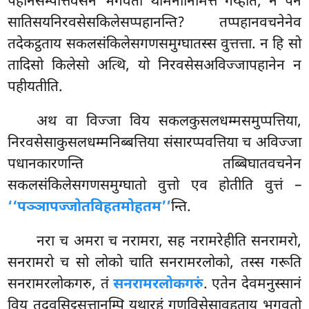
पहानसम्पत्तिवसेन भगवतो थोमनानिमित्तं गय्हति, न पन
सातिसयनिरवसेसकिलेसप्पहानन्ति? तप्पहानवचनेनेव
तदेकट्ठताय सकलसंकिलेसगणसमुग्घातस्स वुत्तत्ता. न हि सो
तादिसो किलेसो अत्थि, यो निरवसेसअविज्जापहानेन न
पहीयतीति.
अथ वा विज्जा विय सकलकुसलधम्मसमुप्पत्तिया,
निरवसेसाकुसलधम्मनिब्बत्तिया संसारप्पवत्तिया
च अविज्जा
पधानकारणन्ति तब्बिघातवचनेन
सकलसंकिलेसगणसमुग्घातो वुत्तो एव होतीति वुत्तं –
‘‘पञ्ञापज्जोतविहतमोहतम’’
न्ति.
नरा च अमरा च नरामरा, सह नरामरेहीति सनरामरो,
सनरामरो च सो लोको चाति सनरामरलोको, तस्स गरूति
सनरामरलोकगरु, तं
सनरामरलोकगरुं
. एतेन देवमनुस्सानं
विय तदवसिट्ठसत्तानम्पि यथारहं गुणविसेसावहताय भगवतो