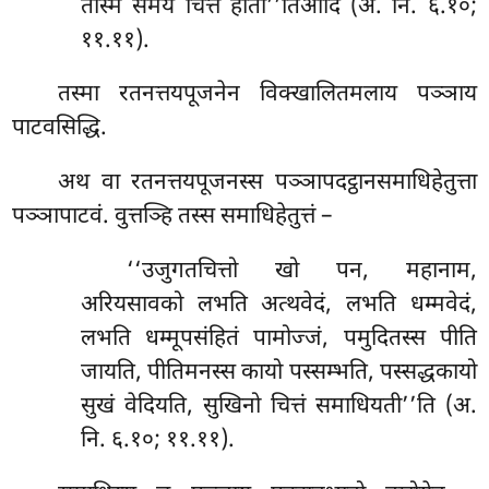
तस्मिं समये चित्तं होती’’तिआदि (अ. नि. ६.१०;
११.११).
तस्मा रतनत्तयपूजनेन विक्खालितमलाय पञ्ञाय
पाटवसिद्धि.
अथ वा रतनत्तयपूजनस्स पञ्ञापदट्ठानसमाधिहेतुत्ता
पञ्ञापाटवं. वुत्तञ्हि तस्स समाधिहेतुत्तं –
‘‘उजुगतचित्तो
खो पन, महानाम,
अरियसावको लभति अत्थवेदं, लभति धम्मवेदं,
लभति धम्मूपसंहितं पामोज्जं, पमुदितस्स पीति
जायति, पीतिमनस्स कायो पस्सम्भति, पस्सद्धकायो
सुखं वेदियति, सुखिनो चित्तं समाधियती’’ति (अ.
नि. ६.१०; ११.११).