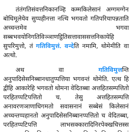
तंतंगतिसंवत्तनिकानञ्हि कम्मकिलेसानं अग्गमग्गेन
बोधिमूलेयेव सुप्पहीनत्ता नत्थि भगवतो गतिपरियापन्नताति
अच्चन्तमेव भगवा
सब्बभवयोनिगतिविञ्ञाणट्ठितिसत्तावाससत्तनिकायेहि
सुपरिमुत्तो, तं
गतिविमुत्तं. वन्दे
ति नमामि, थोमेमीति वा
अत्थो.
अथ वा
गतिविमुत्त
न्ति
अनुपादिसेसनिब्बानधातुप्पत्तिया भगवन्तं थोमेति. एत्थ हि
द्वीहि आकारेहि भगवतो थोमना वेदितब्बा अत्तहितसम्पत्तितो
परहितप्पटिपत्तितो च. तेसु अत्तहितसम्पत्ति
अनावरणञाणाधिगमतो सवासनानं सब्बेसं किलेसानं
अच्चन्तप्पहानतो अनुपादिसेसनिब्बानप्पत्तितो च वेदितब्बा,
परहितप्पटिपत्ति लाभसक्कारादिनिरपेक्खचित्तस्स