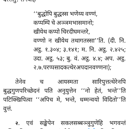
‘‘बुद्धोपि बुद्धस्स भणेय्य वण्णं,
कप्पम्पि चे अञ्ञमभासमानो;
खीयेथ
कप्पो चिरदीघमन्तरे,
वण्णो न खीयेथ तथागतस्सा’’ति. (दी. नि.
अट्ठ. १.३०४; ३.१४१; म. नि. अट्ठ. २.४२५;
उदा. अट्ठ. ५३; बु. वं. अट्ठ. ४.४; अप. अट्ठ.
२.७.परप्पसादकत्थेरअपदानवण्णना);
तेनेव च आयस्मता सारिपुत्तत्थेरेनपि
बुद्धगुणपरिच्छेदनं पति अनुयुत्तेन ‘‘नो हेतं, भन्ते’’ति
पटिक्खिपित्वा ‘‘अपिच मे, भन्ते, धम्मन्वयो विदितो’’ति
वुत्तं.
. एवं सङ्खेपेन सकलसब्बञ्ञुगुणेहि भगवन्तं
२