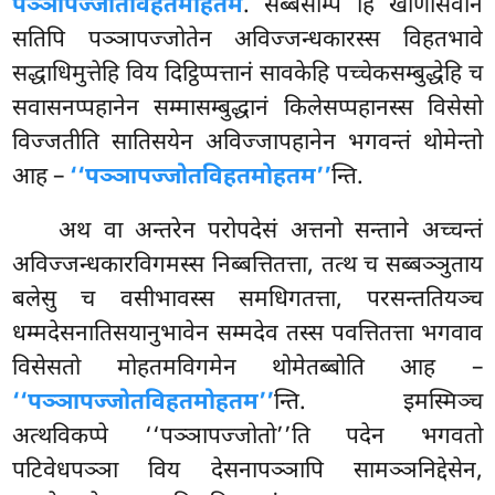
पञ्ञापज्जोतविहतमोहतमं
. सब्बेसम्पि हि खीणासवानं
सतिपि पञ्ञापज्जोतेन अविज्जन्धकारस्स विहतभावे
सद्धाधिमुत्तेहि विय दिट्ठिप्पत्तानं सावकेहि पच्चेकसम्बुद्धेहि च
सवासनप्पहानेन सम्मासम्बुद्धानं किलेसप्पहानस्स विसेसो
विज्जतीति सातिसयेन अविज्जापहानेन भगवन्तं थोमेन्तो
आह –
‘‘पञ्ञापज्जोतविहतमोहतम’’
न्ति.
अथ
वा अन्तरेन परोपदेसं अत्तनो सन्ताने अच्चन्तं
अविज्जन्धकारविगमस्स निब्बत्तितत्ता, तत्थ च सब्बञ्ञुताय
बलेसु च वसीभावस्स समधिगतत्ता, परसन्ततियञ्च
धम्मदेसनातिसयानुभावेन सम्मदेव तस्स पवत्तितत्ता भगवाव
विसेसतो मोहतमविगमेन थोमेतब्बोति आह –
‘‘पञ्ञापज्जोतविहतमोहतम’’
न्ति. इमस्मिञ्च
अत्थविकप्पे ‘‘पञ्ञापज्जोतो’’ति पदेन भगवतो
पटिवेधपञ्ञा विय देसनापञ्ञापि सामञ्ञनिद्देसेन,