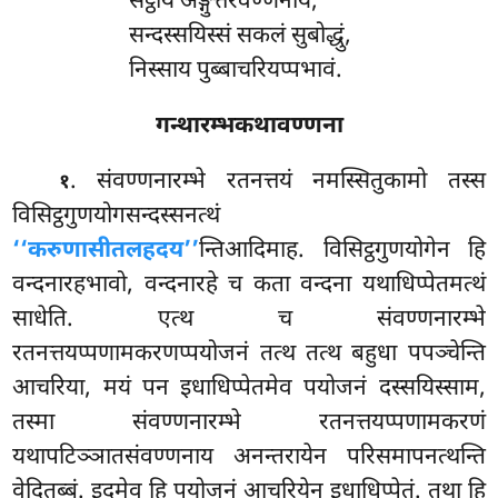
सेट्ठाय अङ्गुत्तरवण्णनाय;
सन्दस्सयिस्सं सकलं सुबोद्धुं,
निस्साय पुब्बाचरियप्पभावं.
गन्थारम्भकथावण्णना
. संवण्णनारम्भे रतनत्तयं नमस्सितुकामो तस्स
१
विसिट्ठगुणयोगसन्दस्सनत्थं
‘‘करुणासीतलहदय’’
न्तिआदिमाह. विसिट्ठगुणयोगेन हि
वन्दनारहभावो, वन्दनारहे च कता वन्दना यथाधिप्पेतमत्थं
साधेति. एत्थ च संवण्णनारम्भे
रतनत्तयप्पणामकरणप्पयोजनं तत्थ तत्थ बहुधा पपञ्चेन्ति
आचरिया, मयं पन इधाधिप्पेतमेव पयोजनं दस्सयिस्साम,
तस्मा संवण्णनारम्भे रतनत्तयप्पणामकरणं
यथापटिञ्ञातसंवण्णनाय अनन्तरायेन परिसमापनत्थन्ति
वेदितब्बं. इदमेव हि पयोजनं आचरियेन इधाधिप्पेतं. तथा हि