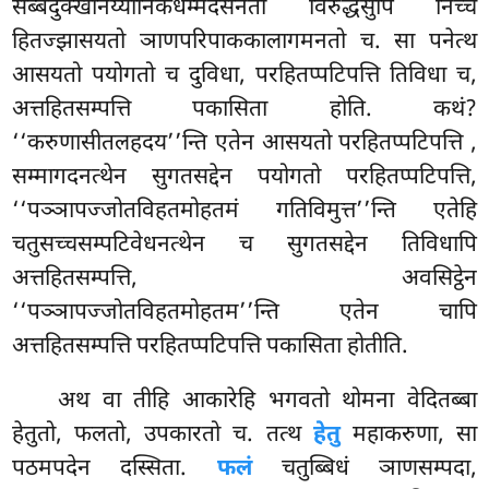
सब्बदुक्खनिय्यानिकधम्मदेसनतो विरुद्धेसुपि निच्चं
हितज्झासयतो ञाणपरिपाककालागमनतो च. सा पनेत्थ
आसयतो पयोगतो च दुविधा, परहितप्पटिपत्ति तिविधा च,
अत्तहितसम्पत्ति
पकासिता होति. कथं?
‘‘करुणासीतलहदय’’न्ति एतेन आसयतो परहितप्पटिपत्ति
,
सम्मागदनत्थेन सुगतसद्देन पयोगतो परहितप्पटिपत्ति,
‘‘पञ्ञापज्जोतविहतमोहतमं गतिविमुत्त’’न्ति एतेहि
चतुसच्चसम्पटिवेधनत्थेन च सुगतसद्देन तिविधापि
अत्तहितसम्पत्ति, अवसिट्ठेन
‘‘पञ्ञापज्जोतविहतमोहतम’’न्ति एतेन चापि
अत्तहितसम्पत्ति परहितप्पटिपत्ति पकासिता होतीति.
अथ वा तीहि आकारेहि भगवतो थोमना वेदितब्बा
हेतुतो, फलतो, उपकारतो च. तत्थ
हेतु
महाकरुणा, सा
पठमपदेन दस्सिता.
फलं
चतुब्बिधं ञाणसम्पदा,