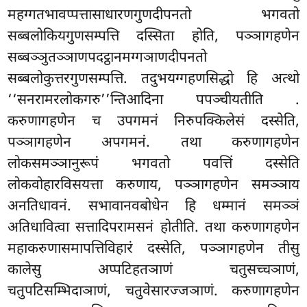
महग्गतभावप्पत्तासाधारणगुणदीपनतो भगवतो
सब्बलोकियगुणसम्पत्ति दस्सिता होति, पञ्ञागहणेन
सब्बञ्ञुतञ्ञाणपदट्ठानमग्गञाणदीपनतो
सब्बलोकुत्तरगुणसम्पत्ति. तदुभयग्गहणसिद्धो हि अत्थो
‘‘सनरामरलोकगरु’’न्तिआदिना पपञ्चीयतीति
.
करुणागहणेन च उपगमनं निरुपक्किलेसं दस्सेति,
पञ्ञागहणेन अपगमनं. तथा करुणागहणेन
लोकसमञ्ञानुरूपं भगवतो पवत्तिं दस्सेति
लोकवोहारविसयत्ता करुणाय, पञ्ञागहणेन समञ्ञाय
अनतिधावनं. सभावानवबोधेन हि धम्मानं समञ्ञं
अतिधावित्वा सत्तादिपरामसनं होतीति. तथा करुणागहणेन
महाकरुणासमापत्तिविहारं दस्सेति, पञ्ञागहणेन तीसु
कालेसु अप्पटिहतञाणं चतुसच्चञाणं,
चतुपटिसम्भिदाञाणं, चतुवेसारज्जञाणं. करुणागहणेन