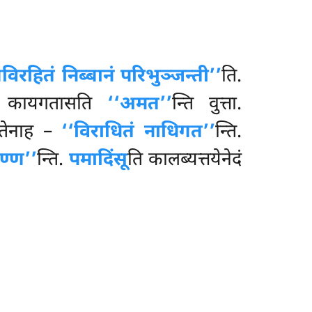
िरहितं निब्बानं परिभुञ्जन्ती’’
ति.
च कायगतासति
‘‘अमत’’
न्ति वुत्ता.
 तेनाह –
‘‘विराधितं नाधिगत’’
न्ति.
ुण्ण’’
न्ति.
पमादिंसू
ति कालब्यत्तयेनेदं