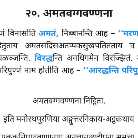
२०. अमतवग्गवण्णना
रणं विनासोति
अमतं,
निब्बानन्ति आह –
‘‘मरणव
हेतुताय
अमतसदिसअतप्पकसुखपतितताय 
वळञ्जन्ति.
विरद्ध
न्ति अनधिगमेन विरज्झितं.
च परिपुण्णं नाम होतीति आह –
‘‘आरद्धन्ति परिप
अमतवग्गवण्णना निट्ठिता.
इति मनोरथपूरणिया अङ्गुत्तरनिकाय-अट्ठकथाय
एककनिपातवण्णनाय अनुत्तानत्थदीपना समत्ता.