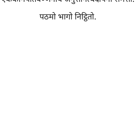
पठमो भागो निट्ठितो.