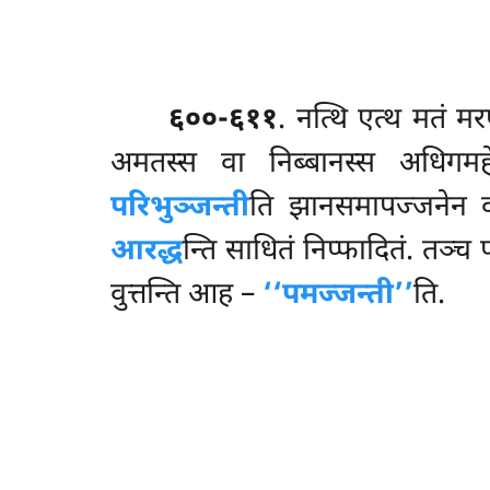
६००-६११
. नत्थि
एत्थ मतं म
अमतस्स वा निब्बानस्स अधिगम
परिभुञ्जन्ती
ति झानसमापज्जनेन 
आरद्ध
न्ति साधितं निप्फादितं. तञ्
वुत्तन्ति आह –
‘‘पमज्जन्ती’’
ति.