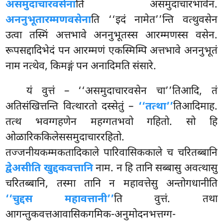
असमुदाचारवसेना
ति असमुदाचारभावेन.
अननुभूतारम्मणवसेना
ति ‘‘इदं नामेत’’न्ति वत्थुवसेन
उत्वा तस्मिं अत्तभावे अननुभूतस्स आरम्मणस्स वसेन.
रूपसद्दादिभेदं पन आरम्मणं एकस्मिम्पि अत्तभावे अननुभूतं
नाम नत्थेव, किमङ्गं पन अनादिमति संसारे.
यं वुत्तं – ‘‘असमुदाचारवसेन चा’’तिआदि, तं
अतिसंखित्तन्ति वित्थारतो दस्सेतुं –
‘‘तत्था’’
तिआदिमाह.
तत्थ भवग्गहणेन महग्गतभवो गहितो. सो हि
ओळारिककिलेससमुदाचाररहितो.
तज्जनीयकम्मकतादिकाले पारिवासिककाले च चरितब्बानि
द्वेअसीति खुद्दकवत्तानि
नाम. न हि तानि सब्बासु अवत्थासु
चरितब्बानि, तस्मा तानि न महावत्तेसु अन्तोगधानीति
‘‘चुद्दस महावत्तानी’’
ति वुत्तं. तथा
आगन्तुकवत्तआवासिकगमिक-अनुमोदनभत्तग्ग-