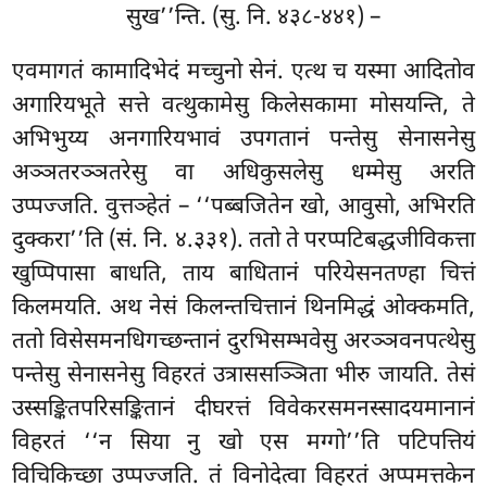
सुख’’न्ति. (सु. नि. ४३८-४४१) –
एवमागतं कामादिभेदं मच्चुनो सेनं. एत्थ च यस्मा आदितोव
अगारियभूते सत्ते वत्थुकामेसु किलेसकामा मोसयन्ति, ते
अभिभुय्य अनगारियभावं उपगतानं पन्तेसु सेनासनेसु
अञ्ञतरञ्ञतरेसु वा अधिकुसलेसु धम्मेसु अरति
उप्पज्जति. वुत्तञ्हेतं – ‘‘पब्बजितेन खो, आवुसो, अभिरति
दुक्करा’’ति (सं. नि. ४.३३१). ततो ते परप्पटिबद्धजीविकत्ता
खुप्पिपासा बाधति, ताय बाधितानं परियेसनतण्हा चित्तं
किलमयति. अथ नेसं किलन्तचित्तानं थिनमिद्धं ओक्कमति,
ततो विसेसमनधिगच्छन्तानं दुरभिसम्भवेसु अरञ्ञवनपत्थेसु
पन्तेसु सेनासनेसु विहरतं उत्राससञ्ञिता भीरु जायति. तेसं
उस्सङ्कितपरिसङ्कितानं दीघरत्तं विवेकरसमनस्सादयमानानं
विहरतं ‘‘न सिया नु खो एस मग्गो’’ति पटिपत्तियं
विचिकिच्छा उप्पज्जति. तं विनोदेत्वा विहरतं अप्पमत्तकेन