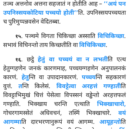
तञ्च अत्तनोव अत्तना सहजातं न होतीति आह –
‘‘अयं पन
उपनिस्सयकोटिया पच्चयो होती’’
ति. उपनिस्सयपच्चयता
च पुरिमुप्पन्नवसेन वेदितब्बा.
. पञ्चमे विगता चिकिच्छा अस्साति
विचिकिच्छा
.
१५
सभावं विचिनन्तो ताय किच्छतीति वा
विचिकिच्छा
.
. छट्ठे
हेतुं वा पच्चयं वा न लभती
ति एत्थ
१६
हेतुग्गहणेन जनकं कारणमाह, पच्चयग्गहणेन अनुपालनकं
कारणं.
हेतु
न्ति वा उपादानकारणं.
पच्चय
न्ति सहकारणं
वुत्तं.
त
न्ति किलेसं.
विवट्टेत्वा अरहत्तं गण्हाती
ति
विवट्टाभिमुखं चित्तं पेसेत्वा विपस्सनं वड्ढेन्तो अरहत्तफलं
गण्हाति. भिक्खाय चरन्ति एत्थाति
भिक्खाचारो,
गोचरगामस्सेतं अधिवचनं, तस्मिं भिक्खाचारे.
वयं
आगम्मा
ति दारभरणानुरूपं वयं आगम्म.
आयूहन्तो
ति