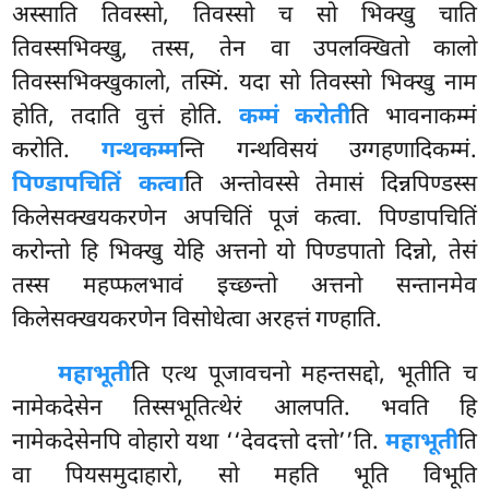
अस्साति तिवस्सो, तिवस्सो च सो भिक्खु चाति
तिवस्सभिक्खु, तस्स, तेन वा
उपलक्खितो कालो
तिवस्सभिक्खुकालो, तस्मिं. यदा सो तिवस्सो भिक्खु नाम
होति, तदाति वुत्तं होति.
कम्मं करोती
ति भावनाकम्मं
करोति.
गन्थकम्म
न्ति गन्थविसयं उग्गहणादिकम्मं.
पिण्डापचितिं कत्वा
ति अन्तोवस्से तेमासं दिन्नपिण्डस्स
किलेसक्खयकरणेन अपचितिं पूजं कत्वा. पिण्डापचितिं
करोन्तो हि भिक्खु येहि अत्तनो यो पिण्डपातो दिन्नो, तेसं
तस्स महप्फलभावं इच्छन्तो अत्तनो सन्तानमेव
किलेसक्खयकरणेन विसोधेत्वा अरहत्तं गण्हाति.
महाभूती
ति एत्थ पूजावचनो महन्तसद्दो, भूतीति च
नामेकदेसेन तिस्सभूतित्थेरं आलपति. भवति हि
नामेकदेसेनपि वोहारो यथा ‘‘देवदत्तो दत्तो’’ति.
महाभूती
ति
वा पियसमुदाहारो, सो महति भूति विभूति