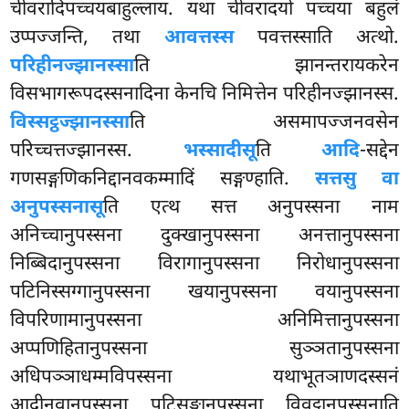
चीवरादिपच्चयबाहुल्लाय. यथा चीवरादयो पच्चया बहुलं
उप्पज्जन्ति, तथा
आवत्तस्स
पवत्तस्साति अत्थो.
परिहीनज्झानस्सा
ति झानन्तरायकरेन
विसभागरूपदस्सनादिना केनचि निमित्तेन परिहीनज्झानस्स.
विस्सट्ठज्झानस्सा
ति असमापज्जनवसेन
परिच्चत्तज्झानस्स.
भस्सादीसू
ति
आदि
-सद्देन
गणसङ्गणिकनिद्दानवकम्मादिं सङ्गण्हाति.
सत्तसु वा
अनुपस्सनासू
ति एत्थ सत्त अनुपस्सना नाम
अनिच्चानुपस्सना दुक्खानुपस्सना अनत्तानुपस्सना
निब्बिदानुपस्सना विरागानुपस्सना
निरोधानुपस्सना
पटिनिस्सग्गानुपस्सना खयानुपस्सना वयानुपस्सना
विपरिणामानुपस्सना अनिमित्तानुपस्सना
अप्पणिहितानुपस्सना सुञ्ञतानुपस्सना
अधिपञ्ञाधम्मविपस्सना यथाभूतञाणदस्सनं
आदीनवानुपस्सना पटिसङ्खानुपस्सना विवट्टानुपस्सनाति