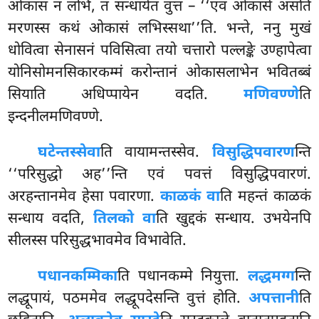
ओकासं न लभि, तं सन्धायेतं वुत्तं – ‘‘एवं ओकासे असति
मरणस्स कथं ओकासं लभिस्सथा’’ति. भन्ते, ननु मुखं
धोवित्वा सेनासनं पविसित्वा तयो चत्तारो पल्लङ्के उण्हापेत्वा
योनिसोमनसिकारकम्मं करोन्तानं ओकासलाभेन भवितब्बं
सियाति अधिप्पायेन वदति.
मणिवण्णे
ति
इन्दनीलमणिवण्णे.
घटेन्तस्सेवा
ति वायामन्तस्सेव.
विसुद्धिपवारण
न्ति
‘‘परिसुद्धो अह’’न्ति एवं पवत्तं विसुद्धिपवारणं.
अरहन्तानमेव हेसा पवारणा.
काळकं वा
ति महन्तं काळकं
सन्धाय वदति,
तिलको वा
ति खुद्दकं सन्धाय. उभयेनपि
सीलस्स परिसुद्धभावमेव विभावेति.
पधानकम्मिका
ति पधानकम्मे नियुत्ता.
लद्धमग्ग
न्ति
लद्धूपायं, पठममेव लद्धूपदेसन्ति वुत्तं होति.
अपत्तानी
ति