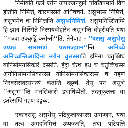
निमीयति फलं एतेन उप्पज्जनट्ठाने पक्खिपमानं विय
होतीति निमित्तं, कारणस्सेतं अधिवचनं. असुभस्स निमित्तं,
असुभमेव वा निमित्तन्ति
असुभनिमित्तं
. असुभनिस्सितम्पि
हि झानं निस्सिते निस्सयवोहारेन असुभन्ति वोहरीयति यथा
‘‘मञ्चा उक्कुट्ठिं करोन्ती’’ति. तेनेवाह –
‘‘दससु असुभेसु
उप्पन्नं सारम्मणं पठमज्झान’’
न्ति.
अनिच्चे
अनिच्चन्तिआदिना नयेन वुत्तस्सा
ति इमिना चतुब्बिधं
योनिसोमनसिकारं दस्सेति. हेट्ठा चेत्थ इध च चतुब्बिधस्स
अयोनिसोमनसिकारस्स योनिसोमनसिकारस्स च गहणं
निरवसेसदस्सनत्थं कतन्ति दट्ठब्बं. तेसु पन असुभे
‘‘असुभ’’न्ति मनसिकारो इधाधिप्पेतो, तदनुकूलत्ता वा
इतरेसम्पि गहणं दट्ठब्बं.
एकादससु असुभेसु पटिकूलाकारस्स उग्गण्हनं, यथा
वा तत्थ उग्गहनिमित्तं उप्पज्जति, तथा पटिपत्ति