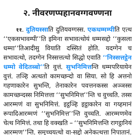
२. नीवरणप्पहानवग्गवण्णना
.
दुतियस्सा
ति
दुतियवग्गस्स.
एकधम्मम्पी
ति एत्थ
११
‘‘एकसभावम्पी’’ति इमिना सभावत्थोयं धम्मसद्दो ‘‘कुसला
धम्मा’’तिआदीसु वियाति दस्सितं होति. यदग्गेन च
सभावत्थो, तदग्गेन निस्सत्तत्थो सिद्धो एवाति
‘‘निस्सत्तट्ठेन
धम्मो वेदितब्बो’’
ति वुत्तं.
सुभनिमित्त
न्ति धम्मपरियायेन
वुत्तं. तञ्हि अत्थतो कामच्छन्दो वा सिया. सो हि अत्तनो
गहणाकारेन सुभन्ति, तेनाकारेन पवत्तनकस्स अञ्ञस्स
कामच्छन्दस्स निमित्तत्ता ‘‘सुभनिमित्त’’न्ति च वुच्चति. तस्स
आरम्मणं वा सुभनिमित्तं. इट्ठञ्हि इट्ठाकारेन वा गय्हमानं
रूपादिआरम्मणं ‘‘सुभनिमित्त’’न्ति वुच्चति. आरम्मणमेव
चेत्थ निमित्तं. तथा हि वक्खति – ‘‘सुभनिमित्तन्ति रागट्ठानियं
आरम्मण’’न्ति. समुच्चयत्थो वा-सद्दो अनेकत्थत्ता निपातानं.