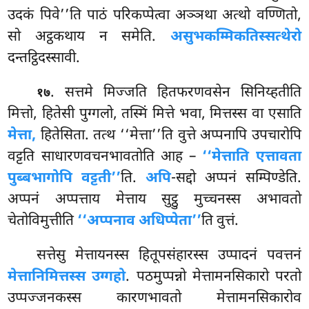
उदकं पिवे’’ति पाठं परिकप्पेत्वा अञ्ञथा अत्थो वण्णितो,
सो अट्ठकथाय न समेति.
असुभकम्मिकतिस्सत्थेरो
दन्तट्ठिदस्सावी.
. सत्तमे मिज्जति हितफरणवसेन सिनिय्हतीति
१७
मित्तो, हितेसी पुग्गलो, तस्मिं मित्ते भवा, मित्तस्स वा एसाति
मेत्ता,
हितेसिता. तत्थ ‘‘मेत्ता’’ति वुत्ते अप्पनापि उपचारोपि
वट्टति साधारणवचनभावतोति आह –
‘‘मेत्ताति एत्तावता
पुब्बभागोपि वट्टती’’
ति.
अपि
-सद्दो अप्पनं सम्पिण्डेति.
अप्पनं अप्पत्ताय मेत्ताय सुट्ठु मुच्चनस्स अभावतो
चेतोविमुत्तीति
‘‘अप्पनाव अधिप्पेता’’
ति वुत्तं.
सत्तेसु मेत्तायनस्स हितूपसंहारस्स उप्पादनं पवत्तनं
मेत्तानिमित्तस्स उग्गहो
. पठमुप्पन्नो मेत्तामनसिकारो परतो
उप्पज्जनकस्स कारणभावतो मेत्तामनसिकारोव