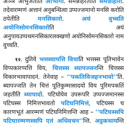
अञ्ञं आभुजतीति
आभोगो
. समन्नाहरतीति
समन्नाहारो
.
तदेवारम्मणं अत्तानं अनुबन्धित्वा उप्पज्जमानो मनसि करोति
ठपेतीति
मनसिकारो. अयं वुच्चति
अयोनिसोमनसिकारो
ति अयं
अनुपायउप्पथमनसिकारलक्खणो अयोनिसोमनसिकारो नाम
वुच्चति.
. दुतिये
भत्तब्यापत्ति विया
ति भत्तस्स पूतिभावेन
१२
विप्पकारप्पत्ति विय,
चित्तस्स ब्यापज्जन
न्ति चित्तस्स
विकारभावापादनं. तेनेवाह –
‘‘पकतिविजहनभावो’’
ति.
ब्यापज्जति तेन चित्तं पूतिकुम्मासादयो विय पुरिमपकतिं
जहतीति
ब्यापादो
. पटिघोयेव उपरूपरि उप्पज्जमानस्स
पटिघस्स निमित्तभावतो
पटिघनिमित्तं,
पटिघस्स च
कारणभूतं आरम्मणं पटिघनिमित्तन्ति आह –
‘‘पटिघस्सपि
पटिघारम्मणस्सपि एतं अधिवचन’’
न्ति.
अट्ठकथाय
न्ति