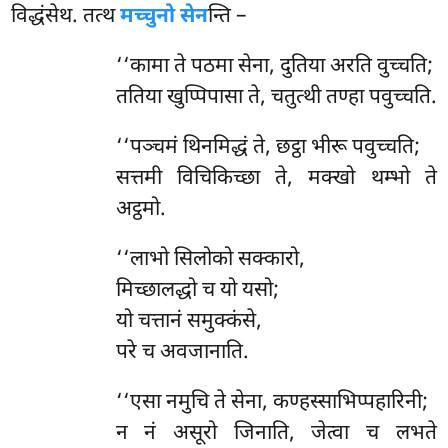
विद्धंसेथ. तत्थ
मच्चुनो सेन
न्ति –
‘‘कामा ते पठमा सेना, दुतिया अरति वुच्चति;
ततिया खुप्पिपासा ते, चतुत्थी तण्हा पवुच्चति.
‘‘पञ्चमं थिनमिद्धं ते, छट्ठा भीरू पवुच्चति;
सत्तमी विचिकिच्छा ते, मक्खो थम्भो ते
अट्ठमो.
‘‘लाभो
सिलोको सक्कारो,
मिच्छालद्धो च यो यसो;
यो चत्तानं समुक्कंसे,
परे च अवजानाति.
‘‘एसा नमुचि ते सेना, कण्हस्साभिप्पहारिनी;
न नं असूरो जिनाति, जेत्वा च लभते