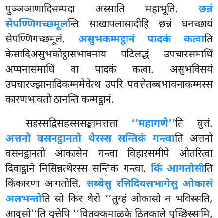
पुञ्ञञाणादिसम्पदा अस्साति महाभूति.
छन्नं
सेपण्णिगच्छमूल
न्ति साखापलासादीहि छन्नं घनच्छायं
सेपण्णिगच्छमूलं.
असुभकम्मट्ठानं पादकं कत्वा
ति
केसादिअसुभकोट्ठासभावनाय पटिलद्धं उपचारसमाधिं
अप्पनासमाधिं वा पादकं कत्वा. असुभविसयं
उपचारज्झानादिकम्ममेवेत्थ उपरि पवत्तेतब्बभावनाकम्मस्स
कारणभावतो ठानन्ति कम्मट्ठानं.
सहस्सद्विसहस्ससङ्खामत्तत्ता
‘‘महागणे’’
ति वुत्तं.
अत्तनो वसनट्ठानतो थेरस्स सन्तिकं गन्त्वा
ति अत्तनो
वसनट्ठानतो आकासेन गन्त्वा विहारसमीपे ओतरित्वा
दिवाट्ठाने निसिन्नत्थेरस्स सन्तिकं गन्त्वा.
किं आगतोसी
ति
किंकारणा आगतोसि.
सब्बेसु रत्तिदिवसभागेसु ओकासं
अलभन्तो
ति सो किर थेरो ‘‘तुय्हं ओकासो न भविस्सति,
आवुसो’’ति
वुत्तेपि ‘‘वितक्कमाळके ठितकाले पुच्छिस्सामि,