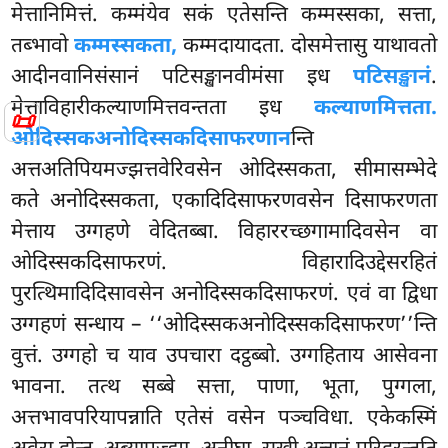
मेत्तानिमित्तं. कम्मंयेव सकं एतेसन्ति कम्मस्सका, सत्ता,
तब्भावो
कम्मस्सकता,
कम्मदायादता. दोसमेत्तासु याथावतो
आदीनवानिसंसानं पटिसङ्खानवीमंसा इध
पटिसङ्खानं
.
मेत्ताविहारीकल्याणमित्तवन्तता इध
कल्याणमित्तता.
📜
ओदिस्सकअनोदिस्सकदिसाफरणान
न्ति
अत्तअतिपियमज्झत्तवेरिवसेन ओदिस्सकता, सीमासम्भेदे
कते अनोदिस्सकता, एकादिदिसाफरणवसेन दिसाफरणता
मेत्ताय उग्गहणे वेदितब्बा. विहाररच्छगामादिवसेन वा
ओदिस्सकदिसाफरणं. विहारादिउद्देसरहितं
पुरत्थिमादिदिसावसेन अनोदिस्सकदिसाफरणं. एवं वा द्विधा
उग्गहणं सन्धाय – ‘‘ओदिस्सकअनोदिस्सकदिसाफरण’’न्ति
वुत्तं. उग्गहो च याव उपचारा दट्ठब्बो. उग्गहिताय आसेवना
भावना. तत्थ सब्बे सत्ता, पाणा, भूता, पुग्गला,
अत्तभावपरियापन्नाति एतेसं वसेन पञ्चविधा. एकेकस्मिं