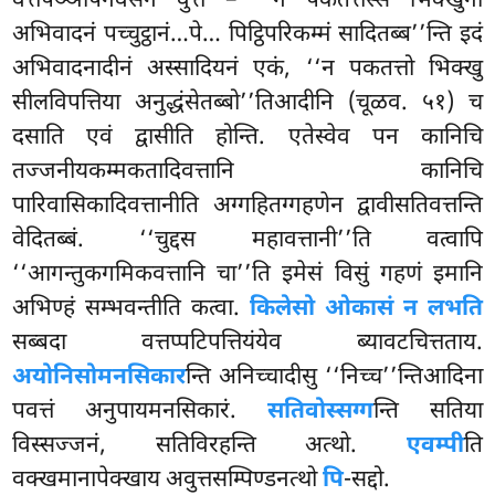
वत्तपञ्ञापनवसेन वुत्तं – ‘‘न पकतत्तस्स भिक्खुनो
अभिवादनं पच्चुट्ठानं…पे… पिट्ठिपरिकम्मं सादितब्ब’’न्ति इदं
अभिवादनादीनं अस्सादियनं एकं, ‘‘न पकतत्तो भिक्खु
सीलविपत्तिया अनुद्धंसेतब्बो’’तिआदीनि (चूळव. ५१) च
दसाति एवं द्वासीति होन्ति. एतेस्वेव पन कानिचि
तज्जनीयकम्मकतादिवत्तानि कानिचि
पारिवासिकादिवत्तानीति अग्गहितग्गहणेन द्वावीसतिवत्तन्ति
वेदितब्बं. ‘‘चुद्दस महावत्तानी’’ति वत्वापि
‘‘आगन्तुकगमिकवत्तानि चा’’ति इमेसं विसुं गहणं इमानि
अभिण्हं सम्भवन्तीति कत्वा.
किलेसो ओकासं न लभति
सब्बदा वत्तप्पटिपत्तियंयेव ब्यावटचित्तताय.
अयोनिसोमनसिकार
न्ति अनिच्चादीसु ‘‘निच्च’’न्तिआदिना
पवत्तं अनुपायमनसिकारं.
सतिवोस्सग्ग
न्ति सतिया
विस्सज्जनं, सतिविरहन्ति अत्थो.
एवम्पी
ति
वक्खमानापेक्खाय अवुत्तसम्पिण्डनत्थो
पि
-सद्दो.