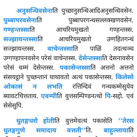
अनुसन्धिवसेना
ति पुच्छानुसन्धिआदिअनुसन्धिवसेन.
पुब्बापरवसेना
ति पुब्बापरगन्थसल्लक्खणवसेन.
गण्हन्तस्सा
ति आचरियमुखतो गण्हन्तस्स.
सज्झायन्तस्सा
ति आचरियमुखतो उग्गहितगन्थं
सज्झायन्तस्स.
वाचेन्तस्सा
ति पाळिं तदत्थञ्च
उग्गण्हापनवसेन परेसं वाचेन्तस्स.
देसेन्तस्सा
ति देसनावसेन
परेसं धम्मं देसेन्तस्स.
पकासेन्तस्सा
ति अत्तनो अत्तनो
संसयट्ठाने पुच्छन्तानं याथावतो अत्थं पकासेन्तस्स.
किलेसो
ओकासं न लभति
रत्तिन्दिवं गन्थकम्मेसुयेव
ब्यावटचित्तताय.
एवम्पी
ति वुत्तसम्पिण्डनत्थो
पि
-सद्दो. एवं
सेसेसुपि.
धुतङ्गधरो होती
ति वुत्तमेवत्थं पकासेति
‘‘तेरस
धुतङ्गगुणे समादाय वत्तती’’
ति.
बाहुल्लाया
ति