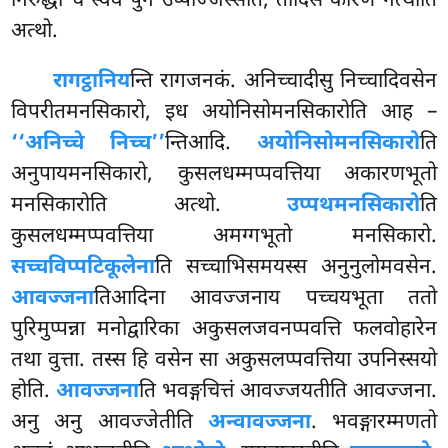
निरुद्धो च स्वेव पुन उप्पज्जिस्सति, तादिसं कारणं नत्थीति
अत्थो.
रागट्ठानिय
न्ति रागजनकं. अनिच्चादीसु निच्चादिवसेन
विपरीतमनसिकारो, इध अयोनिसोमनसिकारोति आह –
‘‘अनिच्चे निच्च’’
न्तिआदि.
अयोनिसोमनसिकारो
ति
अनुपायमनसिकारो, कुसलधम्मप्पवत्तिया अकारणभूतो
मनसिकारोति अत्थो.
उप्पथमनसिकारो
ति
कुसलधम्मप्पवत्तिया अमग्गभूतो मनसिकारो.
सच्चविप्पटिकूलेना
ति सच्चाभिसमयस्स अनुनुलोमवसेन.
आवज्जना
तिआदिना आवज्जनाय पच्चयभूता ततो
पुरिमुप्पन्ना मनोद्वारिका अकुसलजवनप्पवत्ति फलवोहारेन
तथा वुत्ता. तस्स हि वसेन सा अकुसलप्पवत्तिया उपनिस्सयो
होति.
आवज्जना
ति भवङ्गचित्तं आवज्जयतीति आवज्जना.
अनु अनु आवज्जेतीति
अन्वावज्जना
. भवङ्गारम्मणतो