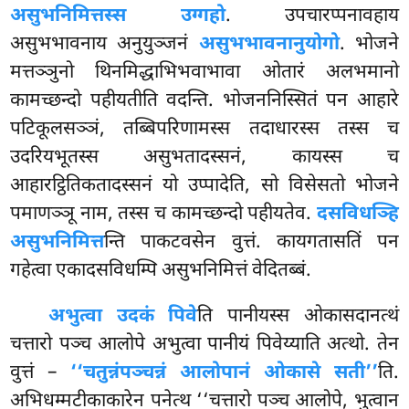
असुभनिमित्तस्स उग्गहो
. उपचारप्पनावहाय
असुभभावनाय अनुयुञ्जनं
असुभभावनानुयोगो
. भोजने
मत्तञ्ञुनो थिनमिद्धाभिभवाभावा ओतारं अलभमानो
कामच्छन्दो पहीयतीति वदन्ति. भोजननिस्सितं पन आहारे
पटिकूलसञ्ञं, तब्बिपरिणामस्स तदाधारस्स तस्स च
उदरियभूतस्स असुभतादस्सनं, कायस्स च
आहारट्ठितिकतादस्सनं यो उप्पादेति, सो विसेसतो भोजने
पमाणञ्ञू नाम, तस्स च कामच्छन्दो पहीयतेव.
दसविधञ्हि
असुभनिमित्त
न्ति पाकटवसेन वुत्तं. कायगतासतिं पन
गहेत्वा एकादसविधम्पि असुभनिमित्तं वेदितब्बं.
अभुत्वा उदकं पिवे
ति पानीयस्स ओकासदानत्थं
चत्तारो पञ्च आलोपे अभुत्वा पानीयं
पिवेय्याति अत्थो. तेन
वुत्तं –
‘‘चतुन्नं
पञ्चन्नं आलोपानं ओकासे सती’’
ति.
अभिधम्मटीकाकारेन पनेत्थ ‘‘चत्तारो पञ्च आलोपे, भुत्वान