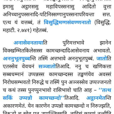
इमासु अट्ठारससु महाविपस्सनासु आदितो वुत्ता
अनिच्चानुपस्सनादि-पटिनिस्सग्गानुपस्सनापरियन्ता सत्त.
एत्थ यं वत्तब्बं, तं
विसुद्धिमग्गसंवण्णनातो
(विसुद्धि.
महाटी. २.७४१) गहेतब्बं.
अनासेवनताया
ति पुरिमत्तभावे झानेन
विक्खम्भितकिलेसस्स कामच्छन्दादिआसेवनाय अभावतो.
अननुभूतपुब्ब
न्ति तस्मिं अत्तभावे अननुभूतपुब्बं.
जातो
ति
एतस्सेव वेवचनं
सञ्जातो
तिआदि. ननु च खणिकत्ता
सब्बधम्मानं उप्पन्नस्स कामच्छन्दस्स तङ्खणंयेव अवस्सं
निरोधसम्भवतो निरुद्धे च तस्मिं पुन अञ्ञस्सेव उप्पज्जनतो
च कथं तस्स पुनप्पुनभावो रासिभावो चाति आह –
‘‘तत्थ
सकिं उप्पन्नो कामच्छन्दो’’
तिआदि.
अट्ठानमेत
न्ति
अकारणमेतं. येन कारणेन उप्पन्नो कामच्छन्दो न निरुज्झति,