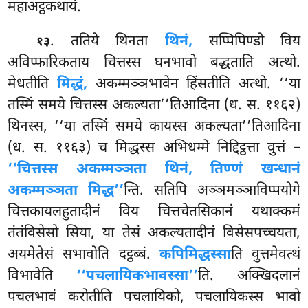
महाअट्ठकथायं.
. ततिये थिनता
थिनं,
सप्पिपिण्डो विय
१३
अविप्फारिकताय चित्तस्स घनभावो बद्धताति अत्थो.
मेधतीति
मिद्धं,
अकम्मञ्ञभावेन हिंसतीति अत्थो. ‘‘या
तस्मिं समये चित्तस्स अकल्यता’’तिआदिना (ध. स. ११६२)
थिनस्स, ‘‘या तस्मिं समये कायस्स अकल्यता’’तिआदिना
(ध. स. ११६३) च मिद्धस्स अभिधम्मे निद्दिट्ठत्ता वुत्तं –
‘‘चित्तस्स अकम्मञ्ञता थिनं, तिण्णं खन्धानं
अकम्मञ्ञता मिद्ध’’
न्ति. सतिपि अञ्ञमञ्ञाविप्पयोगे
चित्तकायलहुतादीनं विय चित्तचेतसिकानं यथाक्कमं
तंतंविसेसो सिया, या तेसं अकल्यतादीनं विसेसपच्चयता,
अयमेतेसं सभावोति दट्ठब्बं.
कपिमिद्धस्सा
ति वुत्तमेवत्थं
विभावेति
‘‘पचलायिकभावस्सा’’
ति. अक्खिदलानं
पचलभावं करोतीति पचलायिको, पचलायिकस्स भावो