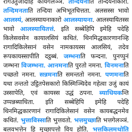
रोगउतुजादीहि कायगेलञ्ञं.
तन्दियना
ति तन्दियनाकारो.
तन्दिमनता
ति तन्दिया अभिभूतचित्तता. अलसस्स भावो
आलस्यं,
आलस्यायनाकारो
आलस्यायना
. आलस्यायितस्स
भावो
आलस्यायितत्तं
. इति सब्बेहिपि इमेहि पदेहि
किलेसवसेन कायालसियं कथितं. थिनमिद्धकारणानञ्हि
रागादिकिलेसानं वसेन नामकायस्स आलसियं, तदेव
रूपकायस्सापीति दट्ठब्बं.
जम्भना
ति फन्दना. पुनप्पुनं
जम्भना
विजम्भना. आनमना
ति पुरतो नमना.
विनमना
ति
पच्छतो नमना.
सन्नमना
ति समन्ततो नमना.
पणमना
ति
यथा तन्ततो उट्ठितपेसकारो किस्मिञ्चिदेव गहेत्वा उजुं कायं
उस्सापेति, एवं कायस्स उद्धं ठपना.
ब्याधियक
न्ति
उप्पन्नब्याधिता. इति सब्बेहिपि इमेहि पदेहि
थिनमिद्धकारणानं रागादिकिलेसानं वसेन कायबद्धनमेव
कथितं.
भुत्ताविस्सा
ति भुत्तवतो.
भत्तमुच्छा
ति भत्तगेलञ्ञं.
बलवभत्तेन हि मुच्छापत्तो विय होति.
भत्तकिलमथोति