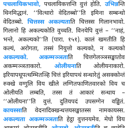
पचलायिकभावो,
पचलायिकत्तन्ति वुत्तं होति.
उभिन्न
न्ति
थिनमिद्धानं. ‘‘वित्थारो वेदितब्बो’’ति इमिना सम्बन्धो
वेदितब्बो.
चित्तस्स अकल्यता
ति चित्तस्स गिलानभावो.
गिलानो हि अकल्यकोति वुच्चति. विनयेपि वुत्तं – ‘‘नाहं,
भन्ते, अकल्यको’’ति (पारा. १५१). कालं खमतीति हि
कल्यं, अरोगता, तस्सं नियुत्तो कल्यको, न कल्यको
अकल्यको. अकम्मञ्ञता
ति चित्तगेलञ्ञसङ्खातोव
अकम्मञ्ञताकारो.
ओलीयना
ति ओलीयनाकारो.
इरियापथूपत्थम्भितञ्हि चित्तं इरियापथं सन्धारेतुं असक्कोन्तं
रुक्खे वग्गुलि विय खीले लग्गितफाणितवारको विय च
ओलीयति लम्बति, तस्स तं आकारं सन्धाय –
‘‘ओलीयना’’ति वुत्तं. दुतियपदं उपसग्गेन वड्ढितं.
कायस्सा
ति वेदनादिक्खन्धत्तयसङ्खातस्स नामकायस्स.
अकल्यता अकम्मञ्ञता
ति हेट्ठा वुत्तनयमेव. मेघो विय