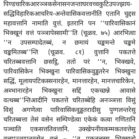
पिण्डचारिकआरञ्ञकसेनासनजन्ताघरवच्चकुटिउपज्झाय-
सद्धिविहारिकआचरिय-अन्तेवासिकवत्तानीति
एतानि चुद्दस
महावत्तानि नामाति वुत्तं. इतरानि पन ‘‘पारिवासिकानं
भिक्खूनं वत्तं पञ्ञापेस्सामी’’ति (चूळव. ७५) आरभित्वा
‘‘न उपसम्पादेतब्बं, न छमायं चङ्कमन्ते चङ्कमे
चङ्कमितब्ब’’न्ति (चूळव. ८१) वुत्तानि पकतत्ते
चरितब्बवत्तानि छसट्ठि, ततो परं ‘‘न, भिक्खवे,
पारिवासिकेन भिक्खुना पारिवासिकवुड्ढतरेन भिक्खुना
सद्धिं, मूलायपटिकस्सनारहेन, मानत्तारहेन, मानत्तचारिकेन,
अब्भानारहेन भिक्खुना सद्दिं एकच्छन्ने आवासे
वत्थब्ब’’न्तिआदीनि पकतत्ते चरितब्बेहि अनञ्ञत्ता विसुं
विसुं अगणेत्वा पारिवासिकवुड्ढतरादीसु पुग्गलन्तरेसु
चरितब्बत्ता
तेसं वसेन सम्पिण्डेत्वा एकेकं कत्वा गणितानि
पञ्चाति एकसत्ततिवत्तानि. उक्खेपनीयकम्मकतवत्तेसु