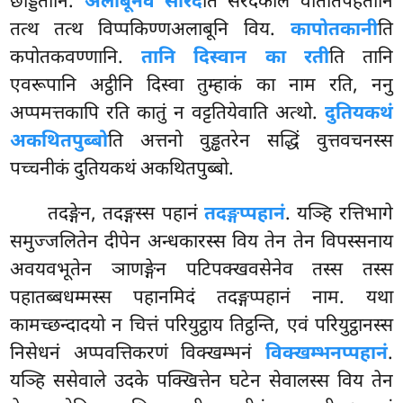
छड्डितानि.
अलाबूनेव सारदे
ति सरदकाले वातातपहतानि
तत्थ तत्थ विप्पकिण्णअलाबूनि विय.
कापोतकानी
ति
कपोतकवण्णानि.
तानि दिस्वान का रती
ति तानि
एवरूपानि अट्ठीनि दिस्वा तुम्हाकं का नाम रति, ननु
अप्पमत्तकापि रति कातुं न वट्टतियेवाति अत्थो.
दुतियकथं
अकथितपुब्बो
ति अत्तनो वुड्ढतरेन सद्धिं वुत्तवचनस्स
पच्चनीकं दुतियकथं अकथितपुब्बो.
तदङ्गेन, तदङ्गस्स पहानं
तदङ्गप्पहानं
. यञ्हि रत्तिभागे
समुज्जलितेन दीपेन अन्धकारस्स विय तेन तेन विपस्सनाय
अवयवभूतेन ञाणङ्गेन पटिपक्खवसेनेव तस्स तस्स
पहातब्बधम्मस्स पहानमिदं तदङ्गप्पहानं नाम. यथा
कामच्छन्दादयो न चित्तं परियुट्ठाय तिट्ठन्ति, एवं परियुट्ठानस्स
निसेधनं अप्पवत्तिकरणं विक्खम्भनं
विक्खम्भनप्पहानं
.
यञ्हि
ससेवाले उदके पक्खित्तेन घटेन सेवालस्स विय तेन