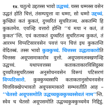
. चतुत्थे उद्दतस्स भावो
उद्धच्चं
. यस्स धम्मस्स वसेन
१४
उद्धतं होति चित्तं, तंसम्पयुत्ता वा धम्मा, सो धम्मो
उद्दच्चं
.
कुच्छितं कतं कुकतं, दुच्चरितं सुचरितञ्च. अकतम्पि हि
कुकतमेव. एवञ्हि वत्तारो होन्ति ‘‘यं मया न कतं, तं
कुकत’’न्ति. एवं कताकतं दुच्चरितं सुचरितञ्च कुकतं, तं
आरब्भ विप्पटिसारवसेन पवत्तं पन चित्तं इध कुकतन्ति
वेदितब्बं. तस्स भावो
कुक्कुच्चं. चित्तस्स उद्धताकारो
ति
चित्तस्स अवूपसमाकारोव वुत्तो. अवूपसमलक्खणञ्हि
उद्धच्चं. यथापवत्तस्स कताकताकारविसिट्ठस्स
दुच्चरितसुचरितस्स
अनुसोचनवसेन विरूपं पटिसरणं
विप्पटिसारो
. कुक्कुच्चस्सपि कताकतानुसोचनवसेन
चित्तविक्खेपभावतो अवूपसमाकारो सम्भवतीति आह –
‘‘चेतसो अवूपसमोति उद्धच्चकुक्कुच्चस्सेवतं नाम’’
न्ति.
स्वेव च चेतसो अवूपसमोति उद्धच्चकुक्कुच्चमेव निद्दिट्ठं.