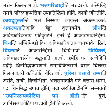
भत्तेन किलन्तभावो.
भत्तपरिळाहो
ति भत्तदरथो. तस्मिञ्हि
समये परिळाहुप्पत्तिया उपहतिन्द्रियो होति, कायो जीरतीति.
कायदुट्ठुल्ल
न्ति भत्तं निस्साय कायस्स अकम्मञ्ञतं.
अकल्यता
तिआदि हेट्ठा वुत्तनयमेव.
लीन
न्ति
अविप्फारिकताय पटिकुटितं. इतरे द्वे आकारभावनिद्देसा.
थिन
न्ति सप्पिपिण्डो विय अविप्फारिकताय घनभावेन ठितं.
थियना
ति आकारनिद्देसो. थियिभावो
थियितत्तं
,
अविप्फारवसेनेव बद्धताति अत्थो. इमेहि पन सब्बेहिपि
पदेहि थिनमिद्धकारणानं रागादिकिलेसानं वसेन चित्तस्स
गिलानाकारो कथितोति वेदितब्बो.
पुरिमा चत्तारो धम्मा
ति
अरति, तन्दी, विजम्भिता, भत्तसम्मदोति एते चत्तारो धम्मा.
यदा थिनमिद्धं उप्पन्नं होति, तदा अरतिआदीनम्पि सम्भवतो
‘‘उपनिस्सयकोटिया पन होती’’
ति वुत्तं,
उपनिस्सयकोटिया पच्चयो होतीति अत्थो.