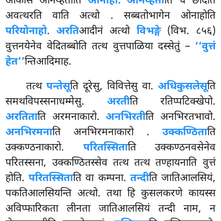
आकासं ओनय्हतीति
ओनाहो. ओनय्हती
ति च छादेति
अवत्थरति वाति अत्थो
. सब्बतोभागेन ओनाहोति
परियोनाहो
.
अरति
आदीनं अत्थो
विभङ्गे
(विभ. ८५६)
वुत्तनयेनेव वेदितब्बोति तत्थ वुत्तपाळिया दस्सेतुं –
‘‘वुत्तं
हेत’’
न्तिआदिमाह.
तत्थ
पन्तेसू
ति दूरेसु, विवित्तेसु वा.
अधिकुसलेसू
ति
समथविपस्सनाधम्मेसु.
अरती
ति रतिप्पटिक्खेपो.
अरतिता
ति अरमनाकारो.
अनभिरती
ति अनभिरतभावो.
अनभिरमना
ति अनभिरमनाकारो
.
उक्कण्ठिता
ति
उक्कण्ठनाकारो.
परितस्सिता
ति उक्कण्ठनवसेनेव
परितस्सना, उक्कण्ठितस्सेव तत्थ तत्थ तण्हायनाति वुत्तं
होति.
परितस्सिता
ति वा कम्पना.
तन्दी
ति जातिआलसियं,
पकतिआलसियन्ति अत्थो. तथा हि कुसलकरणे कायस्स
अविप्फारिकता लीनता जातिआलसियं तन्दी नाम, न