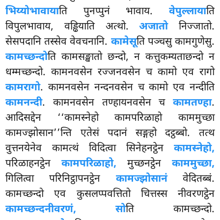
भिय्योभावाया
ति पुनप्पुनं भावाय.
वेपुल्लाया
ति
विपुलभावाय, वड्ढियाति अत्थो.
अजातो
निज्जातो.
सेसपदानि तस्सेव
वेवचनानि.
कामेसू
ति पञ्चसु कामगुणेसु.
कामच्छन्दो
ति कामसङ्खातो छन्दो, न कत्तुकम्यताछन्दो न
धम्मच्छन्दो. कामनवसेन रज्जनवसेन च कामो एव रागो
कामरागो
. कामनवसेन नन्दनवसेन च कामो एव नन्दीति
कामनन्दी
. कामनवसेन तण्हायनवसेन च
कामतण्हा
.
आदिसद्देन ‘‘कामस्नेहो कामपरिळाहो काममुच्छा
कामज्झोसान’’न्ति एतेसं पदानं सङ्गहो दट्ठब्बो. तत्थ
वुत्तनयेनेव कामत्थं विदित्वा सिनेहनट्ठेन
कामस्नेहो,
परिळाहनट्ठेन
कामपरिळाहो,
मुच्छनट्ठेन
काममुच्छा,
गिलित्वा परिनिट्ठापनट्ठेन
कामज्झोसानं
वेदितब्बं.
कामच्छन्दो एव कुसलप्पवत्तितो चित्तस्स नीवरणट्ठेन
कामच्छन्दनीवरणं, सो
ति कामच्छन्दो.