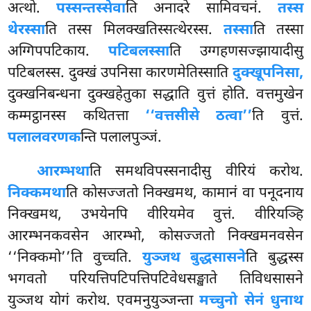
अत्थो.
पस्सन्तस्सेवा
ति अनादरे सामिवचनं.
तस्स
थेरस्सा
ति तस्स मिलक्खतिस्सत्थेरस्स.
तस्सा
ति तस्सा
अग्गिपपटिकाय.
पटिबलस्सा
ति उग्गहणसज्झायादीसु
पटिबलस्स. दुक्खं उपनिसा कारणमेतिस्साति
दुक्खूपनिसा,
दुक्खनिबन्धना दुक्खहेतुका सद्धाति वुत्तं होति. वत्तमुखेन
कम्मट्ठानस्स कथितत्ता
‘‘वत्तसीसे ठत्वा’’
ति वुत्तं.
पलालवरणक
न्ति पलालपुञ्जं.
आरम्भथा
ति समथविपस्सनादीसु वीरियं करोथ.
निक्कमथा
ति कोसज्जतो निक्खमथ, कामानं
वा पनूदनाय
निक्खमथ, उभयेनपि वीरियमेव वुत्तं. वीरियञ्हि
आरम्भनकवसेन आरम्भो, कोसज्जतो निक्खमनवसेन
‘‘निक्कमो’’ति वुच्चति.
युञ्जथ बुद्धसासने
ति बुद्धस्स
भगवतो परियत्तिपटिपत्तिपटिवेधसङ्खाते तिविधसासने
युञ्जथ योगं करोथ. एवमनुयुञ्जन्ता
मच्चुनो सेनं धुनाथ