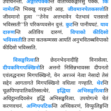
उपचिनन्तो.
अङ्गारपक्क
न्ति वीतच्चिकङ्गारेसु पक्कं.
किं
नामेत
न्ति भिक्खू गरहन्तो आह.
जीवमानपेतकसत्तो
ति
जीवमानो हुत्वा ‘‘तेनेव अत्तभावेन पेतभावं पत्तसत्तो
भविस्सती’’ति परिकप्पवसेन वुत्तं.
कुट
न्ति पानीयघटं.
याव
दारुण
न्ति अतिविय दारुणं.
विपाको कीदिसो
भविस्सती
ति तया कतकम्मस्स आयतिं अनुभवितब्बविपाको
कीदिसो भविस्सति.
विसङ्खरित्वा
ति छेदनभेदनादीहि विनासेत्वा.
दीपकमिगपक्खिनो
ति अत्तनो निसिन्नभावस्स दीपनतो
एवंलद्धनामा मिगपक्खिनो, येन अरञ्ञं नेत्वा नेसादो तेसं
सद्देन आगतागते मिगपक्खिनो वधित्वा गण्हाति.
थेर
न्ति
चूळपिण्डपातिकतिस्सत्थेरं.
इद्धिया अभिसङ्खरित्वा
ति
अधिट्ठानादिवसेन इद्धिं अभिसङ्खरित्वा. उपयोगत्थे चेतं
करणवचनं.
अग्गिपपटिक
न्ति अच्चिकरणं, विप्फुलिङ्गन्ति