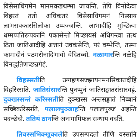
विसेसाधिगमेन मानमक्खथम्भा जायन्ति. तेपि विनोदेत्वा
विहरतं ततो अधिकतरं विसेसाधिगमनं
निस्साय
लाभसक्कारसिलोका उप्पज्जन्ति. लाभादीहि मुच्छित्वा
धम्मप्पतिरूपकानि पकासेन्तो मिच्छायसं अधिगन्त्वा तत्थ
ठिता जातिआदीहि अत्तानं उक्कंसेन्ति, परं वम्भेन्ति, तस्मा
कामादीनं पठमसेनादिभावो वेदितब्बो.
नळागार
न्ति नळेहि
विनद्धतिणच्छन्नगेहं.
विहस्सती
ति उग्गहणसज्झायनमनसिकारादीहि
विहरिस्सति.
जातिसंसार
न्ति पुनप्पुनं जातिसङ्खातसंसारवट्टं.
दुक्खस्सन्तं करिस्सती
ति दुक्खस्स अन्तसङ्खातं निब्बानं
सच्छिकरिस्सति.
पलालपुञ्जाह
न्ति पलालपुञ्जं अहन्ति
पदच्छेदो.
ततियं ठान
न्ति अनागामिफलं सन्धाय वदति.
तिवस्सभिक्खुकाले
ति उपसम्पदतो तीणि वस्सानि