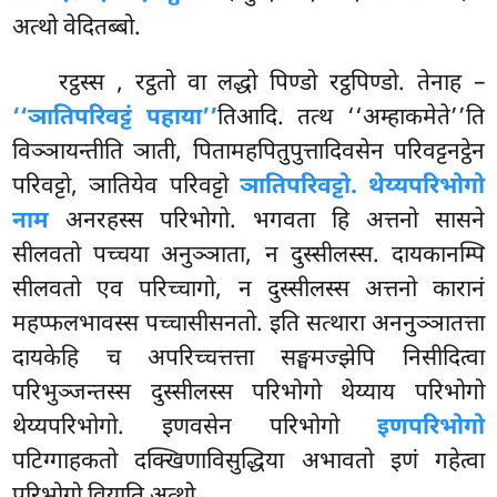
अत्थो वेदितब्बो.
रट्ठस्स
, रट्ठतो वा लद्धो पिण्डो रट्ठपिण्डो. तेनाह –
‘‘ञातिपरिवट्टं पहाया’’
तिआदि. तत्थ ‘‘अम्हाकमेते’’ति
विञ्ञायन्तीति ञाती, पितामहपितुपुत्तादिवसेन परिवट्टनट्ठेन
परिवट्टो, ञातियेव परिवट्टो
ञातिपरिवट्टो. थेय्यपरिभोगो
नाम
अनरहस्स परिभोगो. भगवता हि अत्तनो सासने
सीलवतो पच्चया अनुञ्ञाता, न दुस्सीलस्स. दायकानम्पि
सीलवतो एव परिच्चागो, न दुस्सीलस्स अत्तनो कारानं
महप्फलभावस्स पच्चासीसनतो. इति सत्थारा अननुञ्ञातत्ता
दायकेहि च अपरिच्चत्तत्ता सङ्घमज्झेपि निसीदित्वा
परिभुञ्जन्तस्स दुस्सीलस्स परिभोगो थेय्याय परिभोगो
थेय्यपरिभोगो. इणवसेन परिभोगो
इणपरिभोगो
पटिग्गाहकतो दक्खिणाविसुद्धिया अभावतो इणं गहेत्वा