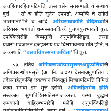
अत्तहितपरहितप्पटिपत्ति, तस्स वसेन सुतसम्पन्नो. यं सन्धाय
वुत्तं – ‘‘सो च होति सुतेन उपपन्नो, अप्पम्पि
चे सहितं
भासमानो’’ति च आदि.
अरियसावकोति वेदितब्बो
ति
अरियस्स भगवतो धम्मस्सवनकिच्चे युत्तप्पयुत्तभावतो वुत्तं.
उपक्किलेसेहि विप्पमुत्ति अनुपक्किलिट्ठता, तस्सा
यथासभावजाननं दळ्हतराय एव चित्तभावनाय सति होति, न
अञ्ञथाति
‘‘बलवविपस्सना कथिता’’
ति वुत्तं.
. ततिये
अग्गिक्खन्धोपमसुत्तन्तअट्ठुप्पत्तिय
न्ति
५३
अग्गिक्खन्धोपमसुत्ते (अ. नि. ७.७२) देसनाअट्ठुप्पत्तियं
.
तंदेसनाहेतुकञ्हि एकच्चानं भिक्खूनं मिच्छापटिपत्तिं निमित्तं
कत्वा भगवा इमं सुत्तं देसेसि.
अविजहितमेव होति
सब्बकालं सुप्पतिट्ठितसतिसम्पजञ्ञत्ता. यस्मा बुद्धानं
रूपकायो बाहिरब्भन्तरेहि मलेहि अनुपक्किलिट्ठो