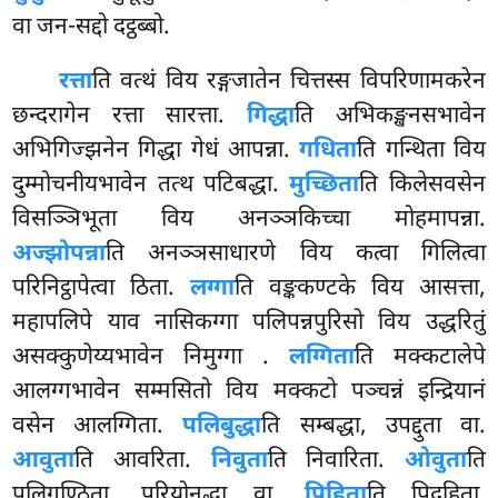
वा जन-सद्दो दट्ठब्बो.
रत्ता
ति वत्थं विय रङ्गजातेन चित्तस्स विपरिणामकरेन
छन्दरागेन रत्ता सारत्ता.
गिद्धा
ति अभिकङ्खनसभावेन
अभिगिज्झनेन गिद्धा गेधं आपन्ना.
गधिता
ति गन्थिता विय
दुम्मोचनीयभावेन तत्थ पटिबद्धा.
मुच्छिता
ति किलेसवसेन
विसञ्ञिभूता विय अनञ्ञकिच्चा मोहमापन्ना.
अज्झोपन्ना
ति अनञ्ञसाधारणे विय कत्वा गिलित्वा
परिनिट्ठापेत्वा ठिता.
लग्गा
ति वङ्ककण्टके विय आसत्ता,
महापलिपे याव नासिकग्गा पलिपन्नपुरिसो विय उद्धरितुं
असक्कुणेय्यभावेन निमुग्गा
.
लग्गिता
ति मक्कटालेपे
आलग्गभावेन
सम्मसितो विय मक्कटो पञ्चन्नं इन्द्रियानं
वसेन आलग्गिता.
पलिबुद्धा
ति सम्बद्धा, उपद्दुता वा.
आवुता
ति आवरिता.
निवुता
ति निवारिता.
ओवुता
ति
पलिगुण्ठिता, परियोनद्धा वा.
पिहिता
ति पिदहिता.