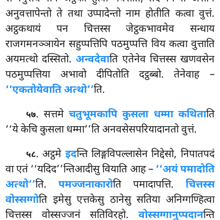
अनुवत्तापेन्तो ते तथा उप्पादेन्तो नाम होतीति कत्वा वुत्तं.
अट्ठकथायं पन चित्तस्स जेट्ठकभावमेव सन्धाय
राजगमनञ्ञायेन सहुप्पत्तिपि पठमुप्पत्ति विय कत्वा वुत्ताति
अयमत्थो दस्सितो.
अन्वदेवा
ति एतेनेव चित्तस्स खणवसेन
पठमुप्पत्तिया अभावो दीपितोति दट्ठब्बो. तेनेवाह –
‘‘एकतोयेवाति अत्थो’’
ति.
. सत्तमे
चतुभूमकापि कुसला धम्मा कथिता
ति
५७
‘‘ये केचि कुसला धम्मा’’ति अनवसेसपरियादानतो वुत्तं.
. अट्ठमे
इद
न्ति लिङ्गविपल्लासेन निद्देसो, निपातपदं
५८
वा एतं ‘‘यदिद’’न्तिआदीसु वियाति आह –
‘‘अयं पमादोति
अत्थो’’
ति.
पमज्जनाकारो
ति पमादापत्ति.
चित्तस्स
वोस्सग्गो
ति इमेसु एत्तकेसु ठानेसु सतिया अनिग्गण्हित्वा
चित्तस्स वोस्सज्जनं सतिविरहो.
वोस्सग्गानुप्पदान
न्ति