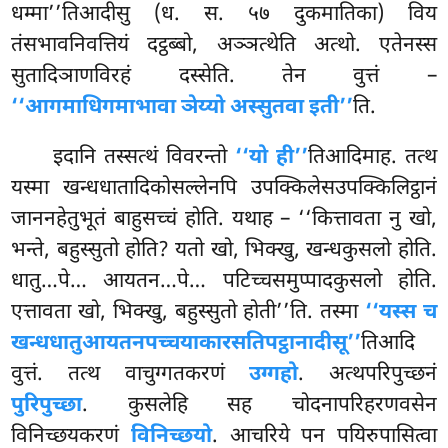
धम्मा’’तिआदीसु (ध. स. ५७ दुकमातिका) विय
तंसभावनिवत्तियं दट्ठब्बो, अञ्ञत्थेति अत्थो. एतेनस्स
सुतादिञाणविरहं दस्सेति. तेन वुत्तं –
‘‘आगमाधिगमाभावा ञेय्यो अस्सुतवा इती’’
ति.
इदानि
तस्सत्थं विवरन्तो
‘‘यो ही’’
तिआदिमाह. तत्थ
यस्मा खन्धधातादिकोसल्लेनपि उपक्किलेसउपक्किलिट्ठानं
जाननहेतुभूतं बाहुसच्चं होति. यथाह – ‘‘कित्तावता नु खो,
भन्ते, बहुस्सुतो होति? यतो खो, भिक्खु, खन्धकुसलो होति.
धातु…पे… आयतन…पे… पटिच्चसमुप्पादकुसलो होति.
एत्तावता खो, भिक्खु, बहुस्सुतो होती’’ति. तस्मा
‘‘यस्स च
खन्धधातुआयतनपच्चयाकारसतिपट्ठानादीसू’’
तिआदि
वुत्तं. तत्थ वाचुग्गतकरणं
उग्गहो
. अत्थपरिपुच्छनं
पुरिपुच्छा
. कुसलेहि सह चोदनापरिहरणवसेन
विनिच्छयकरणं
विनिच्छयो
. आचरिये पन पयिरुपासित्वा