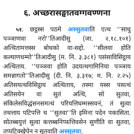
६. अच्छरासङ्घातवग्गवण्णना
. छट्ठस्स
पठमे
अस्सुतवा
ति एत्थ ‘‘साधु
५१
पञ्ञाणवा नरो’’तिआदीसु (जा. २.१८.१०१)
अत्थितामत्तस्स बोधको वा-सद्दो. ‘‘सीलवा होति
कल्याणधम्मो’’तिआदीसु (म. नि. ३.३८१) पसंसाविसिट्ठाय
अत्थिताय. ‘‘पञ्ञवा होति
उदयत्थगामिनिया पञ्ञाय
समन्नागतो’’तिआदीसु (दी. नि. ३.३१७; म. नि. २.२५)
अतिसयत्थविसिट्ठाय अत्थिताय, तस्मा यस्स पसत्थं
अतिसयेन वा सुतं अत्थि, सो सुतवा,
संकिलेसविद्धंसनसमत्थं परियत्तिधम्मस्सवनं, तं सुत्वा
तथत्ताय पटिपत्ति च ‘‘सुतवा’’ति इमिना पदेन पकासिता.
सोतब्बयुत्तं सुत्वा कत्तब्बनिप्फत्तिवसेन सुणीति वा सुतवा,
तप्पटिक्खेपेन न सुतवाति
अस्सुतवा
.