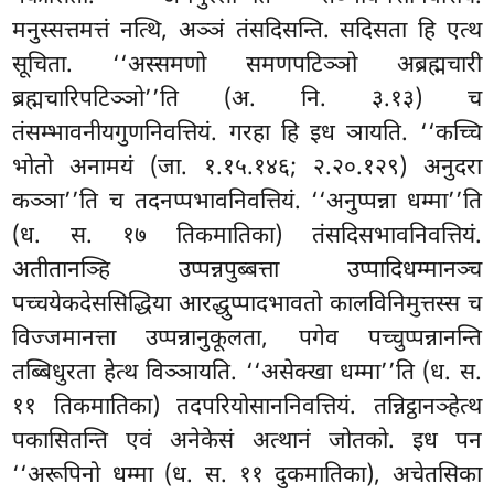
मनुस्सत्तमत्तं नत्थि, अञ्ञं तंसदिसन्ति. सदिसता हि एत्थ
सूचिता. ‘‘अस्समणो समणपटिञ्ञो अब्रह्मचारी
ब्रह्मचारिपटिञ्ञो’’ति (अ. नि. ३.१३) च
तंसम्भावनीयगुणनिवत्तियं. गरहा हि इध ञायति. ‘‘कच्चि
भोतो अनामयं (जा. १.१५.१४६; २.२०.१२९) अनुदरा
कञ्ञा’’ति च तदनप्पभावनिवत्तियं. ‘‘अनुप्पन्ना धम्मा’’ति
(ध. स. १७ तिकमातिका) तंसदिसभावनिवत्तियं.
अतीतानञ्हि उप्पन्नपुब्बत्ता उप्पादिधम्मानञ्च
पच्चयेकदेससिद्धिया आरद्धुप्पादभावतो कालविनिमुत्तस्स च
विज्जमानत्ता उप्पन्नानुकूलता, पगेव पच्चुप्पन्नानन्ति
तब्बिधुरता हेत्थ विञ्ञायति. ‘‘असेक्खा धम्मा’’ति (ध. स.
११ तिकमातिका) तदपरियोसाननिवत्तियं. तन्निट्ठानञ्हेत्थ
पकासितन्ति एवं अनेकेसं
अत्थानं जोतको. इध पन
‘‘अरूपिनो धम्मा (ध. स. ११ दुकमातिका), अचेतसिका