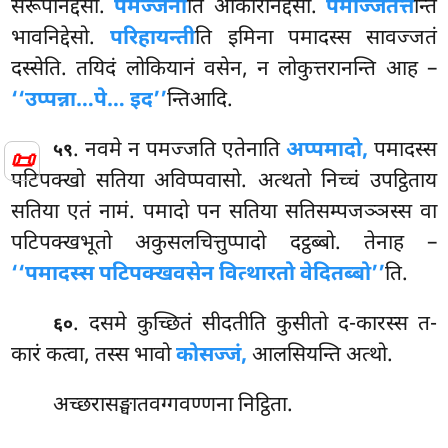
सरूपनिद्देसो.
पमज्जना
ति आकारनिद्देसो.
पमज्जितत्त
न्ति
भावनिद्देसो.
परिहायन्ती
ति इमिना पमादस्स सावज्जतं
दस्सेति. तयिदं लोकियानं वसेन, न लोकुत्तरानन्ति आह –
‘‘उप्पन्ना…पे… इद’’
न्तिआदि.
. नवमे न पमज्जति एतेनाति
अप्पमादो,
पमादस्स
५९
📜
पटिपक्खो सतिया अविप्पवासो. अत्थतो निच्चं उपट्ठिताय
सतिया एतं नामं. पमादो पन सतिया सतिसम्पजञ्ञस्स वा
पटिपक्खभूतो अकुसलचित्तुप्पादो दट्ठब्बो. तेनाह –
‘‘पमादस्स पटिपक्खवसेन वित्थारतो वेदितब्बो’’
ति.
. दसमे कुच्छितं सीदतीति कुसीतो द-कारस्स त-
६०
कारं कत्वा, तस्स भावो
कोसज्जं,
आलसियन्ति अत्थो.
अच्छरासङ्घातवग्गवण्णना निट्ठिता.