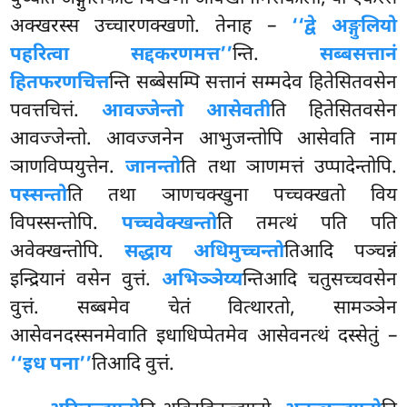
अक्खरस्स उच्चारणक्खणो. तेनाह –
‘‘द्वे अङ्गुलियो
पहरित्वा सद्दकरणमत्त’’
न्ति.
सब्बसत्तानं
हितफरणचित्त
न्ति सब्बेसम्पि सत्तानं सम्मदेव हितेसितवसेन
पवत्तचित्तं.
आवज्जेन्तो आसेवती
ति हितेसितवसेन
आवज्जेन्तो. आवज्जनेन आभुजन्तोपि आसेवति नाम
ञाणविप्पयुत्तेन.
जानन्तो
ति तथा ञाणमत्तं उप्पादेन्तोपि.
पस्सन्तो
ति तथा ञाणचक्खुना पच्चक्खतो विय
विपस्सन्तोपि.
पच्चवेक्खन्तो
ति तमत्थं पति
पति
अवेक्खन्तोपि.
सद्धाय अधिमुच्चन्तो
तिआदि पञ्चन्नं
इन्द्रियानं वसेन वुत्तं.
अभिञ्ञेय्य
न्तिआदि चतुसच्चवसेन
वुत्तं. सब्बमेव चेतं वित्थारतो, सामञ्ञेन
आसेवनदस्सनमेवाति इधाधिप्पेतमेव आसेवनत्थं दस्सेतुं –
‘‘इध पना’’
तिआदि वुत्तं.