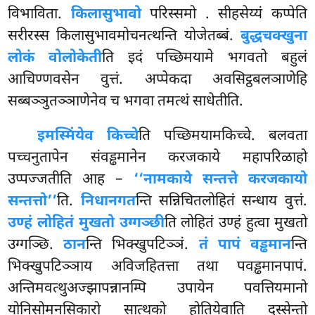
विभाविता.
किलासुभावो
परिस्समो
. सीहसेय्यं कप्पेति
सरीरस्स किलासुभावमोचनत्थन्ति योजेतब्बं.
बुद्धचक्खुना
लोकं वोलोकेती
ति इदं पच्छिमयामे भगवतो बहुलं
आचिण्णवसेन वुत्तं. अप्पेकदा अवसिट्ठबलञाणेहि
सब्बञ्ञुतञ्ञाणेनेव च भगवा तमत्थं साधेतीति.
इमस्मिंयेव किच्चे
ति पच्छिमयामकिच्चे. बलवता
पच्चनुतापेन संवड्ढमानेन करजकाये महापरिळाहो
उप्पज्जतीति आह –
‘‘नामकाये सन्तत्ते करजकायो
सन्तत्तो’’
ति.
निधानगत
न्ति सन्निचितलोहितं सन्धाय वुत्तं.
उण्हं लोहितं मुखतो उग्गञ्छी
ति लोहितं उण्हं हुत्वा मुखतो
उग्गञ्छि.
ठान
न्ति भिक्खुपटिञ्ञं.
तं पापं वड्ढमान
न्ति
भिक्खुपटिञ्ञाय अविजहितत्ता तथा पवड्ढमानपापं.
अन्तिमवत्थुअज्झापन्नानम्पि उपायेन पवत्तियमानो
योनिसोमनसिकारो सात्थको होतियेवाति दस्सेन्तो