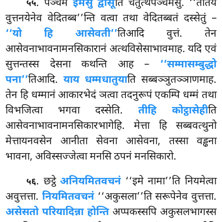
. पञ्चमे
इमेसु द्वीसू
ति चतुत्थपञ्चमेसु. ‘‘ततिये
५५
वुत्तनयेनेव वेदितब्ब’’न्ति वत्वा तथा वेदितब्बतं दस्सेतुं –
‘‘यो हि आसेवती’’
तिआदि वुत्तं. तेन
आसेवनाभावनामनसिकारानं अत्थविसेसाभावमाह. यदि एवं
सुत्तन्तस्स देसना कथन्ति आह –
‘‘सम्मासम्बुद्धो
पना’’
तिआदि.
याय धम्मधातुया
ति सब्बञ्ञुतञ्ञाणमाह.
तेन हि धम्मानं आकारभेदं ञत्वा तदनुरूपं एकम्पि धम्मं तथा
विभजित्वा भगवा दस्सेति.
तीहि कोट्ठासेही
ति
आसेवनाभावनामनसिकारभागेहि. मेत्ता हि सब्बवत्थुनो
मेत्तायनवसेन आनीता सेवना आसेवना, तस्सा वड्ढना
भावना, अविस्सज्जेत्वा मनसि ठपनं मनसिकारो.
. छट्ठे
अनियमितवचनं
‘‘इमे नामा’’ति नियमेत्वा
५६
अवुत्तत्ता.
नियमितवचनं
‘‘अकुसला’’ति सरूपेनेव वुत्तत्ता.
असेसतो परियादिन्ना होन्ति
अप्पकस्सपि अकुसलभागस्स