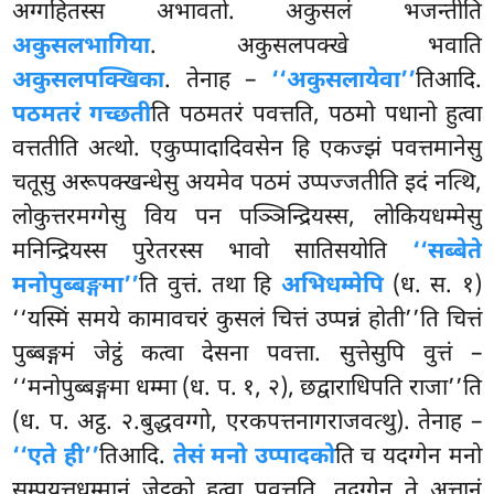
अग्गहितस्स अभावतो. अकुसलं भजन्तीति
अकुसलभागिया
. अकुसलपक्खे भवाति
अकुसलपक्खिका
. तेनाह –
‘‘अकुसलायेवा’’
तिआदि.
पठमतरं गच्छती
ति पठमतरं पवत्तति, पठमो पधानो हुत्वा
वत्ततीति अत्थो. एकुप्पादादिवसेन हि एकज्झं पवत्तमानेसु
चतूसु अरूपक्खन्धेसु अयमेव पठमं उप्पज्जतीति इदं नत्थि,
लोकुत्तरमग्गेसु विय पन पञ्ञिन्द्रियस्स, लोकियधम्मेसु
मनिन्द्रियस्स पुरेतरस्स भावो सातिसयोति
‘‘सब्बेते
मनोपुब्बङ्गमा’’
ति वुत्तं. तथा हि
अभिधम्मेपि
(ध. स. १)
‘‘यस्मिं समये कामावचरं कुसलं चित्तं उप्पन्नं होती’’ति चित्तं
पुब्बङ्गमं जेट्ठं कत्वा देसना पवत्ता. सुत्तेसुपि वुत्तं –
‘‘मनोपुब्बङ्गमा धम्मा (ध. प. १, २), छद्वाराधिपति राजा’’ति
(ध. प. अट्ठ. २.बुद्धवग्गो, एरकपत्तनागराजवत्थु). तेनाह –
‘‘एते ही’’
तिआदि.
तेसं मनो उप्पादको
ति च यदग्गेन मनो
सम्पयुत्तधम्मानं जेट्ठको हुत्वा पवत्तति, तदग्गेन ते अत्तानं