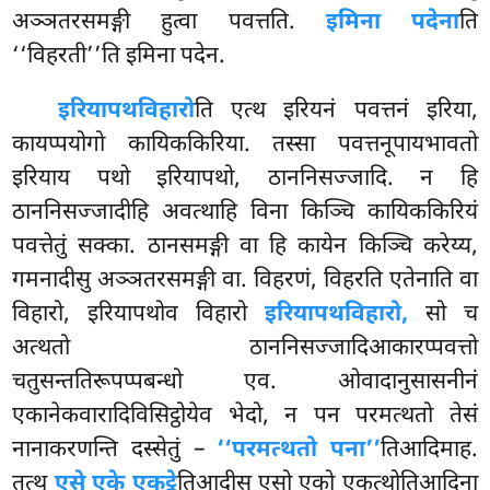
अञ्ञतरसमङ्गी हुत्वा पवत्तति.
इमिना पदेना
ति
‘‘विहरती’’ति इमिना पदेन.
इरियापथविहारो
ति एत्थ इरियनं पवत्तनं इरिया,
कायप्पयोगो कायिककिरिया. तस्सा पवत्तनूपायभावतो
इरियाय पथो इरियापथो, ठाननिसज्जादि. न हि
ठाननिसज्जादीहि अवत्थाहि विना किञ्चि कायिककिरियं
पवत्तेतुं सक्का. ठानसमङ्गी वा हि कायेन किञ्चि करेय्य,
गमनादीसु अञ्ञतरसमङ्गी वा. विहरणं, विहरति एतेनाति वा
विहारो, इरियापथोव विहारो
इरियापथविहारो,
सो च
अत्थतो ठाननिसज्जादिआकारप्पवत्तो
चतुसन्ततिरूपप्पबन्धो
एव. ओवादानुसासनीनं
एकानेकवारादिविसिट्ठोयेव भेदो, न पन परमत्थतो तेसं
नानाकरणन्ति दस्सेतुं –
‘‘परमत्थतो पना’’
तिआदिमाह.
तत्थ
एसे एके एकट्ठे
तिआदीसु एसो एको एकत्थोतिआदिना