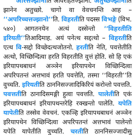
अरित्तज्झानो
ति अविरहितज्झानो.
अतुच्छज्झानो
ति
झानेन अतुच्छो. चागो वा वेवचनन्ति आह –
‘‘अपरिच्चत्तज्झानो’’
ति.
विहरती
ति पदस्स
विभङ्गे
(विभ.
५४०) आगतनयेन अत्थं दस्सेन्तो
‘‘विहरतीति
इरियती’’
तिआदिमाह. अयं पनेत्थ सद्दत्थो –
विहरती
ति
एत्थ
वि
-सद्दो विच्छेदत्थजोतनो.
हरती
ति नेति, पवत्तेतीति
अत्थो, विच्छिन्दित्वा हरति विहरतीति वुत्तं होति. सो हि एकं
इरियापथबाधनं अञ्ञेन इरियापथेन विच्छिन्दित्वा
अपरिपतन्तं अत्तभावं हरति पवत्तेति, तस्मा ‘‘विहरती’’ति
वुच्चति.
इरियती
ति ठाननिसज्जादिकिरियं करोन्तो पवत्तति.
पवत्तती
ति ठानादिसमङ्गी हुत्वा पवत्तति.
पालेती
ति एकं
इरियापथबाधनं इरियापथन्तरेहि रक्खन्तो पालेति.
यपेति
यापेती
ति तस्सेव वेवचनं. एकञ्हि इरियापथबाधनं अञ्ञेन
इरियापथेन विच्छिन्दित्वा अपरिपतन्तं अत्तभावं पालेन्तो
यपेति यापेतीति वुच्चति.
चरती
ति ठाननिसज्जादीसु