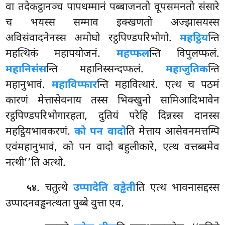
वा तदेकट्ठानञ्च पापधम्मानं पब्बाजनतो वूपसमनतो संसारे
च भयस्स सम्माव इक्खणतो अज्झासयस्स
अविसंवादनेनस्स अमोघो रट्ठपिण्डपरिभोगो.
महट्ठिय
न्ति
महत्थिकं महापयोजनं.
महप्फल
न्ति विपुलप्फलं.
महानिसंस
न्ति महानिस्सन्दप्फलं.
महाजुतिक
न्ति
महानुभावं.
महाविप्फार
न्ति महावित्थारं. एत्थ च पठमं
कारणं मेत्तासेवनाय तस्स भिक्खुनो सामिआदिभावेन
रट्ठपिण्डपरिभोगारहता, दुतियं परेहि दिन्नस्स दानस्स
महट्ठियभावकरणं.
को पन वादो
ति मेत्ताय आसेवनमत्तम्पि
एवंमहानुभावं, को पन वादो बहुलीकारे, एत्थ वत्तब्बमेव
नत्थी’’ति अत्थो.
. चतुत्थे
उप्पादेति वड्ढेती
ति एत्थ भावनासद्दस्स
५४
उप्पादनवड्ढनत्थता पुब्बे वुत्ता एव.