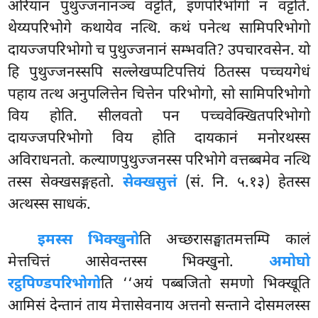
अरियानं पुथुज्जनानञ्च वट्टति, इणपरिभोगो न वट्टति.
थेय्यपरिभोगे कथायेव नत्थि. कथं पनेत्थ सामिपरिभोगो
दायज्जपरिभोगो च पुथुज्जनानं सम्भवति? उपचारवसेन. यो
हि पुथुज्जनस्सपि सल्लेखप्पटिपत्तियं ठितस्स पच्चयगेधं
पहाय तत्थ अनुपलित्तेन चित्तेन परिभोगो, सो सामिपरिभोगो
विय होति. सीलवतो पन पच्चवेक्खितपरिभोगो
दायज्जपरिभोगो विय होति दायकानं मनोरथस्स
अविराधनतो. कल्याणपुथुज्जनस्स परिभोगे वत्तब्बमेव नत्थि
तस्स सेक्खसङ्गहतो.
सेक्खसुत्तं
(सं. नि. ५.१३) हेतस्स
अत्थस्स साधकं.
इमस्स भिक्खुनो
ति अच्छरासङ्घातमत्तम्पि कालं
मेत्तचित्तं आसेवन्तस्स भिक्खुनो.
अमोघो
रट्ठपिण्डपरिभोगो
ति ‘‘अयं पब्बजितो समणो भिक्खूति
आमिसं देन्तानं ताय मेत्तासेवनाय अत्तनो सन्ताने दोसमलस्स