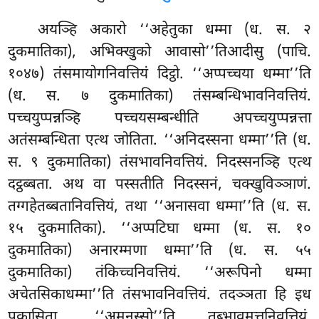
अयञ्हि अकारो ‘‘अहेतुका धम्मा (ध. स. २
दुकमातिका), अभिक्खुको आवासो’’तिआदीसु (पाचि.
१०४७) तंसमायोगनिवत्तियं दिट्ठो. ‘‘अप्पच्चया धम्मा’’ति
(ध. स. ७ दुकमातिका) तंसम्बन्धिभावनिवत्तियं.
पच्चयुप्पन्नञ्हि पच्चयसम्बन्धीति अपच्चयुप्पन्नत्ता
अतंसम्बन्धिता एत्थ जोतिता. ‘‘अनिदस्सना धम्मा’’ति (ध.
स. ९ दुकमातिका) तंसभावनिवत्तियं. निदस्सनञ्हि एत्थ
दट्ठब्बता. अथ वा पस्सतीति निदस्सनं, चक्खुविञ्ञाणं.
तग्गहेतब्बतानिवत्तियं, तथा ‘‘अनासवा धम्मा’’ति (ध. स.
१५ दुकमातिका). ‘‘अप्पटिघा धम्मा (ध. स. १०
दुकमातिका) अनारम्मणा धम्मा’’ति (ध. स. ५५
दुकमातिका) तंकिच्चनिवत्तियं. ‘‘अरूपिनो धम्मा
अचेतसिकाधम्मा’’ति तंसभावनिवत्तियं. तदञ्ञता हि इध
पकासिता. ‘‘अमनुस्सो’’ति तब्भावमत्तनिवत्तियं.