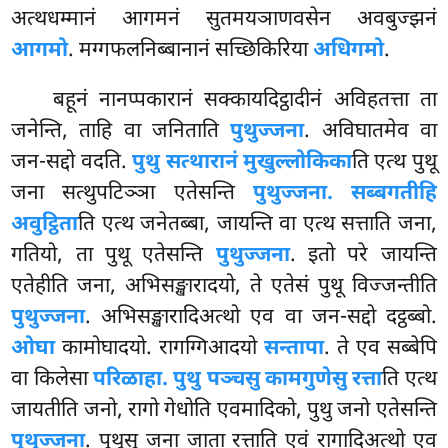
अत्थधम्मानं आगमनं सुतमयञाणवसेन अवबुज्झनं
आगमो
. मग्गफलनिब्बानानं सच्छिकिरिया
अधिगमो
.
बहूनं नानप्पकारानं सक्कायदिट्ठादीनं अविहतत्ता ता
जनेन्ति, ताहि वा जनिताति
पुथुज्जना
. अविघातमेव वा
जन-सद्दो वदति.
पुथु सत्थारानं मुखुल्लोकिका
ति एत्थ पुथू
जना सत्थुपटिञ्ञा एतेसन्ति
पुथुज्जना. सब्बगतीहि
अवुट्ठिता
ति एत्थ जनेतब्बा, जायन्ति वा एत्थ सत्ताति जना,
गतियो, ता पुथू एतेसन्ति
पुथुज्जना
. इतो परे जायन्ति
एतेहीति जना, अभिसङ्खारादयो, ते एतेसं पुथू विज्जन्तीति
पुथुज्जना
. अभिसङ्खारादिअत्थो एव वा जन-सद्दो दट्ठब्बो.
ओघा
कामोघादयो. रागग्गिआदयो
सन्तापा
. ते एव सब्बेपि
वा किलेसा
परिळाहा. पुथु पञ्चसु कामगुणेसु रत्ता
ति एत्थ
जायतीति जनो, रागो गेधोति एवमादिको, पुथु जनो एतेसन्ति
पुथुज्जना
. पुथूसु जना जाता रत्ताति एवं रागादिअत्थो एव