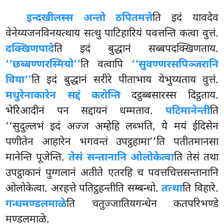
इन्दखीलस्स अन्तो ठपितमत्ते
ति इदं यावदेव
वेनेय्यजनविनयत्थाय सत्थु पाटिहारियं पवत्तन्ति कत्वा वुत्तं.
दक्खिणपादे
ति इदं बुद्धानं सब्बपदक्खिणताय.
‘‘छब्बण्णरस्मियो’’
ति वत्वापि
‘‘सुवण्णरसपिञ्जरानि
विया’’
ति इदं बुद्धानं सरीरे पीताभाय येभुय्यताय वुत्तं.
मधुरेनाकारेन सद्दं करोन्ति
दट्ठब्बसारस्स दिट्ठताय.
भेरिआदीनं पन सद्दायनं धम्मताव.
पटिमानेन्ती
ति
‘‘सुदुल्लभं इदं अज्ज अम्हेहि लब्भति, ये मयं ईदिसेन
पणीतेन आहारेन भगवन्तं उपट्ठहामा’’ति पतीतमानसा
मानेन्ति पूजेन्ति.
तेसं सन्तानानि ओलोकेत्वा
ति
तेसं तथा
उपट्ठाकानं पुग्गलानं अतीते एतरहि च पवत्तचित्तसन्तानानि
ओलोकेत्वा. अरहत्ते पतिट्ठहन्तीति सम्बन्धो.
तत्था
ति विहारे.
गन्धमण्डलमाळे
ति चतुज्जातियगन्धेन कतपरिभण्डे
मण्डलमाळे.