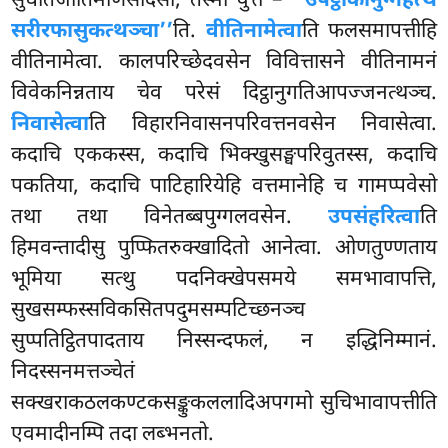
सुधोतजातिमणिसदिसो, तस्मा वुत्तं –
‘‘उपट्ठाकानुग्गहत्थं
सरीरफासुकत्थञ्चा’’
ति.
वीतिनामेत्वा
ति फलसमापत्तीहि
वीतिनामेत्वा. कालपरिच्छेदवसेन विवित्तासने वीतिनामनं
विवेकनिन्नताय चेव परेसं दिट्ठानुगतिआपज्जनत्थञ्च.
निवासेत्वा
ति विहारनिवासनपरिवत्तनवसेन निवासेत्वा.
कदाचि एककस्स, कदाचि भिक्खुसङ्घपरिवुतस्स, कदाचि
पकतिया, कदाचि पाटिहारियेहि वत्तमानेहि च गामप्पवेसो
तथा तथा विनेतब्बपुग्गलवसेन.
उपसंहरित्वा
ति
हिमवन्तादीसु पुप्फितरुक्खादितो आनेत्वा. ओणतुण्णताय
भूमिया सत्थु पदनिक्खेपसमये समभावापत्ति,
सुखसम्फस्सविकसितपदुमसम्पटिच्छनञ्च
सुप्पतिट्ठितपादताय निस्सन्दफलं, न इद्धिनिम्मानं.
निदस्सनमत्तञ्चेतं
सक्खराकठलकण्टकसङ्कुकललादिअपगमो सुचिभावापत्तीति
एवमादीनम्पि तदा लब्भनतो.