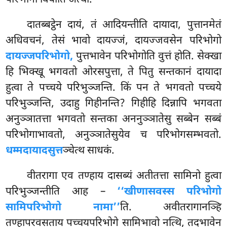
परिभोगो वियाति अत्थो.
दातब्बट्ठेन दायं, तं आदियन्तीति दायादा, पुत्तानमेतं
अधिवचनं, तेसं भावो दायज्जं, दायज्जवसेन परिभोगो
दायज्जपरिभोगो,
पुत्तभावेन परिभोगोति वुत्तं होति. सेक्खा
हि भिक्खू भगवतो ओरसपुत्ता, ते पितु सन्तकानं दायादा
हुत्वा ते पच्चये परिभुञ्जन्ति. किं पन ते भगवतो पच्चये
परिभुञ्जन्ति, उदाहु गिहीनन्ति? गिहीहि दिन्नापि भगवता
अनुञ्ञातत्ता भगवतो सन्तका अननुञ्ञातेसु सब्बेन सब्बं
परिभोगाभावतो, अनुञ्ञातेसुयेव च परिभोगसम्भवतो.
धम्मदायादसुत्त
ञ्चेत्थ साधकं.
वीतरागा एव तण्हाय दासब्यं अतीतत्ता सामिनो हुत्वा
परिभुञ्जन्तीति आह –
‘‘खीणासवस्स परिभोगो
सामिपरिभोगो नामा’’
ति. अवीतरागानञ्हि
तण्हापरवसताय पच्चयपरिभोगे सामिभावो नत्थि, तदभावेन