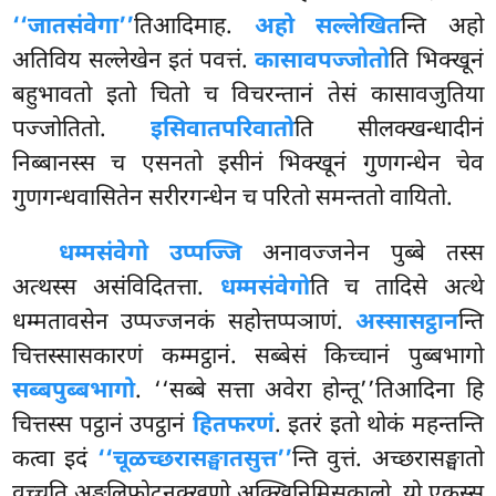
‘‘जातसंवेगा’’
तिआदिमाह.
अहो सल्लेखित
न्ति अहो
अतिविय सल्लेखेन इतं पवत्तं.
कासावपज्जोतो
ति भिक्खूनं
बहुभावतो इतो चितो च विचरन्तानं तेसं कासावजुतिया
पज्जोतितो.
इसिवातपरिवातो
ति सीलक्खन्धादीनं
निब्बानस्स च एसनतो इसीनं भिक्खूनं गुणगन्धेन चेव
गुणगन्धवासितेन सरीरगन्धेन च परितो समन्ततो वायितो.
धम्मसंवेगो उप्पज्जि
अनावज्जनेन पुब्बे तस्स
अत्थस्स असंविदितत्ता.
धम्मसंवेगो
ति च
तादिसे अत्थे
धम्मतावसेन उप्पज्जनकं सहोत्तप्पञाणं.
अस्सासट्ठान
न्ति
चित्तस्सासकारणं कम्मट्ठानं. सब्बेसं किच्चानं पुब्बभागो
सब्बपुब्बभागो
. ‘‘सब्बे सत्ता अवेरा होन्तू’’तिआदिना हि
चित्तस्स पट्ठानं उपट्ठानं
हितफरणं
. इतरं इतो थोकं महन्तन्ति
कत्वा इदं
‘‘चूळच्छरासङ्घातसुत्त’’
न्ति वुत्तं. अच्छरासङ्घातो
वुच्चति अङ्गुलिफोटनक्खणो अक्खिनिमिसकालो, यो एकस्स