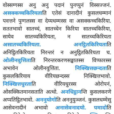
वोस्सग्गस्स अनु अनु पदानं पुनप्पुनं विस्सज्जनं.
असक्कच्चकिरियता
ति एतेसं दानादीनं कुसलधम्मानं
पवत्तने पुग्गलस्स वा देय्यधम्मस्स वा असक्कच्चकिरिया.
सततभावो सातच्चं, सातच्चेन किरिया सातच्चकिरिया,
सायेव सातच्चकिरियता, न सातच्चकिरियता
असातच्चकिरियता. अनट्ठितकिरियता
ति
अनिट्ठितकिरियता निरन्तरं न अनुट्ठितकिरियता च.
ओलीनवुत्तिता
ति निरन्तरकरणसङ्खातस्स विप्फारस्स
अभावेन ओलीनवुत्तिता.
निक्खित्तछन्दता
ति
कुसलकिरियाय वीरियछन्दस्स निक्खित्तभावो.
निक्खित्तधुरता
ति वीरियधुरस्स ओरोपनं,
ओसक्कितमानसताति अत्थो.
अनधिट्ठान
न्ति कुसलकरणे
अप्पतिट्ठितभावो.
अननुयोगो
ति अननुयुञ्जनं. कुसलधम्मेसु
आसेवनादीनं अभावो
अनासेवनादयो. पमादो
ति