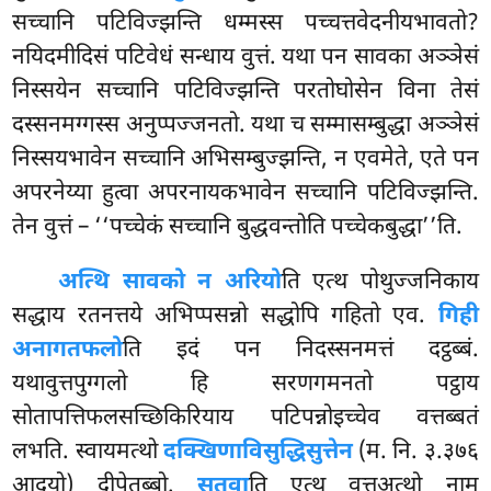
सच्चानि पटिविज्झन्ति धम्मस्स पच्चत्तवेदनीयभावतो?
नयिदमीदिसं पटिवेधं सन्धाय वुत्तं. यथा पन सावका अञ्ञेसं
निस्सयेन सच्चानि पटिविज्झन्ति परतोघोसेन विना तेसं
दस्सनमग्गस्स अनुप्पज्जनतो. यथा च सम्मासम्बुद्धा अञ्ञेसं
निस्सयभावेन सच्चानि अभिसम्बुज्झन्ति, न एवमेते, एते पन
अपरनेय्या हुत्वा अपरनायकभावेन सच्चानि पटिविज्झन्ति.
तेन वुत्तं – ‘‘पच्चेकं सच्चानि बुद्धवन्तोति पच्चेकबुद्धा’’ति.
अत्थि सावको न अरियो
ति एत्थ पोथुज्जनिकाय
सद्धाय रतनत्तये अभिप्पसन्नो सद्धोपि गहितो एव.
गिही
अनागतफलो
ति इदं पन निदस्सनमत्तं दट्ठब्बं.
यथावुत्तपुग्गलो हि सरणगमनतो पट्ठाय
सोतापत्तिफलसच्छिकिरियाय पटिपन्नोइच्चेव वत्तब्बतं
लभति. स्वायमत्थो
दक्खिणाविसुद्धिसुत्तेन
(म. नि. ३.३७६
आदयो) दीपेतब्बो.
सुतवा
ति एत्थ वुत्तअत्थो नाम