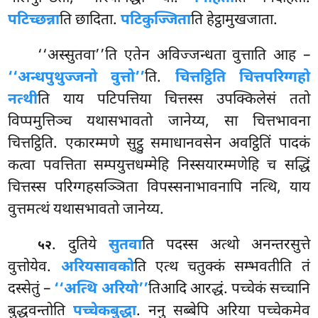
पटिच्छन्ना
ति छादिता.
पटिकुज्जिता
ति हेट्ठामुखजाता.
‘‘अस्सुतवा’’ति एतेन अविज्जन्धता वुत्ताति आह –
‘‘अन्धपुथुज्जनो वुत्तो’’
ति.
चित्तट्ठिति चित्तपरिग्गहो
नत्थी
ति याय पटिपत्तिया चित्तस्स उपक्किलेसं ततो
विप्पमुत्तिञ्च यथासभावतो जानेय्य, सा चित्तभावना
चित्तट्ठिति. एकारम्मणे सुट्ठु समाधानवसेन अवट्ठितिं पादकं
कत्वा पवत्तिता सम्पयुत्तधम्मेहि निस्सयारम्मणेहि च सद्धिं
चित्तस्स परिग्गहसञ्ञिता विपस्सनाभावनापि नत्थि, याय
वुत्तमत्थं यथासभावतो जानेय्य.
. दुतिये
सुतवा
ति पदस्स अत्थो अनन्तरसुत्ते
५२
वुत्तोयेव.
अरियसावको
ति एत्थ चतुक्कं सम्भवतीति तं
दस्सेतुं –
‘‘अत्थि अरियो’’
तिआदि आरद्धं. पच्चेकं सच्चानि
बुद्धवन्तोति
पच्चेकबुद्धा
. ननु सब्बेपि अरिया पच्चेकमेव