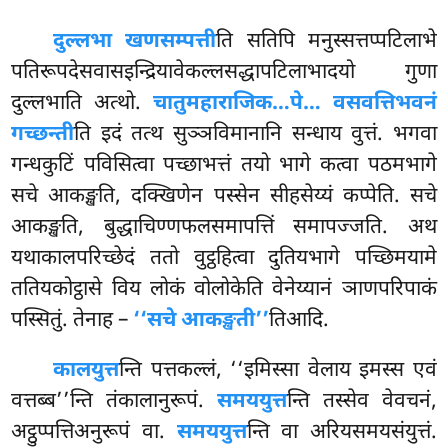
दुल्लभा खणसम्पत्ती
ति सतिपि मनुस्सत्तप्पटिलाभे
पतिरूपदेसवासइन्द्रियावेकल्लसद्धापटिलाभादयो गुणा
दुल्लभाति अत्थो.
चातुमहाराजिक…पे… वसवत्तिभवनं
गच्छन्ती
ति इदं तत्थ सुञ्ञविमानानि सन्धाय वुत्तं. भगवा
गन्धकुटिं पविसित्वा पच्छाभत्तं तयो भागे कत्वा पठमभागे
सचे आकङ्खति, दक्खिणेन पस्सेन सीहसेय्यं कप्पेति. सचे
आकङ्खति, बुद्धाचिण्णफलसमापत्तिं समापज्जति. अथ
यथाकालपरिच्छेदं ततो वुट्ठहित्वा दुतियभागे पच्छिमयामे
ततियकोट्ठासे विय लोकं वोलोकेति वेनेय्यानं ञाणपरिपाकं
पस्सितुं. तेनाह –
‘‘सचे आकङ्खती’’
तिआदि.
कालयुत्त
न्ति
पत्तकल्लं, ‘‘इमिस्सा वेलाय इमस्स एवं
वत्तब्ब’’न्ति तंकालानुरूपं.
समययुत्त
न्ति तस्सेव वेवचनं,
अट्ठुप्पत्तिअनुरूपं वा.
समययुत्त
न्ति वा अरियसमयसंयुत्तं.