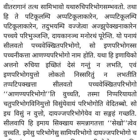
वीतरागानं तत्थ सामिभावो यथारुचिपरिभोगसम्भवतो. तथा
हि ते पटिकूलम्पि अप्पटिकूलाकारेन, अप्पटिकूलम्पि
पटिकूलाकारेन, तदुभयम्पि वज्जेत्वा अज्झुपेक्खनाकारेन
पच्चये परिभुञ्जन्ति, दायकानञ्च मनोरथं पूरेन्ति. यो पनायं
सीलवतो पच्चवेक्खितपरिभोगो, सो इणपरिभोगस्स
पच्चनीकत्ता आणण्यपरिभोगो नाम होति. यथा हि इणायिको
अत्तनो रुचिया इच्छितं देसं गन्तुं न लभति, एवं
इणपरिभोगयुत्तो लोकतो
निस्सरितुं न लभतीति
तप्पटिपक्खत्ता सीलवतो पच्चवेक्खितपरिभोगो
‘‘आणण्यपरिभोगो’’ति वुच्चति, तस्मा निप्परियायतो
चतुपरिभोगविनिमुत्तो
विसुंयेवायं परिभोगोति वेदितब्बो. सो
इध विसुं न वुत्तो, दायज्जपरिभोगेयेव वा सङ्गहं गच्छति.
सीलवापि हि इमाय सिक्खाय समन्नागतत्ता ‘‘सेखो’’त्वेव
वुच्चति. इमेसु परिभोगेसु सामिपरिभोगो दायज्जपरिभोगो च