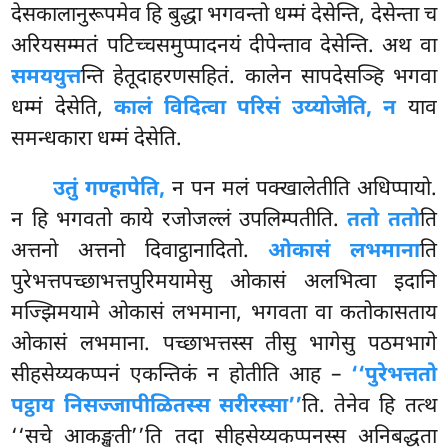
देसकालानुरूपमेव हि बुद्धा भगवन्तो धम्मं देसेन्ति, देसेन्ता च
अरियसम्मतं पटिच्चसमुप्पादनयं दीपेन्ताव देसेन्ति. अथ वा
समययुत्त
न्ति हेतूदाहरणसहितं. कालेन सापदेसञ्हि भगवा
धम्मं देसेति,
कालं विदित्वा परिसं उय्योजेति, न
याव
समन्धकारा धम्मं देसेति.
उतुं गण्हापेति,
न पन मलं पक्खालेतीति अधिप्पायो.
न हि भगवतो काये रजोजल्लं उपलिम्पतीति.
ततो ततो
ति
अत्तनो अत्तनो दिवाट्ठानादितो.
ओकासं लभमाना
ति
पुरेभत्तपच्छाभत्तपुरिमयामेसु ओकासं अलभित्वा इदानि
मज्झिमयामे ओकासं लभमाना, भगवता वा कतोकासताय
ओकासं लभमाना. पच्छाभत्तस्स तीसु भागेसु पठमभागे
सीहसेय्यकप्पनं एकन्तिकं न होतीति आह –
‘‘पुरेभत्ततो
पट्ठाय निसज्जापीळितस्स सरीरस्सा’’
ति. तेनेव हि तत्थ
‘‘सचे आकङ्खती’’ति तदा सीहसेय्यकप्पनस्स अनिबद्धता