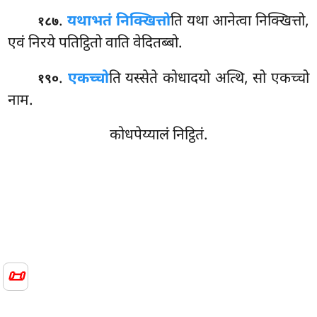
.
यथाभतं निक्खित्तो
ति यथा आनेत्वा निक्खित्तो,
१८७
एवं निरये पतिट्ठितो वाति वेदितब्बो.
.
एकच्चो
ति यस्सेते कोधादयो अत्थि, सो एकच्चो
१९०
नाम.
कोधपेय्यालं निट्ठितं.
📜