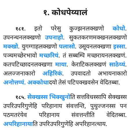
१. कोधपेय्यालं
. इतो
परेसु कुज्झनलक्खणो
कोधो
.
१८१
उपनन्धनलक्खणो
उपनाहो
. सुकतकरणमक्खनलक्खणो
मक्खो
. युगग्गाहलक्खणो
पलासो
. उसूयनलक्खणा
इस्सा
.
पञ्चमच्छेरभावो
मच्छरियं
. तं सब्बम्पि मच्छरायनलक्खणं.
कतपटिच्छादनलक्खणा
माया
. केराटिकलक्खणं
साठेय्यं
.
अलज्जनाकारो
अहिरिकं
. उपवादतो अभायनाकारो
अनोत्तप्पं. अक्कोधा
दयो तेसं पटिपक्खवसेन वेदितब्बा.
.
सेक्खस्स भिक्खुनो
ति सत्तविधस्सापि सेक्खस्स
१८५
उपरिउपरिगुणेहि परिहानाय संवत्तन्ति, पुथुज्जनस्स पन
पठमतरंयेव परिहानाय संवत्तन्तीति वेदितब्बा.
अपरिहानाया
ति उपरिउपरिगुणेहि अपरिहानत्थाय.