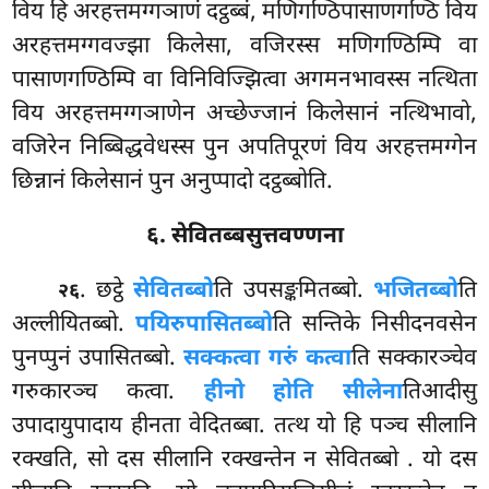
विय हि अरहत्तमग्गञाणं दट्ठब्बं, मणिगण्ठिपासाणगण्ठि विय
अरहत्तमग्गवज्झा किलेसा, वजिरस्स मणिगण्ठिम्पि वा
पासाणगण्ठिम्पि वा विनिविज्झित्वा अगमनभावस्स नत्थिता
विय अरहत्तमग्गञाणेन अच्छेज्जानं किलेसानं नत्थिभावो,
वजिरेन निब्बिद्धवेधस्स पुन अपतिपूरणं विय अरहत्तमग्गेन
छिन्नानं किलेसानं पुन अनुप्पादो दट्ठब्बोति.
६. सेवितब्बसुत्तवण्णना
. छट्ठे
सेवितब्बो
ति उपसङ्कमितब्बो.
भजितब्बो
ति
२६
अल्लीयितब्बो.
पयिरुपासितब्बो
ति सन्तिके निसीदनवसेन
पुनप्पुनं उपासितब्बो.
सक्कत्वा गरुं कत्वा
ति सक्कारञ्चेव
गरुकारञ्च कत्वा.
हीनो होति सीलेना
तिआदीसु
उपादायुपादाय हीनता वेदितब्बा. तत्थ यो हि पञ्च सीलानि
रक्खति, सो दस सीलानि रक्खन्तेन न सेवितब्बो
. यो दस