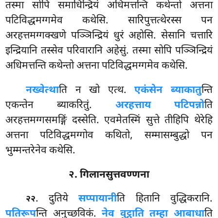
तस्मा सोपि समाधिन्द्रियं अधिमत्तन्ति कथेन्तो अत्तना
पटिविद्धमग्गमेव कथेसि. सारिपुत्तत्थेरस्स पन
अरहत्तमग्गक्खणे पञ्ञिन्द्रियं धुरं अहोसि. सेसानि चत्तारि
इन्द्रियानि तस्सेव परिवारानि अहेसुं. तस्मा सोपि पञ्ञिन्द्रियं
अधिमत्तन्ति कथेन्तो अत्तना पटिविद्धमग्गमेव कथेसि.
न
ख्वेत्था
ति न खो एत्थ.
एकंसेन ब्याकातु
न्ति
एकन्तेन ब्याकरितुं.
अरहत्ताय पटिपन्नो
ति
अरहत्तमग्गसमङ्गिं दस्सेति. एवमेतस्मिं सुत्ते तीहिपि थेरेहि
अत्तना पटिविद्धमग्गोव कथितो, सम्मासम्बुद्धो पन
भुम्मन्तरेनेव कथेसि.
२. गिलानसुत्तवण्णना
. दुतिये
सप्पायानी
ति हितानि वुद्धिकरानि.
२२
पतिरूप
न्ति अनुच्छविकं.
नेव वुट्ठाति तम्हा आबाधा
ति