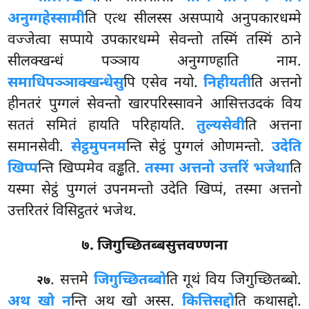
अनुग्गहेस्सामी
ति एत्थ सीलस्स असप्पाये अनुपकारधम्मे
वज्जेत्वा सप्पाये उपकारधम्मे सेवन्तो तस्मिं तस्मिं ठाने
सीलक्खन्धं पञ्ञाय अनुग्गण्हाति नाम.
समाधिपञ्ञाक्खन्धेसु
पि एसेव नयो.
निहीयती
ति अत्तनो
हीनतरं पुग्गलं सेवन्तो खारपरिस्सावने आसित्तउदकं विय
सततं समितं हायति परिहायति.
तुल्यसेवी
ति अत्तना
समानसेवी.
सेट्ठमुपनम
न्ति सेट्ठं
पुग्गलं ओणमन्तो.
उदेति
खिप्प
न्ति खिप्पमेव वड्ढति.
तस्मा अत्तनो उत्तरिं भजेथा
ति
यस्मा सेट्ठं पुग्गलं उपनमन्तो उदेति खिप्पं, तस्मा अत्तनो
उत्तरितरं विसिट्ठतरं भजेथ.
७. जिगुच्छितब्बसुत्तवण्णना
. सत्तमे
जिगुच्छितब्बो
ति गूथं विय जिगुच्छितब्बो.
२७
अथ खो न
न्ति अथ खो अस्स.
कित्तिसद्दो
ति कथासद्दो.