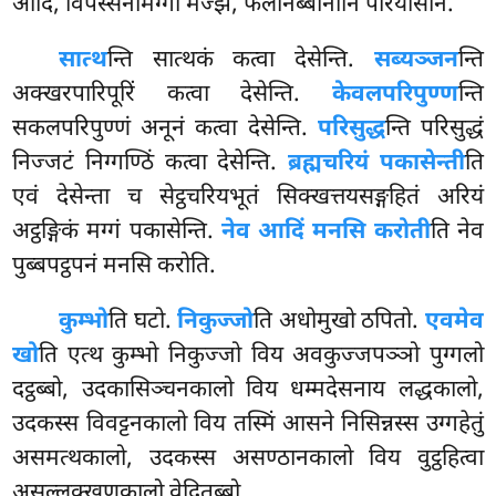
आदि, विपस्सनामग्गा मज्झं, फलनिब्बानानि परियोसानं.
सात्थ
न्ति
सात्थकं कत्वा देसेन्ति.
सब्यञ्जन
न्ति
अक्खरपारिपूरिं कत्वा देसेन्ति.
केवलपरिपुण्ण
न्ति
सकलपरिपुण्णं अनूनं कत्वा देसेन्ति.
परिसुद्ध
न्ति परिसुद्धं
निज्जटं निग्गण्ठिं कत्वा देसेन्ति.
ब्रह्मचरियं पकासेन्ती
ति
एवं देसेन्ता च सेट्ठचरियभूतं सिक्खत्तयसङ्गहितं अरियं
अट्ठङ्गिकं मग्गं पकासेन्ति.
नेव आदिं मनसि करोती
ति नेव
पुब्बपट्ठपनं मनसि करोति.
कुम्भो
ति घटो.
निकुज्जो
ति अधोमुखो ठपितो.
एवमेव
खो
ति एत्थ कुम्भो निकुज्जो विय अवकुज्जपञ्ञो पुग्गलो
दट्ठब्बो, उदकासिञ्चनकालो
विय धम्मदेसनाय लद्धकालो,
उदकस्स
विवट्टनकालो विय तस्मिं आसने निसिन्नस्स उग्गहेतुं
असमत्थकालो, उदकस्स असण्ठानकालो विय वुट्ठहित्वा
असल्लक्खणकालो वेदितब्बो.