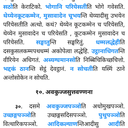
सठो
ति केराटिको.
भोगानि परियेसती
ति भोगे गवेसति.
थेय्येन
कूटकम्मेन, मुसावादेन चूभय
न्ति थेय्यादीसु उभयेन
परियेसतीति अत्थो. कथं? थेय्येन कूटकम्मेन च परियेसति,
थेय्येन मुसावादेन च परियेसति
, कूटकम्मेन मुसावादेन च
परियेसति.
सङ्घातु
न्ति सङ्घरितुं.
धम्मलद्धेही
ति
दसकुसलकम्मपथधम्मं अकोपेत्वा लद्धेहि.
उट्ठानाधिगत
न्ति
वीरियेन
अधिगतं.
अब्यग्घमानसो
ति निब्बिचिकिच्छचित्तो.
भद्दकं ठान
न्ति सेट्ठं देवट्ठानं.
न सोचती
ति यस्मिं ठाने
अन्तोसोकेन न सोचति.
१०. अवकुज्जसुत्तवण्णना
. दसमे
अवकुज्जपञ्ञो
ति अधोमुखपञ्ञो.
३०
उच्छङ्गपञ्ञो
ति उच्छङ्गसदिसपञ्ञो.
पुथुपञ्ञो
ति
वित्थारिकपञ्ञो.
आदिकल्याण
न्तिआदीसु
आदी
ति