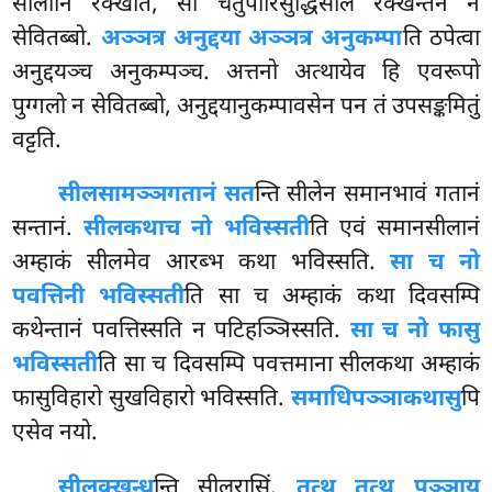
सीलानि रक्खति, सो चतुपारिसुद्धिसीलं रक्खन्तेन न
सेवितब्बो.
अञ्ञत्र अनुद्दया अञ्ञत्र अनुकम्पा
ति ठपेत्वा
अनुद्दयञ्च अनुकम्पञ्च. अत्तनो अत्थायेव हि एवरूपो
पुग्गलो न सेवितब्बो, अनुद्दयानुकम्पावसेन पन तं उपसङ्कमितुं
वट्टति.
सीलसामञ्ञगतानं सत
न्ति सीलेन समानभावं गतानं
सन्तानं.
सीलकथा
च नो भविस्सती
ति एवं समानसीलानं
अम्हाकं सीलमेव आरब्भ कथा भविस्सति.
सा च नो
पवत्तिनी भविस्सती
ति सा च अम्हाकं कथा दिवसम्पि
कथेन्तानं पवत्तिस्सति न पटिहञ्ञिस्सति.
सा च नो फासु
भविस्सती
ति सा च दिवसम्पि पवत्तमाना सीलकथा अम्हाकं
फासुविहारो सुखविहारो भविस्सति.
समाधिपञ्ञाकथासु
पि
एसेव नयो.
सीलक्खन्ध
न्ति सीलरासिं.
तत्थ तत्थ पञ्ञाय