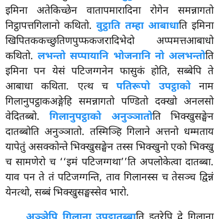
इमिना अतेकिच्छेन वातापमारादिना रोगेन समन्नागतो
निट्ठापत्तगिलानो कथितो.
वुट्ठाति तम्हा आबाधा
ति इमिना
खिपितककच्छुतिणपुप्फकजरादिभेदो अप्पमत्तआबाधो
कथितो.
लभन्तो सप्पायानि भोजनानि नो अलभन्तो
ति
इमिना पन येसं पटिजग्गनेन फासुकं होति, सब्बेपि ते
आबाधा कथिता. एत्थ च
पतिरूपो उपट्ठाको
नाम
गिलानुपट्ठाकअङ्गेहि समन्नागतो पण्डितो दक्खो अनलसो
वेदितब्बो.
गिलानुपट्ठाको अनुञ्ञातो
ति भिक्खुसङ्घेन
दातब्बोति अनुञ्ञातो. तस्मिञ्हि गिलाने अत्तनो धम्मताय
यापेतुं असक्कोन्ते भिक्खुसङ्घेन
तस्स भिक्खुनो एको भिक्खु
च सामणेरो च ‘‘इमं पटिजग्गथा’’ति अपलोकेत्वा दातब्बा.
याव पन ते तं पटिजग्गन्ति, ताव गिलानस्स च तेसञ्च द्विन्नं
येनत्थो, सब्बं भिक्खुसङ्घस्सेव भारो.
अञ्ञेपि गिलाना उपट्ठातब्बा
ति इतरेपि द्वे गिलाना