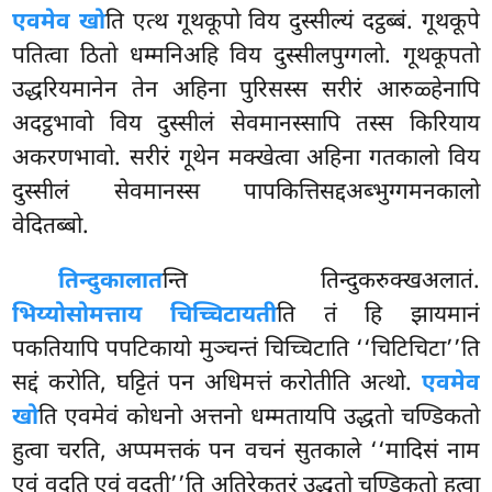
एवमेव खो
ति एत्थ गूथकूपो विय दुस्सील्यं दट्ठब्बं. गूथकूपे
पतित्वा ठितो धम्मनिअहि विय दुस्सीलपुग्गलो. गूथकूपतो
उद्धरियमानेन तेन अहिना पुरिसस्स सरीरं आरुळ्हेनापि
अदट्ठभावो विय दुस्सीलं सेवमानस्सापि तस्स किरियाय
अकरणभावो. सरीरं गूथेन मक्खेत्वा
अहिना गतकालो विय
दुस्सीलं सेवमानस्स पापकित्तिसद्दअब्भुग्गमनकालो
वेदितब्बो.
तिन्दुकालात
न्ति तिन्दुकरुक्खअलातं.
भिय्योसोमत्ताय चिच्चिटायती
ति तं हि झायमानं
पकतियापि
पपटिकायो मुञ्चन्तं चिच्चिटाति ‘‘चिटिचिटा’’ति
सद्दं करोति, घट्टितं पन अधिमत्तं करोतीति अत्थो.
एवमेव
खो
ति एवमेवं कोधनो अत्तनो धम्मतायपि उद्धतो चण्डिकतो
हुत्वा चरति, अप्पमत्तकं पन वचनं सुतकाले ‘‘मादिसं नाम
एवं वदति एवं वदती’’ति अतिरेकतरं उद्धतो चण्डिकतो हुत्वा