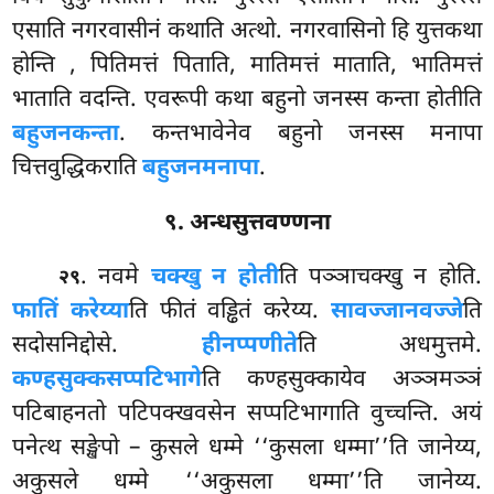
एसाति नगरवासीनं कथाति अत्थो. नगरवासिनो
हि युत्तकथा
होन्ति
, पितिमत्तं पिताति, मातिमत्तं माताति, भातिमत्तं
भाताति वदन्ति. एवरूपी कथा बहुनो जनस्स कन्ता होतीति
बहुजनकन्ता
. कन्तभावेनेव बहुनो जनस्स मनापा
चित्तवुद्धिकराति
बहुजनमनापा
.
९. अन्धसुत्तवण्णना
. नवमे
चक्खु न होती
ति पञ्ञाचक्खु न होति.
२९
फातिं करेय्या
ति फीतं वड्ढितं करेय्य.
सावज्जानवज्जे
ति
सदोसनिद्दोसे.
हीनप्पणीते
ति अधमुत्तमे.
कण्हसुक्कसप्पटिभागे
ति कण्हसुक्कायेव अञ्ञमञ्ञं
पटिबाहनतो पटिपक्खवसेन सप्पटिभागाति वुच्चन्ति. अयं
पनेत्थ सङ्खेपो – कुसले धम्मे ‘‘कुसला धम्मा’’ति जानेय्य,
अकुसले धम्मे ‘‘अकुसला धम्मा’’ति जानेय्य.