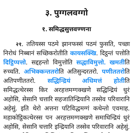
३. पुग्गलवग्गो
१. समिद्धसुत्तवण्णना
. ततियस्स
पठमे झानफस्सं पठमं फुसति, पच्छा
२१
निरोधं निब्बानं सच्छिकरोतीति
कायसक्खि
. दिट्ठन्तं पत्तोति
दिट्ठिप्पत्तो
. सद्दहन्तो विमुत्तोति
सद्धाविमुत्तो. खमती
ति
रुच्चति.
अभिक्कन्ततरो
ति अतिसुन्दरतरो.
पणीततरो
ति
अतिपणीततरो.
सद्धिन्द्रियं अधिमत्तं होती
ति
समिद्धत्थेरस्स किर अरहत्तमग्गक्खणे सद्धिन्द्रियं धुरं
अहोसि, सेसानि चत्तारि सहजातिन्द्रियानि तस्सेव परिवारानि
अहेसुं. इति थेरो अत्तना पटिविद्धमग्गं कथेन्तो एवमाह.
महाकोट्ठिकत्थेरस्स पन अरहत्तमग्गक्खणे समाधिन्द्रियं धुरं
अहोसि, सेसानि चत्तारि इन्द्रियानि तस्सेव परिवारानि अहेसुं.