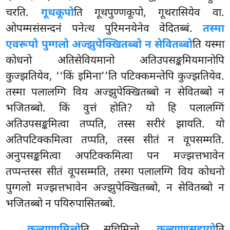
चरति.
गूथकूपो
ति गूथपुण्णकूपो, गूथरासियेव वा.
ओपम्मसंसन्दनं पनेत्थ पुरिमनयेनेव वेदितब्बं.
तस्मा
एवरूपो पुग्गलो अज्झुपेक्खितब्बो न सेवितब्बो
ति यस्मा
कोधनो अतिसेवियमानो अतिउपसङ्कमियमानोपि
कुज्झतियेव, ‘‘किं इमिना’’ति पटिक्कमन्तेपि कुज्झतियेव.
तस्मा पलालग्गि विय अज्झुपेक्खितब्बो न सेवितब्बो न
भजितब्बो. किं वुत्तं होति? यो हि पलालग्गिं
अतिउपसङ्कमित्वा तप्पति, तस्स सरीरं झायति. यो
अतिपटिक्कमित्वा तप्पति, तस्स सीतं न वूपसम्मति.
अनुपसङ्कमित्वा अपटिक्कमित्वा पन मज्झत्तभावेन
तप्पन्तस्स सीतं वूपसम्मति, तस्मा पलालग्गि विय कोधनो
पुग्गलो मज्झत्तभावेन
अज्झुपेक्खितब्बो, न सेवितब्बो न
भजितब्बो न पयिरुपासितब्बो.
कल्याणमित्तो
ति सुचिमित्तो.
कल्याणसहायो
ति