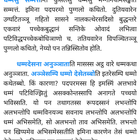
धम्मेसु सम्मत्त
न्ति कुसलेसु धम्मेसु मग्गनियामसङ्खातं
सम्मत्तं. इमिना पदपरमो पुग्गलो कथितो. दुतियवारेन
उग्घटितञ्ञू गहितो सासने नालकत्थेरसदिसो बुद्धन्तरे
एकवारं पच्चेकबुद्धानं सन्तिके ओवादं लभित्वा
पटिविद्धपच्चेकबोधिञाणो च. ततियवारेन विपञ्चितञ्ञू
पुग्गलो कथितो, नेय्यो पन तन्निस्सितोव होति.
धम्मदेसना अनुञ्ञाता
ति मासस्स अट्ठ वारे धम्मकथा
अनुञ्ञाता.
अञ्ञेसम्पि धम्मो देसेतब्बो
ति इतरेसम्पि धम्मो
कथेतब्बो. किं कारणा? पदपरमस्स हि इमस्मिं अत्तभावे
धम्मं पटिविज्झितुं असक्कोन्तस्सापि अनागते पच्चयो
भविस्सति. यो पन तथागतस्स रूपदस्सनं लभन्तोपि
अलभन्तोपि धम्मविनयञ्च सवनाय लभन्तोपि अलभन्तोपि
धम्मं अभिसमेति, सो अलभन्तो ताव अभिसमेति. लभन्तो
पन खिप्पमेव अभिसमेस्सतीति इमिना कारणेन
तेसं धम्मो