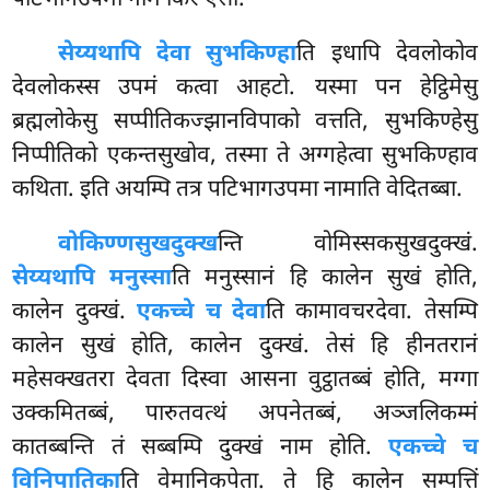
सेय्यथापि देवा सुभकिण्हा
ति इधापि देवलोकोव
देवलोकस्स उपमं कत्वा आहटो. यस्मा पन हेट्ठिमेसु
ब्रह्मलोकेसु सप्पीतिकज्झानविपाको वत्तति, सुभकिण्हेसु
निप्पीतिको एकन्तसुखोव, तस्मा ते अग्गहेत्वा सुभकिण्हाव
कथिता. इति अयम्पि तत्र पटिभागउपमा नामाति वेदितब्बा.
वोकिण्णसुखदुक्ख
न्ति वोमिस्सकसुखदुक्खं.
सेय्यथापि मनुस्सा
ति मनुस्सानं हि कालेन सुखं होति,
कालेन दुक्खं.
एकच्चे च देवा
ति कामावचरदेवा. तेसम्पि
कालेन सुखं होति, कालेन दुक्खं. तेसं हि हीनतरानं
महेसक्खतरा देवता दिस्वा आसना वुट्ठातब्बं होति, मग्गा
उक्कमितब्बं, पारुतवत्थं अपनेतब्बं, अञ्जलिकम्मं
कातब्बन्ति तं सब्बम्पि दुक्खं नाम होति.
एकच्चे च
विनिपातिका
ति वेमानिकपेता. ते हि कालेन सम्पत्तिं