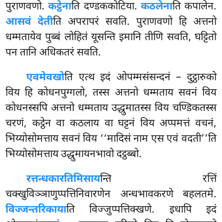
पुराणवणो.
कट्ठेना
ति दण्डककोटिया.
कठलेना
ति कपालेन.
आसवं देती
ति अपरापरं सवति. पुराणवणो हि अत्तनो
धम्मतायेव पुब्बं लोहितं यूसन्ति इमानि तीणि सवति, घट्टितो
पन तानि अधिकतरं सवति.
एवमेव
खो
ति एत्थ इदं ओपम्मसंसन्दनं – दुट्ठारुको
विय हि कोधनपुग्गलो, तस्स अत्तनो धम्मताय सवनं विय
कोधनस्सपि अत्तनो धम्मताय उद्धुमातस्स विय चण्डिकतस्स
चरणं, कट्ठेन वा कठलाय वा घट्टनं विय अप्पमत्तं वचनं,
भिय्योसोमत्ताय सवनं विय ‘‘मादिसं नाम एस एवं वदती’’ति
भिय्योसोमत्ताय उद्धुमायनभावो दट्ठब्बो.
रत्तन्धकारतिमिसाय
न्ति रत्तिं
चक्खुविञ्ञाणुप्पत्तिनिवारणेन अन्धभावकरणे बहलतमे.
विज्जन्तरिकाया
ति विज्जुप्पत्तिक्खणे. इधापि इदं