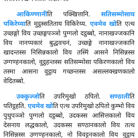
आकिण्णानी
ति पक्खित्तानि.
सतिसम्मोसाय
पकिरेय्या
ति मुट्ठस्सतिताय विकिरेय्य.
एवमेव खो
ति एत्थ
उच्छङ्गो विय उच्छङ्गपञ्ञो पुग्गलो दट्ठब्बो, नानाखज्जकानि
विय नानप्पकारं बुद्धवचनं, उच्छङ्गे नानाखज्जकानि
खादन्तस्स निसिन्नकालो विय तस्मिं आसने निसिन्नस्स
उग्गण्हनकालो, वुट्ठहन्तस्स सतिसम्मोसा पकिरणकालो विय
तस्मा आसना वुट्ठाय गच्छन्तस्स असल्लक्खणकालो
वेदितब्बो.
उक्कुज्जो
ति उपरिमुखो ठपितो.
सण्ठाती
ति
पतिट्ठहति.
एवमेव खो
ति एत्थ उपरिमुखो ठपितो कुम्भो विय
पुथुपञ्ञो पुग्गलो दट्ठब्बो, उदकस्स आसित्तकालो विय
देसनाय
लद्धकालो, उदकस्स सण्ठानकालो विय तत्थ
निसिन्नस्स उग्गण्हनकालो, नो विवट्टनकालो विय वुट्ठाय