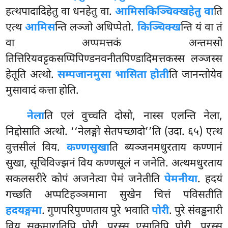
हत्थपादादिहेतु वा धनहेतु वा.
आमिसकिञ्चिक्खहेतु वा
ति
एत्थ
आमिस
न्ति लञ्जो अधिप्पेतो.
किञ्चिक्ख
न्ति यं वा तं
वा अप्पमत्तकं अन्तमसो
तित्तिरियवट्टकसप्पिपिण्डनवनीतपिण्डादिमत्तकस्स लञ्जस्स
हेतूति अत्थो.
सम्पजानमुसा भासिता होती
ति जानन्तोयेव
मुसावादं कत्ता होति.
नेला
ति
एलं वुच्चति दोसो, नास्स एलन्ति नेला,
निद्दोसाति अत्थो. ‘‘नेलङ्गो सेतपच्छादो’’ति (उदा. ६५) एत्थ
वुत्तसीलं विय.
कण्णसुखा
ति ब्यञ्जनमधुरताय कण्णानं
सुखा, सूचिविज्झनं विय कण्णसूलं न जनेति. अत्थमधुरताय
सकलसरीरे कोपं अजनेत्वा पेमं जनेतीति
पेमनीया
. हदयं
गच्छति अप्पटिहञ्ञमाना सुखेन चित्तं पविसतीति
हदयङ्गमा
. गुणपरिपुण्णताय पुरे भवाति
पोरी
. पुरे संवड्ढनारी
विय सुकुमारातिपि पोरी. पुरस्स एसातिपि पोरी. पुरस्स