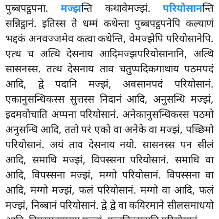
पुब्बपट्ठपना.
मज्झ
न्ति कथावेमज्झं.
परियोसान
न्ति
सन्निट्ठानं. इतिस्स ते धम्मं कथेन्ता पुब्बपट्ठपनेपि कल्याणं
भद्दकं अनवज्जमेव कत्वा कथेन्ति, वेमज्झेपि परियोसानेपि.
एत्थ च अत्थि देसनाय आदिमज्झपरियोसानानि, अत्थि
सासनस्स. तत्थ देसनाय ताव चतुप्पदिकगाथाय पठमपदं
आदि, द्वे पदानि मज्झं, अवसानपदं परियोसानं.
एकानुसन्धिकस्स सुत्तस्स निदानं आदि, अनुसन्धि मज्झं,
इदमवोचाति अप्पना परियोसानं. अनेकानुसन्धिकस्स पठमो
अनुसन्धि आदि, ततो परं एको वा अनेके वा मज्झं, पच्छिमो
परियोसानं. अयं ताव देसनाय नयो. सासनस्स पन सीलं
आदि, समाधि मज्झं, विपस्सना परियोसानं. समाधि वा
आदि, विपस्सना मज्झं, मग्गो परियोसानं. विपस्सना वा
आदि, मग्गो मज्झं, फलं परियोसानं. मग्गो वा आदि, फलं
मज्झं, निब्बानं परियोसानं. द्वे द्वे वा कयिरमाने सीलसमाधयो