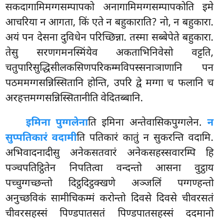
सकदागामिमग्गसम्पापको अनागामिमग्गसम्पापकोति इमे
आचरिया न आगता, किं एते न बहुकाराति? नो, न बहुकारा.
अयं पन देसना दुविधेन परिच्छिन्ना. तस्मा सब्बेपेते बहुकारा.
तेसु सरणगमनस्मिंयेव अकताभिनिवेसो वट्टति,
चतुपारिसुद्धिसीलकसिणपरिकम्मविपस्सनाञाणानि पन
पठममग्गसन्निस्सितानि होन्ति, उपरि द्वे मग्गा च फलानि च
अरहत्तमग्गसन्निस्सितानीति वेदितब्बानि.
इमिना पुग्गलेना
ति इमिना अन्तेवासिकपुग्गलेन.
न
सुप्पतिकारं वदामी
ति पतिकारं कातुं न सुकरन्ति वदामि.
अभिवादनादीसु अनेकसतवारं अनेकसहस्सवारम्पि हि
पञ्चपतिट्ठितेन निपतित्वा वन्दन्तो आसना वुट्ठाय
पच्चुग्गच्छन्तो दिट्ठदिट्ठक्खणे अञ्जलिं पग्गण्हन्तो
अनुच्छविकं सामीचिकम्मं करोन्तो दिवसे दिवसे चीवरसतं
चीवरसहस्सं पिण्डपातसतं पिण्डपातसहस्सं ददमानो