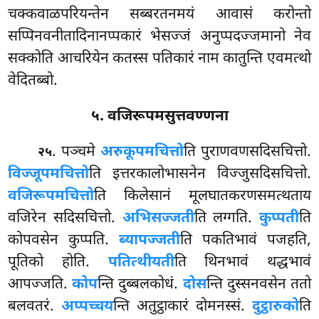
चक्कवाळपरियन्तेन सब्बरतनमयं आवासं करोन्तो
सप्पिनवनीतादिनानप्पकारं भेसज्जं अनुप्पदज्जमानो नेव
सक्कोति आचरियेन कतस्स पतिकारं नाम कातुन्ति एवमत्थो
वेदितब्बो.
५. वजिरूपमसुत्तवण्णना
. पञ्चमे
अरुकूपमचित्तो
ति पुराणवणसदिसचित्तो.
२५
विज्जूपमचित्तो
ति इत्तरकालोभासनेन विज्जुसदिसचित्तो.
वजिरूपमचित्तो
ति
किलेसानं
मूलघातकरणसमत्थताय
वजिरेन सदिसचित्तो.
अभिसज्जती
ति लग्गति.
कुप्पती
ति
कोपवसेन कुप्पति.
ब्यापज्जती
ति पकतिभावं पजहति,
पूतिको होति.
पतित्थीयती
ति थिनभावं थद्धभावं
आपज्जति.
कोप
न्ति दुब्बलकोधं.
दोस
न्ति दुस्सनवसेन ततो
बलवतरं.
अप्पच्चय
न्ति अतुट्ठाकारं दोमनस्सं.
दुट्ठारुको
ति