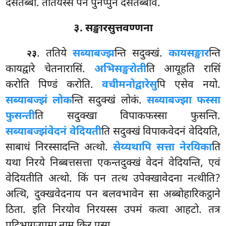
देसेतब्बो. ततियस्स पन पुनप्पुनं देसेतब्बोव.
३. सङ्खारसुत्तवण्णना
. ततिये
सब्याबज्झ
न्ति सदुक्खं.
कायसङ्खार
न्ति
२३
कायद्वारे चेतनारासिं.
अभिसङ्खरोती
ति आयूहति रासिं
करोति पिण्डं करोति.
वचीमनोद्वारेसु
पि एसेव नयो.
सब्याबज्झं लोक
न्ति सदुक्खं लोकं.
सब्याबज्झा फस्सा
फुसन्ती
ति सदुक्खा विपाकफस्सा फुसन्ति.
सब्याबज्झं
वेदनं वेदियती
ति सदुक्खं विपाकवेदनं वेदियति,
साबाधं निरस्सादन्ति अत्थो.
सेय्यथापि सत्ता नेरयिका
ति
यथा निरये निब्बत्तसत्ता एकन्तदुक्खं वेदनं वेदियन्ति, एवं
वेदियतीति अत्थो. किं पन तत्थ उपेक्खावेदना नत्थीति?
अत्थि, दुक्खवेदनाय पन बलवभावेन सा अब्बोहारिकट्ठाने
ठिता. इति निरयोव निरयस्स उपमं कत्वा आहटो. तत्र
पटिभागउपमा नाम किर एसा.