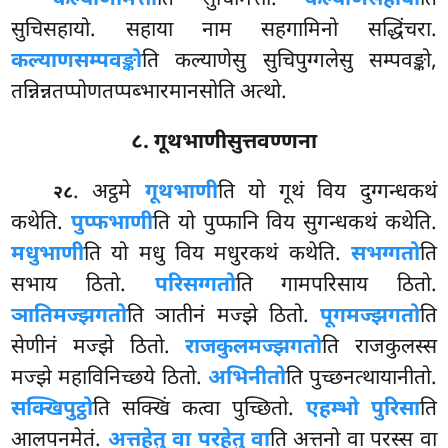
सुचिसहायो. सहाया नाम सहगामिनो सद्धिंचरा.
कल्याणसम्पवङ्को
ति कल्याणेसु सुचिपुग्गलेसु सम्पवङ्को,
तन्निन्नतप्पोणतप्पब्भारमानसोति अत्थो.
८. गूथभाणीसुत्तवण्णना
. अट्ठमे
गूथभाणी
ति यो गूथं विय दुग्गन्धकथं
२८
कथेति.
पुप्फभाणी
ति
यो पुप्फानि विय सुगन्धकथं कथेति.
मधुभाणी
ति यो मधु विय मधुरकथं कथेति.
सभग्गतो
ति
सभाय ठितो.
परिसग्गतो
ति गामपरिसाय ठितो.
ञातिमज्झगतो
ति ञातीनं मज्झे ठितो.
पूगमज्झगतो
ति
सेणीनं मज्झे ठितो.
राजकुलमज्झगतो
ति राजकुलस्स
मज्झे महाविनिच्छये ठितो.
अभिनीतो
ति पुच्छनत्थायानीतो.
सक्खिपुट्ठो
ति सक्खिं कत्वा पुच्छितो.
एहम्भो पुरिसा
ति
आलपनमेतं.
अत्तहेतु वा परहेतु वा
ति अत्तनो वा परस्स वा