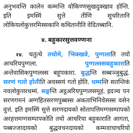
अनुभवन्ति कालेन कम्मन्ति वोकिण्णसुखदुक्खाव होन्ति.
इति इमस्मिं सुत्ते तीणि सुचरितानि
लोकियलोकुत्तरमिस्सकानि कथितानीति वेदितब्बानि.
४. बहुकारसुत्तवण्णना
. चतुत्थे
तयोमे, भिक्खवे, पुग्गला
ति तयो
२४
आचरियपुग्गला.
पुग्गलस्स
बहुकारा
ति
अन्तेवासिकपुग्गलस्स बहूपकारा.
बुद्ध
न्ति सब्बञ्ञुबुद्धं.
सरणं गतो होती
ति अवस्सयं
गतो होति.
धम्म
न्ति सतन्तिकं
नवलोकुत्तरधम्मं.
सङ्घ
न्ति अट्ठअरियपुग्गलसमूहं. इदञ्च पन
सरणगमनं अग्गहितसरणपुब्बस्स अकताभिनिवेसस्स वसेन
वुत्तं. इति इमस्मिं सुत्ते सरणदायको सोतापत्तिमग्गसम्पापको
अरहत्तमग्गसम्पापकोति तयो आचरिया बहुकाराति आगता,
पब्बज्जादायको बुद्धवचनदायको कम्मवाचाचरियो