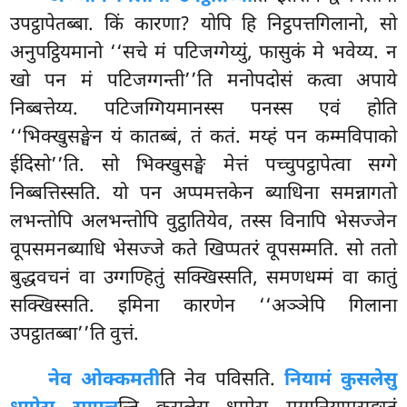
उपट्ठापेतब्बा. किं कारणा? योपि हि निट्ठपत्तगिलानो, सो
अनुपट्ठियमानो ‘‘सचे मं पटिजग्गेय्युं, फासुकं मे भवेय्य. न
खो पन मं पटिजग्गन्ती’’ति मनोपदोसं कत्वा अपाये
निब्बत्तेय्य. पटिजग्गियमानस्स पनस्स एवं होति
‘‘भिक्खुसङ्घेन यं कातब्बं, तं कतं. मय्हं पन कम्मविपाको
ईदिसो’’ति. सो भिक्खुसङ्घे मेत्तं
पच्चुपट्ठापेत्वा सग्गे
निब्बत्तिस्सति. यो पन अप्पमत्तकेन ब्याधिना समन्नागतो
लभन्तोपि अलभन्तोपि वुट्ठातियेव, तस्स विनापि भेसज्जेन
वूपसमनब्याधि भेसज्जे कते खिप्पतरं वूपसम्मति. सो ततो
बुद्धवचनं वा उग्गण्हितुं सक्खिस्सति, समणधम्मं वा कातुं
सक्खिस्सति. इमिना कारणेन ‘‘अञ्ञेपि गिलाना
उपट्ठातब्बा’’ति वुत्तं.
नेव ओक्कमती
ति नेव पविसति.
नियामं कुसलेसु