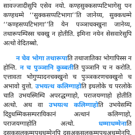
सावज्जादीसुपि एसेव नयो. कण्हसुक्कसप्पटिभागेसु पन
कण्हधम्मे ‘‘सुक्कसप्पटिभागा’’ति जानेय्य, सुक्कधम्मे
‘‘कण्हसप्पटिभागा’’ति येन पञ्ञाचक्खुना जानेय्य,
तथारूपम्पिस्स चक्खु न होतीति. इमिना नयेन सेसवारेसुपि
अत्थो वेदितब्बो.
न चेव भोगा तथारूपा
ति तथाजातिका भोगापिस्स न
होन्ति.
न च पुञ्ञानि कुब्बती
ति पुञ्ञानि च न करोति.
एत्तावता भोगुप्पादनचक्खुनो च पुञ्ञकरणचक्खुनो च
अभावो वुत्तो.
उभयत्थ कलिग्गाहो
ति इधलोके च परलोके
चाति उभयस्मिम्पि अपरद्धग्गाहो, पराजयग्गाहो होतीति
अत्थो. अथ वा
उभयत्थ कलिग्गाहो
ति उभयेसम्पि
दिट्ठधम्मिकसम्परायिकानं अत्थानं कलिग्गाहो,
पराजयग्गाहोति अत्थो.
धम्माधम्मेना
ति
दसकुसलकम्मपथधम्मेनपि दसअकुसलकम्मपथअधम्मेनपि.