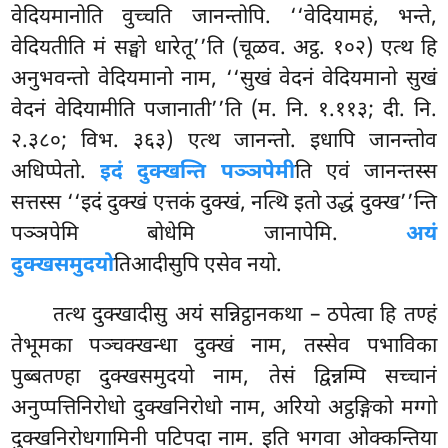
वेदियमानोति वुच्चति जानन्तोपि. ‘‘वेदियामहं, भन्ते,
वेदियतीति मं सङ्घो धारेतू’’ति (चूळव. अट्ठ. १०२) एत्थ हि
अनुभवन्तो वेदियमानो नाम, ‘‘सुखं वेदनं वेदियमानो सुखं
वेदनं वेदियामीति पजानाती’’ति (म. नि. १.११३; दी. नि.
२.३८०; विभ. ३६३) एत्थ जानन्तो. इधापि जानन्तोव
अधिप्पेतो.
इदं दुक्खन्ति पञ्ञपेमी
ति एवं जानन्तस्स
सत्तस्स ‘‘इदं दुक्खं एत्तकं दुक्खं, नत्थि इतो उद्धं दुक्ख’’न्ति
पञ्ञपेमि बोधेमि जानापेमि.
अयं
दुक्खसमुदयो
तिआदीसुपि एसेव नयो.
तत्थ दुक्खादीसु अयं सन्निट्ठानकथा – ठपेत्वा हि तण्हं
तेभूमका पञ्चक्खन्धा दुक्खं नाम, तस्सेव पभाविका
पुब्बतण्हा दुक्खसमुदयो नाम, तेसं द्विन्नम्पि सच्चानं
अनुप्पत्तिनिरोधो दुक्खनिरोधो नाम, अरियो अट्ठङ्गिको मग्गो
दुक्खनिरोधगामिनी पटिपदा नाम. इति भगवा ओक्कन्तिया