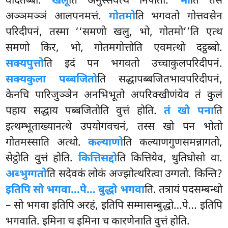
वेदितब्बो.
खलू
ति अनुस्सवत्थे निपातो.
भो
ति तेसं
अञ्ञमञ्ञं आलपनमत्तं.
गोतमो
ति भगवतो गोत्तवसेन
परिदीपनं, तस्मा ‘‘समणो खलु, भो, गोतमो’’ति एत्थ
समणो किर, भो, गोतमगोत्तोति एवमत्थो दट्ठब्बो.
सक्यपुत्तो
ति इदं पन भगवतो उच्चाकुलपरिदीपनं.
सक्यकुला पब्बजितो
ति सद्धापब्बजितभावपरिदीपनं,
केनचि पारिजुञ्ञेन अनभिभूतो अपरिक्खीणंयेव तं कुलं
पहाय सद्धाय पब्बजितोति वुत्तं होति.
तं खो पना
ति
इत्थम्भूताख्यानत्थे उपयोगवचनं, तस्स खो पन भोतो
गोतमस्साति अत्थो.
कल्याणो
ति कल्याणगुणसमन्नागतो,
सेट्ठोति वुत्तं होति.
कित्तिसद्दो
ति कित्तियेव, थुतिघोसो वा.
अब्भुग्गतो
ति सदेवकं लोकं अज्झोत्थरित्वा उग्गतो. किन्ति?
इतिपि सो भगवा…पे… बुद्धो भगवा
ति. तत्रायं पदसम्बन्धो
– सो भगवा इतिपि अरहं, इतिपि सम्मासम्बुद्धो…पे… इतिपि
भगवाति. इमिना च इमिना च कारणेनाति वुत्तं होति.