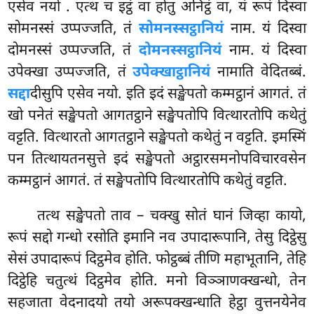
एसेव नयो
. एत्थ च इट्ठं वा होतु अनिट्ठं वा, यं रूपं दिस्वा
सोमनस्सं उप्पज्जति, तं
सोमनस्सट्ठानियं
नाम. यं दिस्वा
दोमनस्सं उप्पज्जति, तं
दोमनस्सट्ठानियं
नाम. यं दिस्वा
उपेक्खा उप्पज्जति, तं
उपेक्खाट्ठानियं
नामाति वेदितब्बं.
सद्दा
दीसुपि एसेव नयो. इति इदं सङ्खेपतो कम्मट्ठानं आगतं. तं
खो पनेतं सङ्खेपतो आगतट्ठाने सङ्खेपतोपि वित्थारतोपि कथेतुं
वट्टति. वित्थारतो आगतट्ठाने सङ्खेपतो कथेतुं न वट्टति. इमस्मिं
पन तित्थायतनसुत्ते इदं सङ्खेपतो अट्ठारसमनोपविचारवसेन
कम्मट्ठानं आगतं. तं सङ्खेपतोपि वित्थारतोपि कथेतुं वट्टति.
तत्थ सङ्खेपतो ताव – चक्खु सोतं घानं जिव्हा कायो,
रूपं सद्दो गन्धो रसोति इमानि नव उपादारूपानि, तेसु दिट्ठेसु
सेसं उपादारूपं दिट्ठमेव होति. फोट्ठब्बं तीणि महाभूतानि, तेहि
दिट्ठेहि चतुत्थं दिट्ठमेव होति. मनो विञ्ञाणक्खन्धो, तेन
सहजाता वेदनादयो तयो अरूपक्खन्धाति हेट्ठा वुत्तनयेनेव