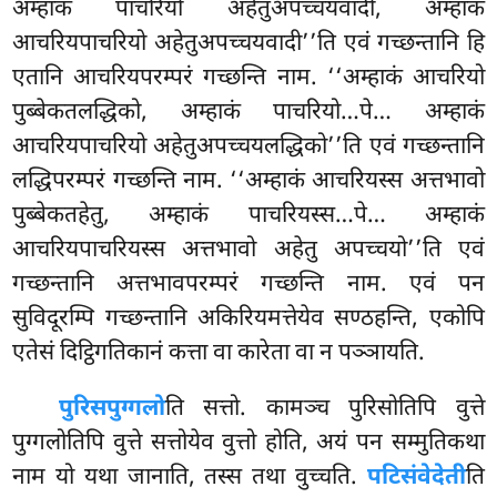
अम्हाकं पाचरियो अहेतुअपच्चयवादी, अम्हाकं
आचरियपाचरियो अहेतुअपच्चयवादी’’ति एवं गच्छन्तानि हि
एतानि आचरियपरम्परं गच्छन्ति नाम. ‘‘अम्हाकं आचरियो
पुब्बेकतलद्धिको, अम्हाकं पाचरियो…पे… अम्हाकं
आचरियपाचरियो अहेतुअपच्चयलद्धिको’’ति एवं गच्छन्तानि
लद्धिपरम्परं गच्छन्ति नाम. ‘‘अम्हाकं आचरियस्स अत्तभावो
पुब्बेकतहेतु, अम्हाकं पाचरियस्स…पे…
अम्हाकं
आचरियपाचरियस्स अत्तभावो अहेतु अपच्चयो’’ति एवं
गच्छन्तानि अत्तभावपरम्परं गच्छन्ति नाम. एवं पन
सुविदूरम्पि गच्छन्तानि अकिरियमत्तेयेव सण्ठहन्ति, एकोपि
एतेसं दिट्ठिगतिकानं कत्ता वा कारेता वा न पञ्ञायति.
पुरिसपुग्गलो
ति सत्तो. कामञ्च पुरिसोतिपि वुत्ते
पुग्गलोतिपि वुत्ते सत्तोयेव वुत्तो होति, अयं पन सम्मुतिकथा
नाम यो यथा जानाति, तस्स तथा वुच्चति.
पटिसंवेदेती
ति