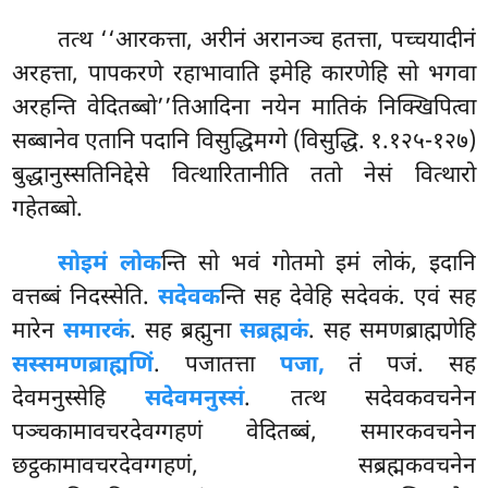
तत्थ ‘‘आरकत्ता, अरीनं अरानञ्च हतत्ता, पच्चयादीनं
अरहत्ता, पापकरणे रहाभावाति इमेहि कारणेहि सो भगवा
अरहन्ति
वेदितब्बो’’तिआदिना नयेन मातिकं निक्खिपित्वा
सब्बानेव एतानि पदानि विसुद्धिमग्गे (विसुद्धि. १.१२५-१२७)
बुद्धानुस्सतिनिद्देसे वित्थारितानीति ततो नेसं वित्थारो
गहेतब्बो.
सो
इमं लोक
न्ति सो भवं गोतमो इमं लोकं, इदानि
वत्तब्बं निदस्सेति.
सदेवक
न्ति सह देवेहि सदेवकं. एवं सह
मारेन
समारकं
. सह ब्रह्मुना
सब्रह्मकं
. सह समणब्राह्मणेहि
सस्समणब्राह्मणिं
. पजातत्ता
पजा,
तं पजं. सह
देवमनुस्सेहि
सदेवमनुस्सं
. तत्थ सदेवकवचनेन
पञ्चकामावचरदेवग्गहणं वेदितब्बं, समारकवचनेन
छट्ठकामावचरदेवग्गहणं, सब्रह्मकवचनेन