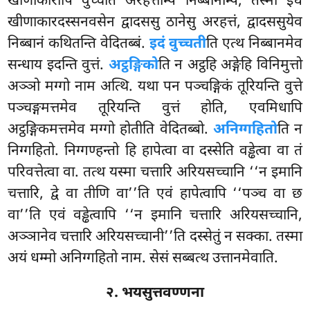
खीणाकारोपि वुच्चति अरहत्तम्पि निब्बानम्पि, तस्मा इध
खीणाकारदस्सनवसेन द्वादससु ठानेसु अरहत्तं, द्वादससुयेव
निब्बानं कथितन्ति वेदितब्बं.
इदं वुच्चती
ति एत्थ निब्बानमेव
सन्धाय इदन्ति वुत्तं.
अट्ठङ्गिको
ति न अट्ठहि अङ्गेहि विनिमुत्तो
अञ्ञो मग्गो नाम अत्थि. यथा पन पञ्चङ्गिकं तूरियन्ति वुत्ते
पञ्चङ्गमत्तमेव
तूरियन्ति वुत्तं होति, एवमिधापि
अट्ठङ्गिकमत्तमेव मग्गो होतीति वेदितब्बो.
अनिग्गहितो
ति न
निग्गहितो. निग्गण्हन्तो हि हापेत्वा वा दस्सेति वड्ढेत्वा वा तं
परिवत्तेत्वा वा. तत्थ यस्मा चत्तारि अरियसच्चानि ‘‘न इमानि
चत्तारि, द्वे वा तीणि वा’’ति एवं हापेत्वापि ‘‘पञ्च वा छ
वा’’ति एवं वड्ढेत्वापि ‘‘न इमानि चत्तारि अरियसच्चानि,
अञ्ञानेव चत्तारि अरियसच्चानी’’ति दस्सेतुं न सक्का. तस्मा
अयं धम्मो अनिग्गहितो नाम. सेसं सब्बत्थ उत्तानमेवाति.
२. भयसुत्तवण्णना