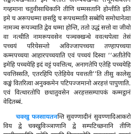
सङ्खारक्खन्धोति इमे चत्तारो अरूपक्खन्धा तेभूमकवसेन
गय्हमाना चतुवीसाधिकानि तीणि धम्मसतानि होन्तीति इति
इमे च अरूपधम्मा छसट्ठि च रूपधम्माति सब्बेपि समोधानेत्वा
नामञ्च रूपञ्चाति द्वेव धम्मा होन्ति, ततो उद्धं सत्तो वा जीवो
वा नत्थीति नामरूपवसेन पञ्चक्खन्धे ववत्थपेत्वा तेसं
पच्चयं परियेसन्तो अविज्जापच्चया तण्हापच्चया
कम्मपच्चया आहारपच्चयाति एवं पच्चयं दिस्वा ‘‘अतीतेपि
इमेहि पच्चयेहि इदं वट्टं पवत्तित्थ, अनागतेपि एतेहि पच्चयेहि
पवत्तिस्सति, एतरहिपि एतेहियेव पवत्तती’’ति तीसु कालेसु
कङ्खं वितरित्वा अनुक्कमेन पटिपज्जमानो अरहत्तं पापुणाति.
एवं वित्थारतोपि छधातुवसेन अरहत्तसम्पापकं कम्मट्ठानं
वेदितब्बं.
चक्खु फस्सायतन
न्ति सुवण्णादीनं सुवण्णादिआकरो
विय द्वे चक्खुविञ्ञाणानि द्वे सम्पटिच्छनानि तीणि