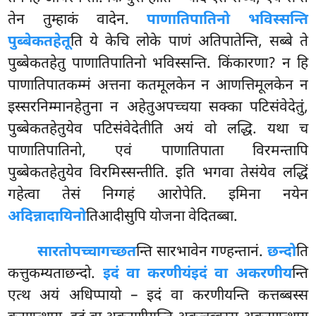
तेन तुम्हाकं वादेन.
पाणातिपातिनो भविस्सन्ति
पुब्बेकतहेतू
ति ये केचि लोके पाणं अतिपातेन्ति, सब्बे ते
पुब्बेकतहेतु पाणातिपातिनो भविस्सन्ति. किंकारणा? न हि
पाणातिपातकम्मं अत्तना कतमूलकेन न आणत्तिमूलकेन न
इस्सरनिम्मानहेतुना
न अहेतुअपच्चया सक्का पटिसंवेदेतुं,
पुब्बेकतहेतुयेव पटिसंवेदेतीति अयं वो लद्धि. यथा च
पाणातिपातिनो, एवं पाणातिपाता विरमन्तापि
पुब्बेकतहेतुयेव विरमिस्सन्तीति. इति भगवा तेसंयेव लद्धिं
गहेत्वा तेसं निग्गहं आरोपेति. इमिना नयेन
अदिन्नादायिनो
तिआदीसुपि योजना वेदितब्बा.
सारतो
पच्चागच्छत
न्ति सारभावेन गण्हन्तानं.
छन्दो
ति
कत्तुकम्यताछन्दो.
इदं वा करणीयं
इदं वा अकरणीय
न्ति
एत्थ अयं अधिप्पायो – इदं वा करणीयन्ति कत्तब्बस्स