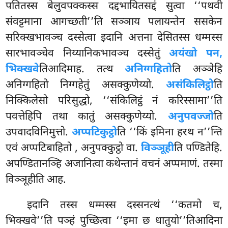
पतितस्स बेलुवपक्कस्स दद्दभायितसद्दं सुत्वा ‘‘पथवी
संवट्टमाना आगच्छती’’ति सञ्ञाय पलायन्तेन ससकेन
सरिक्खभावञ्च दस्सेत्वा इदानि अत्तना देसितस्स धम्मस्स
सारभावञ्चेव निय्यानिकभावञ्च दस्सेतुं
अयं
खो पन,
भिक्खवे
तिआदिमाह. तत्थ
अनिग्गहितो
ति अञ्ञेहि
अनिग्गहितो निग्गहेतुं असक्कुणेय्यो.
असंकिलिट्ठो
ति
निक्किलेसो परिसुद्धो, ‘‘संकिलिट्ठं नं करिस्सामा’’ति
पवत्तेहिपि तथा कातुं असक्कुणेय्यो.
अनुपवज्जो
ति
उपवादविनिमुत्तो.
अप्पटिकुट्ठो
ति ‘‘किं इमिना हरथ न’’न्ति
एवं अप्पटिबाहितो
, अनुपक्कुट्ठो वा.
विञ्ञूही
ति पण्डितेहि.
अपण्डितानञ्हि अजानित्वा कथेन्तानं वचनं अप्पमाणं. तस्मा
विञ्ञूहीति आह.
इदानि तस्स धम्मस्स दस्सनत्थं ‘‘कतमो च,
भिक्खवे’’ति पञ्हं पुच्छित्वा ‘‘इमा छ धातुयो’’तिआदिना