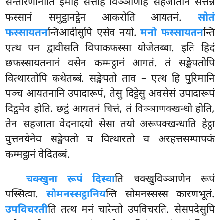
सन्तीरणानीति इमेहि सत्तहि विञ्ञाणेहि सहजातानं सत्तन्नं
फस्सानं समुट्ठानट्ठेन आकरोति आयतनं.
सोतं
फस्सायतन
न्तिआदीसुपि एसेव नयो.
मनो फस्सायतन
न्ति
एत्थ पन द्वावीसति विपाकफस्सा योजेतब्बा. इति
हिदं
छफस्सायतनानं वसेन कम्मट्ठानं आगतं. तं सङ्खेपतोपि
वित्थारतोपि कथेतब्बं. सङ्खेपतो ताव – एत्थ हि पुरिमानि
पञ्च आयतनानि उपादारूपं, तेसु दिट्ठेसु अवसेसं उपादारूपं
दिट्ठमेव होति. छट्ठं आयतनं चित्तं, तं विञ्ञाणक्खन्धो होति,
तेन सहजाता वेदनादयो सेसा तयो अरूपक्खन्धाति हेट्ठा
वुत्तनयेनेव सङ्खेपतो च वित्थारतो च अरहत्तसम्पापकं
कम्मट्ठानं वेदितब्बं.
चक्खुना रूपं दिस्वा
ति चक्खुविञ्ञाणेन रूपं
पस्सित्वा.
सोमनस्सट्ठानिय
न्ति सोमनस्सस्स कारणभूतं.
उपविचरती
ति तत्थ मनं चारेन्तो उपविचरति. सेसपदेसुपि