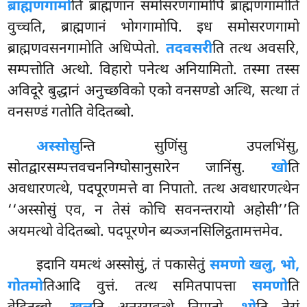
ब्राह्मणगामो
ति ब्राह्मणानं समोसरणगामोपि ब्राह्मणगामोति
वुच्चति, ब्राह्मणानं भोगगामोपि. इध समोसरणगामो
ब्राह्मणवसनगामोति अधिप्पेतो.
तदवसरी
ति तत्थ अवसरि,
सम्पत्तोति अत्थो. विहारो पनेत्थ
अनियामितो. तस्मा तस्स
अविदूरे बुद्धानं
अनुच्छविको एको वनसण्डो अत्थि, सत्था तं
वनसण्डं गतोति वेदितब्बो.
अस्सोसु
न्ति सुणिंसु उपलभिंसु,
सोतद्वारसम्पत्तवचननिग्घोसानुसारेन जानिंसु.
खो
ति
अवधारणत्थे, पदपूरणमत्ते वा निपातो. तत्थ अवधारणत्थेन
‘‘अस्सोसुं एव, न तेसं कोचि सवनन्तरायो अहोसी’’ति
अयमत्थो वेदितब्बो. पदपूरणेन ब्यञ्जनसिलिट्ठतामत्तमेव.
इदानि यमत्थं अस्सोसुं, तं पकासेतुं
समणो खलु, भो,
गोतमो
तिआदि वुत्तं. तत्थ समितपापत्ता
समणो
ति