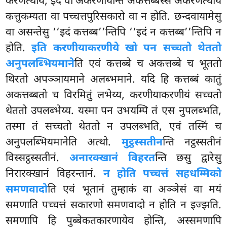
करणत्थाय, इदं वा अकरणीयन्ति अकत्तब्बस्स अकरणत्थाय
कत्तुकम्यता वा पच्चत्तपुरिसकारो वा न होति. छन्दवायामेसु
वा असन्तेसु ‘‘इदं कत्तब्ब’’न्तिपि ‘‘इदं न कत्तब्ब’’न्तिपि न
होति.
इति करणीयाकरणीये खो पन सच्चतो थेततो
अनुपलब्भियमाने
ति एवं कत्तब्बे च अकत्तब्बे च भूततो
थिरतो अपञ्ञायमाने अलब्भमाने. यदि हि कत्तब्बं कातुं
अकत्तब्बतो च विरमितुं लभेय्य, करणीयाकरणीयं सच्चतो
थेततो उपलब्भेय्य. यस्मा पन उभयम्पि तं एस नुपलब्भति,
तस्मा तं सच्चतो थेततो न उपलब्भति, एवं तस्मिं च
अनुपलब्भियमानेति अत्थो.
मुट्ठस्सतीन
न्ति नट्ठस्सतीनं
विस्सट्ठस्सतीनं.
अनारक्खानं विहरत
न्ति छसु द्वारेसु
निरारक्खानं विहरन्तानं.
न होति पच्चत्तं सहधम्मिको
समणवादो
ति एवं भूतानं तुम्हाकं वा अञ्ञेसं वा मयं
समणाति पच्चत्तं सकारणो समणवादो न होति न इज्झति.
समणापि हि पुब्बेकतकारणायेव होन्ति, अस्समणापि