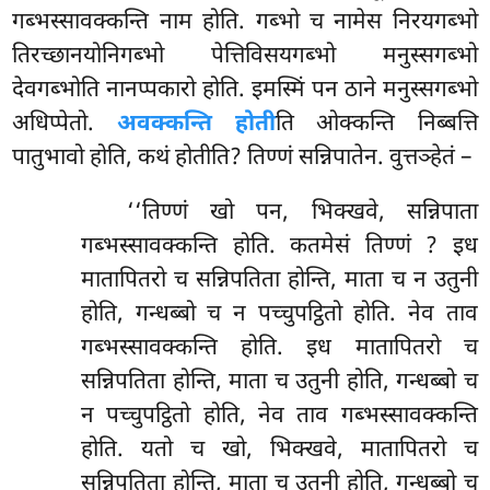
गब्भस्सावक्कन्ति नाम होति. गब्भो च नामेस निरयगब्भो
तिरच्छानयोनिगब्भो पेत्तिविसयगब्भो मनुस्सगब्भो
देवगब्भोति नानप्पकारो होति. इमस्मिं पन ठाने मनुस्सगब्भो
अधिप्पेतो.
अवक्कन्ति होती
ति ओक्कन्ति निब्बत्ति
पातुभावो होति, कथं होतीति? तिण्णं सन्निपातेन. वुत्तञ्हेतं –
‘‘तिण्णं खो पन, भिक्खवे, सन्निपाता
गब्भस्सावक्कन्ति होति. कतमेसं तिण्णं
? इध
मातापितरो च सन्निपतिता होन्ति, माता च न उतुनी
होति, गन्धब्बो च न पच्चुपट्ठितो होति. नेव ताव
गब्भस्सावक्कन्ति होति. इध मातापितरो च
सन्निपतिता होन्ति, माता च उतुनी होति, गन्धब्बो च
न पच्चुपट्ठितो होति, नेव ताव गब्भस्सावक्कन्ति
होति. यतो च खो, भिक्खवे, मातापितरो च
सन्निपतिता होन्ति, माता च उतुनी होति, गन्धब्बो च