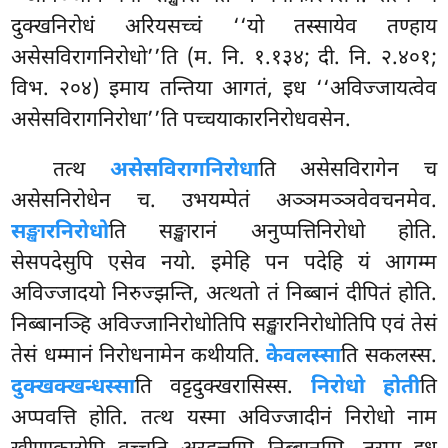
दुक्खनिरोधं अरियसच्चं ‘‘यो तस्सायेव तण्हाय
असेसविरागनिरोधो’’ति (म. नि. १.१३४; दी. नि. २.४०१;
विभ. २०४) इमाय तन्तिया आगतं, इध ‘‘अविज्जायत्वेव
असेसविरागनिरोधा’’ति पच्चयाकारनिरोधवसेन.
तत्थ
असेसविरागनिरोधा
ति असेसविरागेन च
असेसनिरोधेन च. उभयम्पेतं अञ्ञमञ्ञवेवचनमेव.
सङ्खारनिरोधो
ति सङ्खारानं अनुप्पत्तिनिरोधो
होति.
सेसपदेसुपि एसेव नयो. इमेहि पन पदेहि यं आगम्म
अविज्जादयो निरुज्झन्ति, अत्थतो तं निब्बानं दीपितं होति.
निब्बानञ्हि अविज्जानिरोधोतिपि सङ्खारनिरोधोतिपि एवं तेसं
तेसं धम्मानं निरोधनामेन कथीयति.
केवलस्सा
ति सकलस्स.
दुक्खक्खन्धस्सा
ति वट्टदुक्खरासिस्स.
निरोधो होती
ति
अप्पवत्ति होति. तत्थ यस्मा अविज्जादीनं निरोधो नाम