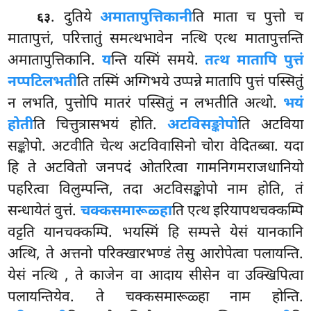
. दुतिये
अमातापुत्तिकानी
ति माता च पुत्तो च
६३
मातापुत्तं, परित्तातुं समत्थभावेन नत्थि एत्थ मातापुत्तन्ति
अमातापुत्तिकानि.
य
न्ति यस्मिं समये.
तत्थ मातापि पुत्तं
नप्पटिलभती
ति तस्मिं अग्गिभये उप्पन्ने मातापि पुत्तं पस्सितुं
न लभति, पुत्तोपि मातरं पस्सितुं न लभतीति अत्थो.
भयं
होती
ति चित्तुत्रासभयं होति.
अटविसङ्कोपो
ति अटविया
सङ्कोपो. अटवीति चेत्थ अटविवासिनो चोरा वेदितब्बा. यदा
हि ते अटवितो जनपदं ओतरित्वा गामनिगमराजधानियो
पहरित्वा विलुम्पन्ति, तदा अटविसङ्कोपो नाम होति, तं
सन्धायेतं वुत्तं.
चक्कसमारूळ्हा
ति एत्थ इरियापथचक्कम्पि
वट्टति यानचक्कम्पि. भयस्मिं हि सम्पत्ते येसं यानकानि
अत्थि, ते अत्तनो परिक्खारभण्डं तेसु आरोपेत्वा पलायन्ति.
येसं नत्थि
, ते काजेन वा आदाय सीसेन वा उक्खिपित्वा
पलायन्तियेव. ते चक्कसमारूळ्हा नाम होन्ति.