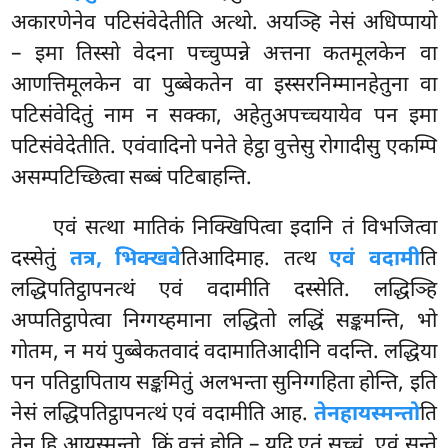
अकारणेनेव पटिसंवेदेतीति अत्थो. अयञ्हि नेसं अधिप्पायो
– इमा तिस्सो वेदना पच्चुप्पन्ने अत्तना कतमूलकेन वा
आणत्तिमूलकेन वा पुब्बेकतेन वा इस्सरनिम्मानहेतुना वा
पटिसंवेदितुं नाम न सक्का, अहेतुअपच्चयायेव पन इमा
पटिसंवेदेतीति. एवंवादिनो पनेते हेट्ठा वुत्तेसु रोगादीसु एकम्पि
असम्पटिच्छित्वा सब्बं पटिबाहन्ति.
एवं सत्था मातिकं निक्खिपित्वा इदानि तं विभजित्वा
दस्सेतुं
तत्र, भिक्खवे
तिआदिमाह. तत्थ
एवं वदामी
ति
लद्धिपतिट्ठापनत्थं एवं वदामीति दस्सेति. लद्धिञ्हि
अप्पतिट्ठापेत्वा निग्गय्हमाना लद्धितो लद्धिं सङ्कमन्ति, भो
गोतम, न मयं पुब्बेकतवादं वदामातिआदीनि वदन्ति. लद्धिया
पन पतिट्ठापिताय सङ्कमितुं अलभन्ता सुनिग्गहिता होन्ति, इति
नेसं लद्धिपतिट्ठापनत्थं एवं वदामीति आह.
तेनहायस्मन्तो
ति
तेन हि आयस्मन्तो. किं वुत्तं होति – यदि एतं सच्चं, एवं सन्ते