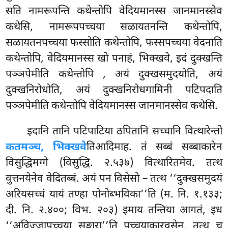
सति नामरूपन्ति कथेन्तोपि वेदियमानस्स जानमानस्सेव
कथेसि, नामरूपपच्चया सळायतनन्ति कथेन्तोपि,
सळायतनपच्चया फस्सोति कथेन्तोपि, फस्सपच्चया वेदनाति
कथेन्तोपि, वेदियमानस्स खो पनाहं, भिक्खवे, इदं दुक्खन्ति
पञ्ञपेमीति
कथेन्तोपि
, अयं दुक्खसमुदयोति, अयं
दुक्खनिरोधोति, अयं दुक्खनिरोधगामिनी पटिपदाति
पञ्ञपेमीति कथेन्तोपि वेदियमानस्स जानमानस्सेव कथेसि.
इदानि तानि पटिपाटिया ठपितानि सच्चानि वित्थारेन्तो
कतमञ्च, भिक्खवे
तिआदिमाह. तं सब्बं सब्बाकारेन
विसुद्धिमग्गे (विसुद्धि. २.५३७) वित्थारितमेव. तत्थ
वुत्तनयेनेव वेदितब्बं. अयं पन विसेसो – तत्थ ‘‘दुक्खसमुदयं
अरियसच्चं यायं तण्हा पोनोब्भविका’’ति (म. नि. १.१३३;
दी. नि. २.४००; विभ. २०३) इमाय तन्तिया आगतं, इध
‘‘अविज्जापच्चया सङ्खारा’’ति पच्चयाकारवसेन. तत्थ च