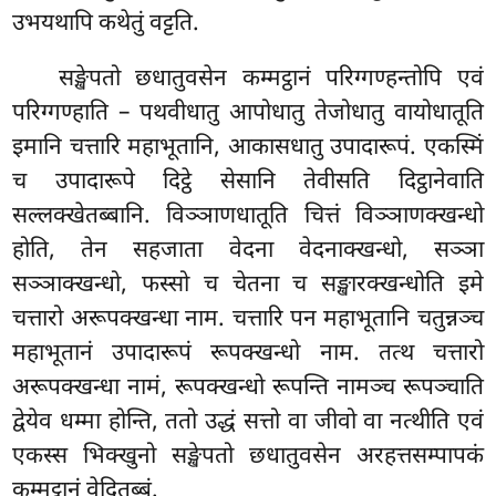
उभयथापि कथेतुं वट्टति.
सङ्खेपतो छधातुवसेन कम्मट्ठानं परिग्गण्हन्तोपि एवं
परिग्गण्हाति – पथवीधातु आपोधातु तेजोधातु वायोधातूति
इमानि चत्तारि महाभूतानि, आकासधातु उपादारूपं. एकस्मिं
च उपादारूपे दिट्ठे सेसानि तेवीसति दिट्ठानेवाति
सल्लक्खेतब्बानि. विञ्ञाणधातूति चित्तं विञ्ञाणक्खन्धो
होति, तेन सहजाता वेदना वेदनाक्खन्धो, सञ्ञा
सञ्ञाक्खन्धो, फस्सो च चेतना च सङ्खारक्खन्धोति इमे
चत्तारो अरूपक्खन्धा नाम. चत्तारि पन महाभूतानि चतुन्नञ्च
महाभूतानं उपादारूपं
रूपक्खन्धो नाम. तत्थ चत्तारो
अरूपक्खन्धा नामं, रूपक्खन्धो रूपन्ति नामञ्च रूपञ्चाति
द्वेयेव धम्मा होन्ति, ततो उद्धं सत्तो वा जीवो वा नत्थीति एवं
एकस्स भिक्खुनो सङ्खेपतो छधातुवसेन अरहत्तसम्पापकं
कम्मट्ठानं वेदितब्बं.