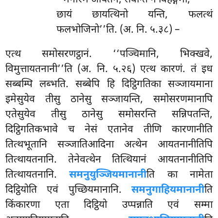
छायं छायत्थिनो यन्ति, फलत्थं
फलभोजिनो’’ति. (अ. नि. ५.३८) –
एत्थ समोसरणट्ठानं. ‘‘पञ्चिमानि, भिक्खवे,
विमुत्तायतनानी’’ति (अ. नि. ५.२६) एत्थ कारणं. तं
इध
सब्बम्पि लब्भति. सब्बेपि हि दिट्ठिगतिका सञ्जायमाना
इमेसुयेव तीसु ठानेसु सञ्जायन्ति, समोसरणमानापि
एतेसुयेव तीसु ठानेसु समोसरन्ति सन्निपतन्ति,
दिट्ठिगतिकभावे च नेसं एतानेव तीणि कारणानीति
तित्थभूतानि सञ्जातिआदिना अत्थेन आयतनानीतिपि
तित्थायतनानि. तेनेवत्थेन तित्थियानं आयतनानीतिपि
तित्थायतनानि.
समनुयुञ्जियमानानी
ति का नामेता
दिट्ठियोति एवं पुच्छियमानानि.
समनुगाहियमानानी
ति
किंकारणा एता दिट्ठियो उप्पन्नाति एवं सम्मा