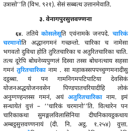
उत्रासो’’ति (विभ. ९२१). सेसं सब्बत्थ उत्तानमेवाति.
३. वेनागपुरसुत्तवण्णना
. ततिये
कोसलेसू
ति एवंनामके जनपदे.
चारिकं
६४
चरमानो
ति अद्धानगमनं गच्छन्तो. चारिका च नामेसा
भगवतो दुविधा होति तुरितचारिका च अतुरितचारिका चाति.
तत्थ दूरेपि बोधनेय्यपुग्गलं दिस्वा तस्स बोधनत्थाय सहसा
गमनं
तुरितचारिका
नाम
. सा महाकस्सपपच्चुग्गमनादीसु
दट्ठब्बा. यं पन गामनिगमपटिपाटिया देवसिकं
योजनअद्धयोजनवसेन पिण्डपातचरियादीहि लोकं
अनुग्गण्हन्तस्स गमनं, अयं
अतुरितचारिका
नाम. इमं
सन्धायेतं वुत्तं – ‘‘चारिकं चरमानो’’ति. वित्थारेन पन
चारिकाकथा सुमङ्गलविलासिनिया दीघनिकायट्ठकथाय
अम्बट्ठसुत्तवण्णनायं (दी. नि. अट्ठ. १.२५४) वुत्ता.