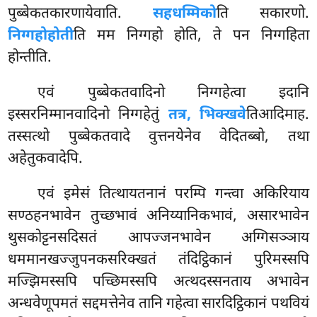
पुब्बेकतकारणायेवाति.
सहधम्मिको
ति सकारणो.
निग्गहो
होती
ति मम निग्गहो होति, ते पन निग्गहिता
होन्तीति.
एवं पुब्बेकतवादिनो निग्गहेत्वा इदानि
इस्सरनिम्मानवादिनो निग्गहेतुं
तत्र, भिक्खवे
तिआदिमाह.
तस्सत्थो पुब्बेकतवादे वुत्तनयेनेव वेदितब्बो, तथा
अहेतुकवादेपि.
एवं इमेसं तित्थायतनानं परम्पि गन्त्वा अकिरियाय
सण्ठहनभावेन तुच्छभावं अनिय्यानिकभावं, असारभावेन
थुसकोट्टनसदिसतं आपज्जनभावेन अग्गिसञ्ञाय
धममानखज्जुपनकसरिक्खतं तंदिट्ठिकानं पुरिमस्सपि
मज्झिमस्सपि पच्छिमस्सपि अत्थदस्सनताय अभावेन
अन्धवेणूपमतं सद्दमत्तेनेव तानि गहेत्वा सारदिट्ठिकानं पथवियं