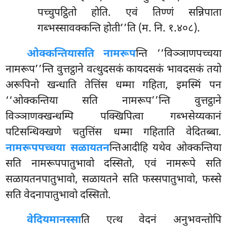
पच्चुपट्ठितो होति. एवं तिण्णं सन्निपाता
गब्भस्सावक्कन्ति होती’’ति (म. नि. १.४०८).
ओक्कन्तिया
सति नामरूप
न्ति ‘‘विञ्ञाणपच्चया
नामरूप’’न्ति वुत्तट्ठाने वत्थुदसकं कायदसकं भावदसकं तयो
अरूपिनो खन्धाति तेत्तिंस धम्मा गहिता, इमस्मिं पन
‘‘ओक्कन्तिया सति नामरूप’’न्ति वुत्तट्ठाने
विञ्ञाणक्खन्धम्पि पक्खिपित्वा गब्भसेय्यकानं
पटिसन्धिक्खणे चतुत्तिंस धम्मा गहिताति वेदितब्बा.
नामरूपपच्चया सळायतन
न्तिआदीहि यथेव ओक्कन्तिया
सति नामरूपपातुभावो दस्सितो, एवं नामरूपे सति
सळायतनपातुभावो, सळायतने सति फस्सपातुभावो, फस्से
सति वेदनापातुभावो दस्सितो.
वेदियमानस्सा
ति
एत्थ वेदनं अनुभवन्तोपि