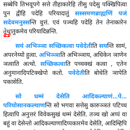
सब्बेपि तिभवूपगे सत्ते तीहाकारेहि तीसु पदेसु पक्खिपित्वा
पुन द्वीहि पदेहि परियादातुं
सस्समणब्राह्मणिं पजं
सदेवमनुस्स
न्ति वुत्तं. एवं पञ्चहि पदेहि तेन तेनाकारेन
तेधातुकमेव परियादिन्नन्ति.
📜
सयं अभिञ्ञा सच्छिकत्वा पवेदेती
ति
सय
न्ति सामं,
अपरनेय्यो हुत्वा.
अभिञ्ञा
ति अभिञ्ञाय, अधिकेन ञाणेन
ञत्वाति अत्थो.
सच्छिकत्वा
ति पच्चक्खं कत्वा
, एतेन
अनुमानादिपटिक्खेपो कतो.
पवेदेती
ति बोधेति ञापेति
पकासेति.
सो धम्मं देसेति आदिकल्याणं…पे…
परियोसानकल्याण
न्ति सो भगवा सत्तेसु कारुञ्ञतं पटिच्च
हित्वापि अनुत्तरं विवेकसुखं धम्मं
देसेति. तञ्च खो अप्पं वा
बहुं वा देसेन्तो आदिकल्याणादिप्पकारमेव देसेति, आदिम्हिपि