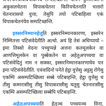
अपरपरियायविपाकमेव सम्पटिच्छन्ति. येपिमे कुसलचेतना
अकुसलचेतना विपाकचेतना किरियचेतनाति चत्तारो
चेतनारासयो वुत्ता, तेसुपि तयो पटिबाहित्वा एकं
विपाकचेतनंयेव सम्पटिच्छन्ति.
इस्सरनिम्मानहेतू
ति
इस्सरनिम्मानकारणा, इस्सरेन
निम्मितत्ता पटिसंवेदेतीति अत्थो. अयं हि तेसं अधिप्पायो
–
इमा तिस्सो वेदना
पच्चुप्पन्ने अत्तना कतमूलकेन वा
आणत्तिमूलकेन वा पुब्बेकतेन वा अहेतुअपच्चया वा
पटिसंवेदितुं नाम न सक्का, इस्सरनिम्मानकारणायेव पन
इमा पटिसंवेदेतीति. एवंवादिनो पनेते हेट्ठा वुत्तेसु अट्ठसु रोगेसु
एकम्पि असम्पटिच्छित्वा सब्बे पटिबाहन्ति, हेट्ठा वुत्तेसु च
तीसु कम्मरासीसु तीसु विपाकरासीसु चतूसु चेतनारासीसु
एकम्पि असम्पटिच्छित्वा सब्बेपि पटिबाहन्ति.
अहेतुअपच्चया
ति हेतुञ्च पच्चयञ्च विना,