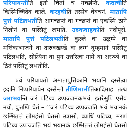
परियायन्ती
ति इतो चितो च गच्छन्ति.
कदाची
ति
किस्मिञ्चिदेव काले.
करहची
ति तस्सेव वेवचनं.
मातापि
पुत्तं पटिलभती
ति आगच्छन्तं वा गच्छन्तं वा एकस्मिं ठाने
निलीनं वा पस्सितुं लभति.
उदकवाहको
ति
नदीपूरो.
मातापि पुत्तं पटिलभती
ति कुल्ले वा उळुम्पे वा
मत्तिकाभाजने वा दारुक्खण्डे वा लग्गं वुय्हमानं पस्सितुं
पटिलभति, सोत्थिना वा पुन उत्तरित्वा गामे वा अरञ्ञे वा
ठितं पस्सितुं लभतीति.
एवं परियायतो अमातापुत्तिकानि भयानि दस्सेत्वा
इदानि निप्परियायेन दस्सेन्तो
तीणिमानी
तिआदिमाह. तत्थ
जराभय
न्ति जरं पटिच्च उप्पज्जनकभयं. इतरेसुपि एसेव
नयो. वुत्तम्पि चेतं – ‘‘जरं पटिच्च उप्पज्जति भयं भयानकं
छम्भितत्तं लोमहंसो चेतसो उत्रासो. ब्याधिं पटिच्च, मरणं
पटिच्च उप्पज्जति भयं भयानकं छम्भितत्तं लोमहंसो चेतसो