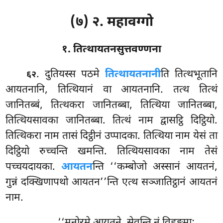
(७) २. महावग्गो
१. तित्थायतनसुत्तवण्णना
. दुतियस्स
पठमे
तित्थायतनानी
ति तित्थभूतानि
६२
आयतनानि, तित्थियानं वा आयतनानि. तत्थ तित्थं
जानितब्बं, तित्थकरा जानितब्बा, तित्थिया जानितब्बा,
तित्थियसावका जानितब्बा. तित्थं नाम द्वासट्ठि दिट्ठियो.
तित्थिकरा नाम तासं दिट्ठीनं उप्पादका. तित्थिया नाम येसं ता
दिट्ठियो रुच्चन्ति खमन्ति. तित्थियसावका नाम तेसं
पच्चयदायका.
आयतन
न्ति ‘‘कम्बोजो अस्सानं आयतनं,
गुन्नं दक्खिणापथो आयतन’’न्ति एत्थ सञ्जातिट्ठानं आयतनं
नाम.
‘‘मनोरमे आयतने, सेवन्ति नं विहङ्गमा;