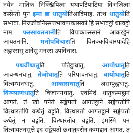
नयेन मातिकं निक्खिपित्वा यथापटिपाटिया विभजित्वा
दस्सेन्तो पुन
इमा छ धातुयो
तिआदिमाह. तत्थ
धातुयो
ति
सभावा. निज्जीवनिस्सत्तभावप्पकासको हि सभावट्ठो धात्वट्ठो
नाम.
फस्सायतनानी
ति
विपाकफस्सानं आकरट्ठेन
आयतनानि.
मनोपविचारा
ति वितक्कविचारपादेहि
अट्ठारससु ठानेसु मनस्स उपविचारा.
पथवीधातू
ति पतिट्ठाधातु.
आपोधातू
ति
आबन्धनधातु.
तेजोधातू
ति परिपाचनधातु.
वायोधातू
ति
वित्थम्भनधातु.
आकासधातू
ति असम्फुट्ठधातु.
विञ्ञाणधातू
ति विजाननधातु. एवमिदं धातुकम्मट्ठानं
आगतं. तं खो पनेतं सङ्खेपतो आगतट्ठाने सङ्खेपतोपि
वित्थारतोपि कथेतुं वट्टति. वित्थारतो आगतट्ठाने सङ्खेपतो
कथेतुं न वट्टति, वित्थारतोव वट्टति. इमस्मिं पन
तित्थायतनसुत्ते इदं सङ्खेपतो छधातुवसेन कम्मट्ठानं आगतं. तं