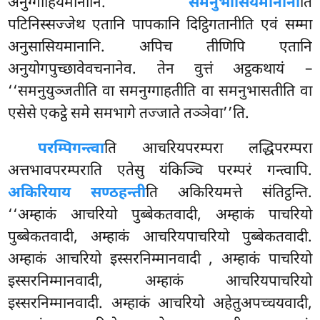
अनुग्गाहियमानानि.
समनुभासियमानानी
ति
पटिनिस्सज्जेथ एतानि पापकानि दिट्ठिगतानीति एवं सम्मा
अनुसासियमानानि. अपिच तीणिपि एतानि
अनुयोगपुच्छावेवचनानेव. तेन वुत्तं अट्ठकथायं –
‘‘समनुयुञ्जतीति वा समनुग्गाहतीति वा समनुभासतीति वा
एसेसे एकट्ठे समे समभागे तज्जाते तञ्ञेवा’’ति.
परम्पि
गन्त्वा
ति आचरियपरम्परा लद्धिपरम्परा
अत्तभावपरम्पराति एतेसु यंकिञ्चि परम्परं गन्त्वापि.
अकिरियाय सण्ठहन्ती
ति अकिरियमत्ते संतिट्ठन्ति.
‘‘अम्हाकं आचरियो पुब्बेकतवादी, अम्हाकं पाचरियो
पुब्बेकतवादी, अम्हाकं आचरियपाचरियो पुब्बेकतवादी.
अम्हाकं आचरियो इस्सरनिम्मानवादी
, अम्हाकं पाचरियो
इस्सरनिम्मानवादी, अम्हाकं आचरियपाचरियो
इस्सरनिम्मानवादी. अम्हाकं आचरियो अहेतुअपच्चयवादी,