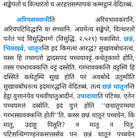
सङ्खेपतो च वित्थारतो च अरहत्तसम्पापकं कम्मट्ठानं वेदितब्बं.
अरियसच्चानी
ति
अरियभावकरानि,
अरियपटिविद्धानि वा सच्चानि. अयमेत्थ सङ्खेपो, वित्थारतो
पनेतं पदं विसुद्धिमग्गे (विसुद्धि. २.५२९) पकासितं.
छन्नं,
भिक्खवे, धातून
न्ति इदं किमत्थं आरद्धं? सुखावबोधनत्थं.
यस्स हि तथागतो द्वादसपदं पच्चयावट्टं कथेतुकामो होति,
तस्स गब्भावक्कन्ति वट्टं दस्सेति. गब्भावक्कन्ति वट्टस्मिं हि
दस्सिते कथेतुम्पि सुखं होति
परं अवबोधे उतुम्पीति
सुखावबोधनत्थं इदमारद्धन्ति वेदितब्बं. तत्थ
छन्नं धातून
न्ति
हेट्ठा वुत्तानंयेव पथवीधातुआदीनं.
उपादाया
ति पटिच्च. एतेन
पच्चयमत्तं दस्सेति. इदं वुत्तं होति ‘‘छधातुपच्चया
गब्भस्सावक्कन्ति होती’’ति. कस्स छन्नं धातूनं पच्चयेन, किं
मातु, उदाहु पितूति? न मातु न पितु,
पटिसन्धिग्गण्हनकसत्तस्सेव पन छन्नं धातूनं पच्चयेन