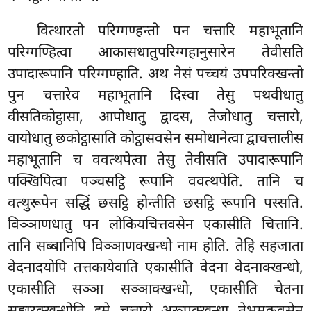
वित्थारतो परिग्गण्हन्तो पन चत्तारि महाभूतानि
परिग्गण्हित्वा आकासधातुपरिग्गहानुसारेन तेवीसति
उपादारूपानि परिग्गण्हाति. अथ नेसं पच्चयं उपपरिक्खन्तो
पुन चत्तारेव महाभूतानि दिस्वा तेसु पथवीधातु
वीसतिकोट्ठासा, आपोधातु द्वादस, तेजोधातु चत्तारो,
वायोधातु छकोट्ठासाति कोट्ठासवसेन समोधानेत्वा द्वाचत्तालीस
महाभूतानि च ववत्थपेत्वा तेसु तेवीसति उपादारूपानि
पक्खिपित्वा पञ्चसट्ठि रूपानि ववत्थपेति. तानि च
वत्थुरूपेन सद्धिं छसट्ठि होन्तीति छसट्ठि रूपानि पस्सति.
विञ्ञाणधातु पन लोकियचित्तवसेन एकासीति चित्तानि.
तानि सब्बानिपि विञ्ञाणक्खन्धो नाम होति. तेहि सहजाता
वेदनादयोपि तत्तकायेवाति एकासीति वेदना वेदनाक्खन्धो,
एकासीति सञ्ञा सञ्ञाक्खन्धो, एकासीति चेतना