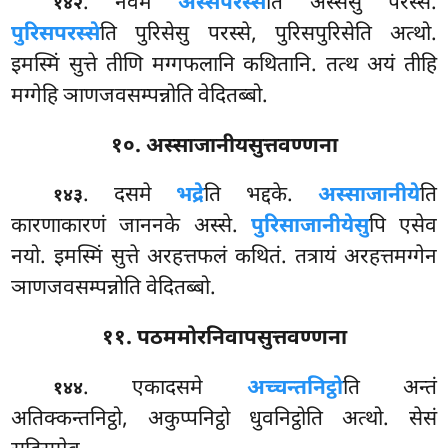
. नवमे
अस्सपरस्से
ति अस्सेसु परस्से.
१४२
पुरिसपरस्से
ति पुरिसेसु परस्से, पुरिसपुरिसेति अत्थो.
इमस्मिं सुत्ते तीणि मग्गफलानि कथितानि. तत्थ अयं तीहि
मग्गेहि ञाणजवसम्पन्नोति वेदितब्बो.
१०. अस्साजानीयसुत्तवण्णना
. दसमे
भद्रे
ति भद्दके.
अस्साजानीये
ति
१४३
कारणाकारणं जाननके अस्से.
पुरिसाजानीयेसु
पि एसेव
नयो. इमस्मिं सुत्ते अरहत्तफलं कथितं. तत्रायं अरहत्तमग्गेन
ञाणजवसम्पन्नोति वेदितब्बो.
११. पठममोरनिवापसुत्तवण्णना
. एकादसमे
अच्चन्तनिट्ठो
ति अन्तं
१४४
अतिक्कन्तनिट्ठो, अकुप्पनिट्ठो धुवनिट्ठोति अत्थो. सेसं