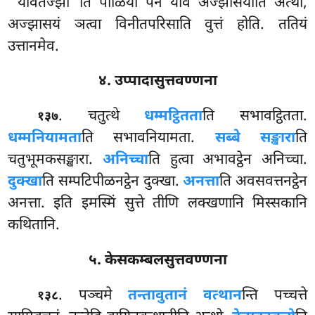
‘‘यावतज्झा’’ति पाळिया पन याव अज्झासयाति अत्थो,
अज्झासयं ञत्वा विनीतपरिसाति वुत्तं होति. ततियं
उत्तानमेव.
४. उप्पादासुत्तवण्णना
. चतुत्थे
धम्मट्ठितता
ति सभावट्ठितता.
१३७
धम्मनियामता
ति सभावनियामता.
सब्बे सङ्खारा
ति
चतुभूमकसङ्खारा.
अनिच्चा
ति हुत्वा अभावट्ठेन अनिच्चा.
दुक्खा
ति सम्पटिपीळनट्ठेन दुक्खा.
अनत्ता
ति अवसवत्तनट्ठेन
अनत्ता. इति इमस्मिं सुत्ते तीणि लक्खणानि मिस्सकानि
कथितानि.
५. केसकम्बलसुत्तवण्णना
. पञ्चमे
तन्तावुतानं वत्थान
न्ति पच्चत्ते
१३८