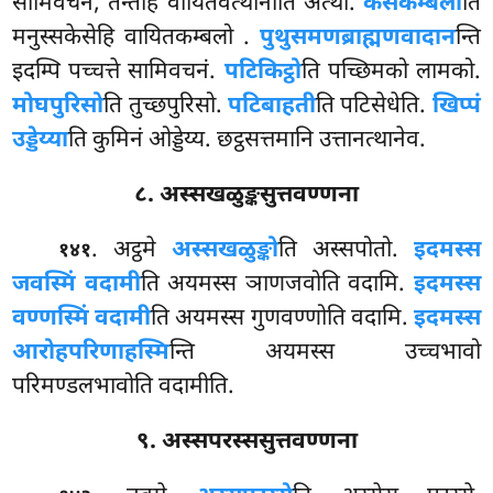
सामिवचनं, तन्तेहि वायितवत्थानीति अत्थो.
केसकम्बलो
ति
मनुस्सकेसेहि वायितकम्बलो
.
पुथुसमणब्राह्मणवादान
न्ति
इदम्पि पच्चत्ते सामिवचनं.
पटिकिट्ठो
ति पच्छिमको लामको.
मोघपुरिसो
ति तुच्छपुरिसो.
पटिबाहती
ति पटिसेधेति.
खिप्पं
उड्डेय्या
ति कुमिनं ओड्डेय्य. छट्ठसत्तमानि उत्तानत्थानेव.
८. अस्सखळुङ्कसुत्तवण्णना
. अट्ठमे
अस्सखळुङ्को
ति अस्सपोतो.
इदमस्स
१४१
जवस्मिं वदामी
ति अयमस्स ञाणजवोति वदामि.
इदमस्स
वण्णस्मिं वदामी
ति अयमस्स गुणवण्णोति वदामि.
इदमस्स
आरोहपरिणाहस्मि
न्ति अयमस्स उच्चभावो
परिमण्डलभावोति वदामीति.
९. अस्सपरस्ससुत्तवण्णना