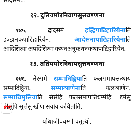
सदिसमेव.
१२. दुतियमोरनिवापसुत्तवण्णना
. द्वादसमे
इद्धिपाटिहारियेना
ति
१४५
इज्झनकपाटिहारियेन.
आदेसनापाटिहारियेना
ति
आदिसित्वा अपदिसित्वा कथनअनुकथनकथापाटिहारियेन.
१३. ततियमोरनिवापसुत्तवण्णना
. तेरसमे
सम्मादिट्ठिया
ति फलसमापत्तत्थाय
१४६
सम्मादिट्ठिया.
सम्माञाणेना
ति फलञाणेन.
सम्माविमुत्तिया
ति सेसेहि फलसमापत्तिधम्मेहि. इमेसु
📜
तीसुपि सुत्तेसु खीणासवोव कथितोति.
योधाजीववग्गो चतुत्थो.