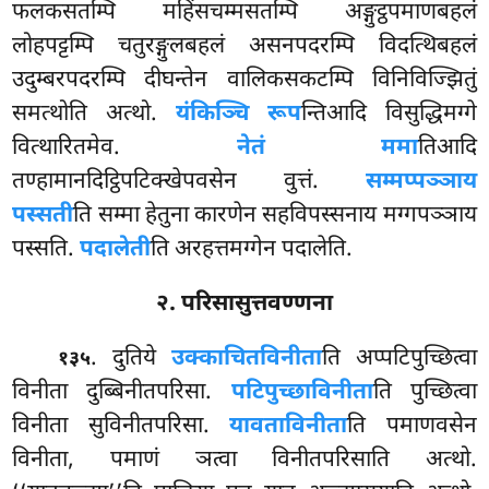
फलकसतम्पि महिंसचम्मसतम्पि अङ्गुट्ठपमाणबहलं
लोहपट्टम्पि चतुरङ्गुलबहलं असनपदरम्पि विदत्थिबहलं
उदुम्बरपदरम्पि दीघन्तेन वालिकसकटम्पि विनिविज्झितुं
समत्थोति अत्थो.
यंकिञ्चि रूप
न्तिआदि विसुद्धिमग्गे
वित्थारितमेव.
नेतं ममा
तिआदि
तण्हामानदिट्ठिपटिक्खेपवसेन वुत्तं.
सम्मप्पञ्ञाय
पस्सती
ति सम्मा हेतुना कारणेन सहविपस्सनाय मग्गपञ्ञाय
पस्सति.
पदालेती
ति अरहत्तमग्गेन पदालेति.
२. परिसासुत्तवण्णना
. दुतिये
उक्काचितविनीता
ति अप्पटिपुच्छित्वा
१३५
विनीता दुब्बिनीतपरिसा.
पटिपुच्छाविनीता
ति पुच्छित्वा
विनीता सुविनीतपरिसा.
यावताविनीता
ति पमाणवसेन
विनीता, पमाणं ञत्वा विनीतपरिसाति अत्थो.