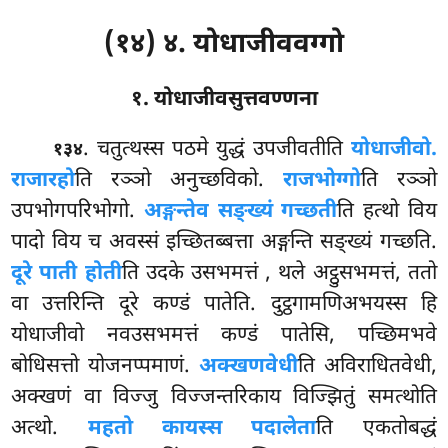
(१४) ४. योधाजीववग्गो
१. योधाजीवसुत्तवण्णना
. चतुत्थस्स
पठमे युद्धं उपजीवतीति
योधाजीवो.
१३४
राजारहो
ति रञ्ञो अनुच्छविको.
राजभोग्गो
ति रञ्ञो
उपभोगपरिभोगो.
अङ्गन्तेव सङ्ख्यं गच्छती
ति हत्थो विय
पादो विय च अवस्सं इच्छितब्बत्ता अङ्गन्ति सङ्ख्यं गच्छति.
दूरे पाती होती
ति उदके उसभमत्तं
, थले अट्ठुसभमत्तं, ततो
वा उत्तरिन्ति दूरे कण्डं पातेति. दुट्ठगामणिअभयस्स हि
योधाजीवो नवउसभमत्तं कण्डं पातेसि, पच्छिमभवे
बोधिसत्तो योजनप्पमाणं.
अक्खणवेधी
ति
अविराधितवेधी,
अक्खणं वा विज्जु विज्जन्तरिकाय विज्झितुं समत्थोति
अत्थो.
महतो कायस्स पदालेता
ति एकतोबद्धं