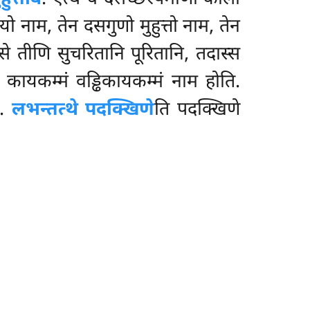
म, तेन दसगुणो मुहुत्तो नाम, तेन
वसे तीणि सुचरितानि पूरितानि, तदास्स
ं कायकम्मं वड्ढिकायकम्मं नाम होति.
ा.
लभन्तत्थे पदक्खिणे
ति पदक्खिणे