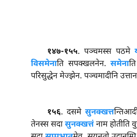
१४७-१५५
. पञ्चमस्स
पठमे
विसमेना
ति सपक्खलनेन.
समेना
ति
परिसुद्धेन मेज्झेन. पञ्चमादीनि उत्तान
१५६
. दसमे
सुनक्खत्त
न्तिआदी
तेनस्स सदा
सुनक्खत्तं
नाम होतीति वु
सदा
सुप्पभात
मेव, सयनतो उट्ठानम्प