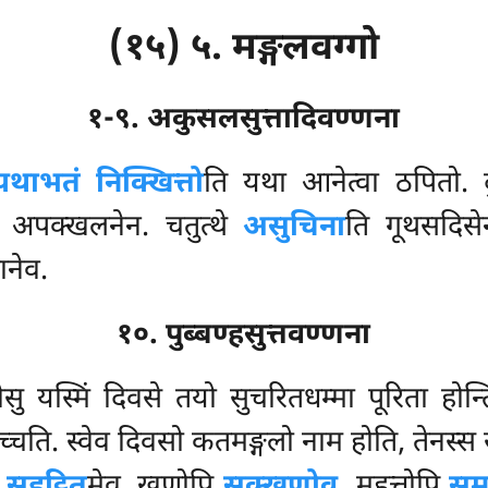
(१५) ५. मङ्गलवग्गो
१-९. अकुसलसुत्तादिवण्णना
यथाभतं निक्खित्तो
ति यथा आनेत्वा ठपितो. 
 अपक्खलनेन. चतुत्थे
असुचिना
ति गूथसदिसे
ानेव.
१०. पुब्बण्हसुत्तवण्णना
सु यस्मिं दिवसे तयो सुचरितधम्मा पूरिता होन
च्चति. स्वेव दिवसो कतमङ्गलो नाम होति, तेनस्
ि
सुहुट्ठित
मेव, खणोपि
सुक्खणोव,
मुहुत्तोपि
सुमु