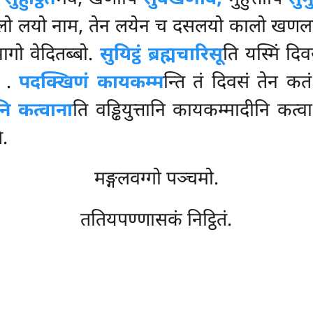
 लयो नाम, तेन लयेन च दसलयो कालो खणलयो ना
ागो वेदितब्बो.
सुयिट्ठं ब्रह्मचारिसू
ति यस्मिं दि
ि
.
पदक्खिणं कायकम्म
न्ति तं दिवसं तेन कत
ि कत्वाना
ति वड्ढियुत्तानि कायकम्मादीनि कत्व
ि.
मङ्गलवग्गो पञ्चमो.
ततियपण्णासकं निट्ठितं.