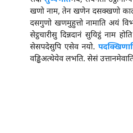
खणो नाम, तेन खणेन दसक्खणो कालो
दसगुणो खणमुहुत्तो नामाति अयं विभ
सेट्ठचारीसु दिन्नदानं सुयिट्ठं नाम होत
सेसपदेसुपि एसेव नयो.
पदक्खिणान
वड्ढिअत्थेयेव लभति. सेसं उत्तानमेवात