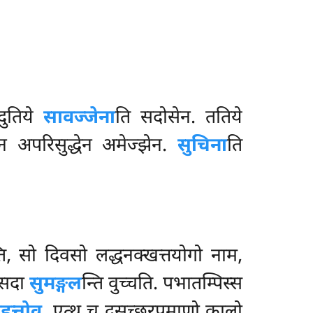
दुतिये
सावज्जेना
ति सदोसेन. ततिये
न अपरिसुद्धेन अमेज्झेन.
सुचिना
ति
्ति, सो दिवसो लद्धनक्खत्तयोगो नाम,
स सदा
सुमङ्गल
न्ति वुच्चति. पभातम्पिस्स
हुत्तोव
. एत्थ च दसच्छरपमाणो
कालो