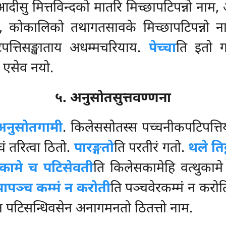
दीसु मित्तविन्दको मातरि मिच्छापटिपन्नो नाम, 
नाम, कोकालिको तथागतसावके मिच्छापटिपन्नो 
िपत्तिसङ्खाताय अधम्मचरियाय.
पेच्चा
ति इतो गन
ि एसेव नयो.
५. अनुसोतसुत्तवण्णना
अनुसोतगामी
. किलेससोतस्स पच्चनीकपटिपत्ति
ं तरित्वा ठितो.
पारङ्गतो
ति परतीरं गतो.
थले तिट
कामे च पटिसेवती
ति किलेसकामेहि वत्थुकाम
पापञ्च कम्मं न करोती
ति पञ्चवेरकम्मं न करो
ुन पटिसन्धिवसेन अनागमनतो ठितत्तो नाम.