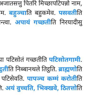
अजातसत्तु पितरि मिच्छापटिपन्नो नाम,
नाम.
बहुञ्चा
ति बहुकमेव.
पसवती
ति
्त्वा.
अपायं गच्छती
ति निरयादीसु
या पटिसोतं गच्छतीति
पटिसोतगामी
.
्ठती
ति निब्बानथले तिट्ठति.
ब्राह्मणो
ति
े पटिसेवति.
पापञ्च कम्मं करोती
ति
ति.
अयं वुच्चति, भिक्खवे, ठितत्तो
ति