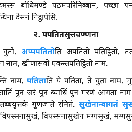
 इदमस्स बोधिमण्डे पठमपरिनिब्बानं, पच्छा
िना देसनं निट्ठापेसि.
२. पपतितसुत्तवण्णना
 चुतो.
अप्पपतितो
ति अपतितो पतिट्ठितो. 
िता नाम, खीणासवो एकन्तपतिट्ठितो नाम.
न्ति नाम.
पतिता
ति ये पतिता, ते चुता नाम. चु
जातिं पुन जरं पुन ब्याधिं पुन मरणं आगता नाम
ितब्बयुत्तके गुणजाते रमितं.
सुखेनान्वागतं सु
विपस्सनासुखं, विपस्सनासुखेन मग्गसुखं, मग्गस