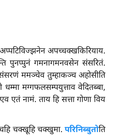
 अप्पटिविज्झनेन अपच्चक्खकिरियाय.
्ति पुनप्पुनं गमनागमनवसेन संसरितं.
ं संसरणं ममञ्चेव
तुम्हाकञ्च अहोसीति
 धम्मा मग्गफलसम्पयुत्ताव वेदितब्बा,
एव एतं नामं. ताय हि सत्ता गोणा विय
्चहि चक्खूहि चक्खुमा.
परिनिब्बुतो
ति