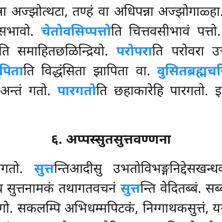
ना अज्झोत्थटा, तण्हं वा अधिपन्ना अज्झोगाळ्ह
नसभावो.
चेतोवसिप्पत्तो
ति चित्तवसीभावं पत्
ति समाहितछळिन्द्रियो.
परोपरा
ति परोवरा उ
ूपिता
ति विद्धंसिता झापिता वा.
वुसितब्रह्मच
 अन्तं गतो.
पारगतो
ति छहाकारेहि पारगतो. 
६. अप्पस्सुतसुत्तवण्णना
ागतो.
सुत्त
न्तिआदीसु उभतोविभङ्गनिद्देसखन्धकप
 च सुत्तनामकं तथागतवचनं
सुत्त
न्ति वेदितब्बं. सब
ो. सकलम्पि अभिधम्मपिटकं, निग्गाथकसुत्तं, यञ्