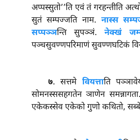
अप्पस्सुतो’’ति एवं तं गरहन्तीति अत्
सुतं सम्पज्जति नाम.
नास्स सम्पज
सप्पञ्ञ
न्ति सुपञ्ञं.
नेक्खं जम्
पञ्चसुवण्णपरिमाणं सुवण्णघटिकं वि
७
. सत्तमे
वियत्ता
ति पञ्ञावेय
सोमनस्ससहगतेन ञाणेन समन्नागत
एकेकस्सेव एकेको गुणो कथितो, सब्बेसं