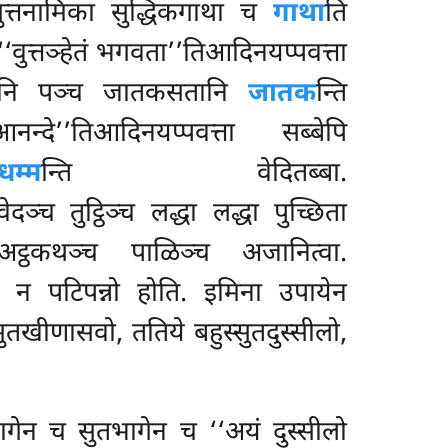
ोसुत्तनामिका सुद्धिकगाथा
च
गाथा
ति
. ‘‘वुत्तञ्हेतं भगवता’’तिआदिनयप्पवत्ता
िकानि पञ्च जातकसतानि
जातक
न्ति
्दे’’तिआदिनयप्पवत्ता सब्बेपि
धम्म
न्ति वेदितब्बा.
दञ्च तुट्ठिञ्च लद्धा लद्धा पुच्छिता
ट्ठकथञ्च पाळिञ्च अजानित्वा.
ं न पटिपन्नो होति. इमिना उपायेन
्सुतखीणासवो, ततिये बहुस्सुतदुस्सीलो,
ागेन च
सुतभागेन च ‘‘अयं दुस्सीलो