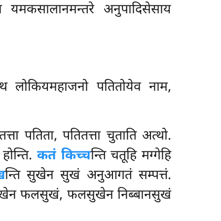
 पन यमकसालानमन्तरे अनुपादिसेसाय
तत्थ लोकियमहाजनो पतितोयेव नाम,
तत्ता पतिता, पतितत्ता चुताति अत्थो.
 होन्ति.
कतं किच्च
न्ति चतूहि मग्गेहि
ख
न्ति सुखेन सुखं अनुआगतं सम्पत्तं.
ुखेन
फलसुखं, फलसुखेन निब्बानसुखं