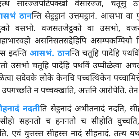
त्थ सारज्जपटिपक्खो वेसारज्जं, चतूसु ठान
सभं ठान
न्ति सेट्ठट्ठानं उत्तमट्ठानं. आसभा वा
ट्ठको वसभो. वजसतजेट्ठको वा उसभो, वज
महाभारवहो असनिसतसद्देहिपि असम्पकम्पियो 
्स इदन्ति
आसभं. ठान
न्ति चतूहि पादेहि पथवि
 उसभो चतूहि पादेहि पथविं उप्पीळेत्वा अचलट्
ेत्वा सदेवके लोके केनचि पच्चत्थिकेन पच्चामित्
उपगच्छति न पच्चक्खाति, अत्तनि आरोपेति. तेन 
ीहनादं नदती
ति सेट्ठनादं अभीतनादं नदति, स
 वा सीहो सहनतो च हननतो च सीहोति वुच्चत
ि. एवं वुत्तस्स सीहस्स नादं सीहनादं. तत्थ 