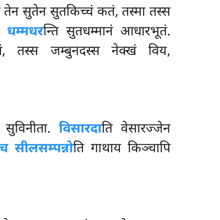
ा तेन सुतेन सुतकिच्चं कतं, तस्मा तस्स
ि.
धम्मधर
न्ति सुतधम्मानं आधारभूतं.
णं, तस्स जम्बुनदस्स नेक्खं विय,
ा सुविनीता.
विसारदा
ति वेसारज्जेन
च सीलसम्पन्नो
ति गाथाय किञ्चापि