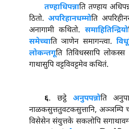
तण्हाधिपन्ना
ति
तण्हाय अधिपन्
ठितो.
अपरिहानधम्मो
ति अपरिही
अनागामी कथितो.
समाहितिन्द्रियो
समेच्चा
ति ञाणेन समागन्त्वा.
विध
लोकन्तगू
ति तिविधस्सापि लोकस्स
गाथासुपि वट्टविवट्टमेव कथितं.
६
. छट्ठे
अनुपपन्नो
ति अनुप
नाळकसुत्ततुवटकसुत्तानि, अञ्ञम्पि
विसेसेन संयुत्तके सकलोपि सगाथावग्ग