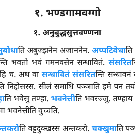
१. भण्डगामवग्गो
१. अनुबुद्धसुत्तवण्णना
ुबोधा
ति अबुज्झनेन अजाननेन.
अप्पटिवेधा
ति
न्ति भवतो भवं गमनवसेन सन्धावितं.
संसरित
न
हेहि च. अथ वा
सन्धावितं संसरित
न्ति सन्धावन
ति निद्दोसस्स. सीलं समाधि पञ्ञाति इमे पन तयो
हा
ति भवेसु तण्हा.
भवनेत्ती
ति
भवरज्जु. तण्हाय 
मा भवनेत्तीति वुच्चति.
न्तकरो
ति वट्टदुक्खस्स अन्तकरो.
चक्खुमा
ति पञ