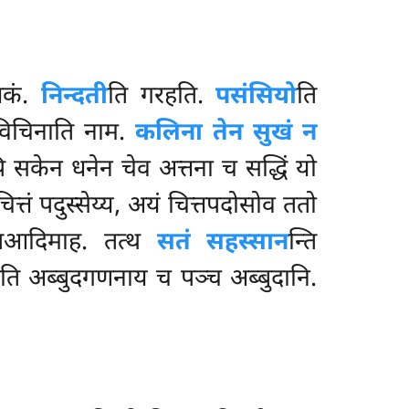
्तकं.
निन्दती
ति गरहति.
पसंसियो
ति
 विचिनाति नाम.
कलिना तेन सुखं न
ि सकेन धनेन चेव अत्तना च सद्धिं यो
चित्तं पदुस्सेय्य, अयं चित्तपदोसोव ततो
तिआदिमाह. तत्थ
सतं सहस्सान
न्ति
ति अब्बुदगणनाय च पञ्च अब्बुदानि.