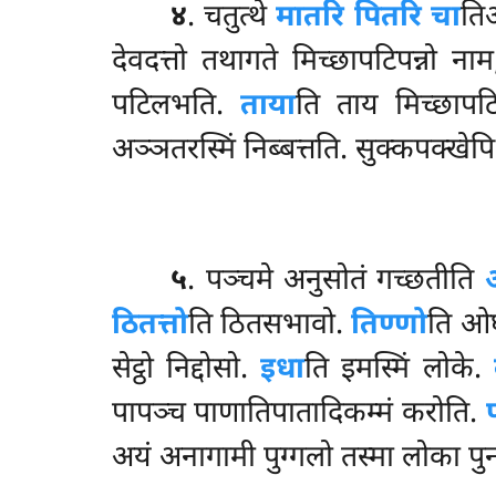
४
. चतुत्थे
मातरि पितरि चा
तिआ
देवदत्तो तथागते मिच्छापटिपन्नो 
पटिलभति.
ताया
ति ताय मिच्छापट
अञ्ञतरस्मिं निब्बत्तति. सुक्कपक्खेप
५
. पञ्चमे
अनुसोतं गच्छतीति
ठितत्तो
ति ठितसभावो.
तिण्णो
ति ओघ
सेट्ठो निद्दोसो.
इधा
ति इमस्मिं लोके.
पापञ्च पाणातिपातादिकम्मं करोति.
अयं अनागामी पुग्गलो तस्मा लोका प