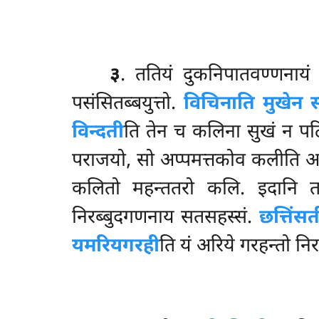
३
. ततियं दुकनिपातवण्णनायं 
पसंसितब्बयुत्तो.
विचिनाति मुखेन
विन्दती
ति तेन च कलिना सुखं न प
पराजयो, सो अप्पमत्तकोव कलीति अ
कलितो महन्ततरो कलि. इदानि तस
निरब्बुदगणनाय सतसहस्सं.
छत्तिंसत
यमरियगरही
ति यं अरिये गरहन्तो नि