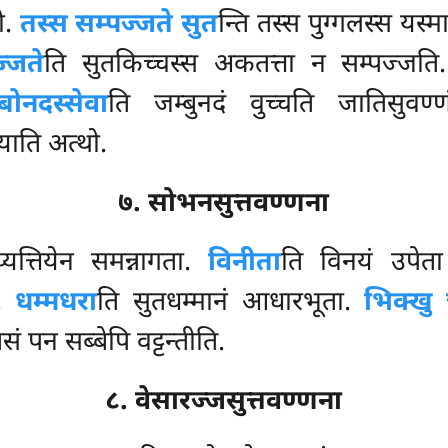
थो.
तस्स सम्पज्जते सुत
न्ति तस्स पुग्गलस्स यस्म
्जते
ति सुतकिच्चस्स अकतत्ता न सम्पज्जत
बोनदस्सेवा
ति जम्बुनदं वुच्चति जातिसुवण्
याति अत्थो.
७. सोभनसुत्तवण्णना
्यत्तियेन समन्नागता.
विनीता
ति विनयं उपेत
ा.
धम्मधरा
ति सुतधम्मानं आधारभूता.
भिक्खु 
 पन सब्बेपि वट्टन्तीति.
८. वेसारज्जसुत्तवण्णना