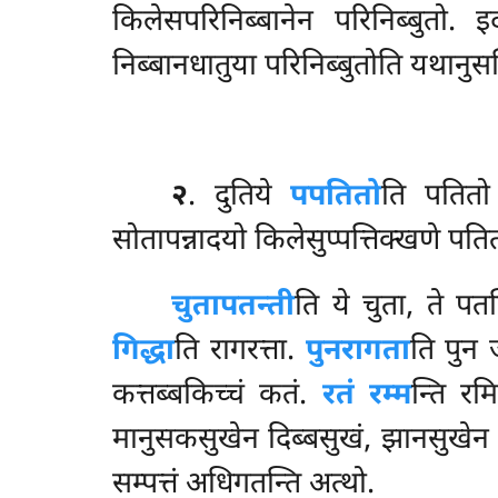
किलेसपरिनिब्बानेन परिनिब्बुतो.
निब्बानधातुया परिनिब्बुतोति यथानुसन्ध
२
. दुतिये
पपतितो
ति पतितो
सोतापन्नादयो किलेसुप्पत्तिक्खणे पत
चुता
पतन्ती
ति ये चुता, ते पत
गिद्धा
ति रागरत्ता.
पुनरागता
ति पुन 
कत्तब्बकिच्चं कतं.
रतं रम्म
न्ति रम
मानुसकसुखेन दिब्बसुखं, झानसुखेन 
सम्पत्तं अधिगतन्ति अत्थो.