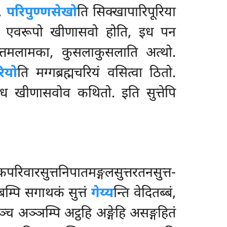
ा.
परिपुण्णसेखो
ति
सिक्खापारिपूरिया
तो. एवरूपो खीणासवो होति, इध पन
त्तमलामका, कुसलाकुसलाति अत्थो.
रियो
ति मग्गब्रह्मचरियं वसित्वा ठितो.
इध खीणासवोव कथितो. इति सुत्तेपि
रिवारसुत्तनिपातमङ्गलसुत्तरतनसुत्त-
्बम्पि सगाथकं सुत्तं
गेय्य
न्ति वेदितब्बं,
च अञ्ञम्पि अट्ठहि अङ्गेहि असङ्गहितं