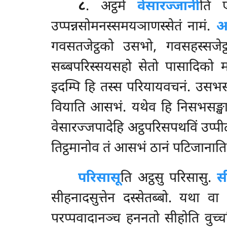
८
. अट्ठमे
वेसारज्जानी
ति ए
उप्पन्नसोमनस्समयञाणस्सेतं नामं.
आ
गवसतजेट्ठको उसभो, गवसहस्सजे
सब्बपरिस्सयसहो सेतो पासादिको 
इदम्पि हि तस्स परियायवचनं. उसभस
वियाति आसभं. यथेव हि निसभसङ्खातो
वेसारज्जपादेहि अट्ठपरिसपथविं उप्पीळ
तिट्ठमानोव तं आसभं ठानं पटिजानाति 
परिसासू
ति
अट्ठसु परिसासु.
स
सीहनादसुत्तेन दस्सेतब्बो. यथा
परप्पवादानञ्च हननतो सीहोति वुच्चत