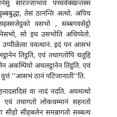
ेसु सारज्जाभावं पच्चवेक्खन्तस्स
 पुब्बबुद्धा, तेसं ठानन्ति अत्थो. अपिच
सहस्सजेट्ठको वसभो
, सब्बगवसेट्ठो
निसभो, सो इध उसभोति अधिप्पेतो.
ं उप्पीळेत्वा ववत्थानं. इदं पन आसभं
ठानेन तिट्ठति, एवं तथागतोपि चतूहि
तेन अकम्पियो अचलट्ठानेन तिट्ठति. एवं
वुत्तं ‘‘आसभं ठानं पटिजानाती’’ति.
ीहनादसदिसं वा नादं नदति. अयमत्थो
ि, एवं तथागतो लोकधम्मानं सहनतो
यथा सीहो सीहबलेन समन्नागतो सब्बत्थ