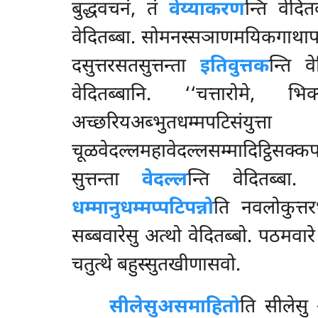
बुद्धवचनं, तं
वेय्याकरण
न्ति वेदित
वेदितब्बा. सोमनस्सञाणमयिकगाथापटिसं
दसुत्तरसतसुत्तन्ता
इतिवुत्तक
न्ति 
वेदितब्बानि. ‘‘चत्तारोमे, भ
अच्छरियअब्भुतधम्मप
चूळवेदल्लमहावेदल्लसम्मादिट्ठिसक्कप
सुत्तन्ता
वेदल्ल
न्ति वेदितब्बा
धम्मानुधम्मप्पटिपन्नो
ति नवलोकुत्तर
सब्बवारेसु अत्थो वेदितब्बो. पठमवारे
चतुत्थे बहुस्सुतखीणासवो.
सीलेसु
असमाहितो
ति सीलेसु