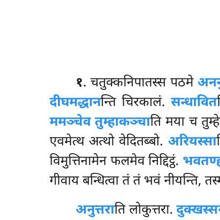
१
. चतुक्कनिपातस्स
पठमे
अनन
दीघमद्धान
न्ति चिरकालं.
सन्धावित
ममञ्चेव तुम्हाकञ्चा
ति मया च तुम्
एवमेत्थ अत्थो वेदितब्बो.
अरियस्सा
विमुत्तिनामेन फलमेव निद्दिट्ठं.
भवतण्
गीवाय बन्धित्वा तं तं भवं नीयन्ति, तस्
अनुत्तरा
ति लोकुत्तरा.
दुक्खस्स