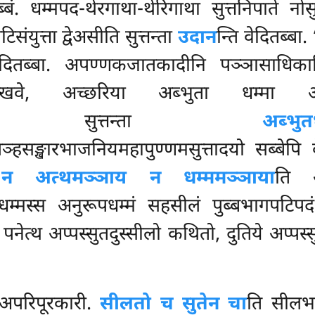
ब्बं. धम्मपद-थेरगाथा-थेरिगाथा सुत्तनिपाते न
युत्ता द्वेअसीति सुत्तन्ता
उदान
न्ति वेदितब्बा
वेदितब्बा. अपण्णकजातकादीनि पञ्ञासाध
िक्खवे, अच्छरिया अब्भुता धम्मा आनन
टिसंयुत्ता सुत्तन्ता
अब्भुत
ञ्हसङ्खारभाजनियमहापुण्णमसुत्तादयो सब्बेपि वे
.
न अत्थमञ्ञाय न धम्ममञ्ञाया
ति अ
धम्मस्स अनुरूपधम्मं सहसीलं पुब्बभागपटिपद
 पनेत्थ अप्पस्सुतदुस्सीलो कथितो, दुतिये अप्पस
 अपरिपूरकारी.
सीलतो च सुतेन चा
ति सीलभ