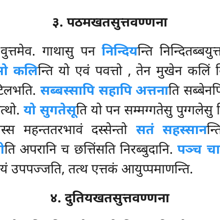
३. पठमखतसुत्तवण्णना
वुत्तमेव. गाथासु पन
निन्दिय
न्ति निन्दितब्बयुत
 सो कलि
न्ति यो एवं पवत्तो
, तेन मुखेन कलिं
टिलभति.
सब्बस्सापि सहापि अत्तना
ति सब्बेनप
त्थो.
यो सुगतेसू
ति यो पन सम्मग्गतेसु पुग्गलेसु 
्स महन्ततरभावं दस्सेन्तो
सतं सहस्सान
न्
ी
ति अपरानि च छत्तिंसति निरब्बुदानि.
पञ्च चा
रयं उपपज्जति, तत्थ एत्तकं आयुप्पमाणन्ति.
४. दुतियखतसुत्तवण्णना