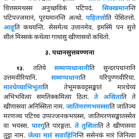
चित्तसमथस्स अनुच्छविकं पटिपदं.
सिक्खमान
न्ति
पटिपज्जमानं, पूरयमानन्ति अत्थो.
पहितत्तो
ति पेसितत्तो.
आहू
ति कथयन्ति. सेसमेत्थ उत्तानमेव. इमस्मिं पन सुत्ते
सीलं मिस्सकं कथेत्वा गाथासु खीणासवो कथितो.
३. पधानसुत्तवण्णना
. ततिये
सम्मप्पधानानी
ति सुन्दरपधानानि
१३
उत्तमवीरियानि.
सम्मप्पधाना
ति परिपुण्णवीरिया.
मारधेय्याभिभूता
ति तेभूमकवट्टसङ्खातं मारधेय्यं
अभिभवित्वा समतिक्कमित्वा ठिता.
ते असिता
ति ते
खीणासवा अनिस्सिता नाम.
जातिमरणभयस्सा
ति जातिञ्च
मरणञ्च पटिच्च उप्पज्जनकभयस्स, जातिमरणसङ्खातस्सेव
वा भयस्स.
पारगू
ति पारङ्गता.
ते तुसिता
ति ते खीणासवा
तुट्ठा नाम.
जेत्वा मारं सवाहिनि
न्ति ससेनकं मारं जिनित्वा