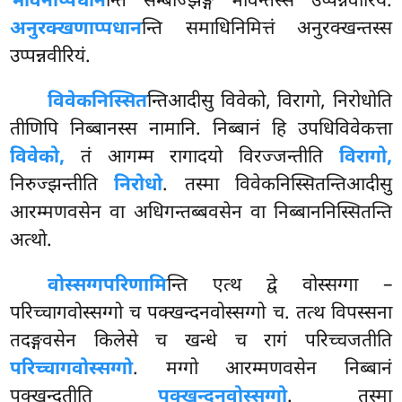
भावनाप्पधान
न्ति सम्बोज्झङ्गे भावेन्तस्स उप्पन्नवीरियं.
अनुरक्खणाप्पधान
न्ति समाधिनिमित्तं अनुरक्खन्तस्स
उप्पन्नवीरियं.
विवेकनिस्सित
न्तिआदीसु विवेको, विरागो, निरोधोति
तीणिपि निब्बानस्स नामानि. निब्बानं हि उपधिविवेकत्ता
विवेको,
तं आगम्म रागादयो विरज्जन्तीति
विरागो,
निरुज्झन्तीति
निरोधो
. तस्मा विवेकनिस्सितन्तिआदीसु
आरम्मणवसेन वा अधिगन्तब्बवसेन वा निब्बाननिस्सितन्ति
अत्थो.
वोस्सग्गपरिणामि
न्ति एत्थ द्वे वोस्सग्गा –
परिच्चागवोस्सग्गो च पक्खन्दनवोस्सग्गो च. तत्थ विपस्सना
तदङ्गवसेन किलेसे च खन्धे च रागं परिच्चजतीति
परिच्चागवोस्सग्गो
. मग्गो आरम्मणवसेन निब्बानं
पक्खन्दतीति
पक्खन्दनवोस्सग्गो
. तस्मा