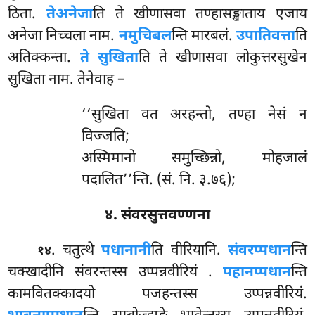
ठिता.
ते
अनेजा
ति ते खीणासवा तण्हासङ्खाताय एजाय
अनेजा निच्चला नाम.
नमुचिबल
न्ति मारबलं.
उपातिवत्ता
ति
अतिक्कन्ता.
ते सुखिता
ति ते खीणासवा लोकुत्तरसुखेन
सुखिता नाम. तेनेवाह –
‘‘सुखिता वत अरहन्तो, तण्हा नेसं न
विज्जति;
अस्मिमानो समुच्छिन्नो, मोहजालं
पदालित’’न्ति. (सं. नि. ३.७६);
४. संवरसुत्तवण्णना
. चतुत्थे
पधानानी
ति वीरियानि.
संवरप्पधान
न्ति
१४
चक्खादीनि संवरन्तस्स उप्पन्नवीरियं
.
पहानप्पधान
न्ति
कामवितक्कादयो पजहन्तस्स उप्पन्नवीरियं.