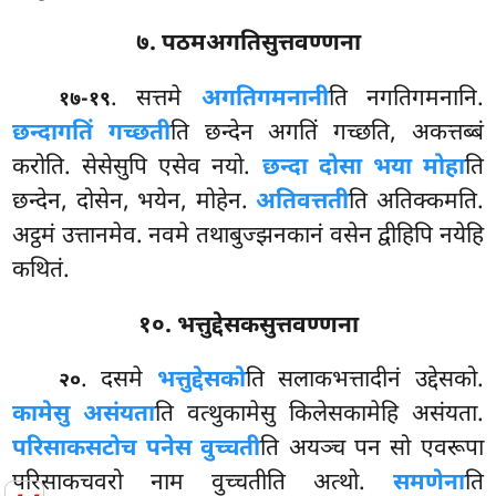
७. पठमअगतिसुत्तवण्णना
. सत्तमे
अगतिगमनानी
ति नगतिगमनानि.
१७-१९
छन्दागतिं गच्छती
ति छन्देन अगतिं गच्छति, अकत्तब्बं
करोति. सेसेसुपि एसेव नयो.
छन्दा दोसा भया मोहा
ति
छन्देन, दोसेन, भयेन, मोहेन.
अतिवत्तती
ति अतिक्कमति.
अट्ठमं उत्तानमेव. नवमे तथाबुज्झनकानं वसेन द्वीहिपि नयेहि
कथितं.
१०. भत्तुद्देसकसुत्तवण्णना
. दसमे
भत्तुद्देसको
ति सलाकभत्तादीनं उद्देसको.
२०
कामेसु असंयता
ति वत्थुकामेसु किलेसकामेहि असंयता.
परिसाकसटो
च पनेस वुच्चती
ति अयञ्च पन सो एवरूपा
परिसाकचवरो नाम वुच्चतीति अत्थो.
समणेना
ति