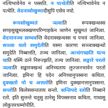
नत्थिभावेनेव न पस्सति.
न पत्थेती
ति नत्थिभावेनेव न
पत्थेति.
वेदनासोखुम्मा
दीसुपि एसेव नयो.
रूपसोखुम्मतं ञत्वा
ति रूपक्खन्धस्स
सण्हसुखुमलक्खणपरिग्गाहकेन ञाणेन सुखुमतं जानित्वा.
वेदनानञ्च सम्भव
न्ति वेदनाक्खन्धस्स च पभवं जानित्वा.
सञ्ञा यतो समुदेती
ति यस्मा कारणा सञ्ञाक्खन्धो
समुदेति निब्बत्तति, तञ्च जानित्वा.
अत्थं
गच्छति यत्थ
चा
ति यस्मिं ठाने निरुज्झति, तञ्च जानित्वा.
सङ्खारे परतो
ञत्वा
ति सङ्खारक्खन्धं अनिच्चताय लुज्जनभावेन परतो
जानित्वा. इमिना हि पदेन अनिच्चानुपस्सना कथिता.
दुक्खतो नो च अत्ततो
ति इमिना दुक्खानत्तानुपस्सना.
सन्तो
ति किलेससन्तताय सन्तो.
सन्तिपदे रतो
ति निब्बाने
रतो. इति सुत्तन्ते चतूसु ठानेसु विपस्सनाव कथिता, गाथासु
लोकुत्तरधम्मोपीति.