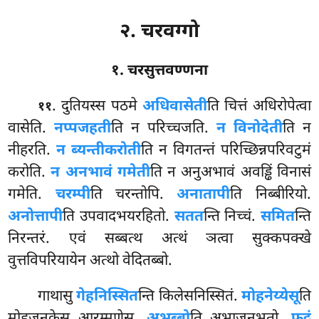
२. चरवग्गो
१. चरसुत्तवण्णना
. दुतियस्स
पठमे
अधिवासेती
ति चित्तं अधिरोपेत्वा
११
वासेति.
नप्पजहती
ति न परिच्चजति.
न विनोदेती
ति न
नीहरति.
न ब्यन्तीकरोती
ति न विगतन्तं परिच्छिन्नपरिवटुमं
करोति.
न अनभावं गमेती
ति न अनुअभावं अवड्ढिं विनासं
गमेति.
चरम्पी
ति चरन्तोपि.
अनातापी
ति निब्बीरियो.
अनोत्तापी
ति उपवादभयरहितो.
सतत
न्ति निच्चं.
समित
न्ति
निरन्तरं. एवं सब्बत्थ अत्थं ञत्वा सुक्कपक्खे
वुत्तविपरियायेन अत्थो वेदितब्बो.
गाथासु
गेहनिस्सित
न्ति किलेसनिस्सितं.
मोहनेय्येसू
ति
मोहजनकेसु आरम्मणेसु.
अभब्बो
ति अभाजनभूतो.
फुट्ठुं