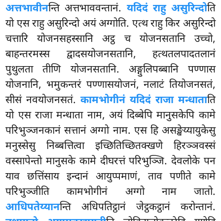
अत्तभावीन
न्ति अत्तभाववन्तानं.
यदिदं राहु असुरिन्दो
ति
यो एस राहु असुरिन्दो अयं अग्गोति. एत्थ राहु किर असुरिन्दो
चत्तारि योजनसहस्सानि अट्ठ च योजनसतानि उच्चो,
बाहन्तरमस्स द्वादसयोजनसतानि, हत्थतलपादतलानं
पुथुलता तीणि योजनसतानि. अङ्गुलिपब्बानि पण्णास
योजनानि, भमुकन्तरं पण्णासयोजनं, नलाटं तियोजनसतं,
सीसं नवयोजनसतं.
कामभोगीनं यदिदं राजा मन्धाता
ति
यो एस राजा मन्धाता नाम, अयं दिब्बेपि मानुसकेपि कामे
परिभुञ्जनकानं
सत्तानं अग्गो नाम. एस हि असङ्खेय्यायुकेसु
मनुस्सेसु निब्बत्तित्वा इच्छितिच्छितक्खणे हिरञ्ञवस्सं
वस्सापेन्तो मानुसके कामे दीघरत्तं परिभुञ्जि. देवलोके
पन
याव छत्तिंसाय इन्दानं आयुप्पमाणं, ताव पणीते कामे
परिभुञ्जीति कामभोगीनं अग्गो नाम जातो.
आधिपतेय्यान
न्ति अधिपतिट्ठानं जेट्ठकट्ठानं करोन्तानं.