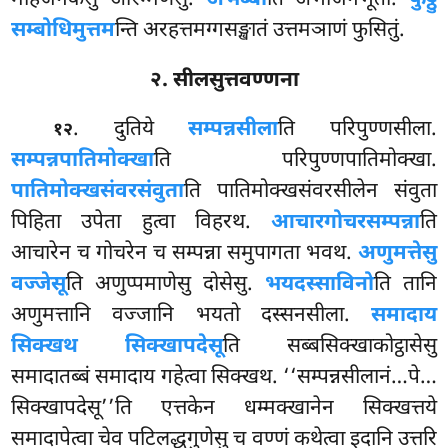
सम्बोधिमुत्तम
न्ति अरहत्तमग्गसङ्खातं उत्तमञाणं फुसितुं.
२. सीलसुत्तवण्णना
. दुतिये
सम्पन्नसीला
ति परिपुण्णसीला.
१२
सम्पन्नपातिमोक्खा
ति परिपुण्णपातिमोक्खा.
पातिमोक्खसंवरसंवुता
ति
पातिमोक्खसंवरसीलेन संवुता
पिहिता उपेता हुत्वा विहरथ.
आचारगोचरसम्पन्ना
ति
आचारेन च गोचरेन च सम्पन्ना समुपागता भवथ.
अणुमत्तेसु
वज्जेसू
ति अणुप्पमाणेसु दोसेसु.
भयदस्साविनो
ति तानि
अणुमत्तानि वज्जानि भयतो दस्सनसीला.
समादाय
सिक्खथ सिक्खापदेसू
ति सब्बसिक्खाकोट्ठासेसु
समादातब्बं समादाय गहेत्वा सिक्खथ. ‘‘सम्पन्नसीलानं…पे…
सिक्खापदेसू’’ति एत्तकेन धम्मक्खानेन सिक्खत्तये
समादापेत्वा चेव पटिलद्धगुणेसु च वण्णं कथेत्वा इदानि उत्तरि