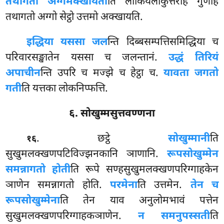
तथागतो अग्गमक्खायती
ति लोकियलोकुत्तरेहि गुणेहि
तथागतो अग्गो सेट्ठो उत्तमो अक्खायति.
इद्धिया यससा जल
न्ति दिब्बसम्पत्तिसमिद्धिया च
परिवारसङ्खातेन यससा च जलन्तानं.
उद्धं तिरियं
अपाचीन
न्ति उपरि च मज्झे च हेट्ठा च.
यावता जगतो
गती
ति यत्तका लोकनिप्फत्ति.
६. सोखुम्मसुत्तवण्णना
. छट्ठे
सोखुम्मानी
ति
१६
सुखुमलक्खणपटिविज्झनकानि ञाणानि.
रूपसोखुम्मेन
समन्नागतो होती
ति रूपे सण्हसुखुमलक्खणपरिग्गाहकेन
ञाणेन समन्नागतो होति.
परमेना
ति उत्तमेन.
तेन च
रूपसोखुम्मेना
ति तेन याव अनुलोमभावं पत्तेन
सुखुमलक्खणपरिग्गाहकञाणेन.
न समनुपस्सती
ति