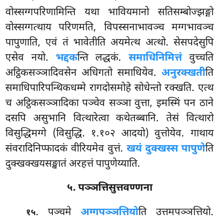
वोस्सग्गपरिणामिन्ति यथा भावियमानो
सतिसम्बोज्झङ्गो
वोस्सग्गत्थाय परिणमति, विपस्सनाभावञ्च मग्गभावञ्च
पापुणाति, एवं तं भावेतीति अयमेत्थ अत्थो. सेसपदेसुपि
एसेव नयो.
भद्दक
न्ति
लद्धकं.
समाधिनिमित्तं
वुच्चति
अट्ठिकसञ्ञादिवसेन अधिगतो समाधियेव.
अनुरक्खती
ति
समाधिपारिपन्थिकधम्मे रागदोसमोहे सोधेन्तो रक्खति. एत्थ
च अट्ठिकसञ्ञादिका पञ्चेव सञ्ञा वुत्ता, इमस्मिं पन ठाने
दसपि असुभानि वित्थारेत्वा कथेतब्बानि. तेसं वित्थारो
विसुद्धिमग्गे (विसुद्धि. १.१०२ आदयो) वुत्तोयेव. गाथाय
संवरादिनिप्फादकं वीरियमेव वुत्तं.
खयं दुक्खस्स पापुणे
ति
दुक्खक्खयसङ्खातं अरहत्तं पापुणेय्याति.
५. पञ्ञत्तिसुत्तवण्णना
. पञ्चमे
अग्गपञ्ञत्तियो
ति उत्तमपञ्ञत्तियो.
१५