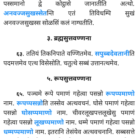
पस्समानो
द्वे कोट्ठासे जानातीति अत्थो.
अनवज्जसुखस्सेत
न्ति एतं तिविधम्पि सुखं
अनवज्जसुखस्स सोळसिं कलं नाग्घतीति.
३. ब्रह्मसुत्तवण्णना
. ततियं तिकनिपाते वण्णितमेव.
सपुब्बदेवतानी
ति
६३
पदमत्तमेव एत्थ विसेसोति. चतुत्थे सब्बं उत्तानत्थमेव.
५. रूपसुत्तवण्णना
. पञ्चमे रूपे पमाणं गहेत्वा पसन्नो
रूपप्पमाणो
६५
नाम.
रूपप्पसन्नो
ति तस्सेव अत्थवचनं. घोसे पमाणं गहेत्वा
पसन्नो
घोसप्पमाणो
नाम. चीवरलूखपत्तलूखेसु पमाणं
गहेत्वा पसन्नो
लूखप्पमाणो
नाम. धम्मे पमाणं गहेत्वा पसन्नो
धम्मप्पमाणो
नाम. इतरानि तेसंयेव अत्थवचनानि. सब्बसत्ते