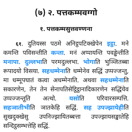
(७) २. पत्तकम्मवग्गो
१. पत्तकम्मसुत्तवण्णना
. दुतियस्स
पठमे अनिट्ठपटिक्खेपेन
इट्ठा
. मने
६१
कमन्ति पविसन्तीति
कन्ता
. मनं अप्पायन्ति पवड्ढेन्तीति
मनापा. दुल्लभा
ति परमदुल्लभा.
भोगा
ति भुञ्जितब्बा
रूपादयो विसया.
सहधम्मेना
ति धम्मेनेव सद्धिं उप्पज्जन्तु,
मा धम्मूपघातं कत्वा अधम्मेनाति. अथवा
सहधम्मेना
ति
सकारणेन, तेन तेन सेनापतिसेट्ठिट्ठानादिकारणेन सद्धिंयेव
उप्पज्जन्तूति अत्थो.
यसो
ति परिवारसम्पत्ति.
सह
ञातीभी
ति ञातकेहि सद्धिं.
सह उपज्झायेही
ति
सुखदुक्खेसु उपनिज्झायितब्बत्ता उपज्झायसङ्खातेहि
सन्दिट्ठसम्भत्तेहि सद्धिं.