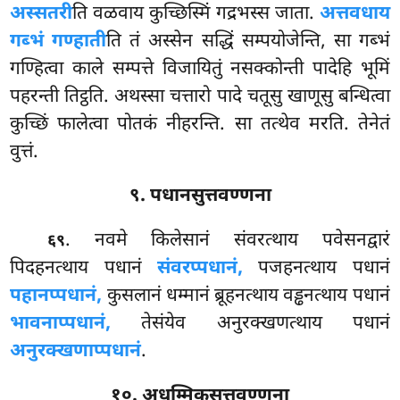
अस्सतरी
ति वळवाय कुच्छिस्मिं गद्रभस्स जाता.
अत्तवधाय
गब्भं गण्हाती
ति तं अस्सेन सद्धिं सम्पयोजेन्ति, सा गब्भं
गण्हित्वा काले सम्पत्ते विजायितुं नसक्कोन्ती पादेहि भूमिं
पहरन्ती तिट्ठति. अथस्सा चत्तारो पादे चतूसु खाणूसु बन्धित्वा
कुच्छिं फालेत्वा पोतकं नीहरन्ति. सा तत्थेव मरति. तेनेतं
वुत्तं.
९. पधानसुत्तवण्णना
. नवमे
किलेसानं संवरत्थाय पवेसनद्वारं
६९
पिदहनत्थाय पधानं
संवरप्पधानं,
पजहनत्थाय पधानं
पहानप्पधानं,
कुसलानं धम्मानं ब्रूहनत्थाय वड्ढनत्थाय पधानं
भावनाप्पधानं,
तेसंयेव अनुरक्खणत्थाय पधानं
अनुरक्खणाप्पधानं
.
१०. अधम्मिकसुत्तवण्णना