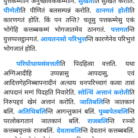
युत्तकम्मानि अनुच्छविककम्मानि.
सुखेती
ति सुखितं करोति.
पीणेती
ति पीणितं बलसम्पन्नं करोति.
ठानगतं होती
ति
कारणगतं होति. किं पन तन्ति? चतूसु पत्तकम्मेसु एकं
भोगेहि कत्तब्बकम्मं भोगजातमेव ठानगतं.
पत्तगत
न्ति
युत्तप्पत्तट्ठानगतं.
आयतनसो परिभुत्त
न्ति कारणेनेव परिभुत्तं
भोगजातं होति.
परियोधाय
संवत्तती
ति पिदहित्वा वत्तति. यथा
अग्गिआदीहि उप्पन्नासु आपदासु, एवं
आदित्तगेहनिब्बापनादीनं अत्थाय धनपरिच्चागं कत्वा तासं
आपदानं मग्गं पिदहति निवारेति.
सोत्थिं अत्तानं करोती
ति
निरुपद्दवं खेमं अत्तानं करोति.
ञातिबलि
न्ति ञातकानं
बलिं.
अतिथिबलि
न्ति आगन्तुकानं बलिं.
पुब्बपेतबलि
न्ति
परलोकगतानं ञातकानं बलिं.
राजबलि
न्ति रञ्ञो
कत्तब्बयुत्तकं राजबलिं.
देवताबलि
न्ति देवतानं कत्तब्बबलिं.