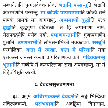
सब्बानेतानि पुग्गलवेवचनानेव.
भद्रानि पस्सन्तू
ति भद्रानि
आरम्मणानि पस्सन्तु.
मा कञ्चि पापमागमा
ति कञ्चि सत्तं
पापकं लामकं मा आगच्छतु.
अप्पमाणो बुद्धो
ति एत्थ
बुद्धो
ति बुद्धगुणा वेदितब्बा. ते हि अप्पमाणा नाम.
सेसपदद्वयेपि
एसेव नयो.
पमाणवन्तानी
ति गुणप्पमाणेन
युत्तानि.
उण्णनाभी
ति लोमसनाभिको मक्कटको.
सरबू
ति
घरगोलिका.
कता मे रक्खा, कता मे परित्ता
ति मया
एत्तकस्स जनस्स रक्खा च परित्ताणञ्च कतं.
पटिक्कमन्तु
भूतानी
ति सब्बेपि मे कतपरित्ताणा सत्ता अपगच्छन्तु, मा मं
विहेठयिंसूति अत्थो.
८. देवदत्तसुत्तवण्णना
. अट्ठमे
अचिरपक्कन्ते देवदत्ते
ति सङ्घं भिन्दित्वा
६८
नचिरपक्कन्ते.
पराभवाया
ति अवड्ढिया विनासाय.