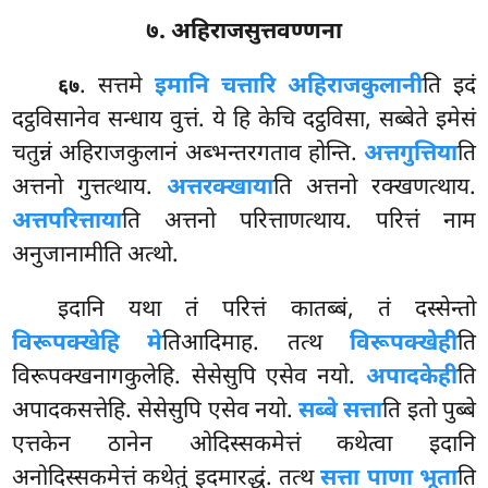
७. अहिराजसुत्तवण्णना
. सत्तमे
इमानि चत्तारि अहिराजकुलानी
ति इदं
६७
दट्ठविसानेव सन्धाय वुत्तं. ये हि केचि दट्ठविसा, सब्बेते इमेसं
चतुन्नं अहिराजकुलानं अब्भन्तरगताव होन्ति.
अत्तगुत्तिया
ति
अत्तनो गुत्तत्थाय.
अत्तरक्खाया
ति अत्तनो रक्खणत्थाय.
अत्तपरित्ताया
ति अत्तनो परित्ताणत्थाय. परित्तं नाम
अनुजानामीति अत्थो.
इदानि यथा तं परित्तं कातब्बं, तं दस्सेन्तो
विरूपक्खेहि मे
तिआदिमाह. तत्थ
विरूपक्खेही
ति
विरूपक्खनागकुलेहि. सेसेसुपि एसेव नयो.
अपादकेही
ति
अपादकसत्तेहि. सेसेसुपि एसेव नयो.
सब्बे सत्ता
ति इतो पुब्बे
एत्तकेन ठानेन ओदिस्सकमेत्तं कथेत्वा इदानि
अनोदिस्सकमेत्तं कथेतुं इदमारद्धं. तत्थ
सत्ता पाणा भूता
ति