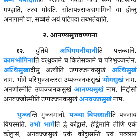
सग्गे पमोदती
ति परलोकं गन्त्वा यत्थ सग्गे पटिसन्धिं
गण्हाति, तत्थ मोदति. सोतापन्नसकदागामिनो वा होन्तु
अनागामी वा, सब्बेसं अयं पटिपदा लब्भतेवाति.
२. आनण्यसुत्तवण्णना
. दुतिये
अधिगमनीयानी
ति पत्तब्बानि.
६२
कामभोगिना
ति वत्थुकामे च किलेसकामे च परिभुञ्जन्तेन.
अत्थिसुखा
दीसु अत्थीति उप्पज्जनकसुखं
अत्थिसुखं
नाम. भोगे परिभुञ्जन्तस्स उप्पज्जनकसुखं
भोगसुखं
नाम.
अनणोस्मीति उप्पज्जनकसुखं
आनण्यसुखं
नाम. निद्दोसो
अनवज्जोस्मीति उप्पज्जनकसुखं
अनवज्जसुखं
नाम.
भुञ्ज
न्ति भुञ्जमानो.
पञ्ञा विपस्सती
ति पञ्ञाय
विपस्सति.
उभो भागे
ति द्वे कोट्ठासे, हेट्ठिमानि तीणि एकं
कोट्ठासं, अनवज्जसुखं एकं कोट्ठासन्ति एवं पञ्ञाय