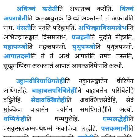
अकिच्चं करोती
ति अकातब्बं करोति.
किच्चं
अपराधेती
ति कत्तब्बयुत्तकं किच्चं अकरोन्तो तं अपराधेति
नाम.
धंसती
ति पतति परिहायति.
अभिज्झाविसमलोभ
न्ति
अभिज्झासङ्खातं विसमलोभं.
पजहती
ति नुदति नीहरति.
महापञ्ञो
ति महन्तपञ्ञो.
पुथुपञ्ञो
ति पुथुलपञ्ञो.
आपातदसो
ति तं तं अत्थं आपातेति तमेव पस्सति,
सुखुमम्पिस्स अत्थजातं आपातं आगच्छतियेवाति अत्थो.
उट्ठानवीरियाधिगतेही
ति
उट्ठानसङ्खातेन वीरियेन
अधिगतेहि.
बाहाबलपरिचितेही
ति बाहाबलेन परिचितेहि
वड्ढितेहि.
सेदावक्खित्तेही
ति अवक्खित्तसेदेहि, सेदं
मुञ्चित्वा वायामेन पयोगेन समधिगतेहीति अत्थो.
धम्मिकेही
ति धम्मयुत्तेहि.
धम्मलद्धेही
ति
दसकुसलकम्मपथधम्मे अकोपेत्वा लद्धेहि.
पत्तकम्मानी
ति