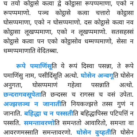
च तयो कोट्ठासे कत्वा द्वे कोट्ठासा रूपप्पमाणा, एको न
रूपप्पमाणो. पञ्च कोट्ठासे कत्वा चत्तारो कोट्ठासा
घोसप्पमाणा, एको न घोसप्पमाणो. दस कोट्ठासे कत्वा नव
कोट्ठासा लूखप्पमाणा, एको न लूखप्पमाणो. सतसहस्सं
कोट्ठासे कत्वा पन एको कोट्ठासोव धम्मप्पमाणो, सेसा न
धम्मप्पमाणाति वेदितब्बा.
रूपे पमाणिंसू
ति ये रूपं दिस्वा पसन्ना, ते रूपे
पमाणिंसु नाम, पसीदिंसूति अत्थो.
घोसेन अन्वगू
ति घोसेन
अनुगता, घोसप्पमाणं गहेत्वा पसन्नाति अत्थो.
छन्दरागवसूपेता
ति छन्दस्स च रागस्स च वसं उपेता.
अज्झत्तञ्च न जानाती
ति नियकज्झत्ते तस्स गुणं न
जानाति.
बहिद्धा च न पस्सती
ति बहिद्धापिस्स पटिपत्तिं न
पस्सति.
समन्तावरणो
ति समन्ततो आवारितो, समन्ता वा
आवरणमस्साति समन्तावरणो.
घोसेन वुय्हती
ति घोसेन