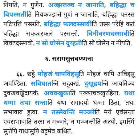
नियति, न गुणेन.
अज्झत्तञ्च न जानाति, बहिद्धा च
विपस्सती
ति नियकज्झत्ते गुणं न जानाति, बहिद्धा पनस्स
पटिपत्तिं पस्सति.
बहिद्धा फलदस्सावी
ति तस्स परेहि कतं
बहिद्धा सक्कारफलं पस्सन्तो.
विनीवरणदस्सावी
ति
विवटदस्सावी.
न सो घोसेन वुय्हती
ति सो घोसेन न नीयति.
६. सरागसुत्तवण्णना
. छट्ठे
मोहजं चापविद्दसू
ति मोहजं चापि अविद्दसू
६६
अपण्डिता.
सविघात
न्ति
सदुक्खं.
दुखुद्रय
न्ति आयतिञ्च
दुक्खवड्ढिदायकं.
अचक्खुका
ति पञ्ञाचक्खुरहिता.
यथा
धम्मा तथा सन्ता
ति यथा रागादयो धम्मा ठिता, तथा
सभावाव हुत्वा.
न तस्सेवन्ति मञ्ञरे
ति मयं एवंसन्ता
एवंसभावाति तस्स न मञ्ञरे, न मञ्ञन्तीति अत्थो. इमस्मिं
सुत्तेपि गाथासुपि वट्टमेव कथितं.