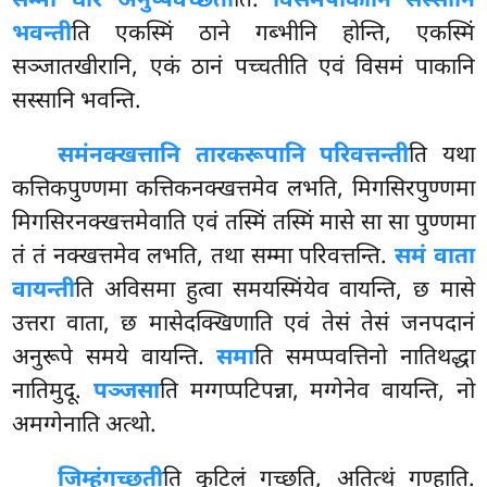
सम्मा धारं अनुप्पवेच्छती
ति.
विसमपाकानि सस्सानि
भवन्ती
ति एकस्मिं ठाने गब्भीनि होन्ति, एकस्मिं
सञ्जातखीरानि, एकं ठानं पच्चतीति एवं विसमं पाकानि
सस्सानि भवन्ति.
समं
नक्खत्तानि तारकरूपानि परिवत्तन्ती
ति यथा
कत्तिकपुण्णमा कत्तिकनक्खत्तमेव लभति, मिगसिरपुण्णमा
मिगसिरनक्खत्तमेवाति एवं तस्मिं तस्मिं
मासे सा सा पुण्णमा
तं तं नक्खत्तमेव लभति, तथा सम्मा परिवत्तन्ति.
समं वाता
वायन्ती
ति अविसमा हुत्वा समयस्मिंयेव वायन्ति, छ मासे
उत्तरा वाता, छ मासेदक्खिणाति एवं तेसं तेसं जनपदानं
अनुरूपे समये वायन्ति.
समा
ति समप्पवत्तिनो नातिथद्धा
नातिमुदू.
पञ्जसा
ति मग्गप्पटिपन्ना, मग्गेनेव वायन्ति, नो
अमग्गेनाति अत्थो.
जिम्हं
गच्छती
ति कुटिलं गच्छति, अतित्थं गण्हाति.