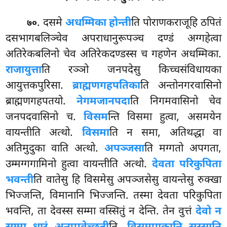
. दसमे
अधम्मिका होन्ती
ति पोराणकराजूहि ठपितं
७०
दसभागबलिञ्चेव अपराधानुरूपञ्च दण्डं अग्गहेत्वा
अतिरेकबलिनो चेव अतिरेकदण्डस्स च गहणेन अधम्मिका.
राजायुत्ता
ति रञ्ञो जनपदेसु किच्चसंविधायका
आयुत्तकपुरिसा.
ब्राह्मणगहपतिका
ति अन्तोनगरवासिनो
ब्राह्मणगहपतयो.
नेगमजानपदा
ति निगमवासिनो चेव
जनपदवासिनो च.
विसम
न्ति विसमा हुत्वा, असमयेन
वायन्तीति अत्थो.
विसमा
ति न समा, अतिथद्धा वा
अतिमुदुका वाति अत्थो.
अपञ्जसा
ति मग्गतो अपगता,
उम्मग्गगामिनो हुत्वा वायन्तीति अत्थो.
देवता परिकुपिता
भवन्ती
ति वातेसु हि विसमेसु अपञ्जसेसु वायन्तेसु रुक्खा
भिज्जन्ति, विमानानि भिज्जन्ति. तस्मा देवता परिकुपिता
भवन्ति, ता देवस्स सम्मा वस्सितुं न देन्ति. तेन वुत्तं
देवो न