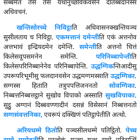
सब्बमेतं तेसं तेसं यथानुच्छविकवसेन दातब्बदानस्स
अधिवचनं.
खन्तिसोरच्चे निविट्ठा
ति अधिवासनक्खन्तियञ्च
सुसीलताय च निविट्ठा.
एकमत्तानं दमेन्ती
ति एकं अत्तनोव
अत्तभावं इन्द्रियदमेन दमेन्ति.
समेन्ती
ति अत्तनो चित्तं
किलेसवूपसमनेन समेन्ति.
परिनिब्बापेन्ती
ति
किलेसपरिनिब्बानेनेव
परिनिब्बापेन्ति.
उद्धग्गिक
न्तिआदीसु
उपरूपरिभूमीसु फलदानवसेन उद्धमग्गमस्साति
उद्धग्गिका
.
सग्गस्स हिताति तत्रुपपत्तिजननतो
सोवग्गिका
.
निब्बत्तनिब्बत्तट्ठाने सुखोव विपाको अस्साति
सुखविपाका
.
सुट्ठु अग्गानं दिब्बवण्णादीनं दसन्नं विसेसानं निब्बत्तनतो
सग्गसंवत्तनिका,
एवरूपं दक्खिणं पतिट्ठापेतीति अत्थो.
अरियधम्मे ठितो
ति पञ्चसीलधम्मे पतिट्ठितो.
पेच्च