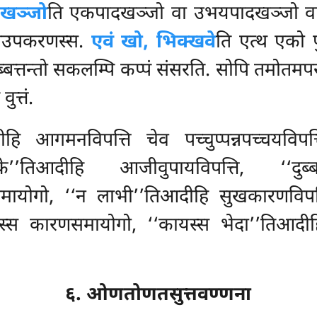
खञ्जो
ति एकपादखञ्जो वा उभयपादखञ्जो व
ीपउपकरणस्स.
एवं खो, भिक्खवे
ति एत्थ एको प
िब्बत्तन्तो सकलम्पि कप्पं संसरति. सोपि तमोत
त्तं.
ि आगमनविपत्ति चेव पच्चुप्पन्नपच्चयविपत्त
तिके’’तिआदीहि आजीवुपायविपत्ति, ‘‘दुब्
समायोगो, ‘‘न लाभी’’तिआदीहि सुखकारणविपत
वस्स कारणसमायोगो, ‘‘कायस्स भेदा’’तिआदीह
६. ओणतोणतसुत्तवण्णना