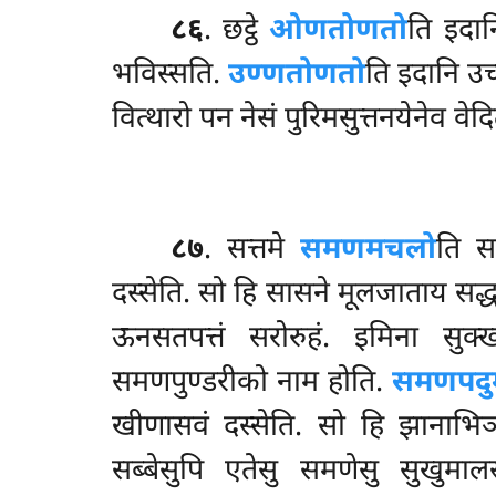
८६
. छट्ठे
ओणतोणतो
ति इदा
भविस्सति.
उण्णतोणतो
ति इदानि उ
वित्थारो पन नेसं पुरिमसुत्तनयेनेव वेदि
८७
. सत्तमे
समणमचलो
ति स
दस्सेति. सो हि सासने मूलजाताय सद्
ऊनसतपत्तं सरोरुहं. इमिना सुक्
समणपुण्डरीको नाम होति.
समणपदु
खीणासवं दस्सेति. सो हि झानाभिञ
सब्बेसुपि एतेसु समणेसु सुखुमाल