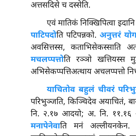
अत्तसदिसे च दस्सेति.
एवं मातिकं निक्खिपित्वा इदान
पाटिपदो
ति पटिपन्नको.
अनुत्तरं य
अवसित्तस्स, कताभिसेकस्साति अ
मचलप्पत्तो
ति रञ्ञो खत्तियस्स मु
अभिसेकप्पत्तिअत्थाय अचलप्पत्तो निच
याचितोव बहुलं चीवरं परिभ
परिभुञ्जति, किञ्चिदेव अयाचितं, बाक
नि. २.१७ आदयो; अ. नि. ११.१६ आ
मनापेनेवा
ति मनं अल्लीयनकेन