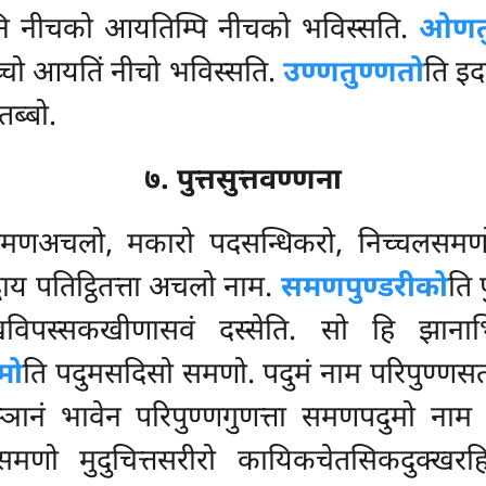
नि नीचको आयतिम्पि नीचको भविस्सति.
ओणतु
च्चो आयतिं नीचो भविस्सति.
उण्णतुण्णतो
ति
इद
तब्बो.
७. पुत्तसुत्तवण्णना
मणअचलो, मकारो पदसन्धिकरो, निच्चलसमणोति
धाय पतिट्ठितत्ता अचलो नाम.
समणपुण्डरीको
ति 
खविपस्सकखीणासवं दस्सेति. सो हि झानाभि
मो
ति पदुमसदिसो समणो. पदुमं नाम परिपुण्णसतपत
्ञानं भावेन परिपुण्णगुणत्ता समणपदुमो ना
समणो मुदुचित्तसरीरो कायिकचेतसिकदुक्खरह