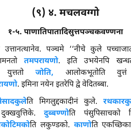
(९) ४. मचलवग्गो
१-५. पाणातिपातादिसुत्तपञ्चकवण्णना
 उत्तानत्थानेव. पञ्चमे ‘‘नीचे कुले पच्चाज
ूपगमनतो
तमपरायणो
. इति उभयेनपि खन्धत
ा युत्ततो
जोति,
आलोकभूतोति वुत्तं 
रायणो
. इमिना नयेन इतरेपि द्वे वेदितब्बा.
नेसादकुले
ति मिगलुद्दकादीनं कुले.
रथकारकु
दुक्खवुत्तिके.
दुब्बण्णो
ति
पंसुपिसाचको
कोटिमको
ति लकुण्डको.
काणो
ति एकच्छिक