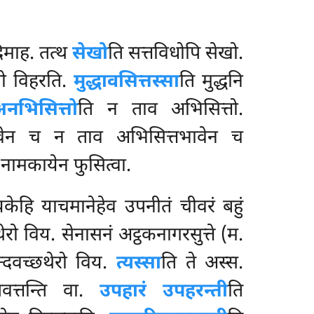
माह. तत्थ
सेखो
ति सत्तविधोपि सेखो.
्तो विहरति.
मुद्धावसित्तस्सा
ति मुद्धनि
नभिसित्तो
ति
न ताव अभिसित्तो.
्ठकभावेन च न ताव अभिसित्तभावेन च
 नामकायेन फुसित्वा.
ायकेहि याचमानेहेव
उपनीतं चीवरं बहुं
रो विय. सेनासनं अट्ठकनागरसुत्ते (म.
्दवच्छथेरो विय.
त्यस्सा
ति ते अस्स.
पवत्तन्ति वा.
उपहारं उपहरन्ती
ति