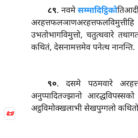
८९
. नवमे
सम्मादिट्ठिको
तिआदीह
अरहत्तफलञाणअरहत्तफलविमुत्तीह
उभतोभागविमुत्तो, चतुत्थवारे तथा
कथितं, देसनामत्तमेव पनेत्थ नानन्ति.
९०
. दसमे
पठमवारे अरहत्
अनुप्पादितज्झानो आरद्धविपस्सको
अट्ठविमोक्खलाभी सेखपुग्गलो कथित
📜