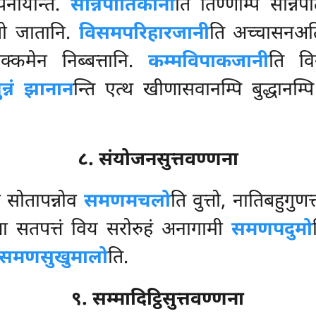
पनीयन्ति.
सन्निपातिकानी
ति तिण्णम्पि सन्निपा
तो जातानि.
विसमपरिहारजानी
ति अच्चासनअति
क्कमेन निब्बत्तानि.
कम्मविपाकजानी
ति
वि
न्नं झानान
न्ति एत्थ खीणासवानम्पि बुद्धानम्प
८. संयोजनसुत्तवण्णना
्ता सोतापन्नोव
समणमचलो
ति वुत्तो, नातिबहुगुण
्ता सतपत्तं विय सरोरुहं अनागामी
समणपदुमो
समणसुखुमालो
ति.
९. सम्मादिट्ठिसुत्तवण्णना