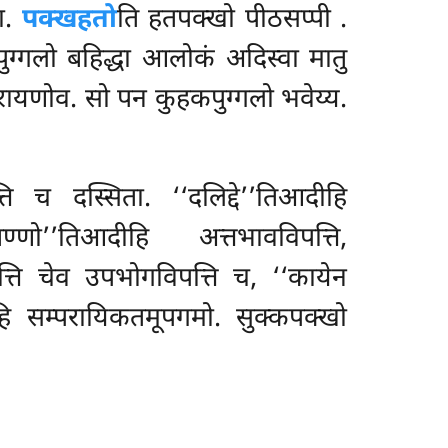
ा.
पक्खहतो
ति हतपक्खो पीठसप्पी
.
ुग्गलो बहिद्धा आलोकं अदिस्वा मातु
मपरायणोव. सो पन कुहकपुग्गलो भवेय्य.
ि च दस्सिता. ‘‘दलिद्दे’’तिआदीहि
बण्णो’’तिआदीहि अत्तभावविपत्ति,
्ति चेव उपभोगविपत्ति च, ‘‘कायेन
ि सम्परायिकतमूपगमो. सुक्कपक्खो