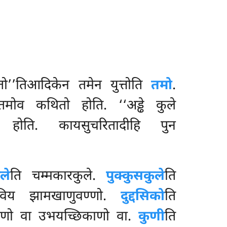
ातो’’तिआदिकेन तमेन युत्तोति
तमो
.
मोव कथितो होति. ‘‘अड्ढे कुले
होति. कायसुचरितादीहि पुन
ले
ति चम्मकारकुले.
पुक्कुसकुले
ति
 विय झामखाणुवण्णो.
दुद्दसिको
ति
ाणो वा उभयच्छिकाणो वा.
कुणी
ति