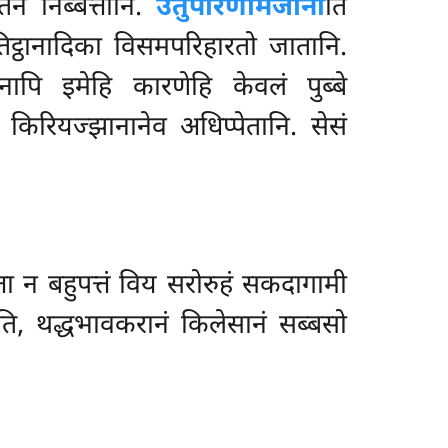
तेन निब्बत्तानि.
उतुपरिणामजानी
ति
ट्ठानादिका विसमपरिहारतो जातानि.
नापि इमेहि कारणेहि केवलं पुब्बे
ि किरियज्झानानेव अधिप्पेतानि. सेसं
त्ता न बहुपत्तं विय सरोरुहं सकदागामी
ति, थद्धभावकरानं किलेसानं सब्बसो