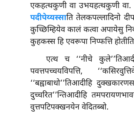
एकहत्थकुणी वा उभयहत्थकुणी वा.
पदीपेय्यस्सा
ति तेलकपल्लादिनो द
कुच्छिम्हियेव कालं कत्वा अपायेसु न
कुहकस्स हि एवरूपा निप्फत्ति होतीति वु
एत्थ च ‘‘नीचे कुले’’तिआदीह
पवत्तपच्चयविपत्ति, ‘‘कसिरवुत्
‘‘बह्वाबाधो’’तिआदीहि दुक्खकारण
दुच्चरित’’न्तिआदीहि तमपरायणभा
वुत्तपटिपक्खनयेन वेदितब्बो.