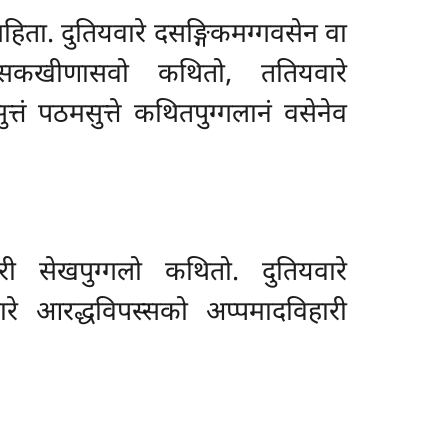
गहिता. दुतियवारे दसङ्गिकमग्गवसेन वा
िपस्सकखीणासवो कथितो, ततियवारे
ं पठमसुत्ते कथितपुग्गलानं वसेनेव
री सेखपुग्गलो कथितो. दुतियवारे
ारे आरद्धविपस्सको अप्पमादविहारी