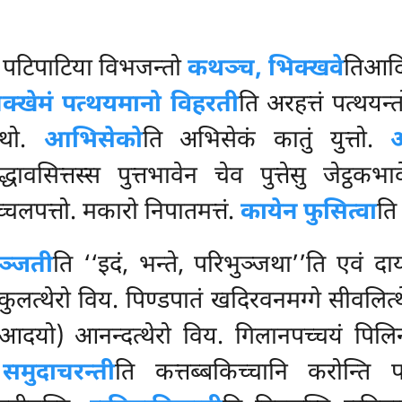
ि पटिपाटिया विभजन्तो
कथञ्च, भिक्खवे
तिआदि
ोगक्खेमं पत्थयमानो विहरती
ति अरहत्तं पत्थयन
त्थो.
आभिसेको
ति अभिसेकं कातुं युत्तो.
अ
द्धावसित्तस्स पुत्तभावेन चेव पुत्तेसु जेट
्चलपत्तो. मकारो निपातमत्तं.
कायेन फुसित्वा
ति
ुञ्जती
ति ‘‘इदं, भन्ते, परिभुञ्जथा’’ति एवं द
ुलत्थेरो विय. पिण्डपातं खदिरवनमग्गे सीवलित्थे
दयो) आनन्दत्थेरो विय. गिलानपच्चयं पिलिन
.
समुदाचरन्ती
ति कत्तब्बकिच्चानि करोन्ति 