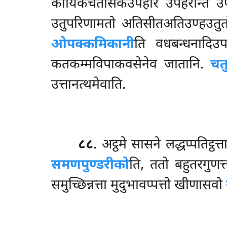
कायिकचेतसिकउपहारं उपहरन्ति उ
उतुपरिणामतो अतिसीतअतिउण्हउतु
ओपक्कमिकानी
ति वधबन्धनादिउप
कतकम्मविपाकवसेनेव जातानि.
चतु
उत्तानत्थमेवाति.
८८
. अट्ठमे सासने लद्धप्पतिट्ठत
समणपुण्डरीको
ति, ततो बहुतरगुणत
समुच्छिन्नत्ता मुदुभावप्पत्तो खीणासवो