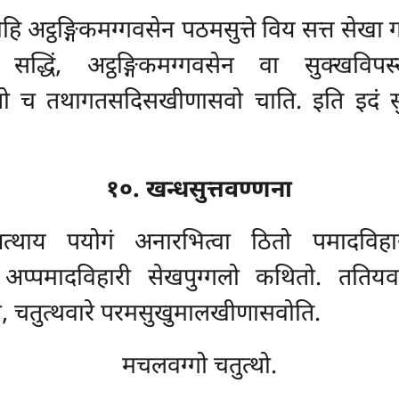
ि अट्ठङ्गिकमग्गवसेन पठमसुत्ते विय सत्त सेखा 
ि सद्धिं, अट्ठङ्गिकमग्गवसेन वा सुक्खव
गतो च तथागतसदिसखीणासवो चाति. इति इदं सुत्त
१०. खन्धसुत्तवण्णना
तत्थाय पयोगं अनारभित्वा ठितो पमादविहा
 अप्पमादविहारी सेखपुग्गलो कथितो. ततियव
ो, चतुत्थवारे परमसुखुमालखीणासवोति.
मचलवग्गो चतुत्थो.