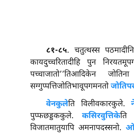
८१-८५
. चतुत्थस्स
पठमादीनि
कायदुच्चरितादीहि पुन निरयतम
पच्चाजातो’’तिआदिकेन जोतिन
सग्गुप्पत्तिजोतिभावूपगमनतो
जोतिप
वेनकुले
ति विलीवकारकुले.
पुप्फछड्डककुले.
कसिरवुत्तिके
ति 
विजातमातुयापि अमनापदस्सनो.
ओ