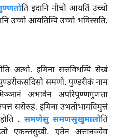
ण्णतो
ति इदानि नीचो आयतिं उच्चो
ानि उच्चो आयतिम्पि उच्चो भविस्सति.
 अत्थो. इमिना सत्तविधम्पि सेखं
पुण्डरीकसदिसो समणो. पुण्डरीकं नाम
ञ्ञानं अभावेन अपरिपुण्णगुणत्ता
्तं सरोरुहं. इमिना उभतोभागविमुत्तं
म होति
.
समणेसु समणसुखुमालो
ति
ितो एकन्तसुखी. एतेन अत्तानञ्चेव