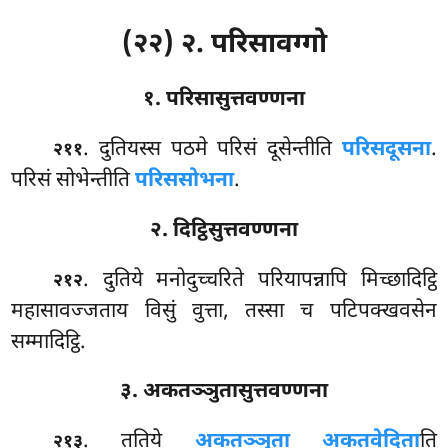
(२२) २. परिसावग्गो
१. परिसासुत्तवण्णना
. दुतियस्स
पठमे परिसं दूसेन्तीति
परिसदूसना
.
२११
परिसं सोभेन्तीति
परिससोभना
.
२. दिट्ठिसुत्तवण्णना
. दुतिये मनोदुच्चरिते परियापन्नापि मिच्छादिट्ठि
२१२
महासावज्जताय विसुं वुत्ता, तस्सा च पटिपक्खवसेन
सम्मादिट्ठि.
३. अकतञ्ञुतासुत्तवण्णना
. ततिये
अकतञ्ञुता अकतवेदिता
ति
२१३