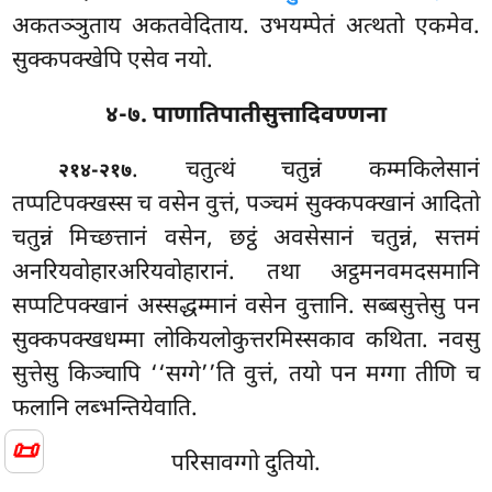
अकतञ्ञुताय अकतवेदिताय. उभयम्पेतं अत्थतो एकमेव.
सुक्कपक्खेपि एसेव नयो.
४-७. पाणातिपातीसुत्तादिवण्णना
. चतुत्थं चतुन्नं कम्मकिलेसानं
२१४-२१७
तप्पटिपक्खस्स च वसेन वुत्तं, पञ्चमं सुक्कपक्खानं आदितो
चतुन्नं मिच्छत्तानं वसेन, छट्ठं अवसेसानं चतुन्नं, सत्तमं
अनरियवोहारअरियवोहारानं. तथा
अट्ठमनवमदसमानि
सप्पटिपक्खानं अस्सद्धम्मानं वसेन वुत्तानि. सब्बसुत्तेसु पन
सुक्कपक्खधम्मा लोकियलोकुत्तरमिस्सकाव कथिता. नवसु
सुत्तेसु किञ्चापि ‘‘सग्गे’’ति वुत्तं, तयो पन मग्गा तीणि च
फलानि लब्भन्तियेवाति.
📜
परिसावग्गो दुतियो.