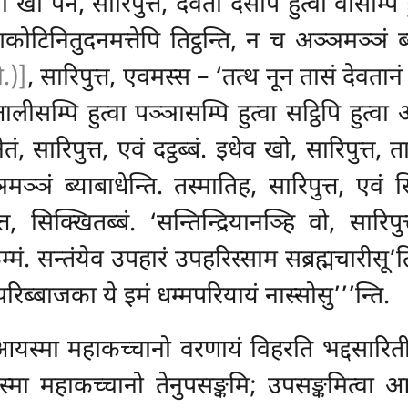
खो पन, सारिपुत्त, देवता दसपि हुत्वा वीसम्पि हुत्
्गकोटिनितुदनमत्तेपि तिट्ठन्ति, न च अञ्ञमञ्ञं ब
ी.)]
, सारिपुत्त, एवमस्स – ‘तत्थ नून तासं देवतान
चत्तालीसम्पि हुत्वा पञ्ञासम्पि हुत्वा सट्ठिपि हुत्
, सारिपुत्त, एवं दट्ठब्बं. इधेव खो, सारिपुत्त, 
ं ब्याबाधेन्ति. तस्मातिह, सारिपुत्त, एवं सि
, सिक्खितब्बं. ‘सन्तिन्द्रियानञ्हि वो, सारिप
मं. सन्तंयेव उपहारं उपहरिस्साम सब्रह्मचारीसू’ति
परिब्बाजका ये इमं धम्मपरियायं नास्सोसु’’’न्ति.
यस्मा महाकच्चानो वरणायं विहरति भद्दसारित
यस्मा महाकच्चानो तेनुपसङ्कमि; उपसङ्कमित्वा