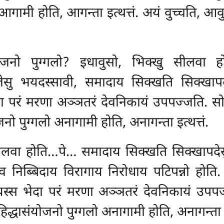
गामी होति, आगन्ता इत्थत्तं. अयं वुच्चति, आ
योजनो पुग्गलो? इधावुसो, भिक्खु सीलवा ह
जेसु भयदस्सावी, समादाय सिक्खति सिक्खापदेस
ा परं मरणा अञ्ञतरं देवनिकायं उपपज्जति. सो
ोजनो पुग्गलो अनागामी होति, अनागन्ता इत्थत्तं.
सीलवा होति…पे… समादाय सिक्खति सिक्खापदेसु
ेव निब्बिदाय विरागाय निरोधाय पटिपन्नो होति.
यस्स भेदा
परं मरणा अञ्ञतरं देवनिकायं उपपज
बहिद्धासंयोजनो पुग्गलो अनागामी होति, अनागन्ता इत