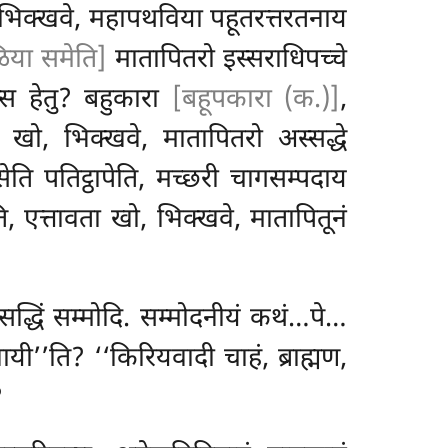
 च, भिक्खवे, महापथविया पहूतरत्तरतनाय
ळिया समेति]
मातापितरो इस्सराधिपच्चे
स्स हेतु? बहुकारा
[बहूपकारा (क.)]
,
खो, भिक्खवे, मातापितरो अस्सद्धे
सेति पतिट्ठापेति, मच्छरी चागसम्पदाय
ति, एत्तावता खो, भिक्खवे, मातापितूनं
सद्धिं सम्मोदि. सम्मोदनीयं कथं…पे…
ी’’ति? ‘‘किरियवादी चाहं, ब्राह्मण,
?