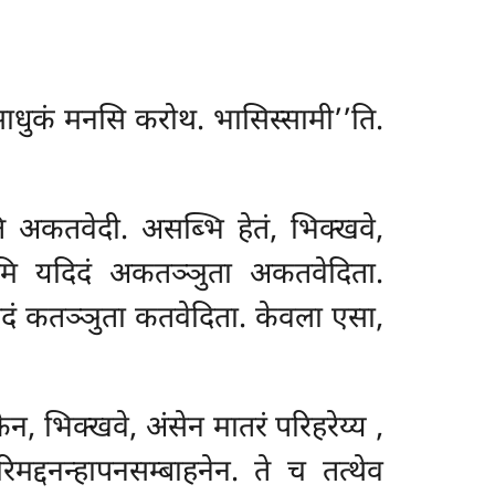
, साधुकं मनसि करोथ. भासिस्सामी’’ति.
ि अकतवेदी. असब्भि हेतं, भिक्खवे,
ूमि यदिदं अकतञ्ञुता अकतवेदिता.
दिदं कतञ्ञुता कतवेदिता. केवला एसा,
 एकेन, भिक्खवे, अंसेन मातरं परिहरेय्य
,
द्दनन्हापनसम्बाहनेन. ते च तत्थेव