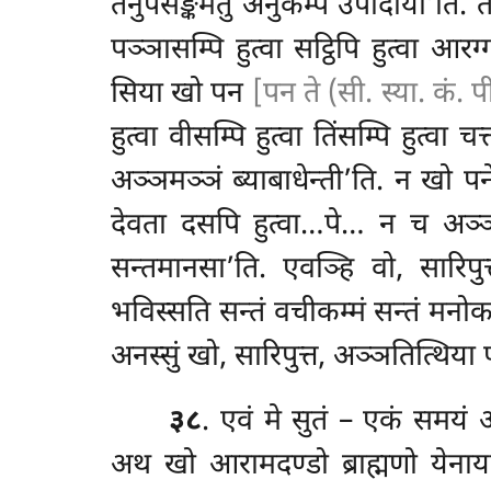
तेनुपसङ्कमतु अनुकम्पं उपादाया’ति. ता 
पञ्ञासम्पि हुत्वा सट्ठिपि हुत्वा आरग
सिया खो पन
[पन ते (सी. स्या. कं. प
हुत्वा वीसम्पि हुत्वा तिंसम्पि हुत्वा 
अञ्ञमञ्ञं ब्याबाधेन्ती’ति. न खो पनेतं
देवता दसपि हुत्वा…पे… न च अञ्ञमञ्ञ
सन्तमानसा’ति. एवञ्हि वो, सारिपुत्त
भविस्सति सन्तं वचीकम्मं सन्तं मनोकम्
अनस्सुं खो, सारिपुत्त, अञ्ञतित्थिया 
३८
. एवं मे सुतं – एकं
समयं आ
अथ
खो आरामदण्डो ब्राह्मणो येना