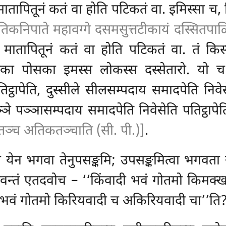
वे, मातापितूनं कतं वा होति पटिकतं वा. इमिस्सा
) तिकनिपाते महावग्गे दसमसुत्तटीकायं दस्सितपा
खवे, मातापितूनं कतं वा होति पटिकतं वा. तं कि
ादका पोसका इमस्स लोकस्स दस्सेतारो. यो च 
ट्ठापेति, दुस्सीले सीलसम्पदाय समादपेति निवे
पञ्ञे पञ्ञासम्पदाय समादपेति निवेसेति पतिट्ठापे
ञ्च अतिकतञ्चाति (सी. पी.)]
.
 येन भगवा तेनुपसङ्कमि; उपसङ्कमित्वा भगवता 
भगवन्तं एतदवोच
– ‘‘किंवादी भवं गोतमो किमक्खाय
 भवं गोतमो किरियवादी च अकिरियवादी चा’’ति