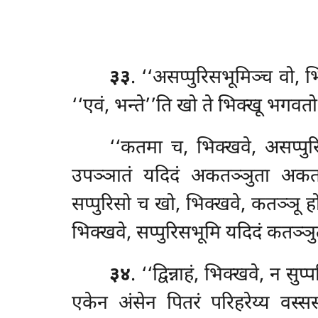
३३
. ‘‘असप्पुरिसभूमिञ्च
वो, भ
‘‘एवं, भन्ते’’ति खो ते भिक्खू भगवत
‘‘कतमा
च, भिक्खवे, असप्पु
उपञ्ञातं यदिदं अकतञ्ञुता अकतव
सप्पुरिसो च खो, भिक्खवे, कतञ्ञू ह
भिक्खवे, सप्पुरिसभूमि यदिदं कतञ्ञ
३४
. ‘‘द्विन्नाहं, भिक्खवे, न स
एकेन अंसेन पितरं परिहरेय्य वस्स