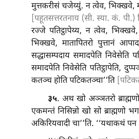
मुत्तकरीसं चजेय्युं. न त्वेव, भिक्ख
[पहूतसत्तरतनाय (सी. स्या. कं. पी.
रज्जे पतिट्ठापेय्य, न त्वेव, भिक्
भिक्खवे, मातापितरो पुत्तानं आप
सद्धासम्पदाय समादपेति निवेसेति पति
समादपेति निवेसेति पतिट्ठापेति, दुप्
कतञ्च होति पटिकतञ्चा’’ति
[पटिकत
३५
. अथ खो अञ्ञतरो ब्राह्मणो
एकमन्तं निसिन्नो खो सो ब्राह्मणो 
अकिरियवादी चा’’ति. ‘‘यथाकथं पन