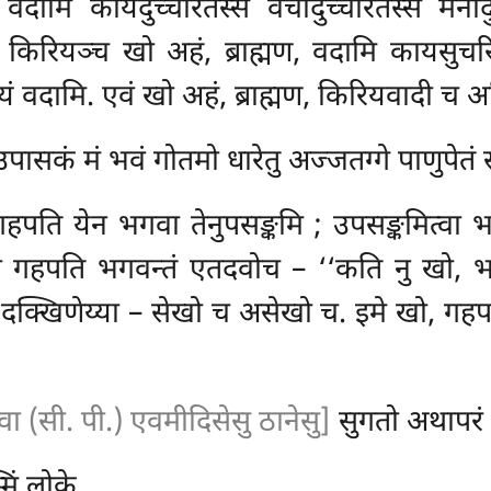
, वदामि कायदुच्चरितस्स वचीदुच्चरितस्स मनोद
 किरियञ्च खो अहं, ब्राह्मण, वदामि कायसुचर
ं वदामि. एवं खो अहं, ब्राह्मण, किरियवादी
च अक
ासकं मं भवं गोतमो धारेतु अज्जतग्गे पाणुपेतं 
हपति येन भगवा तेनुपसङ्कमि
; उपसङ्कमित्वा 
ो गहपति भगवन्तं एतदवोच – ‘‘कति नु खो, भन्त
े दक्खिणेय्या – सेखो च असेखो च. इमे खो, गहपति
्वा (सी. पी.) एवमीदिसेसु ठानेसु]
सुगतो अथापरं
िं लोके,