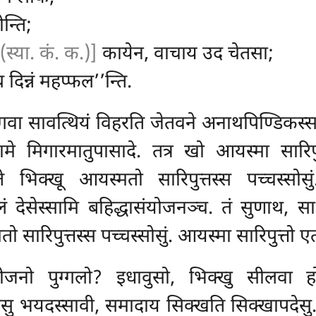
न्ति;
(स्या. कं. क.)]
कायेन, वाचाय उद चेतसा;
 दिन्नं महप्फल’’न्ति.
 भगवा सावत्थियं विहरति जेतवने अनाथपिण्डिक
रामे
मिगारमातुपासादे. तत्र खो आयस्मा सारि
े भिक्खू आयस्मतो सारिपुत्तस्स पच्चस्सोस
लं देसेस्सामि बहिद्धासंयोजनञ्च. तं सुणाथ, 
ो सारिपुत्तस्स पच्चस्सोसुं. आयस्मा सारिपुत्तो
ोजनो पुग्गलो? इधावुसो, भिक्खु सीलवा हो
्जेसु भयदस्सावी, समादाय सिक्खति सिक्खापदेसु