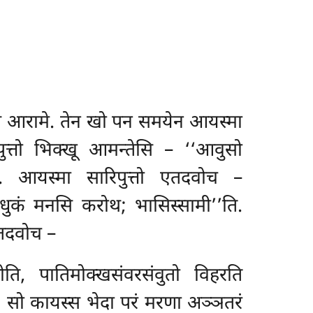
स्स आरामे. तेन खो पन समयेन आयस्मा
पुत्तो भिक्खू आमन्तेसि – ‘‘आवुसो
ुं. आयस्मा सारिपुत्तो एतदवोच –
साधुकं मनसि करोथ; भासिस्सामी’’ति.
 एतदवोच –
ति, पातिमोक्खसंवरसंवुतो विहरति
. सो कायस्स भेदा परं मरणा अञ्ञतरं