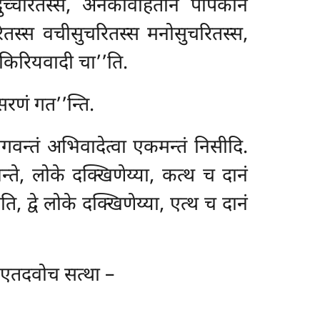
ुच्चरितस्स, अनेकविहितानं पापकानं
ितस्स वचीसुचरितस्स मनोसुचरितस्स,
िरियवादी चा’’ति.
सरणं गत’’न्ति.
भगवन्तं अभिवादेत्वा एकमन्तं निसीदि.
े, लोके दक्खिणेय्या, कत्थ च दानं
, द्वे लोके दक्खिणेय्या, एत्थ च दानं
 एतदवोच सत्था –