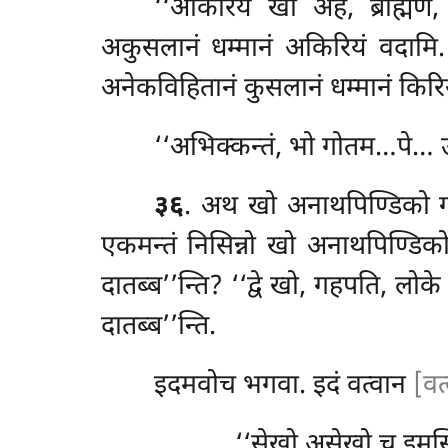
‘‘अकिरियं खो अहं, ब्राह्मण
अकुसलानं धम्मानं अकिरियं
वदामि.
अनेकविहितानं कुसलानं धम्मानं किरिय
‘‘अभिक्कन्तं, भो गोतम…पे… उप
३६
. अथ खो अनाथपिण्डिको ग
एकमन्तं निसिन्नो खो अनाथपिण्डिक
दातब्ब’’न्ति? ‘‘द्वे खो, गहपति, लोक
दातब्ब’’न्ति.
इदमवोच भगवा. इदं वत्वान
[वत
‘‘सेखो असेखो च इमस्म