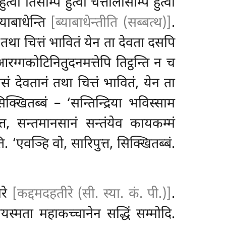
वा तिंसम्पि हुत्वा चत्तालीसम्पि हुत्वा
्याबाधेन्ति
[ब्याबाधेन्तीति (सब्बत्थ)]
.
ं तथा चित्तं भावितं येन ता देवता दसपि
वा आरग्गकोटिनितुदनमत्तेपि तिट्ठन्ति न च
तासं देवतानं तथा चित्तं भावितं, येन ता
क्खितब्बं – ‘सन्तिन्द्रिया भविस्साम
ुत्त, सन्तमानसानं सन्तंयेव कायकम्मं
. ‘एवञ्हि वो, सारिपुत्त, सिक्खितब्बं.
ीरे
[कद्दमदहतीरे (सी. स्या. कं. पी.)]
.
 आयस्मता
महाकच्चानेन सद्धिं सम्मोदि.