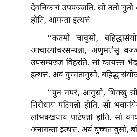
देवनिकायं उपपज्जति. सो ततो चुतो आ
होति, आगन्ता इत्थत्तं.
‘‘कतमो
चावुसो, बहिद्धासं
आचारगोचरसम्पन्नो, अणुमत्तेसु वज्
उपसम्पज्ज विहरति. सो कायस्स भेद
इत्थत्तं. अयं वुच्चतावुसो, बहिद्धासंय
‘‘पुन चपरं, आवुसो, भिक्खु 
निरोधाय पटिपन्नो होति. सो भवानंय
लोभक्खयाय पटिपन्नो होति. सो का
अनागन्ता इत्थत्तं. अयं वुच्चतावुसो, 