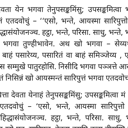
ा येन भगवा तेनुपसङ्कमिंसु; उपसङ्कमित्वा भग
तं एतदवोचुं
– ‘‘एसो, भन्ते, आयस्मा सारिपुत्तो
धासंयोजनञ्च. हट्ठा, भन्ते, परिसा. साधु, भन्ते, 
सि भगवा तुण्हीभावेन. अथ खो भगवा – सेय्य
बाहं पसारेय्य, पसारितं वा बाहं समिञ्जेय्य
, 
्स सम्मुखे पातुरहोसि. निसीदि भगवा पञ्ञत्ते आ
ं निसिन्नं खो आयस्मन्तं सारिपुत्तं भगवा एतदवो
्ता देवता येनाहं तेनुपसङ्कमिंसु; उपसङ्कमित्वा मं
एतदवोचुं – ‘एसो, भन्ते, आयस्मा सारिपुत्तो 
हिद्धासंयोजनञ्च. हट्ठा, भन्ते, परिसा. साधु,