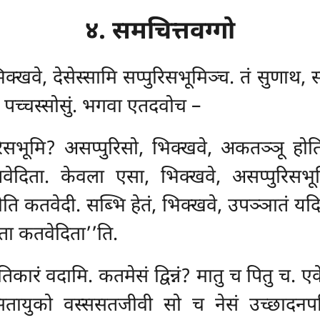
४. समचित्तवग्गो
िक्खवे, देसेस्सामि सप्पुरिसभूमिञ्च. तं सुणाथ
ो पच्चस्सोसुं. भगवा एतदवोच –
रिसभूमि? असप्पुरिसो, भिक्खवे, अकतञ्ञू होत
ेदिता. केवला एसा, भिक्खवे, असप्पुरिसभ
ोति कतवेदी. सब्भि हेतं, भिक्खवे, उपञ्ञातं य
ुता कतवेदिता’’ति.
ुप्पतिकारं वदामि. कतमेसं द्विन्नं? मातु च पितु च.
सतायुको वस्ससतजीवी सो च नेसं उच्छादनपरिम