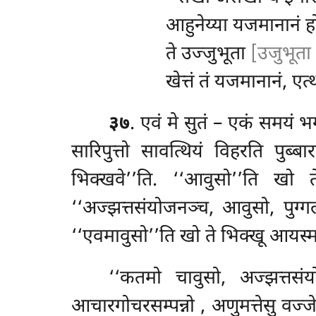
आहुनेय्या यजमानानं हो
ते उज्जुभूता
[उजुभूता 
खेत्तं तं यजमानानं, एत्थ
३७
. एवं मे सुतं – एकं समयं
सारिपुत्तो सावत्थियं विहरति पुब्बा
भिक्खवे’’ति. ‘‘आवुसो’’ति खो त
‘‘अज्झत्तसंयोजनञ्च, आवुसो, पुग्ग
‘‘एवमावुसो’’ति
खो ते भिक्खू आयस्मत
‘‘कतमो चावुसो, अज्झत्तसंय
आचारगोचरसम्पन्नो
, अणुमत्तेसु वज