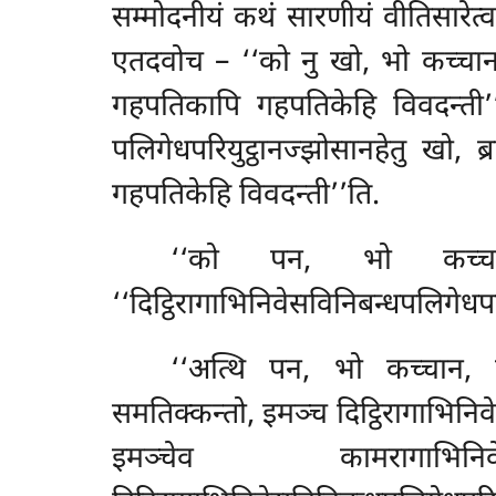
सम्मोदनीयं कथं सारणीयं वीतिसारेत्व
एतदवोच – ‘‘को नु खो, भो कच्चान, हे
गहपतिकापि गहपतिकेहि विवदन्ती’
पलिगेधपरियुट्ठानज्झोसानहेतु खो, ब्
गहपतिकेहि विवदन्ती’’ति.
‘‘को पन, भो कच्चा
‘‘दिट्ठिरागाभिनिवेसविनिबन्धपलिगेधपर
‘‘अत्थि पन, भो कच्चान, को
समतिक्कन्तो, इमञ्च दिट्ठिरागाभिनिवे
इमञ्चेव कामरागाभिनिवेस