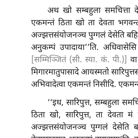
अथ खो सम्बहुला समचित्ता देवत
एकमन्तं ठिता खो ता देवता भगवन्
अज्झत्तसंयोजनञ्च पुग्गलं देसेति बहिद्
अनुकम्पं उपादाया’’ति. अधिवासे
[सम्मिञ्जितं (सी. स्या. कं. पी.)]
वा 
मिगारमातुपासादे आयस्मतो सारिपुत्तस
अभिवादेत्वा एकमन्तं निसीदि. एकमन्त
‘‘इध, सारिपुत्त, सम्बहुला समचित
ठिता खो, सारिपुत्त, ता देवता मं 
अज्झत्तसंयोजनञ्च पुग्गलं देसेति ब