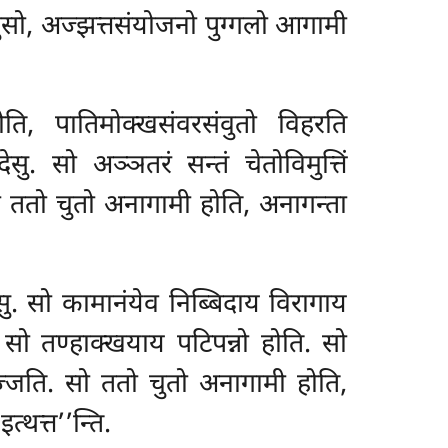
वुसो, अज्झत्तसंयोजनो पुग्गलो आगामी
ोति, पातिमोक्खसंवरसंवुतो विहरति
ु. सो अञ्ञतरं सन्तं चेतोविमुत्तिं
 ततो चुतो अनागामी होति, अनागन्ता
. सो कामानंयेव निब्बिदाय विरागाय
 सो तण्हाक्खयाय पटिपन्नो होति. सो
्जति. सो ततो चुतो अनागामी होति,
्थत्त’’न्ति.